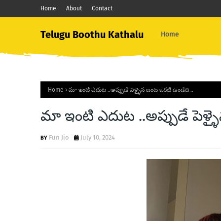
Home
About
Contact
Telugu Boothu Kathalu
Home
Home
మా ఇంటి ఎదుట ..అప్పుడే పెళ్ళైన జంట ఒకటి ఉండేది ..
మా ఇంటి ఎదుట ..అప్పుడే పెళ్ళ
Fun Jio
July 10, 2024