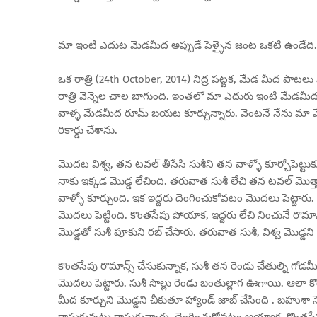
మా ఇంటి ఎదుట మెడమీద అప్పుడే పెళ్ళైన జంట ఒకటి ఉండేది. విశ్
ఒక రాత్రి (24th October, 2014) నిద్ర పట్టక, మేడ మీద పాటలు విం
రాత్రి వెన్నెల చాల బాగుంది. ఇంతలో మా ఎదురు ఇంటి మేడమీద ఎవర
వాళ్ళ మేడమీద రూమ్ బయట కూర్చున్నారు. వెంటనే నేను మా మేడమీద 
రికార్డు చేశాను.
మొదట విశ్వ, తన టవల్ తీసేసి సుశీని తన వాళ్ళో కూర్చోపెట్టుకుని
నాకు ఇక్కడ మొడ్డ లేచింది. తరువాత సుశీ లేచి తన టవల్ మొత్తాన
వాళ్ళో కూర్చుంది. ఇక ఇద్దరు దెంగించుకోవటం మొదలు పెట్టారు. క
మొదలు పెట్టింది. కొంతసేపు పోయాక, ఇద్దరు లేచి నించునే రొమాన్స
మొడ్డతో సుశీ పూకుని రబ్ చేసారు. తరువాత సుశీ, విశ్వ మొడ్డని చీక
కొంతసేపు రొమాన్స్ చేసుకున్నాక, సుశీ తన రెండు చేతుల్ని గోడమీ
మొదలు పెట్టారు. సుశీ సొల్లు రెండు బంతుల్లాగ ఊగాయి. ఆలా 
మీద కూర్చుని మొడ్డని చీకుతూ హ్యాండ్ జాబ్ చేసింది . బహుశా స్ప
రాసుకున్నట్లు రాసుకున్నారు. దెంగించుకోవటం అయ్యాక, కొంతసేప