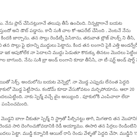
ు. నేను ప్లాన్ చేసినట్లుగానే తలుపు తీసే ఉంచింది. నిన్నట్లాగానే బయట
ుందో అని డౌట్ పడ్డాను. కానీ సుశీ చాల కో-ఆపరేట్ చేసింది . వెంటనే నేను
ిందకి జార్చాను. తన సొల్లు రెండిట్నీ పిసికాను. తరువాత బ్లౌజ్ హుక్స్ ని తీసి,
చి తన సొల్లు ఫై భగాన్ని ముద్దులు పెట్టాను. కింద తన లంగాని పైకి ఎత్తి అండర్వేర
ీ కూడా ఇక ఆపుకోలేక నా పెదాలని ముద్దు పెడుతూ కొరుక్కు తినటం మొదలు పెట్టింద
గుంది. నేను సుశీ బ్రా అండ్ లంగాని కూడా తీసేసి, నా టీ-షర్ట్ అండ్ షార్ట్ 
ాయితో సెక్స్. అందులోను బయట వెన్నెల్లో. నా మొడ్డ ఎప్పుడు లేనంత పెద్దది
పి పూకులో మొడ్డ పెట్టేసాను. కండోమ్ కూడా వేసుకోవటం మర్చిపోయాను. ఆలా 20
ుపెట్టింది. నాకు స్పెర్మ్ వచ్చే టైం అయ్యింది . పూకులోకి ఎంపిచాలా లేదా
లోకి పంపించమంది.
ొడ్డని బాగా చీకుతూ స్పెర్మ్ ని స్ట్రాతో పీల్చినట్టు తాగి, మిగతాది తన మొహానిక
ండవ సారి దెంగించుకోవడానికి రెడీ అయ్యాము. ఈసారి తన పిర్రలు రెండింటిని
ొదలు పెట్టా. ముడ్డి కన్నానికి ఆయిల్ రాసి రెండు వేళ్ళతో పెద్దది చేసా. ముడ్డిని 1