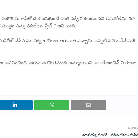
ఇంకొక మగాడితో దెంగించుకుంటే ఇంత సెక్సీ గ ఉంటుందని అనుకోలేదు. మా
్రం నన్ను వదిలేయి, ప్లీజ్. ” అని అంది.
ని డిలీట్ చేసేసాను. విశ్వ 4 రోజుల తరువాత వచ్చారు. అప్పటి వరకు నేనే సుశీ
ల్లింగ్ గా అనిపించింది. తరువాత కొంతమంది అమ్మాయిలని అలాగే అంటిస్ ని కూడా
NEWE
మావయ్య వలలో ...పడిన కోడలు సునీత 