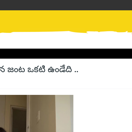
ైన జంట ఒకటి ఉండేది ..