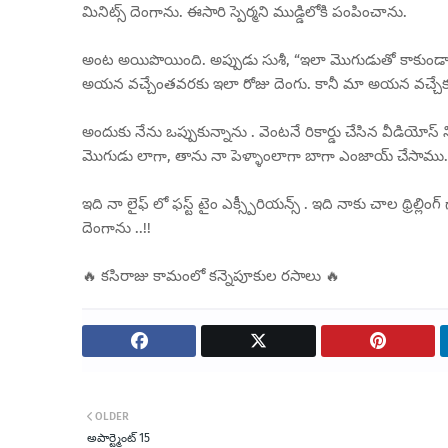
మినిట్స్ దెంగాను. ఈసారి స్పెర్మని ముడ్డిలోకి పంపించాను.
అంట అయిపొయింది. అప్పుడు సుశీ, “ఇలా మొగుడుతో కాకుండా 
అయన వచ్చేంతవరకు ఇలా రోజు దెంగు. కానీ మా అయన వచ్చేక మాత
అందుకు నేను ఒప్పుకున్నాను . వెంటనే రికార్డు చేసిన వీడియోస్ 
మొగుడు లాగా, తాను నా పెళ్ళాంలాగా బాగా ఎంజాయ్ చేసాము.
ఇది నా లైఫ్ లో ఫస్ట్ టైం ఎక్స్పీరియన్స్ . ఇది నాకు చాల థ్రి
దెంగాను ..!!
🔥 కసిరాజు కామంలో కన్నెపూకుల రసాలు 🔥
OLDER
అపార్ట్మెంట్ 15