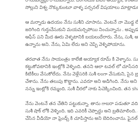
సోల్లుని విశ్వ నొక్కుకుంటూ వాళ్ళ పర్సనల్ విషయాలు మాట్లాడు
ఆ మర్నాడు ఉదయం నేను సుశీని చూసాను. వెంటనే నా మొడ్డ లేచిం
జరిగింది గుర్తుచేసుకుని మయమర్చిపోయి నించున్నాను . అప్పుడు 
ఆఫీస్ పని మీద ఊరు వెళ్ళటానికి బయలుదేరారు. నేను, సుశీ, అతన
ఉన్నాను అని. నేను, ఏమి లేదు అని చెప్పి వెళ్ళిపోయాను.
తరవాత నేను సాయంత్రం కాలేజీ అయ్యాక రూమ్ కి వెళ్ళాను. సుశ
కట్టుకోవటానికి ఇంట్లోకి వెళ్ళింది. తనని ఆలా టవల్ లో చూసేసరి
కిటికీలు వేసుకోలేదు. నేను వెళ్లేసరికి సుశీ లంగా వేసుకుని, పైన 
చేశాను. నేను తలుపు కొట్టాను. ఎవరూ అని అడిగింది. నేను అని
నన్ను ఇంట్లోకి రమ్మంది. సుశీ చీరలో నాకు పిచెక్కించింది. తన 
నేను వెంటనే తన చేతిని పట్టుకున్నా. తాను గాబరా పడుతూ వదిలి
సుశీ షాక్ లోకి వెళ్ళింది. ఇది ఎవరికీ చెప్పొద్దు అని బ్రతిమాలి
చేసిన వీడియో నా ఫ్రెండ్స్ కి చూపిస్తాను అని బెదిరించాను. ఫైనల్ గ