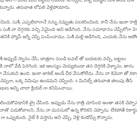
కున్నారు. తరువాత లోపలి వెళ్లిపోయారు.
ది. సుశీ, ఎప్పటిలాగానే నన్ను నవ్వుతు పలకరించింది. కానీ నేను ఇంకా రాత్ర
సుశీ నా దెగ్గరకు వచ్చి ఏమైంది అని అడిగింది. నేను సమాధానం చెప్పేలోగా విశ
ికి హ్యాపీ జర్నీ చెప్పి పంపించాము. సుశీ మల్లి అడిగింది, ఎందుకు నేను అదో
ీ అప్పుడే స్నానం చేసి, బాత్రూం నుండి టవల్ తో బయటకు వచ్చి, బట్టలు
కి నాలో వేడి పెరిగింది. ఇక ఆలస్యం చెయ్యకుండా తన దెగ్గరికి వెళ్ళాను. తాను
బ్రా వేసుకుని ఉంది. ఇంకా జాకెట్ అండ్ చీర వేసుకోలేదు. నేను నా కెమెరా తో రికార
 చెప్పగా, ఒక్క నిమిషం ఉండమని చెప్పింది. 4 మినిట్స్ తరువాత తలుపు తీసి
shapes అన్ని చాలా క్లియర్ గా కనిపించాయి.
ంచుకోవడానికి ట్రై చేసింది. అప్పుడు నేను రాత్రి చూసింది అంతా తనకి చెప్పా
ంది. నాతొ పడుకోవాలని, నేను నా మనసులో ఉన్న కోరికని చెప్పాను. లేకపోతే రికార్డు
ా ఒప్పుకుంది. నైట్ కి వస్తాను అని చెప్పి, వెళ్లి కండోమ్స్ కొన్నాను.