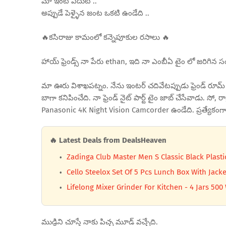
మా ఇంటి ఎదుట ..
అప్పుడే పెళ్ళైన జంట ఒకటి ఉండేది ..
🔥కసిరాజు కామంలో కన్నెపూకుల రసాలు 🔥
హాయ్ ఫ్రెండ్స్ నా పేరు ethan, ఇది నా ఎంబీఏ టైం లో జరిగి
మా ఊరు విశాఖపట్నం. నేను ఇంటర్ చదివేటప్పుడు ఫ్రెండ్ రూమ్
బాగా కనిపించేది. నా ఫ్రెండ్ నైట్ పార్ట్ టైం జాబ్ చేసేవాడు. సో, ర
Panasonic 4K Night Vision Camcorder ఉండేది. ప్రత్యేకంగా
🔥 Latest Deals from DealsHeaven
Zadinga Club Master Men S Classic Black Plasti
Cello Steelox Set Of 5 Pcs Lunch Box With Jacke
Lifelong Mixer Grinder For Kitchen - 4 Jars 500 
ముడ్డిని చూస్తే నాకు పిచ్చ మూడ్ వచ్చేది.