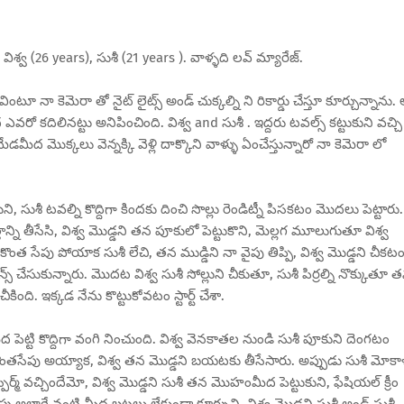
వ (26 years), సుశీ (21 years ). వాళ్ళది లవ్ మ్యారేజ్.
టూ నా కెమెరా తో నైట్ లైట్స్ అండ్ చుక్కల్ని ని రికార్డు చేస్తూ కూర్చున్నాను.
ో కదిలినట్టు అనిపించింది. విశ్వ and సుశీ . ఇద్దరు టవల్స్ కట్టుకుని వచ్చి
మొక్కలు వెన్నక్కి వెళ్లి దాక్కొని వాళ్ళు ఏంచేస్తున్నారో నా కెమెరా లో
, సుశీ టవల్ని కొద్దిగా కిందకు దించి సొల్లు రెండిట్నీ పిసకటం మొదలు పెట్టారు.
్ని తీసేసి, విశ్వ మొడ్డని తన పూకులో పెట్టుకొని, మెల్లగ మూలుగుతూ విశ్వ
ొంత సేపు పోయాక సుశీ లేచి, తన ముడ్డిని నా వైపు తిప్పి, విశ్వ మొడ్డని చీకట
్ చేసుకున్నారు. మొదట విశ్వ సుశీ సోల్లుని చీకుతూ, సుశీ పిర్రల్ని నొక్కుతూ 
ింది. ఇక్కడ నేను కొట్టుకోవటం స్టార్ట్ చేశా.
ద పెట్టి కొద్దిగా వంగి నించుంది. విశ్వ వెనకాతల నుండి సుశీ పూకుని దెంగటం
కొంతసేపు అయ్యాక, విశ్వ తన మొడ్డని బయటకు తీసేసారు. అప్పుడు సుశీ మోకాళ
ెర్మ్ వచ్చిందేమో, విశ్వ మొడ్డని సుశీ తన మొహంమీద పెట్టుకుని, ఫేషియల్ క్రీం
ు అలాగే వంటి మీద బట్టలు లేకుండా కూర్చుని, విశ్వ మొడ్డని సుశీ అండ్ సుశీ