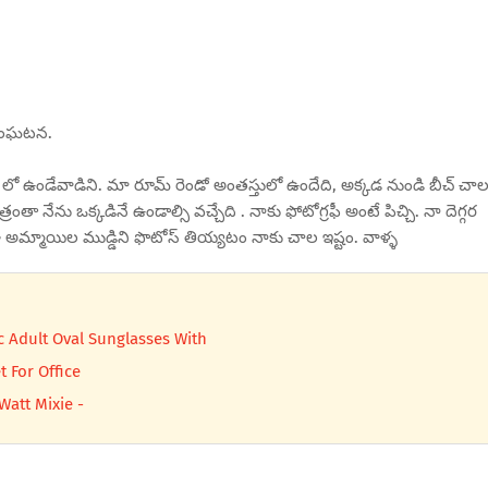
న సంఘటన.
 లో ఉండేవాడిని. మా రూమ్ రెండో అంతస్తులో ఉందేది, అక్కడ నుండి బీచ్ చా
ాత్రంతా నేను ఒక్కడినే ఉండాల్సి వచ్చేది . నాకు ఫోటోగ్రఫీ అంటే పిచ్చి. నా దెగ్గర
 అమ్మాయిల ముడ్డిని ఫొటోస్ తియ్యటం నాకు చాల ఇష్టం. వాళ్ళ
c Adult Oval Sunglasses With
t For Office
Watt Mixie -