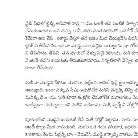
నైట్ వీధిలో లైట్స్ ఆపేసాక రాత్రి 11 ఘంటలకి తన ఇంటికి వెళ్ళాన
చేసుకుందాము అని చెప్పా. కానీ, తను ఎంతవరకు కో-ఆపరేట్ చేస్త
కెమెరా ఆన్ చేసి , రికార్డు చేస్తూ తన భజం మీద చెయ్యవేసి చీరని క
బ్లౌజ్ ని తీసేసాను. ఇక నా మొడ్డ చాల పెద్దది అయ్యింది. బ్రా లోం
ని తీసేసాను. తీసేసి, తన పూకులో వేళ్ళు పెట్టి కెలికాను. సుశ
వెంటనే తనని బయటకు తీసుకుపోయాను. నిన్నటిలాగే వెన్నెల చాల బా
కూడా తీసేసాను.
సుశీ నా మొడ్డని చీకటం మొదలు పెట్టింది. అసలే ఫస్ట్ టైం అమ్మ
అయ్యింది. ఇంకా ఎక్కువ సేపు ఆపుకోలేక సుశీని వెన్నక్కి తిప్
మినిట్స్ దెంగాను. సుశీ కూడా కంట్రోల్ చేసుకోలేక మూలగటం మొదల
ఇంకేమైనా చెయ్యాలా అని సుశీని అడిగాను. సుశీ, స్పెర్మ్ ని నోట్
పూకులోంచి మొడ్డని బయటకి తీసి సుశీ నోట్లో పెట్టాను . తాను నా మ
అండ్ సొల్లు మీద రాసుకుంది. మరల ఒక గంట పోయాక, ఇద్దరం రె
కొరికాను. రెండు పిర్రల్ని బాగా వేరుచేసి ముడ్డి కన్నాన్ని నాకటం మ