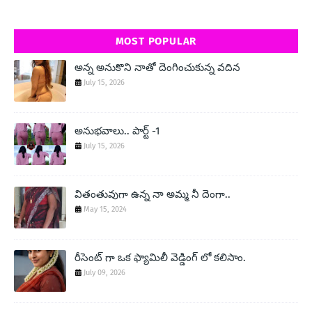
MOST POPULAR
అన్న అనుకొని నాతో దెంగించుకున్న వదిన
July 15, 2026
అనుభవాలు.. పార్ట్ -1
July 15, 2026
వితంతువుగా ఉన్న నా అమ్మ నీ దెంగా..
May 15, 2024
రీసెంట్ గా ఒక ఫ్యామిలీ వెడ్డింగ్ లో కలిసాం.
July 09, 2026