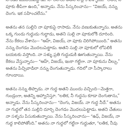
పూకు తీపిగా ఉంది,” అన్నాడు. నేను సీస్కరించాను— “విజయ్, నన్ను
దెంగు. ఇక సహించలేను.”
అతను తన సుల్లిని నా పూకుపై రాసాడు. నేను వణుకుతున్నాను. అతను
ఒక్క గుండు గుద్దుడు గుద్దాడు, అతని సుల్లి నా పూకులోకి దూరింది.
నేను కేకలు వేశాను— “ఆహ్, విజయ్, నా పూకు చిరిగిపోయింది.” అతను
నన్ను దెంగడం మొదలుపెట్టాడు. అతని సుల్లి నా పూకులో లోపలికి
బయటకు వస్తోంది. నా సళ్ళు ప్రతి గుద్దుడుకి ఊగుతున్నాయి. నేను
కేకలు వేస్తున్నాను— “ఆహ్, విజయ్, ఇంకా గట్టిగా. నా పూకును చీల్చు.”
అతను పిచ్చివాడిలా నన్ను దెంగుతున్నాడు. గదిలో నా సీస్కారాలు
గూండాయి.
అతను నన్ను తిప్పాడు. నా గుద్ద అతని ముందు వచ్చింది—మెత్తగా,
గుండ్రంగా, అతన్ని ఆహ్వానిస్తూ. “లతిక, నీ గుద్దను కూడా దెంగుతాను,”
అన్నాడు. నేను సీస్కరించాను— “దెంగు, విజయ్. నా గుద్ద నీదే.” అతను
నా గుద్దలో తన సుల్లిని దూర్చి దెంగడం మొదలుపెట్టాడు. అతని చేతులు
నా సళ్ళను పిసుకుతున్నాయి. నేను సీస్కరించాను— “ఉఫ్, విజయ్, నా
గుద్ద కాలిపోతోంది.” అతను నా గుద్దలో గట్టిగా గుద్దుతూ, “లతిక, నీవు