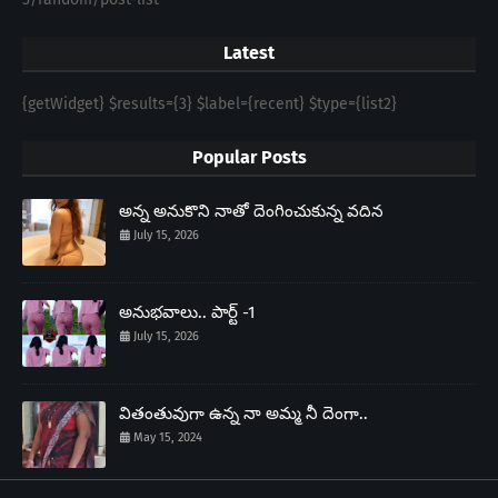
Latest
{getWidget} $results={3} $label={recent} $type={list2}
Popular Posts
అన్న అనుకొని నాతో దెంగించుకున్న వదిన
July 15, 2026
అనుభవాలు.. పార్ట్ -1
July 15, 2026
వితంతువుగా ఉన్న నా అమ్మ నీ దెంగా..
May 15, 2024