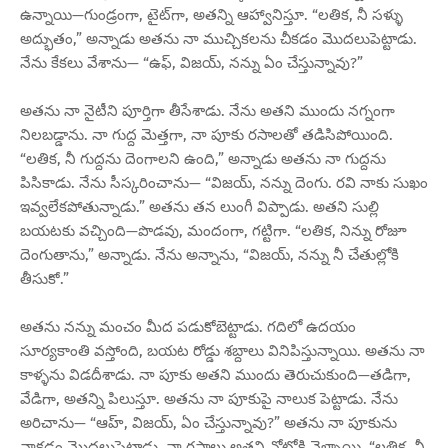
ఉన్నాయి—గుండ్రంగా, టైట్‌గా, అతన్ని ఆహ్వానిస్తూ. “లతిక, నీ సళ్ళు
అద్భుతం,” అన్నాడు అతను నా ముచ్చికలను చీకడం మొదలుపెట్టాడు.
నేను కేకలు వేశాను— “ఉఫ్, విజయ్, నన్ను ఏం చేస్తున్నావు?”
అతను నా నైటీని పూర్తిగా తీసేశాడు. నేను అతని ముందు నగ్నంగా
నిలబడ్డాను. నా గుద్ద మెత్తగా, నా పూకు రసాలతో తడిసిపోయింది.
“లతిక, నీ గుద్దను దెంగాలని ఉంది,” అన్నాడు అతను నా గుద్దను
పిసికాడు. నేను సీస్కరించాను— “విజయ్, నన్ను దెంగు. రవి నాకు సుఖం
ఇవ్వలేకపోతున్నాడు.” అతను తన లుంగీ విప్పాడు. అతని సుల్లి
బయటకు వచ్చింది—పొడవు, మందంగా, గట్టిగా. “లతిక, నిన్ను రోజూ
దెంగుతాను,” అన్నాడు. నేను అన్నాను, “విజయ్, నన్ను నీ చేతుల్లోకి
తీసుకో.”
అతను నన్ను మంచం మీద పడుకోబెట్టాడు. గదిలో ఉదయం
సూర్యకాంతి వస్తోంది, బయట రోడ్డు శబ్దాలు వినిపిస్తున్నాయి. అతను నా
కాళ్ళను విడదీశాడు. నా పూకు అతని ముందు తెరుచుకుంది—తడిగా,
వేడిగా, అతన్ని పిలుస్తూ. అతను నా పూకుపై నాలుక పెట్టాడు. నేను
అరిచాను— “ఆహ్, విజయ్, ఏం చేస్తున్నావు?” అతను నా పూకును
నాకడం మొదలుపెట్టాడు. నా రసాలు అతని నోట్లోకి వెళ్ళాయి. “లతిక, నీ