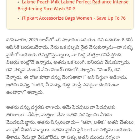
Lakme Peach Milk Lakme Perfect Radiance Intense
Brightening Face Wash 50 G
Flipkart Accessorize Bags Women - Save Up To 76
సోమవారం, 2025 జూన్‌లో ఒక సాధారణ ఉదయం. రవి ఉదయం 8:30కి
ఆఫీస్‌కి బయలుదేరాడు. నేను ఒక పల్చని నైటీ వేసుకున్నాను—నా సళ్ళు
నైటీలో బయటకు తన్నుకొస్తున్నాయి, నా గుద్ద మెత్తగా కనిపిస్తోంది.
విజయ్ ఇంట్లోనే ఉన్నాడు, అతను ఒక లుంగీ, బనియన్ వేసుకున్నాడు.
రవి వెళ్ళిన వెంటనే నేను విజయ్ గదిలోకి వెళ్ళాను. “విజయ్, రవి
వెళ్ళాడు. ఈ రోజు కూడా నన్ను దెంగుతావా?” అని సిగ్గుగా అడిగాను.
అతను నవ్వి, “లతిక, నీ సళ్ళు, గుద్ద చూస్తే ఎవరైనా దెంగకుండా
ఉంటారా?” అన్నాడు.
అతను నన్ను దగ్గరకు లాగాడు. ఆమె పెదవులు నా పెదవులకు
తగిలాయి—వేడిగా, మెత్తగా. నేను అతని పెదవులను చీకడం
మొదలుపెట్టాను. అతను సీస్కరించాడు— “ఆహ్, లతిక.” అతని చేతులు
నా నైటీ మీదకి వెళ్ళాయి. అతను నైటీని పైకి లాగి నా సళ్ళను బయటకు
తీశాడు. నేను బ్రా వేసుకోలేదు. నా సళ్ళు అతని ముందు నగ్నంగా