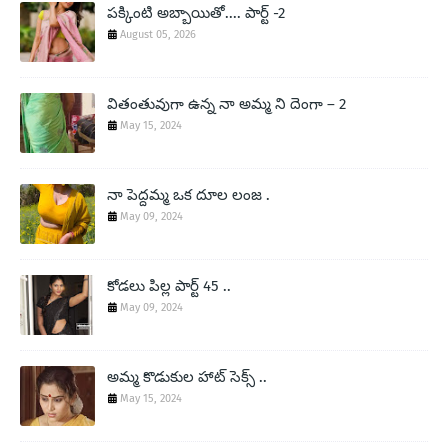
పక్కింటి అబ్బాయితో.... పార్ట్ -2
August 05, 2026
వితంతువుగా ఉన్న నా అమ్మ ని దెంగా – 2
May 15, 2024
నా పెద్దమ్మ ఒక దూల లంజ .
May 09, 2024
కోడలు పిల్ల పార్ట్ 45 ..
May 09, 2024
అమ్మ కొడుకుల హాట్ సెక్స్ ..
May 15, 2024