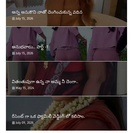
అన్న అనుకొని నాతో దెంగించుకున్న వదిన
July 15, 2026
అనుభవాలు.. పార్ట్ -1
July 15, 2026
వితంతువుగా ఉన్న నా అమ్మ నీ దెంగా..
May 15, 2024
రీసెంట్ గా ఒక ఫ్యామిలీ వెడ్డింగ్ లో కలిసాం.
July 09, 2026