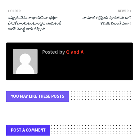
OLDER
NEWER
ఇప్పుడు నేను నా భాయ్‌ని నా భర్తగా
నా మాజీ గర్ల్‌ఫ్రెండ్ పూజిత ను దాని
చేసుకోవాలనుకుంటున్నాను ఎందుకంటే
కొడుకు ముందే దెంగా !
అతని మొడ్డ నాకు నచ్చింది
Posted by
Q and A
YOU MAY LIKE THESE POSTS
POST A COMMENT