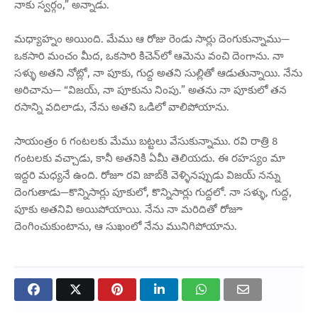
నాకు స్వర్గం,” అన్నాడు.
మధ్యాహ్నం అయింది. మేము ఆ రోజు రెండు సార్లు దెంగుకున్నాము—
ఒకసారి మంచం మీద, ఒకసారి కిచెన్‌లో ఆమెను వంచి దెంగాను. నా
సళ్ళు అతని నోట్లో, నా పూకు, గుద్ద అతని సుల్లితో ఆడుతున్నాయి. నేను
అరిచాను— “విజయ్, నా పూకును నింపు.” అతను నా పూకులో తన
రసాన్ని వదిలాడు, నేను అతని ఒడిలో వాలిపోయాను.
సాయంత్రం 6 గంటలకు మేము బట్టలు వేసుకున్నాము. రవి రాత్రి 8
గంటలకు వచ్చాడు, కానీ అతనికి ఏమీ తెలియదు. ఈ రహస్యం మా
ఇద్దరి మధ్యనే ఉంది. రోజూ రవి జాబ్‌కి వెళ్ళినప్పుడు విజయ్ నన్ను
దెంగుతాడు—కొన్నిసార్లు పూకులో, కొన్నిసార్లు గుద్దలో. నా సళ్ళు, గుద్ద,
పూకు అతనివి అయిపోయాయి. నేను నా మరిదితో రోజూ
దెంగించుకుంటాను, ఆ సుఖంలో నేను మునిగిపోయాను.