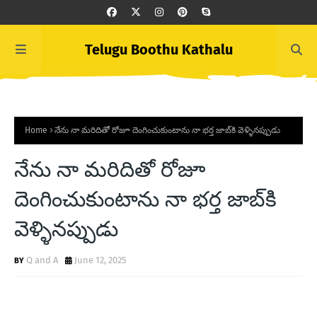
Telugu Boothu Kathalu
Home
నేను నా మరిదితో రోజూ దెంగించుకుంటాను నా భర్త జాబ్‌కి వెళ్ళినప్పుడు
నేను నా మరిదితో రోజూ
దెంగించుకుంటాను నా భర్త జాబ్‌కి
వెళ్ళినప్పుడు
Q and A
June 12, 2025