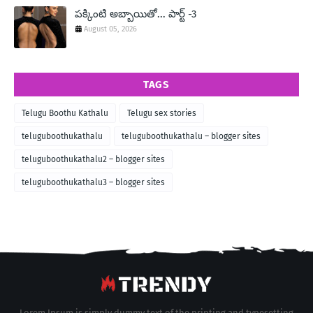
పక్కింటి అబ్బాయితో... పార్ట్ -3
August 05, 2026
TAGS
Telugu Boothu Kathalu
Telugu sex stories
teluguboothukathalu
teluguboothukathalu – blogger sites
teluguboothukathalu2 – blogger sites
teluguboothukathalu3 – blogger sites
Lorem Ipsum is simply dummy text of the printing and typesetting