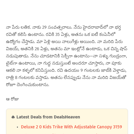
నా పేరు లతిక. నాకు 29 సంవత్సరాలు. నేను హైదరాబాద్‌లో నా భర్త
రవితో కలిసి ఉంటాను. రవికి 35 ఏళ్లు, అతను ఒక ఐటీ కంపెనీలో
ఉద్యోగం చేస్తాడు. మా పెళ్లి అయి నాలుగేళ్లు అయింది. నా మరిది పేరు
విజయ్, అతనికి 26 ఏళ్లు, అతను మా ఇంట్లోనే ఉంటాడు, ఒక చిన్న షాప్
నడుపుతాడు. నేను చూడటానికి సెక్సీగా ఉంటాను—నా సళ్ళు గుండ్రంగా,
టైట్‌గా ఉంటాయి, నా గుద్ద నడుస్తుంటే అందరూ చూస్తారు, నా పూకు
ఆకలి నా కళ్ళలో కనిపిస్తుంది. రవి ఉదయం 9 గంటలకు జాబ్‌కి వెళ్తాడు,
రాత్రి 8 గంటలకు వస్తాడు. అతను లేనప్పుడు నేను నా మరిది విజయ్‌తో
రోజూ దెంగించుకుంటాను.
ఆ రోజు
🔥 Latest Deals from DealsHeaven
Deluxe 2 0 Kids Trike With Adjustable Canopy 3159