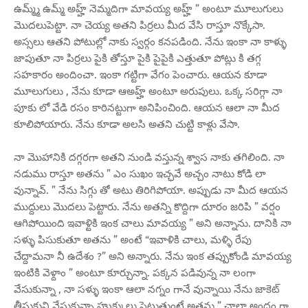
ఉమ్మ్మ్ ఉమ్మ్ అహ్హ్ నెమ్మదిగా మావయ్య అహ్హ్ ” అంటూ మూలుగులు
మొదలుపెట్టా. నా చెయ్య అతని పిర్రలు మీద వేసి రాస్తూ నొక్కేసా.
అస్సలు ఆతని పోటుల్లో నాకు స్వర్గం కనపడింది. నేను ఇంకా నా కాళ్ళు
జాపుతూ నా పిర్రలు పైకి తోస్తూ పైకి పైపైకి ఎత్తుతూ పోట్లు కి తగ్గ
సహకారం అందించా. ఇంకా గట్టిగా వేగం పెంచారు. ఆయన కూడా
మూలుగులు , నేను కూడా ఆఅహ్హ్ అంటూ అరుపులు. ఒక్క సరిగ్గా నా
పూకు లో వేడి రసం కారినట్టుగా అనిపించింది. ఆయన ఆలా నా మీద
కూలిపోయారు. నేను కూడా అలసి అతని చుట్టి కాళ్లు వేసా.
నా మొహానికి దగ్గరగా అతని నుండి వస్తున్న శ్వాస నాకు తగిలింది. నా
నడుము రాస్తూ అతను ” ఎం సుఖం ఇచ్ఛవే అచ్చం నాటు కోడి లా
వున్నావ్. ” నేను సిగ్గు తో అటు తిరిగిపోయా. అప్పుడు నా మీద ఆయన
ముద్దులు మొదలు పెట్టారు. నేను అతన్ని కొద్దిగా దూరం జరిపి ” వర్షం
ఆగిపోయింది ఇవాళ్టికి ఇంక చాలు మావయ్య ” అని అన్నాను. దానికి నా
సళ్ళు పిసుకుతూ అతను ” అంటే “ఇవాళికి చాలు, మళ్ళి రేపు
చేద్దామనా నీ ఉదేశం ?” అని అన్నారు. నేను ఇంక తప్పుకోండి మావయ్య
ఇంటికి వెళ్దాం ” అంటూ కూర్చున్నా. పక్కన పడివున్న నా లంగా
వేసుకున్నా , నా సళ్ళు ఇంకా ఆలా నగ్నం గానే వున్నాయి నేను జాకెట్
తీసుకుని వేసుకున్నా హుక్కులు పెట్టుతుంటే అతను ” చాలా అందం గా