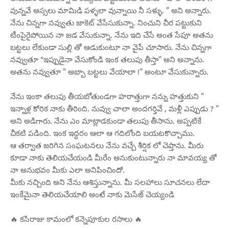
వున్నవే అస్సలు మామిడి పళ్ళలా వున్నాయి నీ సళ్ళు. ” అని అన్నారు.
నేను చిన్నగా నవ్వుతు జాకెట్ వేసేసుకున్నా. నించుని చీర పట్టుకుని
టీంపైరైపోయిన నా జడ వేసుకున్నా. నేను ఇది చేసే అంత సేపూ అతను
బట్టలు లేకుండా సుల్లి తో ఆడుకుంటూ నా వైపే చూసారు. నేను చిన్నగా
నవ్వుతూ “ఇప్పుడైనా వేసుకోండి ఇంక తలుపు తీస్తా” అని అన్నాను.
అతను నవ్వుతూ ” అబ్బా బట్టలు వేయాలా !” అంటూ వేసుకున్నారు.
నేను ఇంకా తలుపు తీయబోతుండగా హఠాత్తుగా నన్ను హత్తుకుని ”
ఇన్నాళ్ల కోరిక నాకు తీరింది. నువ్వు చాలా అందగర్తివే , మళ్లీ ఎప్పుడు ? ”
అని అడిగారు. నేను ఎం మాట్లాడకుండా తలుపు తీసాను. అప్పటికే
చీకటి పడింది. ఇంక ఇద్దరం ఆలా ఆ గదిలోంది బయటకొచ్చాము.
ఆ తర్వాత జరిగిన సంఘటనలు నేను వచ్చే శీర్షిక లో చెప్తాను. మీరు
కూడా నాకు తెలియచేయండి మీరేం అనుకుంటున్నారు నా మావయ్య తో
నా అనుభవం మీకు ఎలా అనిపించిందో.
మీకు నచ్చింది అని నేను ఆశిస్తున్నాను. మీ సలహాలు సూచనలు లేదా
ఇంకేమైనా తెలియచేయాలి అంటే నాకు మెసేజ్ చెయ్యండి
🔥 కసిరాజు కామంలో కన్నెపూకుల రసాలు 🔥