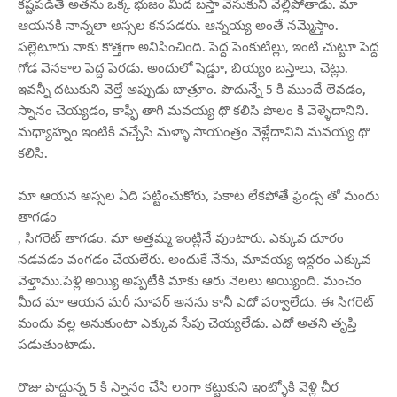
కష్టపడితే అతను ఒక్క భుజం మీద బస్తా వేసుకుని వెల్లిపోతాడు. మా
ఆయనకి నాన్నలా అస్సల కనపడరు. ఆన్నయ్య అంతే నమ్మెస్తాం.
పల్లెటూరు నాకు కొత్తగా అనిపించింది. పెద్ద పెంకుటిల్లు, ఇంటి చుట్టూ పెద్ద
గోడ వెనకాల పెద్ద పెరడు. అందులో షెడ్డూ, బియ్యం బస్తాలు, చెట్లు.
ఇవన్నీ దటుకుని వెల్తే అప్పుడు బాత్రూం. పొదున్నే 5 కి ముందే లెవడం,
స్నానం చెయ్యడం, కాఫ్ఫీ తాగి మవయ్య థొ కలిసి పొలం కి వెళ్ళెదానిని.
మధ్యాహ్నం ఇంటికి వచ్చేసి మళ్ళా సాయంత్రం వెళ్లేదానిని మవయ్య థొ
కలిసి.
మా ఆయన అస్సల ఏది పట్టించుకోరు, పెకాట లేకపోతే ఫ్రెండ్స తో మందు
తాగడం
, సిగరెట్ తాగడం. మా అత్తమ్మ ఇంట్లినే వుంటారు. ఎక్కువ దూరం
నడవడం వంగడం చేయలేరు. అందుకే నేను, మావయ్య ఇద్దరం ఎక్కువ
వెళ్తాము.పెళ్లి అయ్యి అప్పటీకి మాకు ఆరు నెలలు అయ్యింది. మంచం
మీద మా ఆయన మరీ సూపర్ అనను కానీ ఎదో పర్వాలేదు. ఈ సిగరెట్
మందు వల్ల అనుకుంటా ఎక్కువ సేపు చెయ్యలేడు. ఎదో అతని తృప్తి
పడుతుంటాడు.
రొజు పొద్దున్న 5 కి స్నానం చేసి లంగా కట్టుకుని ఇంట్ళోకి వెళ్లి చీర