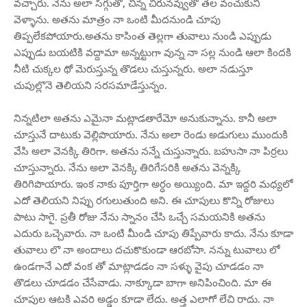
వచ్చారు. నేను అలా సిగ్గుతో, చిన్న చిరునవ్వుతో తల వంచుకుని
వెళ్ళాను. అతను మాత్రం నా ఒంటి మీదనుండి చూపు
తిప్పలేకపోయారు.అతను కాసింత తెల్లగా తువాలు నుండి ఎప్పుడు
ఎప్పుడు బయటికి వద్దామా అన్నట్టుగా వున్న నా సల్ల నుండి ఆలా కిందకి
నీటి చుక్కల థో మెరుస్తున్న తొడలు చుస్తున్నరు. అలా నడుస్తూ
చుపుల్లొనె తెలియని సరసమాడేస్తున్నం.
నిన్నటిలా అతను ఎమైనా మట్లాడతారేమో అనుకున్నాను. కానీ అలా
చూస్తునే దాటుకు వెల్లిపొయారు. నేను అలా రెండు అడుగులు ముందుకి
వేసి అలా వెనక్కి తిరిగా. అతను నన్నే చుస్తున్నారు. బహుసా నా పిర్రలు
చూస్తున్నారు. నేను అలా వెనక్కి తిరిగేసరికి అతను వెన్నక్కి
తిరిగిపొయారు. ఇంక నాకు పూర్తిగా అర్ధం అయ్యింది. మా ఇద్దరి మధ్యలో
ఎదో తెలియని నిప్పు రగులుతుంది అని. ఈ చూపులు కొన్ని రోజులు
పాటు సాగై. ప్రతీ రోజు నేను స్నానం చేసి ఒచ్చే సమయనికి అతను
ఎదురు ఒచ్చెవారు. నా ఒంటి మీండి చూపు తిప్పేవారు కాదు. నేను కూడా
తువాలు లొ నా అందాలు దచుకొకుండా ఆరబోసా. నన్ను టువాలు లో
ఉండగానే ఎదో వంక తో మాట్లాడడం నా సళ్ళు వైపు చూడడం నా
తొడలు చూడడం చేసేవాడు. నాక్కూడా బాగా అనిపించింది. మా ఈ
చూపుల ఆటకి ఎవరి అడ్డం కూడా లేదు. అత్త ఎలాగో లేచి రాదు. నా