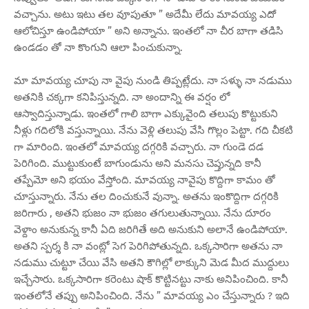
వచ్చాను. అటు ఇటు తల వూపుతూ ” అదేమీ లేదు మావయ్య ఎదో
ఆలోచిస్తూ ఉండిపోయా ” అని అన్నాను. ఇంతలో నా చీర బాగా తడిసి
ఉండడం తో నా కొంగుని ఆలా పించుకున్నా.
మా మావయ్య చూపు నా వైపు నుండి తిప్పట్లేదు. నా సళ్ళు నా నడుము
అతనికి చక్కగా కనిపిస్తున్నది. నా అందాన్ని ఈ వర్షం లో
ఆస్వాదిస్తున్నాడు. ఇంతలో గాలి బాగా ఎక్కువైంది తలుపు కొట్టుకుని
నీళ్లు గదిలోకి వస్తున్నాయి. నేను వెళ్లి తలుపు వేసి గొల్లం పెట్టా. గది చీకటి
గా మారింది. ఇంతలో మావయ్య దగ్గరికి వచ్చారు. నా గుండె దడ
పెరిగింది. ముట్టుకుంటే బాగుండును అని మనసు చెప్తున్నది కానీ
తప్పేమో అని భయం వేస్తోంది. మావయ్య నావైపు కొద్దిగా కామం తో
చూస్తున్నారు. నేను తల దించుకునే వున్నా. అతను ఇంకొద్దిగా దగ్గరికి
జరిగారు , అతని భుజం నా భుజం తగులుతున్నాయి. నేను దూరం
వెళ్దాం అనుకున్న కానీ ఏది జరిగితే అది అనుకుని అలానే ఉండిపోయా.
అతని స్పర్శ కి నా వంట్లో సెగ పెరిగిపోతున్నది. ఒక్కసారిగా అతను నా
నడుము చుట్టూ చేయి వేసి అతని కౌగిల్లో లాక్కుని మెడ మీద ముద్దులు
ఇచ్చేసారు. ఒక్కసారిగా కరెంటు షాక్ కొట్టినట్టు నాకు అనిపించింది. కానీ
ఇంతలోనే తప్పు అనిపించింది. నేను ” మావయ్య ఎం చేస్తున్నారు ? ఇది