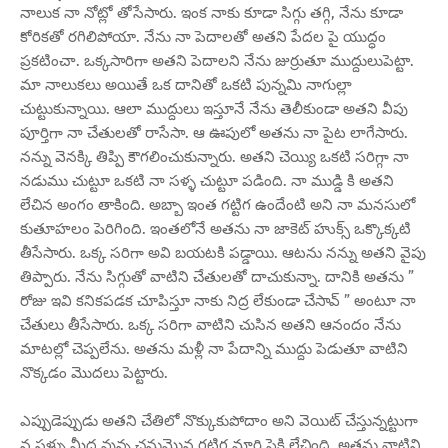
నాలుక నా నోట్లో తోసేసారు. ఇంక నాకు కూడా సిగ్గు తగ్గి, నేను కూడా
కోరికతో రగిలిపోయా. నేను నా పెదాలతో అతని పేదల పై యుద్ధం
ప్రకటించా. ఒక్కసారిగా అతని పెదాలని నేను జుర్రుతూ ముద్దులుపెట్టా.
మా నాలుకలు అయితే ఒక దానితో ఒకటి పున్నమి నాగుల్లా
చుట్టుకున్నాయి. ఆలా ముద్దులు ఇస్తూనే నేను తెలీకుండా అతని వీపు
పూర్తిగా నా చేతులతో రాసేసా. ఆ ఊపులో అతను నా పైట లాగేసారు.
నన్ను వెనక్కి తిప్పి కౌగలించుకున్నారు. అతని చెయ్యి ఒకటి సరిగ్గా నా
నడుము చుట్టూ ఒకటి నా సళ్ళ చుట్టూ పడింది. నా ముడ్డి కి అతని
లేచిన అంగం తాకింది. అబ్బా ఇంత గట్టిగ ఉందేంటి అని నా మనసులో
కుతూహలం పెరిగింది. ఇంతలోనే అతను నా జాకెట్ హుక్స్ ఒక్కొక్కటి
తీసేసారు. ఒక్క సరిగా అవి బయటకి పడ్డాయి. ఆటను నన్ను అతని వైపు
తిప్పారు. నేను సిగ్గుతో వాటిని చేతులతో దాచుకున్నా. దానికి అతను ”
రోజు ఇవి కనికపడక చూపిస్తూ నాకు నిద్ర లేకుండా చేసావ్ ” అంటూ నా
చేతులు తీసేసారు. ఒక్క సరిగా వాటిని చుసిన అతని ఆనందం నేను
మాటల్లో చెప్పలేను. అతను మళ్లీ నా పేదాన్ని ముద్దు పెడుతూ వాటిని
నొక్కడం మొదలు పెట్టారు.
ఎప్పుడెప్పుడు అతని చేతిలో నొక్కుకుపోదాం అని వెయిట్ చేస్తున్నట్టుగా
న సళ్ళు మీద వున్న చనుమొన గట్టిగ మారి పైకి లేచింది. అతను వాటిని