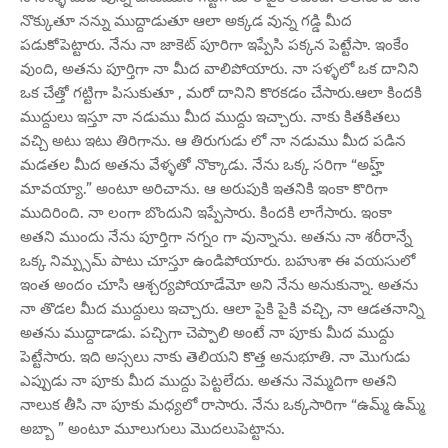
నొక్కుతూ నన్ను ముద్దాడుతూ ఆలా అక్కడ వున్న గడ్డి మీద
పడుకోపెట్టారు. నేను నా జాకెట్ పూరిగా ఇప్పేసి పక్కన పెట్టేసా. ఇంకేం
వుంది, అతను పూర్తిగా నా మీద వాలిపోయారు. నా సళ్ళలో ఒక దానిని
ఒక చేత్తో గట్టిగా పిసుకుతూ , మరో దానిని కొరకడం చేసారు.ఆలా కిందకి
ముద్దులు ఇస్తూ నా నడుము మీద ముద్దు ఇచ్చారు. నాకు కితకితలు
వచ్చి అటు ఇటు తిరిగాను. ఆ తిరుగుడు లో నా నడుము మీద పడిన
మడతల మీద అతను వేళ్ళతో నొక్కాడు. నేను ఒక్క సరిగా “అహ్హ్
మావయ్యా.” అంటూ అరిచాను. ఆ అరుపుకి ఇతనికి ఇంకా కొరిగా
ముదిరింది. నా లంగా బొందుని ఇప్పేసారు. కిందకి లాగేసారు. ఇంకా
అతని ముందు నేను పూర్తిగా నగ్నం గా వున్నాను. అతను నా శరీరాన్నే
ఒక్క నిమ్ప్సమ్ పాటు చూస్తూ ఉండిపోయారు. బహుశా ఈ వయసులో
ఇంత అందం చూసి ఆశ్చర్యపోయాడేమో అని నేను అనుకున్నా. అతను
నా తొడల మీద ముద్దులు ఇచ్చారు. ఆలా పైకి పైకి వచ్చి, నా ఆడతనాన్ని
అతను ముద్దాడాడు. పచ్చిగా చెప్పాలి అంటే నా పూకు మీద ముద్దు
పెట్టేసారు. ఇది అస్సలు నాకు తెలియని కొత్త అనుభూతి. నా మొగుడు
ఎప్పుడు నా పూకు మీద ముద్దు పెట్టలేదు. అతను నెమ్మదిగా అతని
నాలుక తీసి నా పూకు మధ్యలో రాసారు. నేను ఒక్కసారిగా “ఉమ్మ్ ఉమ్మ్
అబ్బా ” అంటూ మూలుగులు మొదలుపెట్టాను.