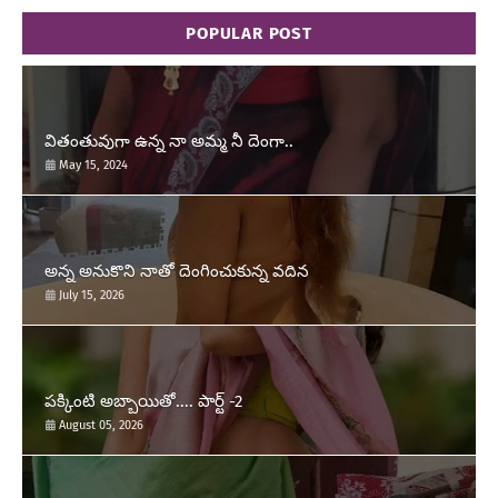
POPULAR POST
వితంతువుగా ఉన్న నా అమ్మ నీ దెంగా..
May 15, 2024
అన్న అనుకొని నాతో దెంగించుకున్న వదిన
July 15, 2026
పక్కింటి అబ్బాయితో.... పార్ట్ -2
August 05, 2026