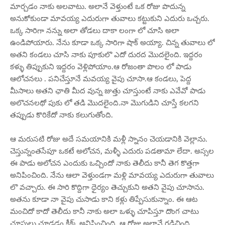
మార్చడం నాకు అలవాటు. అలానే వెళ్తుంటే ఒక రోజు పొదున్న
అనుకోకుండా మావయ్య ఎదురుగా తువాలు కట్టుకుని ఎదురు ఒచ్చరు.
ఒక్క సారిగా నన్ను అలా తోడలు దాకా లంగా లో చూసి అలా
ఉండిపోయారు. నేను కూడా ఒక్క సారిగా షాక్ అయ్యా. చిన్న తువాలు లో
అతని కండలు చూసి నాకు పూకులొ ఎదో దురద మొదలైంది. ఇద్దరం
కళ్ళు తిప్పుకుని ఇద్దరం వెళ్లిపోయాం.ఆ రోజంతా పొలం లో పాడు
ఆలోచనలు . పనిచేస్తూనే మవయ్య వైపు చూసా.ఆ కండలు, పెద్ద
మీసాలు అతని ఛాతి మీద వున్న జుత్తు చూస్తుంటే నాకు ఎవేవో పాడు
అలొచనలథో పుకు లో తడి మొదలైంది.నా మొగుడిని చూస్తే కలగని
తప్పుడు కొరికేదో నాకు కలుగుతోంది.
ఆ మరుసటి రోజు అదే సమయానికి మళ్లీ స్నానం చెయడానికి వెల్లాను.
చెస్తున్నంతసేపూ ఒకటే అలోచన, మళ్ళీ ఎదురు పడతామా లేదా. అస్సల
ఈ పాడు అలోచన ఎందుకు ఒచ్చిందో నాకు తెలీదు కానీ తెగ కొత్తగా
అనిపించింది. నేను ఆలా వెళ్తుండగా మళ్లి మావయ్య ఎదురుగా తువాలు
లొ వచ్చారు. ఈ సారి కొద్దిగా ధైర్యం తెచ్చుకుని అతని వైపు చూసాను.
అతను కూడా నా వైపు చుసాడు కాని కళ్లు తిప్పేసుకున్నాం. ఈ ఆట
మంచిదో కాదో తెలీదు కానీ నాకు అలా ఒళ్ళు చూపిస్తూ దొంగ చాటు
చూపులు చూడడం కీక్క్ అనిపించింది. ఆ రోజు అలానే గడిచింది.