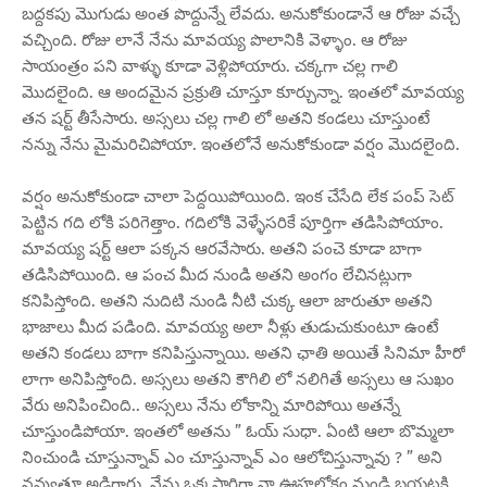
బద్దకపు మొగుడు అంత పొద్దున్నే లేవదు. అనుకోకుండానే ఆ రోజు వచ్చే
వచ్చింది. రోజు లానే నేను మావయ్య పొలానికి వెళ్ళాం. ఆ రోజు
సాయంత్రం పని వాళ్ళు కూడా వెళ్లిపోయారు. చక్కగా చల్ల గాలి
మొదలైంది. ఆ అందమైన ప్రక్రుతి చూస్తూ కూర్చున్నా. ఇంతలో మావయ్య
తన షర్ట్ తీసేసారు. అస్సలు చల్ల గాలి లో అతని కండలు చూస్తుంటే
నన్ను నేను మైమరిచిపోయా. ఇంతలోనే అనుకోకుండా వర్షం మొదలైంది.
వర్షం అనుకోకుండా చాలా పెద్దయిపోయింది. ఇంక చేసేది లేక పంప్ సెట్
పెట్టిన గది లోకి పరిగెత్తాం. గదిలోకి వెళ్ళేసరికే పూర్తిగా తడిసిపోయాం.
మావయ్య షర్ట్ ఆలా పక్కన ఆరవేసారు. అతని పంచె కూడా బాగా
తడిసిపోయింది. ఆ పంచ మీద నుండి అతని అంగం లేచినట్లుగా
కనిపిస్తోంది. అతని నుదిటి నుండి నీటి చుక్క ఆలా జారుతూ అతని
భాజాలు మీద పడింది. మావయ్య అలా నీళ్లు తుడుచుకుంటూ ఉంటే
అతని కండలు బాగా కనిపిస్తున్నాయి. అతని ఛాతి అయితే సినిమా హీరో
లాగా అనిపిస్తోంది. అస్సలు అతని కౌగిలి లో నలిగితే అస్సలు ఆ సుఖం
వేరు అనిపించింది.. అస్సలు నేను లోకాన్ని మారిపోయి అతన్నే
చూస్తుండిపోయా. ఇంతలో అతను ” ఓయ్ సుధా. ఏంటి ఆలా బొమ్మలా
నించుండి చూస్తున్నావ్ ఎం చూస్తున్నావ్ ఎం ఆలోచిస్తున్నావు ? ” అని
నవ్వుతూ అడిగారు. నేను ఒక్కసారిగా నా ఊహలోకం నుండి బయటకి