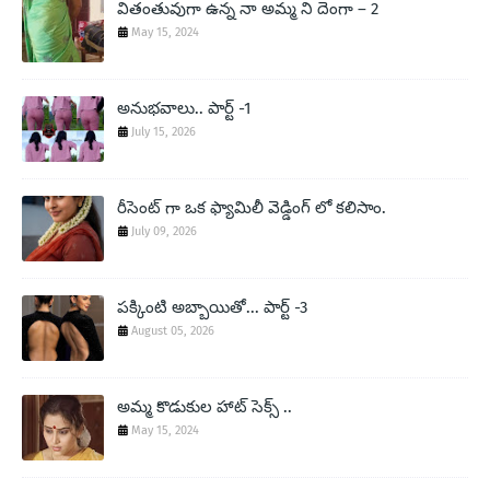
వితంతువుగా ఉన్న నా అమ్మ ని దెంగా – 2
May 15, 2024
అనుభవాలు.. పార్ట్ -1
July 15, 2026
రీసెంట్ గా ఒక ఫ్యామిలీ వెడ్డింగ్ లో కలిసాం.
July 09, 2026
పక్కింటి అబ్బాయితో... పార్ట్ -3
August 05, 2026
అమ్మ కొడుకుల హాట్ సెక్స్ ..
May 15, 2024