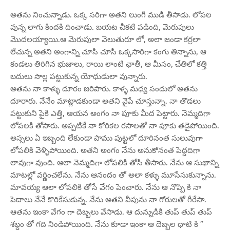
అతను నించున్నాడు. ఒక్క సరిగా అతని లుంగీ ముడి తీసాడు. లోపల
వున్న లాగు కిందకి దించాడు. బయట చీకటి పడింది, మెరుపులు
మొదలయ్యాయి.ఆ మెరుపులా వెలుతురూ లో, అలా జండా కర్రలా
లేచున్న అతని అంగాన్ని చూసి చూసి ఒక్కసారిగా కంగు తిన్నాను, ఆ
కండలు తిరిగిన భుజాలు, రాయి లాంటి ఛాతీ, ఆ మీసం, చేతిలో కత్తి
బదులు సొల్ల పట్టుకున్న యోధుడులా వున్నారు.
అతను నా కాళ్ళు దూరం జరిపారు. కాళ్ళ మధ్య సందులో అతను
దూరారు. నేనేం మాట్లాడకుండా అతని వైపే చూస్తున్నా. నా తొడలు
పట్టుకుని పైకి ఎత్తి, ఆయన అంగం నా పూకు మీద పెట్టారు. నెమ్మదిగా
లోపలకి తోసారు. అప్పటికే నా కోరికల రసాలతో నా పూకు తడైపోయింది.
అస్సలు ఏ ఇబ్బంది లేకుండా పాము పుట్టలో దూరినంత సులువుగా
లోపలికి వెళ్ళిపోయింది. అతని అంగం నేను అనుకోనంత పెద్దదిగా
లావుగా వుంది. ఆలా నెమ్మదిగా లోపలికి తోసి తీసారు. నేను ఆ సుఖాన్ని
మాటల్లో వర్ణించలేను. నేను ఆనందం తో అలా కళ్ళు మూసేసుకున్నాను.
మావయ్య ఆలా లోపలికి తోసే వేగం పెంచారు. నేను ఆ నొప్పి కి నా
పెదాలు నేనే కొరికేసుకున్న. నేను అతని వీపును నా గోరులతో గీరేసా.
ఆతను ఇంకా వేగం గా దెబ్బలు వేసాడు. ఆ దున్నుడికి తుప్ తుప్ తుప్
శబ్దం తో గది నిండిపోయింది. నేను కూడా ఇంకా ఆ దెబ్బల ధాటి కి ”