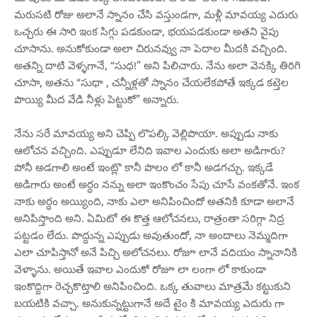
మరుసటి రోజు అలానే స్నానం చేసి వస్తుండగా, మళ్లీ మావయ్య ఎదురు
ఒచ్చరు ఈ సారి ఇంక సిగ్గు పడకుండా, భయపడకుండా అతని వైపు
చూసాను. అనుకోకుండా అలా చిరునవ్వు నా పెదాల మీదకి వచ్చింది.
అతన్ని దాటి వెళ్ళగానే, “సుధ!” అని పిలిచారు. నేను అలా వెనక్కి తిరిగి
చూసా, అతను “సుధా , చన్నీళ్లతో స్నానం చేయలేకపోతే ఇక్కడ కట్తెల
పొయ్యి మీద వేడి నీళ్లు పెట్టుకో” అన్నారు.
నేను సరే మావయ్య అని చెప్పి లొపల్కి వెల్లిపొయా. అప్పుడు నాకు
ఆలోచన వచ్చింది. ఎప్పుడూ లేనిది ఇవాల ఎందుకు అలా అడిగారు?
పోనీ అడగాలి అంటే ఇంట్లొ కానీ పొలం లో కానీ అడగచ్చు. ఇక్కడే
అడిగారు అంటే అర్ధం నన్ను అలా ఇంకొంచం సేపు చూసే వంకతోనే. ఇంక
నాకు అర్ధం అయ్యింది, నాకు ఎలా అనిపించిందో అతనికి కూడా అలానే
అనిపిస్తొంది అని. ఏమిటో ఈ కొత్త ఆలోచనలు, రాత్రంతా సరిగ్గా నిద్ర
పట్టడం లేదు. పొద్దున్న ఎప్పుడు అవుతుందో, నా అందాలు నెమ్మదిగా
ఎలా చూపిస్తానో అనే పిచ్చి అలోచనలు. రోజూ లానే వదియం స్నానానికి
వెళ్ళాను. అయితే ఇవాల ఎందుకో రోజూ లా లంగా లో కాకుండా
ఇంకొద్దిగా రెచ్చకొట్తాలి అనిపించింది. ఒక్క తువాలు మాత్రమే కట్టుకుని
బయటికి వచ్చా. అనుకున్నట్టుగానే అదే టైం కి మావయ్య ఎదురు గా