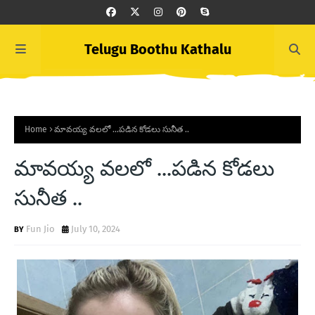
Telugu Boothu Kathalu
Home
మావయ్య వలలో ...పడిన కోడలు సునీత ..
మావయ్య వలలో ...పడిన కోడలు
సునీత ..
Fun Jio
July 10, 2024