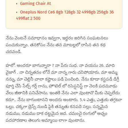
Gaming Chair At
Oneplus Nord Ce6 8gb 128gb 32 4998gb 256gb 36
499flat 2 500
నేను వెంటనే సమాధానం ఇవ్వగా, ఇద్దరం జరిగిన సంఘటనలు
పంచుకున్నాం. తనకోసం నేను తన మాటల్లలో రాసిన తన కథ
చదవండి.
హలో. అందరూ బాగున్నారా ? నా పేరు సుధ. నా వయసు 26. మాది
వైజాగ్ . నా చిన్నతనం లోనే మా నాన్న గారు చనిపోయారు. మా అమ్మ
నన్ను, మా చెల్లినీ చాలా కష్టాలు పడి పెంచింది. నేను కూడా కస్టపడి డిగ్రీ
పూర్తి చేసి సేల్స్ గర్ల్ గాను, హొటెల్ లో రిసెప్షనిస్ట్ గా నెలకి పదమూడు
వేలు జీతానికి పనిచేసాను. ఇంతకి నేను ఎలా వుంటానొ మీకు చెప్పలేదు
కదూ.. నేను బాగుంటానని అందరు అంటారు. 5.4 ఎత్తు, ఎత్తుకు తగ్గటూ
ఒల్లు. చక్కగా ద్రెస్స్ నుండి పైకి తన్నుతు కనపదె సల్లు. సన్నమైన
నడుము, నడుము దాక దట్టమైన జద. చమంచై రంగులో అచ్చం
పదహారణాల తెలుగు అమ్మాయి లాగా వుంటాను.