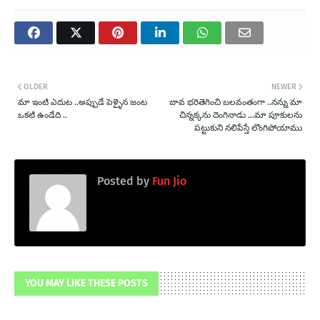
OLDER
NEWER
మా ఇంటి ఎదుట ..అప్పుడే పెళ్ళైన జంట
బావ భరితెగించి బలవంతంగా ..నన్ను మా
ఒకటి ఉండేది ..
చిన్నక్కను దెంగినాడు ...మా పూకులను
పట్టుకుని నలిపేస్తే లొంగిపోయాము
Posted by
Fun Jio
YOU MAY LIKE THESE POSTS