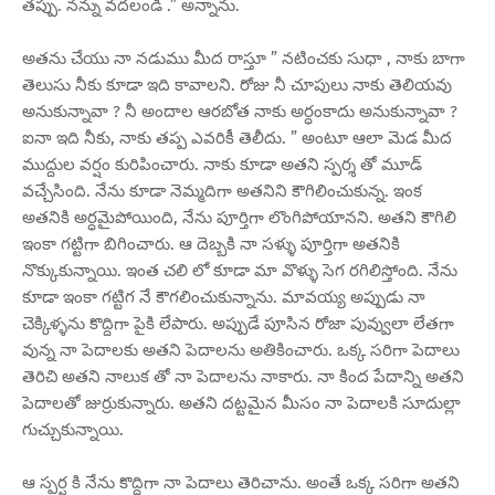
తప్పు. నన్ను వదలండి .” అన్నాను.
అతను చేయు నా నడుము మీద రాస్తూ ” నటించకు సుధా , నాకు బాగా
తెలుసు నీకు కూడా ఇది కావాలని. రోజు నీ చూపులు నాకు తెలియవు
అనుకున్నావా ? నీ అందాల ఆరబోత నాకు అర్ధంకాదు అనుకున్నావా ?
ఐనా ఇది నీకు, నాకు తప్ప ఎవరికీ తెలీదు. ” అంటూ ఆలా మెడ మీద
ముద్దుల వర్షం కురిపించారు. నాకు కూడా అతని స్పర్శ తో మూడ్
వచ్చేసింది. నేను కూడా నెమ్మదిగా అతనిని కౌగిలించుకున్న. ఇంక
అతనికి అర్ధమైపోయింది, నేను పూర్తిగా లొంగిపోయానని. అతని కౌగిలి
ఇంకా గట్టిగా బిగించారు. ఆ దెబ్బకి నా సళ్ళు పూర్తిగా అతనికి
నొక్కుకున్నాయి. ఇంత చలి లో కూడా మా వొళ్ళు సెగ రగిలిస్తోంది. నేను
కూడా ఇంకా గట్టిగ నే కౌగలించుకున్నాను. మావయ్య అప్పుడు నా
చెక్కిళ్ళను కొద్దిగా పైకి లేపారు. అప్పుడే పూసిన రోజా పువ్వులా లేతగా
వున్న నా పెదాలకు అతని పెదాలను అతికించారు. ఒక్క సరిగా పెదాలు
తెరిచి అతని నాలుక తో నా పెదాలను నాకారు. నా కింద పేదాన్ని అతని
పెదాలతో జుర్రుకున్నారు. అతని దట్టమైన మీసం నా పెదాలకి సూదుల్లా
గుచ్చుకున్నాయి.
ఆ స్పర్ష కి నేను కొద్దిగా నా పెదాలు తెరిచాను. అంతే ఒక్క సరిగా అతని