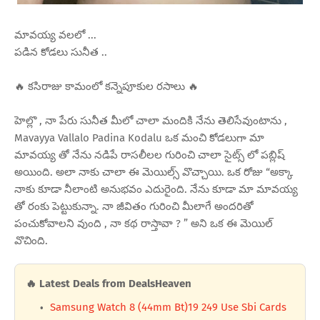
మావయ్య వలలో ...
పడిన కోడలు సునీత ..
🔥 కసిరాజు కామంలో కన్నెపూకుల రసాలు 🔥
హెల్లొ , నా పేరు సునీత మీలో చాలా మందికి నేను తెలిసేవుంటాను ,
Mavayya Vallalo Padina Kodalu ఒక మంచి కోడలుగా మా
మావయ్య తో నేను నడిపే రాసలీలల గురించి చాలా సైట్స్ లో పబ్లిష్
అయింది. అలా నాకు చాలా ఈ మెయిల్స్ వొచ్చాయి. ఒక రోజు “అక్కా
నాకు కూడా నీలాంటి అనుభవం ఎదురైంది. నేను కూడా మా మావయ్య
తో రంకు పెట్టుకున్నా. నా జీవితం గురించి మీలాగే అందరితో
పంచుకోవాలని వుంది , నా కథ రాస్తావా ? ” అని ఒక ఈ మెయిల్
వొచింది.
🔥 Latest Deals from DealsHeaven
Samsung Watch 8 (44mm Bt)19 249 Use Sbi Cards