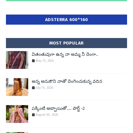
ADSTERRA 600*160
MOST POPULAR
వితంతువుగా ఉన్న నా అమ్మ నీ దెంగా..
May 15, 2024
అన్న అనుకొని నాతో దెంగించుకున్న వదిన
July 15, 2026
పక్కింటి అబ్బాయితో.... పార్ట్ -2
August 05, 2026