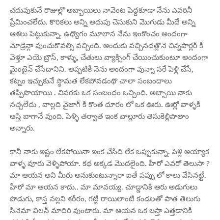
చదువుకునే రొజుల్లొ అబ్బాయిలు నావెంట పెద్దకూడా నేను ఎవరినీ
ప్రేమించలేదు. కొరికలు అన్ని అదుపు చెసుకుని మొగుడు మీదే అన్ని
ఆశలు పెట్టుకున్నా. ఉధ్యొగం మూలాన నేను ఇంకొంచం అందంగా
మోడ్రెన్గా వుంచుకొవల్సి వచ్చింది. అందుకు వచ్చినదత్లొనె చిన్నపార్లర్ కి
వెళ్తూ ఎయె బ్రౌస్, కాళ్ళు, చేతులు వ్యాక్సింగ్ చేయించుకుంటూ అందంగా
మైంటైన్ చేసేదానిని. అప్పటికీ నెను అందంగా వున్నా సరే పెళ్లి చేసే,
కట్నం ఇచ్చుకునే స్థొమత లేకపోవడంథొ చాలా సంబందాలు
తప్పిపొయాయి . చివరకు ఒక సంబందం ఒచ్చింది. అబ్బాయి నాకు
నచ్చలేదు , వాల్లది వైజాగ్ కి కొంత దూరం లో ఒక ఊరు. ఊర్లో వాళ్ళకి
ఆస్తి బాగానే వుంది. పెళ్ళి తర్వాత ఇంక వాల్లూరు తెసుకెల్లిపొతాం
అన్నారు.
కానీ నాకు ఇష్టం లేకపోయినా ఇంక చేసేది లేక ఒప్పుకున్నా. పెళ్లి అయ్యాక
వాళ్ళ వూరు వెళ్ళిపోయా. కథ అక్కడ మొదలైంది. హీరో ఎవరో తెలుసా ?
మా ఆయన అని మీరు అనుకుంటున్నారా ఐతే పప్పు లో కాలు వేసినట్టే.
హీరో మా ఆయన కాదు.. మా మావయ్య. చూడ్డానికి ఆరు అడుగులు
పొడుగు, కాస్త నల్లని శరీరం, గట్టి రాయిలాంటి కండలతో పాత తెలుగు
సినెమా విలన్ మాదిరి వుంటారు. మా ఆయన ఒక బస్తా ఎత్తడానికి