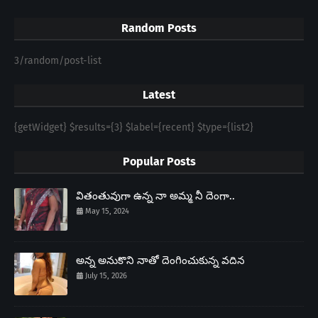
Random Posts
3/random/post-list
Latest
{getWidget} $results={3} $label={recent} $type={list2}
Popular Posts
వితంతువుగా ఉన్న నా అమ్మ నీ దెంగా..
May 15, 2024
అన్న అనుకొని నాతో దెంగించుకున్న వదిన
July 15, 2026