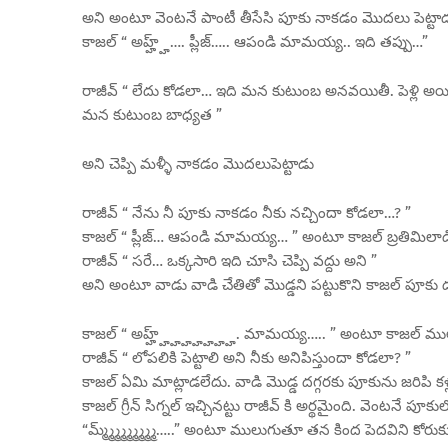
అని అంటూ వెంటనే పాంటీ తీసేసి పూకు నాకడం మొదలు పెట్టాడ
కాజల్ “ అహ్హ్హ్…. ప్లీజ్….. ఆపండి మామయ్య.. ఇది తప్పు…”
రాజీవ్ “ లేదు కోడలా… ఇది మన కుటుంబ అనవయితీ. పెళ్లి అయి
మన కుటుంబ బాధ్యత ”
అని చెప్పి మళ్ళీ నాకడం మొదలుపెట్టాడు
రాజీవ్ “ నేను నీ పూకు నాకడం నీకు నచ్చిందా కోడలా…? ”
కాజల్ “ ప్లీజ్… ఆపండి మామయ్య… ” అంటూ కాజల్ బ్రతిమిలాడ
రాజీవ్ “ సరే… ఒక్కసారి ఇది చూసి చెప్పి వద్దు అని ”
అని అంటూ వాడు వాడి చేతితో మొడ్డని పట్టుకొని కాజల్ పూకు దగ్గ
కాజల్ “ అహ్హ్హ్హ్హ్హ్హ్హ్హ్. మామయ్య….. ” అంటూ కాజల్ ము
రాజీవ్ “ లోపలికి పెట్టాలి అని నీకు అనిపిస్తుందా కోడలా? ”
కాజల్ ఏమి మాట్లాడలేదు. వాడి మొడ్డ దగ్గరకు పూకును జరిపి కళ్ల
కాజల్ గ్రీన్ సిగ్నల్ ఇచ్చినట్టు రాజీవ్ కి అర్థమైంది. వెంటనే పూక
“మ్మ్మ్మ్మ్మ్మ్మ్మ్మ్…..” అంటూ ములుగుతూ తన కింద పెదవిని కోరుక