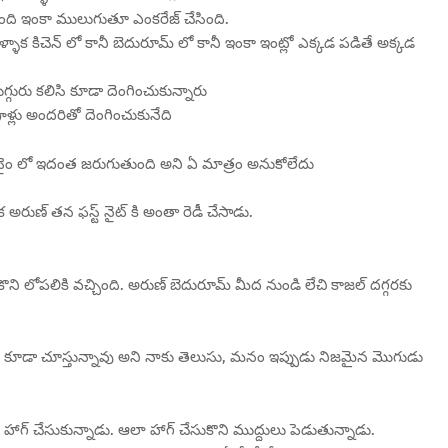
ది ఇంకా ములుగుతూ ఎంకరేజ్ చేసింది.
ళాక కిచెన్ లో కానీ బెదురూమ్ లో కానీ ఇంకా ఇంట్లో ఎక్కడ పడితే అక్కడ
గ్గురు కలిసి కూడా దెంగించుకున్నారు
ాళ్లు అందరితో దెంగించుకునేది
ి టైం లో ఇదంత జరుగుతుంది అని ఏ మాత్రం అనుకోలేదు
అరుణ్ తన ఫస్ట్ నైట్ కి అంతా రెడీ చేసాడు.
ుకొని లోపలికి వచ్చింది. అరుణ్ బెదురూమ్ మీద నుండి లేచి కాజల్ దగ్గరకు
వ్వు కూడా చూస్తున్నావు అని నాకు తెలుసు, మనం ఇప్పుడు నిజమైన మొగుడు
నే హాగ్ చేసుకున్నాడు. ఆలా హాగ్ చేసుకొని ముద్దులు పెడుతున్నాడు.