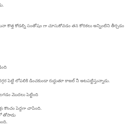
ు.
నా కొత్త కోడల్ని సంతోషం గా చూసుకోవడం తన కోరికలు అన్నింటిని తీర్చడం
ింది
ర పెట్టి లోపలికి డించకుండా రుద్దుతూ కాజల్ నీ అటపట్టిస్తున్నాడు.
లగడం మొదలు పెట్టింది
ు కొంచం పెద్దగా చాపింది.
ులో తోసాడు
ుంది.