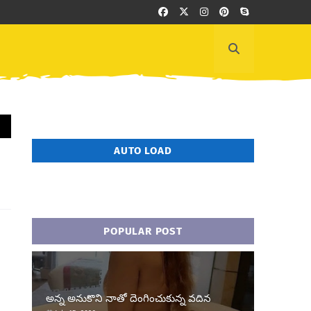
AUTO LOAD
POPULAR POST
అన్న అనుకొని నాతో దెంగించుకున్న వదిన