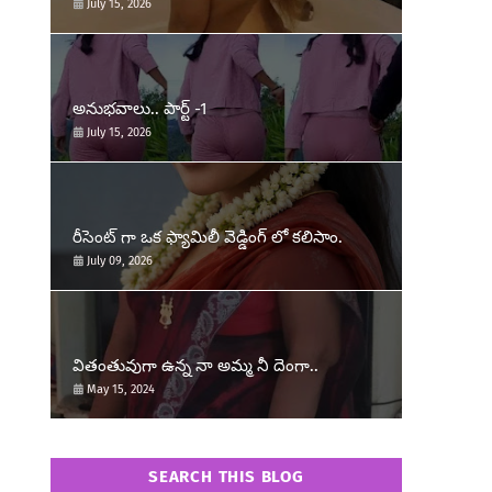
July 15, 2026
అనుభవాలు.. పార్ట్ -1
July 15, 2026
రీసెంట్ గా ఒక ఫ్యామిలీ వెడ్డింగ్ లో కలిసాం.
July 09, 2026
త
వితంతువుగా ఉన్న నా అమ్మ నీ దెంగా..
May 15, 2024
SEARCH THIS BLOG