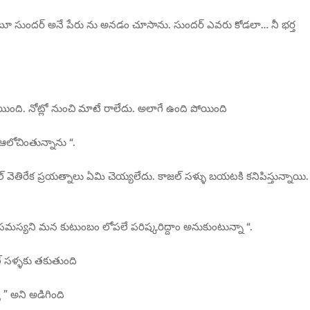
ుంటూ సుందర్ అనే పేరు ను అనడం చూసాను. సుందర్ ఎవరు కోడలా… నీ భర్త
ంది. నోట్లో నుంచి మాటే రాలేదు. అలాగే ఉంది పోయింది
ఆలోచింతున్నాను “.
్ వెతిరేక ప్రయత్నాలు ఏమి చెయ్యలేదు. కాజల్ సళ్ళు బయటకి కనిపిస్తున్నాయి.
. ఈ సమస్యని మన కుటుంబం లోపలే పరిష్కరిద్దాం అనుకుంటున్నా “.
ల్ సళ్ళకు తకుతుంది
” అని అడిగింది