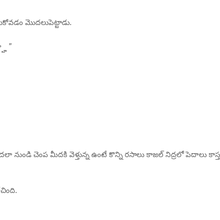
్టుకోవడం మొదలుపెట్టాడు.
హ్ ”
 నుండి చెంప మీదకి వెళ్తున్న ఉంటే కొన్ని రసాలు కాజల్ నిద్రలో పెదాలు కాస్
చింది.