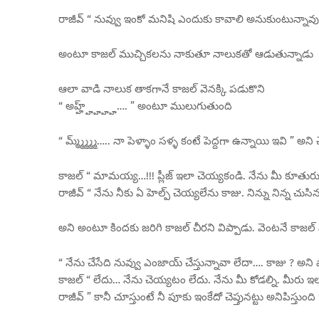
రాజీవ్ “ నువ్వు ఇంకో మనిషి ఎందుకు కావాలి అనుకుంటున్నావు,
అంటూ కాజల్ ముచ్చికలను నాకుతూ నాలుకతో ఆడుతున్నాడు
ఆలా వాడి నాలుక తాకగానే కాజల్ వెనక్కి పడుకొని
“ అహ్హ్హ్హ్హ్హ్…. ” అంటూ ములుగుతుంది
“ మ్మ్మ్మ్మ్మ్….. నా పెళ్ళాం సళ్ళ కంటే పెద్దగా ఉన్నాయి ఇవి ” అన
కాజల్ “ మామయ్య…!!! ప్లీజ్ ఇలా చెయ్యకండి. నేను మీ కూతురు 
రాజీవ్ “ నేను నీకు ఏ హెల్ప్ చెయ్యలేను కాజు. నిన్ను నిన్న చ
అని అంటూ కిందకు జరిగి కాజల్ చీరని విప్పాడు. వెంటనే కాజల్ 
“ నేను చేసేది నువ్వు ఎంజాయ్ చేస్తున్నావా లేదా…. కాజు ? అని
కాజల్ “ లేదు… నేను చెయ్యటం లేదు. నేను మీ కోడల్ని. మీరు ఇలా
రాజీవ్ ” కానీ చూస్తుంటే నీ పూకు ఇంకేదో చెప్తునట్టు అనిపిస్తుంది 