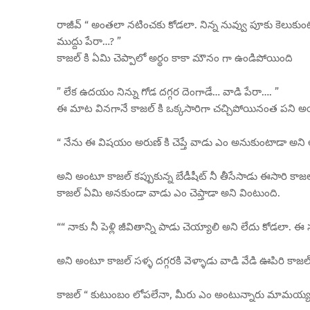
రాజీవ్ “ అంతలా నటించకు కోడలా. నిన్న నువ్వు పూకు కెలుక
ముద్దు పేరా…? ”
కాజల్ కి ఏమి చెప్పాలో అర్థం కాకా మౌనం గా ఉండిపోయింది
” లేక ఉదయం నిన్ను గోడ దగ్గర దెంగాడే… వాడి పేరా…. ”
ఈ మాట వినగానే కాజల్ కి ఒక్కసారిగా చచ్చిపోయినంత పని అయి
“ నేను ఈ విషయం అరుణ్ కి చెప్తే వాడు ఎం అనుకుంటాడా అని 
అని అంటూ కాజల్ కప్పుకున్న బేడీషీట్ నీ తీసేసాడు ఈసారి కాజల
కాజల్ ఏమి అనకుండా వాడు ఎం చెప్తాడా అని వింటుంది.
““ నాకు నీ పెళ్లి జీవితాన్ని పాడు చెయ్యాలి అని లేదు కోడలా
అని అంటూ కాజల్ సళ్ళ దగ్గరకి వెళ్ళాడు వాడి వేడి ఊపిరి కాజ
కాజల్ “ కుటుంబం లోపలేనా, మీరు ఎం అంటున్నారు మామయ్య 