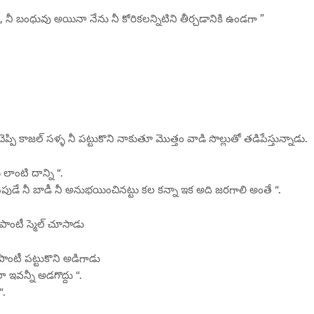
 నీ బంధువు అయినా నేను నీ కోరికలన్నిటిని తీర్చడానికి ఉండగా ”
ి చెప్పి కాజల్ సళ్ళ నీ పట్టుకొని నాకుతూ మొత్తం వాడి సొల్లుతో తడిపేస్తున్నాడు.
లాంటి దాన్ని “.
ుసినపుడే నీ బాడీ నీ అనుభయించినట్టు కల కన్నా ఇక అది జరగాలి అంతే “.
పాంటీ స్మెల్ చూసాడు
 పాంటీ పట్టుకొని అడిగాడు
 ఇవన్నీ అడగొద్దు “.
“.