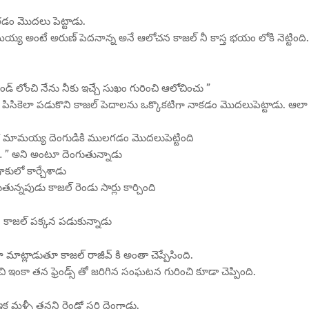
ంగడం మొదలు పెట్టాడు.
మయ్య అంటే అరుణ్ పెదనాన్న అనే ఆలోచన కాజల్ నీ కాస్త భయం లోకి నెట్టింది.
ైండ్ లోంచి నేను నీకు ఇచ్చే సుఖం గురించి ఆలోచించు ”
పిసికెలా పడుకొని కాజల్ పెదాలను ఒక్కొకటిగా నాకడం మొదలుపెట్టాడు. ఆలా
ఇక మామయ్య దెంగుడికి ములగడం మొదలుపెట్టింది
కాజు… ” అని అంటూ దెంగుతున్నాడు
కులో కార్చేశాడు
తున్నపుడు కాజల్ రెండు సార్లు కార్చింది
ి కాజల్ పక్కన పడుకున్నాడు
మాట్లాడుతూ కాజల్ రాజీవ్ కి అంతా చెప్పేసింది.
చి ఇంకా తన ఫ్రెండ్స్ తో జరిగిన సంఘటన గురించి కూడా చెప్పింది.
ఇక మళ్ళీ తనని రెండో సరి దెంగాడు.