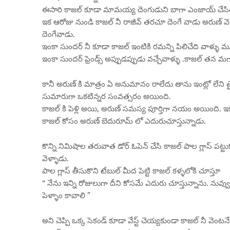
ఈసారి కాజల్ కూడా మామయ్య దెంగుడుని బాగా ఎంజాయ్ చేసిం
ఇక ఆరోజు నుండి కాజల్ నీ రాజీవ్ తరచూ దెంగే వాడు అరుణ్ వెళ్
దెంగేవాడు.
ఇంకా సుందర్ నీ కూడా కాజల్ ఇంటికి రమన్ని పిలిచేది వాళ్ళు ము
ఇంకా సుందర్ ఫ్రెండ్స్ అప్పుడప్పుడు వచ్చేవాళ్ళు .కాజల్ తన మగ
కానీ అరుణ్ కి మాత్రం ఏ అనుమానం రాలేదు తాను ఇంట్లో లేన
సుమారుగా ఒకటిన్నర సంవత్సరం అయింది.
కాజల్ కి పెళ్లి అయి, అరుణ్ సమస్య పూర్తిగా నయం అయింది. ఇక 
కాజల్ కోసం అరుణ్ బెదురూమ్ లో ఎదురుచూస్తున్నాడు.
కొన్ని నిమిషాల తరువాత డోర్ ఓపెన్ చేసి కాజల్ పాల గ్లాస్ పట్ట
వెళ్ళాడు.
పాల గ్లాస్ తీసుకొని టేబుల్ మీద పెట్టి కాజల్ కళ్ళలోకి చూస్తూ
“ నేను ఇన్ని రోజులుగా దీని కోసమే ఎదురు చూస్తున్నాను. ను
పెళ్ళాం కావాలి ”
అని చెప్పి ఒక్క సెకండ్ కూడా వేస్ట్ చెయ్యకుండా కాజల్ నీ వెంట