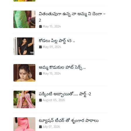
వితంతువుగా ఉన్న నా అమ్మ ని దెంగా –
2
May 15, 2024
కోడలు పిల్ల పార్ట్ 45 ..
May 09, 2024
అమ్మ కొడుకుల హాట్ సెక్స్ ..
May 15, 2024
పక్కింటి అబ్బాయితో.... పార్ట్ -2
August 05, 2026
ట్యూషన్ టీచర్ తో శృంగార పాఠాలు
July 07, 2026