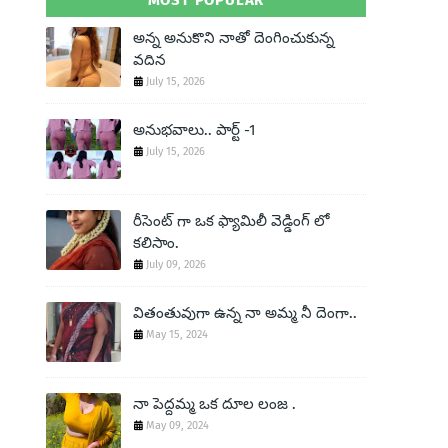
MOST POPULAR
అన్న అనుకొని నాతో దెంగించుకున్న
వదిన
July 15, 2026
అనుభవాలు.. పార్ట్ -1
July 15, 2026
రీసెంట్ గా ఒక ఫ్యామిలీ వెడ్డింగ్ లో
కలిసాం.
July 09, 2026
వితంతువుగా ఉన్న నా అమ్మ నీ దెంగా..
May 15, 2024
నా పెద్దమ్మ ఒక దూల లంజ .
May 09, 2024