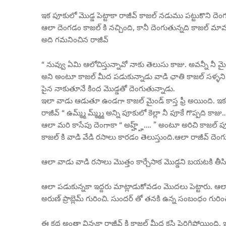
ఇక పూకులో మొడ్డ పెట్టాకా రాజీవ్ కాజల్ నడుము పట్టుకొని దె
ఆలా దెంగడం కాజల్ కి నచ్చింది, కానీ దెంగుతున్నది కాజల్ మా
అది గమనించిన రాజీవ్
“ నువ్వు ఏమి ఆలోచిస్తున్నావో నాకు తెలుసు కాజు. అవన్నీ నీ మ
అని అంటూ కాజల్ మీద పడుకున్నాడు వాడి ఛాతి కాజల్ సళ్ళని 
పైన నాకుతూనే కింద మొడ్డతో దెంగుతున్నాడు.
ఇలా వాడు ఆడుతూ ఉండగా కాజల్ మైండ్ కాస్త ఫ్రీ అయింది. 
రాజీవ్ “ ఉమ్మ్మ్ మ్మ్మ్మ్ అన్ని పూకులో కెల్లా నీ పూకే గొప్పది 
ఆలా మరి కాసేపు దెంగాకా “ అహ్హ్హ్…. ” అంటూ అరిచి కాజల్ పూ
కాజల్ కి వాడి వేడి రసాలు కారడం తెలుస్తుంది.ఆలా రాజీవ్ దెంగు
ఆలా వాడు వాడి రసాలు మొత్తం కార్చేసాక మొడ్డని బయటకి తీస
ఆలా పడుకున్నకా ఇద్దరు మాట్లాడుకోవడం మొదలు పెట్టారు. ఆలా 
అరుణ్ ప్రాబ్లెమ్ గురించి. సుందర్ తో తనకి ఉన్న సంబంధం గురిం
ఈ కథ అంతా విన్నకా రాజీవ్ కి కాజల్ మీద కసి పెరిగిపోయింది. 