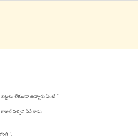
బట్టలు లేకుండా ఉన్నారు ఏంటి ”
కాజల్ సళ్ళని పిసికాడు
ోండి “.