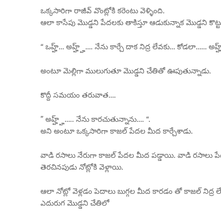
ఒక్కసారిగా రాజీవ్ వొంట్లోకి కరెంటు వెళ్ళింది.
ఆలా కాసేపు మొడ్డని పేదలకు తాకిస్తూ ఆడుకున్నాక మొడ్డని కొట
“ ఒహ్హ్… అహ్హ్హ్…. నేను కార్చే దాక నిద్ర లేవకు… కోడలా…… అహ్హ్
అంటూ మెల్లిగా ములుగుతూ మొడ్డని చేతితో ఊపుతున్నాడు.
కొద్దీ సమయం తరువాత….
” అహ్హ్హ్….. నేను కారచుతున్నాను…. “.
అని అంటూ ఒక్కసారిగా కాజల్ పేదల మీద కార్చేశాడు.
వాడి రసాలు నేరుగా కాజల్ పేదల మీద పడ్డాయి. వాడి రసాలు పేదలా
తెరచినపుడు నోట్లోకి వెళ్లాయి.
ఆలా నోట్లో వెళ్లడం పెదాలు బుగ్గల మీద కారడం తో కాజల్ నిద్ర లే
ఎదురుగ మొడ్డని చేతిలో