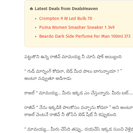
🔥 Latest Deals from DealsHeaven
Crompton 9 W Led Bulb 70
Puma Women Smasher Sneaker 1 349
Beardo Dark Side Perfume For Man 100ml 373
పట్టుకొని ఉన్న రాజీవ్ మామయ్య నీ చూసి షాక్ అయ్యింది
“ గుడ్ మార్నింగ్ కోడలా, బెడ్ మీద పాలు బాగున్నాయా ? ”
అంటూ నవ్వుతూ అడిగాడు
కాజల్ “ మామయ్య… మీరు ఇక్కడ ఎం చేస్తున్నారు. మీరు బట్…. 
రాజీవ్ “ నేను ఇక్కడికి పాలకోసం వచ్చాను కోడలా ” అని అంటూ 
కాజల్ వెంటనే రాజీవ్ నీ తోసేసి బెడ్ షీట్ నీ కప్పుకుంది
“ మామయ్య… మీరు చేసేది తప్పు.. దయచేసి ఇక్కడ నుంచి వెళ్లిప