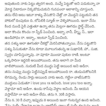
అవుతుంది నాకు పెట్టు త్వరగ అంది. నువ్వే పెట్టుకో అని పడుకున్నా నా
మోడ్డ నిటారుగా నిక్కబొడుచుకుని గునపంలా ఆకాశాన్ని చూస్తుంది.
తను లేచి అటు ఇటూ కాళ్ళు వేసుకొని చేత్తో నా మొడ్డని పట్టుకుని తన
పోకులో దింపుకుo ది. లోపలికి స్మూత్ గా వెళ్ళిపోయింది. ఇంకా నేను
కింద నుండి పైకి ఎత్తుతూ ఉన్నా తను మెల్లగా ఊగడం స్టార్ట్ చేసింది.
అలా కొంచం కొంచం గా స్పీడ్ పెంచింది. అబ్బా నానీ. హ్మ్మ్. స్.. ఇలా
ఉండిపోధం రా. అబ్బా.. అంటూ స్పీడ్ పెంచింది.
తన సళ్ళు అలా ఊగుతూ చీకట్లో మెరిసిపోతున్నాయి. నేను పట్టుకొని
సళ్ళు పిసుకుతూ నేను కూడా మూలుగుతున్న ఆ సుఖానికి. హా.. సుజి.
స్వర్గం చూపిస్తున్నావు. నా పూకూ ముండా పుకుల రాణి. అంటూ
ఒక్కసారిగా ఇద్దరికి అయిపోయింది. తను అలాగె నా మీద
వాలిపోయింది. నుదుటి మీద ముద్దు పెట్టి అయింద అని అడిగా.
తను నువ్వు ముద్దు పెట్టినప్పుడే అయిపోయింది రా. తుడుచుకోటనికి
లెగమన్న. రెండు సార్లు అయింది నాకు ఆంది. గట్టిగా వాటేసుకొని
ముద్దులు పెడుతూ i love you ra అనింది. love you too అన్నా.
వెళ్దామా అని అడిగా. ఉండు కాసేపు వెళ్దాం అనింది. మీ ఆయన
వస్తారేమో గా అని అడిగా లేదు. తను 9. 30కి వస్తారు.
నేను 6. 30 కి వచ్చా ఇప్పుడు 8 అయింది ఇంకా గంటన్నర ఉంది అనింది.
నేను మళ్ళీ చేద్దామా అన్నాను బాబోయ్ చాలు లే మళ్ళీ కలవచ్చు అంది.