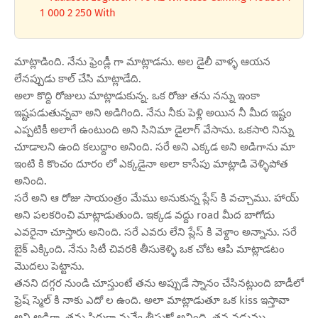
1 000 2 250 With
మాట్లాడింది. నేను ఫ్రెండ్లీ గా మాట్లాడను. అల డైలీ వాళ్ళ ఆయన
లేనప్పుడు కాల్ చేసి మాట్లాడేది.
అలా కొద్ది రోజులు మాట్లాడుకున్న. ఒక రోజు తను నన్ను ఇంకా
ఇష్టపడుతున్నవా అని అడిగింది. నేను నీకు పెళ్లి అయిన నీ మీద ఇష్టం
ఎప్పటికీ అలాగే ఉంటుంది అని సినిమా డైలాగ్ వేసాను. ఒకసారి నిన్ను
చూడాలని ఉంది కలుద్దాం అనింది. సరే అని ఎక్కడ అని అడిగాను మా
ఇంటి కి కొంచం దూరం లో ఎక్కడైనా అలా కాసేపు మాట్లాడి వెళ్ళిపోత
అనింది.
సరే అని ఆ రోజు సాయంత్రం మేము అనుకున్న ప్లేస్ కి వచ్చాము. హాయ్
అని పలకరించి మాట్లాడుతుంది. ఇక్కడ వద్దు road మీద బాగోదు
ఎవరైనా చూస్తారు అనింది. సరే ఎవరు లేని ప్లేస్ కి వెళ్దాం అన్నాను. సరే
బైక్ ఎక్కింది. నేను సిటీ చివరకి తీసుకెళ్ళి ఒక చోట ఆపి మాట్లాడటం
మొదలు పెట్టాను.
తనని దగ్గర నుండి చూస్తుంటే తను అప్పుడే స్నానం చేసినట్లుంది బాడీలో
ఫ్రెష్ స్మెల్ కి నాకు ఎదో ల ఉంది. అలా మాట్లాడుతూ ఒక kiss ఇస్తావా
అని అడిగా. తను సిగ్గుగా నువ్వే తీసుకో అనింది. తన నడుము