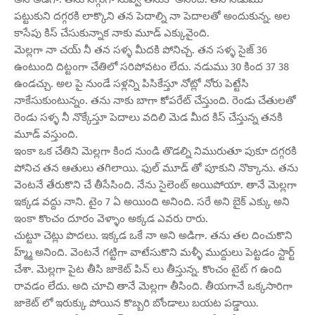
పట్టుకుని దగ్గరకి లాక్కొని తన పెదాల్ని నా పెదాలతో అందుకున్న. అల
కాసేపు కిస్ చేసుకున్నాక నాకు మూడ్ ఎక్కువైంది.
మెల్లగా నా చయ్ నీ తన సళ్ళ మీదకి పోనిచ్చ. తన సళ్ళ సైజ్ 36
ఉంటుంది దిట్టంగా చేతిలో సరిపోవటం లేదు. నడుము 30 కింద 37 38
ఉండచ్చు. అల పై నుండే సళ్లన్ని పిసికేస్తూ నోట్లో నోరు పెట్టేసి
నాకేసుకుంటున్నం. తను నాకు బాగా కోపరేట్ చేస్తుంది. రెండు చేతులతో
రెండు సళ్ళ నీ నొక్కేస్తూ పెదాలు వదిలి మెడ మీద కిస్ చేస్తున్న తనకి
మూడ్ వస్తుంది.
ఇంకా ఒక చేతిని మెల్లగా కింద నుండి తొడల్ని నిమురుతూ పుకూ దగ్గరకి
పోనిచ తన ఆతులు తగిలాయి. ఫుల్ మూడ్ తో పూకుని నొక్కాను. తను
వెంటనే తేరుకొని చే తీసేసింది. నేను సైలెంట్ అయిపోయా. తానే మెల్లగా
ఇక్కడ వద్దు నాని. టైం 7 ఏ అయింది అనింది. సరే అని బైక్ ఎక్కు అని
ఇంకా కొంచం దూరం వెళ్ళాం అక్కడ ఎవరు రారు.
చుట్టూ చెట్లు పొదలు. ఇక్కడ ఒకే నా అని అడిగా. తను తల దించుకొని
హ్మ్మ్ అనింది. వెంటనే గట్టిగా వాటేసుకొని మళ్ళీ ముద్దులు పెట్టడం స్టార్ట్
చేశా. మెల్లగా పైట తీసి జాకెట్ పిన్ లు తీస్తున్న. కొంచం టైట్ గ ఉంది
రావడం లేదు. అది చూచి తానే మెల్లగా తీసింది. తీయగానే ఒక్కసారిగా
జాకెట్ లో ఇరుక్కు పోయిన కొబ్బరి బోండాలు బయట పడ్డాయి.