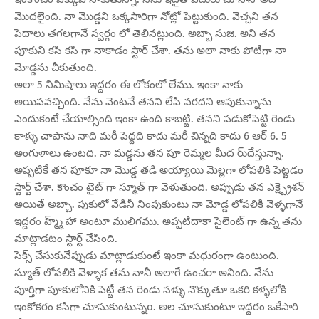
మొదలైంది. నా మొడ్డని ఒక్కసారిగా నోట్లో పెట్టుకుంది. వెచ్చని తన
పెదాలు తగలగానే స్వర్గం లో తెలినట్లుంది. అబ్బా సుజి. అని తన
పూకుని కసి కసి గా నాకాడం స్టార్ చేశా. తను అలా నాకు పోటీగా నా
మోడ్డను చీకుతుంది.
అలా 5 నిమిషాలు ఇద్దరం ఈ లోకంలో లేము. ఇంకా నాకు
అయిపవచ్చింది. నేను వెంటనే తనని లేపి వరదని ఆపుకున్నాను
ఎందుకంటే చేయాల్సింది ఇంకా ఉంది కాబట్టి. తనని పడుకోపెట్టి రెండు
కాళ్ళు చాపాను నాది మరీ పెద్దది కాదు మరీ చిన్నది కాదు 6 ఆర్ 6. 5
అంగుళాలు ఉంటది. నా మడ్డను తన పూ రెమ్మల మీద రు్దేస్తున్నా.
అప్పటికే తన పూకూ నా మొడ్డ తడి అయ్యాయి మెల్లగా లోపలికి పెట్టడం
స్టార్ట్ చేశా. కొంచం టైట్ గా స్మూత్ గా వెళుతుంది. అప్పుడు తన ఎక్ష్ప్రెశన్
అయితే అబ్బా. పుకులో వేడినీ నింపుకుంటు నా మోడ్డ లోపలికి వెళ్ళగానే
ఇద్దరం హ్మ్మ్ హా అంటూ ములిగము. అప్పటిదాకా సైలెంట్ గా ఉన్న తను
మాట్లాడటం స్టార్ట్ చేసింది.
సెక్స్ చేసుకునేప్పుడు మాట్లాడుకుంటే ఇంకా మధురంగా ఉంటుంది.
స్మూత్ లోపలికి వెళ్ళాక తను నానీ అలాగే ఉంచరా అనింది. నేను
పూర్తిగా పూకులోనికి పెట్టీ తన రెండు సళ్ళు నొక్కుతూ ఒకరి కళ్ళలోకి
ఇంకోకరం కసిగా చూసుకుంటున్నo. అల చూసుకుంటూ ఇద్దరం ఒకేసారి