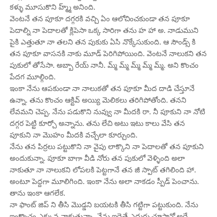
కళ్ళు మూసుకొని హ్మ్మ్ అనింది.
వెంటనే తన పూకూ దగ్గరకి వచ్చి ఏం ఆలోచించకుండా తన పూకూ
పెదాల్ని నా పెదాలతో క్లిపెసా ఒక్క సారిగా తను హ హా అ. నాడుముని
పైకి ఎత్తుతూ నా తలని తన పుకుకు ఏసి నొక్కేసుకుంది. ఆ సౌండ్స్ కి
తన పూకూ వాసనకి నాకు మూడ్ పెరిగిపోయింది. వెంటనే నాలుకని తన
పుకులో తోసేసా. అబ్బా రేయ్ నానీ. మ్మ్ మ్మ్ మ్మ్ మ్మ్ మ్మ్. అని కొంచం
పేదగ మూల్గింది.
ఇంకా నేను ఆపకుండా నా నాలుకతో తన పూకూ మీద దాడి చేస్తూనే
ఉన్నా. తను కొంచం ఆక్టివ్ అయ్యి మెలికలు తరిగిపోతోంది. తనని
లేవమని చెప్ప. నేను పడుకొని నువ్వు నా మీదకి రా. నీ పూకుని నా నోటి
దగ్గర పెట్టి కూర్చో అన్నాను. తను లేచి అటు ఇటు కాలు వేసి తన
పూకుని నా మొహం మీదకి వచ్చేలా కూర్చుంది.
నేను తన పిర్రలు పట్టుకొని నా వైపు లాక్కొని నా పెదాలతో తన పూకుని
అందుకున్నా. పూకూ బాగా వీడి నోరు తన పుకులో వెళ్ళింది అలా
నాకుతూ నా నాలుకని లోపలకి పెట్టగానే తన జీ స్పాట్ తగిలింది హా.
అంటూ పెద్దగా మూలిగింది. ఇంకా నేను అలా నాకడం స్పీడ్ పెంచాను.
తాను ఇంకా ఆగలేక.
నా ఫాంట్ జిప్ ని తీసి మొడ్డని బయటకి తీసి గట్టిగా పట్టుకుంది. నేను
ఇంకొంచం ఎక్కువ నాకుతున్నా. నేను ఇదైతే ఎదురు చూసానో అదే