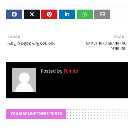
OLDER
NEWER
నువ్వు నీ చెల్లెలివి అన్నీ నలిపేసావు
NA KUTHURU GNANA THO
DENGUDU
Posted by
Fun Jio
YOU MAY LIKE THESE POSTS