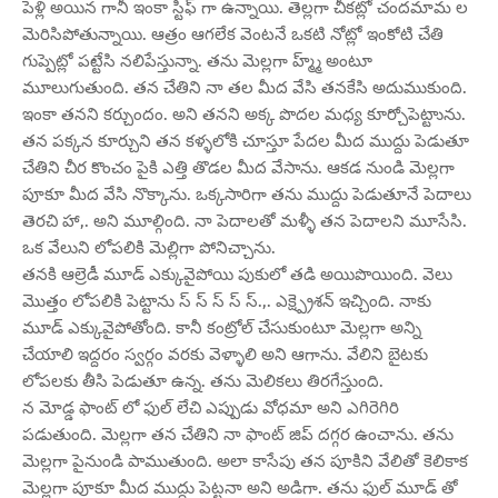
పెళ్లి అయిన గానీ ఇంకా స్టిఫ్ గా ఉన్నాయి. తెల్లగా చీకట్లో చందమామ ల
మెరిసిపోతున్నాయి. ఆత్రం ఆగలేక వెంటనే ఒకటి నోట్లో ఇంకోటి చేతి
గుప్పెట్లో పట్టేసి నలిపేస్తున్నా. తను మెల్లగా హ్మ్మ్ అంటూ
మూలుగుతుంది. తన చేతిని నా తల మీద వేసి తనకేసి అదుముకుంది.
ఇంకా తనని కర్చుందం. అని తనని అక్క పొదల మధ్య కూర్చోపెట్టాును.
తన పక్కన కూర్చుని తన కళ్ళలోకి చూస్తూ పేదల మీద ముద్దు పెడుతూ
చేతిని చీర కొంచం పైకి ఎత్తి తొడల మీద వేసాను. ఆకడ నుండి మెల్లగా
పూకూ మీద వేసి నొక్కాను. ఒక్కసారిగా తను ముద్దు పెడుతూనే పెదాలు
తెరచి హా,. అని మూల్గింది. నా పెదాలతో మళ్ళీ తన పెదాలని మూసేసి.
ఒక వేలుని లోపలికి మెల్లిగా పోనిచ్చాను.
తనకి ఆల్రెడీ మూడ్ ఎక్కువైపోయి పుకులో తడి అయిపొయింది. వెలు
మొత్తం లోపలికి పెట్టాను స్ స్ స్ స్ స్.,. ఎక్ష్ప్రెశన్ ఇచ్చింది. నాకు
మూడ్ ఎక్కువైపోతోంది. కానీ కంట్రోల్ చేసుకుంటూ మెల్లగా అన్ని
చేయాలి ఇద్దరం స్వర్గం వరకు వెళ్ళాలి అని ఆగాను. వేలిని బైటకు
లోపలకు తీసి పెడుతూ ఉన్న. తను మెలికలు తిరగేస్తుంది.
న మోడ్డ ఫాంట్ లో ఫుల్ లేచి ఎప్పుడు వోధమా అని ఎగిరెగిరి
పడుతుంది. మెల్లగా తన చేతిని నా ఫాంట్ జిప్ దగ్గర ఉంచాను. తను
మెల్లగా పైనుండి పాముతుంది. అలా కాసేపు తన పూకిని వేలితో కెలికాక
మెల్లగా పూకూ మీద ముద్దు పెట్టనా అని అడిగా. తను ఫుల్ మూడ్ తో