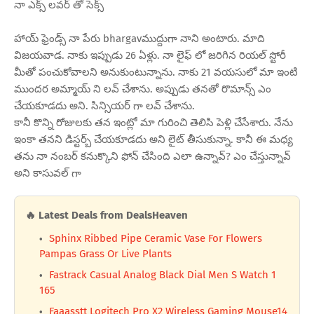
నా ఎక్స్ లవర్ తో సెక్స్
హాయ్ ఫ్రెండ్స్ నా పేరు bhargavముద్దుగా నాని అంటారు. మాది
విజయవాడ. నాకు ఇప్పుడు 26 ఏళ్లు. నా లైఫ్ లో జరిగిన రియల్ స్టోరీ
మీతో పంచుకోవాలని అనుకుంటున్నాను. నాకు 21 వయసులో మా ఇంటి
ముందర అమ్మాయ్ ని లవ్ చేశాను. అప్పుడు తనతో రొమాన్స్ ఎం
చేయకూడదు అని. సిన్సియర్ గా లవ్ చేశాను.
కానీ కొన్ని రోజులకు తన ఇంట్లో మా గురించి తెలిసి పెళ్లి చేసేశారు. నేను
ఇంకా తనని డిస్టర్బ్ చేయకూడదు అని లైట్ తీసుకున్నా. కానీ ఈ మధ్య
తను నా నంబర్ కనుక్కొని ఫోన్ చేసింది ఎలా ఉన్నావ్? ఎం చేస్తున్నావ్
అని కాసువల్ గా
🔥 Latest Deals from DealsHeaven
Sphinx Ribbed Pipe Ceramic Vase For Flowers
Pampas Grass Or Live Plants
Fastrack Casual Analog Black Dial Men S Watch 1
165
Faaasstt Logitech Pro X2 Wireless Gaming Mouse14