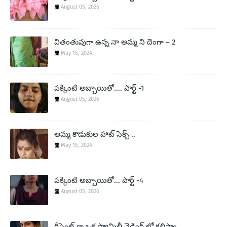
August 05, 2026
వితంతువుగా ఉన్న నా అమ్మ ని దెంగా – 2
May 15, 2024
పక్కింటి అబ్బాయితో.... పార్ట్ -1
August 05, 2026
అమ్మ కొడుకుల హాట్ సెక్స్ ..
May 15, 2024
పక్కింటి అబ్బాయితో... పార్ట్ -4
August 05, 2026
రీసెంట్ గా ఒక ఫ్యామిలీ వెడ్డింగ్ లో కలిసాం.