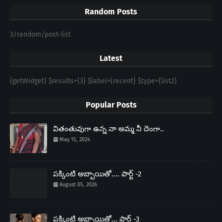
Random Posts
3/random/post-list
Latest
{getWidget} $results={3} $label={recent} $type={list2}
Popular Posts
వితంతువుగా ఉన్న నా అమ్మ నీ దెంగా..
May 15, 2024
పక్కింటి అబ్బాయితో.... పార్ట్ -2
August 05, 2026
పక్కింటి అబ్బాయితో... పార్ట్ -3