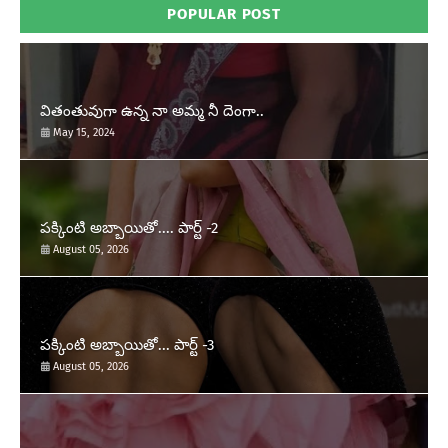
POPULAR POST
వితంతువుగా ఉన్న నా అమ్మ నీ దెంగా..
May 15, 2024
పక్కింటి అబ్బాయితో.... పార్ట్ -2
August 05, 2026
పక్కింటి అబ్బాయితో... పార్ట్ -3
August 05, 2026