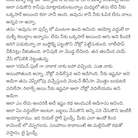
అలా పడుకొని కాసేపు మాట్లాడుకుంటున్నాం మధ్యలో తను లేచి నీకు
ఒక్కసారే అయింది కదా నానీ అంది. అవును కానీ నీకు ఓపిక లేదు చాలు
అన్నవ గా అన్నా.
తను ‘ అవును రా పుస్సీ లో మంటగా ఉంది అనింది. అయ్యో వద్దులే రా
మళ్ళీ కలుద్దాం అన్నాను. లేదు నీకు ఒక్కసారే అయింది ఆగు అని కిందకి
జరిగి పడుకున్నా నా బుద్దొడ్ని పట్టుకొని నోట్లో పెట్టేసుకుంది. లాలీపాప్
చీకినట్లు చీకుతుంది. కాసేపుకి నా మొడ్డ లేచిoది. తన తలమీద చయ్
వేసి లోపలికి నెట్టుతున్న.
అలా 10మిన్ ఫుల్ గా నాకాక నాకు ఐపో వచ్చింది. సుజి నాకు
అయిపోతుంది అన్నా. నోట్లో వడిలేస్తవ అని అడిగింది. నీకు ఇష్టమా అని
అడిగా తను చెప్పేలోపు వచ్చేస్తుంది వెంటనే తీసేసా. మొత్తం బయటకి
వదిలేసా. రిలాక్స్ అయి నీకు ఇష్టమా అలా నోట్లో వదిలేయడం అని
అడిగా.
అలా ఎం లేదు అందరికీ అదే ఇష్టం కథ అందుఎక్ అడిగాను అనింది.
అలా ఏం వద్దులేరా అంటూ. బట్టలు వేసుకొని అన్ని సరి చేసుకొని ఇంటికీ
అయాల్డరాము. ఇది రియల్ స్టోరీ ఫ్రెండ్స్. మీకు ఎలా ఉందో కింద
కామెంట్ లో చెప్పగలరు. సలహాలు కావాలంటే ఈ మల్లినింకో కథతో
వస్తాను. బై ఫ్రెండ్స్.