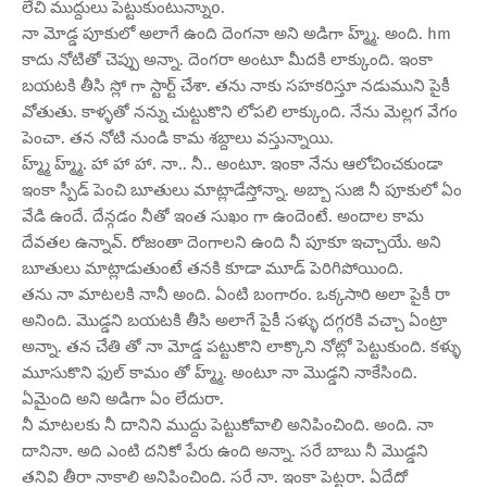
లేచి ముద్దులు పెట్టుకుంటున్నాుo.
నా మోడ్డ పూకులో అలాగే ఉంది దెంగనా అని అడిగా హ్మ్మ్. అంది. hm
కాదు నోటితో చెప్పు అన్నా. దెంగరా అంటూ మీదకి లాక్కుంది. ఇంకా
బయటకి తీసి స్లో గా స్టార్ట్ చేశా. తను నాకు సహకరిస్తూ నడుముని పైకీ
వోతుతు. కాళ్ళతో నన్ను చుట్టుకొని లోపలి లాక్కుంది. నేను మెల్లగ వేగం
పెంచా. తన నోటి నుండి కామ శబ్దాలు వస్తున్నాయి.
హ్మ్మ్ హ్మ్మ్. హా హా హా. నా.. నీ.. అంటూ. ఇంకా నేను ఆలోచించకుండా
ఇంకా స్పీడ్ పెంచి బూతులు మాట్లాడేస్తోన్నా. అబ్బా సుజి నీ పూకులో ఏం
వేడి ఉందే. దేన్గడం నీతో ఇంత సుఖం గా ఉందెంటే. అందాల కామ
దేవతల ఉన్నావ్. రోజంతా దెంగాలని ఉంది నీ పూకూ ఇచ్చాయే. అని
బూతులు మాట్లాడుతుంటే తనకి కూడా మూడ్ పెరిగిపోయింది.
తను నా మాటలకి నానీ అంది. ఏంటి బంగారం. ఒక్కసారి అలా పైకీ రా
అనింది. మొడ్డని బయటకి తీసి అలాగే పైకీ సళ్ళు దగ్గరకి వచ్చా ఏంట్రా
అన్నా. తన చేతి తో నా మోడ్డ పట్టుకొని లాక్కొని నోట్లో పెట్టుకుంది. కళ్ళు
మూసుకొని ఫుల్ కామం తో హ్మ్మ్. అంటూ నా మొడ్డని నాకేసింది.
ఏమైంది అని అడిగా ఏం లేదురా.
నీ మాటలకు నీ దానిని ముద్దు పెట్టుకోవాలి అనిపించింది. అంది. నా
దానినా. అది ఎంటి దనికో పేరు ఉంది అన్నా. సరే బాబు నీ మొడ్డని
తనివి తీరా నాకాలి అనిపించింది. సరే నా. ఇంకా పెట్టరా. ఏదేదో