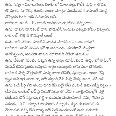
ఉమ సన్నగా మూలుగింది, పూకు లో దూల తట్టుకోలేక మెల్లిగా తొడల
తొ పూకు ను నొక్కుతుంది, అంతా చూస్తూ ఎంచేయలేక రాహుల్ మొడ్డ
నొప్పెడుతుంది. ఇదే సమయం అని..
రాహుల్: ఆంటీ… మీ పాంటీ దాచినందుకు కోపం వచ్చిందా?
ఉమ: దాచిన దానికంటే దాని పాడుచేసినందుకు ఎక్కువ కోపం వచ్చింది.
రాహుల్: కొత్త ది కొనిస్తాలే ఆంటీ
ఉమ: అది సరేరా.. పాంటీని వాసన చూడటం ఎం అలవాటు?
రాహుల్: ‘దాని’ వాసన భలేగా ఉంటుంది, చూడగానే మత్తుగా
అనిపిస్తుంది, అయినా వాసన చూసానని నీకెలా తెలుసు?
ఉమ వేలుతొ మంచం పక్కన ఉన్న అద్దం చూపించింది, అద్దం లో వాషింగ్
మిషన్ కనిపిస్తుంది, అప్పుడు అర్థం అయ్యింది తను ఎలా దొరికింది.
రాహుల్ వేళ్ళ వొత్తుడుతొ సళ్ళు బాగా తీపెక్కి వున్నాయి.. ఇంకా చేస్తే
కష్టం అని ఇక చాలు రా, డోర్ దగ్గరికి వేసి నీవు వెళ్ళు అంది, సరే అని
ఉమ కుడి పిర్ర చీర అంచు దగ్గర కిస్ పెట్టి లేచి వెంటనే ఉమ చెప్పి నట్టుగా
చేసాడు. అంకుల్ బెడ్ పై పడుకోవడం తొ నేరుగా బాత్రూముల్లోకి వెళ్లి
దభేలున డోర్ పెట్టాడు, గట్టిగా ఊపడం మెదలవగానే చిమ్మి గోడల పై
పడింది, 10 ని. తర్వాత బయటకు వచ్చాడు, శబ్దం కు అంకుల్ కు
మేలుకువ వచ్చి లేచి వాళ్ళ డోర్ పెట్టి ఉండటంతో ఉమ పడుకొని