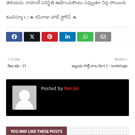
తెలియదు. రాహుల్ పరిస్థితి ఊహించుకొంటు నవ్వుతూ నిద్ర పోయింది.
కంటెన్యూ 👉🔥 కసిరాజు హాట్ స్టోరీస్ 🔥
OLDER
NEWER
రేణు కథ – 21
అల్లుడు-గొల్లీ లాట Part 2 – sextelugu
Posted by
Fun Jio
YOU MAY LIKE THESE POSTS