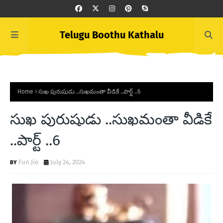
Telugu Boothu Kathalu
Home
సుఖ పురుషుడు ..సుఖమంతా వీడికే ..పార్ట్ ..6
సుఖ పురుషుడు ..సుఖమంతా వీడికే
..పార్ట్ ..6
Fun Jio
July 24, 2024