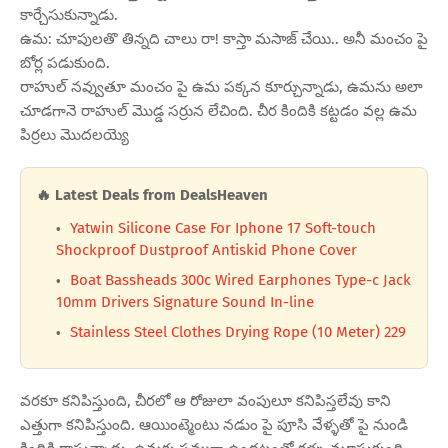
కార్చేసుకున్నాడు.
ఉమ: చూపులతొ తిన్నది చాలు రా! కాస్తా మసాజ్ చేయి.. అనీ మంచం పై
బోర్ల పడుకుంది.
రాహుల్ నవ్వుతూ మంచం పై ఉమ పక్కన కూర్చున్నాడు, ఉమను అలా
చూడగానె రాహుల్ మొడ్డ సర్రున లేచింది. చీర కిందికి కట్టడం వల్ల ఉమ
పిర్రలు మొదలయ్యె
🔥 Latest Deals from DealsHeaven
Yatwin Silicone Case For Iphone 17 Soft-touch
Shockproof Dustproof Antiskid Phone Cover
Boat Bassheads 300c Wired Earphones Type-c Jack
10mm Drivers Signature Sound In-line
Stainless Steel Clothes Drying Rope (10 Meter) 229
వరకూ కనిపిస్తుంది, చీరలో ఆ రోజులా వంపులూ కనిపిస్తలేవు కాని
ఎత్తుగా కనిపిస్తుంది. ఆయింట్మెంటు నడుం పై పూసి వేళ్ళతో పై నుండి