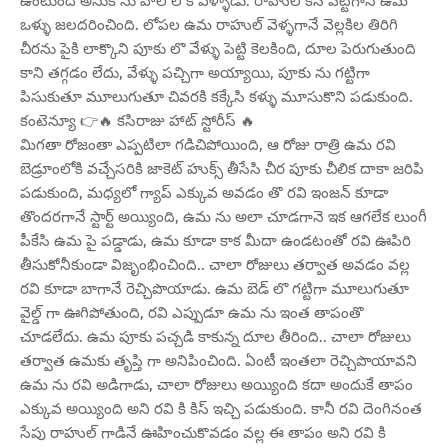
ఉంటుంది అనుకొను హాల్ లొకి వెళ్ళాడు. రాహుల్ కిస్ పెట్టగానే ఉమ
ఒళ్ళు జలదరించింది. లోపల ఉమ రాహుల్ వెళ్ళగానే వెల్లకిల తిరిగి
చీరను పైకి లాక్కొని పూకు లొ వేళ్ళు పెట్టి కెలకింది, దూల పెరుగుతుంది
కాని తగ్గడం లేదు, వేళ్ళు పచ్చిగా అయ్యాయి, పూకు ను గట్టిగా
పిసుకుతూ మూలుగుతూ చివరకి కక్కేసి కళ్ళు మూసుకొని పడుకుంది.
కంటెన్యూ 👉🔥 కసిరాజు హాట్ స్టోరీస్ 🔥
మిగతా రోజంతా ఎప్పటిలా గడిచిపోయింది, ఆ రోజు రాత్రి ఉమ రవి
బెడ్రూంలోకి వచ్చేసరికి జాకెట్ హుక్స్ తీసేసి చీర పూకు చీలిక దాకా జరిపి
పడుకుంది, మధ్యలో గ్యాప్ ఎక్కువ అవడం తొ రవి ఇంజన్ కూడా
తొందరగానే స్టార్ట్ అయ్యింది, ఉమ ను అలా చూడగానె ఇక ఆగలేక లుంగీ
పీకేసి ఉమ పై పడ్డాడు, ఉమ కూడా కాక మీదా ఉండటంతో రవి ఊపిరి
తీసుకోనీకుండా విజృంభించింది.. చాలా రోజులు తర్వాత అవడం వల్ల
రవి కూడా బాగానే రెచ్చిపొయాడు. ఉమ బెడ్ లొ గట్టిగా మూలుగుతూ
వైల్డ్ గా ఊగిపోతుంది, రవి ఎప్పుడూ ఉమ ను ఇంత తాపంతొ
చూడలేదు. ఉమ పూకు పచ్చడి కాకున్న దూల తీరింది.. చాలా రోజులు
తర్వాత ఉమకు తృప్తి గా అనిపించింది. ఏంటీ ఇంతలా రెచ్చిపొయావని
ఉమ ను రవి అడిగాడు, చాలా రోజులు అయ్యింది కదా అందుకే తాపం
ఎక్కువ అయ్యింది అని రవి కి కిస్ ఇచ్చి పడుకుంది. కానీ రవి దెంగినంత
సేపు రాహుల్ గాడినే ఊహించుకొవడం వల్ల ఈ తాపం అని రవి కి