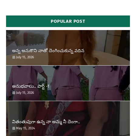
POPULAR POST
అన్న అనుకొని నాతో దెంగించుకున్న వదిన
July 15, 2026
అనుభవాలు.. పార్ట్ -1
July 15, 2026
వితంతువుగా ఉన్న నా అమ్మ నీ దెంగా..
May 15, 2024