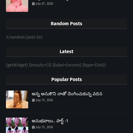
July 07, 2026
Random Posts
3/random/post-list
Latest
{getWidget} $results={3} $label={recent} $type={list2}
Popular Posts
అన్న అనుకొని నాతో దెంగించుకున్న వదిన
July 15, 2026
అనుభవాలు.. పార్ట్ -1
July 15, 2026