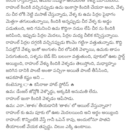
కిందికి రాస్తున్నాడు, ఉమకు సమ్మగా ఉండటంతో కళ్ళు మూసుకుంది.
రాహుల్ కిందికి వచ్చినప్పుడు ఉమ ఇంకాస్తా కిందికి చేయరా అంది, వేళ్ళ
ను చీర లోకి నెట్టి మసాజ్ చేస్తున్నాడు, వేళ్ళ కు ఉమ పిర్రల పైభాగం
మెత్తగా తగులుతున్నాయి, కిందికి అన్నప్పుడు చీర వేళ్ళ కు అడ్డం
పడుతుంది, అది గమనించి ఉమ కొద్దిగా నడుం లేపి చీర ను కిందికి
జరిపింది, ఇప్పుడు పిర్రల మెదలు, పిర్రల మధ్య చీలిక కన్పిస్తున్నాయి.
రాహుల్ పిర్రల దగ్గరకి వచ్చినప్పుడు కొంచెం గట్టిగా వత్తుతున్నాడు. కొద్ది
సేపట్లోనే వేళ్ళు ఇంకో అంగుళం చీర లోపలికి వెళ్ళాయి, ఉమకు తాపం
పెరుగుతుంది, సళ్ళను బెడ్ కేసి బలంగా వత్తుతుంది, పూకులో ఊట స్టార్ట్
అయ్యింది, రాహుల్ వేళ్ళు కిందికి వెళ్ళడం తెలుస్తోంది, మధ్యాహ్నం
జరిగిన దానికి పాంటీ అంతా పచ్చిగా అయితే పాంటీ తీసేసింది,
ఆపకపొతే కష్టం అని …
కంటెన్యూ 👉🔥 కసిరాజు హాట్ స్టోరీస్ 🔥
ఉమ: డేంజర్ జోన్లోకి వెళ్ళొద్దు, అక్కడికి అనుమతి లేదు.
రాహుల్ ఇంకా కిందికి వెళ్ళడం ఆపేసాడు.
ఉమ: ఎరా..’తాళం’ తీయడానికి ‘తాళం’ లో ఆయిల్ వేస్తున్నావా?
రాహుల్ కు ఉమ పూకు లో ఊట మెదలయింది అని అర్థం అయ్యింది
రాహుల్: కొన్నింటికి వేస్తే గానీ ఒపెన్ కావు, అందులోనూ పాతవి
తీయాలంటే వేయక తప్పద్దు. చిలుం ఎక్కి ఉంటాయి.