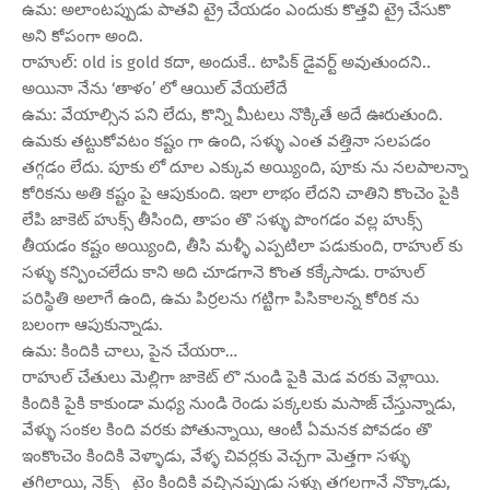
ఉమ: అలాంటప్పుడు పాతవి ట్రై చేయడం ఎందుకు కొత్తవి ట్రై చేసుకొ
అని కోపంగా అంది.
రాహుల్: old is gold కదా, అందుకే.. టాపిక్ డైవర్ట్ అవుతుందని..
అయినా నేను ‘తాళం’ లో ఆయిల్ వేయలేదే
ఉమ: వేయాల్సిన పని లేదు, కొన్ని మీటలు నొక్కితే అదే ఊరుతుంది.
ఉమకు తట్టుకోవటం కష్టం గా ఉంది, సళ్ళు ఎంత వత్తినా సలపడం
తగ్గడం లేదు. పూకు లో దూల ఎక్కువ అయ్యింది, పూకు ను నలపాలన్నా
కోరికను అతి కష్టం పై ఆపుకుంది. ఇలా లాభం లేదని చాతిని కొంచెం పైకి
లేపి జాకెట్ హుక్స్ తీసింది, తాపం తొ సళ్ళు పొంగడం వల్ల హుక్స్
తీయడం కష్టం అయ్యింది, తీసి మళ్ళీ ఎప్పటిలా పడుకుంది, రాహుల్ కు
సళ్ళు కన్పించలేదు కాని అది చూడగానె కొంత కక్కేసాడు. రాహుల్
పరిస్థితి అలాగే ఉంది, ఉమ పిర్రలను గట్టిగా పిసికాలన్న కోరిక ను
బలంగా ఆపుకున్నాడు.
ఉమ: కిందికి చాలు, పైన చేయరా…
రాహుల్ చేతులు మెల్లిగా జాకెట్ లొ నుండి పైకి మెడ వరకు వెళ్లాయి.
కిందికి పైకి కాకుండా మధ్య నుండి రెండు పక్కలకు మసాజ్ చేస్తున్నాడు,
వేళ్ళు సంకల కింది వరకు పోతున్నాయి, ఆంటీ ఏమనక పోవడం తొ
ఇంకొంచెం కిందికి వెళ్ళాడు, వేళ్ళ చివర్లకు వెచ్చగా మెత్తగా సళ్ళు
తగిలాయి, నెక్స్ట్ టైం కిందికి వచ్చినప్పుడు సళ్ళు తగలగానే నొక్కాడు,