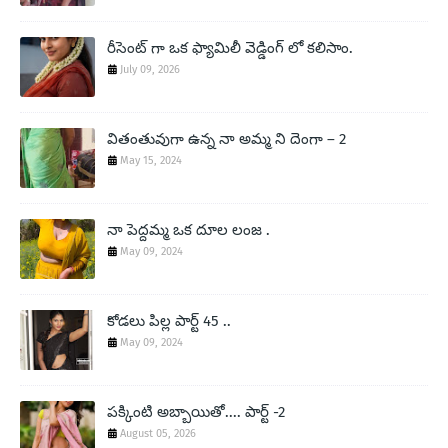
రీసెంట్ గా ఒక ఫ్యామిలీ వెడ్డింగ్ లో కలిసాం.
July 09, 2026
వితంతువుగా ఉన్న నా అమ్మ ని దెంగా – 2
May 15, 2024
నా పెద్దమ్మ ఒక దూల లంజ .
May 09, 2024
కోడలు పిల్ల పార్ట్ 45 ..
May 09, 2024
పక్కింటి అబ్బాయితో.... పార్ట్ -2
August 05, 2026