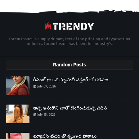
Lorem Ipsum is simply dummy text of the printing and typesetting
industry. Lorem Ipsum has been the industry's.
Random Posts
రీసెంట్ గా ఒక ఫ్యామిలీ వెడ్డింగ్ లో కలిసాం.
July 09, 2026
అన్న అనుకొని నాతో దెంగించుకున్న వదిన
July 15, 2026
ట్యూషన్ టీచర్ తో శృంగార పాఠాలు