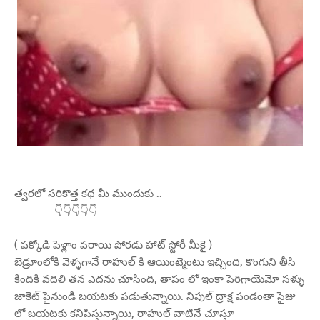
త్వరలో సరికొత్త కథ మీ ముందుకు ..
👇👇👇👇👇
( పక్కోడి పెళ్లాం పరాయి పోరడు హాట్ స్టోరీ మీకై )
బెడ్రూంలోకి వెళ్ళగానే రాహుల్ కి ఆయింట్మెంటు ఇచ్చింది, కొంగుని తీసి
కిందికి వదిలి తన ఎదను చూసింది, తాపం లో ఇంకా పెరిగాయెమో సళ్ళు
జాకెట్ పైనుండి బయటకు పడుతున్నాయి. నిపుల్ ద్రాక్ష పండంతా సైజు
లో బయటకు కనిపిస్తున్నాయి, రాహుల్ వాటినే చూస్తూ