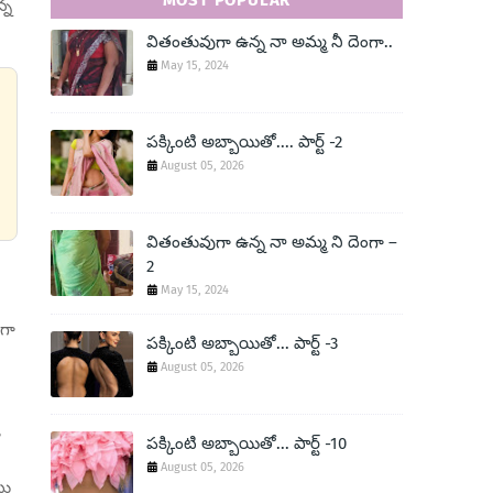
MOST POPULAR
్న
వితంతువుగా ఉన్న నా అమ్మ నీ దెంగా..
May 15, 2024
పక్కింటి అబ్బాయితో.... పార్ట్ -2
August 05, 2026
వితంతువుగా ఉన్న నా అమ్మ ని దెంగా –
2
May 15, 2024
ంగా
పక్కింటి అబ్బాయితో... పార్ట్ -3
August 05, 2026
ా
పక్కింటి అబ్బాయితో... పార్ట్ -10
August 05, 2026
లు