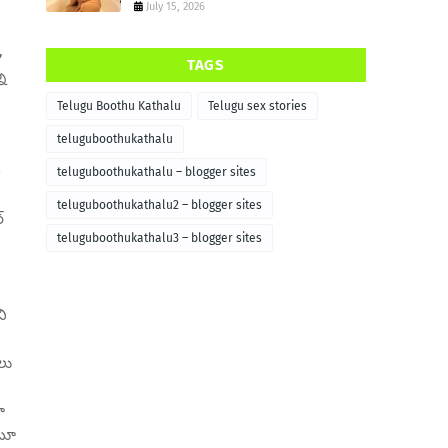
July 15, 2026
,
TAGS
ు
Telugu Boothu Kathalu
Telugu sex stories
teluguboothukathalu
త
teluguboothukathalu – blogger sites
teluguboothukathalu2 – blogger sites
్
teluguboothukathalu3 – blogger sites
ని
లు
ూ
ంటూ