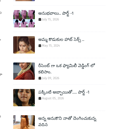
ం
అనుభవాలు.. పార్ట్ -1
July 15, 2026
అమ్మ కొడుకుల హాట్ సెక్స్ ..
ూ
May 15, 2024
రీసెంట్ గా ఒక ఫ్యామిలీ వెడ్డింగ్ లో
కలిసాం.
లా
July 09, 2026
పక్కింటి అబ్బాయితో.... పార్ట్ -1
August 05, 2026
ు
అన్న అనుకొని నాతో దెంగించుకున్న
వదిన