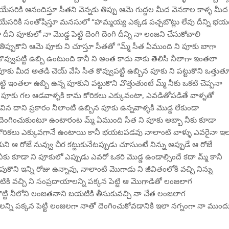
సరికి ఆనందిస్తూ సీతని వెన్నకు తిప్పు ఆమె గుద్దల మీద వెనకాల కాళ్ళ మీద
ోయేసరికి సంతోషిస్తూ మనసులో “హమ్మయ్య ఎక్కడ పచ్చబొట్లు లేవు దీన్ని భయ
ీని పూకులో నా మొడ్డ పెట్టి దెంగి దెంగి దీన్ని నా లంజని చేసుకోవాలి
ిప్పుకొని ఆమె పూకు ని చూస్తూ సీతతో “మ్మ్ సీత ఏముంది ని పూకు బాగా
ే కొవ్వుపట్టి ఉబ్బి ఉంటుంది కానీ ని అంత కాదు నాకు తెలిసి నీలాగా ఇంతలా
కు మీద అతడి చెయ్ వేసి సీత కొవ్వుపట్టి ఉబ్బిన పూకు ని పట్టుకొని ఒత్తుత
టి ఇంతలా ఉబ్బి ఉన్న పూకుని పట్టుకొని వొత్తుతుంటే మ్మ్ నీకు ఒకటి చెప్పనా
న్న పూకు గల ఆడవాళ్ళకి కామ కోరికలు ఎక్కువంటా, ఎవడితోపడితే వాళ్ళతో
ిన దాని ప్రకారం నీలాంటి ఉబ్బిన పూకు ఉన్నవాళ్ళకి మొడ్డ లేకుండా
ి దెంగించుకుంటూ ఉంటారంట మ్మ్ ఏముంది సీత ని పూకు అబ్బా నీకు కూడా
మకోరికలు ఎక్కువగానే ఉంటాయి కానీ భయటపడవు నాలాంటి వాళ్ళు ఎవరైనా ఇ
కుని ఆ రోజే నువ్వు చీర కట్టుకునేటప్పుడు చూసుంటే నిన్ను అప్పుడే ఆ రోజే
త నీకు కూడా ని పూకులో ఎప్పుడు ఎవరో ఒకరి మొడ్డ ఉండాల్సిందే కదా మ్మ్ కానీ
ొని ఇన్ని రోజు ఉన్నావు, నాలాంటి మొగాడు ని జీవితంలోకి వచ్చి నిన్ను
ికి వచ్చి ని సంప్రదాయాలన్ని పక్కన పెట్టి ఆ మొగాడితో లంజలాగ
చగొట్టి నీలోని లంజతనాని బయటికి తీసుకువచ్చి నా చేత లంజలాగ
న్ని పక్కన పెట్టి లంజలగా నాతో దెంగించుకోవడానికి ఇలా నగ్నంగా నా ముంద