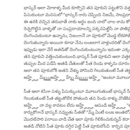
భాస్కర్ ఆలా మోకాళ్ళ మీద కూర్చొని తన పూకుని పట్టుకొని వ
పిసుకుంటూ మనసులో “భాస్కర్ గారు చెప్పింది నిజమే, సాంప్రద
ఈ ఉరికి వచ్చిన తరువాతే నాకు అర్ధం ఐంది నాలో చాల కామ కోరిక
రెచ్చగొట్టిన వాళ్ళతో నా సంప్రదాయాలన్ని పక్కనపెట్టేసి నా పాత
దెంగించుకుంటూ ఉన్నాను, నిజంగానే నా పూకులో మొడ్డ లేకపో
దెంగుతున్నారు అయినా కూడా నేను లంజలాగ వాళ్లందరితో దెంగించ
ఇప్పుడు ఇలా వేరే అతడితో దెంగించుకుంటున్నాను ఇదంతా ఎక్క
తన పూకుని వత్తించుకుంటుంది.భాస్కర్ సీత పూకుని ఆలా వత్తటం
తుప్పల మీద పడేసి అతడి చేతులతో సీత రెండు కాళ్ళను దూరం జ
ఆలా తన పూకులోకి అతని వేళ్ళు పోనించి గెలుకుతుంటే సీత తట్ట
అహ్హ్హ్హ్ మ్మ్మ్మ్మ్అహ్హ్హ్హ్ హ్మ్మ్ మ్మ్మ్మ్మ్మ్ అహ్హ్హ్ “అంటూ
సీత ఆలా కసిగా సళ్ళు పిసుక్కుంటూ మూలుగుతుంటే భాస్కర్ స
గెలుకుతుంటే సీత తట్టుకోలేక పోతుంది తన రెండు కాళ్ళు వొణికిపో
అహ్హ్హ్హ్ నా వల్ల కావటం లేదు అహ్హ్హ్హ్హ్ ఆపండి అహ్హ్హ్
కార్చుకోగానే భాస్కర్ నవ్వుతు సీతతో “మ్మ్ ఏంటే లంజ అంతలోనే
మొదటిసారి పరాయి వాడి చేత ఇలా పూకు గెలికించుకున్నవ్ కదా 
అతడి నోటిని సీత పూకు దగ్గిర పెట్టి సీత పూకులోంచి కార్చిన