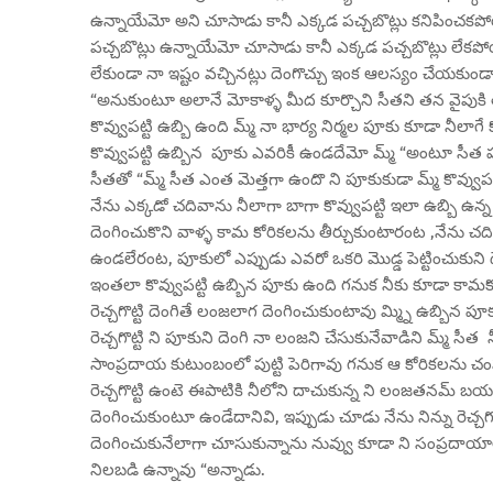
ఉన్నాయేమో అని చూసాడు కానీ ఎక్కడ పచ్చబొట్లు కనిపించకపోయే
పచ్చబొట్లు ఉన్నాయేమో చూసాడు కానీ ఎక్కడ పచ్చబొట్లు లేకప
లేకుండా నా ఇష్టం వచ్చినట్లు దెంగొచ్చు ఇంక ఆలస్యం చేయకుండా ద
“అనుకుంటూ అలానే మోకాళ్ళ మీద కూర్చొని సీతని తన వైపుకి త
కొవ్వుపట్టి ఉబ్బి ఉంది మ్మ్ నా భార్య నిర్మల పూకు కూడా నీలాగ
కొవ్వుపట్టి ఉబ్బిన పూకు ఎవరికీ ఉండదేమో మ్మ్ “అంటూ సీత పూ
సీతతో “మ్మ్ సీత ఎంత మెత్తగా ఉందొ ని పూకుకుడా మ్మ్ కొవ్వుపట్
నేను ఎక్కడో చదివాను నీలాగా బాగా కొవ్వుపట్టి ఇలా ఉబ్బి ఉ
దెంగించుకొని వాళ్ళ కామ కోరికలను తీర్చుకుంటారంట ,నేను చదివ
ఉండలేరంట, పూకులో ఎప్పుడు ఎవరో ఒకరి మొడ్డ పెట్టించుకున
ఇంతలా కొవ్వుపట్టి ఉబ్బిన పూకు ఉంది గనుక నీకు కూడా కా
రెచ్చగొట్టి దెంగితే లంజలాగ దెంగించుకుంటావు మ్మ్ని ఉబ్బిన పూ
రెచ్చగొట్టి ని పూకుని దెంగి నా లంజని చేసుకునేవాడిని మ్మ్ సీ
సాంప్రదాయ కుటుంబంలో పుట్టి పెరిగావు గనుక ఆ కోరికలను చంపుక
రెచ్చగొట్టి ఉంటె ఈపాటికి నీలోని దాచుకున్న ని లంజతనమ్ బయట
దెంగించుకుంటూ ఉండేదానివి, ఇప్పుడు చూడు నేను నిన్ను రెచ్
దెంగించుకునేలాగా చూసుకున్నాను నువ్వు కూడా ని సంప్రదాయాల
నిలబడి ఉన్నావు “అన్నాడు.