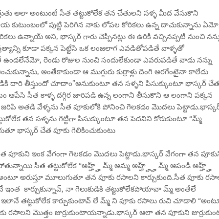
త్తుతు అలా అంటుంటే సీత తట్టుకోలేక తన చేతులని సళ్ళ మీద వేసుకొని
ాయ కుటుంబంలో పుట్టి పెరిగిన నాకు లోపల కోరికలు ఉన్న దాచుకున్నాను ఏమో
లు ఉన్నాయ్ అని, భాస్కర్ గారు చెప్పినట్లు ఈ ఉరికి వచ్చినప్పటి నుంచి నన్న
ివ్రత్యాన్ని కూడా పక్కన పెట్టేసి ఒక లంజలాగ ఎవడితోపడితే వాళ్ళతో
తే ఉండలేనేమో, రెండు రోజుల నుంచి సందులేకుండా ఎవరుపడితే వాడు నన్ను
ుకున్నాను, అంతేకాకుండా ఆ ముగ్గురు కుర్రాళ్లు దెంగి అరగేంటైనా కాలేదు
డికి దారి తీస్తుందో చూదాం”అనుకుంటూ తన సళ్ళని పిసుక్కుంటూ భాస్కర్ చే
 ఆపేసి సీత కాళ్ళ దగ్గిర జారిపడి ఉన్న లంగాని తీసుకొని ఆ లంగాని పక్కన
రిపి అతడి వేళ్ళను సీత పూకులోకి పోనించి గెలకడం మొదలు పెట్టాడు.భాస్కర
ుకోలేక తన సళ్ళను గెట్టిగా పిసుక్కుంటూ తన పెదవిని కోరుకుంటూ “మ్మ్
 మూలుగుతూ భాస్కర్ చేత పూకు గెలికించుకుంటు
ీత పూకుని ఇంక వేగంగా గెలకడం మొదలు పెట్టాడు.భాస్కర్ వేగంగా తన పూకు
తున్నాయి సీత తట్టుకోలేక “అహ్హ్హ్ మ్మ్ అమ్మ అహ్హ్హ్హ్ మ్మ్ ఆపండి అహ్హ్హ్
హ్హ్ “అంటూ అరుస్తూ మూలుగుతూ తన పూకు రసాలని కార్చుకుంది.సీత పూకు రసా
 ఇంత కార్చుకున్నావ్, నా గెలుకుడికి తట్టుకోలేకపోయావా మ్మ్ అంతేలే
ఇలానే తట్టుకోలేక కార్చుకుంటావ్ లే మ్మ్ ని పూకు రసాలు రుచి చూడాలి “అంట
 పూకు రసాలని మొత్తం జుర్రుకుంటాయన్నాడు.భాస్కర్ ఆలా తన పూకుని జుర్రుకు