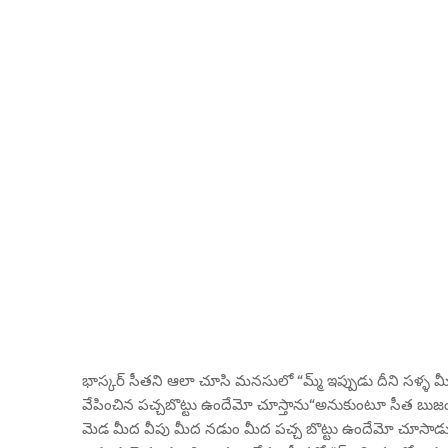
భాస్కర్ సీతని ఆలా చూసి మనసులో “మ్మ్ ఇప్పుడు దీని సళ్ళ మీ
వేపించిన పచ్చబొట్టు ఉందేమో చూస్తాను“అనుకుంటూ సీత బుజం మ
మెడ మీద వీపు మీద నడుం మీద పచ్చ బొట్టు ఉందేమో చూసాడు 