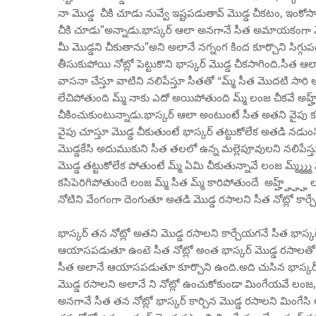
నా మొడ్డ చీకి చూడు నువ్వే ఇష్టపడుతావ్ మొడ్డ చీకటం, ఇంకోస
చీకి చూడు”అన్నాడు.భాస్కర్ ఆలా అనగానే సీత అమాయకంగా మొహం
మీ మొడ్డని చీకుతాను”అని అలానే నగ్నంగ కింద కూర్చొని సిగ్గుపడ
తీసుకుపోయి నోట్లో పెట్టుకొని భాస్కర్ మొడ్డ చీకసాగింది.సీత 
వాసనా చేస్తూ వాటిని నలిపేస్తూ సీతతో “మ్మ్ సీత మొదటి సారి
లేచిపోతుంది మ్మ్ నాకు ఎదో అయిపోతుంది మ్మ్ లంజ చీకవే అహ్హ్
చీకించుకుంటున్నాడు.భాస్కర్ ఆలా అంటుంటే సీత అతని వైపు కసిగ
వైపు చూస్తూ మొడ్డ చీకుతుంటే భాస్కర్ తట్టుకోలేక అతడి నడుంని
మొడ్డకేసి అదుముకుని సీత తలలో ఉన్న మల్లెపూవులని నలిపేస్తూ 
మొడ్డ తట్టుకోలేక పోతుంటే మ్మ్ ఏమి చీకుతున్నావే లంజ మ్మ్మ్మ
కసిపెరిగిపోతుందే లంజ మ్మ్ సీత మ్మ్ కారిపోతుందే అహ్హ్హ్హ్హ్ లం
నోటిని వేంగంగా దెంగుతూ అతడి మొడ్డ రసాలని సీత నోట్లో కార్చ
భాస్కర్ తన నోట్లో అతని మొడ్డ రసాలని కార్చేయగనే సీత భాస్కర్
ఆయాసపడుతూ ఉంటె సీత నోట్లో అంత భాస్కర్ మొడ్డ రసాలతో ని
సీత అలానే ఆయాసపడుతూ కూర్చొని ఉంది.అది చుసిన భాస్కర్ నవ్
మొడ్డ రసాలని అలానే ని నోట్లో ఉంచుకోకుండా మింగేయవే లంజ,
అనగానే సీత తన నోట్లో భాస్కర్ కార్చిన మొడ్డ రసాలని మింగే