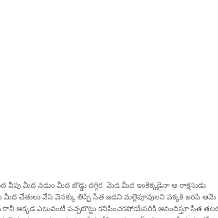
ద వీపు మీద నడుం మీద బొడ్డు దగ్గిర మెడ మీద ఇంకెక్కడైనా ఆ రాక్షసుడు
ీద చేతులు వేసి వెనక్కు తిప్పి సీత జడని మల్లెపూవులని పక్కకి జరిపి ఆమె
కానీ అక్కడ ఎటువంటి పచ్చబొట్టు కనిపించకపోయేసరికి ఆనందిస్తూ సీత తల