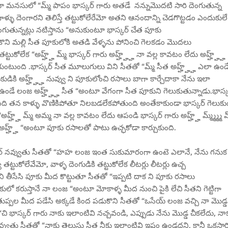
 మనసులో “మ్మ్ పాపం భాస్కర్ గారు అతడే నన్నుమొదటి సారి దెంగుతున్న
ు దెంగారని తెలిస్తే తట్టుకోలేరేమో అతని ఆనందాన్ని చెడగొట్టడం ఎందుకులే
ంగుతున్నట్లు నటిస్తాను “అనుకుంటూ భాస్కర్ చేత పూకు
రుకొని మల్లి సీత పూకులోకి అతడి వేళ్ళను పోనించి గెలకడం మొదలు
టుకోలేక “అహ్హ్హ్ మ్మ్ భాస్కర్ గారు అహ్హ్హ్హ్ నా వల్ల కావటం లేదు అహ్హ్హ్హ్
ంచుకుంటుంది .భాస్కర్ సీత మూలుగులు విని సీతతో “మ్మ్ సీత అహ్హ్హ్హ్ ఎలా ఉండ
కుడికి అహ్హ్హ్హ్ నువ్వు ని పూకులోంచి రసాలు బాగా కార్చేదాకా నేను ఇలా
ి ఉండే లంజ అహ్హ్హ్హ్ సీత “అంటూ వేగంగా సీత పూకుని గెలుకుతున్నాడు.భాస్క
ి తన కాళ్ళు వొణికిపోతూ నిలబడలేకపోతుంది అంతేకాకుండా భాస్కర్ గెలుకుడ
్హ్ మ్మ్ అమ్మ నా వల్ల కావటం లేదు ఆపండి భాస్కర్ గారు అహ్హ్హ్ మ్మ్మ్మ్మ్ మ్
మ్ అహ్హ్హ్ “అంటూ పూకు రసాలతో పాటు ఉచ్ఛకోడా కార్చుకుంది.
్కర్ నవ్వుతు సీతతో “హహ లంజ ఇంత సుకుమారంగా ఉంటె ఎలానే, నేను గనుక
ట్టుకోలేవేమో, వాళ్ళ దెంగుడికి తట్టుకోలేక లీటర్లు లీటర్లు ఉచ్చ
 తీసేసి పూకు మీద కొట్టుతూ సీతతో “ఇప్పటి దాక ని పూకు రసాలు
ూకులో కరుస్తానే నా లంజ “అంటూ మోకాళ్ళ మీద నుంచి పైకి లేచి సీతని గెట్టిగా
్కన తుప్పల మీద పడేసి అక్కడే కింద పడుకొని సీతతో “ఒసేయ్ లంజ వచ్చి నా మొడ్డ
“చి భాస్కర్ గారు నాకు ఇలాంటివి నచ్చవండి, ఎప్పుడు నేను మొడ్డ చీకలేదు, నా
వ్వుతు సీతతో “నాకు తెలుసు సీత నీకు ఇలాంటివి ఇష్టం ఉండదని, కానీ ఒకసార