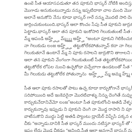
ఉంటె సీత ఆయాసపడుతూ తన పూకుని భాస్కర్ నోటికి అందిస్తూ
మొగాడు అనుకుంటున్నాడు నన్ను ఇప్పటిదాకా చాల మంది మొగాళ్ళ
అలానే అనుకోని నేను కూడా భాస్కర్ గారే నన్ను మొదటి సారి దె
జుర్రించుకుంటుంది.భాస్కర్ ఆలా కొంచం సేపు సీత పూకుని జుర్
పెట్టాడు.భాస్కర్ ఆలా తన పూకుని ఇంకోసారి గెలుకుతుంటే సీత తట్
మ్మ్ ఆపండి అహ్హ్హ్హ్ మ్మ్మ్మ్మ్ అహ్హ్హ్ “అంటూ పూకుని గెలికి
నా గెలుకుడు లంజ అహ్హ్హ్హ్ తట్టుకోలేకపోతున్నావ్ కదా నా గెలు
గెలుకుతూనే ఉంటానే మ్మ్ ని పూకు రసాలని జుర్రుకొని తాగాలన
ఆలా తన పూకుని వేంగంగా గెలుకుతుంటే సీత తట్టుకోలేకపోయింద
తట్టుకోలేక లోపల నుంచి ఉచ్ఛకోడా వచ్చేలాగా ఉండటంతో సీత “అహ్హ
మీ గెలుకుడు తట్టుకోలేక పోతున్నాను అహ్హ్హ్హ్ మ్మ్ అమ్మ హ్మ్
సీత ఆలా పూకు రసాలతో పాటు ఉచ్చ కూడా కార్చుకోగానే భాస
సరిపోయింది అదే ఇంకెవరైనా మొరటివాళ్ళు నిన్ను దెంగితే నువ్వు త
కార్చుకునేదానివేమో లంజ”అంటూ సీత పూకులోంచి అతడి వేళ్ళని
కార్చుకున్నావు ఇప్పుడు ని పూకుని దెంగి నా మొడ్డ రాసాని ని ప
వాటేసుకొని ముద్దు పెట్టి అతడి ప్యాంటు డ్రాయేర్ విప్పేసి పక
చీకు “అన్నాడు.దానికి సీత భాస్కర్ ముందు నటిస్తూ భాస్కర్ తో 
ఇష్టం లేదు మొడ్డ చీకడం “అనింది.సీత ఆలా అనగానే భాస్కర్ న