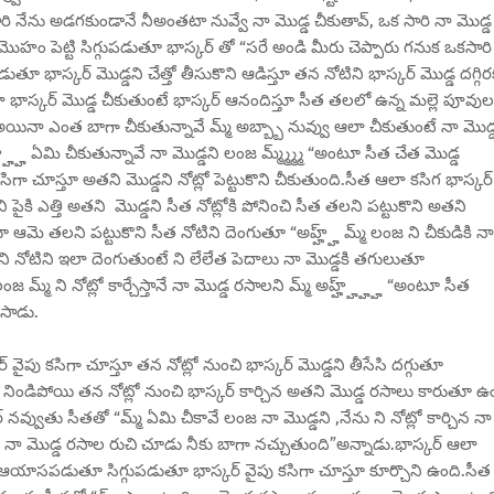
ారి నేను అడగకుండానే నీఅంతటా నువ్వే నా మొడ్డ చీకుతావ్, ఒక సారి నా మొడ్డ
 పెట్టి సిగ్గుపడుతూ భాస్కర్ తో “సరే అండి మీరు చెప్పారు గనుక ఒకసారి
ుతూ భాస్కర్ మొడ్డని చేత్తో తీసుకొని ఆడిస్తూ తన నోటిని భాస్కర్ మొడ్డ దగ్గిర
ఆలా భాస్కర్ మొడ్డ చీకుతుంటే భాస్కర్ ఆనందిస్తూ సీత తలలో ఉన్న మల్లె పూవుల
 అయినా ఎంత బాగా చీకుతున్నావే మ్మ్ అబ్బ్బా నువ్వు ఆలా చీకుతుంటే నా మొడ్
హ్హ్ ఏమి చీకుతున్నావే నా మొడ్డని లంజ మ్మ్మ్మ్మ్ “అంటూ సీత చేత మొడ్డ
ా చూస్తూ అతని మొడ్డని నోట్లో పెట్టుకొని చీకుతుంది.సీత ఆలా కసిగ భాస్కర్
 పైకి ఎత్తి అతని మొడ్డని సీత నోట్లోకి పోనించి సీత తలని పట్టుకొని అతని
ఆమె తలని పట్టుకొని సీత నోటిని దెంగుతూ “అహ్హ్హ్ మ్మ్ లంజ ని చీకుడికి నా
్మ్ ని నోటిని ఇలా దెంగుతుంటే ని లేలేత పెదాలు నా మొడ్డకి తగులుతూ
జ మ్మ్ ని నోట్లో కార్చేస్తానే నా మొడ్డ రసాలని మ్మ్ అహ్హ్హ్హ్హ్ “అంటూ సీత
ేసాడు.
 వైపు కసిగా చూస్తూ తన నోట్లో నుంచి భాస్కర్ మొడ్డని తీసేసి దగ్గుతూ
ండిపోయి తన నోట్లో నుంచి భాస్కర్ కార్చిన అతని మొడ్డ రసాలు కారుతూ ఉ
వుతు సీతతో “మ్మ్ ఏమి చీకావే లంజ నా మొడ్డని ,నేను ని నోట్లో కార్చిన నా
 నా మొడ్డ రసాల రుచి చూడు నీకు బాగా నచ్చుతుంది”అన్నాడు.భాస్కర్ ఆలా
సి ఆయాసపడుతూ సిగ్గుపడుతూ భాస్కర్ వైపు కసిగా చూస్తూ కూర్చొని ఉంది.సీత