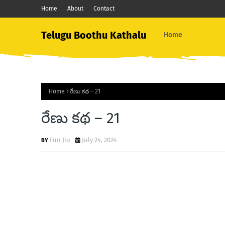
Home
About
Contact
Telugu Boothu Kathalu
Home
Home
రేణు కథ – 21
రేణు కథ – 21
Fun Jio
July 24, 2024