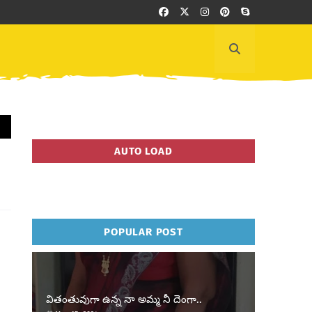
AUTO LOAD
POPULAR POST
వితంతువుగా ఉన్న నా అమ్మ నీ దెంగా..