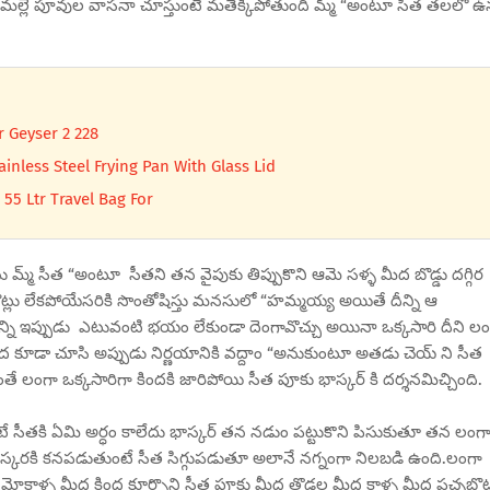
న మల్లె పూవుల వాసనా చూస్తుంటే మతేక్కిపోతుంది మ్మ్ “అంటూ సీత తలలో ఉన
r Geyser 2 228
nless Steel Frying Pan With Glass Lid
5 Ltr Travel Bag For
ాను మ్మ్ సీత “అంటూ సీతని తన వైపుకు తిప్పుకొని ఆమె సళ్ళ మీద బొడ్డు దగ్గిర
ొట్లు లేకపోయేసరికి సొంతోషిస్తు మనసులో “హమ్మయ్య అయితే దీన్ని ఆ
ీన్ని ఇప్పుడు ఎటువంటి భయం లేకుండా దెంగావొచ్చు అయినా ఒక్కసారి దీని ల
మీద కూడా చూసి అప్పుడు నిర్ణయానికి వద్దాం “అనుకుంటూ అతడు చెయ్ ని సీత
ే లంగా ఒక్కసారిగా కిందకి జారిపోయి సీత పూకు భాస్కర్ కి దర్శనమిచ్చింది.
ంటే సీతకి ఏమి అర్ధం కాలేదు భాస్కర్ తన నడుం పట్టుకొని పిసుకుతూ తన లంగ
స్కరకి కనపడుతుంటే సీత సిగ్గుపడుతూ అలానే నగ్నంగా నిలబడి ఉంది.లంగా
ోకాళ్ళ మీద కింద కూర్చొని సీత పూకు మీద తొడల మీద కాళ్ళ మీద పచ్చబొట్