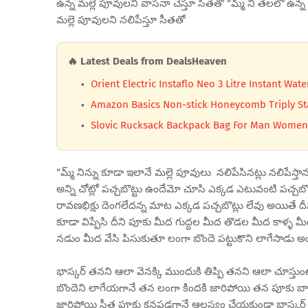
ఉన్న మల్లె పూవులని వాసనా చేస్తూ సీతతో “మ్మ్ ని తలలో ఉన్
మల్లె పూవులని నలిపేస్తూ సీతతో
🔥 Latest Deals from DealsHeaven
Orient Electric Instaflo Neo 3 Litre Instant Wate
Amazon Basics Non-stick Honeycomb Triply Stai
Slovic Rucksack Backpack Bag For Man Women 5
“మ్మ్ నిన్ను కూడా ఇలానే మల్లె పూవులు నలిపేసినట్లు నలిపేస్త
అన్ని చోట్లో పచ్చబొట్టు ఉందేమో చూసి ఎక్కడ ఎటువంటి పచ్చబ
రావణభిక్షు దెంగలేదన్న మాట ఎక్కడ పచ్చబొట్లు లేవు అయితే ద
కూడా విప్పేసి దీని పూకు మీద గుద్దల మీద తొడల మీద కాళ్ళ 
నడుం మీద వేసి పిసుకుతూ లంగా బొందె పట్టుకొని లాగేసాడు అంత
భాస్కర్ తనని ఆలా వెనక్కి ముందుకి తిప్పి తనని ఆలా చూస్తు
బొందెని లాగేయగానే తన లంగా కిందకి జారిపోయి తన పూకు బా
జారిపోయి సీత పూకు కనపడగానే ఆలస్యం చేయకుండా భాస్కర్ మ