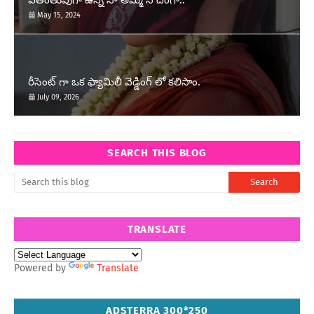
వితంతువుగా ఉన్న నా అమ్మ నీ దెంగా..
May 15, 2024
రీసెంట్ గా ఒక ఫ్యామిలీ వెడ్డింగ్ లో కలిసాం.
July 09, 2026
SEARCH THIS BLOG
TRANSLATE
Powered by
Translate
ADSTERRA 300*250