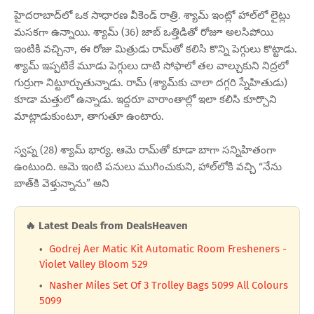
హైదరాబాద్‌లో ఒక సాధారణ వీకెండ్ రాత్రి. శ్యామ్ ఇంట్లో హాల్‌లో లైట్లు
మసకగా ఉన్నాయి. శ్యామ్ (36) జాబ్ ఒత్తిడితో రోజూ అలసిపోయి
ఇంటికి వచ్చినా, ఈ రోజు మిత్రుడు రామ్‌తో కలిసి కొన్ని పెగ్గులు కొట్టాడు.
శ్యామ్ ఇప్పటికే మూడు పెగ్గులు దాటి సోఫాలో తల వాల్చుకుని నిద్రలో
గుర్రుగా నిట్టూర్చుతున్నాడు. రామ్ (శ్యామ్‌కు చాలా దగ్గరి స్నేహితుడు)
కూడా మత్తులో ఉన్నాడు. ఇద్దరూ వారాంతాల్లో ఇలా కలిసి కూర్చొని
మాట్లాడుకుంటూ, తాగుతూ ఉంటారు.
స్వప్న (28) శ్యామ్ భార్య. ఆమె రామ్‌తో కూడా బాగా సన్నిహితంగా
ఉంటుంది. ఆమె ఇంటి పనులు ముగించుకుని, హాల్‌లోకి వచ్చి “నేను
బాత్‌కి వెళ్తున్నాను” అని
🔥 Latest Deals from DealsHeaven
Godrej Aer Matic Kit Automatic Room Fresheners -
Violet Valley Bloom 529
Nasher Miles Set Of 3 Trolley Bags 5099 All Colours
5099