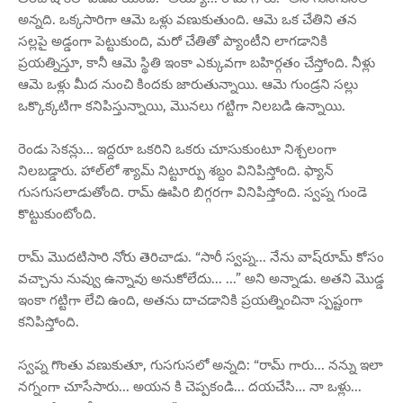
అన్నది. ఒక్కసారిగా ఆమె ఒళ్లు వణుకుతుంది. ఆమె ఒక చేతిని తన
సల్లపై అడ్డంగా పెట్టుకుంది, మరో చేతితో ప్యాంటీని లాగడానికి
ప్రయత్నిస్తూ, కానీ ఆమె స్థితి ఇంకా ఎక్కువగా బహిర్గతం చేస్తోంది. నీళ్లు
ఆమె ఒళ్లు మీద నుంచి కిందకు జారుతున్నాయి. ఆమె గుండ్రని సల్లు
ఒక్కొక్కటిగా కనిపిస్తున్నాయి, మొనలు గట్టిగా నిలబడి ఉన్నాయి.
రెండు సెకన్లు... ఇద్దరూ ఒకరిని ఒకరు చూసుకుంటూ నిశ్చలంగా
నిలబడ్డారు. హాల్‌లో శ్యామ్ నిట్టూర్పు శబ్దం వినిపిస్తోంది. ఫ్యాన్
గుసగుసలాడుతోంది. రామ్ ఊపిరి బిగ్గరగా వినిపిస్తోంది. స్వప్న గుండె
కొట్టుకుంటోంది.
రామ్ మొదటిసారి నోరు తెరిచాడు. “సారీ స్వప్న... నేను వాష్‌రూమ్ కోసం
వచ్చాను నువ్వు ఉన్నావు అనుకోలేదు... ...” అని అన్నాడు. అతని మొడ్డ
ఇంకా గట్టిగా లేచి ఉంది, అతను దాచడానికి ప్రయత్నించినా స్పష్టంగా
కనిపిస్తోంది.
స్వప్న గొంతు వణుకుతూ, గుసగుసలో అన్నది: “రామ్ గారు... నన్ను ఇలా
నగ్నంగా చూసేసారు... అయన కి చెప్పకండి... దయచేసి... నా ఒళ్లు...