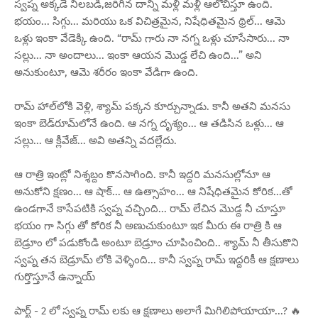
స్వప్న అక్కడే నిలబడి,జరిగిన దాన్ని మళ్లీ మళ్లీ ఆలోచిస్తూ ఉంది.
భయం... సిగ్గు... మరియు ఒక విచిత్రమైన, నిషేధితమైన థ్రిల్... ఆమె
ఒళ్లు ఇంకా వేడెక్కి ఉంది. “రామ్ గారు నా నగ్న ఒళ్లు చూసేసారు... నా
సల్లు... నా అందాలు... ఇంకా ఆయన మొడ్డ లేచి ఉంది...” అని
అనుకుంటూ, ఆమె శరీరం ఇంకా వేడిగా ఉంది.
రామ్ హాల్‌లోకి వెళ్లి, శ్యామ్ పక్కన కూర్చున్నాడు. కానీ అతని మనసు
ఇంకా బెడ్‌రూమ్‌లోనే ఉంది. ఆ నగ్న దృశ్యం... ఆ తడిసిన ఒళ్లు... ఆ
సల్లు... ఆ క్లీవేజ్... అవి అతన్ని వదల్లేదు.
ఆ రాత్రి ఇంట్లో నిశ్శబ్దం కొనసాగింది. కానీ ఇద్దరి మనసుల్లోనూ ఆ
అనుకోని క్షణం... ఆ షాక్... ఆ ఉత్సాహం... ఆ నిషేధితమైన కోరిక...తో
ఉండగానే కాసేపటికి స్వప్న వచ్చింది... రామ్ లేచిన మొడ్ద నీ చూస్తూ
భయం గా సిగ్గు తో కోరిక నీ అణుచుకుంటూ ఇక మీరు ఈ రాత్రి కి ఆ
బెడ్రూం లో పడుకోండి అంటూ బెడ్రూం చూపించింది.. శ్యామ్ నీ తీసుకొని
స్వప్న తన బెడ్రూమ్ లోకి వెళ్ళింది... కానీ స్వప్న రామ్ ఇద్దరికీ ఆ క్షణాలు
గుర్తొస్తూనే ఉన్నాయ్
పార్ట్ - 2 లో స్వప్న రామ్ లకు ఆ క్షణాలు అలాగే మిగిలిపోయాయా...? 🔥