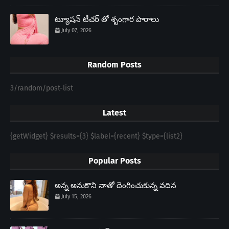
ట్యూషన్ టీచర్ తో శృంగార పాఠాలు
July 07, 2026
Random Posts
3/random/post-list
Latest
{getWidget} $results={3} $label={recent} $type={list2}
Popular Posts
అన్న అనుకొని నాతో దెంగించుకున్న వదిన
July 15, 2026