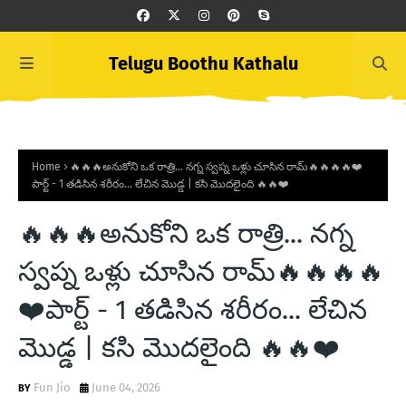
Telugu Boothu Kathalu
Home
🔥🔥🔥అనుకోని ఒక రాత్రి... నగ్న స్వప్న ఒళ్లు చూసిన రామ్🔥🔥🔥🔥❤️
పార్ట్ - 1 తడిసిన శరీరం... లేచిన మొడ్డ | కసి మొదలైంది 🔥🔥❤️
🔥🔥🔥అనుకోని ఒక రాత్రి... నగ్న
స్వప్న ఒళ్లు చూసిన రామ్🔥🔥🔥🔥
❤️పార్ట్ - 1 తడిసిన శరీరం... లేచిన
మొడ్డ | కసి మొదలైంది 🔥🔥❤️
Fun Jio
June 04, 2026