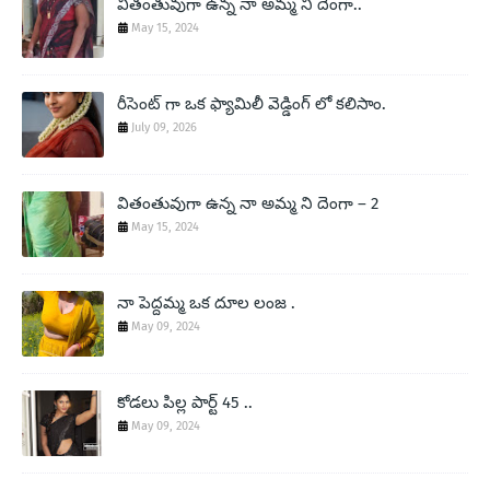
వితంతువుగా ఉన్న నా అమ్మ నీ దెంగా..
May 15, 2024
రీసెంట్ గా ఒక ఫ్యామిలీ వెడ్డింగ్ లో కలిసాం.
July 09, 2026
వితంతువుగా ఉన్న నా అమ్మ ని దెంగా – 2
May 15, 2024
నా పెద్దమ్మ ఒక దూల లంజ .
May 09, 2024
కోడలు పిల్ల పార్ట్ 45 ..
May 09, 2024