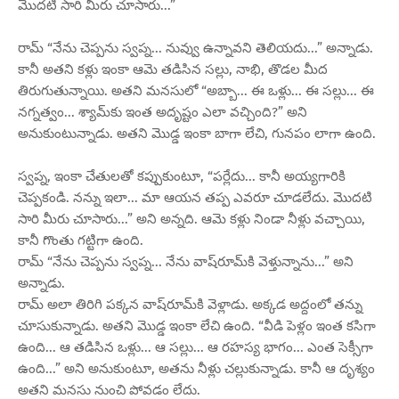
మొదటి సారి మీరు చూసారు...”
రామ్ “నేను చెప్పను స్వప్న... నువ్వు ఉన్నావని తెలియదు...” అన్నాడు.
కానీ అతని కళ్లు ఇంకా ఆమె తడిసిన సల్లు, నాభి, తొడల మీద
తిరుగుతున్నాయి. అతని మనసులో “అబ్బా... ఈ ఒళ్లు... ఈ సల్లు... ఈ
నగ్నత్వం... శ్యామ్‌కు ఇంత అదృష్టం ఎలా వచ్చింది?” అని
అనుకుంటున్నాడు. అతని మొడ్డ ఇంకా బాగా లేచి, గునపం లాగా ఉంది.
స్వప్న, ఇంకా చేతులతో కప్పుకుంటూ, “పర్లేదు... కానీ అయ్యగారికి
చెప్పకండి. నన్ను ఇలా... మా ఆయన తప్ప ఎవరూ చూడలేదు. మొదటి
సారి మీరు చూసారు...” అని అన్నది. ఆమె కళ్లు నిండా నీళ్లు వచ్చాయి,
కానీ గొంతు గట్టిగా ఉంది.
రామ్ “నేను చెప్పను స్వప్న... నేను వాష్‌రూమ్‌కి వెళ్తున్నాను...” అని
అన్నాడు.
రామ్ అలా తిరిగి పక్కన వాష్‌రూమ్‌కి వెళ్లాడు. అక్కడ అద్దంలో తన్ను
చూసుకున్నాడు. అతని మొడ్డ ఇంకా లేచి ఉంది. “వీడి పెళ్లం ఇంత కసిగా
ఉంది... ఆ తడిసిన ఒళ్లు... ఆ సల్లు... ఆ రహస్య భాగం... ఎంత సెక్సీగా
ఉంది...” అని అనుకుంటూ, అతను నీళ్లు చల్లుకున్నాడు. కానీ ఆ దృశ్యం
అతని మనసు నుంచి పోవడం లేదు.