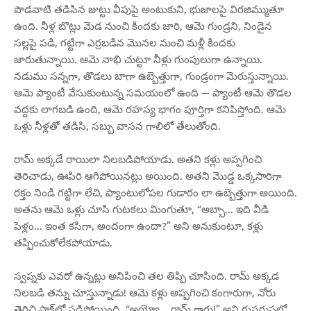
పొడవాటి తడిసిన జుట్టు వీపుపై అంటుకుని, భుజాలపై విరజిమ్ముతూ
ఉంది. నీళ్ల బొట్లు మెడ నుంచి కిందకు జారి, ఆమె గుండ్రని, నిండైన
సల్లపై పడి, గట్టిగా ఎర్రబడిన మొనల నుంచి మళ్లీ కిందకు
జారుతున్నాయి. ఆమె నాభి చుట్టూ నీళ్లు గుంపులుగా ఉన్నాయి.
నడుము సన్నగా, తొడలు బాగా ఉబ్బెత్తుగా, గుండ్రంగా మెరుస్తున్నాయి.
ఆమె ప్యాంటీ వేసుకుంటున్న సమయంలో ఉంది — ప్యాంటీ ఆమె తొడల
వద్దకు లాగబడి ఉంది, ఆమె రహస్య భాగం పూర్తిగా కనిపిస్తోంది. ఆమె
ఒళ్లు నీళ్లతో తడిసి, సబ్బు వాసన గాలిలో తేలుతోంది.
రామ్ అక్కడే రాయిలా నిలబడిపోయాడు. అతని కళ్లు అప్పగించి
తెరిచాడు, ఊపిరి ఆగిపోయినట్లు అయింది. అతని మొడ్డ ఒక్కసారిగా
రక్తం నిండి గట్టిగా లేచి, ప్యాంటులోపల గుడారం లా ఉబ్బెత్తుగా అయింది.
అతను ఆమె ఒళ్లు చూసి గుటకలు మింగుతూ, “అబ్బా... ఇది వీడి
పెళ్లం... ఇంత కసిగా, అందంగా ఉందా?” అని అనుకుంటూ, కళ్లు
తప్పించుకోలేకపోయాడు.
స్వప్నకు ఎవరో ఉన్నట్లు అనిపించి తల తిప్పి చూసింది. రామ్ అక్కడ
నిలబడి తన్ను చూస్తున్నాడు! ఆమె కళ్లు అప్పగించి కంగారుగా, నోరు
తెరిచి షాక్‌లో పడిపోయింది. “అయ్యో... రామ్ గారు!” అని గుసగుసలో