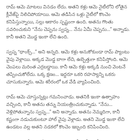
రామ్ ఆమె మాటలు వినడం లేదు. అతని కళ్లు ఆమె నైటీలోని లోతైన
క్లీవేజ్‌పై నిలిచిపోయాయి. ఆమె తడిసిన ఒళ్లు నైటీలో కొంచెం
కనిపిస్తున్నాయి, సల్లు ఆకారం స్పష్టంగా ఉంది. అతను గొంతు
సవరించుకుని “నేను చెప్పను స్వప్న... నేను ఏమీ చెప్పను...” అన్నాడు.
కానీ అతని మొడ్డ ఇంకా లేచి ఉంది.
స్వప్న “థాంక్స్...” అని అన్నది. ఆమె కళ్లు అనుకోకుండా రామ్ ప్యాంటు
వైపు వెళ్లాయి. అక్కడ మొడ్డ బాగా లేచి, ఉబ్బెత్తుగా కనిపిస్తోంది. ఆమె
చెంపలు మరింత ఎర్రబడ్డాయి. కానీ ఆమె కళ్లు అక్కడి నుంచి వెంటనే
తప్పించుకోలేదు. ఒక్క క్షణం... ఇద్దరూ ఒకరి రహస్యాన్ని ఒకరు
చూసుకున్నారు. ఆమె శరీరంలో ఒక వేడి వ్యాపించింది.
రామ్ ఆమె చూస్తున్నట్లు గమనించాడు. అతనికి ఇంకా ఉత్సాహం
వచ్చింది, కానీ అతను తన్ను నియంత్రించుకున్నాడు. “నేను...
వెళ్లిపోతున్నాను స్వప్న...” అని అన్నాడు. అతను నెమ్మదిగా, కానీ
కష్టంగా నడుచుకుంటూ హాల్ వైపు వెళ్లాడు. అతని మొడ్డ ఇంకా లేచి
ఉండటం వల్ల అతని నడకలో కొంచెం ఇబ్బంది కనిపించింది.