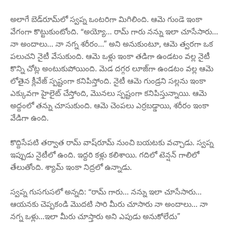
అలాగే బెడ్‌రూమ్‌లో స్వప్న ఒంటరిగా మిగిలింది. ఆమె గుండె ఇంకా
వేగంగా కొట్టుకుంటోంది. “అయ్యో... రామ్ గారు నన్ను ఇలా చూసేసారు...
నా అందాలు... నా నగ్న శరీరం...” అని అనుకుంటూ, ఆమె త్వరగా ఒక
పలుచని నైటీ వేసుకుంది. ఆమె ఒళ్లు ఇంకా తడిగా ఉండటం వల్ల నైటీ
కొన్ని చోట్ల అంటుకుపోయింది. మెడ దగ్గర లూజ్‌గా ఉండటం వల్ల ఆమె
లోతైన క్లీవేజ్ స్పష్టంగా కనిపిస్తోంది. నైటీ ఆమె గుండ్రని సల్లను ఇంకా
ఎక్కువగా హైలైట్ చేస్తోంది, మొనలు స్పష్టంగా కనిపిస్తున్నాయి. ఆమె
అద్దంలో తన్ను చూసుకుంది. ఆమె చెంపలు ఎర్రబడ్డాయి, శరీరం ఇంకా
వేడిగా ఉంది.
కొద్దిసేపటి తర్వాత రామ్ వాష్‌రూమ్ నుంచి బయటకు వచ్చాడు. స్వప్న
ఇప్పుడు నైటీలో ఉంది. ఇద్దరి కళ్లు కలిశాయి. గదిలో టెన్షన్ గాలిలో
తేలుతోంది. శ్యామ్ ఇంకా నిద్రలో ఉన్నాడు.
స్వప్న గుసగుసలో అన్నది: “రామ్ గారు... నన్ను ఇలా చూసేసారు...
ఆయనకు చెప్పకండి మొదటి సారి మీరు చూసారు నా అందాలు... నా
నగ్న ఒళ్లు...ఇలా మీరు చూస్తారు అని ఎపుడు అనుకోలేదు”