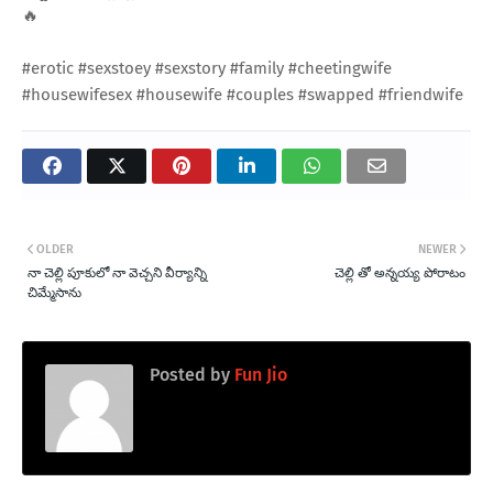
🔥
#erotic #sexstoey #sexstory #family #cheetingwife
#housewifesex #housewife #couples #swapped #friendwife
OLDER
NEWER
నా చెల్లి పూకులో నా వెచ్చని వీర్యాన్ని
చెల్లి తో అన్నయ్య పోరాటం
చిమ్మేసాను
Posted by
Fun Jio