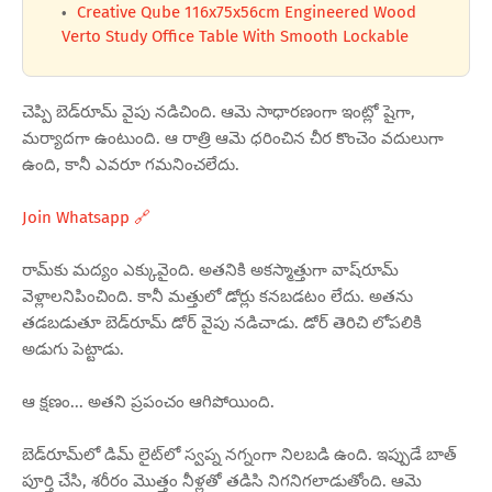
Creative Qube 116x75x56cm Engineered Wood
Verto Study Office Table With Smooth Lockable
చెప్పి బెడ్‌రూమ్ వైపు నడిచింది. ఆమె సాధారణంగా ఇంట్లో షైగా,
మర్యాదగా ఉంటుంది. ఆ రాత్రి ఆమె ధరించిన చీర కొంచెం వదులుగా
ఉంది, కానీ ఎవరూ గమనించలేదు.
Join Whatsapp 🔗
రామ్‌కు మద్యం ఎక్కువైంది. అతనికి అకస్మాత్తుగా వాష్‌రూమ్
వెళ్లాలనిపించింది. కానీ మత్తులో డోర్లు కనబడటం లేదు. అతను
తడబడుతూ బెడ్‌రూమ్ డోర్ వైపు నడిచాడు. డోర్ తెరిచి లోపలికి
అడుగు పెట్టాడు.
ఆ క్షణం... అతని ప్రపంచం ఆగిపోయింది.
బెడ్‌రూమ్‌లో డిమ్ లైట్‌లో స్వప్న నగ్నంగా నిలబడి ఉంది. ఇప్పుడే బాత్
పూర్తి చేసి, శరీరం మొత్తం నీళ్లతో తడిసి నిగనిగలాడుతోంది. ఆమె