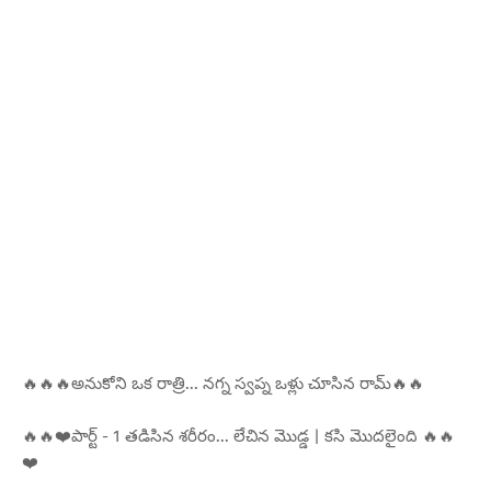
🔥🔥🔥అనుకోని ఒక రాత్రి... నగ్న స్వప్న ఒళ్లు చూసిన రామ్🔥🔥
🔥🔥❤️పార్ట్ - 1 తడిసిన శరీరం... లేచిన మొడ్డ | కసి మొదలైంది 🔥🔥
❤️