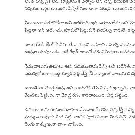
అంత పిన్ని పైకి లేచి. బాత్రూమ్ కి వెళ్ళాలి అని చెప్పి బయటికి 
విషయం అర్థం అయింది. పిన్నీకి గుల బాగా ఎక్కువ అయింది. పది
ఏరా ఇంకా పడుకోలేదా అని అడిగింది. ఇది ఆగటం లేదు అని మోడ్డ 
పెట్టనా అని అడిగాను. పూకులో పెట్టుకునే వయస్సు కాదులే. కొట్టు
బాబాయ్ కి. శేఖర్ కి ఏమి తేడా. ? అని అడిగాను. మళ్ళీ చూసా
ఊపులు ఊపుతాడు. అదే శేఖర్ అయితే పది నిమిషాలు ఆపకుండా చే
నేను నాలుగు ఊపులు ఊపి పడుకుంటాను పిన్ని అని అడిగితే. నాల
చదువుకో బాగా. పెద్దయ్యాక పెళ్లి చేస్తే. నీ పెళ్ళాంతో నాలుగ
అయితే నా మోడ్డ ఊపు అని. బయటికి తీసి పిన్ని కి ఇచ్చాను. నా
మొదలు పెట్టింది. నా మోడ్డ రసం కారిపోయింది. నిద్ర పట్టింది.
ఉదయం ఐదు గంటలకి దాహం వేసి వాటర్ కోసం నిద్రలేస్తే. పిన్ని 
మధ్య తల పూకు మీద పెట్టీ. నాలిక పూకు పెదాల మీద పెట్టీ. మెల్
రెండు కాళ్ళు ఇంకా బాగా చాపింది.