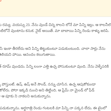
5
పేరు రమ్య. వయస్సు 23. నేను వుండే చిన్న కాలని లోనే మా పిన్ని ఇల్లు. ఆ కాలనీల
ంటిలోనే వుంటాను కనుక. నైట్ అయితే. మా బాబాయి పిన్ని రెండు కాళ్ళు జరిపి.
కసి ఇంకా తీరలేదు అని పిన్ని తిట్టుకుంటూ పడుకుంటుంది. చాలా సార్లు నేను
ో తెలియని హాయి. ఆనందం కలుగుతాయి.
బాత్ రూమ్ వుండదు. పిన్ని లంగా ఎత్తి ఉచ్చ పోసుకుంటూ వుంది. నేను వెళ్ళేసరికి
చ పోస్తుంటే. ఉష్. ఉష్ అనే సౌండ్. నన్ను చూసిన. ఉచ్చ ఆపుకోకుండా
ు. పోరా ఇక్కడి నుంచి అని తిట్టింది. ఆ ఫ్రేమ్ నా మైండ్ లో ఫీడ్
నా ఆ పూకు ని నాకలని అనుకున్నాను.
 పడుకున్నాను. అర్థరాత్రి రెండు గంటలకి మా పిన్ని నా పక్కన లేదు. ఈ టైంలో