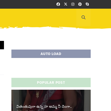
AUTO LOAD
POPULAR POST
వితంతువుగా ఉన్న నా అమ్మ నీ దెంగా..