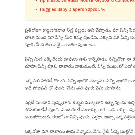
Hp Km200 Wireless Mouse Keyboard Combo99
Huggies Baby Diapers 90pcs 544
ప్రతిరోజూ కొట్టుకోకపోతే నిద్ర పట్టదు అని చెప్పాడు. మా పిన్ని 
చాలా మంది మా పిన్ని మీద కన్ను వుండేది. ఎక్కువ మా పిన్ని ఇ
పూకు మీద తల పెట్టి నాకుతూ వుంటాడు.
పిన్ని మీద ఎక్కి రెండు ఊపులు ఊపి కార్చెసాడు. సచ్చినోడా నా 
చూసా. పిన్ని పూకు బాబాయ్ నాకుతుంటే. పిన్ని ముఖంలో ఏద
ఒక్కసారి హాలిడే రోజున. పిన్ని ఇంటికి వెళ్ళాను. పిన్ని ఇంటికి 
అదే పోజిషన్ లో వుంది. నేను తన పూకు వైపు చూసాను.
ఎర్రటి మందార పువ్వులాగ. కొబ్బరి ముక్కలాగ ఉబ్బి వుంది. ఉచ్
పోసుకుంటేనే వుంది. ఎందుకంటే మగాళ్ళు లాగ. ఆడవాళ్ళు ఆపుకోలేర
అయిపోయింది. కలలో నా పిన్ని పూకు. ఎర్రగా. అబ్బా ఒక్కసారై
ఒక్కరోజు మా బాబాయి ఊరు వెళ్ళాడు. నేను నైట్ పిన్ని ఇంట్లోనే