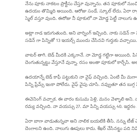
నేను పూకు నాకటం ప్రాక్టీసు చేస్తూ వున్నాను. తన పూకులో నుంచ
ఉదయం తొమ్మిది అయింది. ఆరోజు సండే. స్కూల్ లేదు. ఏరా రా
స్మెల్ వస్తూ వుంది. ఈరోజు నీ పూకులో నా మోడ్డ పెట్టీ నాలు
అట్లా గాడ ఇరుగుతుంది. అని వార్నింగ్ ఇచ్చింది. నాకు సడెన్ 
సడెన్ గా పిన్నితో 13 ఇయర్స్ ముందు చేసినవి గుర్తుకు వచ్చాయి.
వాటర్ తాగి. బెడ్ మీదకి ఎక్కగానే. నా మోడ్డ గట్టిగా అయింది. ప
దెంగుతున్నట్టు వేస్తూనే వున్నా. రసం అంతా పూకులో కార్చేసి. అల
ఉదయాన్నే బెడ్ కాఫీ పట్టుకుని నా వైఫ్ వచ్చింది. ఏంటి మీ మగాళ్
పిన్ని ఫ్రేమ్స్ ఇంకా పోలేదు. వైఫ్ వైపు చూసి. నవ్వుతూ తన బుగ్గ మ
ఈవెనింగ్ వచ్చాక. ఈ వారం కుసుమ పెళ్లి. మనం వెళ్ళాలి అని. నా భార
రమ్య వచ్చింది. నా వయస్సు 27. మా పిన్ని వయస్సు 40. ఇద్దరం వ
ఏరా బాగా వాడుతున్నవా అని నాలిక బయటికి తీసి. నన్ను టీజ్ చేస
దెంగాలని ఉంది. నాలుగు ఊపులు కాదు. శేఖర్ చేసినట్టు పది నిమ