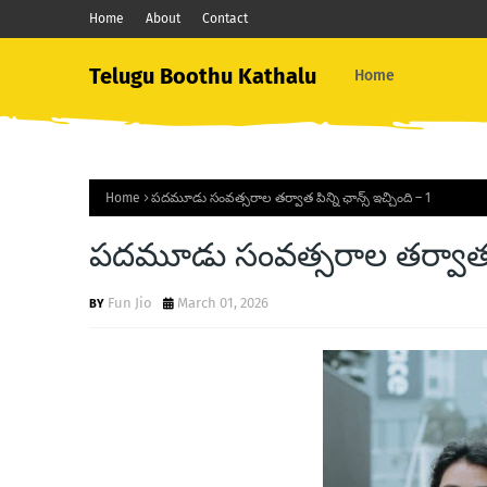
Home
About
Contact
Telugu Boothu Kathalu
Home
Home
పదమూడు సంవత్సరాల తర్వాత పిన్ని ఛాన్స్ ఇచ్చింది – 1
పదమూడు సంవత్సరాల తర్వాత పిన్
Fun Jio
March 01, 2026