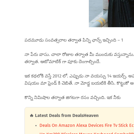
పదమూడు సంవత్సరాల తర్వాత పిన్ని ఛాన్స్ ఇచ్చింది – 1
నా పేరు వాసు. చాలా రోజుల తర్వాత మీ ముందుకు వస్తున్నాను
తర్వాత. ఆటోమాటిక్ గా పూకు దెంగాల్సిందే.
ఇక కథలోకి వస్తే 2012 లో. ఎప్పుడు నా వయస్సు 14 ఇయర్స్. అప
విషయం మా ఫ్రెండ్ కి చెబితే. నా మోడ్డ బయటికి తీసి. కొట్టుక
కొన్ని నిమిషాల తర్వాత జిగటగా రసం వచ్చింది. ఇక నీకు
🔥 Latest Deals from DealsHeaven
Deals On Amazon Alexa Devices Fire Tv Stick E