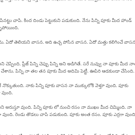
ాపినట్టు చాపి. కింద దిండు పెట్టుకుని పడుకుంది. నేను పిన్ని పూకు మీద హాండ్
ళిపోయింది.
ాను. ఏదో తెలియని వాసన. అది ఉచ్చ పోసిన వాసన. ఏదో మత్తు కలిగించే వాస
ెప్పింది. ప్లీజ్ పిన్ని చెప్పు పిన్ని అని అడిగితే. సరే నువ్వు నా పూకు మీద నా
టు చేశాను. పిన్ని నా తల తన పూకు మీద అదిమి పెట్టీ. ఊపిరి ఆడకుండా చేసింది.
 నొక్కుతుంది. నాకు పిన్ని పూకు వాసన నా ముక్కులోకి వెళ్తూ వుంది. పూకు
వుంది.
రా అని అరుస్తూ వుంది. పిన్ని పూకు లో నుంచి రసం నా ముఖం మీద చిమ్మింది. నా
గా వుంది. రెండు తొడలు చాపి పడుకుంది. పూకు అంత రసం. పూకు ఎర్రగా వుంది