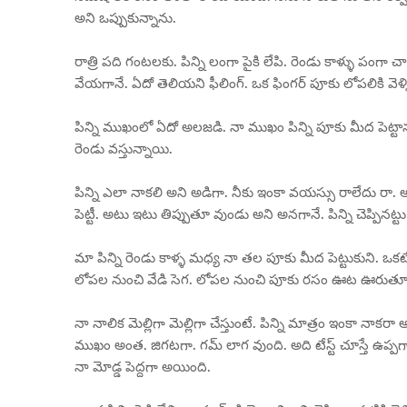
అని ఒప్పుకున్నాను.
రాత్రి పది గంటలకు. పిన్ని లంగా పైకి లేపి. రెండు కాళ్ళు పంగా చ
వేయగానే. ఏదో తెలియని ఫీలింగ్. ఒక ఫింగర్ పూకు లోపలికి వెళ్
పిన్ని ముఖంలో ఏదో అలజడి. నా ముఖం పిన్ని పూకు మీద పెట్ట
రెండు వస్తున్నాయి.
పిన్ని ఎలా నాకలి అని అడిగా. నీకు ఇంకా వయస్సు రాలేదు రా. అని చ
పెట్టీ. అటు ఇటు తిప్పుతూ వుండు అని అనగానే. పిన్ని చెప్పినట్
మా పిన్ని రెండు కాళ్ళ మధ్య నా తల పూకు మీద పెట్టుకుని. ఒకటే
లోపల నుంచి వేడి సెగ. లోపల నుంచి పూకు రసం ఊట ఊరుతూ 
నా నాలిక మెల్లిగా మెల్లిగా చేస్తుంటే. పిన్ని మాత్రం ఇంకా నాక
ముఖం అంత. జిగటగా. గమ్ లాగ వుంది. అది టేస్ట్ చూస్తే ఉప్ప
నా మోడ్డ పెద్దగా అయింది.