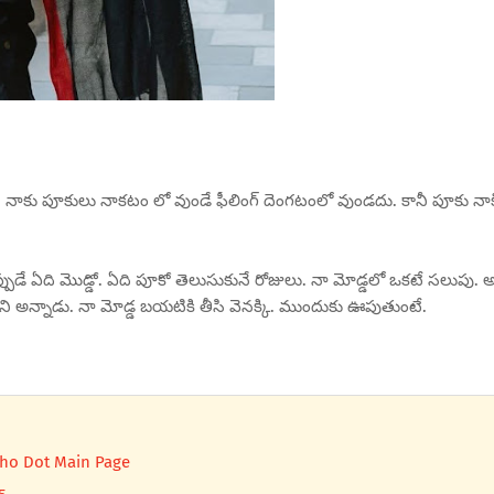
. నాకు పూకులు నాకటం లో వుండే ఫీలింగ్ దెంగటంలో వుండదు. కానీ పూకు నా
్పుడే ఏది మొడ్డో. ఏది పూకో తెలుసుకునే రోజులు. నా మోడ్డలో ఒకటే సలుపు. 
ో అని అన్నాడు. నా మోడ్డ బయటికి తీసి వెనక్కి. ముందుకు ఊపుతుంటే.
cho Dot Main Page