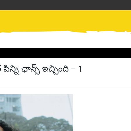
ని ఛాన్స్ ఇచ్చింది – 1