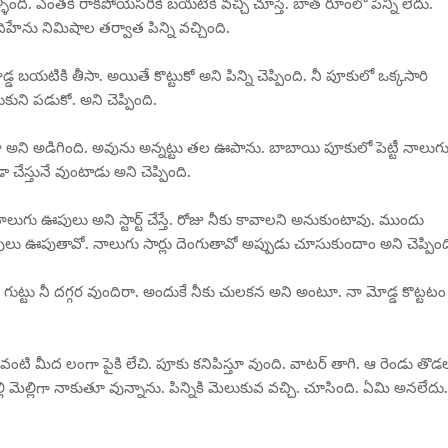
వెళ్ళింది. ఎంతకీ రాకపోయేసరికి బయటికి వచ్చి చూస్తే. బాత్ రూంలో పిన్ని లేదు.
హేను నిమిషాల తర్వాత పిన్ని వచ్చింది.
బయటికి తీసా. అయితే కొట్టుకో అని పిన్ని చెప్పింది. నీ పూకులో ఒక్కసారి
కుని పడుకో. అని చెప్పింది.
వా అని అడిగింది. అవును అన్నట్టు తల ఊపాను. బాబాయి పూకులో పెట్టీ నాలుగ
స్తునే వుంటాడు అని చెప్పింది.
ుగు ఊపులు అని స్టార్ట్ చేస్తే. రోజు నీకు కావాలని అనుకుంటావు. ముందు
ు ఊపులు ఊపుతావో. నాలుగు సార్లు దెంగుతావో అప్పుడు చూసుకుందాం అని చెప్పింద
 గుట్టు నీ దగ్గర వుందిరా. అందుకే నీకు చులకన అని అంటూ. నా మోడ్డ కొట్టటం
వంటి మీద లంగా పైకి లేచి. పూకు కనిపిస్తూ వుంది. వాటర్ తాగి. ఆ రెండు తొడ
లి మెల్లిగా నాకుతూ వున్నాను. పిన్నికి మెలుకువ వచ్చి. చూసింది. ఏమి అనలేదు.