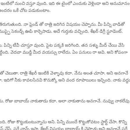
్ ఇంటిలో నుంచి వస్తూ వుంది. ఇది ఈ టైంలో ఎందుకు వెళ్లిందా అని అనుమానం
క. అందరం ఒకే చోట పడుకుంటాం.
ిరుగుతుంది. నా ఫ్రెండ్ తో రాత్రి జరిగిన విషయం చెప్పాను. మీ పిన్ని వాడితో
ఫై సెకండ్స్ ఊపి కార్చెసాడు. అదే గుర్తుకు వచ్చింది. శేఖర్ డిగ్రీ స్టూడెంట్.
 పిన్ని టీవీ చూస్తూ వుంది. పైట పక్కకి జరిగింది. తన సళ్ళు మీద్ చేయి వేసి
ొట్టింది. వెదవా ముడ్డి మీద వయస్సు రాలేదు. ఏం పనులు రా అవి. అని కోపంగా
 తో చెబుతా. రాత్రి శేఖరీ ఇంటికి వెళ్ళావు కదా. నేను అంత చూసా. అని అనగానే
ు రా. ఇదిగో నీకు కావలసినవి కొనుక్కో అని వంద రూపాయిలు ఇచ్చింది. నాకు వద్దు
ాను. రోజు బాబాయ్ నాకుతాడు కదా. అలా నాకుతాను అనగానే. నువ్వు నాకలేవు
 రోజు కొట్టుకుంటున్నాను అని. పిన్ని ముందే కొట్టుకోవటం స్టార్ట్ చేసా. కొన్ని
 చేస్తే. సరే ఛాన్స్ ఇస్తా. శేఖర్ విషయం బాబాయ్ కి చెప్పాకు అని అనగానే సరే