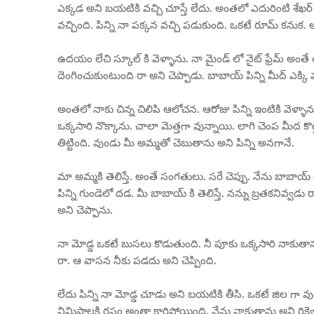
ఎక్కడ అని బయటికి వచ్చి చూస్తే లేదు. అంతలో ఎదురింటి శేఖర
వచ్చింది. పిన్ని నా పక్కన వచ్చి పడుకుంది. ఒకటే రూమ్ కను
ఉదయం లేచి స్కూల్ కి వెళ్ళాను. నా మైండ్ లో నైట్ ఫ్రేమ్ అంతే త
దెంగించుకుంటుంది రా అని చెప్పాడు. బాబాయ్ పిన్ని మీద్ ఎక్కి ముప్
అంతలో నాకు చిన్న చిలిపి ఆలోచన. ఆరోజు పిన్ని ఇంటికి వెళ్ళాను.
ఒక్కసారి నొక్కాను. చాలా మెత్తగా వున్నాయి. లాగి చెంప మీద క
తిట్టింది. వుండు మీ అమ్మతో చెబుతాను అని పిన్ని అనగానే.
మా అమ్మకి తెలిస్తే. అంతే సంగతులు. సరే చెప్పు. నేను బాబాయ్
పిన్ని గుండెలో దడ. మీ బాబాయ్ కి తెలిస్తే. నన్ను బ్రతకనివ్వడ
అని చెప్పాను.
నా మోడ్డ ఒకటే బుసలు కొడుతుంది. నీ పూకు ఒక్కసారి నాకుత
రా. ఆ వాసన నీకు పడదు అని చెప్పింది.
లేదు పిన్ని నా మోడ్డ చూడు అని బయటికి తీసి. ఒకటే జిల గా వుంది.
నిమిషాలకి రసం అంతా కారిపోయింది. నేను నాకుతాను అని రిక్వెస్ట్