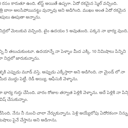
ి రసం కారుతూ ఉంది. టేస్ట్ అయితే ఉప్పగా. ఏదో రకమైన స్మెల్ వచ్చింది.
త్రి బాగా అలసిపోయినట్టు వున్నావు అని అడిగింది. ముఖం అంత ఏదో రకమైన
గు ఊపులు ఊపుతా అన్నాను.
గా నిద్రలో మెలుకువ వచ్చింది. టైం ఉదయం 5 అవుతుంది. పక్కన నా భార్య వుంది
ిన్ని నీ తలుచుకుంటూ. ఉదయాన్నే నా పెళ్ళాం మీద ఎక్కి. 10 నిమిషాలు పిన్నిని
ా నిద్రలో జారుకున్నాను.
ళకి ఎప్పుడు మూడ్ వస్తె. అప్పుడు ఎక్కేస్తారా అని అడిగింది. నా మైండ్ లో నా
ీద ముద్దు పెట్టీ. రెడీ అయ్యి. ఆఫీసుకి వెళ్ళాను.
్య గుర్తు చేసింది. వారం రోజుల తర్వాత పెళ్లికి వెళ్ళాను. అదే పెళ్లికి నా పిన్
ిష్ చేసుకున్నాం.
ింది. నేను నీ నుంచి చాలా నేర్చుకున్నాను. పెళ్లి అయ్యేలోపు ఏదోరకంగా నిన్ను
ిషాలు పైనే చేస్తాను అని అడిగాను.