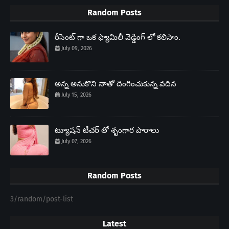
Random Posts
రీసెంట్ గా ఒక ఫ్యామిలీ వెడ్డింగ్ లో కలిసాం.
July 09, 2026
అన్న అనుకొని నాతో దెంగించుకున్న వదిన
July 15, 2026
ట్యూషన్ టీచర్ తో శృంగార పాఠాలు
July 07, 2026
Random Posts
3/random/post-list
Latest