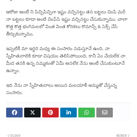
ఆరోజు ఆంటీ ని పిచ్చిపిచ్చిగా ఇష్టం వచ్చినట్టు తన బట్టలు చింపి మరీ
నా బట్టలు కూడా అంటి చింపేసి ఇష్టం వచ్చినట్టు చేసుకున్నాము. చాలా
కొత్త కొత్త భంగిమలలో వింత వింత కోరికలు రొమాన్స్ & సెక్స్ చేసి
తీర్చుకున్నాము.
ఇప్పటికీ మా ఇద్దరి మధ్య ఈ సంసారం నడుస్తూనే ఉంది. నా
స్నేహితురాలికి కూడా విషయం తెలిసిపోయింది. కానీ ఏం చేయలేక నా
మీద తనకి ఉన్న నమ్మకంతో ఏమీ అనలేక నేను ఆంటీ చేసుకుంటూనే
ఉన్నాం.
ఇది నేను నా స్నేహితురాలు అయిన మలయాళీ అమ్మతో చేస్తున్న
సంసారం.
OLDER
NEWER