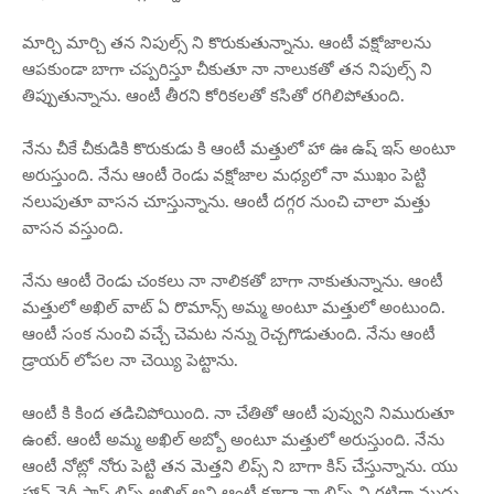
మార్చి మార్చి తన నిపుల్స్ ని కొరుకుతున్నాను. ఆంటీ వక్షోజాలను
ఆపకుండా బాగా చప్పరిస్తూ చీకుతూ నా నాలుకతో తన నిపుల్స్ ని
తిప్పుతున్నాను. ఆంటీ తీరని కోరికలతో కసితో రగిలిపోతుంది.
నేను చీకే చీకుడికి కొరుకుడు కి ఆంటీ మత్తులో హా ఊ ఉష్ ఇస్ అంటూ
అరుస్తుంది. నేను ఆంటీ రెండు వక్షోజాల మధ్యలో నా ముఖం పెట్టి
నలుపుతూ వాసన చూస్తున్నాను. ఆంటీ దగ్గర నుంచి చాలా మత్తు
వాసన వస్తుంది.
నేను ఆంటీ రెండు చంకలు నా నాలికతో బాగా నాకుతున్నాను. ఆంటీ
మత్తులో అఖిల్ వాట్ ఏ రొమాన్స్ అమ్మ అంటూ మత్తులో అంటుంది.
ఆంటీ సంక నుంచి వచ్చే చెమట నన్ను రెచ్చగొడుతుంది. నేను ఆంటీ
డ్రాయర్ లోపల నా చెయ్యి పెట్టాను.
ఆంటీ కి కింద తడిచిపోయింది. నా చేతితో ఆంటీ పువ్వుని నిమురుతూ
ఉంటే. ఆంటీ అమ్మ అఖిల్ అబ్బో అంటూ మత్తులో అరుస్తుంది. నేను
ఆంటీ నోట్లో నోరు పెట్టి తన మెత్తని లిప్స్ ని బాగా కిస్ చేస్తున్నాను. యు
హావ్ వెరీ సాఫ్ట్ లిప్స్ అఖిల్ అని ఆంటీ కూడా నా లిప్స్ ని గట్టిగా ముద్దు