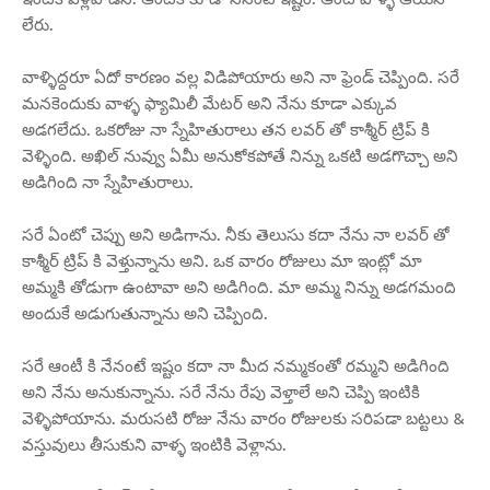
లేరు.
వాళ్ళిద్దరూ ఏదో కారణం వల్ల విడిపోయారు అని నా ఫ్రెండ్ చెప్పింది. సరే
మనకెందుకు వాళ్ళ ఫ్యామిలీ మేటర్ అని నేను కూడా ఎక్కువ
అడగలేదు. ఒకరోజు నా స్నేహితురాలు తన లవర్ తో కాశ్మీర్ ట్రిప్ కి
వెళ్ళింది. అఖిల్ నువ్వు ఏమీ అనుకోకపోతే నిన్ను ఒకటి అడగొచ్చా అని
అడిగింది నా స్నేహితురాలు.
సరే ఏంటో చెప్పు అని అడిగాను. నీకు తెలుసు కదా నేను నా లవర్ తో
కాశ్మీర్ ట్రిప్ కి వెళ్తున్నాను అని. ఒక వారం రోజులు మా ఇంట్లో మా
అమ్మకి తోడుగా ఉంటావా అని అడిగింది. మా అమ్మ నిన్ను అడగమంది
అందుకే అడుగుతున్నాను అని చెప్పింది.
సరే ఆంటీ కి నేనంటే ఇష్టం కదా నా మీద నమ్మకంతో రమ్మని అడిగింది
అని నేను అనుకున్నాను. సరే నేను రేపు వెళ్తాలే అని చెప్పి ఇంటికి
వెళ్ళిపోయాను. మరుసటి రోజు నేను వారం రోజులకు సరిపడా బట్టలు &
వస్తువులు తీసుకుని వాళ్ళ ఇంటికి వెళ్లాను.