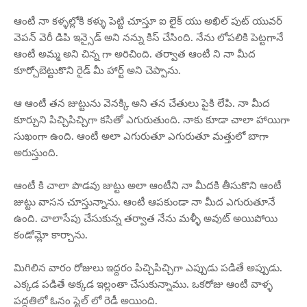
ఆంటీ నా కళ్ళల్లోకి కళ్ళు పెట్టి చూస్తూ ఐ లైక్ యు అఖిల్ పుట్ యువర్
వెపన్ వెరీ డిపి ఇన్సైడ్ అని నన్ను కిస్ చేసింది. నేను లోపలికి పెట్టగానే
ఆంటీ అమ్మ అని చిన్న గా అరిచింది. తర్వాత ఆంటీ ని నా మీద
కూర్చోబెట్టుకొని రైడ్ మీ హార్ట్ అని చెప్పాను.
ఆ ఆంటీ తన జుట్టును వెనక్కి అని తన చేతులు పైకి లేపి. నా మీద
కూర్చుని పిచ్చిపిచ్చిగా కసితో ఎగురుతుంది. నాకు కూడా చాలా హాయిగా
సుఖంగా ఉంది. ఆంటీ అలా ఎగురుతూ ఎగురుతూ మత్తులో బాగా
అరుస్తుంది.
ఆంటీ కి చాలా పొడవు జుట్టు అలా ఆంటీని నా మీదకి తీసుకొని ఆంటీ
జుట్టు వాసన చూస్తున్నాను. ఆంటీ ఆపకుండా నా మీద ఎగురుతూనే
ఉంది. చాలాసేపు చేసుకున్న తర్వాత నేను మళ్ళీ అవుట్ అయిపోయి
కండోమ్లో కార్చాను.
మిగిలిన వారం రోజులు ఇద్దరం పిచ్చిపిచ్చిగా ఎప్పుడు పడితే అప్పుడు.
ఎక్కడ పడితే అక్కడ ఇల్లంతా చేసుకున్నాము. ఒకరోజు ఆంటీ వాళ్ళ
పద్ధతిలో ఓనం స్టైల్ లో రెడీ అయింది.