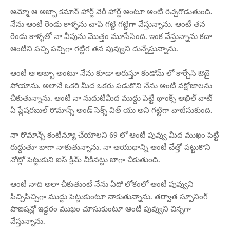
అమ్మో ఆ అబ్బా కమాన్ హార్ట్ వెరీ హార్డ్ అంటూ ఆంటీ రెచ్చగొడుతుంది.
నేను ఆంటీ రెండు కాళ్ళను చాపి గట్టి గట్టిగా వేస్తున్నాను. ఆంటీ తన
రెండు కాళ్ళతో నా వీపును మొత్తం మూసేసింది. ఇంక వేస్తున్నాను కదా
ఆంటీని పచ్చి పచ్చిగా గట్టిగ తన పువ్వుని దున్నేస్తున్నాను.
ఆంటీ ఆ అబ్బా అంటూ నేను కూడా అరుస్తూ కండోమ్ లో కార్చేసి ఔటై
పోయాను. అలానే ఒకరి మీద ఒకరు పడుకొని నేను ఆంటీ వక్షోజాలను
చీకుతున్నాను. ఆంటీ నా నుదుటిమీద ముద్దు పెట్టి థాంక్స్ అఖిల్ వాట్
ఏ ప్లేషరబుల్ రొమాన్స్ అండ్ సెక్స్ విత్ యు అని గట్టిగా వాటేసుకుంది.
నా రొమాన్స్ కంటిన్యూ చేయాలని 69 లో ఆంటీ పువ్వు మీద ముఖం పెట్టి
రుద్దుతూ బాగా నాకుతున్నాను. నా ఆయుధాన్ని ఆంటీ చేత్తో పట్టుకొని
నోట్లో పెట్టుకుని ఐస్ క్రీమ్ చీకినట్టు బాగా చీకుతుంది.
ఆంటీ నాది అలా చీకుతుంటే నేను ఏదో లోకంలో ఆంటీ పువ్వుని
పిచ్చిపిచ్చిగా ముద్దు పెట్టుకుంటూ నాకుతున్నాను. తర్వాత స్పూనింగ్
పొజిషన్లో ఇద్దరం ముఖం చూసుకుంటూ ఆంటీ పువ్వుని చిన్నగా
వేస్తున్నాను.