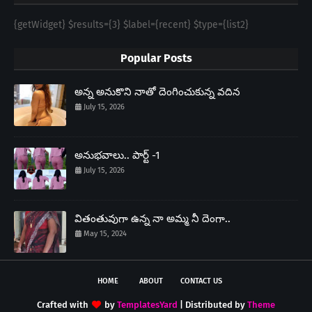
{getWidget} $results={3} $label={recent} $type={list2}
Popular Posts
అన్న అనుకొని నాతో దెంగించుకున్న వదిన
July 15, 2026
అనుభవాలు.. పార్ట్ -1
July 15, 2026
వితంతువుగా ఉన్న నా అమ్మ నీ దెంగా..
May 15, 2024
HOME
ABOUT
CONTACT US
Crafted with
by
TemplatesYard
| Distributed by
Theme