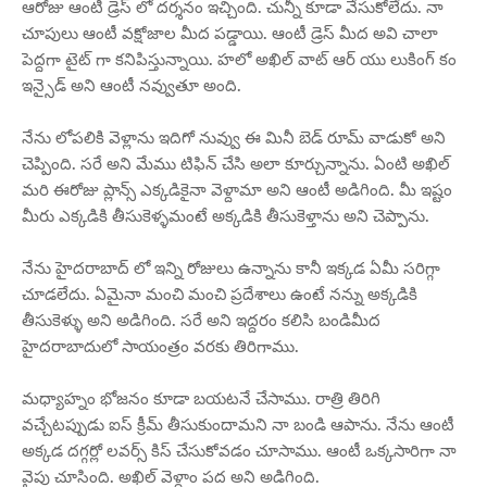
ఆరోజు ఆంటీ డ్రెస్ లో దర్శనం ఇచ్చింది. చున్నీ కూడా వేసుకోలేదు. నా
చూపులు ఆంటీ వక్షోజాల మీద పడ్డాయి. ఆంటీ డ్రెస్ మీద అవి చాలా
పెద్దగా టైట్ గా కనిపిస్తున్నాయి. హలో అఖిల్ వాట్ ఆర్ యు లుకింగ్ కం
ఇన్సైడ్ అని ఆంటీ నవ్వుతూ అంది.
నేను లోపలికి వెళ్లాను ఇదిగో నువ్వు ఈ మినీ బెడ్ రూమ్ వాడుకో అని
చెప్పింది. సరే అని మేము టిఫిన్ చేసి అలా కూర్చున్నాను. ఏంటి అఖిల్
మరి ఈరోజు ప్లాన్స్ ఎక్కడికైనా వెళ్దామా అని ఆంటీ అడిగింది. మీ ఇష్టం
మీరు ఎక్కడికి తీసుకెళ్ళమంటే అక్కడికి తీసుకెళ్తాను అని చెప్పాను.
నేను హైదరాబాద్ లో ఇన్ని రోజులు ఉన్నాను కానీ ఇక్కడ ఏమీ సరిగ్గా
చూడలేదు. ఏమైనా మంచి మంచి ప్రదేశాలు ఉంటే నన్ను అక్కడికి
తీసుకెళ్ళు అని అడిగింది. సరే అని ఇద్దరం కలిసి బండిమీద
హైదరాబాదులో సాయంత్రం వరకు తిరిగాము.
మధ్యాహ్నం భోజనం కూడా బయటనే చేసాము. రాత్రి తిరిగి
వచ్చేటప్పుడు ఐస్ క్రీమ్ తీసుకుందామని నా బండి ఆపాను. నేను ఆంటీ
అక్కడ దగ్గర్లో లవర్స్ కిస్ చేసుకోవడం చూసాము. ఆంటీ ఒక్కసారిగా నా
వైపు చూసింది. అఖిల్ వెళ్దాం పద అని అడిగింది.