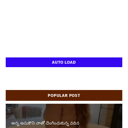
AUTO LOAD
POPULAR POST
అన్న అనుకొని నాతో దెంగించుకున్న వదిన