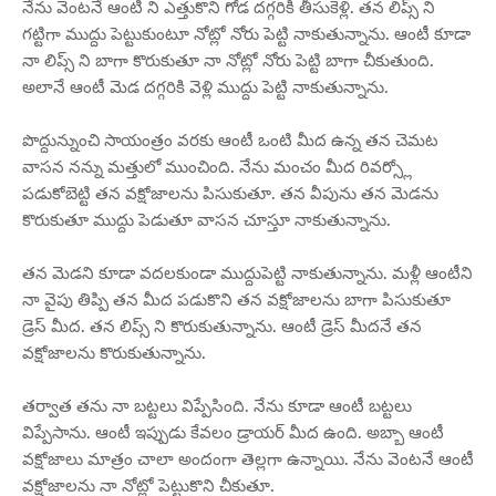
నేను వెంటనే ఆంటీ ని ఎత్తుకొని గోడ దగ్గరికి తీసుకెళ్లి. తన లిప్స్ ని
గట్టిగా ముద్దు పెట్టుకుంటూ నోట్లో నోరు పెట్టి నాకుతున్నాను. ఆంటీ కూడా
నా లిప్స్ ని బాగా కొరుకుతూ నా నోట్లో నోరు పెట్టి బాగా చీకుతుంది.
అలానే ఆంటీ మెడ దగ్గరికి వెళ్లి ముద్దు పెట్టి నాకుతున్నాను.
పొద్దున్నుంచి సాయంత్రం వరకు ఆంటీ ఒంటి మీద ఉన్న తన చెమట
వాసన నన్ను మత్తులో ముంచింది. నేను మంచం మీద రివర్స్లో
పడుకోబెట్టి తన వక్షోజాలను పిసుకుతూ. తన వీపును తన మెడను
కొరుకుతూ ముద్దు పెడుతూ వాసన చూస్తూ నాకుతున్నాను.
తన మెడని కూడా వదలకుండా ముద్దుపెట్టి నాకుతున్నాను. మళ్లీ ఆంటీని
నా వైపు తిప్పి తన మీద పడుకొని తన వక్షోజాలను బాగా పిసుకుతూ
డ్రెస్ మీద. తన లిప్స్ ని కొరుకుతున్నాను. ఆంటీ డ్రెస్ మీదనే తన
వక్షోజాలను కొరుకుతున్నాను.
తర్వాత తను నా బట్టలు విప్పేసింది. నేను కూడా ఆంటీ బట్టలు
విప్పేసాను. ఆంటీ ఇప్పుడు కేవలం డ్రాయర్ మీద ఉంది. అబ్బా ఆంటీ
వక్షోజాలు మాత్రం చాలా అందంగా తెల్లగా ఉన్నాయి. నేను వెంటనే ఆంటీ
వక్షోజాలను నా నోట్లో పెట్టుకొని చీకుతూ.