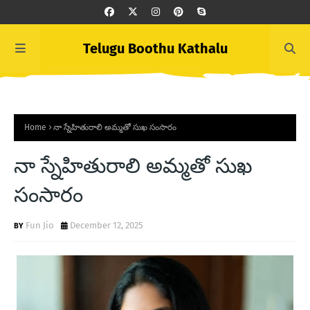
Telugu Boothu Kathalu
Home
నా స్నేహితురాలి అమ్మతో సుఖ సంసారం
నా స్నేహితురాలి అమ్మతో సుఖ
సంసారం
Fun Jio
December 12, 2025