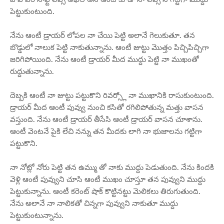
పెట్టుకుంటుంది.
నేను ఆంటీ డ్రాయర్ లోపల నా చేయి పెట్టి అలానే గెలుకుతూ. తన
బొడ్డులో నాలుక పెట్టి నాకుతున్నాను. ఆంటీ జుట్టు మొత్తం పిచ్చిపిచ్చిగా
జరిగిపోయింది. నేను ఆంటీ డ్రాయర్ మీద ముద్దు పెట్టి నా ముఖంతో
రుద్దుతున్నాను.
దెబ్బకి ఆంటీ నా జుట్టు పట్టుకొని రివర్స్లో నా ముఖానికి రాసుకుంటుంది.
డ్రాయర్ మీద ఆంటీ పువ్వు నుంచి కసితో రగిలిపోతున్న మత్తు వాసన
వస్తుంది. నేను ఆంటీ డ్రాయర్ తీసేసి ఆంటీ డ్రాయర్ వాసన చూశాను.
ఆంటీ వెంటనే పైకి లేచి నన్ను తన మీదకు లాగి నా భుజాలను గట్టిగా
పట్టుకొని.
నా నోట్లో నోరు పెట్టి తన ఉమ్ము తో నాకు ముద్దు పెడుతుంది. నేను కిందకి
వెళ్లి ఆంటీ పువ్వుని చూసి ఆంటీ ముఖం చూస్తూ తన పువ్వుని ముద్దు
పెట్టుకున్నాను. ఆంటీ కరెంట్ షాక్ కొట్టినట్టు మెలికలు తిరుగుతుంది.
నేను అలానే నా నాలికతో చిన్నగా పువ్వుని నాకుతూ ముద్దు
పెట్టుకుంటున్నాను.