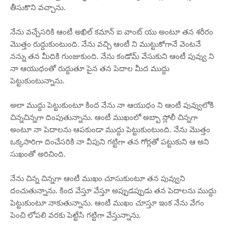
తీసుకొని వచ్చాను.
నేను వచ్చేసరికి ఆంటీ అఖిల్ కమాన్ ఐ వాంట్ యు అంటూ తన శరీరం
మొత్తం రుద్దుకుంటుంది. నేను వచ్చి ఆంటీ ని ముట్టుకోగానే వెంటనే
నన్ను తన మీదికి గుంజుకుంది. నేను కండోమ్ వేసుకుని ఆంటీ పువ్వు ని
నా ఆయుధంతో రుద్దుతూ పైన తన పెదాల మీద ముద్దు
పెట్టుకుంటున్నాను.
అలా ముద్దు పెట్టుకుంటూ కింద నేను నా ఆయుధం ని ఆంటీ పువ్వులోకి
చిన్నచిన్నగా దింపుతున్నాను. ఆంటీ ముఖంలో అబ్బా స్లోలీ చిన్నగా
అంటూ నా పెదాలను ఆపకుండా ముద్దు పెట్టుకుంటుంది. నేను మొత్తం
ఒక్కసారిగా దించేసరికి నా వీపుని గట్టిగా తన గోర్లతో పట్టుకుని ఆ అని
సుఖంతో అరిచింది.
నేను చిన్న చిన్నగా ఆంటీ ముఖం చూసుకుంటూ తన పువ్వుని
దంచుతున్నాను. కింద వేస్తూ వేస్తూ అప్పుడప్పుడు తన పెదాలను ముద్దు
పెట్టుకుంటూ నాకుతున్నాను. ఆంటీ ముఖం చూస్తూ ఇంక నేను వేగం
పెంచి లోపలి వరకు పెట్టేసి గట్టిగా వేస్తున్నాను.