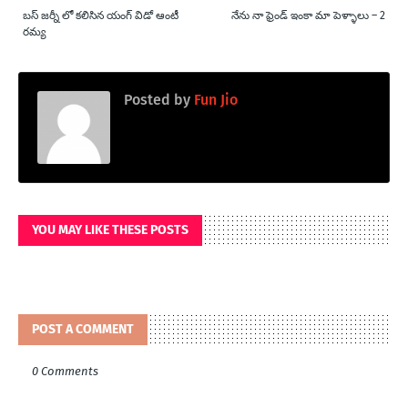
బస్ జర్నీ లో కలిసిన యంగ్ విడో ఆంటీ
నేను నా ఫ్రెండ్ ఇంకా మా పెళ్ళాలు – 2
రమ్య
Posted by
Fun Jio
YOU MAY LIKE THESE POSTS
POST A COMMENT
0 Comments