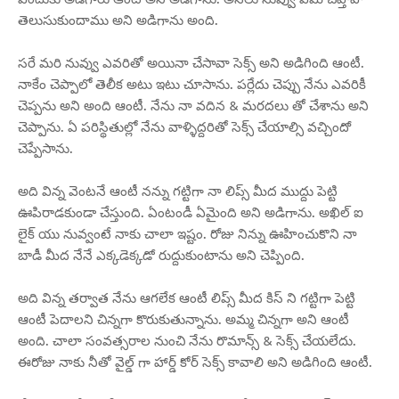
తెలుసుకుందాము అని అడిగాను అంది.
సరే మరి నువ్వు ఎవరితో అయినా చేసావా సెక్స్ అని అడిగింది ఆంటీ.
నాకేం చెప్పాలో తెలీక అటు ఇటు చూసాను. పర్లేదు చెప్పు నేను ఎవరికీ
చెప్పను అని అంది ఆంటీ. నేను నా వదిన & మరదలు తో చేశాను అని
చెప్పాను. ఏ పరిస్థితుల్లో నేను వాళ్ళిద్దరితో సెక్స్ చేయాల్సి వచ్చిందో
చెప్పేసాను.
అది విన్న వెంటనే ఆంటీ నన్ను గట్టిగా నా లిప్స్ మీద ముద్దు పెట్టి
ఊపిరాడకుండా చేస్తుంది. ఏంటండీ ఏమైంది అని అడిగాను. అఖిల్ ఐ
లైక్ యు నువ్వంటే నాకు చాలా ఇష్టం. రోజు నిన్ను ఊహించుకొని నా
బాడీ మీద నేనే ఎక్కడెక్కడో రుద్దుకుంటాను అని చెప్పింది.
అది విన్న తర్వాత నేను ఆగలేక ఆంటీ లిప్స్ మీద కిస్ ని గట్టిగా పెట్టి
ఆంటీ పెదాలని చిన్నగా కొరుకుతున్నాను. అమ్మ చిన్నగా అని ఆంటీ
అంది. చాలా సంవత్సరాల నుంచి నేను రొమాన్స్ & సెక్స్ చేయలేదు.
ఈరోజు నాకు నీతో వైల్డ్ గా హార్డ్ కోర్ సెక్స్ కావాలి అని అడిగింది ఆంటీ.