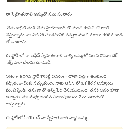
నా స్నేహితురాలి అమ్మతో సుఖ సంసారం
నేను అఖిల్ వంశీ. నేను హైదరాబాద్ లో మంచి కంపెనీ లో జాబ్
చేస్తున్నాను. నా ఏజ్ 28 చూడటానికి సన్నగా మంచి నరాలు కలిగిన బాడీ
తో ఉంటాను.
ఈ స్టోరీ లో నా ఆఫీస్ స్నేహితురాలి వాళ్ళ అమ్మతో మంచి రొమాంటిక్
సెక్స్ ఎలా చేశాను చూడండి.
నిజంగా జరిగిన స్టోరీ కాబట్టి వివరంగా చాలా పెద్దగా ఉంటుంది.
కచ్చితంగా మీకు నచ్చుతుంది. నాకు ఆఫీస్ లో ఒక కేరళ అమ్మాయి
మంచి ఫ్రెండ్. తను నాతో అన్ని షేర్ చేసుకుంటుంది. తనకి లవర్ కూడా
ఉన్నాడు. మా మధ్య జరిగిన సంభాషణలను నేను తెలుగులో
రాస్తున్నాను.
ఈ స్టోరీలో హీరోయిన్ నా స్నేహితురాలి వాళ్ల అమ్మ.