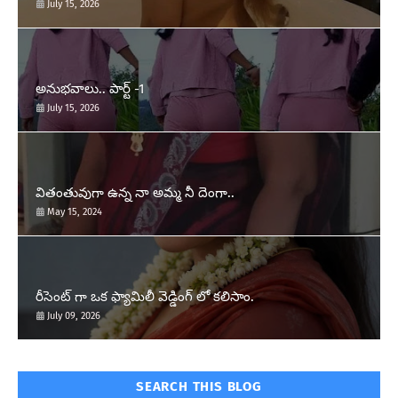
July 15, 2026
అనుభవాలు.. పార్ట్ -1
July 15, 2026
వితంతువుగా ఉన్న నా అమ్మ నీ దెంగా..
May 15, 2024
రీసెంట్ గా ఒక ఫ్యామిలీ వెడ్డింగ్ లో కలిసాం.
July 09, 2026
SEARCH THIS BLOG