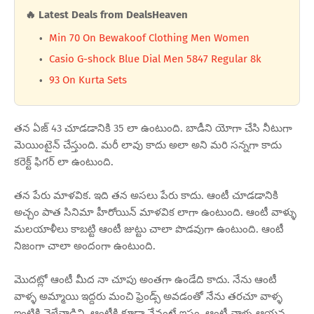
🔥 Latest Deals from DealsHeaven
Min 70 On Bewakoof Clothing Men Women
Casio G-shock Blue Dial Men 5847 Regular 8k
93 On Kurta Sets
తన ఏజ్ 43 చూడడానికి 35 లా ఉంటుంది. బాడీని యోగా చేసి నీటుగా
మెయింటైన్ చేస్తుంది. మరీ లావు కాదు అలా అని మరి సన్నగా కాదు
కరెక్ట్ ఫిగర్ లా ఉంటుంది.
తన పేరు మాళవిక. ఇది తన అసలు పేరు కాదు. ఆంటీ చూడడానికి
అచ్చం పాత సినిమా హీరోయిన్ మాళవిక లాగా ఉంటుంది. ఆంటీ వాళ్ళు
మలయాళీలు కాబట్టి ఆంటీ జుట్టు చాలా పొడవుగా ఉంటుంది. ఆంటీ
నిజంగా చాలా అందంగా ఉంటుంది.
మొదట్లో ఆంటీ మీద నా చూపు అంతగా ఉండేది కాదు. నేను ఆంటీ
వాళ్ళ అమ్మాయి ఇద్దరు మంచి ఫ్రెండ్స్ అవడంతో నేను తరచూ వాళ్ళ
ఇంటికి వెళ్లేవాడిని. ఆంటీకి కూడా నేనంటే ఇష్టం. ఆంటీ వాళ్ళ ఆయన