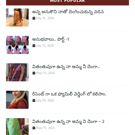
MOST POPULAR
అన్న అనుకొని నాతో దెంగించుకున్న వదిన
July 15, 2026
అనుభవాలు.. పార్ట్ -1
July 15, 2026
వితంతువుగా ఉన్న నా అమ్మ నీ దెంగా..
May 15, 2024
రీసెంట్ గా ఒక ఫ్యామిలీ వెడ్డింగ్ లో కలిసాం.
July 09, 2026
వితంతువుగా ఉన్న నా అమ్మ ని దెంగా – 2
May 15, 2024