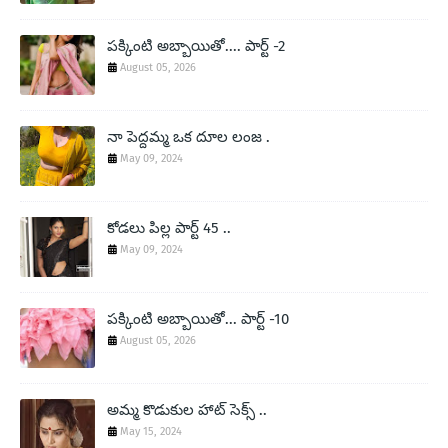
పక్కింటి అబ్బాయితో.... పార్ట్ -2
August 05, 2026
నా పెద్దమ్మ ఒక దూల లంజ .
May 09, 2024
కోడలు పిల్ల పార్ట్ 45 ..
May 09, 2024
పక్కింటి అబ్బాయితో... పార్ట్ -10
August 05, 2026
అమ్మ కొడుకుల హాట్ సెక్స్ ..
May 15, 2024