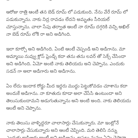
ఆరోజు రాత్రి ఆంటీ తన బెడ్ రూమ్ లో పడుకుంది. నేను వేరే రూమ్ లో
పడుకున్నాను. నాకు నిద్ర రావడం లేదని అమృతం సీరియల్
చూస్తున్నాను. చాలా సేపు తర్వాత ఆంటీ నా రూమ్ దగ్గరికి వచ్చి అఖిల్
నా బెడ్ రూమ్ లోకి రా అని అడిగింది.
ఇలా కూర్చో అని అడిగింది. ఏంటి ఆంటీ చెప్పండి అని అడిగాను. మా
అమ్మాయి నువ్వు క్లోస్ ఫ్రెండ్స్ కదా తను తను లవర్ తో సెక్స్ చేసిందా
అని అడిగింది. ఏమో అంటి నాకు తెలియదు అని చెప్పాను. ఎందుకు
సడన్ గా అలా అడిగారు అని అడిగాను.
ఏం లేదు ఇందాక రోడ్డు మీద ఇద్దరు ముద్దు పెట్టుకోవడం చూశాను కదా
అందుకే అడిగాను. నా కూతురు కూడా అలా చేసేసి ఉంటుందా అని
తెలుసుకుందామని అడుగుతున్నాను అని అంటి అంది. నాకు తెలియదు
ఆంటీ అని చెప్పాను.
నాకు తెలుసు వాళ్ళిద్దరూ చాలాసార్లు చేసుకున్నారు. మా ఇంట్లోనే
చాలాసార్లు చేసుకున్నారు అని ఆంటీ చెప్పింది. మరి తెలిసి నన్ను
ఎందుకు అడిగారు ఆంటీ అని అడిగాను. అసలు నువ్వు ఏమి చెప్తావా