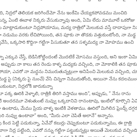
, నిద్రలో తెలియక జరిగిందేమో నేను ఇంకేమి చేయ్యకపోవడము మంచిది
ుకున్న, ఏంటి ఈవాళ నిక్కరు వేసుకున్నావు అంది, ఏమి లేదు మామూలే ఒకరోజు
లు మాట్లాడుకుంటూ నిద్రపోయాము, మద్య రాత్రిలో మెలుకువ వస్తే దాదాపుగా నిన
గా నడుము వరకు లేచిపోయింది, తన పూకు నా తొడకు వత్తుకుంటోంది, నా మడ్డ
ివేసి, ఒక్కసారి కొద్దిగా గట్టిగా పిసుకుతూ తన సళ్ళమద్య నా మోహము ఉంచి
ా ఎక్కువ చేస్తే, బెడిసికోట్టిందంటే మొదటికే మోసము వస్తుంది, అని ఇంకా ఏమి
ి, అప్పుడు నా కాలు తన రెండు కాళ్ళ మధ్యకు వచ్చింది, నా మోకాలికి తన పూకు
ోయా, ఎవరో నా మద్దను నిమురుతున్నట్లుగా అనిపించి మెలుకువ వచ్చింది, చూస
్డ పై (నిక్కరు పై నుంచే) వేసి చిన్నగా నిమురుతోంది, అయినా నేను కదలముం
టూ, నిద్రలోకి జారుకున్నా
క ఊరికి వెళ్ళాలి, రాత్రికి తిరిగి వస్తాము అంది”, అప్పుడు, ” నేను రాను
ేంటి అందరమూ వెళుతుంటే నువ్వు ఒక్కదానివి రానంటావు, ఇంటిలో కూర్చొని ఏ
ా ఉంటాడు, మేము ప్రియ వాళ్ళ ఇంటికి వెళతాము. ఊరిలో మిగిలిన ఫ్రెండ్స్ దగ్గ
మరి నువ్వు ఉంటావా” అంది, “మీరు ఎలా చెపితే అలానే” అన్నాను.
ంద పెట్టి పడుకున్నా, ఏవేవో కబుర్లు చెప్పుకుంటూ పడుకున్నాము, ఈ ర్రాత్రి
ాగా నిద్ర పట్టింది, ఎవరో నన్ను గట్టిగా పట్టుకున్నట్లు అయితే మెలుకువ వచ్చింది