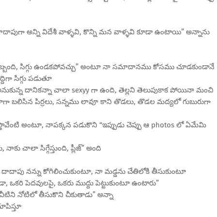
ాపుగా అన్ని విదేశీ వాళ్ళవి, కొన్ని మన వాళ్ళవి కూడా ఉంటాయి” అన్నాను
కు ఇబ్బంది, సిగ్గు ఉండకపోవచ్చు” అంటూ నా సమాదానము కోసము చూడకుండానే
్దిగా సిగ్గు పడుతూ
కున్న దానికన్నా చాలా sexyy గా ఉంది, తెల్లని తెలుపుకాక పోయినా మంచి
 బాగా బలిసిన పిర్రలు, సన్నము లావూ కాని తొడలు, తొడల మద్యలో గుబురుగా
తావేంటి అంటూ, నాపక్కన పడుకొని “ఇప్పుడు చెప్పు ఆ photos లో ఏమేమి
కు చాలా సిగ్గేస్తుంది, ప్లీజ్” అంది
దాదాపు నన్ను కోగిలించుకుంటూ, నా మడ్డను చేతిలోకి తీసుకుంటూ
, ఒకరి పెదవులపై, ఒకరు ముద్దు పెట్టుకుంటూ ఉంటారు”
టిని నోటిలో తీసుకొని చీకుతాడు” అన్నా
ూపిస్తూ