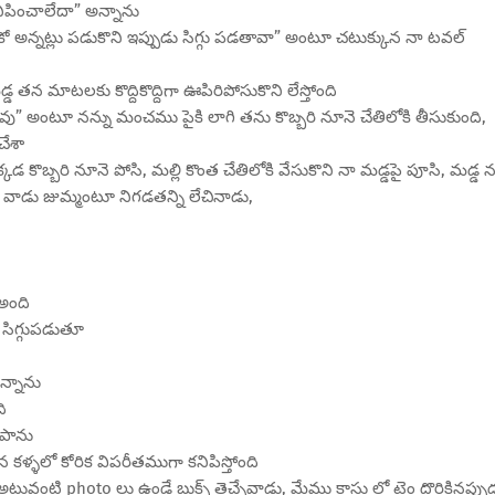
ిపించాలేదా” అన్నాను
ుకో అన్నట్లు పడుకొని ఇప్పుడు సిగ్గు పడతావా” అంటూ చటుక్కున నా టవల్
డ తన మాటలకు కొద్దికొద్దిగా ఊపిరిపోసుకొని లేస్తోంది
ావు” అంటూ నన్ను మంచము పైకి లాగి తను కొబ్బరి నూనె చేతిలోకి తీసుకుంది,
చేశా
కొబ్బరి నూనె పోసి, మల్లి కొంత చేతిలోకి వేసుకొని నా మడ్డపై పూసి, మడ్డ న
 వాడు జుమ్మంటూ నిగడతన్ని లేచినాడు,
అంది
 సిగ్గుపడుతూ
న్నాను
ి
ఆపాను
కళ్ళలో కోరిక విపరీతముగా కనిపిస్తోంది
అటువంటి photo లు ఉండే బుక్స్ తెచ్చేవాడు, మేము క్లాసు లో టైం దొరికినప్పు