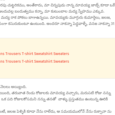
ూరపు చుట్టరికము, అంతేకాదు, మా చిన్నపుడు నాన్న మావయ్య జాబ్స్ కూడా ఒకే
, అందువల్ల బందుత్వము కన్నా, మా కుటుంబాల మద్య స్నేహము ఎక్కువ.
ల మద్య రాక పోకలు బాగాఉన్నయి. మావయ్యకు మూగ్గురు కుమార్తెలు, జలజ,
ంగా కసురుకుంటూ ఉంటుంది. అందరూ నాకన్నా పెద్దవాళ్ళే, వనజ నాకన్నా 31
ns Trousers T-shirt Sweatshirt Sweaters
ns Trousers T-shirt Sweatshirt Sweaters
 నెలలు అయ్యింది.
ోయింది, తరువాత రెండు రోజులకు మావయ్య వచ్చారు, మరుసటి రోజు నన్ను
 ఒక పది రోజులకోసమని నన్ను తనతో వాళ్ళు ప్రస్తుతము ఉంటున్న ఊరికి
కంటే, జలజ పెళ్ళికి కూడా నేను రాలేదు, ఆ సమయములోనే నేను రుక్సానా ను