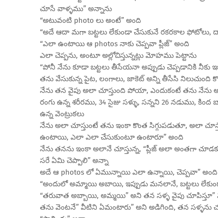
చూసే వాళ్ళము” అన్నాను
“అటువంటి photo లు అంటే” అంది
“అదే ఆదా మగా బట్టలు లేకుండా చేసుకునే రకరకాల ఫోటోలు, దాద
“ఎలా ఉంటాయి ఆ photos నాకు చెప్పవా ప్లీజ్” అంది
ఎలా చెప్పను, అంటూ అల్లోచిస్తున్నట్లు మోహము పెట్టాను
“పోనీ నేను కూడా బట్టలు తీసేయనా అప్పుడు చెప్పడానికి నీ
తను వేసుకున్న పైట, లంగాలు, జాకెట్ అన్ని తీసేసి నిలుచుంది కొద
నేను తన వైపు అలా చూస్తుంది పోయా, ఎందుకంటే తను నేను అను
రంగు ఉన్న శరీరము, 34 సైజు సళ్ళు, సన్నని 26 నడుము, కింద
ఉన్న వెంట్రుకలు
నేను అలా చూస్తుంటే తను ఇంకా కొంత సిగ్గుపడుతూ, అలా చూస్
ఉంటాయి, ఎలా ఎలా చేసుకుంటూ ఉంటారూ” అంది
నేను తనను ఇంకా అలానే చూస్తున్న, “ప్లీజ్ అలా అంతగా చూడకు, నా
సరే ఏమి చెప్పాలి” అన్నా
అదే ఆ photos లో ఏమున్నాయి ఎలా ఉన్నాయి, చెప్పవా” అంది 
“అందులో అమ్మాయి అబాయి, ఇప్పుడు మనలానే, బట్టలు లేకుండా
“తరువాత అబ్బాయి, అమ్మయి” అని తన సళ్ళ వైపు చూపిస్తూ” వీ
తను వెంటనే” వీటిని ఏమంటారు” అని అడిగింది, తన సళ్ళను చ