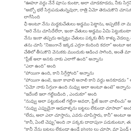
“ఊహూ వద్దు నేనే పూసు కుంటా, అలా చూడకూడదు, నీకు సిగ్గన
“అబ్బో భలే సిగ్గుపడుతున్నవురా, రాత్రి ఏమో తెరుచుకొని చూస
లాగేసింది
ఛీ అంటూ నేను మడ్డకుచేతులు అడ్డము పెట్టాను, అప్పటికే నా మడ్
“అరె నేను చూసిదేలేరా, ఇంకా చేతులు అడ్డము ఏమి పెట్టుకుంట
నేను ఇంకా తప్పదు అన్నట్లు చేతులు పక్కకు తీసి కాళ్ళు వెడల్పు 
తను చూసి “నిజంగానే ఇక్కడ ఎర్రగా కందింది కదరా” అంటూ అక్కడ 
చేతిలో తీసుకొని వెనుకకు ముందుకు ఆడించ సాగింది, అంతే మా
“ప్లీజ్ అలా అనకు నాకు ఎలాగో ఉంది” అన్నాను
“ఎలా ఉంది” అంది
“హాయిగా ఉంది, కాని సిగ్గేస్తోంది” అన్నాను
“హాయిగా ఉంటె, ఇంకా కావాలి అనాలి కాని వద్దు అనకూడదు ” 
“ఏమో నాకు సిగ్గుగా ఉంది నువ్వు అలా అంటూ ఉంటె” అన్నాను
“ఇదేంటి ఇలా గట్టిబడింది , ఎందుకూ” అంది
“నువ్వు అలా పట్టుకుంటే గట్టిగా అవదా, ప్లీజ్ ఇంకా చాలించు” అ
“నువ్వు ఎప్పుడైనా ఆడవాళ్ళను బట్టలు లేకుండా చూసావా” అంద
“లేదు, అలా ఎలా చూస్తాను, ఎవరు చూపిస్తారు, కానీ” అంటూ 
“కానీ, ఏంటి చెప్పు”అంది నా పక్కకు దాదాపుగా పడుకుంటూ, తన 
“కానీ నేను బట్టలు లేకుండా ఉండే photo లు చూసా, మా ఫ్రెండ్ 