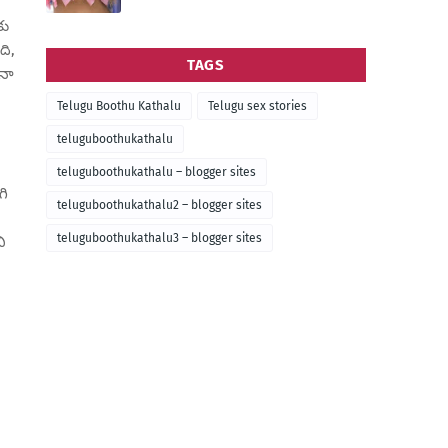
కు
ది,
TAGS
,నా
Telugu Boothu Kathalu
Telugu sex stories
teluguboothukathalu
teluguboothukathalu – blogger sites
గి
teluguboothukathalu2 – blogger sites
teluguboothukathalu3 – blogger sites
ి