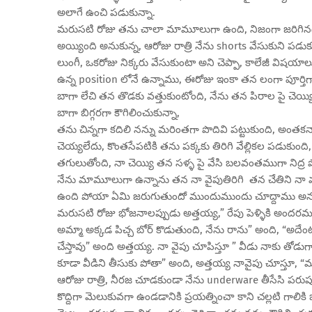
అలాగే ఉంచి పడుకున్నా.
మరుసటి రోజు తను చాలా మామూలుగా ఉంది, నిజంగా జరిగినది
అయ్యింది అనుకున్న, ఆరోజు రాత్రి నేను shorts వేసుకుని పడ
లుంగీ, ఒకరోజు నిక్కరు వేసుకుంటా అని చెప్పా, కాలేజీ విషయా
ఉన్న position లోనే ఉన్నాము, ఈరోజు ఇంకా తన లంగా పూర్తి
బాగా లేచి తన తొడకు వత్తుకుంటోంది, నేను తన పిరాల పై చెయ్య
బాగా బిగ్గరగా కౌగిలించుకున్నా,
తను చిన్నగా కదిలి నన్ను మరింతగా పొదివి పట్టుకుంది, అంతకన్న
చెయ్యలేదు, కొంతసేపటికి తను పక్కకు తిరిగి వేల్లికల పడుకుంద
తగులుతోంది, నా చెయ్యి తన సళ్ళ పై వేసి బలవంతముగా నిద్ర ప
నేను మామూలుగా ఉన్నాను తన నా వైపుతిరిగి తన చేతిని నా మడ
ఉంది పోయా ఏమి జరుగుతుందో ముందుముందు చూద్దాము అనుకుం
మరుసటి రోజు భోజనాలప్పుడు అత్తయ్య,” రేపు పెళ్ళికి అందరమూ పక్
అమ్మా అక్కడ పిచ్చ బోర్ కొడుతుంది, నేను రాను” అంది, “అద
చేస్తావు” అంది అత్తయ్య. నా వైపు చూపిస్తూ ” వీడు నాకు తోడుగ
కూడా వీడిని తీసుకు పోతా” అంది, అత్తయ్య నావైపు చూస్తూ, “
ఆరోజు రాత్రి, నీరజ చూడకుండా నేను underware తీసేసి పరుపు కి
కొద్దిగా మెలుకువగా ఉండడానికి ప్రయత్నించా కాని చల్లటి గాలికి బ