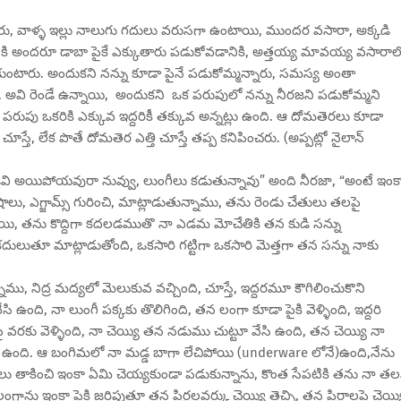
ు, వాళ్ళ ఇల్లు నాలుగు గదులు వరుసగా ఉంటాయి, ముందర వసారా, అక్కడి
త్రి కి అందరూ డాబా పైకే ఎక్కుతారు పడుకోవడానికి, అత్తయ్య మావయ్య వసారాల
ారు. అందుకని నన్ను కూడా పైనే పడుకోమ్మన్నారు, సమస్య అంతా
 అవి రెండే ఉన్నాయి, అందుకని ఒక పరుపులో నన్ను నీరజని పడుకోమ్మని
. ఆ పరుపు ఒకరికి ఎక్కువ ఇద్దరికీ తక్కువ అన్నట్లు ఉంది. ఆ దోమతెరలు కూడా
స్తే, లేక పొతే దోమతెర ఎత్తి చూస్తే తప్ప కనిపించరు. (అప్పట్లో నైలాన్
దవాడివి అయిపోయవురా నువ్వు, లుంగీలు కడుతున్నావు” అంది నీరజా, “అంటే ఇంక
షాలు, ఎగ్జామ్స్ గురించి, మాట్లాడుతున్నాము, తను రెండు చేతులు తలపై
తున్నాయి, తను కొద్దిగా కదలడముతొ నా ఎడమ మోచేతికి తన కుడి సన్ను
ా కదులుతూ మాట్లాడుతోంది, ఒకసారి గట్టిగా ఒకసారి మెత్తగా తన సన్ను నాకు
ు, నిద్ర మద్యలో మెలుకువ వచ్చింది, చూస్తే, ఇద్దరమూ కౌగిలించుకొని
ఉంది, నా లుంగీ పక్కకు తొలిగింది, తన లంగా కూడా పైకి వెళ్ళింది, ఇద్దరి
వరకు వెళ్ళింది, నా చెయ్యి తన నడుము చుట్టూ వేసి ఉంది, తన చెయ్యి నా
ు ఉంది. ఆ బంగిమలో నా మడ్డ బాగా లేచిపోయి (underware లోనే)ఉంది,నేను
లు తాకించి ఇంకా ఏమి చెయ్యకుండా పడుకున్నాను, కొంత సేపటికి తను నా త
ంగాను ఇంకా పైకి జరిపుతూ తన పిర్రలవర్కు చెయ్యి తెచ్చి, తన పిర్రాలపై చెయ్య