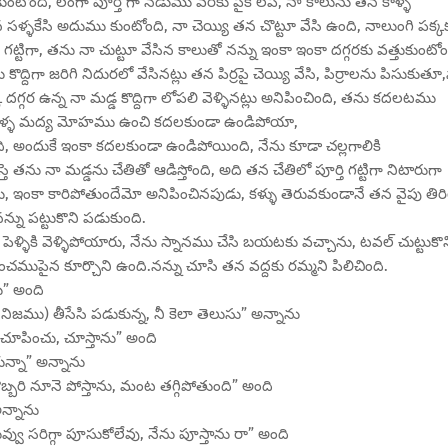
ుకుంటోంది, లంగా పూర్తి గా నడుము వరకు పైకి లేపి, నా కాలును తన కాళ్ళ
సళ్ళకేసి అదుము కుంటోంది, నా చెయ్యి తన చొట్టూ వేసి ఉంది, నాలుంగి పక్క
గట్టిగా, తను నా చుట్టూ వేసిన కాలుతో నన్ను ఇంకా ఇంకా దగ్గరకు వత్తుకుంటోం
ొద్దిగా జరిగి నిదురలో వేసినట్లు తన పిర్రపై చెయ్యి వేసి, పిర్రాలను పిసుకుతూ
్క దగ్గర ఉన్న నా మడ్డ కొద్దిగా లోపలి వెళ్ళినట్లు అనిపించింది, తను కదలటము
న సళ్ళ మద్య మోహము ఉంచి కదలకుండా ఉండిపోయా,
, అందుకే ఇంకా కదలకుండా ఉండిపోయింది, నేను కూడా చల్లగాలికి
తను నా మడ్డను చేతితో ఆడిస్తోంది, అది తన చేతిలో పూర్తి గట్టిగా నిటారుగా
ఇంకా కారిపోతుందేమో అనిపించినపుడు, కళ్ళు తెరువకుండానే తన వైపు తిరి
్ను పట్టుకొని పడుకుంది.
ళ్ళికి వెళ్ళిపోయారు, నేను స్నానము చేసి బయటకు వచ్చాను, టవల్ చుట్టుకొన
డ మంచముపైన కూర్చొని ఉంది.నన్ను చూసి తన వద్దకు రమ్మని పిలిచింది.
ు” అంది
ము) తీసేసి పడుకున్న, నీ కెలా తెలుసు” అన్నాను
 చూపించు, చూస్తాను” అంది
ున్నా” అన్నాను
బ్బరి నూనె పోస్తాను, మంట తగ్గిపోతుంది” అంది
న్నాను
వ్వు సరిగ్గా పూసుకోలేవు, నేను పూస్తాను రా” అంది