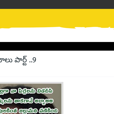
 పార్ట్ ..9