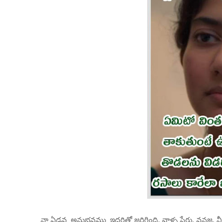
నా ఏడవ అనుభవము ఇద్దరితో జరిగింది, వాళ్ళ పేర్లు, వనజ, న