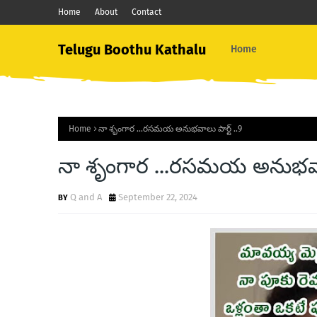
Home
About
Contact
Telugu Boothu Kathalu
Home
Home
నా శృంగార ...రసమయ అనుభవాలు పార్ట్ ..9
నా శృంగార ...రసమయ అనుభవాలు
Q and A
September 22, 2024