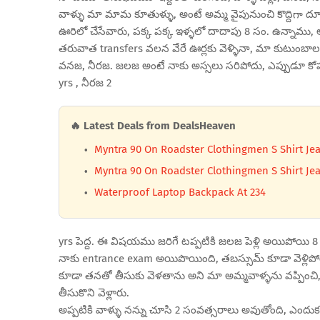
వాళ్ళు మా మామ కూతుళ్ళు, అంటే అమ్మ వైపునుంచి కొద్దిగా ద
ఊరిలో చేసేవారు, పక్క పక్క ఇళ్ళలో దాదాపు 8 సం. ఉన్నాము
తరువాత transfers వలన వేరే ఊర్లకు వెళ్ళినా, మా కుటుంబా
వనజ, నీరజ. జలజ అంటే నాకు అస్సలు సరిపోదు, ఎప్పుడూ కోప
yrs , నీరజ 2
🔥 Latest Deals from DealsHeaven
Myntra 90 On Roadster Clothingmen S Shirt Jea
Myntra 90 On Roadster Clothingmen S Shirt Jea
Waterproof Laptop Backpack At 234
yrs పెద్ద. ఈ విషయము జరిగే టప్పటికి జలజ పెళ్లి అయిపోయి 8
నాకు entrance exam అయిపొయింది, తబస్సుమ్ కూడా వెళ్లిప
కూడా తనతో తీసుకు వెళతాను అని మా అమ్మవాళ్ళను వప్పించి,
తీసుకొని వెళ్లారు.
అప్పటికి వాళ్ళు నన్ను చూసి 2 సంవత్సరాలు అవుతోంది, ఎందు