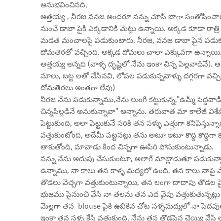
అనుభవించినది,
అత్తయ్య , నీరజ వనజ అందరూ నన్ను చూసి బాగా సంతోషించార
నుంచే డాబా పైకి ఎక్కడానికి మెట్లు ఉన్నాయి. అక్కడ కూడా రా
మడత మంచాలపై పడుకుంటారు. నీరజ, వనజ డాబా పైన పడుకుంట
దోమతెరతో వచ్చింది. అక్కడ దోమలు చాలా ఎక్కువగా ఉన్నాయి.
అత్తయ్య అన్నది (వాళ్ళ దృష్టిలో నేను ఇంకా చిన్న పిల్లవాడినే)
నూలు, బట్ట లతో చేసినవి, లోపల పడుకున్నవాళ్ళు దగ్గరగా వచ్చి చూ
దోమతెరలు అంతగా లేవు)
నీరజ నేను పడుకున్నాము,నేను లుంగీ కట్టుకున్న,”ఉమ్మ్ పెద్
చిన్నపిల్లడినే అనుకున్నావా” అన్నాను. తరువాత మా కాలేజీ విశే
పెట్టుకుంది, అలా పెట్టుకునే సరికి తన సళ్ళు ఎత్తుగా కనిపిస్
వత్తుకుంటోంది, అదేమీ పట్టనట్లు తను అటూ ఇటూ కొద్ది కొద్దిగ
తాకుతోంది, మావాడు కింద చిన్నగా ఊపిరి పోసుకుంటున్నాడు.
నన్ను నేను అదుపు చేసుకుంటూ, అలాగే మాట్లాడుతూ పడుకున్నామ
ఉన్నాము, నా కాలు తన కాళ్ళ మద్యలో ఉంది, తన కాలు నాపై వేసి 
తొడలు వెచ్చగా వత్తుకుంటున్నాయి, తన లంగా దాదాపు తొడల పై 
భుజము పైనుంచి వేసి నా తలను తన ఎద వైపు వత్తుకుతున్నట్ల
మెల్లగా తన blouse పైకి ఉబికిన చోట సళ్ళమద్యలో నా పెదవు
ఇంకా తన సళ్ళ కేసి వత్తుకుంది, నేను తన తొడపైన చెయ్యి వేసి ల