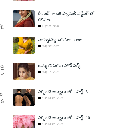
రీసెంట్ గా ఒక ఫ్యామిలీ వెడ్డింగ్ లో
కలిసాం.
్న
July 09, 2026
నా పెద్దమ్మ ఒక దూల లంజ .
May 09, 2024
అమ్మ కొడుకుల హాట్ సెక్స్ ..
్తే
May 15, 2024
డా
పక్కింటి అబ్బాయితో... పార్ట్ -3
మి
August 05, 2026
రకు
పక్కింటి అబ్బాయితో... పార్ట్ -10
.
August 05, 2026