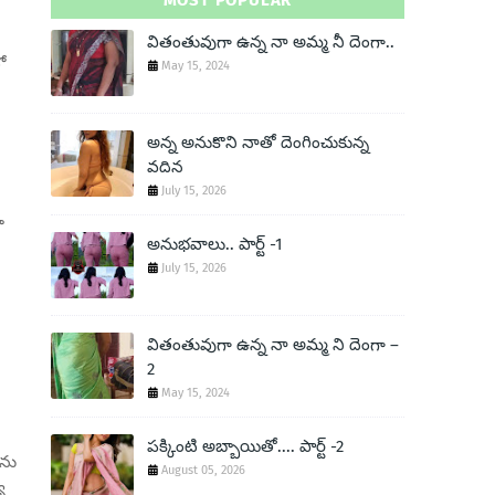
MOST POPULAR
వితంతువుగా ఉన్న నా అమ్మ నీ దెంగా..
ో
May 15, 2024
అన్న అనుకొని నాతో దెంగించుకున్న
వదిన
July 15, 2026
ా
అనుభవాలు.. పార్ట్ -1
July 15, 2026
వితంతువుగా ఉన్న నా అమ్మ ని దెంగా –
2
May 15, 2024
పక్కింటి అబ్బాయితో.... పార్ట్ -2
లను
August 05, 2026
ి