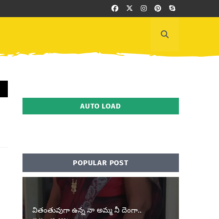
AUTO LOAD
POPULAR POST
వితంతువుగా ఉన్న నా అమ్మ నీ దెంగా..