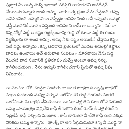
పుట్టాక మీ నాన్న మళ్ళీ ఇలాంటి పరిస్థితి రాకూడదని ఆపరేషన్
చేయించుకున్నారు అంది అమ్మ . నాకు ఒక్క క్షణం నేను చేస్తుంది తప్పు
అనిపించింది అమ్మకి నిజం చెప్పేద్దం అనిపించింది కానీ ఇప్పుడు అమ్మకి
చెప్తే మొదటికే మోసం వస్తుంది అనిపించి కామ్ గా ఉన్నాను . సరే రా
కన్న నోట్లో పెట్టి ఆ కష్టం గట్టెక్కించావు గుద్ద లో కూడా పెట్టి ఈ గండం
గట్టెక్కించు రా అంది అమ్మ . అమ్మ నీకు ఇష్టం అయితేనే చేస్తాను కష్టం
ఐతే వద్దు అన్నాను . కన్న ఆడదాని బ్రతుకులో మొదట అనింట్లో కష్టాలు
బాధలు ఉంటాయి అవే తరువాత సుఖలుగా మారతాయి నేను పడ్డ
మొదటి బాధ సుఖానికి ప్రతిరూపం నువ్వే అంటూ అమ్మ నన్ను
కౌగిలించుకుంది . నేను అమ్మని కౌగిలించుకొని ప్రేమతో అమ్మ వీపు
నిమిరాను .
నా మొహం లోకి చూస్తూ ఎందుకు రా అంత బాధగా ఉన్నావు బాధలో
సుఖం ఉంటుంది నువ్వు ఎక్కువ ఆలోచించక గుద్ద దెంగుడు సంగతి
ఆలోచించు ఈ రాత్రికి చేసుకుందాం అంటూ వెళ్లి తన రూం లో పడుకుంది
అమ్మ .సాయంత్రం నిద్రలేచి కాఫీ తీసుకొని కిరణ్ రూమ్ కి వెళ్లి కిరణ్ ని
నిద్రలేపి కాఫీ ఇచ్చింది మంజుల . కాఫీ తాగుతూ నీ చేతి కాఫీ రుచి ఎక్కడ
దొరకదు అమ్మ అన్నాను . థాంక్స్ రా అని సిగ్గుపడుతూ కన్న నీ మొడ్డ నా