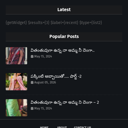
Latest
{getWidget} $results={3} $label={recent} $type={list2}
Popular Posts
వితంతువుగా ఉన్న నా అమ్మ నీ దెంగా..
May 15, 2024
పక్కింటి అబ్బాయితో.... పార్ట్ -2
August 05, 2026
వితంతువుగా ఉన్న నా అమ్మ ని దెంగా – 2
May 15, 2024
HOME
ABOUT
CONTACT US