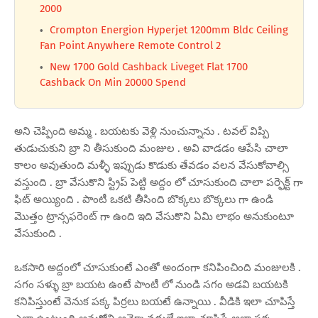
2000
Crompton Energion Hyperjet 1200mm Bldc Ceiling
Fan Point Anywhere Remote Control 2
New 1700 Gold Cashback Liveget Flat 1700
Cashback On Min 20000 Spend
అని చెప్పింది అమ్మ . బయటకు వెళ్లి నుంచున్నాను . టవల్ విప్పి
తుడుచుకుని బ్రా ని తీసుకుంది మంజుల . అవి వాడడం ఆపేసి చాలా
కాలం అవుతుంది మళ్ళీ ఇప్పుడు కొడుకు తేవడం వలన వేసుకోవాల్సి
వస్తుంది . బ్రా వేసుకొని స్ట్రిప్ పెట్టి అద్దం లో చూసుకుంది చాలా పర్ఫెక్ట్ గా
ఫిట్ అయ్యింది . పాంటీ ఒకటి తీసింది బొక్కలు బొక్కలు గా ఉండి
మొత్తం ట్రాన్సఫరెంట్ గా ఉంది ఇది వేసుకొని ఏమి లాభం అనుకుంటూ
వేసుకుంది .
ఒకసారి అద్దంలో చూసుకుంటే ఎంతో అందంగా కనిపించింది మంజులకి .
సగం సళ్ళు బ్రా బయట ఉంటే పాంటీ లో నుండి సగం అడవి బయటకి
కనిపిస్తుంటే వెనుక పక్క పిర్రలు బయటే ఉన్నాయి . వీడికి ఇలా చూపిస్తే