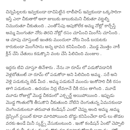
చిన్నపిల్లలకు ఇవ్వకుండా దాచిపెట్టిన లాలీపాప్ ఇవ్వకుండా ఒక్కసారిగా
ఇస్తే ఎలా చీకుతారో అలా జుబుకు జుబుకుమని చీకుతూ వట్టల్ని
నిమురుతూ చీకుతుంది . ఎంతోసేపు ఆపుకోలేక అమ్మ నోట్లో కార్చేస్తే
అమ్మ మింగుతూ నోరు తెరచి నోట్లో రసం చూపించి మింగేసి చూసింది .
ఆ చూపు చూస్తుంటే ఇంతకు ముందులా నోరు నిండి బయటకు
కారుకుండా మింగేసాను అన్న భావన కనిపించింది . మొడ్డ మొత్తం నాకీ
క్లీన్ చేసి చేతులు కడుక్కొని వంట చేసి పిలిచింది మంజుల .
ఇద్దరు టివి చూస్తూ తినేశారు . నేను నా రూమ్ లో పడుకోవడానికి
వెళ్లబోతుంటే నా రూమ్ లో పడుకోరా అని పిలిచింది అమ్మ . సరే అని
వెళ్లి పడుకున్న బెడ్ మీద . అమ్మ పడుకునే ముందు ఇంకోసారి చీకి రసం
తాగి పడుకుంది . ఉదయం నిద్ర లేవగానే చీకి రసం తాగింది . మూడే
మూడు రోజుల్లో మొడ్డ చీకడంలో ఎక్స్పర్ట్ అయిపోయింది . ఇప్పుడు
మొడ్డ గొంతులోకి తీసుకొని చీకుతుంది నోటిని దెంగుతున్న ఏమనకుండా
దెంగించుకుంటూ తరువాత కండిషన్ ఎంటో చెప్పు అంది అమ్మ .అమ్మ
డ్రెస్సింగ్ స్టయిల్ కూడా మారిపోయింది బొడ్డు కనిపించేలా టాప్ లు తొడల
వరకు ఉండే మినీ స్కర్ట్స్ వేసుకుంటుంది . ఇంకో కండిషన్ ఏంటో చెప్పాలి