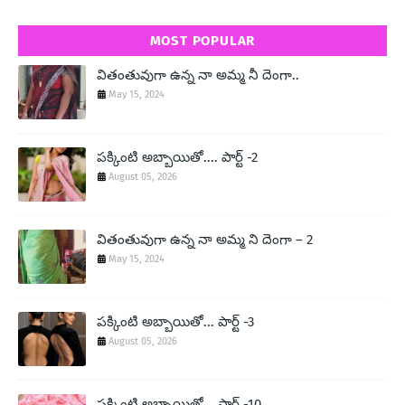
MOST POPULAR
వితంతువుగా ఉన్న నా అమ్మ నీ దెంగా..
May 15, 2024
పక్కింటి అబ్బాయితో.... పార్ట్ -2
August 05, 2026
వితంతువుగా ఉన్న నా అమ్మ ని దెంగా – 2
May 15, 2024
పక్కింటి అబ్బాయితో... పార్ట్ -3
August 05, 2026
పక్కింటి అబ్బాయితో... పార్ట్ -10