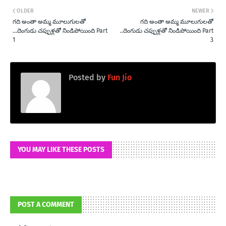
OLDER
NEWER
గది అంతా అమ్మ మూలుగులతో
గది అంతా అమ్మ మూలుగులతో
...దెంగుడు చప్పుళ్లతో నిండిపోయింది Part
..దెంగుడు చప్పుళ్లతో నిండిపోయింది Part
1
3
Posted by
Fun Jio
YOU MAY LIKE THESE POSTS
POST A COMMENT