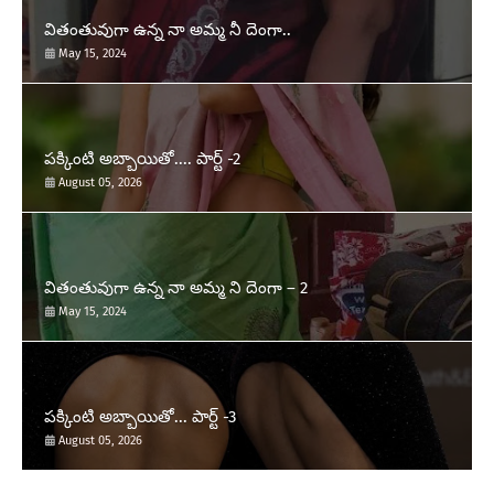
వితంతువుగా ఉన్న నా అమ్మ నీ దెంగా..
May 15, 2024
పక్కింటి అబ్బాయితో.... పార్ట్ -2
August 05, 2026
వితంతువుగా ఉన్న నా అమ్మ ని దెంగా – 2
May 15, 2024
పక్కింటి అబ్బాయితో... పార్ట్ -3
August 05, 2026