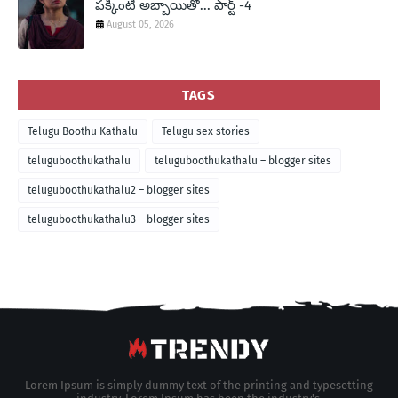
పక్కింటి అబ్బాయితో... పార్ట్ -4
August 05, 2026
TAGS
Telugu Boothu Kathalu
Telugu sex stories
teluguboothukathalu
teluguboothukathalu – blogger sites
teluguboothukathalu2 – blogger sites
teluguboothukathalu3 – blogger sites
Lorem Ipsum is simply dummy text of the printing and typesetting