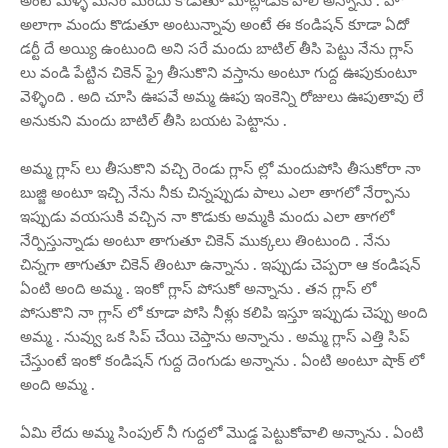
అంటే మళ్ళీ మనం మందు కొడుతూ మాట్లాడుకోవాలి అన్నాను . హో
అలాగా మందు కొడుతూ అంటున్నావు అంటే ఈ కండిషన్ కూడా ఏదో
డర్టీ దే అయ్యి ఉంటుంది అని సరే మందు బాటిల్ తీసి పెట్టు నేను గ్లాస్
లు వండి పేట్టిన చికెన్ ఫ్రై తీసుకొని వస్తాను అంటూ గుద్ద ఊపుకుంటూ
వెళ్ళింది . అది చూసి ఊపవే అమ్మ ఊపు ఇంకెన్ని రోజులు ఊపుతావు లే
అనుకుని మందు బాటిల్ తీసి బయట పెట్టాను .
అమ్మ గ్లాస్ లు తీసుకొని వచ్చి రెండు గ్లాస్ ల్లో మందుపోసి తీసుకోరా నా
బుజ్జి అంటూ ఇచ్చి నేను నీకు చిన్నప్పుడు పాలు ఎలా తాగలో నేర్పాను
ఇప్పుడు వయసుకి వచ్చిన నా కొడుకు అమ్మకి మందు ఎలా తాగలో
నేర్పిస్తున్నాడు అంటూ తాగుతూ చికెన్ ముక్కలు తింటుంది . నేను
చిన్నగా తాగుతూ చికెన్ తింటూ ఉన్నాను . ఇప్పుడు చెప్పరా ఆ కండిషన్
ఏంటి అంది అమ్మ . ఇంకో గ్లాస్ పోసుకో అన్నాను . తన గ్లాస్ లో
పోసుకొని నా గ్లాస్ లో కూడా పోసి నీళ్లు కలిపి ఇస్తూ ఇప్పుడు చెప్పు అంది
అమ్మ . నువ్వు ఒక సిప్ చేయి చెప్తాను అన్నాను . అమ్మ గ్లాస్ ఎత్తి సిప్
చేస్తుంటే ఇంకో కండిషన్ గుద్ద దెంగుడు అన్నాను . ఏంటి అంటూ షాక్ లో
అంది అమ్మ .
ఏమి లేదు అమ్మ సింపుల్ నీ గుద్దలో మొడ్డ పెట్టుకోవాలి అన్నాను . ఏంటి