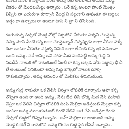
అసలు పనిలోకి వెళ్లాడం ఏంటి అమ్మ నీకు అలవాటు అయిన మొడ్డ
చీకడం తో మొదలుపెట్టు అన్నాను . సరే కన్న అంటూ పాంటీ మొత్తం
విప్పేసి నా ఎదురుగా కూర్చొని మొడ్డ ని పట్టుకొని ఊపుతూ ఈ బట్టలు
అడ్డం గా ఉన్నాయి రా అంటూ టాప్ ని బ్రా ని తీసేసింది .
ఊగుతున్న సళ్ళతో మొడ్డ నోట్లో పెట్టుకొని చీకుతూ సళ్ళని చూస్తున్న
నన్ను చూసి ఏంటి కన్న అలా చూస్తున్నావ్ చిన్నప్పుడు బాగా చీకినా సళ్ళే
కదా అంటూ చీకుతూ వట్టల్ని నిమిరి బాగా లేచింది కన్న ఇక పెడతావా
అంది అమ్మ . సరే అమ్మ అని సోపా మీద వంగపెట్టి అమ్మ గుద్ద ని
విడదీసి నాలుక తో నాకుతుంటే ఏంటి రా కన్న అక్కడ నోరు పెట్టావు ఛీ ఛీ
లే అంటుంటే వినకుండా అమ్మ గుద్ద బొక్కలో నాలుక దూర్చి
నాకుతున్నాను . అమ్మ ఆనందం తో మెలికలు తిరుగుతుంది.
అమ్మ గుద్ద నాకుతూ ఒక వేలిని చిన్నగా లోపలికి దూర్చాను ఆహ్ కన్న
నొప్పిగా ఉంది రా అంది అమ్మ . నేను జెల్ తీసి బొక్క మీద వేసి మసాజ్
చేస్తూ ఒక వేలిని చిన్నగా లోపలికి దింపి మెల్లిగా అడిస్తుంటే మెల్లగా కన్న
అంటూ అమ్మ ములుగుతుంటే రెండో వేలిని జత చేసి ఆడిస్తూ రెండు
వేళ్ళతో గుద్దలో తిప్పుతున్నాను . ఆహ్ మెల్లిగా రా అంటుంది అమ్మ .
మొడ్డ కి జెల్ ని రాసుకొని అమ్మ కొంచెం గుద్ద పైకి లేపవే అన్నాను .