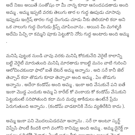
అదే నిజం అయితే సంతోషం రా మీ నాన్న కూడా ఆనందపడతాడు అంది
అమ్మ . అమ్మ ఇప్పటి వరకు తెలుగు తార ల గుద్ద ఊపుడు చూసావు
ఇప్పుడు ఇంగ్లీష్ తారల గుద్ద దెంగుడు చూడు నీకు తెలియాలి కదా అని
ఒక నాలుగు గుద్ద దెంగుడు క్లిప్స్ చూపించాను . అయిన మీ మగళ్ళకి
అదేమి పిచ్చి రా కమ్మని పూకు పెట్టుకొని నోరు గుద్ద అంటారు అంది అమ్మ
.
మనిషి పుట్టుక నుండి చావు వరకు మనిషి కోరుకునేది వెరైటీ కాలాన్ని
బట్టి వెరైటీ మారుతుంది మనిషి మారతాడు కాబట్టి మనం వాటి గురించి
ఆలోచించకుండా ఫాలో ఐతే బెటర్ అమ్మ అన్నాను . అది సరే కానీ జెల్
తెచ్చావ్ కదా తొడుగు కూడా తెచ్చావా అంది అమ్మ . ఏం తొడుగు
అన్నాను . అదేరా కండోమ్ అంది అమ్మ . ఇంకా అది వేసుకునే పని ఐతే
ఇంకా మొడ్డ ఎందుకు అమ్మ ఏ కారేట్ కో వంకాయ కో కండోమ్ వేసుకుని
పెట్టుకుంటే సరిపోతుంది కదా మన మధ్య తాకిడులు ఉంటేనే ప్రేమ
పెరుగుతుంది అన్నాను . (కండోమ్ వాడటానికి నేను వ్యతిరేకిని కాదు ).
అమ్మ ఇంకా పని మొదలుపెడదమా అన్నాను . సరే రా అంటూ స్కర్ట్
విప్పేసి పాంటీ కిందకి లాగి వంగోని కానివ్వు అంది అమ్మ . అమ్మ డైరెక్ట్ గా