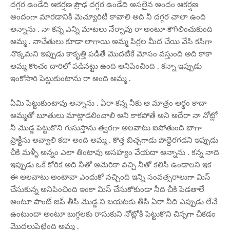
దగ్గర ఉండేది ఆకర్షణ ప్రౌఢ దగ్గర ఉండేది అసలైన అందం ఆకర్షణ
అందంగా మారడానికి మెచ్యూరిటీ కావాలి అది నీ దగ్గర చాలా ఉంది
అన్నాను . నా కన్న ఎన్ని మాటలు నేర్చావు రా అంటూ కౌగిలించుకుంది
అమ్మ . నాచేతులు కూడా లాగాయి అమ్మ పిర్రల మీద చేయి వేసి కసిగా
నొక్కమని ఇప్పుడు కాకృత్తి పడితే మొదటికే మోసం వస్తుంది అది కాకా
అమ్మ కొంచం దారిలో పడినట్టు ఉంది అనిపించింది . కన్నా ఇప్పుడు
ఇంకోసారి పెట్టుకుంటాను రా అంది అమ్మ .
ఏమి పెట్టుకుంటావు అన్నాను . ఏరా కన్న నీకు ఆ మాత్రం అర్థం కాదా
అమ్మతో బూతులు మాట్లాడలించాలి అని కాకపోతే అని అదేరా నా నోట్లో
నీ మొడ్డ పెట్టుకొని గుసుస్తాను త్వరగా అలవాటు ఐపోతుంది బాగా
ప్రాక్టీసు అవ్వాలి కదా అంది అమ్మ . కొత్త బిచ్చగాడు పొద్దెరగడని ఇప్పుడు
చీకి మళ్ళీ అన్నం ఎలా తింటావు అసహ్యం వేయదా అన్నాను . కన్న నాది
ఇప్పుడు ఒకే కోరిక అది నీతో అమెరికా వచ్చి నీతో కలిసి ఉండాలని ఇక
ఈ అలవాటు అంటావా ఎందుకో నచ్చింది ఇన్ని సంవత్సరాలుగా మిస్
చేసుకున్న అనిపించింది ఇంకా మిస్ చేసుకోకుండా నీది చీకి పెడతాలే
అంటూ పాంట్ జిప్ తీసి మొడ్డ ని బయటకు తీసి ఏరా నీది ఎప్పుడు లేచే
ఉంటుందా అంటూ బుగ్గలకు రాసుకుని నోట్లోకి పెట్టుకొని చిన్నగా చీకడం
మొదలుపెట్టింది అమ్మ .