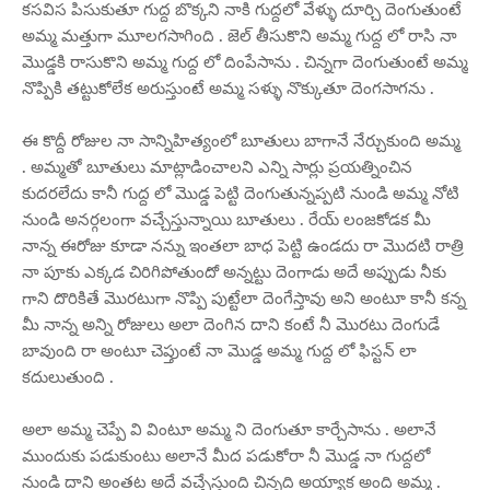
కసవిస పిసుకుతూ గుద్ద బొక్కని నాకి గుద్దలో వేళ్ళు దూర్చి దెంగుతుంటే
అమ్మ మత్తుగా మూలగసాగింది . జెల్ తీసుకొని అమ్మ గుద్ద లో రాసి నా
మొడ్డకి రాసుకొని అమ్మ గుద్ద లో దింపేసాను . చిన్నగా దెంగుతుంటే అమ్మ
నొప్పికి తట్టుకోలేక అరుస్తుంటే అమ్మ సళ్ళు నొక్కుతూ దెంగసాగను .
ఈ కొద్దీ రోజుల నా సాన్నిహిత్యంలో బూతులు బాగానే నేర్చుకుంది అమ్మ
. అమ్మతో బూతులు మాట్లాడించాలని ఎన్ని సార్లు ప్రయత్నించిన
కుదరలేదు కానీ గుద్ద లో మొడ్డ పెట్టి దెంగుతున్నప్పటి నుండి అమ్మ నోటి
నుండి అనర్గలంగా వచ్చేస్తున్నాయి బూతులు . రేయ్ లంజకోడక మీ
నాన్న ఈరోజు కూడా నన్ను ఇంతలా బాధ పెట్టి ఉండదు రా మొదటి రాత్రి
నా పూకు ఎక్కడ చిరిగిపోతుందో అన్నట్టు దెంగాడు అదే అప్పుడు నీకు
గాని దొరికితే మొరటుగా నొప్పి పుట్టేలా దెంగేస్తావు అని అంటూ కానీ కన్న
మీ నాన్న అన్ని రోజులు అలా దెంగిన దాని కంటే నీ మొరటు దెంగుడే
బావుంది రా అంటూ చెప్తుంటే నా మొడ్డ అమ్మ గుద్ద లో ఫిస్టన్ లా
కదులుతుంది .
అలా అమ్మ చెప్పే వి వింటూ అమ్మ ని దెంగుతూ కార్చేసాను . అలానే
ముందుకు పడుకుంటు అలానే మీద పడుకోరా నీ మొడ్డ నా గుద్దలో
నుండి దాని అంతట అదే వచ్చేస్తుంది చిన్నది అయ్యాక అంది అమ్మ .