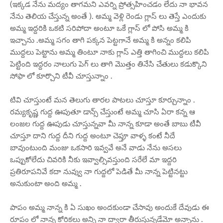
(ఇక్కడ నేను మద్యం తాగమని ఎవర్ని ప్రోత్సహించడం లేదు నా భావన
నేను తెలియ చేస్తున్న అంతే ). అమ్మ వెళ్లి రెండు గ్లాస్ లు తెస్తే ఎందుకు
అమ్మ ఇద్దరికి ఒకటి సరిపోదా అంటూ ఒకే గ్లాస్ లో పోసి అమ్మ కి
ఇచ్చాను .అమ్మ సగం తాగి పక్కన పెట్టగానే అమ్మ కి అన్నం కలిపి
ముద్దలు పెట్టాను అమ్మ తింటూ నాకు గ్లాస్ ఎత్తి తాగించి ముద్దలు కలిపి
పెట్టింది ఇద్దరం నాలుగు పెగ్ లు తాగి మొత్తం తినేసి చేతులు కడుక్కొని
సోఫా లో కూర్చొని టీవీ చూస్తున్నాం .
టివి చూస్తుంటే మన తెలుగు తారల పాటలు చూస్తూ కూర్చున్నాం .
రమ్యకృష్ణ గుద్ద ఊపుతూ డాన్స్ చేస్తుంటే అమ్మ చూసి ఏరా కన్న ఆ
లంజల గుద్ద ఊపుడు చూస్తున్నవా మీ నాన్న కూడా అంతే బాబు టీవీ
చూస్తూ దాని గుద్ద దీని గుద్ద అంటూ చెప్తూ వాళ్ళ కంటే నీదే
బావుంటుంది మంజు ఒకసారి ఇవ్వవే అనే వాడు నేను అసలు
ఒప్పుకోలేదు చివరికి నీకు ఇవ్వాల్సివస్తుంది సరేలే మా ఇద్దరి
ప్రతిరూపనివే కదా నువ్వు నా గుద్దలో పెడితే మీ నాన్న పెట్టినట్టు
అనుకుంటా అంది అమ్మ .
పాపం అమ్మ నాన్న కి ఏ సుఖం అందకుండా చేసావు అందుకే దేవుడు ఈ
రూపం లో నాన్న కోరికలు అన్ని నా ద్వారా తీరుస్తున్నడేమో అన్నాను .