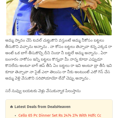
అమ్మ స్నానం చేసి టవల్ చుట్టుకొని వస్తుంటే అమ్మ నీకోసం బట్టలు
తీసుకొని వచ్చాను అన్నాను . నా కోసం బట్టలు తెచ్చావా కన్న ఎక్కడ రా
అంటే ఒక బాగ్ తీసుకొచ్చి దీని నిండా నీ బట్టలే అమ్మ అన్నాను . ఏరా
బంగారం నాకోసం ఇన్ని బట్టలు కొన్నవా మీ నాన్న కూడా ఎప్పుడూ
కొనలేదు అంటూ బాగ్ జిప్ తీసి ఏం బట్టలు రా ఇవి అంటూ బ్రా తీసి ఇవి
కూడా తెచ్చావా నా సైజ్ ఎలా తెలుసు రా నీకు అంటుంటే ఎదో గెస్ చేస
అమ్మ వెళ్లి వేసుకొని సరిపోయాయో లేవో చెప్పు అన్నాను .
సరే నువ్వు బయటకు వెళ్లు వేసుకున్నాక పిలుస్తాను
🔥 Latest Deals from DealsHeaven
Cello 65 Pc Dinner Set Rs 2474 274 With Hdfc Cc