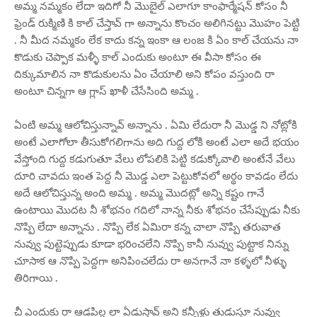
అమ్మ నమ్మకం లేదా ఇదిగో నీ మొబైల్ ఎలాగూ కాంఫార్మేషన్ కోసం నీ
ఫ్రెండ్ రుక్మిణి కి కాల్ చేస్తావ్ గా అన్నాను కొంచం అలిగినట్టు మొహం పెట్టి
. నీ మీద నమ్మకం లేక కాదు కన్న ఇంకా ఆ లంజ కి ఏం కాల్ చేయను నా
కొడుకు చెప్పాక మళ్ళీ కాల్ ఎందుకు అంటూ ఈ వీసా కోసం ఈ
దిక్కుమాలిన నా కొడుకులను ఏం చేయాలి అని కోపం వస్తుంది రా
అంటూ చిన్నగా ఆ గ్లాస్ ఖాళీ చేసేసింది అమ్మ .
ఏంటి అమ్మ ఆలోచిస్తున్నావ్ అన్నాను . ఏమి లేదురా నీ మొడ్డ ని నోట్లోకి
అంటే ఎలాగోలా తీసుకోగలిగాను అది గుద్ద లోకి అంటే ఎలా అదే భయం
వేస్తోంది గుద్ద కడుగుతూ వేలు లోపలికి పెట్టి కడుక్కోవాలి అంటేనే వేలు
దూరి చావదు ఇంత పెద్ద నీ మొడ్డ ఎలా పెట్టుకోవలో అర్థం కావడం లేదు
అదే ఆలోచిస్తున్న అంది అమ్మ . అమ్మ మొదట్లో అన్ని కష్టం గానే
ఉంటాయి మొదట నీ శోభనం గదిలో నాన్న నీకు శోభనం చేసేప్పుడు నీకు
నొప్పి లేదా అన్నాను . నొప్పి లేక ఏమిరా కన్న చాలా నొప్పి తరువాత
నువ్వు పుట్టెప్పుడు కూడా భరించలేని నొప్పి కానీ నువ్వు పుట్టాక నిన్ను
చూసాక ఆ నొప్పి పెద్దగా అనిపించలేదు రా అనగానే నా కళ్ళలో నీళ్ళు
తిరిగాయి .
చీ ఎందుకు రా ఆడపిల్ల లా ఏడుస్తావ్ అని కన్నీళ్లు తుడుస్తూ నువ్వు