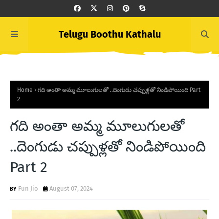
Telugu Boothu Kathalu
Home
గది అంతా అమ్మ మూలుగులతో ..దెంగుడు చప్పుళ్లతో నిండిపోయింది Part
2
గది అంతా అమ్మ మూలుగులతో
..దెంగుడు చప్పుళ్లతో నిండిపోయింది
Part 2
Fun Jio
August 07, 2024