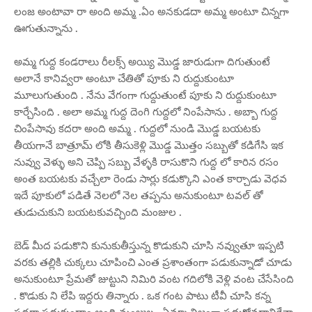
లంజ అంటావా రా అంది అమ్మ .ఏం అనకుడదా అమ్మ అంటూ చిన్నగా
ఊగుతున్నాను .
అమ్మ గుద్ద కండరాలు రీలక్స్ అయ్యి మొడ్డ జారుడుగా దిగుతుంటే
అలానే కానివ్వరా అంటూ చేతితో పూకు ని రుద్దుకుంటూ
మూలుగుతుంది . నేను వేగంగా గుద్దుతుంటే పూకు ని రుద్దుకుంటూ
కార్చేసింది . అలా అమ్మ గుద్ద దెంగి గుద్దలో నింపేసాను . అబ్బా గుద్ద
చింపేసావు కదరా అంది అమ్మ . గుద్దలో నుండి మొడ్డ బయటకు
తీయగానే బాత్రూమ్ లోకి తీసుకెళ్లి మొడ్డ మొత్తం సబ్బుతో కడిగేసి ఇక
నువ్వు వెళ్ళు అని చెప్పి సబ్బు వేళ్ళకి రాసుకొని గుద్ద లో కారిన రసం
అంత బయటకు వచ్చేలా రెండు సార్లు కడుక్కొని ఎంత కార్చాడు వెధవ
ఇదే పూకులో పడితే నెలలో నెల తప్పను అనుకుంటూ టవల్ తో
తుడుచుకుని బయటకువచ్చింది మంజుల .
బెడ్ మీద పడుకొని కునుకుతీస్తున్న కొడుకుని చూసి నవ్వుతూ ఇప్పటి
వరకు తల్లికి చుక్కలు చూపించి ఎంత ప్రశాంతంగా పడుకున్నాడో చూడు
అనుకుంటూ ప్రేమతో జుట్టుని నిమిరి వంట గదిలోకి వెళ్లి వంట చేసేసింది
. కొడుకు ని లేపి ఇద్దరు తిన్నారు . ఒక గంట పాటు టీవీ చూసి కన్న