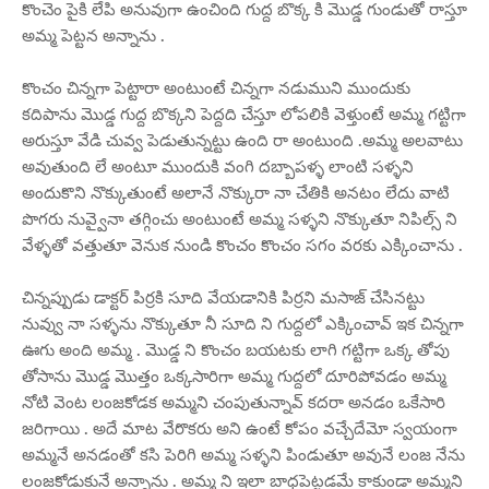
కొంచెం పైకి లేపి అనువుగా ఉంచింది గుద్ద బొక్క కి మొడ్డ గుండుతో రాస్తూ
అమ్మ పెట్టన అన్నాను .
కొంచం చిన్నగా పెట్టారా అంటుంటే చిన్నగా నడుముని ముందుకు
కదిపాను మొడ్డ గుద్ద బొక్కని పెద్దది చేస్తూ లోపలికి వెళ్తుంటే అమ్మ గట్టిగా
అరుస్తూ వేడి చువ్వ పెడుతున్నట్టు ఉంది రా అంటుంది .అమ్మ అలవాటు
అవుతుంది లే అంటూ ముందుకి వంగి దబ్బాపళ్ళ లాంటి సళ్ళని
అందుకొని నొక్కుతుంటే అలానే నొక్కురా నా చేతికి అనటం లేదు వాటి
పొగరు నువ్వైనా తగ్గించు అంటుంటే అమ్మ సళ్ళని నొక్కుతూ నిపిల్స్ ని
వేళ్ళతో వత్తుతూ వెనుక నుండి కొంచం కొంచం సగం వరకు ఎక్కించాను .
చిన్నప్పుడు డాక్టర్ పిర్రకి సూది వేయడానికి పిర్రని మసాజ్ చేసినట్టు
నువ్వు నా సళ్ళను నొక్కుతూ నీ సూది ని గుద్దలో ఎక్కించావ్ ఇక చిన్నగా
ఊగు అంది అమ్మ . మొడ్డ ని కొంచం బయటకు లాగి గట్టిగా ఒక్క తోపు
తోసాను మొడ్డ మొత్తం ఒక్కసారిగా అమ్మ గుద్దలో దూరిపోవడం అమ్మ
నోటి వెంట లంజకోడక అమ్మని చంపుతున్నావ్ కదరా అనడం ఒకేసారి
జరిగాయి . అదే మాట వేరొకరు అని ఉంటే కోపం వచ్చేదేమో స్వయంగా
అమ్మనే అనడంతో కసి పెరిగి అమ్మ సళ్ళని పిండుతూ అవునే లంజ నేను
లంజకోడుకునే అన్నాను . అమ్మ ని ఇలా బాధపెట్టడమే కాకుండా అమ్మని