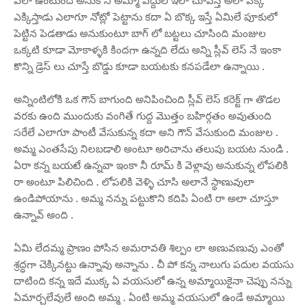
ఎలా ఉంటుంది అనుకోని అమ్మో వద్దులే ఇలా చూపిస్తే అలా పక్క
ఎక్కిస్తాడు ఎలాగూ నోట్లో పెట్టాను కదా ఏ బొక్క ఇస్తే ఏమిలే పూకులో
పెట్టిన పెడతాడు అనుకుంటూ బాగ్ లో బట్టలు చూసింది మంజుల
ఒక్కటి కూడా మోకాళ్ళకి కిందగా ఉన్నది లేదు అన్ని స్లీవ్ లెస్ నే ఇంకా
కొన్ని డ్రెస్ లు చూస్తే బొడ్డు కూడా బయటకు కనపడేలా ఉన్నాయి .
అన్నింటిలోకి ఒక గౌన్ బాగుంది అనిపించింది స్లీవ్ లెస్ కరెక్ట్ గా తొడల
వరకు ఉంది ముందుకు వంగితే గుద్ద మొత్తం బహిర్గతం అవుతుంది
సరేలే ఎలాగూ పాంటీ వేసుకున్న కదా అని గౌన్ వేసుకుంది మంజుల .
అమ్మ ఎంతసేపు నిలబడాలి అంటూ అరిచాను తలుపు బయట నుండి .
ఏరా కన్న బయటే ఉన్నవా ఇంకా నీ రూమ్ కి వెళ్లావు అనుకున్న లోపలికి
రా అంటూ పిలిచింది . లోపలికి వెళ్ళి చూసి అలానే స్థాణువులా
ఉండిపోయాను . అమ్మ నన్ను పట్టుకొని కదిపి ఏంటి రా అలా చూస్తూ
ఉన్నావ్ అంది .
ఏమి లేదమ్మ ప్రాణం పోసిన అమరావతి శిల్పం లా అణువణువు ఎంతో
శ్రద్ధగా చెక్కినట్టు ఉన్నావు అన్నాను . చీ పో కన్న నాలుగు పదుల వయసు
దాటింది కన్న ఇదే ముక్క ఏ వయసులో ఉన్న అమ్మాయికైనా చెప్పు నన్ను
ఏమార్చలేవులే అంది అమ్మ . ఏంటి అమ్మ వయసులో ఉండే అమ్మాయి