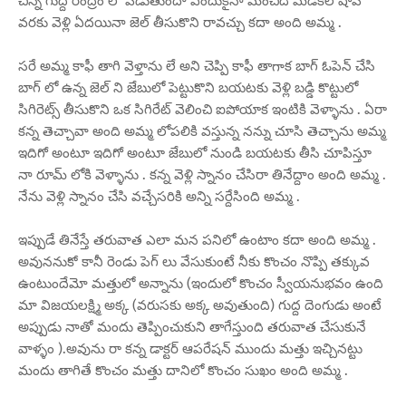
చిన్న గుద్ద రంద్రం లో పడుతుందా ఎందుకైనా మంచిది మెడికల్ షాప్
వరకు వెళ్లి ఏదయినా జెల్ తీసుకొని రావచ్చు కదా అంది అమ్మ .
సరే అమ్మ కాఫీ తాగి వెళ్తాను లే అని చెప్పి కాఫీ తాగాక బాగ్ ఓపెన్ చేసి
బాగ్ లో ఉన్న జెల్ ని జేబులో పెట్టుకొని బయటకు వెళ్లి బడ్డి కొట్టులో
సిగిరెట్స్ తీసుకొని ఒక సిగిరేట్ వెలించి ఐపోయాక ఇంటికి వెళ్ళాను . ఏరా
కన్న తెచ్చావా అంది అమ్మ లోపలికి వస్తున్న నన్ను చూసి తెచ్చాను అమ్మ
ఇదిగో అంటూ ఇదిగో అంటూ జేబులో నుండి బయటకు తీసి చూపిస్తూ
నా రూమ్ లోకి వెళ్ళాను . కన్న వెళ్లి స్నానం చేసిరా తినేద్దాం అంది అమ్మ .
నేను వెళ్లి స్నానం చేసి వచ్చేసరికి అన్ని సర్దేసింది అమ్మ .
ఇప్పుడే తినేస్తే తరువాత ఎలా మన పనిలో ఉంటాం కదా అంది అమ్మ .
అవుననుకో కానీ రెండు పెగ్ లు వేసుకుంటే నీకు కొంచం నొప్పి తక్కువ
ఉంటుందేమో మత్తులో అన్నాను (ఇందులో కొంచం స్వీయనుభవం ఉంది
మా విజయలక్ష్మి అక్క (వరుసకు అక్క అవుతుంది) గుద్ద దెంగుడు అంటే
అప్పుడు నాతో మందు తెప్పించుకుని తాగేస్తుంది తరువాత చేసుకునే
వాళ్ళం ).అవును రా కన్న డాక్టర్ ఆపరేషన్ ముందు మత్తు ఇచ్చినట్టు
మందు తాగితే కొంచం మత్తు దానిలో కొంచం సుఖం అంది అమ్మ .