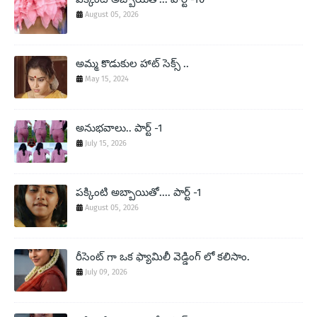
August 05, 2026
అమ్మ కొడుకుల హాట్ సెక్స్ ..
May 15, 2024
అనుభవాలు.. పార్ట్ -1
July 15, 2026
పక్కింటి అబ్బాయితో.... పార్ట్ -1
August 05, 2026
రీసెంట్ గా ఒక ఫ్యామిలీ వెడ్డింగ్ లో కలిసాం.
July 09, 2026