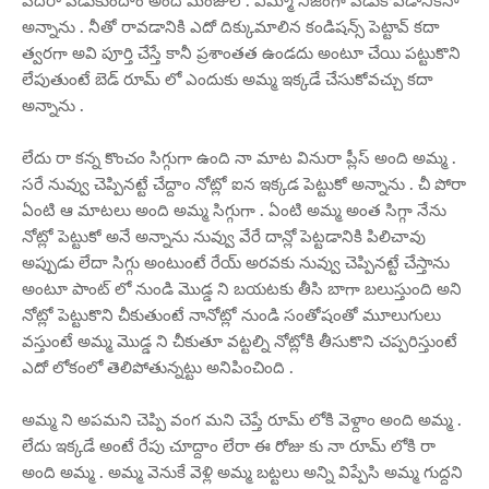
పదరా పడుకుందాం అంది మంజుల . ఏమ్మా నిజంగా పడుకోవడానికేనా
అన్నాను . నీతో రావడానికి ఎదో దిక్కుమాలిన కండిషన్స్ పెట్టావ్ కదా
త్వరగా అవి పూర్తి చేస్తే కానీ ప్రశాంతత ఉండదు అంటూ చేయి పట్టుకొని
లేపుతుంటే బెడ్ రూమ్ లో ఎందుకు అమ్మ ఇక్కడే చేసుకోవచ్చు కదా
అన్నాను .
లేదు రా కన్న కొంచం సిగ్గుగా ఉంది నా మాట వినురా ప్లీస్ అంది అమ్మ .
సరే నువ్వు చెప్పినట్టే చేద్దాం నోట్లో ఐన ఇక్కడ పెట్టుకో అన్నాను . చీ పోరా
ఏంటి ఆ మాటలు అంది అమ్మ సిగ్గుగా . ఏంటి అమ్మ అంత సిగ్గా నేను
నోట్లో పెట్టుకో అనే అన్నాను నువ్వు వేరే దాన్లో పెట్టడానికి పిలిచావు
అప్పుడు లేదా సిగ్గు అంటుంటే రేయ్ అరవకు నువ్వు చెప్పినట్టే చేస్తాను
అంటూ పాంట్ లో నుండి మొడ్డ ని బయటకు తీసి బాగా బలుస్తుంది అని
నోట్లో పెట్టుకొని చీకుతుంటే నానోట్లో నుండి సంతోషంతో మూలుగులు
వస్తుంటే అమ్మ మొడ్డ ని చీకుతూ వట్టల్ని నోట్లోకి తీసుకొని చప్పరిస్తుంటే
ఎదో లోకంలో తెలిపోతున్నట్టు అనిపించింది .
అమ్మ ని అపమని చెప్పి వంగ మని చెప్తే రూమ్ లోకి వెళ్దాం అంది అమ్మ .
లేదు ఇక్కడే అంటే రేపు చూద్దాం లేరా ఈ రోజు కు నా రూమ్ లోకి రా
అంది అమ్మ . అమ్మ వెనుకే వెళ్లి అమ్మ బట్టలు అన్ని విప్పేసి అమ్మ గుద్దని