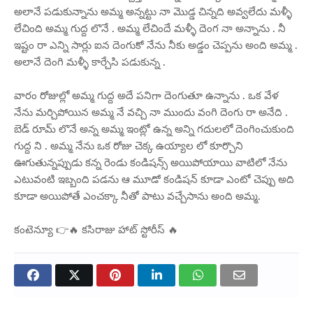
అలానే పడుకున్నాను అమ్మ అన్నట్టు నా మొడ్డ చిన్నది అవ్వలేదు మళ్ళీ
లేచింది అమ్మ గుద్ద లొనే . అమ్మ లేచిందే మళ్ళీ దెంగ నా అన్నాను . నీ
ఇష్టం రా ఎన్ని సార్లు ఐన దెంగుకో నేను నీకు అడ్డం చెప్పను అంది అమ్మ .
అలానే దెంగి మళ్ళీ కార్చేసి పడుకున్న .
వారం రోజుల్లో అమ్మ గుద్ద అదే పనిగా దెంగుతూ ఉన్నాను . ఒక వేళ
నేను మర్చిపోయిన అమ్మ నే వచ్చి నా ముందు వంగి దెంగు రా అనేది .
బెడ్ రూమ్ లొనే అన్న అమ్మ ఇంట్లో ఉన్న అన్ని గదులలో దెంగించుకుంది
గుద్ద ని . అమ్మ నేను ఒక రోజు చెక్క ఉయ్యాల లో కూర్చొని
ఊగుతున్నప్పుడు కన్న రెండు కండిషన్స్ అయిపోయాయి వాటిలో నేను
ఎటువంటి ఇబ్బంది పడను ఆ మూడో కండిషన్ కూడా ఎంటో చెప్పు అది
కూడా అయిపోతే ఎంచక్కా నీతో పాటు వచ్చేసాను అంది అమ్మ.
కంటెన్యూ 👉🔥 కసిరాజు హాట్ స్టోరీస్ 🔥