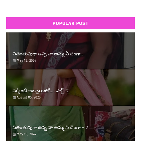
POPULAR POST
వితంతువుగా ఉన్న నా అమ్మ నీ దెంగా..
May 15, 2024
పక్కింటి అబ్బాయితో.... పార్ట్ -2
August 05, 2026
వితంతువుగా ఉన్న నా అమ్మ ని దెంగా – 2
May 15, 2024