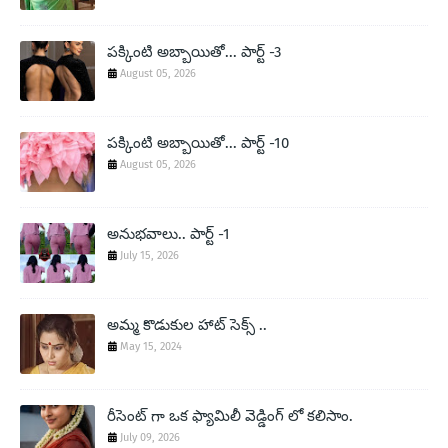
పక్కింటి అబ్బాయితో... పార్ట్ -3
August 05, 2026
పక్కింటి అబ్బాయితో... పార్ట్ -10
August 05, 2026
అనుభవాలు.. పార్ట్ -1
July 15, 2026
అమ్మ కొడుకుల హాట్ సెక్స్ ..
May 15, 2024
రీసెంట్ గా ఒక ఫ్యామిలీ వెడ్డింగ్ లో కలిసాం.
July 09, 2026