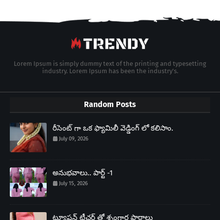
Lorem Ipsum is simply dummy text of the printing and typesetting
industry. Lorem Ipsum has been the industry's.
Random Posts
రీసెంట్ గా ఒక ఫ్యామిలీ వెడ్డింగ్ లో కలిసాం.
July 09, 2026
అనుభవాలు.. పార్ట్ -1
July 15, 2026
ట్యూషన్ టీచర్ తో శృంగార పాఠాలు