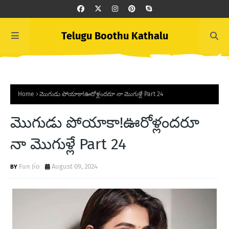
Telugu Boothu Kathalu
Home
మొగుడు పోయాకా!ఊరోళ్లందరూ నా మొగుళ్లే Part 24
మొగుడు పోయాకా!ఊరోళ్లందరూ
నా మొగుళ్లే Part 24
Fun Jio
August 09, 2024