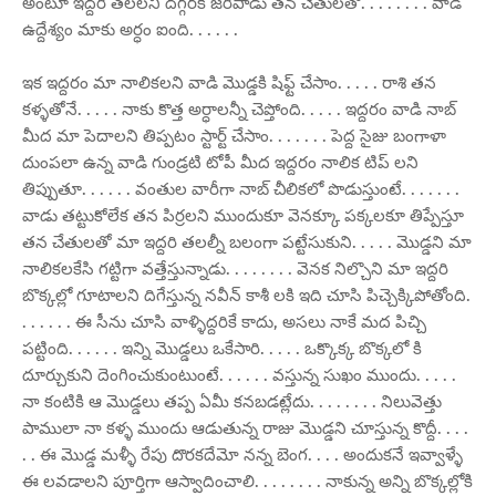
అంటూ ఇద్దరి తలలని దగ్గరకి జరిపాడు తన చేతులతో. . . . . . . . వాడి
ఉద్దేశ్యం మాకు అర్ధం ఐంది. . . . . .
ఇక ఇద్దరం మా నాలికలని వాడి మొడ్డకి షిఫ్ట్ చేసాం. . . . . రాశి తన
కళ్ళతోనే. . . . . నాకు కొత్త అర్ధాలన్నీ చెప్తోంది. . . . . ఇద్దరం వాడి నాబ్
మీద మా పెదాలని తిప్పటం స్టార్ట్ చేసాం. . . . . . . పెద్ద సైజు బంగాళా
దుంపలా ఉన్న వాడి గుండ్రటి టోపీ మీద ఇద్దరం నాలిక టిప్ లని
తిప్పుతూ. . . . . . వంతుల వారీగా నాబ్ చీలికలో పొడుస్తుంటే. . . . . . .
వాడు తట్టుకోలేక తన పిర్రలని ముందుకూ వెనక్కూ పక్కలకూ తిప్పేస్తూ
తన చేతులతో మా ఇద్దరి తలల్నీ బలంగా పట్టేసుకుని. . . . . మొడ్డని మా
నాలికలకేసి గట్టిగా వత్తేస్తున్నాడు. . . . . . . . వెనక నిల్చొని మా ఇద్దరి
బొక్కల్లో గూటాలని దిగేస్తున్న నవీన్ కాశీ లకి ఇది చూసి పిచ్చెక్కిపోతోంది.
. . . . . . ఈ సీను చూసి వాళ్ళిద్దరికే కాదు, అసలు నాకే మద పిచ్చి
పట్టింది. . . . . . ఇన్ని మొడ్డలు ఒకేసారి. . . . . ఒక్కొక్క బొక్కలో కి
దూర్చుకుని దెంగించుకుంటుంటే. . . . . . వస్తున్న సుఖం ముందు. . . . .
నా కంటికి ఆ మొడ్డలు తప్ప ఏమీ కనబడట్లేదు. . . . . . . . నిలువెత్తు
పాములా నా కళ్ళ ముందు ఆడుతున్న రాజు మొడ్డని చూస్తున్న కొద్దీ. . . .
. . ఈ మొడ్డ మళ్ళీ రేపు దొరకదేమో నన్న బెంగ. . . . అందుకనే ఇవ్వాళ్ళే
ఈ లవడాలని పూర్తిగా ఆస్వాదించాలి. . . . . . . . నాకున్న అన్ని బొక్కల్లోకి