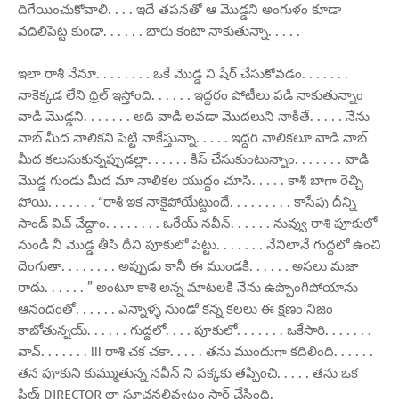
దిగేయించుకోవాలి. . . . ఇదే తపనతో ఆ మొడ్డని అంగుళం కూడా
వదిలిపెట్ట కుండా. . . . . . బారు కంటా నాకుతున్నా. . . . .
ఇలా రాశీ నేనూ. . . . . . . . ఒకే మొడ్డ ని షేర్ చేసుకోవడం. . . . . . .
నాకెక్కడ లేని థ్రిల్ ఇస్తోంది. . . . . . ఇద్దరం పోటీలు పడి నాకుతున్నాం
వాడి మొడ్డని. . . . . . . అది వాడి లవడా మొదలుని నాకితే. . . . . నేను
నాబ్ మీద నాలికని పెట్టి నాకేస్తున్నా. . . . . ఇద్దరి నాలికలూ వాడి నాబ్
మీద కలుసుకున్నప్పుడల్లా. . . . . . కిస్ చేసుకుంటున్నాం. . . . . . . వాడి
మొడ్డ గుండు మీద మా నాలికల యుద్ధం చూసి. . . . . కాశీ బాగా రెచ్చి
పోయి. . . . . . . “రాశీ ఇక నాకైపోయేట్టుందే. . . . . . . . . కాసేపు దీన్ని
సాండ్ విచ్ చేద్దాం. . . . . . . . ఒరేయ్ నవీన్. . . . . . నువ్వు రాశి పూకులో
నుండీ నీ మొడ్డ తీసి దీని పూకులో పెట్టు. . . . . . . నేనిలానే గుద్దలో ఉంచి
దెంగుతా. . . . . . . . అప్పుడు కానీ ఈ ముండకి. . . . . . అసలు మజా
రాదు. . . . . . ” అంటూ కాశి అన్న మాటలకి నేను ఉప్పొంగిపోయాను
ఆనందంతో. . . . . . ఎన్నాళ్ళ నుండో కన్న కలలు ఈ క్షణం నిజం
కాబోతున్నయ్. . . . . . గుద్దలో. . . . పూకులో. . . . . . . ఒకేసారి. . . . . . .
వావ్. . . . . . . !!! రాశి చక చకా. . . . . తను ముందుగా కదిలింది. . . . . .
తన పూకుని కుమ్ముతున్న నవీన్ ని పక్కకు తప్పించి. . . . . తను ఒక
ఫిల్మ్ DIRECTOR లా సూచనలివ్వటం స్టార్ట్ చేసింది.