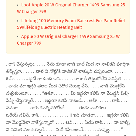
Loot Apple 20 W Original Charger 1499 Samsung 25
W Charger 799
Lifelong 100 Memory Foam Backrest For Pain Relief
599lifelong Electric Heating Belt
Apple 20 W Original Charger 1499 Samsung 25 W
Charger 799
. రాశి చేస్తున్నట్లు. . . . . నేను కూడా వాడి బాల్ మీద నా నాలికని పూర్తిగా
తిప్పేస్తూ. . . . . . బాల్ ని నోట్లోకి నాలికతో లాక్కుని చప్పరించా. . . . . .
ఓహ్. . . . . వెరైటీ గా ఉంది ఇది. . . . . . రాజు కి తట్టుకోలేని పరిస్తితి. . . .
. వాడు మా ఇద్దరి తలల మీద చెరొక చెయ్యి వేసి. . . . . వాడి మొడ్డకేసి
వత్తుకుంటూ. . . . . . “ఊహ్. . . . . . . మీ ఇద్దరూ కలిసి నా మొడ్డని పీల్చి
పిప్పి చేస్తున్నారే. . . . . ఇద్దరూ కలిసి నాకండే. . . ఆహ్. . . . . . రాశీ. . . .
వనజా. . . . . నాకు కసెక్కిపోతోందే. . . . . . రెండు నాలికలు. . . . . .
ఒరేయ్ నవీన్, కాశీ. . . . . . . . . . . . . !! ఇది చూడరా. . . . . ఇద్దరూ కలిసి
నా మొడ్డనెలా నాకేస్తున్నారో. . . . . ఆవ్. . . . . ఏయ్ రాశీ. . . . . నా బాల్స్
ని నమిలి మింగెయ్యకే. . . . . మరీ కసిలంజవే. . . . . . నువ్వు. . . . . ”