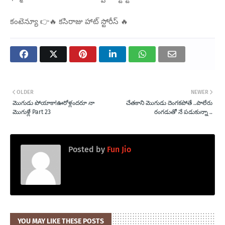
కంటెన్యూ 👉🔥 కసిరాజు హాట్ స్టోరీస్ 🔥
OLDER
NEWER
మొగుడు పోయాకా!ఊరోళ్లందరూ నా
చేతకాని మొగుడు దెంగకపోతే ..పాలేరు
మొగుళ్లే Part 23
రంగడుతో నే పడుకున్నా ..
Posted by
Fun Jio
YOU MAY LIKE THESE POSTS