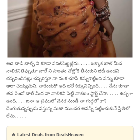
అది వాడి బాల్స్ ని కూడా వదిలిపెట్టట్లేదు. . . . . ఒక్కొక బాల్ మీద
నాలికనితిప్పుతూ బాల్ ని సాంతం నోట్లోకి తీసుకుని జీడీ ఉండని
చప్పరించినట్లు చప్పరిస్తూ నా వంక చూసి కన్నుగొట్టింది నన్ను కూడా
అలా చెయ్యమని. నాకెందుకో అది భలే కిక్కునిచ్చింది. . . . నేను కూడా
తన రెండో బాల్ మీద నా నాలికని పెట్టి నాకటం స్టార్ట్ చేసా. . . . . ఉప్పగా
ఉంది. . . . ఐనా ఆ టైములో వెనక నుండీ నా గుద్దలో కాశి
దెంగుతున్నప్పుడు వస్తున్న మజా ముందర అవన్నీ పట్టించుకునే స్తితిలో
లేను. . . . .
🔥 Latest Deals from DealsHeaven