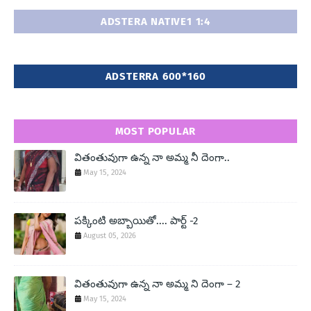
ADSTERA NATIVE1 1:4
ADSTERRA 600*160
MOST POPULAR
వితంతువుగా ఉన్న నా అమ్మ నీ దెంగా..
May 15, 2024
పక్కింటి అబ్బాయితో.... పార్ట్ -2
August 05, 2026
వితంతువుగా ఉన్న నా అమ్మ ని దెంగా – 2
May 15, 2024