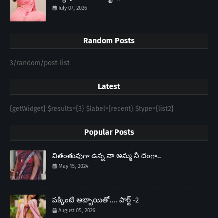
July 07, 2026
Random Posts
3/random/post-list
Latest
{getWidget} $results={3} $label={recent} $type={list2}
Popular Posts
వితంతువుగా ఉన్న నా అమ్మ నీ దెంగా..
May 15, 2024
పక్కింటి అబ్బాయితో.... పార్ట్ -2
August 05, 2026