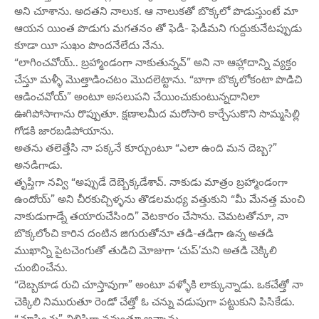
అని చూశాను. అదతని నాలుక. ఆ నాలుకతో బొక్కలో పొడుస్తుంటే మా
ఆయన యింత పొడుగు మగతనం తో ఫెడీ- ఫెడీమని గుద్దుకునేటప్పుడు
కూడా యీ సుఖం పొందనేలేదు నేను.
“లాగించవోయ్.. బ్రహ్మాండంగా నాకుతున్నవ్” అని నా ఆహ్లాదాన్ని వ్యక్తం
చేస్తూ మళ్ళీ మొత్తాడించటం మొదలెట్టాను. “బాగా బొక్కలోకంటా పొడిచి
ఆడించవోయ్” అంటూ అసలుపని చేయించుకుంటున్నదానిలా
ఊగిపోసాగాను రొప్పుతూ. క్షణాలమీద మరోసారి కార్చేసుకొని సొమ్మసిల్లి
గోడకి జారబడిపోయాను.
అతను తలెత్తేసి నా పక్కనే కూర్చుంటూ “ఎలా ఉంది మన దెబ్బ?”
అనడిగాడు.
తృప్తిగా నవ్వి “అప్పుడే దెబ్బెక్కడేశావ్. నాకుడు మాత్రం బ్రహ్మాండంగా
ఉందోయ్” అని చీరకుచ్చిళ్ళను తొడలమధ్య వత్తుకుని “మీ మేనత్త మంచి
నాకుడుగాడ్నే తయారుచేసింది” వెటకారం చేసాను. చెమటతోనూ, నా
బొక్కలోంచి కారిన దంటిన జిగురుతోనూ తడి-తడిగా ఉన్న అతడి
ముఖాన్ని పైటచెంగుతో తుడిచి మోజుగా ‘చుప్’మని అతడి చెక్కిలి
చుంబించేను.
“దెబ్బకూడ రుచి చూస్తావుగా” అంటూ వళ్ళోకి లాక్కున్నాడు. ఒకచేత్తో నా
చెక్కిలి నిమురుతూ రెండో చేత్తో ఓ చన్ను వడుపుగా పట్టుకుని పిసికేడు.
“చూపించు” చిలిపిగా నవ్వుతూ అన్నాను.