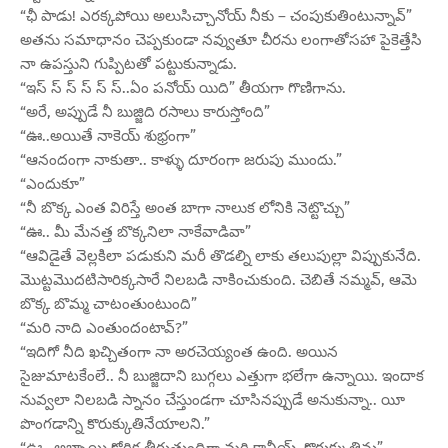
“ఛీ పాడు! ఎరక్కపోయి అలుసిచ్చానోయ్ నీకు – చంపుకుతింటున్నావ్”
అతను సమాధానం చెప్పకుండా నవ్వుతూ చీరను లంగాతోసహా పైకెత్తేసి
నా ఉపస్తుని గుప్పిటతో పట్టుకున్నాడు.
“ఇస్ స్ స్ స్ స్ స్..ఏం పనోయ్ యిది” తీయగా గొణిగాను.
“అరే, అప్పుడే నీ బుజ్జిది రసాలు కారుస్తోంది”
“ఊ..అయితే నాకెయ్ శుభ్రంగా”
“ఆనందంగా నాకుతా.. కాళ్ళు దూరంగా జరుపు ముందు.”
“ఎందుకూ”
“నీ బొక్క ఎంత విరిస్తే అంత బాగా నాలుక లోనికి నెట్టొచ్చు”
“ఊ.. మీ మేనత్త బొక్కనిలా నాకేవాడివా”
“ఆవిడైతే వెల్లకిలా పడుకుని మరీ తొడల్ని లాకు తలుపుల్లా విప్పుకునేది.
మొట్టమొదటిసారిక్కసారే నిలబడి నాకించుకుంది. చెబితే నమ్మవ్, ఆమె
బొక్క బొమ్మ చాటంతుంటుంది”
“మరి నాది ఎంతుందంటావ్?”
“ఇదిగో నీది ఖచ్చితంగా నా అరచెయ్యంత ఉంది. అయిన
సైజుమాటకేంలే.. నీ బుజ్జిదాని బుగ్గలు ఎత్తుగా భలేగా ఉన్నాయి. ఇందాక
నువ్వలా నిలబడి స్నానం చేస్తుండగా చూసినప్పుడే అనుకున్నా.. యీ
పొంగడాన్ని కొరుక్కుతినేయాలని.”
“ఊ.. అబ్బాయి కోరిక తీరుతుందిగా మరి కానీయ్, కొరుక్కుతిను”