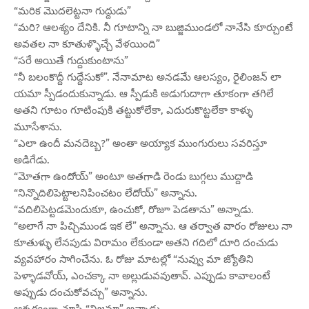
“మరిక మొదలెట్టనా గుద్దుడు”
“మరి? ఆలశ్యం దేనికి. నీ గూటాన్ని నా బుజ్జిముండలో నానేసి కూర్చుంటే
అవతల నా కూతుళ్ళొచ్చే వేళయింది”
“సరే అయితే గుద్దుకుంటాను”
“నీ బలంకొద్దీ గుద్దేసుకో”. నేనామాట అనడమే ఆలస్యం, రైలింజన్ లా
యమా స్పీడందుకున్నాడు. ఆ స్పీడుకి అడుగుదాగా తూకంగా తగిలే
అతని గూటం గూటింపుకి తట్టుకోలేకా, ఎదురుకొట్టలేకా కాళ్ళు
మూసేశాను.
“ఎలా ఉందీ మనదెబ్బ?” అంతా అయ్యాక ముంగురులు సవరిస్తూ
అడిగేడు.
“మోతగా ఉందోయ్” అంటూ అతగాడి రెండు బుగ్గలు ముద్దాడి
“నిన్నొదిలిపెట్టాలనిపించటం లేదోయ్” అన్నాను.
“వదిలిపెట్టడమెందుకూ, ఉంచుకో, రోజూ పెడతాను” అన్నాడు.
“అలాగే నా పిచ్చిముండ ఇక లే” అన్నాను. ఆ తర్వాత వారం రోజులు నా
కూతుళ్ళు లేనపుడు విరామం లేకుండా అతని గదిలో దూరి దంచుడు
వ్యవహారం సాగించేను. ఓ రోజు మాటల్లో “నువ్వు మా జ్యోతిని
పెళ్ళాడవోయ్, ఎంచక్కా నా అల్లుడువవుతావ్. ఎప్పుడు కావాలంటే
అప్పుడు దంచుకోవచ్చు” అన్నాను.
ఆశ్చర్యంగా చూసి “నిజమా” అన్నాడు.