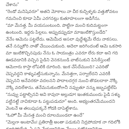
చేశాను”
“రెండో మనిషెవరూ” అతని మోకాలు నా చీర కుచ్చిళ్ళకు వత్తుకోవటం
గమనించి కూడా ఏమీ ఎరగనట్లు కుతూహలంగా అడిగేను.
“మా మేనత్త. మీ వయసుంటుంది. పొట్టిగా మంచి కుదిమట్టంగా
ఉంటుంది. ఇద్దరు పిల్లలు. అప్పుడప్పుడూ మాఇంటికొస్తుండేది”
నేనేం ఆమెను పట్టలేదు. ఆమెమీద అసలా వుద్దేశ్యమే లేదు నాకసలు.
తనే నన్నుకోరి నాతో చేయించుకుంది. అదెలా జరిగిందంటే ఆమె ఒకసారి
మా ఇంటికొచ్చినపుడు నేను ఓ సాయంత్రం ఎవరూ లేరు కదా అని గది
ఊడవడానికి వచ్చిన పైడిని వెనకనుండి వాటేసుకుని పిసికేస్తుంటే
ఆమెగారు కాస్తా లోపలికి దూరింది. ఇంక చేసేదేముంది? ఎవరితో
చెప్పవద్దని కాళ్ళుపట్తేసుకున్నాను. మేనత్తగా, పర్వాలేదని ఎవరికీ
చెప్పనని అనేవరకూ వదలనని పాదాలదగ్గర నుంచి తొడలదాకా నొక్కి
నొక్కి వదిలేశాను. తనేమనుకుందోగానీ నవ్వుతూ నన్ను జబ్బపట్టిలేపి
“నువ్వు పట్టాల్సినవి అవి కావురా అల్లుడూ! ఇంతకుముందు పైడి సళ్ళు
పట్టినట్టే నావికూడా ఓ పట్టుపడుదూ” అంది. అభ్యంతరమేముందని
వెంటనే ఆ తలుపుపక్కనే గోడకి దాపెట్టేశాను.
“ఓహో మీ మేనత్త మంచి దూలముండలా ఉందే”
“మెల్లగా అంటావేం! ప్రతిరాత్రీ అంతా పడుకుని నిద్రపోయాక నా గదిలోకి
దూరిపోయేది. ఏ పని చేయడానికైనా చేయించుకోవడానికైనా