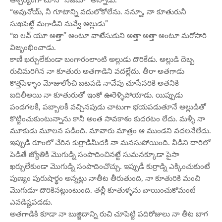
“అవునోయ్, నీ గూటాన్ని వదులోకోలేను. నన్నూ, నా కూతురునీ
సుఖపెట్టే మగాడివి నువ్వే అల్లుడు”
“ఐ లవ్ యూ అత్తా” అంటూ వాటేసుకుని అత్తా అత్తా అంటూ మరోసారి
విజృంభించాడు.
కాణీ ఖర్చులేకుండా బంగారంలాంటి అల్లుడు దొరికేడు. అల్లుడి దెబ్బ
రుచిమరిగిన నా కూతురు అతగాడిని వదల్లేదు. తీరా అతగాడు
కొత్తపెళ్ళాం మోజులోంచి బటపడి నావేపు చూసేసరికి అతనికి
బదిలీఅయి నా కూతురుతో ఇంకో ఊరెళ్ళిపోయాడు. యిప్పుడు
పండగలకీ, పబ్బాలకీ వచ్చినపుడు చాటుగా భయపడుతూనే అల్లుడితో
కొట్టించుకుంటున్నాను కానీ అంత సావకాశం కుదరటం లేదు. మళ్ళీ నా
మూకుడు మూలన పడింది. మావారు మాత్రం ఆ ముండని వదలనేలేదు.
ఇప్పుడీ రూంలో చేరిన కుర్రాడిమీదకి నా మనసుపోయింది. వీడిని దారిలో
పెడితే జ్యోతికి మొగుడ్ని సంపాదించినట్టే సుమనక్కూడా పైసా
ఖర్చులేకుండా మొగుడ్ని సంపాదించొచ్చు. ఇప్పుడీ కుర్రాడ్ని ఎక్కించుకుంటే
పుణ్యం పురుషార్థం అన్నట్లు నాతీట తీరుతుంది, నా కూతురికి మంచి
మొగుడూ దొరికినట్లుంటుంది. తల్లీ కూతుళ్ళను వాయించుకోమంటే
ఎవడిష్టపడడు.
అతగాడికి కూడా నా బుజ్జిదాన్ని రుచి చూపెట్టి పదిరోజులు నా తీట బాగ