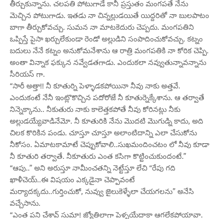
తీర్చుకున్నాను. చలపతి పోటుగాడే కానీ ప్రస్తుతం మంగపతే నేను
మెచ్చిన పోటుగాడు. ఇతడు నా చిన్నల్లుడయితే యిద్దరితో నా బులపాటం
బాగా తీర్చుకోవచ్చు. సుమన నా మాటకెదురు చెప్పదు. మంగపతిని
ఒప్పిస్తే పైసా ఖర్చులేకుండా రెండో అల్లుడిని సంపాదించుకోవచ్చు. కట్నం
బదులు నేనే కట్నం అనుకోమనేశాను ఆ రాత్రి మంగపతికి నా కోరిక చెప్పి.
అంతా విన్నాక ఫక్కున నవ్వేడతగాడు. ఎందుకలా నవ్వుతున్నావన్నాను
సీరియస్ గా.
“సారీ అత్తా!! నీ కూతుర్ని పెళ్ళాడకపోయినా నీవు నాకు అత్తవే.
ఎందుకంటే నేనీ ఇంట్లొకొచ్చిన పదోరోజే నీ కూతుర్నెక్కేశాను. ఆ తర్వాతే
నిన్నెక్కాను.. నీకుతురు నాకు కాలెత్తకపోతే నీవు కోరినట్లు నీకు
అల్లుడయ్యేవాడినేమో. నీ కూతురికి నేను మొదటి మొగుడ్ని కాదు, అది
చిలక కొరికిన పండు. చూస్తూ చూస్తూ అలాంటిదాన్ని ఎలా చేసుకోను
నీకోసం. ఏమాటకామాటే చెప్పుకోవాలి..సుఖమందించటం లో నీవు కూడా
నీ కూతురి తర్వాతే. నీకూతురు ఎంత కసిగా కొట్టించుకుందంటే.”
“ఆపు..” అని అరుస్తూ నామీంచతన్ని నెట్టేస్తూ లేచి “రేపు గది
ఖాళీచెయ్..ఈ విషయం ఎక్కడైనా చెప్పావంటే
మర్యాదక్కదు..గుర్తించుకో, నువ్వు జైలుకెళ్ళేలా చేయగలను” అనేసి
వచ్చేసాను.
“ఎంత పని చేశావ్ సుమా! జ్యోతిలాగా పెళ్ళయేదాకా ఆగలేకపోయావా.