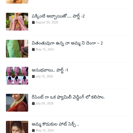
పక్కింటి అబ్బాయితో.... పార్ట్ -2
August 05, 2026
వితంతువుగా ఉన్న నా అమ్మ ని దెంగా – 2
May 15, 2024
అనుభవాలు.. పార్ట్ -1
July 15, 2026
రీసెంట్ గా ఒక ఫ్యామిలీ వెడ్డింగ్ లో కలిసాం.
July 09, 2026
అమ్మ కొడుకుల హాట్ సెక్స్ ..
May 15, 2024