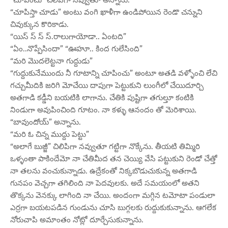
“చూపిస్తా చూడు” అంటు వంగి ఖాళీగా ఉండిపోయిన రెండొ చన్నుని
చివుక్కున కొరికాడు.
“యిస్ స్ స్ స్.రాలుగాయోడా.. ఏంటది”
“ఏం..నొప్పేసిందా” “ఊహూ.. కింద గులేసింది”
“మరి మొదలెట్టనా గుద్దుడు”
“గుద్దుకునేముందు నీ గూటాన్ని చూపించు” అంటూ అతడి వళ్ళోంచి లేచి
గచ్చుమీదికి జరిగి మోచేయి దాపుగా పెట్టుకుని లుంగీలో చేయిదూర్చి
అతగాడి కడ్డీని బయటికి లాగాను. చేతికి పుష్టిగా తగుల్తూ కంటికి
నిండుగా అవుపించింది గూటం. నా కళ్ళు ఆనందం తో మెరిశాయి.
“బావుందోయ్” అన్నాను.
“మరి ఓ చిన్న ముద్దు పెట్టు”
“అలాగే బుజ్జీ” చిలిపిగా నవ్వుతూ గట్టిగా నొక్కేను. తీయటి తిమ్మిరి
ఒళ్ళంతా పాకిందేమో నా చేతిమీద తన చెయ్యి వేసి పట్టుకుని రెండో చేత్తో
నా తలను వంచుకున్నాడు. ఉద్రేకంతో నిక్కబొడుచుకున్న అతగాడి
గునపం వెచ్చగా తగిలింది నా పెదవులకు. అదే సమయంలో అతని
తొక్కను వెనక్కు లాగింది నా చేయి. అందంగా మగ్గిన టమోటా పండులా
ఎర్రగా బయటపడిన గుండును చూసి బుగ్గలకు రుద్దుకుకున్నాను. ఆగలేక
నోరుచాపి అమాంతం నోట్లో దూర్చేసుకున్నాను.