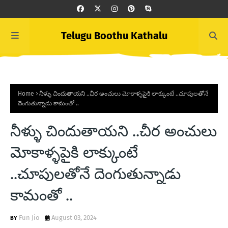
Telugu Boothu Kathalu
Home
నీళ్ళు చిందుతాయని ..చీర అంచులు మోకాళ్ళపైకి లాక్కుంటే ..చూపులతోనే
దెంగుతున్నాడు కామంతో ..
నీళ్ళు చిందుతాయని ..చీర అంచులు
మోకాళ్ళపైకి లాక్కుంటే
..చూపులతోనే దెంగుతున్నాడు
కామంతో ..
Fun Jio
August 03, 2024