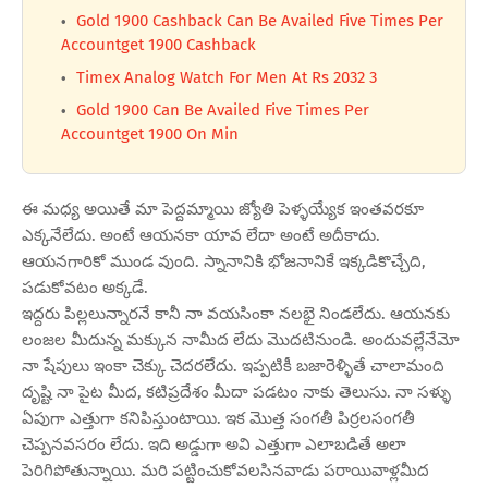
Gold 1900 Cashback Can Be Availed Five Times Per
Accountget 1900 Cashback
Timex Analog Watch For Men At Rs 2032 3
Gold 1900 Can Be Availed Five Times Per
Accountget 1900 On Min
ఈ మధ్య అయితే మా పెద్దమ్మాయి జ్యోతి పెళ్ళయ్యేక ఇంతవరకూ
ఎక్కనేలేదు. అంటే ఆయనకా యావ లేదా అంటే అదీకాదు.
ఆయనగారికో ముండ వుంది. స్నానానికి భోజనానికే ఇక్కడికొచ్చేది,
పడుకోవటం అక్కడే.
ఇద్దరు పిల్లలున్నారనే కానీ నా వయసింకా నలభై నిండలేదు. ఆయనకు
లంజల మీదున్న మక్కున నామీద లేదు మొదటినుండి. అందువల్లేనేమో
నా షేపులు ఇంకా చెక్కు చెదరలేదు. ఇప్పటికీ బజారెళ్ళితే చాలామంది
దృష్టి నా పైట మీద, కటిప్రదేశం మీదా పడటం నాకు తెలుసు. నా సళ్ళు
ఏపుగా ఎత్తుగా కనిపిస్తుంటాయి. ఇక మొత్త సంగతీ పిర్రలసంగతీ
చెప్పనవసరం లేదు. ఇది అడ్డుగా అవి ఎత్తుగా ఎలాబడితే అలా
పెరిగిపోతున్నాయి. మరి పట్టించుకోవలసినవాడు పరాయివాళ్లమీద