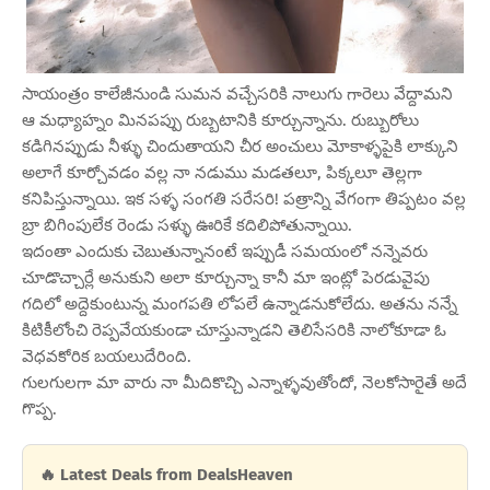
సాయంత్రం కాలేజీనుండి సుమన వచ్చేసరికి నాలుగు గారెలు వేద్దామని
ఆ మధ్యాహ్నం మినపప్పు రుబ్బటానికి కూర్చున్నాను. రుబ్బురోలు
కడిగినప్పుడు నీళ్ళు చిందుతాయని చీర అంచులు మోకాళ్ళపైకి లాక్కుని
అలాగే కూర్చోవడం వల్ల నా నడుము మడతలూ, పిక్కలూ తెల్లగా
కనిపిస్తున్నాయి. ఇక సళ్ళ సంగతి సరేసరి! పత్రాన్ని వేగంగా తిప్పటం వల్ల
బ్రా బిగింపులేక రెండు సళ్ళు ఊరికే కదిలిపోతున్నాయి.
ఇదంతా ఎందుకు చెబుతున్నానంటే ఇప్పుడీ సమయంలో నన్నెవరు
చూడొచ్చార్లే అనుకుని అలా కూర్చున్నా కానీ మా ఇంట్లో పెరడువైపు
గదిలో అద్దెకుంటున్న మంగపతి లోపలే ఉన్నాడనుకోలేదు. అతను నన్నే
కిటికీలోంచి రెప్పవేయకుండా చూస్తున్నాడని తెలిసేసరికి నాలోకూడా ఓ
వెధవకోరిక బయలుదేరింది.
గులగులగా మా వారు నా మీదికొచ్చి ఎన్నాళ్ళవుతోందో, నెలకోసారైతే అదే
గొప్ప.
🔥 Latest Deals from DealsHeaven