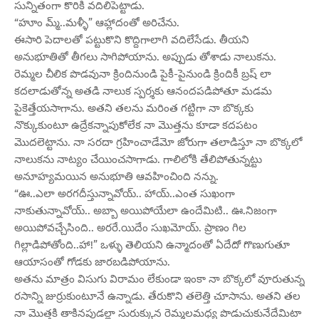
సున్నితంగా కొరికి వదిలిపెట్టాడు.
“హూం మ్మ్..మళ్ళీ” ఆహ్లాదంతో అరిచేను.
ఈసారి పెదాలతో పట్టుకొని కొద్దిగాలాగి వదిలేసేడు. తీయని
అనుభూతితో తీగలు సాగిపోయాను. అప్పుడు తోశాడు నాలుకను.
రెమ్మల చీలిక పొడవునా క్రిందినుండి పైకీ-పైనుండి క్రిందికీ బ్రష్ లా
కదలాడుతోన్న అతడి నాలుక స్పర్శకు ఆనందపడిపోతూ మడమ
పైకెత్తేయసాగాను. అతని తలను మరింత గట్టిగా నా బొక్కకు
నొక్కుకుంటూ ఉద్రేకన్నాపుకోలేక నా మొత్తను కూడా కదపటం
మొదలెట్టాను. నా సరదా గ్రహించాడేమో జోరుగా తలాడిస్తూ నా బొక్కలో
నాలుకను నాట్యం చేయించసాగాడు. గాలిలోకి తేలిపోతున్నట్టు
అనూహ్యమయిన అనుభూతి ఆవహించింది నన్ను.
“ఊ..ఎలా అరగదీస్తున్నావోయ్.. హాయ్..ఎంత సుఖంగా
నాకుతున్నావోయ్.. అబ్బా అయిపోయేలా ఉందేమిటి.. ఊ.నిజంగా
అయిపోవచ్చేసింది.. అరరే.యిదేం సుఖమోయ్. ప్రాణం గిల
గిల్లాడిపోతోంది..హా!” ఒళ్ళు తెలియని ఉన్మాదంతో ఏదేదో గొణుగుతూ
ఆయాసంతో గోడకు జారబడిపోయాను.
అతను మాత్రం విసుగు విరామం లేకుండా ఇంకా నా బొక్కలో వూరుతున్న
రసాన్ని జుర్రుకుంటూనే ఉన్నాడు. తేరుకొని తలెత్తి చూసాను. అతని తల
నా మొత్తకి తాకినపుడల్లా సురుక్కున రెమ్మలమధ్య పొడుచుకునేదేమిటా