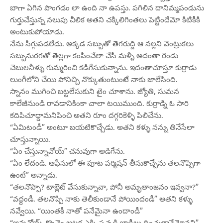
బాగా ఏగిన పొంగడం లా ఉంది నా ఉపస్తు. పగిలిన దానిమ్మపండును
గుర్తుచేస్తున్న నలుపు చీలిక అతని చక్కిలిగింతలు పెట్టిందేమో కిటికీకి
అంటుకుపోయాడు.
నేను సిగ్గుపడలేదు. అక్కడ సబ్బుతో తెగరుద్ది ఆ నల్లని వెంట్రుకలు
సబ్బునురగతో తెల్లగా కంపించేలా చేసి మళ్ళీ అదంతా రెండు
చెబులనీళ్ళు గుమ్మరించి కడిగేసుకున్నాను. ఇదంతాచూస్తూ కుర్రాడు
లుంగీలోని చేయి పోనిచ్చి నొక్కుతుంటుంటే నాకు జాలేసింది.
స్నానం ముగించి బట్టలేసుకుని టైం చూశాను. జ్యోతి, సుమన
కాలేజీనుండి రావడానికింకా చాలా టయిముంది. కుర్రాడ్ని ఓ సారి
కదిపిచూద్దామనిపించి అతని రూం దగ్గరికెళ్ళి పిలిచేను.
“ఏమిటండీ” అంటూ బయటికొచ్చేడు. అతని కళ్ళు నన్ను తినేసేలా
చూస్తున్నాయి.
“ఏం చేస్తున్నావోయ్” చనువుగా అడిగేను.
“ఏం లేదండి. ఆఫీసులో ఈ పూట పర్మిషన్ తీసుకొచ్చేను తలనొప్పిగా
ఉంటే” అన్నాడు.
“తలనొప్పా? టాబ్లెట్ వేసుకున్నావా, పోనీ అమృతాంజనం ఇవ్వనా?”
“వద్దండీ. తలనొప్పి నాకు తెలీకుండానే పోయిందండీ” అతని కళ్ళు
నవ్వేయి. “యింతకీ నాతో పనేమైనా ఉందాండీ”
“అవునోయ్..కొంచెం అటక ఎక్కి పచ్చడి జాడీలు దించుతావేమోనని”