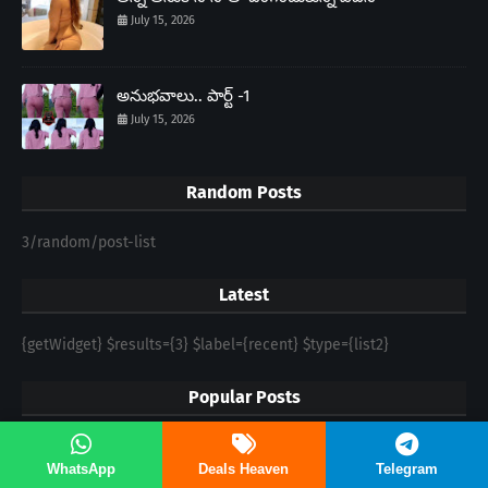
July 15, 2026
అనుభవాలు.. పార్ట్ -1
July 15, 2026
Random Posts
3/random/post-list
Latest
{getWidget} $results={3} $label={recent} $type={list2}
Popular Posts
వితంతువుగా ఉన్న నా అమ్మ నీ దెంగా..
WhatsApp
Deals Heaven
Telegram
May 15, 2024