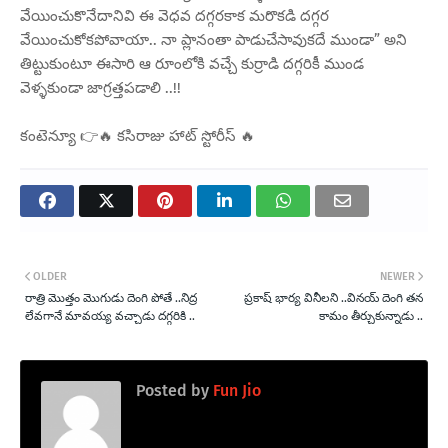
వేయించుకొనేదానివి ఈ వెధవ దగ్గరకాక మరొకడి దగ్గర
వేయించుకోకపోవాయా.. నా ప్లానంతా పాడుచేసావుకదే ముండా” అని
తిట్టుకుంటూ ఈసారి ఆ రూంలోకి వచ్చే కుర్రాడి దగ్గరికీ ముండ
వెళ్ళకుండా జాగ్రత్తపడాలి ..!!
కంటెన్యూ 👉🔥 కసిరాజు హాట్ స్టోరీస్ 🔥
OLDER
NEWER
రాత్రి మొత్తం మొగుడు దెంగి పోతే ..నిద్ర
ప్రకాష్ భార్య వినీలని ..వినయ్ దెంగి తన
లేవగానే మావయ్య వచ్చాడు దగ్గరికి ..
కామం తీర్చుకున్నాడు ..
Posted by
Fun Jio