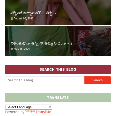
పక్కింటి అబ్బాయితో.... పార్ట్ -2
August 05, 2026
వితంతువుగా ఉన్న నా అమ్మ ని దెంగా – 2
May 15, 2024
SEARCH THIS BLOG
TRANSLATE
Powered by
Translate