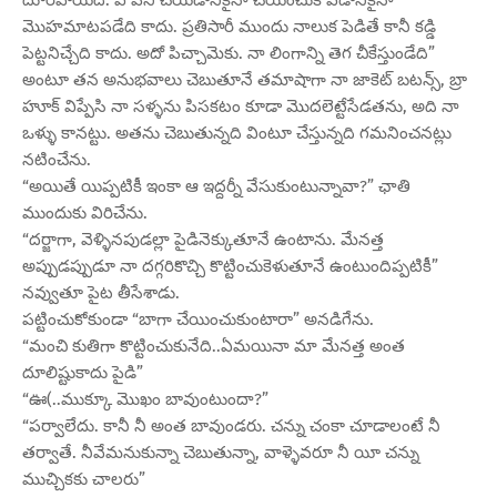
మొహమాటపడేది కాదు. ప్రతిసారీ ముందు నాలుక పెడితే కానీ కడ్డి
పెట్టనిచ్చేది కాదు. అదో పిచ్చామెకు. నా లింగాన్ని తెగ చీకేస్తుండేది”
అంటూ తన అనుభవాలు చెబుతూనే తమాషాగా నా జాకెట్ బటన్స్, బ్రా
హూక్ విప్పేసి నా సళ్ళను పిసకటం కూడా మొదలెట్టేసేడతను, అది నా
ఒళ్ళు కానట్టు. అతను చెబుతున్నది వింటూ చేస్తున్నది గమనించనట్లు
నటించేను.
“అయితే యిప్పటికీ ఇంకా ఆ ఇద్దర్నీ వేసుకుంటున్నావా?” ఛాతి
ముందుకు విరిచేను.
“దర్జాగా, వెళ్ళినపుడల్లా పైడినెక్కుతూనే ఉంటాను. మేనత్త
అప్పుడప్పుడూ నా దగ్గరికొచ్చి కొట్టించుకెళుతూనే ఉంటుందిప్పటికీ”
నవ్వుతూ పైట తీసేశాడు.
పట్టించుకోకుండా “బాగా చేయించుకుంటారా” అనడిగేను.
“మంచి కుతిగా కొట్టించుకునేది..ఏమయినా మా మేనత్త అంత
దూలిష్టుకాదు పైడి”
“ఊ(..ముక్కూ మొఖం బావుంటుందా?”
“పర్వాలేదు. కానీ నీ అంత బావుండరు. చన్ను చంకా చూడాలంటే నీ
తర్వాతే. నీవేమనుకున్నా చెబుతున్నా, వాళ్ళెవరూ నీ యీ చన్ను
ముచ్చికకు చాలరు”