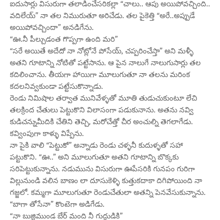
ఐదుసార్లు విసురుగా తలాడించేసరికల్లా “చాలు.. ఆపు అయిపోవచ్చింది..
వదిలేయ్” నా తల నిమురుతూ అరిచేడు. తల పైకెత్తి “అరే..అప్పుడే
అయిపోవచ్చిందా” అనడిగేను.
“ఊ.నీ పీల్చుడంత గొప్పగా ఉంది మరి”
“సరే అయితే అదేదో నా నోట్లోనే పోసేయ్, చప్పరించేస్తా” అని మళ్ళీ
అతని గూటాన్ని నోటితో పట్టేసాను. ఆ పైన నాలుగే నాలుగుసార్లు తల
కదిలించాను. తీయగా హాయిగా మూలుగుతూ నా తలను మరింక
కదలనివ్వకుండా పట్టేసుకొన్నాడు.
రెండు నిమిషాల తర్వాత మునివేళ్ళతో మూతి తుడుచుకుంటూ లేచి
తలక్రింద చేతులు పెట్టుకొని విలాసంగా పడుకునాను. అతను నవ్వి
కుడిచన్నుమీదికి చేతిని తెచ్చి, మరోచేత్తో చీర అంచుల్ని తెగలాగేడు.
కవ్వింపుగా కాళ్ళు విప్పేను.
నా పైకి వాలి “పెట్టుకో” అన్నాడు రెండు చళ్ళనీ కుదుళ్ళతో సహా
పట్టుకొని. “ఊ..” అని మూలుగుతూ అతని గూటాన్ని బొక్కకు
సరిపెట్టుకున్నాను. నడుమును విసురుగా ఊపేసరికి గునపం గురిగా
విల్లునుండి వలిన బాణం లా దూసుకెళ్ళి కుత్తుకదాకా దిగిపోయింది నా
గజ్జలో. కమ్మగా మూలుగుతూ రెండుచేతులా అతన్ని పెనవేసుకున్నాను.
“బాగా తోసేనా” కొంటెగా అడిగేడు.
“నా బుజ్జిముండ బేర్ మంది నీ గుద్దుడికి”