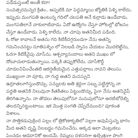
పడేడుస్తుంటే అంతే కదా!
సంవత్సరమన్నర క్రితం.. అప్పటికి మా పెద్దమ్మాయి జ్యోతికి పెళ్ళి కాలేదు.
ఇప్పుడు మంగపతి ఉంటున్న గదిలో చలపతి అనే కుర్రాడు ఉండేవాడు.
మంగపతిలానే చాకులాటివాడు. ఏదో ఉద్యోగం చేస్తూ హోటల్లో భోజనం
చేస్తూ ఉండేవాడు. పెళ్ళి కాలేదు. నా చూపు అతనిమీద పడింది.
ఓ రోజు కావాలనే అతను గది కిటికీదగ్గరుండగా నేను అతన్ని
గమనించనట్టు నూతిపళ్ళెం లో నిలబడి స్నానం చేయటం మొదలెట్టేను,
ఓరగా కిటికీవైపు చూసేను. ఆశ్చర్యానందాలు అతని ముఖం లో
దోబూచులాడుతున్నాయి. పక్కకి తప్పుకోలేదు. చూసేకొద్దీ
చూడలనిపించేంతటి ఆకర్షణీయమైన ఎత్తుపల్లాలు నావని తెలుసు.
ముఖ్యంగా నా పూకు, నా గుద్ద అతని మనస్సుని
ఉర్రూతలూగిస్తుండొచ్చు. సన్నులకు అతి శ్రద్దగా సబ్బు పట్టిస్తోన్న నా
పద్దతి అతనికి నిలువునా కితకితలు పెట్టుండొచ్చు, పైగా నేను అతనివైపే
తిరిగిఉన్నాను. నా తొడలు తెలుపులోనూ నునుపులోనూ అరటిబోదెల్ని
తలదన్నినట్టుంటాయి. ఇక మొత్త సంగతి చెప్పేదేముంది? పూకంత
విశాలం.
నా పొత్తికడుపుక్రింద పల్లం లో త్రికోణాకృతిలో నల్లగా అవుపిస్తున్న భాగం
మీద అతని దృష్టి నిలబడ్డం గమనించేను. అక్కడ అలా వెంట్రుకలు
పెంచడం ఆడదానికో అందమే. రెమ్మలు దళసరిగా ఉబ్బెత్తుగా పొంగి