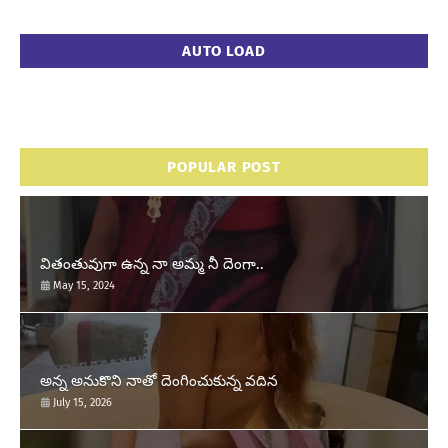
AUTO LOAD
POPULAR POST
వితంతువుగా ఉన్న నా అమ్మ నీ దెంగా..
May 15, 2024
అన్న అనుకొని నాతో దెంగించుకున్న వదిన
July 15, 2026