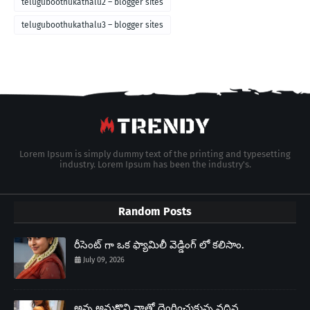
teluguboothukathalu2 – blogger sites
teluguboothukathalu3 – blogger sites
Lorem Ipsum is simply dummy text of the printing and typesetting
industry. Lorem Ipsum has been the industry's.
Random Posts
రీసెంట్ గా ఒక ఫ్యామిలీ వెడ్డింగ్ లో కలిసాం.
July 09, 2026
అన్న అనుకొని నాతో దెంగించుకున్న వదిన