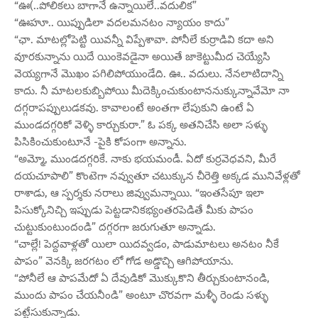
“ఊ(..పోలికలు బాగానే ఉన్నాయిలే..వదులిక”
“ఊహూ.. యిప్పుడిలా వదలమనటం న్యాయం కాదు”
“ఛా. మాటల్లోపెట్టి యివన్నీ విప్పేశావా. పోనీలే కుర్రాడివి కదా అని
వూరకున్నాను యిదే యింకెవడైనా అయితే జాకెట్టుమీద చెయ్యేసి
వెయ్యగానే మొఖం పగిలిపోయుండేది. ఊ.. వదులు. నేనలాటిదాన్ని
కాదు. నీ మాటలకుబ్బిపోయి మీదెక్కించుకుంటాననుక్కున్నావేమో నా
దగ్గరాపప్పులుడకవు. కావాలంటే అంతగా లేపుకుని ఉంటే ఏ
ముండదగ్గరికో వెళ్ళి కార్చుకురా.” ఓ పక్క అతనిచేసి అలా సళ్ళు
పిసికించుకుంటూనే -పైకి కోపంగా అన్నాను.
“అమ్మో, ముండదగ్గరికే. నాకు భయమండీ. ఏదో కుర్రవెధవని, మీరే
దయచూపాలి” కొంటెగా నవ్వుతూ చటుక్కున చీరెత్తి అక్కడ మునివేళ్లతో
రాశాడు, ఆ స్పర్శకు నరాలు జివ్వుమన్నాయి. “ఇంతసేపూ ఇలా
పిసుక్కోనిచ్చి ఇప్పుడు పెట్టడానికభ్యంతరపెడితే మీకు పాపం
చుట్టుకుంటుందండి” దగ్గరగా జరుగుతూ అన్నాడు.
“చాల్లే! పెద్దవాళ్లతో యిలా యిదవ్వడం, పాడుమాటలు అనటం నీకే
పాపం” వెనక్కి జరగటం లో గోడ అడ్డొచ్చి ఆగిపోయాను.
“పోనీలే ఆ పాపమేదో ఏ దేవుడికో మొక్కుకొని తీర్చుకుంటానండి,
ముందు పాపం చేయనీండి” అంటూ చొరవగా మళ్ళీ రెండు సళ్ళు
పట్టేసుకున్నాడు.