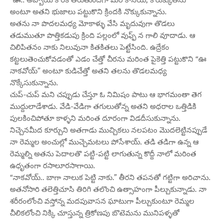
అంటూ అతని భుజాలు పట్టుకొని క్రిందకి నొక్కుకున్నాను.
అతను నా పొదలమధ్య మోకాళ్ళు వేసి మృదువుగా తొడలు
తడుముతూ పొత్తికడుపు క్రింది పల్లంలో వుఫ్ఫ్ న గాలి వూదాడు. ఆ
చిలిపితనం నాకు నిలువునా కితకితలు పెట్టేసింది. ఉద్రేకం
కట్టలుతెంచుకోవడంతో ఎడం చేత్తో చీరను మరింత పైకెత్తి పట్టుకొని “ఊ
నాకవోయ్” అంటూ కుడిచేత్తో అతని తలను తొడలమధ్య
నొక్కేసుకున్నాను.
చుప్-చుప్ మని చప్పుడు చేస్తూ ఓ నిమిషం పాటు ఆ భాగమంతా తెగ
ముద్దులాడేశాడు. వేడి-వేడిగా తగులుతోన్న అతని అధరాల ఒత్తిడికి
పులకించిపోతూ కాళ్ళని మరింత దూరంగా విడదీసుకున్నాను.
నిచ్చెనమీద కూర్చుని అతగాడు ముచ్చికలు నలపటం మొదలెట్టినప్పుడే
నా రెమ్మల అంచుల్లో ముచ్చెమటలు పోసేశాయ్. తడి తడిగా ఉన్న ఆ
రెమ్మల్ని అతను పెదాలతొ పట్టి-పట్టి లాగుతున్న కొద్దీ నాలో మరింత
ఉధృతంగా రసాలూరసాగాయి.
“నాకవోయ్.. బాగా నాలుక పెట్టి నాకు.” తీరని తపనతో గట్టిగా అరిచాను.
అతనోసారి తలెత్తిచూసి తిరిగి తలొంచి ఉత్సాహంగా పీల్చుకున్నాడు. నా
శరీరంలోంచి వస్తోన్న మదపువాసన ఘాటుగా పీల్చుకుంటూ రెమ్మల
చీలికలోంచి నిక్కి చూస్తున్న త్రికోణపు బొటెమను మునిపళ్ళతో