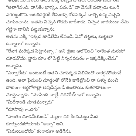
“అలాగేనండి. దానికేం భాగ్యం. పదండి” నా వెనుకే వచ్చాడు లుంగీ
ఎగగట్టుకొని. అటకదగ్గరికి తీసుకెళ్ళి గోడపక్కనే వాల్చి ఉన్న నిచ్చెన
చూపించాను. అతను నిచ్చెన గోడకు జారేశాడు. నిచ్చెన జారకుండా నేను
గట్టిగా దానిని పట్టుకున్నాను.
అతను ఎక్కి “ఇక్కడ జాడీలేమీ లేవండి. ఏవో తట్టలు, బుట్టలూ
ఉన్నాయి” అన్నాడు.
“లేవా! మరెక్కడ పెట్టానబ్బా..” అని క్షణం ఆలొచించి “నాకెంత మరుపో
చూడవోయ్. స్టోరు రూం లో పెట్టి నిన్ననవసరంగా ఇక్కడెక్కించేను”
అన్నాను.
“పర్వాలేదు” అంటుంటే అతని చూపెక్కడ నిలిచిందో నాకర్థమౌతూనే
ఉంది. అలా పైనుంచి చూడ్డంతో లోనెక్ జాకెట్లోంచి నా సళ్ళు మంచి
వాటంగా అర్థగోళాల్లా అవుపిస్తుండి ఉంటాయి. కుతూహలంగా
చూస్తున్నాడు. “చూసింది చాల్లే. దిగవోయ్ ఇక” అన్నాను
“మీరేగాండి చూడమన్నారు”
“చూసావుగా..దిగు”
“సాంతం చూడనీయండి” మెల్లగా దిగి కిందమెట్టు మీద
కూర్చుండిపోయాడు “అబ్బా” అని.
“ఏమయిందోయ్” కంగారుగా అడిగేను.