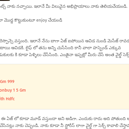
మెంట్స్ నాకు నచ్చాయి. ఇలానే మీ విలువైన అభిప్రాయాలు నాకు తెలియచేయండి.
ువుతూ మొడ్డ కొట్టుకుంటూ enjoy చేయండి
ి రెస్పొన్సె వస్తుంది. ఇలానే నేను బాగా ఏజ్ ఐపోయిన ఆవిడ నుండి మెసేజ్ రావ
ాయి ఆవిడకి. లైఫ్ లో తను అన్ని చుసేసింది కానీ వాలా హస్బెండ్ ఎక్కువ
 కి కూడా పెళ్ళిలు చేసేసింది. ఎంతైనా ఇప్పట్లో మీరు చేసే అంత వైల్డ్ సెక్స
 Gm 999
ponbuy 1 5 Gm
ith Hdfc
ఈ ఏజ్ లో కూడా మూడ్ వస్తుందా అని అడిగా. ఎందుకు రాదు అది పోతుంది 
ు నాకు చెప్పండి. నాకు కూడా నీ స్టోరీస్ లాగా వైల్డ్ గా సెక్స్ కావాలి చేస్తా