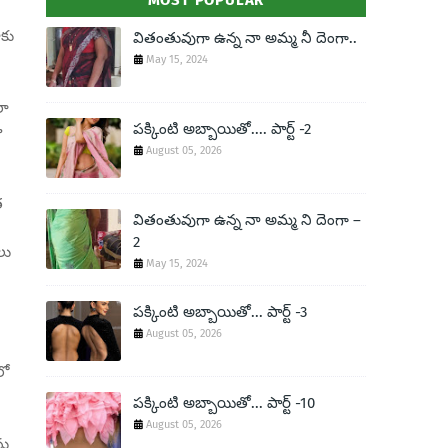
MOST POPULAR
ాకు
వితంతువుగా ఉన్న నా అమ్మ నీ దెంగా..
May 15, 2024
లా
పక్కింటి అబ్బాయితో.... పార్ట్ -2
ు
August 05, 2026
త
వితంతువుగా ఉన్న నా అమ్మ ని దెంగా –
2
లు
May 15, 2024
పక్కింటి అబ్బాయితో... పార్ట్ -3
August 05, 2026
లో
పక్కింటి అబ్బాయితో... పార్ట్ -10
August 05, 2026
ను