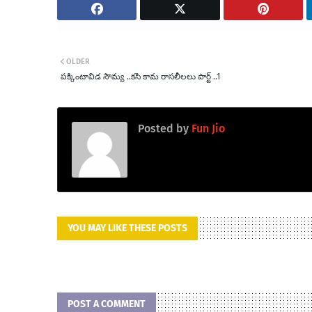
OLDER
పక్కింటావిడ సౌమ్య ..కసి కామ రాసలీలలు పార్ట్ ..1
Posted by
Fun Jio
YOU MAY LIKE THESE POSTS
POST A COMMENT