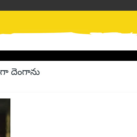
గా దెంగాను