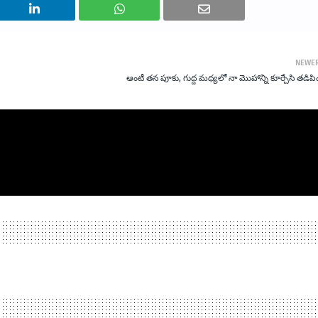
NEWE
ఆంటీ తన పూకు, గుద్ద మధ్యలో నా మొహాన్ని కూర్చేసి తడిపి