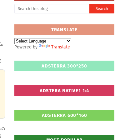
TRANSLATE
డం
Powered by
Translate
్
ADSTERRA 300*250
ADSTERA NATIVE1 1:4
ADSTERRA 600*160
అని
వ