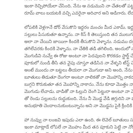
ఇంకా రెచ్చిపోయేలా చేసింది. నేను ఆ నడుముని నా చేతలతో పట్టు
రూమ్ వాలు బయటకి వచ్చి ఎవరైనా అరిచార అని అడిగారు. లే
లోపలికి వెళ్లగానే డోర్ వేసుకొని ఇద్దరం మంచం మీద ఎకామ్. ఇద్దరం 
సల్లులు పిసుకుతూ ఉన్నాను. నా కిస్ కి తెలుస్తుంది తన ములుగు
అలా నా చేయిని జాయిగా కిందకి తీసుకొని వెళ్ళాను. నడుము దగ
తగిలేవరకు కిందకి వెళ్ళాను. నా చేతికి తడి తగిలింది. అందులో నా వ
మొగుడివి నువ్వే ఈ రోజు అంటూ నా పెదవులని కొరకడం స్టార్ట్ 
పూకులో నుండి తీసి తన వైపు చూస్తూ తడిసిన నా వేళ్ళని టేస్ట్ చేస
అంటే ముందు నా బట్టలు తీయరా నా మొగుడా అని అంది. నేను ఇ
బూతులు తిడుతూ దెంగరా అంటూ నాలికతో నా మొహాన్ని నాకడం స్
బుగ్గని కొరుకుతూ తన మొహాన్ని నాకాను. నేను కూడా మొత్తం నా 
మొగుడు లేచాడు. వాడితో నా ఓల్లుని దెంగి పెట్టురా అంటూ నా మొడ్డ
తో రెండు సల్లులను రుద్దుకుంది. నేను నీ మొడ్డ వేడి జిగ్గురి
అనుభూతి చెందాలనుకుంటున్నాను అని నా మొడ్డను పైకి క్రిందికి 
హా నువ్వు నా లంజవి ఇపుడు ఎలా ఉంది. ఈ లెవెల్ బూతులు సరిపో
ఇంకా మాట్లాడే లోపలే నా మొహం మీద తన పూకుని పెట్టి నా న