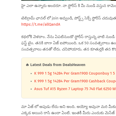
హై ఎలా ఉన్నారు అందరూ. నా స్టోరీస్ కి మీ నుండి వస్తున కా
టెలిగ్రామ్ ఛానల్ లో join అవ్వండి, పోస్ట్స్ సెక్స్ స్టోరీస్ చద
https://t.me/allQandA
కథలోకి వెళదాం. నేను ఏపటినుండో స్టోరీస్ రాస్తున్న వాటి నుండ
ఫస్ట్ టైం. తనకి బాగా ఏజ్ ఐపోయింది. ఒక 50 సంవత్సరాలు ఉంట
సంవత్సరాలు తనతో లేరు. చనిపోయారు. తన కూతుర్లకి తన కొడుకులకు
🔥 Latest Deals from DealsHeaven
K 999 1 5g 14284 Per Gram1900 Couponbuy 1 5
K 999 1 5g 14284 Per Gram1900 Cashback Cou
Asus Tuf A15 Ryzen 7 Laptop 75 740 Flat 6250 W
మా ఏజ్ లో అపుడు లేదు అని అంది. అయ్యో అవునా మరి మీకు 
ఎక్కడ అయిన రాసి ఉందా ఏంటి. ఇంతకీ మీరు ఎందుకు మెసేజ్ చేసినట్ల