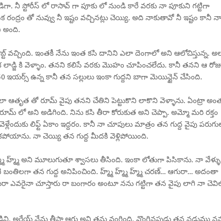
ిగా. నీ స్టోరీస్ లో రాసావ్ గా పూకు లో నుండి కారే వరకు నా పూకుని గట్టిగా
ద్రం తో నువ్వు నీ ఇష్టం వచ్చినట్లు చెయ్యి. అది నాకుతావో నీ ఇష్టం కానీ న
ి అంది.
బ్ట్ వచ్చింది. ఇంతకీ నేను ఇంత కసి దానిని ఎలా దెంగాలో అని ఆలోచిస్తున్న. అ
ాడ్జి కి వెళ్ళాం. తనని కలిసే వరకు మొహం చూపించలేదు. కానీ తనని ఆ రోజ
ఇయర్స్ ఉన్న కానీ తన సల్లులు ఇంకా గుద్దని బాగా మెయిన్టైన్ చేసింది.
 ఆతృత తో రూమ్ వైపు తనని చేతిని పెట్టుకొని లాకొని వెళ్ళాను. ఏంట్రా అం
ి రూమ్ లో అని అడిగింది. నిను కసి తీరా కోరుకుత అని చెప్పా. అమ్మో మరి రక్తం
ెళ్లేందుకు లిఫ్ట్ ఏకాం ఇద్దరం. కానీ నా చూపులు మాత్రం తన గుద్ద వైపు పరుగు
లేకపోయాను. నా చెయ్యి తన గుద్ద మీదకి వెళ్లిపోయింది.
్మ్మ్ హ్మ్మ్ అని మూలుగుతూ శ్వాసలు తీసింది. ఇంకా లోతుగా పిసికాను. నా వేళ్ళు
 బంతిలగా తన గుద్ద అనిపించింది. హ్మ్మ్ హ్మ్మ్ హ్మ్మ్ చరణ్… ఆగురా… అదంతా
గాబరా ఎవరైనా చూస్తారు రా బంగారం అంటూ నను గట్టిగా తన వైపు లాగి నా చెవి
ేవాడిని. అరేయ్ నేను తీస్తా ఆగు అని తను వంగింది. వొంగినపుడు తన నడుము న