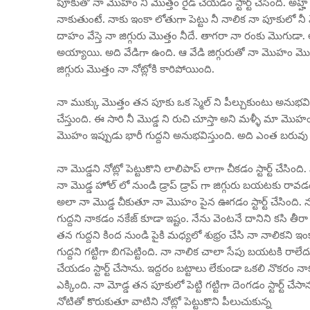
పూకుతో నా మొహం ని మొత్తం రైడ్ చేయడం స్టార్ట్ చేసింది. అహ్హ్
నాకుతుంటే. నాకు ఇంకా లోతుగా పెట్టు నీ నాలిక నా పూకులో
దాహం వేస్తె నా జిగ్గురు మొత్తం నీదే. తాగరా నా రంకు మొగుడా. 
అయ్యాయి. అది వేడిగా ఉంది. ఆ వేడి జిగ్గురుతో నా మొహం మ
జిగ్గురు మొత్తం నా నోట్లోకి కారిపోయింది.
నా ముక్కు మొత్తం తన పూకు ఒక స్మెల్ ని పీల్చుకుంటు అనుభవిస్
చేస్తుంది. ఈ సారి నీ మొడ్డ ని రుచి చూస్తా అని మళ్ళీ మా మొహం
మొహం ఇప్పుడు భారీ గుద్దని అనుభవిస్తుంది. అది ఎంత బరువు
నా మొడ్డని నోట్లో పెట్టుకొని లాలిపాప్ లాగా చీకడం స్టార్ట్ చేసిం
నా మొడ్డ హోల్ లో నుండి డ్రాప్ డ్రాప్ గా జిగ్గురు బయటకు రావ
అలా నా మొడ్డ చీకుతూ నా మొహం పైన ఊగడం స్టార్ట్ చేసింది. 
గుద్దని నాకడం నకేజ్ కూడా ఇష్టం. నేను వెంటనే దానిని కసి తీరా
తన గుద్దని కింద నుండి పైకి మధ్యలో శుభ్రం చేసి నా నాలికని ఇంకా
గుద్దని గట్టిగా బిగపెట్టింది. నా నాలిక చాలా సేపు బయటకి రాలేద
చేయడం స్టార్ట్ చేసాను. ఇద్దరం బట్టాలు లేకుండా ఒకలి నొకర
ఎక్కింది. నా మోడ్డ తన పూకులో పెట్టి గట్టిగా దెంగడం స్టార్ట్
నోటితో కొరుకుతూ వాటిని నోట్లో పెట్టుకొని పీలుచుకున్న