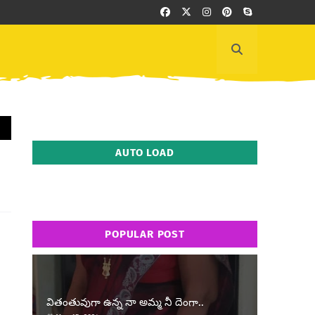
AUTO LOAD
POPULAR POST
వితంతువుగా ఉన్న నా అమ్మ నీ దెంగా..