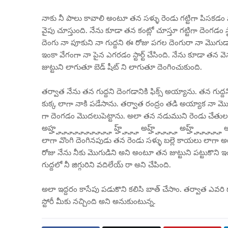
నాకు నీ పాలు కావాలి అంటూ తన సళ్ళు రెండు గట్టిగా పిసకడం స
వైపు చూస్తుంది. నేను కూడా తన కంట్లో చూస్తూ గట్టిగా దెంగడం స్టార
దెంగు నా పూకుని నా గుద్దని ఈ రోజు పగల దెంగురా నా మొగుడా
ఇంకా వేగంగా నా పైన ఎగరడం స్టార్ట్ చేసింది. నేను కూడా తన వె
జుట్టుని లాగుతూ బెడ్ షీట్ ని లాగుతూ దెంగించుకుంది.
తర్వాత నేను తన గుద్దని దెంగడానికి ఫిక్స్ అయ్యాను. తన గుద్దని
కుక్క లాగా నాకి పడేసాను. తర్వాత రంద్రం తడి అయ్యాక నా మొడ్డ ని
గా దెంగడం మొదలుపెట్టాను. అలా తన నడుముని రెండు చేతులతో ప
అహ్హ్హ్హ్హ్హ్హ్హ్హ్హ్హ్హ హ్హ్హ్హ్హ్ అహ్హ్హ్హ్హ్హ్ అహ్హ్హ్హ్హ్హ
లాగా వొంగి దెంగినపుడు తన రెండు సళ్ళు బల్లె కాయలు లాగా 
రోజు నేను నీకు మొగుడిని అని అంటూ తన జుట్టుని పట్టుకొని ఇంక
గుద్దలో నీ జిగ్గురిని వదిలేయ్ రా అని చేపింది.
అలా ఇద్దరం కాసేపు పడుకొని కలిసి బాత్ చేసాం. తర్వాత ఎవరి దా
స్టోరీ మీకు నచ్చింది అని అనుకుంటున్న.