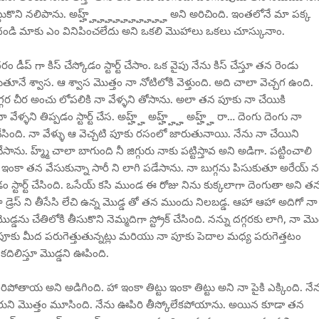
కొని నలిపాను. అహ్హ్హ్హ్హ్హ్హ్హ్హ్హ్హ్హ్ అని అరిచింది. ఇంతలోనే మా పక్క
దండి మాకు ఎం వినిపించలేదు అని ఒకలి మొహాలు ఒకలు చూస్కునాం.
డీప్ గా కిస్ చేస్కోడం స్టార్ట్ చేసాం. ఒక వైపు నేను కిస్ చేస్తూ తన రెండు
తూనే శ్వాస. ఆ శ్వాస మొత్తం నా నోటిలోకి వెళ్తుంది. అది చాలా వెచ్చగ ఉంది.
్గర చీర అంచు లోపలికి నా వేళ్ళని తోసాను. అలా తన పూకు నా చేయికి
ేళ్ళని తిప్పడం స్టార్ట్ చేస. అహ్హ్హ్ అహ్హ్హ్హ్ అహ్హ్హ్ రా… దెంగు దెంగు నా
చేసింది. నా వేళ్ళు ఆ వెచ్చటి పూకు రసంలో జారుతునాయి. నేను నా చేయిని
ాను. హ్మ్మ్ చాలా బాగుంది నీ జిగ్గురు నాకు పట్టిస్తావ అని అడిగా. పట్టించాలి
ంకా తన వేసుకున్నా సారీ ని లాగి పడేసాను. నా బుగ్గను పిసుకుతూ అరేయ్ 
టార్ట్ చేసింది. ఒసేయ్ కసి ముండ ఈ రోజు నిను కుక్కలాగా దెంగుతా అని త
డ్రెస్ ని తీసేసి లేచి ఉన్న మొడ్డ తో తన ముందు నిలబడ్డ. ఆహా ఆహా అదిగో నా
ను చేతిలోకి తీసుకొని నెమ్మదిగా స్ట్రోక్ చేసింది. నన్ను దగ్గరకు లాగి, నా మొడ
ని నా పూకు మీద పరుగెత్తుతున్నట్లు మరియు నా పూకు పెదాల మధ్య పరుగెత్తటం
కదిలిస్తూ మొడ్డని ఊపింది.
తాయ అని అడిగింది. హా ఇంకా తిట్టు ఇంకా తిట్టు అని నా పైకి ఎక్కింది. నే
ోరుని మొత్తం మూసింది. నేను ఊపిరి తీస్కోలేకపోయాను. అయిన కూడా తన