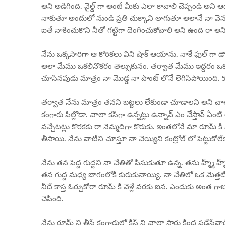
అని అడిగింది. వైల్డ్ గా అంటే మీకు ఎలా కావాలి చెప్పండి అని ఆడ
నాకుతూ అందులో నుండి ప్రతి చుక్కాని తాగుతూ అలానే నా వెనక రం
ఐతే నాకించుకొని నీతో గట్టిగా దెంగించుకోవాలి అని ఉంది రా అన
నేను ఒక్కసారిగా ఆ కోరికలు విని షాక్ ఆయాను. నాకే ఫుల్ గా డౌ
అలా మేము ఒకలినొకరం తెల్సుకునం. తర్వాత మేము ఇద్దరం ఒక ల
చూసినపుడు మాత్రం నా మొడ్డ నా పాంట్ లొనే లెగిసిపోయింది. 50 
తర్వాత నేను మాత్రం తనని బట్టలు లేకుండా చూడాలని అని చాలా
కంగారు పిల్లొడా. చాలా కసిగా ఉన్నట్లు ఉన్నావ్ ఎం చేస్తావ్ ఏంట
వచ్చేటట్లు కొరకకు రా నెమ్మదిగా కొరుకు. ఇంతలోనే మా రూమ్ కి వ
తీసాయి. నేను వాటిని చూస్తూ నా చెయ్యిని కంట్రోల్ లో పెట్టుకో
నేను తన పెద్ద గుద్దని నా చేతితో పిసుకుతూ ఉన్న. తను హ్మ్మ్ హ
తన గుద్ద మధ్య బాగంలోకి కురుకునాయ్యి. నా చేతిలో ఒక మెత్తటి
నీదే కాస్త ఓర్చుకోరా రూమ్ కి వెళ్లే వరకు ఐన. ఎందుకు అంత 
చెపింది.
నేను రూమ్ ని తీసే కంగారులో కీస్ ని చాలా సార్లు కింద పడేస