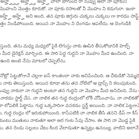
 అహ్హ్హ్హ్హ్ అహ్హ్హ్హ్ అహ్హ్హ్ చాలా బాగుంది రా నువ్వు అలా నా పూకుని
 నీ మొహంని మొత్తం కూరుకో. నా పూకు రసాలతో నీ మొహం ని కడుగురా. ఇంకా
అహ్హ్హ్ అహ్హ్హ్ అని అంది. తన పూకు జిగ్గురు చుక్కలు చుక్కలు గా కారడం సాఫ్ట్
ొత్తం నిండిపోయింది. అయిన నా మొహం ని దెంగడం ఆపలేదు. ఆ దెంగుడికి
తుంది. తను మధ్య మధ్యలో పైకి లెగుస్తు నాకు ఊపిరి తీసుకోడానికి హెల్ప్
 మీద డైరెక్షన్ మార్చింది. ఈ సారి పెద్ద గుద్దని నా మొహం మీద ఉంచింది. నా
 ఉంది అంటె నేను మాటలో చెప్పలేను.
ది. నోట్లో పెట్టుకోగానే చల్లగా ఐస్ కాంతంలా నాకు అనిపించింది. ఆ చీకుడికో నెమ్మద
డం నాకు తెలుస్తుంది. అయిన కూడా తను తన నోటిలో ఆ డ్రాప్స్ ని కలుపుకుంది.
నువ్వు నాకురా నా గుద్దని అంటూ తన గుద్దని నా మొహం మీద అనిచింది. నేను
 నాకడం స్టార్ట్ చేస. నా నాలిక తన గుద్ద రంద్రంలో లోకి చోపించాను. నా నాలికతో
 లోపలికి పెట్టాను. గుద్ద ఒక్కసారిగా వనకడం స్టర్ట్ అయింది. నా నాలిక పెట్టగాన
ు. గుద్ద రంధ్రం లో ఇరుకుపోయింది. కాసేపటికి నా నాలిక తీసి తనని డీప్ గా కిస్
ం నాకుంటు ముతులు నాకుతూ అలా అర గంట సేపు చేసాం. ఈ సారి నా మొడ్డ పైకి
 చేసాను. తన రెండు సల్లులు చేటు కింద వేలాడుతూ ఉన్నట్లు ఉనయ్యి. వాటిని అలానే