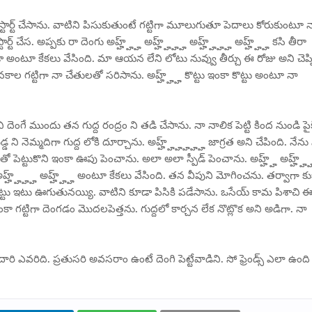
్టార్ట్ చేసాను. వాటిని పిసుకుతుంటే గట్టిగా మూలుగుతూ పెదాలు కోరుకుంటూ 
్ట్ చేస. అప్పకు రా దెంగు అహ్హ్హ్హ్ అహ్హ్హ్హ్హ్ అహ్హ్హ్హ్హ్ అహ్హ్హ్హ్ కసి తీరా
 అంటూ కేకలు వేసింది. మా ఆయన లేని లోటు నువ్వు తీర్చు ఈ రోజు అని చెప్ప
నకాల గట్టిగా నా చేతులతో సరిసాను. అహ్హ్హ్హ్ కొట్టు ఇంకా కొట్టు అంటూ నా
 దెంగే ముందు తన గుద్ద రంద్రం ని తడి చేసాను. నా నాలిక పెట్టి కింద నుండి పైక
 నెమ్మదిగా గుద్ద లోకి దూర్చాను. అహ్హ్హ్హ్హ్హ్హ్ జాగ్రత అని చేపింది. నేను స
ెట్టుకొని ఇంకా ఊపు పెంచాను. అలా అలా స్పీడ్ పెంచాను. అహ్హ్హ్ అహ్హ్హ్హ
్హ్ అహ్హ్హ్హ్హ్ అహ్హ్హ్హ్ అంటూ కేకలు వేసింది. తన వీపుని మోగించను. తర్వాగా కు
అట్టు ఇటు ఊగుతునయ్యి. వాటిని కూడా పిసికి పడేసాను. ఒసేయ్ కామ పిశాచి 
ా గట్టిగా దెంగడం మొదలపెత్తను. గుద్దలో కార్చన లేక నొట్లొక అని అడిగా. నా
రి ఎవరిది. ప్రతుసరి అవసరాం ఉంటే దెంగి పెట్టేవాడిని. సో ఫ్రెండ్స్ ఎలా ఉంద