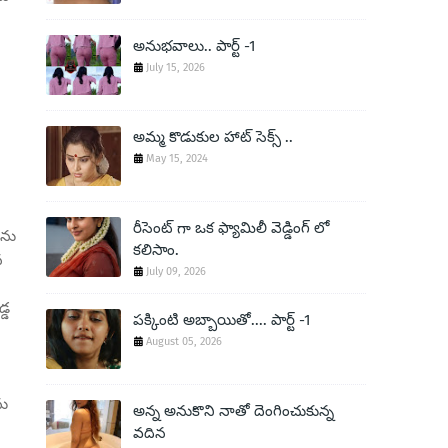
అనుభవాలు.. పార్ట్ -1
July 15, 2026
అమ్మ కొడుకుల హాట్ సెక్స్ ..
May 15, 2024
రీసెంట్ గా ఒక ఫ్యామిలీ వెడ్డింగ్ లో
నను
కలిసాం.
న
July 09, 2026
్డ
పక్కింటి అబ్బాయితో.... పార్ట్ -1
August 05, 2026
ను
అన్న అనుకొని నాతో దెంగించుకున్న
వదిన