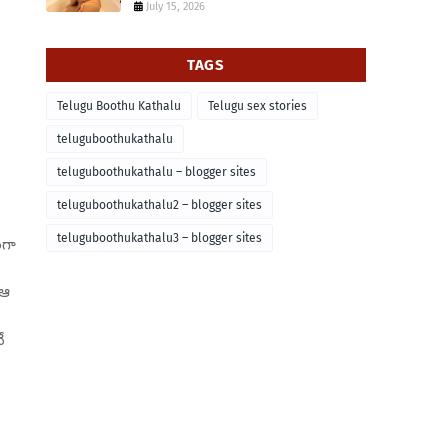
July 15, 2026
TAGS
Telugu Boothu Kathalu
Telugu sex stories
teluguboothukathalu
teluguboothukathalu – blogger sites
teluguboothukathalu2 – blogger sites
teluguboothukathalu3 – blogger sites
ిగా
 ఆ
ే