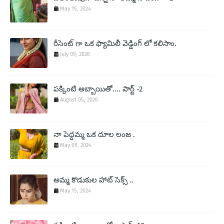
May 15, 2024
రీసెంట్ గా ఒక ఫ్యామిలీ వెడ్డింగ్ లో కలిసాం.
July 09, 2026
పక్కింటి అబ్బాయితో.... పార్ట్ -2
August 05, 2026
నా పెద్దమ్మ ఒక దూల లంజ .
May 09, 2024
అమ్మ కొడుకుల హాట్ సెక్స్ ..
May 15, 2024