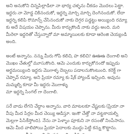
అని అనుకోని చిన్నపిల్లాడిలా నా భార్య చళ్ళను చీకడం మొదలు పెట్టా.
ఇద్దరు నా మోడ్డ చికినందుకో, ఇద్దర్ని మార్చి మార్చి దెంగినందుకో. లేదా
ఇద్దర్ని కలిపి రొమాన్స్ చేసినందుకో నాకు దెగ్గర పడ్డట్టు అయ్యింది రమ్యా
కు అదే విషయం చెప్పాను. మీరు కార్చుకొండి నాకు వద్దు అంది. మరి
మీరెలా ఇద్దరితో చేస్తున్నారో మా అమ్మాయిలకు కూడా ఆరెంజి చెయ్యండి
అంది.
అంటే అన్నాను. నన్ను మీరు గోపి కలిచి, హ కలిచి? ఊఊఉ దెంగాలి అని
మొఖం చేతుల్తో మూసుకొంది. ఆమె ఎందుకు కార్చుకోనందో ఇప్పుడు
అర్థమయ్యింది ఇద్దరు మొగాళ్ళ దెబ్బలు పడాలనుకొంటుంది. కరెక్ట్ గా
చెప్పావ్ రమ్యా. అని ప్రియా రమ్యా కు షేక్ హ్యాండ్ ఇచ్చింది. అవును
మమ్మల్ని కూడా మీ ఇద్దరు మొగాళ్ళు
మా ఇద్దర్ని సింగల్ గా దెంగాలి.
సరే వాడు లేగని చేద్దాం అన్నాను. వారి మాటలకూ చేష్టలకు (ప్రియా నా
వీపు మీద పిర్రల మీద చెయ్యి ఆడిస్తూ. ఇంకొ చేత్తో నా వట్టకాయల్ని
మెల్లగా పిసికేస్తోంది). నేను నా పెళ్ళాం పూకుని నా రసంతో నింపేసాను.
ఆమె మీద వాలిపోయి ప్రియా పెదాలకు ముద్దు పెట్టి కన్ను కొట్టాను.