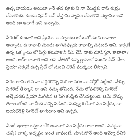
ఉచ్చ పోయడం అయిపోగానే తన పూకు ని నా మొడ్డకు రాసి శుభ్రం
చేసుకొంది. ఉండు షవర్ ఆన్ చేస్తాను స్నానం చేసుకొని వెల్దాము అని
అంది ఊ అలాగే అని అన్నాను.
సిగరెట్ ఉందా? అని ప్రియా. ఆ ప్యాంటు జోబులో ఉంది కావాలా
అన్నాను. ఉ కావాలి మందు తాగినప్పుడు కావాల్సి వస్తుంది అని. అక్కడే
ఉన్న ఒక గ్లాసు లో పెగ్గు కలుపొకొని సిప్ చేసి నాకు చూపిస్తూ. కావాలా?
అంది. ఆహ్ కావాలి అని తన చేతిలో ఉన్న గ్లాసులో మందు సిప్ చేశా.
ప్రియా పక్కనే ఉన్న ప్లేట్ లో నుంచి చికెన్ ముక్కలు తీస్కొని.
సగం తాను తిని నా దెగ్గరికొచ్చి మిగతా సగం నా నోట్లో పెట్టింది. వేళ్ళు
సిగరెట్ తీస్కొని రా అని నన్ను తోసింది. నేను లోపలికెళ్ళి సిగరెట్
తెచ్చేవరకు ప్రియా మిగిలిన ఆ పెగ్ కంప్లీట్ చేసినట్టుంది. ఆమె వొళ్ళు
తూలుతోంది నా మీద వచ్చి పడింది. నువ్వు ఓకేనా? ఎం పర్లేదు, దా
బయటికెళ్లి సిగరెట్ తాగుదాం అని అన్నది.
ఏంటి ఇలాగా బట్టలు లేకుండానా? ఎం పర్లేదు రారా అంది. ఎవరైనా
చుస్తే? వాళ్ళ అదృష్టం అంత బావుంటే, చూసుకొనే అంది ఆమ్మో దీనికి