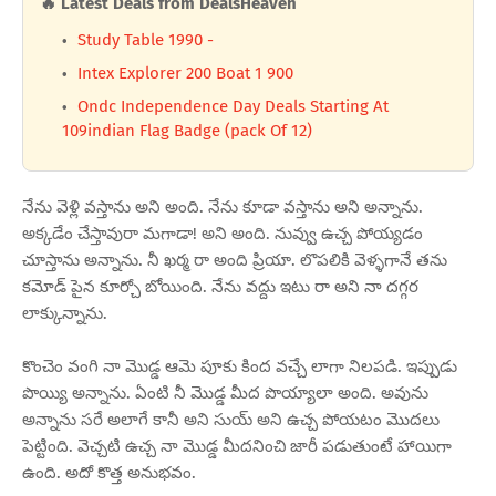
🔥 Latest Deals from DealsHeaven
Study Table 1990 -
Intex Explorer 200 Boat 1 900
Ondc Independence Day Deals Starting At
109indian Flag Badge (pack Of 12)
నేను వెళ్లి వస్తాను అని అంది. నేను కూడా వస్తాను అని అన్నాను.
అక్కడేం చేస్తావురా మగాడా! అని అంది. నువ్వు ఉచ్చ పోయ్యడం
చూస్తాను అన్నాను. నీ ఖర్మ రా అంది ప్రియా. లొపలికి వెళ్ళగానే తను
కమోడ్ పైన కూర్చో బోయింది. నేను వద్దు ఇటు రా అని నా దగ్గర
లాక్కున్నాను.
కొంచెం వంగి నా మొడ్డ ఆమె పూకు కింద వచ్చే లాగా నిలపడి. ఇప్పుడు
పొయ్యి అన్నాను. ఏంటి నీ మొడ్డ మీద పొయ్యాలా అంది. అవును
అన్నాను సరే అలాగే కానీ అని సుయ్ అని ఉచ్చ పోయటం మొదలు
పెట్టింది. వెచ్చటి ఉచ్చ నా మొడ్డ మీదనించి జారీ పడుతుంటే హాయిగా
ఉంది. అదో కొత్త అనుభవం.