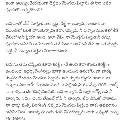
ఇంకా ఆలస్యంచేయకుండా దేన్గడం మొదలు పెట్టాను ఈసారి ఎవరి
పూకులో కార్చుకోవాలి?
అని నాలో నేనే మాట్లాడుతున్నట్టు గట్టిగా అన్నాను. ఇందాక నా
ముంతలో ఓలక పోసుకున్నావు కదా. ఇప్పుడు నీ పెళ్ళాం ముంతలో లీక్
చేసుకో అని ప్రియా అంది. అలా చెప్పి నా మొడ్డను పట్టుకొని రమ్య
పూకుకు ఆనించి నా పెదాలకు తన పెదాలు ఆనించి డీప్ గా ఒక ముద్దు
పెట్టి. నీ పెళ్ళాం కుత్తను ని బాగా దెంగు.
అవును ఆమె చెప్పింది కూడా కరెక్ట్ గానే ఉంది కదా కౌంటు కరెక్ట్ గా
ఉంటుంది. ఇద్దర్ని దెంగినట్లు కూడా ఉంటుంది అనుకోని. నా భార్య
కుత్తను దెంగడం మొదలు పెట్టాను. అది క్నుయ్ క్నుయ్ అంటూ నా
దెబ్బలు ఎంజాయ్ చేయడం మొదలు పెట్టింది ప్రియా వేపు తిరిగి.థాంక్స్
నా భార్యను దెంగనిచ్చినందుకు అని అన్నాన. నీ కుళ్లు జోక్స్ అపి నీ
భార్య ను సరిగ్గా దెంగు లేదంటే గోపి నీ భార్యను లేవ తీసుకో పోతాడు.
నా భార్య మళ్ళి విరగబడి నవ్వడం మొదలు పెట్టింది నాకు అవమానం
అనిపించినా. ఆడాళ్ళ ముందు కవర్ చేసుకొన్నాను నాకు ఎప్పుడో ఛాన్స్
దొరకకపోదు.