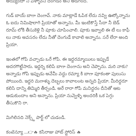
అయ్యిందా నీ పెళ్ళాంని దెంగడం అని అడిగింది.
గుడ్ బాయ్ బాగా దెంగావ్. నాకు మాట్లాడే ఓపిక లేదు నవ్వి ఊర్కోన్నాను
ఓ ఐదు నిమిషాలాగి ప్రియాతో అన్నాను. మీ ఇంటికొస్తే సీదా నీ బెడ్
రూమ్ లోకి తీసుకెళ్లి నీ పూకు చూపించాలి. పూకు ఇవ్వాలి ఈ టీ లు కాఫీ
లు నాకు అవసరం లేదు నీతో దెంగుడే కావాలి అన్నాను. సరే లేరా అంది
ప్రియా.
ఇంతలో గోపి వచ్చాడు ఒరే గోపి. ఈ ఇద్దరమ్మాయిలు ఇప్పుడే
అదరగొట్టేసారు. ఇద్దర్ని కలిపి బాగా దెంగాను అని చెప్పాను. మరి నాకు?
అన్నాడు గోపి ఇప్పుడు అవేమీ వద్దు రమ్యా కి బాగా పూకంతా పులుసు
పోయింది. ఇద్దరి మగాళ్ళు దెబ్బలు కావాలంట అన్నది ప్రియా. మీరిద్దరూ
కలిసి దాన్ని తిమ్మిరి తీర్చండి. అరే రారా గోపి మనిద్దరం దీనితో ఆట
ఆడుకుందాం అని అన్నాను. ప్రియా నువ్వెళ్ళి అందరికీ ఒక పెగ్గు
తీసుకొని రా.
మిగిలినది నెక్స్ట్ పార్ట్ లో చుడండి.
కంటెన్యూ ...👉🔥 కసిరాజు హాట్ స్టోరిస్ 🔥