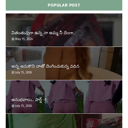
POPULAR POST
వితంతువుగా ఉన్న నా అమ్మ నీ దెంగా..
May 15, 2024
అన్న అనుకొని నాతో దెంగించుకున్న వదిన
July 15, 2026
అనుభవాలు.. పార్ట్ -1
July 15, 2026