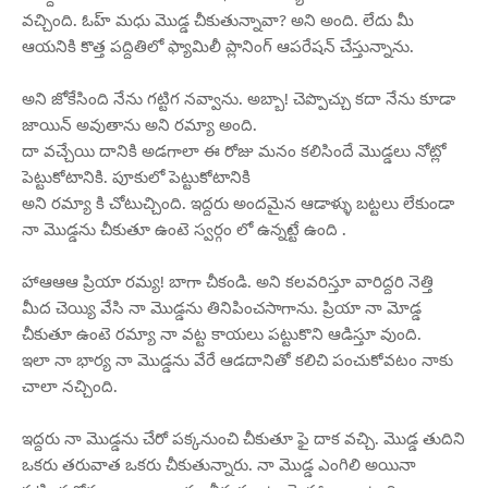
వచ్చింది. ఓహ్ మధు మొడ్డ చీకుతున్నావా? అని అంది. లేదు మీ
ఆయనికి కొత్త పద్దితిలో ఫ్యామిలీ ప్లానింగ్ ఆపరేషన్ చేస్తున్నాను.
అని జోకేసింది నేను గట్టిగ నవ్వాను. అబ్బా! చెప్పొచ్చు కదా నేను కూడా
జాయిన్ అవుతాను అని రమ్యా అంది.
దా వచ్చేయి దానికి అడగాలా ఈ రోజు మనం కలిసిందే మొడ్డలు నోట్లో
పెట్టుకోటానికి. పూకులో పెట్టుకోటానికి
అని రమ్యా కి చోటుచ్చింది. ఇద్దరు అందమైన ఆడాళ్ళు బట్టలు లేకుండా
నా మొడ్డను చీకుతూ ఉంటె స్వర్గం లో ఉన్నట్టే ఉంది .
హాఆఆఆ ప్రియా రమ్య! బాగా చీకండి. అని కలవరిస్తూ వారిద్దరి నెత్తి
మీద చెయ్యి వేసి నా మొడ్డను తినిపించసాగాను. ప్రియా నా మోడ్డ
చీకుతూ ఉంటె రమ్యా నా వట్ట కాయలు పట్టుకొని ఆడిస్తూ వుంది.
ఇలా నా భార్య నా మొడ్డను వేరే ఆడదానితో కలిచి పంచుకోవటం నాకు
చాలా నచ్చింది.
ఇద్దరు నా మొడ్డను చేరో పక్కనుంచి చీకుతూ ఫై దాక వచ్చి. మొడ్డ తుదిని
ఒకరు తరువాత ఒకరు చీకుతున్నారు. నా మొడ్డ ఎంగిలి అయినా