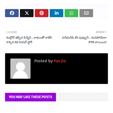
OLDER
NEWER
కంట్రోల్ తప్పిన పిన్నిని ...కామంతో కాటేసి
పనిమనిషి కసి పువ్వుని ...కందిపోయేలా
కార్ఛిన కథ రియల్ స్టోరీ
కొరికి వాయించా
Posted by
Fun Jio
YOU MAY LIKE THESE POSTS