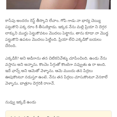
కాసేపు అందరం రెస్ట్ తీస్కొని లేచాం. గోపి గాడు నా భార్య చెయ్యి
పట్టుకొని పక్క రూం కి తీసుకెళ్లాడు. ఇక్కడ నేను మల్లి ప్రియా ని దెగ్గర
లాక్కుని ముద్దు పెట్టుకొవటం మొదలు పెట్టాను. తాను కూడా నా మొడ్డ
పట్టుకొని ఉపటం మొదలు పెట్టింది. ప్రియా లేచి ఎక్కడికో బయలు
దేరింది.
ఎక్కడికి? అని అడిగాను తన చిటికనివేళ్ళు చూపించింది. ఉండు నేను
వస్తాను అని అన్నాను. కొంచెం సిగ్గుతో కొంటెగా నవ్వుతు ఉ రా అంది.
ఇదే ఛాన్స్ అని ఆమెతో వెళ్ళాను. ఆమె ముందు తన పిర్రలు
ఊపుకొంటూ నడుస్తూ ఉంటె. నేను తన పిర్రలు చూసుకొంటూ వెనకాలే
వెళ్ళాను. బాత్రూం దెగ్గరికి రాగానే.
నువ్వు ఇక్కడే ఉండు