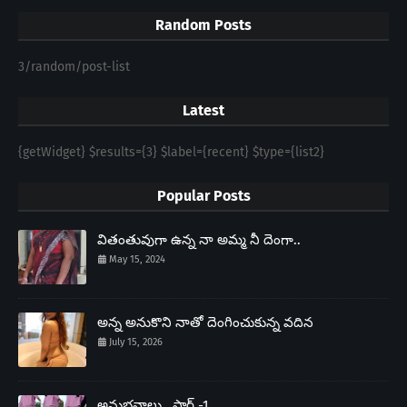
Random Posts
3/random/post-list
Latest
{getWidget} $results={3} $label={recent} $type={list2}
Popular Posts
వితంతువుగా ఉన్న నా అమ్మ నీ దెంగా..
May 15, 2024
అన్న అనుకొని నాతో దెంగించుకున్న వదిన
July 15, 2026
అనుభవాలు.. పార్ట్ -1