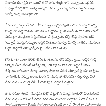
దెంగామ్ కదా క్లీన్ గా ఉందో లేదో అని, శుభ్రంగానే ఉన్నాయి. ఇద్దరికి
మధ్యలో సర్దుకొని వాళ్ళ కాళ్ళని వెడల్పు చెయ్యమని చెప్పాను బాగా
కసెక్కి ఉన్న అమ్మాయిలు.
నేను చెప్పినట్టు చేసారు నేను మెల్లగా ఇద్దరి పూకులను. మార్చి మార్చి
ముద్దులు పెట్టొకొవడం మొదలు పెట్టాను. పై నించి కింది దాక నాలుకతో
కుడుస్తూ ముద్దులు పెట్టుకొంటూ వస్తున్నాను. టేస్టీ టేస్టీ పుకులు భలే
గున్నావ్ ముద్దుగుమ్మలు ఇద్దరి పుకులు మార్చి, మార్చి నాకడం మొదలు
పెట్టా. ఇద్దరికీ తిమ్మిరెక్కిన టైం నేను నాకుతున్న.
కొద్ది పూకు ఇంకా తెరిచి తమ పూకులను తినిపిస్తున్నాయి. ఇద్దరి గుద్ధ
కన్నాల మీద వేలితో ఆడిస్తున్నా. నా పూకు నాకుడు ఇద్దరికీ బాగా
నచ్చింది కాసేపలా మార్చి మార్చి పుకులు చీకిన తర్వాత ప్రియా అన్నది.
నా పూకుకు నిప్పు అంటుకుంది నీ మొడ్డ తో తొందరగా చల్లార్చు. సరే
నేను మెల్లగా మొడ్డ తీసి ప్రియా పుకు దగ్గరికి వెళ్లాను.
తను రెడీగా ఉంది, మొడ్డను చేత్తో పట్టుకొని మొడ్డ పూకులో దించుకుంది.
నేను మెల్లగా లోపలికి దూరి కదలడం మొదలు పెట్టాను. ఏరా నీకు ఒక
పూకు సరిపోదా? రెండు పుకులుకావాల్సిందేనా? నీ మొడ్డ కు సమాధానం