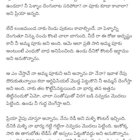
ఉండదా? నీ పెళ్ళాం దెంగులాట సరిపోదా? నా పూకు కూడా కావాలా?
అని ప్రియా అన్నది.
లేదే లంజముండ నాకు రెండు పుకులు కావాల్సిందే. నా పెళ్ళాన్ని
దెంగుతూ నిన్ను నంచు కొంటె చాలా బాగుంది. నీదే రా ఈ రోజు అదృష్టం
కానీ నీ అమ్మ పూకు అని అంది. ఆమె ఆలా ప్రతి సారి అమ్మ పూకు
అంటుంటే ఎంధుకో బాధ అనిపించింది. ఉండు దీనికో కౌంటర్ ఇద్దాము
అని అనుకొన్నాను.
ఆ ఎం చేస్తావే నా అమ్మ పూకుని అని అన్నాను హ నేనా? ఇవాళ రేపు
దొరుకుతున్నాయి కదా ఆర్టిఫిసియల్ మొడ్డ పెట్టుకొని నీ అమ్మన్ దెంగేస్తా
అని అంది. నాకు తల కొట్టేసినట్టయింది నా భార్య తన అత్తను
తిట్టినందుకో ఏమో. చాలా సంతోషంతో విరగ బడి నవ్వడం మొదలు
పెట్టింది. ఉండు నీ గుద్ద దెంగేస్తా అని.
ప్రియా వైపు చూస్తూ అన్నాను. నేను రెడీ అని మళ్ళి కౌంటర్ ఇచ్చింది.
దీనికి మళ్ళి నా భార్య గట్టి గట్టిగా నవ్వడం మొదలు పెట్టింది. ఇంకోక్క
సారి ఈ తాగుబోతు లేడీస్ తో అస్సలు పెట్టుకోవద్దు అని అనుకొన్నాను.