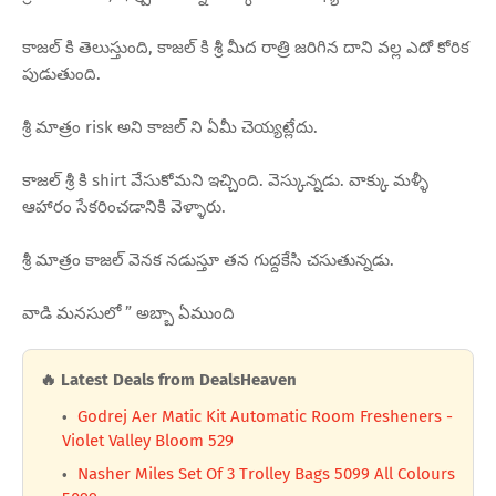
కాజల్ కి తెలుస్తుంది, కాజల్ కి శ్రీ మీద రాత్రి జరిగిన దాని వల్ల ఎదో కోరిక
పుడుతుంది.
శ్రీ మాత్రం risk అని కాజల్ ని ఏమీ చెయ్యట్లేదు.
కాజల్ శ్రీ కి shirt వేసుకోమని ఇచ్చింది. వెస్కున్నడు. వాక్కు మళ్ళీ
ఆహారం సేకరించడానికి వెళ్ళారు.
శ్రీ మాత్రం కాజల్ వెనక నడుస్తూ తన గుద్దకేసి చసుతున్నడు.
వాడి మనసులో ” అబ్బా ఏముంది
🔥 Latest Deals from DealsHeaven
Godrej Aer Matic Kit Automatic Room Fresheners -
Violet Valley Bloom 529
Nasher Miles Set Of 3 Trolley Bags 5099 All Colours