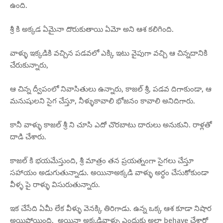
ఉంది.
శ్రీ కి అక్కడ ఏమైనా దొరుకుతాయి ఏమో అని ఆశ కలిగింది.
వాళ్ళు ఇక్కడికి వచ్చిన పడవలో ఎక్కి ఇటు వైపుగా వచ్చి ఆ చిన్నదానికి
చేరుకున్నారు,
ఆ చిన్న ద్వీపంలో నివాసితులు ఉన్నారు, కాజల్ శ్రీ, పడవ దిగాకుండా, ఆ
మనుషులని సైగ చేస్తూ, నీళ్ళుకావాలి భోజనం కావాలి అనిదిగారు.
కానీ వాళ్ళు కాజల్ శ్రీ ని చూసి ఎదో చొరబాటు దారులు అనుకుని. రాళ్లతో
దాడి చేశారు.
కాజల్ కి భయమేస్తుంది, శ్రీ మాత్రం తన ప్రయత్నంగా సైగలు చేస్తూ
సహాయం అడుగుతున్నాడు. అయినాఅక్కడి వాళ్ళు అర్ధం చేసుకోకుండా
వీళ్ళ పై రాళ్ళు విసురుతున్నారు.
ఇక చేసేది ఏమీ లేక వీళ్ళు వెనక్కి తిరిగాడు. ఉన్న ఒక్క ఆశ కూడా నిషార
అయిపోయింది. అయినా అక్కడివాళ్ళు ఎందుకు అలా behave చేశారో