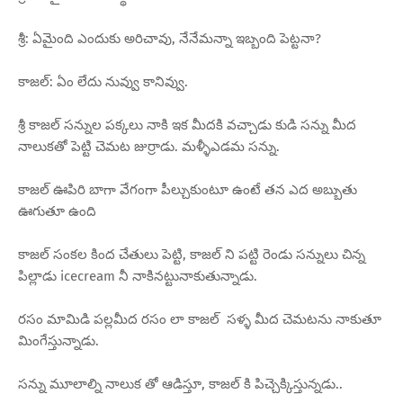
శ్రీ: ఏమైంది ఎందుకు అరిచావు, నేనేమన్నా ఇబ్బంది పెట్టనా?
కాజల్: ఏం లేదు నువ్వు కానివ్వు.
శ్రీ కాజల్ సన్నుల పక్కలు నాకి ఇక మీదకి వచ్చాడు కుడి సన్ను మీద
నాలుకతో పెట్టి చెమట జుర్రాడు. మళ్ళీఎడమ సన్ను.
కాజల్ ఊపిరి బాగా వేగంగా పీల్చుకుంటూ ఉంటే తన ఎద అబ్బుతు
ఊగుతూ ఉంది
కాజల్ సంకల కింద చేతులు పెట్టి, కాజల్ ని పట్టి రెండు సన్నులు చిన్న
పిల్లాడు icecream నీ నాకినట్టునాకుతున్నాడు.
రసం మామిడి పల్లమీద రసం లా కాజల్ సళ్ళ మీద చెమటను నాకుతూ
మింగేస్తున్నాడు.
సన్ను మూలాల్ని నాలుక తో ఆడిస్తూ, కాజల్ కి పిచ్చెక్కిస్తున్నడు..