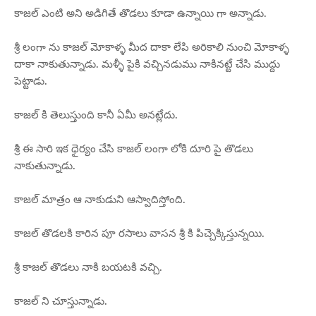
కాజల్ ఎంటి అని అడిగితే తొడలు కూడా ఉన్నాయి గా అన్నాడు.
శ్రీ లంగా ను కాజల్ మోకాళ్ళ మీద దాకా లేపి అరికాలి నుంచి మోకాళ్ళ
దాకా నాకుతున్నాడు. మళ్ళీ పైకి వచ్చినడుము నాకినట్టే చేసి ముద్దు
పెట్టాడు.
కాజల్ కి తెలుస్తుంది కానీ ఏమీ అనట్లేదు.
శ్రీ ఈ సారి ఇక ధైర్యం చేసి కాజల్ లంగా లోకి దూరి పై తొడలు
నాకుతున్నాడు.
కాజల్ మాత్రం ఆ నాకుడుని ఆస్వాదిస్తోంది.
కాజల్ తొడలకి కారిన పూ రసాలు వాసన శ్రీ కి పిచ్చెక్కిస్తున్నయి.
శ్రీ కాజల్ తొడలు నాకి బయటకి వచ్చి.
కాజల్ ని చూస్తున్నాడు.