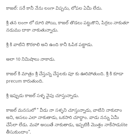
కాజల్: సరే కానీ నేను లంగా విప్పను, లోపల ఏమీ లేదు.
శ్రీ తన లంగా లో దూరి పోయి, కాజల్ తొడలు పట్టుకొని, పిర్రలు నాకుతూ
నడుము దాకా నాకుతున్నాడు.
శ్రీ కి వాటిని కొరకాలి అని ఉంది కానీ ఓపిక పట్టాడు.
అలా 10 నిమిషాలు నాకాడు.
కాజల్ కి మాత్రం శ్రీ చేస్తున్న చేస్ఠలకు పూ కు ఊరిపోతుంది. శ్రీ కి కూడా
precum కారుతుంది.
శ్రీ ఇప్పుడు కాజల్ సళ్ళ వైపు చూస్తున్నాడు.
కాజల్ మనసులో ” వీడు నా సళ్ళని చూస్తున్నాడు, వాటిని నాకుదాం
అని, అసలు ఎలా నాకుతాడు, ఒకసారి చూద్దాం. వాడు నన్ను ఏమీ
చేసేలా లేడు. మహా అయితే నాకుతాడు, ఇప్పటికీ మొత్తం నాకేసాడుlite
తీసుకుందాం”.