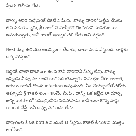
వీళ్లకు తెలీడం లేదు.
వాళ్ళు తిరిగి వచ్చేసరికే చీకటి పడింది. వాళ్ళు దారిలో పట్టిన చేపలు
తిని పడుకున్నారు, శ్రీ కాజల్ ని మళ్ళీకౌగిలించుకుని పాడుకుందాం
అనుకున్నాడు, కానీ కాజల్ ఇవ్వాళ చలి లేదు అని వద్దంది.
Next day, ఉదయం ఆలస్యంగా లేచారు, చాలా ఎండ వేస్తుంది. వాళ్లకు
ఉక్క పోస్తుంది.
ఇద్దరికీ చాలా దాహంగా ఉంది కానీ తాగడానీ నీళ్ళు లేవు. వాళ్ళు
ఇప్పుడు నీళ్ళు ఎలా అని బాధపడుతున్నారు. సముద్రం నీరు తాగాలి,
ఆకులు వాడితే గొంతు infection అవుతుంది. ఏం చెయ్యాలోతోచట్లేదు.
ఆప్పూడు శ్రీ కాజల్ లంగా కొంచెం చింపి , దాన్ని ఒక జల్లెడ లా మార్చి
ఉన్న bottle లో సముద్రంనీరు వడపోసాడు. కానీ అలా కొన్ని సార్లు
repeat చేస్తే కానీ ఉప్పు వదలడం లేదు.
పావుగంట కి ఒక bottle నిందుతే ఆ నీళ్లను, కాజల్ తీసుకొని మొత్తం
తాగేసింది.