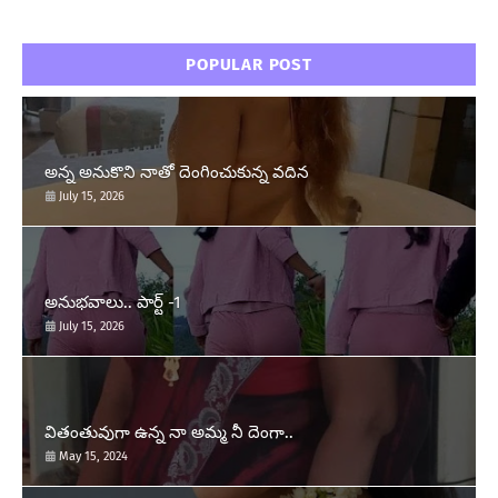
POPULAR POST
అన్న అనుకొని నాతో దెంగించుకున్న వదిన
July 15, 2026
అనుభవాలు.. పార్ట్ -1
July 15, 2026
వితంతువుగా ఉన్న నా అమ్మ నీ దెంగా..
May 15, 2024