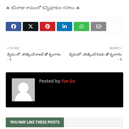
🔥 కసిరాజు కామంలో కన్నెపూకుల రసాలు 🔥
OLDER
NEWER
ద్వీపం లో ..కసెక్కించే కాజల్ తో శృంగారం
ద్వీపంలో ..కసెక్కించే Kajal తో శృంగారం
- 3
- 5
Posted by
Fun Jio
YOU MAY LIKE THESE POSTS