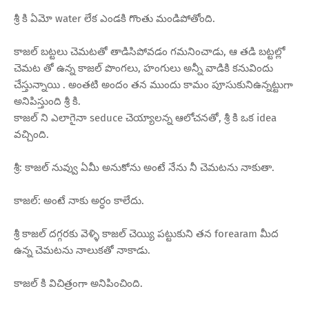
శ్రీ కి ఏమో water లేక ఎండకి గొంతు మండిపోతోంది.
కాజల్ బట్టలు చెమటతో తాడిసిపోవడం గమనించాడు, ఆ తడి బట్టల్లో
చెమట తో ఉన్న కాజల్ పొంగలు, హంగులు అన్నీ వాడికి కనువిందు
చేస్తున్నాయి . అంతటి అందం తన ముందు కామం పూసుకునిఉన్నట్టుగా
అనిపిస్తుంది శ్రీ కి.
కాజల్ ని ఎలాగైనా seduce చెయ్యాలన్న ఆలోచనతో, శ్రీ కి ఒక idea
వచ్చింది.
శ్రీ: కాజల్ నువ్వు ఏమీ అనుకోను అంటే నేను నీ చెమటను నాకుతా.
కాజల్: అంటే నాకు అర్ధం కాలేదు.
శ్రీ కాజల్ దగ్గరకు వెళ్ళి కాజల్ చెయ్యి పట్టుకుని తన forearam మీద
ఉన్న చెమటను నాలుకతో నాకాడు.
కాజల్ కి విచిత్రంగా అనిపించింది.