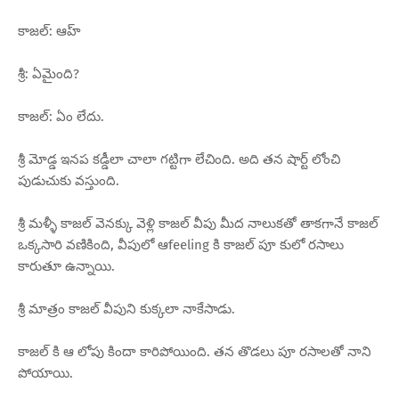
కాజల్: ఆహ్
శ్రీ: ఏమైంది?
కాజల్: ఏం లేదు.
శ్రీ మోడ్డ ఇనప కడ్డీలా చాలా గట్టిగా లేచింది. అది తన షార్ట్ లోంచి
పుడుచుకు వస్తుంది.
శ్రీ మళ్ళీ కాజల్ వెనక్కు వెళ్లి కాజల్ వీపు మీద నాలుకతో తాకగానే కాజల్
ఒక్కసారి వణికింది, వీపులో ఆfeeling కి కాజల్ పూ కులో రసాలు
కారుతూ ఉన్నాయి.
శ్రీ మాత్రం కాజల్ వీపుని కుక్కలా నాకేసాడు.
కాజల్ కి ఆ లోపు కిందా కారిపోయింది. తన తొడలు పూ రసాలతో నాని
పోయాయి.