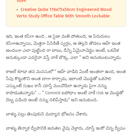
5099
Creative Qube 116x75x56cm Engineered Wood
Verto Study Office Table With Smooth Lockable
ఇది, ఇంత కసిగా ఉంది , ఆ సైజు మతి పోతుంది, ఆ పిరుదులు
కసిగాఉన్నాయి, మెత్తగా పిసికితే స్వర్గం, ఆ తెల్లని తొడలు ఆహ్ ఇంత
అందంగా ఎలా పుట్టింది రా బాబు, దీన్ని ఏమైనాచెడ్డం అంటే, ఒకవేళ
అనుక్కుండా ఎవరైనా వస్తే నాకే బొక్క, ఎలా ” అని అనుకుంటున్నాడు.
కాజల్ కూడా తన మనసులో ” ఆహ్ వాడిది ఏంటీ అంతలా ఉంది, అంత
సేపు కొట్టుకొని అంత బాగా కార్చాడు, ఇలాంటి మొడ్డతో ఒకసారి
ఎస్కుంటే సుఖం కానీ చూస్తే మంచొడిలా ఉన్నాడు పైగా నన్ను
కాపాడుతున్నాడు” … ” Commit ఐపోధాం అంటే నాకే risk ఆ మొడ్డతో
దెబ్బ పడింది అంటే నన్ను నలిపేస్తాడు” అని అనుకుంది.
వాళ్ళు పల్లు తెంపుకుని మద్యాన భోజనం చేశారు.
వాళ్ళు తిన్నాక ద్వీపానికి అవతల వైపు వెళ్లారు, చూస్తే ఇంకో చిన్న ద్వీపం