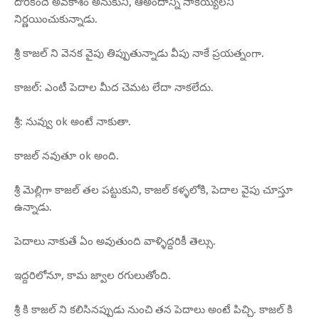
దొరికిందే అవకాశం అనుకుని, ఆఅందాన్ని నాకెయ్యలని
నిర్ణయించుకున్నాడు.
శ్రీ కాజల్ ని వెనక వైపు తిప్పుతున్నాడు వీపు నాకే ప్రయత్నంగా.
కాజల్: ఎంటీ పెదాల మీద చెమట లేదా నాకలేదు.
శ్రీ: నువ్వు ok అంటే నాకుతా.
కాజల్ నవుతూ ok అంది.
శ్రీ మెల్లిగా కాజల్ తల పట్టుకుని, కాజల్ కళ్ళలోకి, పెదాల వైపు చూస్తూ
ఉన్నాడు.
పెదాలు నాకుతే ఏం అవుతుంది వాళ్ళిద్దరికీ తెల్సు.
ఇద్దరిలోనూ, కామ జ్వాల రగులుతోంది.
శ్రీ కి కాజల్ ని కలిసినప్పుడు నుంచి తన పెదాలు అంటే పిచ్చి. కాజల్ కి