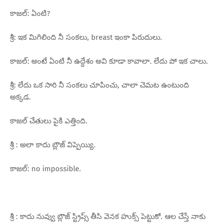
కాజల్: ఏంటి?
శ్రీ: ఇక మిగిలింది నీ సంకలు, breast ఇంకా పిరుదులు.
కాజల్: అంటే ఏంటి నీ ఉద్దేశం అవి కూడా కావాలా. లేదు పో ఇక చాలు.
శ్రీ: లేదు ఒక సారి నీ సంకలు చూపించు, చాలా చెమట ఉంటుంది
అక్కడ.
కాజల్ చేతులు పైకి ఎత్తింది.
శ్రీ : అలా కాదు బ్లౌజ్ విప్పెయ్యి.
కాజల్: no impossible.
శ్రీ : కాదు నువ్వు బ్లౌజ్ స్ట్రిప్స్ తీసి వెనక హుక్స్ పెట్టుకో. ఆల చేస్తే నాకు