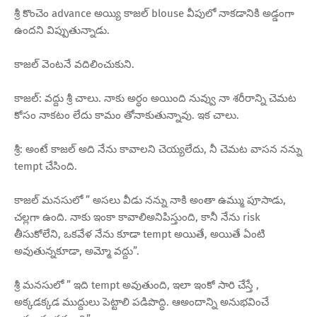
శ్రీ కొంచెం advance అయ్యి కాజల్ blouse వీపులో నాకడానికి అడ్డంగా
ఉందని విప్పుతున్నాడు.
కాజల్ వెంటనే వదిలించుకుని.
కాజల్: వద్దు శ్రీ చాలు. నాకు అర్ధం అయింది నువ్వు నా శరీరాన్ని చెమట
కోసం నాకటం లేదు కామం తోనాకుతున్నావు. ఇక చాలు.
శ్రీ: అంటే కాజల్ అది నేను కావాలని చెయ్యలేదు, నీ చెమట వాసన నన్ను
tempt చేసింది.
కాజల్ మనసులో ” అసలు వీడు నన్ను నాకి అంతా ఉమ్ము పూసాడు,
చల్లగా ఉంది. నాకు ఇంకా కావాలిఅనిపిస్తుంది, కానీ నేను risk
తీసుకోలేని, ఒకవేళ నేను కూడా tempt అయితే, అయితే ఏంటి
అవుతున్నకూడా, అమ్మో వద్దు”.
శ్రీ మనసులో ” ఇది tempt అవుతుంది, ఇలా ఇంకో సారి చేస్తే ,
అక్కడక్కడ ముద్దులు పెట్టాలి పడిపొద్ధి. ఆఅందాన్ని అనుభవించే