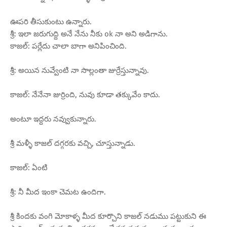
ఊపరి తీసుకుంటు ఉన్నారు.
శ్రీ: ఇలా జరుగుద్ది అనే నేను నీకు ok నా అని అడిగాను.
కాజల్: పర్లేదు చాలా బాగా అనిపించింది.
శ్రీ: అయిన నువ్వేంటి నా సొల్లంతా జుర్రేస్తున్నావు.
కాజల్: నేనేనా జుర్రింది, నువు కూడా తక్కువేం కాదు.
అంటూ ఇద్దరు నవ్వుకున్నారు.
శ్రీ మళ్ళీ కాజల్ దగ్గరకు వచ్చి, చూస్తున్నాడు.
కాజల్: ఏంటి
శ్రీ: నీ మీద ఇంకా చెమట ఉందిగా.
శ్రీ కిందకు వంగి మోకాళ్ళ మీద కూర్చొని కాజల్ నడుము పట్టుకుని ఈ