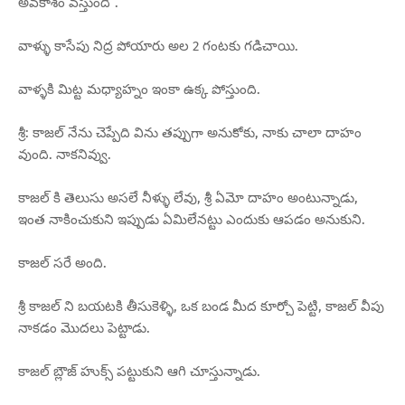
అవకాశం వస్తుంది”.
వాళ్ళు కాసేపు నిద్ర పోయారు అల 2 గంటకు గడిచాయి.
వాళ్ళకి మిట్ట మధ్యాహ్నం ఇంకా ఉక్క పోస్తుంది.
శ్రీ: కాజల్ నేను చెప్పేది విను తప్పుగా అనుకోకు, నాకు చాలా దాహం
వుంది. నాకనివ్వు.
కాజల్ కి తెలుసు అసలే నీళ్ళు లేవు, శ్రీ ఏమో దాహం అంటున్నాడు,
ఇంత నాకించుకుని ఇప్పుడు ఏమిలేనట్టు ఎందుకు ఆపడం అనుకుని.
కాజల్ సరే అంది.
శ్రీ కాజల్ ని బయటకి తీసుకెళ్ళి, ఒక బండ మీద కూర్చో పెట్టి, కాజల్ వీపు
నాకడం మొదలు పెట్టాడు.
కాజల్ బ్లౌజ్ హుక్స్ పట్టుకుని ఆగి చూస్తున్నాడు.