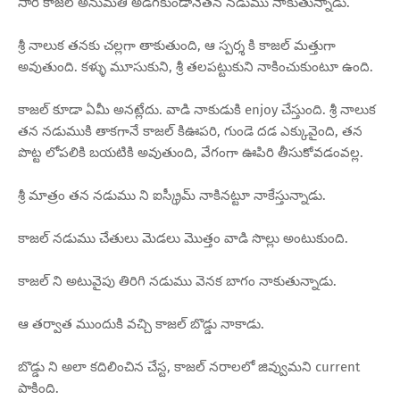
సారి కాజల్ అనుమతి అడగకుండానేతన నడుము నాకుతున్నాడు.
శ్రీ నాలుక తనకు చల్లగా తాకుతుంది, ఆ స్పర్శ కి కాజల్ మత్తుగా
అవుతుంది. కళ్ళు మూసుకుని, శ్రీ తలపట్టుకుని నాకించుకుంటూ ఉంది.
కాజల్ కూడా ఏమీ అనట్లేదు. వాడి నాకుడుకి enjoy చేస్తుంది. శ్రీ నాలుక
తన నడుముకి తాకగానే కాజల్ కిఊపరి, గుండె దడ ఎక్కువైంది, తన
పొట్ట లోపలికి బయటికి అవుతుంది, వేగంగా ఊపిరి తీసుకోవడంవల్ల.
శ్రీ మాత్రం తన నడుము ని ఐస్క్రీమ్ నాకినట్టూ నాకేస్తున్నాడు.
కాజల్ నడుము చేతులు మెడలు మొత్తం వాడి సొల్లు అంటుకుంది.
కాజల్ ని అటువైపు తిరిగి నడుము వెనక బాగం నాకుతున్నాడు.
ఆ తర్వాత ముందుకి వచ్చి కాజల్ బొడ్డు నాకాడు.
బొడ్డు ని అలా కదిలించిన చేస్ట, కాజల్ నరాలలో జివ్వుమని current
పాకింది.