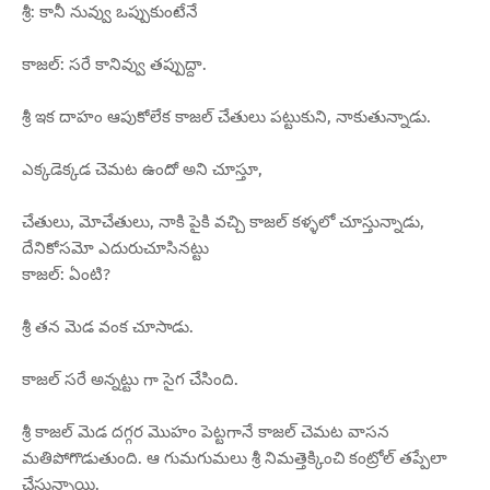
శ్రీ: కానీ నువ్వు ఒప్పుకుంటేనే
కాజల్: సరే కానివ్వు తప్పుద్దా.
శ్రీ ఇక దాహం ఆపుకోలేక కాజల్ చేతులు పట్టుకుని, నాకుతున్నాడు.
ఎక్కడెక్కడ చెమట ఉందో అని చూస్తూ,
చేతులు, మోచేతులు, నాకి పైకి వచ్చి కాజల్ కళ్ళలో చూస్తున్నాడు,
దేనికోసమో ఎదురుచూసినట్టు
కాజల్: ఏంటి?
శ్రీ తన మెడ వంక చూసాడు.
కాజల్ సరే అన్నట్టు గా సైగ చేసింది.
శ్రీ కాజల్ మెడ దగ్గర మొహం పెట్టగానే కాజల్ చెమట వాసన
మతిపోగొడుతుంది. ఆ గుమగుమలు శ్రీ నిమత్తెక్కించి కంట్రోల్ తప్పేలా
చేస్తున్నాయి.