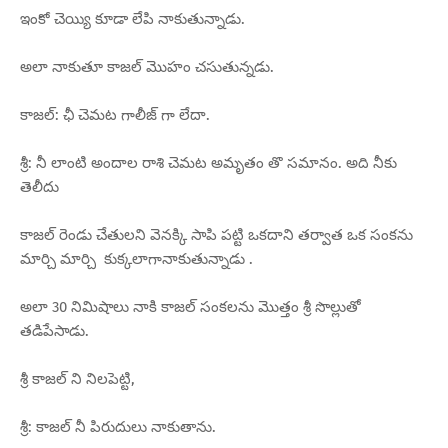
ఇంకో చెయ్యి కూడా లేపి నాకుతున్నాడు.
అలా నాకుతూ కాజల్ మొహం చసుతున్నడు.
కాజల్: ఛీ చెమట గాలీజ్ గా లేదా.
శ్రీ: నీ లాంటి అందాల రాశి చెమట అమృతం తొ సమానం. అది నీకు
తెలీదు
కాజల్ రెండు చేతులని వెనక్కి సాపి పట్టి ఒకదాని తర్వాత ఒక సంకను
మార్చి మార్చి కుక్కలాగానాకుతున్నాడు .
అలా 30 నిమిషాలు నాకి కాజల్ సంకలను మొత్తం శ్రీ సొల్లుతో
తడిపేసాడు.
శ్రీ కాజల్ ని నిలపెట్టి,
శ్రీ: కాజల్ నీ పిరుదులు నాకుతాను.