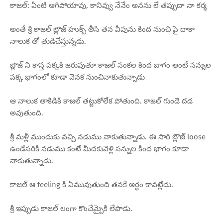
కాజల్: ఏంటి ఆగిపోయావు, కానివ్వు నేనేం అనను లే తప్పుదా నా కర్మ
అంతే శ్రీ కాజల్ బ్లౌజ్ హుక్స్ తీసి తన వీపును కింద నుంచి పై దాకా
నాలుక తో తుడిచేస్తున్నడు.
బ్లౌజ్ ని కాస్త పక్కకి జరుపుతూ కాజల్ సంకల కింద బాగం అంటే సన్నుల
పక్క భాగంలో కూడా వెనక నుంచినాకుతున్నాడు
ఆ నాలుక తాకిడికి కాజల్ తట్టుకోలేక పోతుంది. కాజల్ గుండె దడ
అవుతుంది.
శ్రీ మళ్లీ ముందుకు వచ్చి నడుము నాకుతున్నాడు. ఈ సారి బ్లౌజ్ loose
ఉండేసరికి నడుము కంటే మీదకువెళ్లి సన్నుల కింద భాగం కూడా
నాకుతున్నాడు.
కాజల్ ఆ feeling కి ఏమువుతుంది తనకే అర్థం కావట్లేదు.
శ్రీ ఇప్పుడు కాజల్ లంగా కొంచేమ్పైకి లేపాడు.