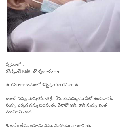
ద్వీపంలో ..
కసెక్కించే Kajal తో శృంగారం - 4
🔥 కసిరాజు కామంలో కన్నెపూకుల రసాలు 🔥
కాజల్: నిన్ను మెచ్చుకోవాలి శ్రీ, నేను భయపడ్డాను నీతో ఉండడానికి,
నువ్వు ఎక్కడ నన్ను బలవంతం చేసావో అని, కానీ నువ్వు ఇంత
మంచిదివి ఎంటి.
శ్రీ: అదేం లేదు, ఇప్పుడు నిన్ను చుస్కోడం నా బాధ్యత.