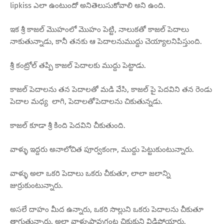
lipkiss ఎలా ఉంటుందో అనితెలుసుకోవాలి అని ఉంది.
ఇక శ్రీ కాజల్ మొహంలో మొహం పెట్టి, నాలుకతో కాజల్ పెదాలు
నాకుతున్నాడు, కానీ తనకు ఆ పెదాలనుముద్దు చెయ్యాలనిపిస్తుంది.
శ్రీ కంట్రోల్ తప్పి కాజల్ పెదాలకు ముద్దు పెట్టాడు.
కాజల్ పెదాలను తన పెదాలతో మడి వేసి, కాజల్ పై పెదవిని తన రెండు
పెదాల మధ్య లాగి, పెదాలతోపెదాలను చికుతున్నడు.
కాజల్ కూడా శ్రీ కింది పెదవిని చీకుతుంది.
వాళ్ళు ఇద్దరు అనాలోచిత పూర్వకంగా, ముద్దు పెట్టుకుంటున్నారు.
వాళ్ళు అలా ఒకరి పెదాలు ఒకరు చీకుతూ, లాలా జలాన్ని
జుర్రుకుంటున్నారు.
అసలే దాహం మీద ఉన్నారు, ఒకరి సొల్లుని ఒకరు పెదాలను చీకుతూ
తాగుతున్నారు, అలా వాళ్ళుపావుగంట చికుకుని విడిపోయారు.