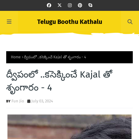
Telugu Boothu Kathalu
Home
ద్వీపంలో ..కసెక్కించే Kajal తో శృంగారం - 4
ద్వీపంలో ..కసెక్కించే Kajal తో
శృంగారం - 4
Fun Jio
July 03, 2024