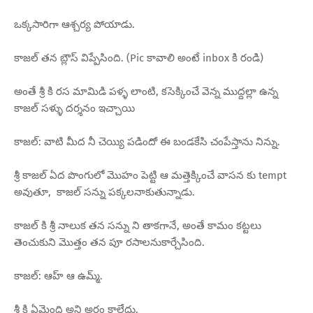
ఒక్కసారిగా ఆశ్చర్య పోయాడు.
కాజల్ తన బ్లౌస్ విప్పేసింది. (Pic కావాలి అంటే inbox కి రండి)
అంతే శ్రీ కి రస మామిడి పళ్ళ లాంటి, కసెక్కించే వెన్న ముద్దల్లా ఉన్న
కాజల్ సళ్ళు దర్శనం ఇచ్చాయి
కాజల్: వాటి మీద నీ చెయ్యి పడిందో ఈ బండకేసి చంపేస్తాను నిన్ను.
శ్రీ కాజల్ ఏద పొంగులో మొహం పెట్టి ఆ మత్తెక్కించే వాసన కు tempt
అవుతూ, కాజల్ సన్ను పక్కలనాకుతున్నాడు.
కాజల్ కి శ్రీ నాలుక తన సన్ను ని తాకగానే, అంతే కామం కట్టలు
తెంచుకుని మొత్తం తన పూ రసాలనుకార్చేసింది.
కాజల్: ఆహ్ ఆ ఉమ్మ్.
శ్రీ కి ఏమైంది అని అర్థం కాలేదు.