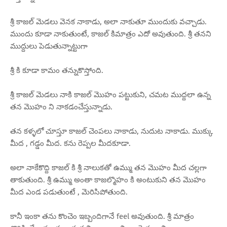
శ్రీ కాజల్ మెడలు వెనక నాకాడు, అలా నాకుతూ ముందుకు వచ్చాడు.
ముందు కూడా నాకుతుంటే, కాజల్ కిమాత్రం ఎదో అవుతుంది. శ్రీ తనని
ముద్దులు పెడుతున్నాట్టుగా
శ్రీ కి కూడా కామం తన్నుకొస్తోంది.
శ్రీ కాజల్ మెడలు నాకి కాజల్ మొహం పట్టుకుని, చమట ముద్దలా ఉన్న
తన మొహం ని నాకడంచేస్తున్నాడు.
తన కళ్ళలో చూస్తూ కాజల్ చెంపలు నాకాడు, నుదుట నాకాడు. ముక్కు
మీద , గడ్డం మీద. కను రెప్పల మీదకూడా.
అలా నాకేకొద్ది కాజల్ కి శ్రీ నాలుకతో ఉమ్ము తన మొహం మీద చల్లగా
తాకుతుంది. శ్రీ ఉమ్ము అంతా కాజల్మొహం కి అంటుకుని తన మొహం
మీద ఎండ పడుతుంటే , మెరిసిపోతుంది.
కానీ ఇంకా తను కొంచెం ఇబ్బందిగానే feel అవుతుంది. శ్రీ మాత్రం