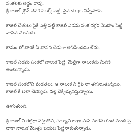
సంకలకు అద్దం రావు.
శ్రీ కాజల్ బ్లౌస్ వెనక హుక్స్ పెట్టి, పైన strips విప్పేసాడు.
కాజల్ చేతులు పైకి ఎత్తి పట్టి కాజల్ ఎడమ సంక దగ్గర మొహం పెట్టి
వాసన చూసాడు.
కామం లో వారికి ఏ వాసన చెడుగా అనిపించడం లేదు.
కాజల్ ఎడమ సంకలో నాలుక పెట్టి, మెల్లిగా నాలుకను మీదికి
అంటున్నాడు.
కాజల్ సంకలోని మడతలు, ఆ నాలుక ని గ్రిప్ లా తగులుతున్మయి.
కాజల్ కి అలా చెయ్యడం వల్ల చెక్కిళ్ళువస్తున్నాయి.
ఊగుతుంది.
శ్రీ కాజల్ ని గట్టిగా పట్టుకొని, చెయ్యిని బాగా సాపి సంకను కింద నుండి పై
దాకా నాలుక మొత్తం బయట పెట్టినాకుతున్నాడు.