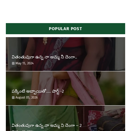
POPULAR POST
వితంతువుగా ఉన్న నా అమ్మ నీ దెంగా..
May 15, 2024
పక్కింటి అబ్బాయితో.... పార్ట్ -2
August 05, 2026
వితంతువుగా ఉన్న నా అమ్మ ని దెంగా – 2