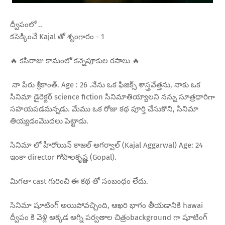
ద్వీపంలో ..
కసెక్కించే Kajal తో శృంగారం - 1
🔥 కసిరాజు కామంలో కన్నెపూకుల రసాలు 🔥
నా పేరు శ్రీకాంత్. Age : 26 .నేను ఒక ఫిజిక్స్ శాస్త్రవేత్తను, నాకు ఒక
సినిమా డైరెక్టర్ science fiction సినిమాతియ్యాలని నన్ను సూత్రధారిగా
సహయపడమన్నడు. మేము ఒక రోజు కథ పూర్తి చేసుకొని, సినిమా
తియ్యడంమొదలు పెట్టాడు.
సినిమా లో హీరోయిన్ కాజల్ అగర్వాల్ (Kajal Aggarwal) Age: 24
ఇంకా director గోపాలకృష్ణ (Gopal).
మిగతా cast గురించి ఈ కథ తో సంబంధం లేదు.
సినిమా షూటింగ్ అయిపోవచ్చింది, ఆఖరి భాగం తీయడానికి hawai
ద్వీపం కి వెళ్లి అక్కడ అగ్ని పర్వతాల చిత్రంbackground గా షూటింగ్