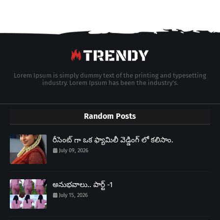
Lorem Ipsum is simply dummy text of the printing and typesetting
industry. Lorem Ipsum has been the industry's.
Random Posts
రీసెంట్ గా ఒక ఫ్యామిలీ వెడ్డింగ్ లో కలిసాం.
July 09, 2026
అనుభవాలు.. పార్ట్ -1
July 15, 2026