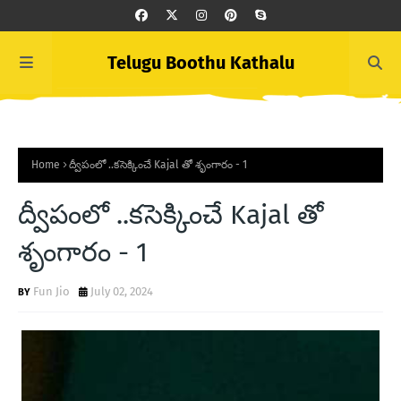
Telugu Boothu Kathalu
Home
ద్వీపంలో ..కసెక్కించే Kajal తో శృంగారం - 1
ద్వీపంలో ..కసెక్కించే Kajal తో
శృంగారం - 1
Fun Jio
July 02, 2024