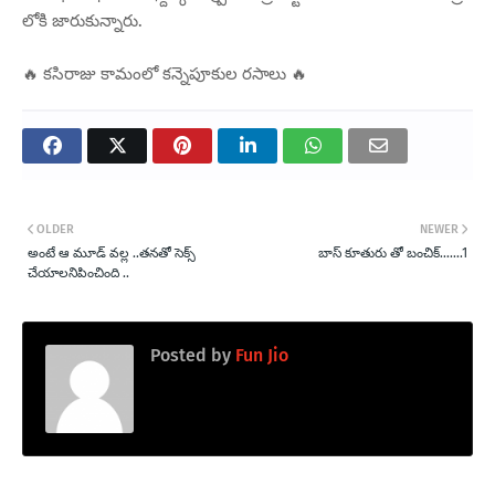
లోకి జారుకున్నారు.
🔥 కసిరాజు కామంలో కన్నెపూకుల రసాలు 🔥
OLDER
NEWER
అంటే ఆ మూడ్ వల్ల ..తనతో సెక్స్
బాస్ కూతురు తో బంచిక్…….1
చేయాలనిపించింది ..
Posted by
Fun Jio