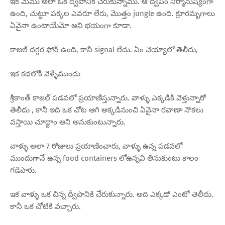
ఇక మేము అలా ఒక ద్వీపానికి చేరుకున్నాము. ఆ ద్వీపం నిర్మానుష్యంగా
ఉంది, చుట్టూ పక్కల ఎవరూ లేరు, మొత్తం jungle ఉంది. క్రూరమృగాలు
ఏవైనా ఉంటాయేమో అని భయంగా కూడా.
కాజల్ దగ్గర ఫోన్ ఉంది, కానీ signal లేదు. ఏం చెయ్యాలో తెలీదు,
ఇక కథలోకి వెళ్ళేముందు
శ్రీకాంత్ కాజల్ పడవలో ప్రయాణిస్తున్నారు. వాళ్ళు ఎక్కడికి వెళ్తున్నారో
తెలీదు , కానీ ఇది ఒక చోట ఆగి అక్కడినుంచి ఏవైనా రవాణా నౌకలు
వస్తాయి చూద్దాం అని అనుకుంటున్నారు.
వాళ్ళు అలా 7 రోజులు ప్రయాణించారు, వాళ్ళు ఉన్న పడవలో
ముందుగానే ఉన్న food containers లోఉన్నవి తినుకుంటు కాలం
గడిపారు.
ఇక వాళ్ళు ఒక చిన్న ద్వీపానికి చేరుకున్నారు. అది ఎక్కడో ఎంటో తెలీదు.
కానీ ఒక చోటికి వచ్చారు.