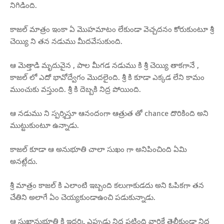
నిగిడింది.
కాజల్ మాత్రం ఇంకా ఏ మొహమాటం లేకుండా వెచ్చదనం కోరుకుంటూ శ్రీ
చెయ్యి ని తన నడుము మీదవేసుకుంది.
ఆ మెత్తాడి మృదువైన , పాల మీగడ నడుము కి శ్రీ చెయ్యి తాకగానే ,
కాజల్ లో ఎదో భావోద్వేగం మొదలైంది. శ్రీ కి కూడా ఎక్కడ లేని కామం
ముంచుకు వస్తుంది. శ్రీ కి దెబ్బకి నిద్ర పోయింది.
ఆ నడుము ని స్పర్శిస్తూ ఆనందంగా ఆత్రుత తో chance దొరికింది అని
ముట్టుకుంటూ ఉన్నాడు.
కాజల్ కూడా ఆ అనుభూతి చాలా సుఖం గా అనిపించింది ఏమి
అనట్లేదు.
శ్రీ మాత్రం కాజల్ కి ఎలాంటి ఇబ్బంది కలుగాకుడదు అని ఓపికగా తన
చేతిని అలాగే ఏం చెయ్యకుండాఉంచి పడుకున్నాడు.
ఆ సుఖానుభూతి కి ఇద్దర్కి ఎప్పుడు నిద్ర పట్టింది వారికే తెలీకుండా నిద్ర