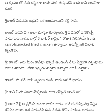
ఆ ద్వీపం లో మరి దట్టంగా కాదు మరీ తక్కువనే కాదు కానీ అడవిలా
ఉంది.
శ్రీకాంత్ పడవను ఒడ్డున ఒక బండరాయిని కట్టేసాడు.
కాజల్ పడవ దిగి అలా చూస్తూ కూర్చుంది. శ్రీ పడవలో పనికొచ్చే
సామనువుసాడు, దాన్లో 3 వాటర్ కాన్లు, 1 రోజుకి సరిపోయే fruits,
carrots,packed fried chicken ఉన్నాయి. అవన్నీ ఒక మూట
కట్టుకొని,
శ్రీ: కాజల్ గారు మీరు కాసేపు ఇక్కడే ఉండండి నేను ఏమైనా వస్తువులు
దొరుకుతాయో , లేదా ఇక్కడఎవరైనా ఉన్నారా చూసి వస్తాను.
కాజల్: హా సరే కానీ త్వరగా రండి, నాకు అసలే భయం.
శ్రీ: కానీ మీరు ఎటూ వెళ్ళకండి, దారి తప్పితే అంతే ఇక
శ్రీ అలా వెళ్లి ఆ ప్రదేశం అంతా గాలించాడు. తన కు కొన్ని పల్ల చెట్లు
కనిపించాయి. ఒక పాడుపడి ఉన పడవ, కొన్ని పారలు, తాడులు