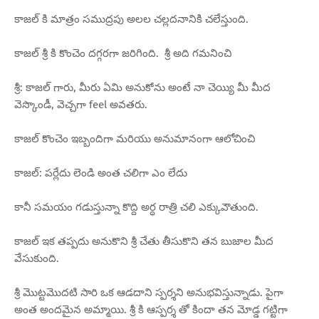
కాజల్ కి మాత్రం సముద్రపు అలల చల్లదనానికి చలేస్తుంది.
కాజల్ శ్రీ కి కొంచెం దగ్గరగా జరిగింది. శ్రీ అది గమనించి
శ్రీ: కాజల్ గారు, మీరు ఏమి అనుకోను అంటే నా చెయ్యి మీ మీద
వెస్కొండీ, వెచ్చగా feel అవతరు.
కాజల్ కొంచెం ఇబ్బందిగా మరియు అనుమానంగా ఆలోచించి
కాజల్: పర్లేదు లెండి అంత చలిగా ఎం లేదు
కానీ సమయం గడుస్తున్నా కొద్ది అర్ధ రాత్రి చలి ఎక్కువౌతుంది.
కాజల్ ఇక తప్పదు అనుకొని శ్రీ చేతు తీసుకొని తన బుజాల మీద
వేసుకుంది.
శ్రీ మొట్టమొదటి సారి ఒక ఆడదాని స్పర్శని అనుభవిస్తున్నాడు. పైగా
అంత అందమైన అమ్మాయి. శ్రీ కి ఆస్పర్శ తో కిందా తన మోడ్డ గట్టిగా