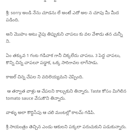
శ్రీ: sorry అండి నేను చూడను లే అంటే ఎదో అల న చూపు మీ మీద
పడింది.
అని మొహం అటు వైపు తిప్పుకుని చాపలు కు వల వేశాడు తన చున్నీ
ని.
ఏం తక్కువ 1 గంట గడిచాక గానీ చిక్కలేదు చాపలు. 3 పెద్ద చాపలు,
కొన్ని చిన్న చాపలూ పడ్డాక, ఒక్క సారిగావల లాగేసాడు.
కాజల్ చిన్న చేపల ని వదిలెయ్యమని చెప్పింది.
ఆ తర్వాత వాళ్లు ఆ చేపలని కాల్చుకుని తిన్నారు. Taste కోసం మిగిలిన
tomato sauce వేసుకొని తిన్నారు.
వాళ్ళు అలా కొద్దిసేపు ఆ చలి మంటల్లో కాలమ్ గడిపి.
శ్రీ సాయంత్రం తెచ్చిన ఎండు ఆకులని పక్కలా పరుచుకుని పడుకున్నారు.