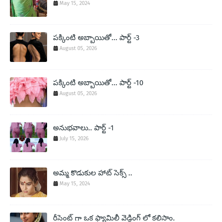
May 15, 2024
పక్కింటి అబ్బాయితో... పార్ట్ -3
August 05, 2026
పక్కింటి అబ్బాయితో... పార్ట్ -10
August 05, 2026
అనుభవాలు.. పార్ట్ -1
July 15, 2026
అమ్మ కొడుకుల హాట్ సెక్స్ ..
May 15, 2024
రీసెంట్ గా ఒక ఫ్యామిలీ వెడ్డింగ్ లో కలిసాం.