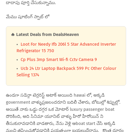
దాదాపు పూర్తి చేసుకున్నాము.
మేము షూటింగ్ స్పాట్ లో
🔥 Latest Deals from DealsHeaven
Loot For Needy Ifb 206l 5 Star Advanced Inverter
Refrigerator 15 750
Cp Plus 3mp Smart Wi-fi Cctv Camera 9
Ucb 24 Ltr Laptop Backpack 599 Pc Other Colour
Selling 1374
ఉండగా సడెన్గా టెర్రరిస్ట్ అటాక్ అయింది hawai లో, అక్కడి
government వాళ్ళుప్రజలందరూని బదిలీ చేశారు, బోటుల్లో శిప్పుల్లో.
అయితే నాకు ఒడ్డు దగ్గర ఒక మోటార్ luxury passenger boat
దొరికింది, అది సినిమా యూనిట్ వాళ్ళు హీరో హీరోయిన్ ని
తీసుకురావడానికి వాడతారు, నేను వెళ్లి ఆboat start చేసి అక్కడి
నుంచి తప్పించుకోవడానికి ప్రయత్నంగా బయలుదేరాను. కొంత దూరం