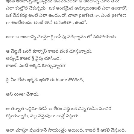
ఇంత అందాన్నిచెక్కేటప్లుడు అనిపించలేదా ఆ అందాన్ని చూసి తను
ఎలా కంట్రోల్ చేకున్నడు. ఒక అందమైన అమ్మాయిఅంటే ఎలా ఉండాలో,
ఒక దేవకన్య అంటే ఎలా ఉందుందో, చాలా perfect గా, ఎంత perfect
గా అంటేఅందం అంటే తానే అనెంతలా , ఉంది”.
అలా ఆ అందాన్ని చూస్తూ శ్రీ కాసేపు పరధ్యానం లో పడిపోయాడు.
ఆ చెట్టుకే ఒరిగి కూర్చొని కాజల్ వంక చూస్తున్నాడు.
అప్పుడే కాజల్ శ్రీ వైపు చూసింది.
కాజల్: ఎంటి అక్కడ కూర్చున్నారు?
శ్రీ: ఏం లేదు ఇక్కడ ఇదిగో ఈ blade దొరికింది,
అని cover చేశాడు.
ఆ తర్వాత ఇద్దరూ కలిసి ఆ తీరం వద్ద ఒక చిన్న గుడిసె మాదిరి
కట్టుకున్నారు, వల్ల వస్తువులు దాన్లో పెట్టారు.
అలా చూస్తూ వుండగానే సాయంత్రం అయింది, కాజల్ కి ఆకలి వేస్తుంది.