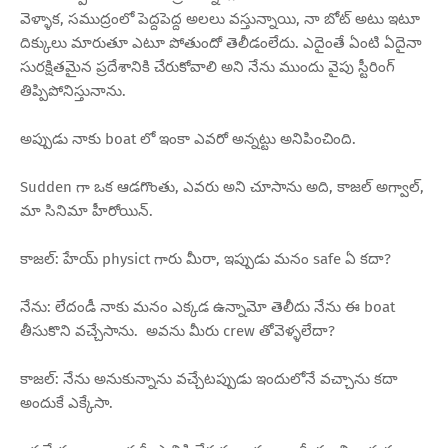
వెళ్ళాక, సముద్రంలో పెద్దపెద్ద అలలు వస్తున్నాయి, నా బోట్ అటు ఇటూ
దిక్కులు మారుతూ ఎటూ పోతుందో తెలీడంలేదు. ఎదైంతే ఏంటి ఏదైనా
సురక్షితమైన ప్రదేశానికి చేరుకోవాలి అని నేను ముందు వైపు స్టీరింగ్
తిప్పిపోనిస్తునాను.
అప్పుడు నాకు boat లో ఇంకా ఎవరో అన్నట్టు అనిపించింది.
Sudden గా ఒక ఆడగొంతు, ఎవరు అని చూసాను అది, కాజల్ అగ్వాల్,
మా సినిమా హీరోయిన్.
కాజల్: హేయ్ physict గారు మీరా, ఇప్పుడు మనం safe ఏ కదా?
నేను: లేదండీ నాకు మనం ఎక్కడ ఉన్నామో తెలీదు నేను ఈ boat
తీసుకొని వచ్చేసాను. అవను మీరు crew తోవెళ్ళలేదా?
కాజల్: నేను అనుకున్నాను వచ్చేటప్పుడు ఇందులోనే వచ్చాను కదా
అందుకే ఎక్కేసా.