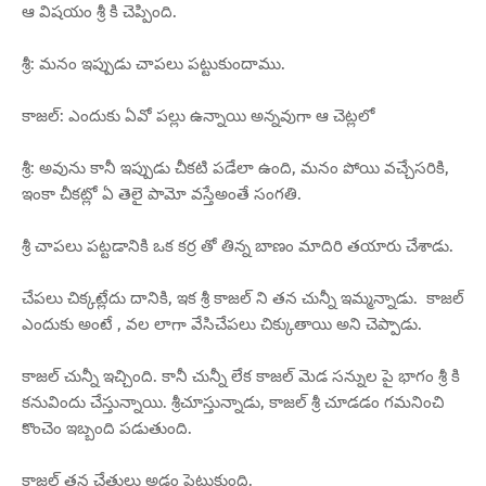
ఆ విషయం శ్రీ కి చెప్పింది.
శ్రీ: మనం ఇప్పుడు చాపలు పట్టుకుందాము.
కాజల్: ఎందుకు ఏవో పల్లు ఉన్నాయి అన్నవుగా ఆ చెట్లలో
శ్రీ: అవును కానీ ఇప్పుడు చీకటి పడేలా ఉంది, మనం పోయి వచ్చేసరికి,
ఇంకా చీకట్లో ఏ తెలై పామో వస్తేఅంతే సంగతి.
శ్రీ చాపలు పట్టడానికి ఒక కర్ర తో తిన్న బాణం మాదిరి తయారు చేశాడు.
చేపలు చిక్కట్లేదు దానికి, ఇక శ్రీ కాజల్ ని తన చున్నీ ఇమ్మన్నాడు. కాజల్
ఎందుకు అంటే , వల లాగా వేసిచేపలు చిక్కుతాయి అని చెప్పాడు.
కాజల్ చున్నీ ఇచ్చింది. కానీ చున్నీ లేక కాజల్ మెడ సన్నుల పై భాగం శ్రీ కి
కనువిందు చేస్తున్నాయి. శ్రీచూస్తున్నాడు, కాజల్ శ్రీ చూడడం గమనించి
కొంచెం ఇబ్బంది పడుతుంది.
కాజల్ తన చేతులు అడ్డం పెట్టుకుంది.