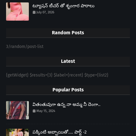
ట్యూషన్ టీచర్ తో శృంగార పాఠాలు
July 07, 2026
Random Posts
3/random/post-list
Latest
{getWidget} $results={3} $label={recent} $type={list2}
Popular Posts
వితంతువుగా ఉన్న నా అమ్మ నీ దెంగా..
May 15, 2024
పక్కింటి అబ్బాయితో.... పార్ట్ -2