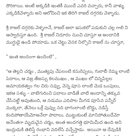
దొరికాయి. అంటే అక్కడికి ఇంతకీ ముందే ఎవరి వచ్చారు, కానీ వాళ్ళు
ఎక్కడికివెళ్ళారు అని ఆలోచించి ఇక తిరిగి కాజల్ దగ్గరకు వెళ్ళాడు.
శ్రీ కాజల్ దగ్గరకు వెళ్ళగానే, కాజల్ అలా ఇసుకలో పడుకుని చల్ల గాలి ని
ఆస్వాదిస్తూ ఉంది. శ్రీ కాజల్ నిదూరం నుంచి చూస్తూ ఆ అందానికి
ముగ్ధుడై ఉండి పోయాడు. ఒక చెట్టు వెనక నిల్చొని కాజల్ ను చూస్తూ,
” ఇంత అందంగా ఉందెంటి” ,
“ఆ తెల్లని చర్మం , ముత్యపు చేపలంటి కనురెప్పలు, గులాబీ రెమ్మ లాంటి
పెదాలు, ఆ వజ్ర తేజస్సు కలముఖం , ఆ ముఖం లో చిన్నపిల్లల
అమాయకత్వం గల చిరు నవ్వు, వెన్న పూస లాంటి మెడ ఒంపులు,
ఇకఆ సళ్ళు – వాటిగురించి పదాలు వాడితే వాటి అందాన్ని తక్కువ
చేసినట్టే అవుతుంది, ఆ నడుము ఎదిపాల మీగడ పూసిన పన్నీర్
ముక్కలా, తేనెలు ఒక్రే పువ్వు నది భాగంలాంటి బొడ్డు, నడిస్తే
కందిపోతాయేమోఅనేలా పాదాలు. ముట్టుకుంటే మానిపోతుందేమో
అనేంతగా మృదువైన చర్మం, అంత అందగత్తె భూమిమీద ఉంది అని
ఇంద్రుడుకి తెలిస్తే రంభాని వదిలేసి వచ్చేస్తాడు. అయినా ఆ దేవుడికి