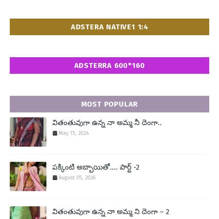
ADSTERA NATIVE1 1:4
ADSTERRA 600*160
MOST POPULAR
వితంతువుగా ఉన్న నా అమ్మ నీ దెంగా..
May 15, 2024
పక్కింటి అబ్బాయితో.... పార్ట్ -2
August 05, 2026
వితంతువుగా ఉన్న నా అమ్మ ని దెంగా – 2