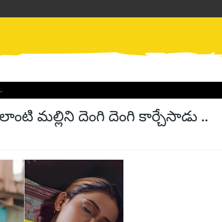
..
టి మల్లిని దెంగి దెంగి కార్చేసాడు ..