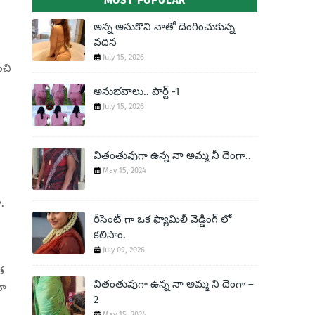
MOST POPULAR
అన్న అనుకొని నాతో దెంగించుకున్న
వదిన
July 15, 2026
ంచి
అనుభవాలు.. పార్ట్ -1
July 15, 2026
వితంతువుగా ఉన్న నా అమ్మ నీ దెంగా..
May 15, 2024
.
రీసెంట్ గా ఒక ఫ్యామిలీ వెడ్డింగ్ లో
కలిసాం.
July 09, 2026
త
వితంతువుగా ఉన్న నా అమ్మ ని దెంగా –
నా
2
May 15, 2024