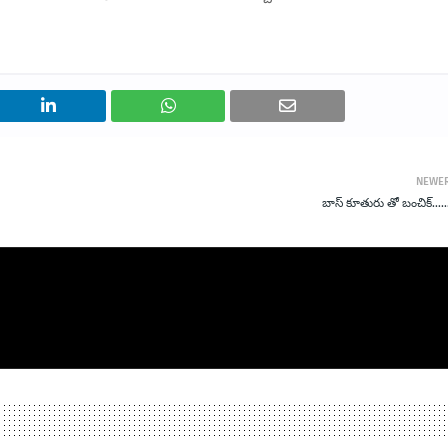
NEWE
బాస్ కూతురు తో బంచిక్…