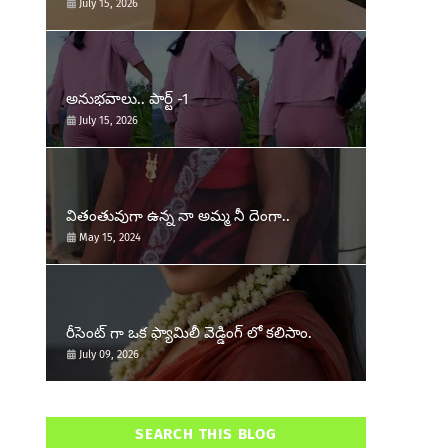
July 15, 2026
అనుభవాలు.. పార్ట్ -1
July 15, 2026
వితంతువుగా ఉన్న నా అమ్మ నీ దెంగా..
May 15, 2024
రీసెంట్ గా ఒక ఫ్యామిలీ వెడ్డింగ్ లో కలిసాం.
July 09, 2026
SEARCH THIS BLOG