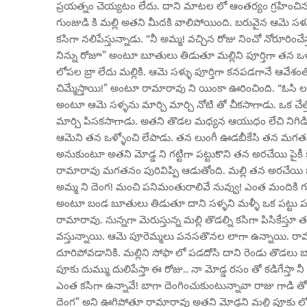
ప్రయత్నం చెయ్యటం లేదు. దాని మాటల లో ఆంతర్యం గ్రహించిన రామ
గుంజుడి కి మల్లి అతని మీదకి వాలిపోయింది. బరువైన ఆమె స
కసిగా నలిపేస్తున్నాడు. “నీ అమ్మ! వచ్చిన రోజు నించో నోరూరిం
నిన్ను రోజూ” అంటూ బూతులు తిడుతూ మల్లిని పూర్తిగా తన ఒళ్ళ
లోపల బ్రా లేదు మల్లికి. ఆమె సళ్ళు పూర్తిగా కనపడగానే ఆవ
చిమ్మేస్తాయి!” అంటూ రామారావు ని యింకా ఊరించింది. “ఓసి ల
అంటూ ఆమె సళ్ళను మార్చి మార్చి నోటి తో చీకసాగాడు. ఒక చేత్తో
మార్చి పిసకసాగాడు. అతని తొడల మధ్యన ఆయుధం లేచి నిగిడిపో
ఆమెని తన ఒళ్ళోంచి లేపాడు. తన లుంగీ ఊడబీకేసి తన మగతనా
అనుకుంటూ అతని మోడ్డ ని గట్టిగా పట్టుకొని తన అరచేయి పై
రామారావు మగతనం పురివిప్పి ఆడుతోంది. మల్లి తన అరచేయి బాగా
అమ్మ ని దెంగ! మంచి పనిమంతురాలివే నువ్వు! ఎంత మందికి గుడిపే
అంటూ బండ బూతులు తిడుతూ దాని సళ్ళని మళ్ళీ ఒక పట్టు పట్ట
రామారావు. నున్నగా మెరుస్తున్న మల్లి తొడల్ని కసిగా పిసికేస్తూ
వస్తున్నాయి. ఆమె పూరెమ్మలు పనసతొనల లాగా ఉన్నాయి. రామ
దూరిపోవడానికి. మల్లిని సోఫా లో పడదోసి దాని రెండు తొడలు బా
పూకు దుమ్ము దులిపేస్తా ఈ రోజు.. నా మోడ్డ రసం తో కడిగేస్తా 
ఎంత కసిగా ఉన్నావే! బాగా దెంగించుకుంటున్నావా రాజు గాడి తోటి?
దెంగ” అని ఊగిపోతూ రామారావు అతని మోడ్డని మల్లి పూకు లోకి