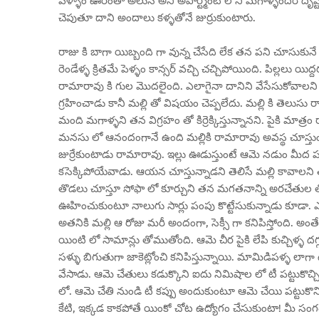
పెళ్ళాం ఊరంతా అలుసే అని అపార్ట్మెంట్ లోని మగాళ్ళందరి దృష
చెపుతూ దాని అందాలు కళ్ళతోనే జుర్రుకుంటారు.
రాజు కి బాగా యిబ్బంది గా వున్న చేసేది లేక తన పని చూసుకునే
రెండేళ్ళ క్రితమే పెళ్ళం కాన్సర్ వచ్చి చచ్చిపోయింది. పిల్లలు య
రామారావు కి గుల మొదలైంది. ఎలాగైనా దానిని వేసేసుకోవాలన
గ్రహించాడు కానీ మల్లి తో విషయం చెప్పలేదు. మల్లి కి తెలు
మంది మగాళ్ళని తన విగ్రహం తో కిర్రెక్కిస్తున్నానని. పైకి మాత
మనసు లో ఆనందంగానే ఉంది మల్లికి రామారావు అవస్థ చూస్తుంట
జుర్రేకుంటాడు రామారావు. ఇల్లు ఊడుస్తుంటే ఆమె నడుం మీద
కసెక్కిపోయేవాడు. ఆయన చూస్తున్నాడని తెలిసే మల్లి కావాలని తన
తొడలు చూస్తూ సోఫా లో కూర్చుని తన మగతనాన్ని అరచేతుల తో న
ఊహించుకుంటూ నాలుగు సార్లు పంపు కొట్టేసుకున్నాడు కూడా. 
అతనికి మల్లి ఆ రోజు మరీ అందంగా, సెక్సీ గా కనిపిస్తోంది. అంత
యింటి లో సామాన్లు తోముతోంది. ఆమె చీర పైకి లేపి కుచ్చిళ్ళ 
సళ్ళు బిగుతుగా జాకెట్లోంచి కనిపిస్తున్నాయి. మామిడిపళ్ళ లాగ
వేసాడు. ఆమె చేతులు కడుక్కొని ఐదు నిమిషాల లో టీ పట్టుకొచ
లో. ఆమె చేతి నుండి టీ కప్పు అందుకుంటూ ఆమె చేయి పట్టుకొ
కేటి, ఇక్కడ కాకపోతే యింకో చోట ఉద్యోగం చేసుకుంటా! మీ సంగ