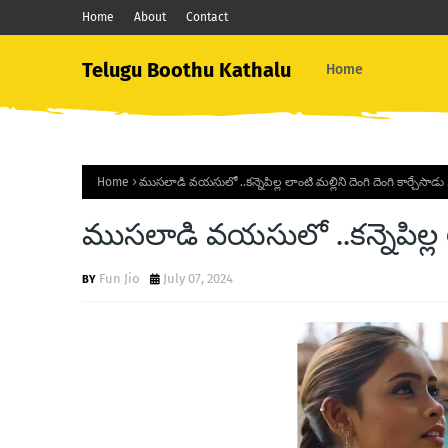
Home
About
Contact
Telugu Boothu Kathalu
Home
Home
ముసలాడి వయసులో ..కన్నెపిల్ల లాంటి మల్లిని దెంగి దెంగి కార్చేసాడు 
ముసలాడి వయసులో ..కన్నెపిల్ల లాం
Fun Jio
July 07, 2024