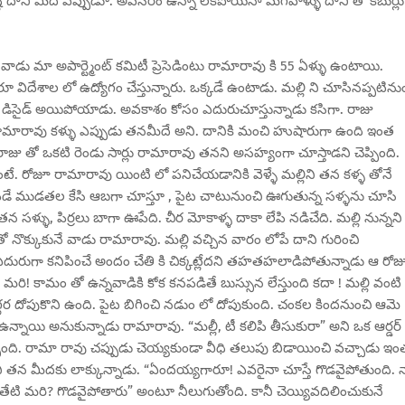
్టి దాని మీదే ఎప్పుడూ. అవసరం ఉన్నా లేకపోయినా మగవాళ్ళు దాని తో కబుర్లు
 వాడు మా అపార్ట్మెంట్ కమిటీ ప్రెసెడింటు రామారావు కి 55 ఏళ్ళు ఉంటాయి.
ిద్దరూ విదేశాల లో ఉద్యోగం చేస్తున్నారు. ఒక్కడే ఉంటాడు. మల్లి ని చూసినప్పటిను
ి డిసైడ్ అయిపోయాడు. అవకాశం కోసం ఎదురుచూస్తున్నాడు కసిగా. రాజు
సు రామారావు కళ్ళు ఎప్పుడు తనమీదే అని. దానికి మంచి హుషారుగా ఉంది ఇంత
్రం రాజు తో ఒకటి రెండు సార్లు రామారావు తనని అసహ్యంగా చూస్తాడని చెప్పింది.
ే. రోజూ రామారావు యింటి లో పనిచేయడానికి వెళ్ళే మల్లిని తన కళ్ళ తోనే
 పడే ముడతల కేసి ఆబగా చూస్తూ , పైట చాటునుంచి ఊగుతున్న సళ్ళను చూసి
 సళ్ళు, పిర్రలు బాగా ఊపేది. చీర మోకాళ్ళ దాకా లేపి నడిచేది. మల్లి నున్నని
ొక్కుకునే వాడు రామారావు. మల్లి వచ్చిన వారం లోపే దాని గురించి
ఎదురుగా కనిపించే అందం చేతి కి చిక్కట్లేదని తహతహలాడిపోతున్నాడు ఆ రోజు
ే మరి! కామం తో ఉన్నవాడికి కోక కనపడితే బుస్సున లేస్తుంది కదా ! మల్లి వంటి
దగ్గర దోపుకొని ఉంది. పైట బిగించి నడుం లో దోపుకుంది. చంకల కిందనుంచి ఆమె
ా ఉన్నాయి అనుకున్నాడు రామారావు. “మల్లీ, టీ కలిపి తీసుకురా” అని ఒక ఆర్డర్
్చింది. రామా రావు చప్పుడు చెయ్యకుండా వీధి తలుపు బిడాయించి వచ్చాడు ఇం
ని తన మీదకు లాక్కున్నాడు. “ఏందయ్యగారూ! ఎవరైనా చూస్తే గొడవైపోతుంది. 
తేటి మరి? గొడవైపోతారు” అంటూ నీలుగుతోంది. కానీ చెయ్యివదిలించుకునే