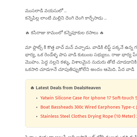
ముసలాడి వయసులో ..
కన్నెపిల్ల లాంటి మల్లిని దెంగి దెంగి కార్చేసాడు ..
🔥 కసిరాజు కామంలో కన్నెపూకుల రసాలు 🔥
మా ఫ్లాట్స్ కి కొత్త వాచ్ మన్ వచ్చాడు. వాడికి లిఫ్ట్ పక్కనే ఉ
భార్య, ఒక రెండేళ్ళ పాప వాడి కుటుంబ సభ్యులు. రాజు భార్య 
మొహం. పెద్ద నల్లని కళ్ళు, విశాలమైన నుదురు తోటి చూడడానిక
ఒకసారి చూడగానే చూపుతిప్పుకోలేని అందం ఆమెది. పేద వాడి
🔥 Latest Deals from DealsHeaven
Yatwin Silicone Case For Iphone 17 Soft-touc
Boat Bassheads 300c Wired Earphones Type-c J
Stainless Steel Clothes Drying Rope (10 Meter) 