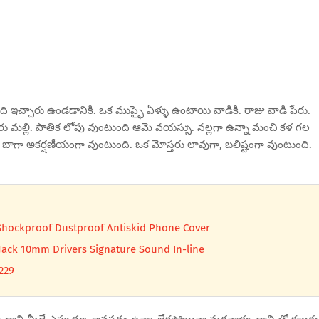
న్న గది ఇచ్చారు ఉండడానికి. ఒక ముప్ఫై ఏళ్ళు ఉంటాయి వాడికి. రాజు వాడి పేరు.
పేరు మల్లి. పాతిక లోపు వుంటుంది ఆమె వయస్సు. నల్లగా ఉన్నా మంచి కళ గల
ి బాగా అకర్షణీయంగా వుంటుంది. ఒక మోస్తరు లావుగా, బలిష్టంగా వుంటుంది.
h Shockproof Dustproof Antiskid Phone Cover
ack 10mm Drivers Signature Sound In-line
229