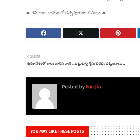
🔥 కసిరాజు కామంలో కన్నెపూకుల రసాలు 🔥
OLDER
క్షణికావేశంలో కాలు జారిన రాజీ ...పట్టుకున్న శ్రీను పరపు ఎక్కించాడు ..
Posted by
Fun Jio
YOU MAY LIKE THESE POSTS