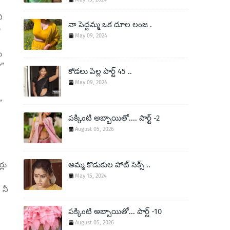
ి
నా పెద్దమ్మ ఒక దూల లంజ .
ి
May 09, 2024
ు
?”
కోడలు పిల్ల పార్ట్ 45 ..
May 09, 2024
”
పక్కింటి అబ్బాయితో.... పార్ట్ -2
August 05, 2026
అమ్మ కొడుకుల హాట్ సెక్స్ ..
్లు
May 15, 2024
 నీ
పక్కింటి అబ్బాయితో... పార్ట్ -10
August 05, 2026