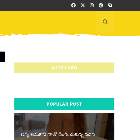
AUTO LOAD
POPULAR POST
అన్న అనుకొని నాతో దెంగించుకున్న వదిన