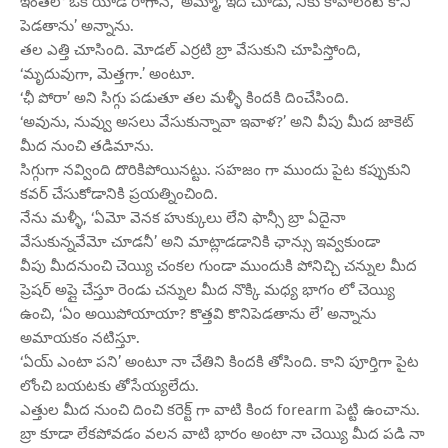
ఇంతలో ఒక యాడ్ రాగానే, ‘అమ్మా, ఇది చూడు, నీకు కావాలంటే కొని
పెడతాను’ అన్నాను.
తల ఎత్తి చూసింది. మోడల్ ఎర్రటి బ్రా వేసుకుని చూపిస్తోంది,
‘మృదువుగా, మెత్తగా.’ అంటూ.
‘ఛీ పోరా’ అని సిగ్గు పడుతూ తల మళ్ళీ కిందకి దించేసింది.
‘అవును, నువ్వు అసలు వేసుకున్నావా ఇవాళ?’ అని వీపు మీద జాకెట్
మీద నుంచి తడిమాను.
సిగ్గుగా నవ్వింది దొరికిపోయినట్టు. సహజం గా ముందు పైట కప్పుకుని
కవర్ చేసుకోడానికి ప్రయత్నించింది.
నేను మళ్ళీ, ‘ఏమో వెనక హుక్కులు లేని ఫాన్సీ బ్రా ఏదైనా
వేసుకున్నవేమో చూడనీ’ అని మాట్లాడడానికి ఛాన్సు ఇవ్వకుండా
వీపు మీదనుంచి చెయ్యి చంకల గుండా ముందుకి పోనిచ్చి చన్నుల మీద
ప్రెషర్ అప్లై చేస్తూ రెండు చన్నుల మీద నొక్కి మధ్య భాగం లో చెయ్యి
ఉంచి, ‘ఏం అయిపోయాయా? కొత్తవి కొనిపెడతాను లే’ అన్నాను
అమాయకం నటిస్తూ.
‘ఏయ్ ఎంటా పని’ అంటూ నా చేతిని కిందకి తోసింది. కాని పూర్తిగా పైట
లోంచి బయటకు తోసేయ్యలేదు.
ఎత్తుల మీద నుంచి దించి కరెక్ట్ గా వాటి కింద forearm పెట్టి ఉంచాను.
బ్రా కూడా లేకపోవడం వలన వాటి భారం అంటా నా చెయ్యి మీద పడి నా