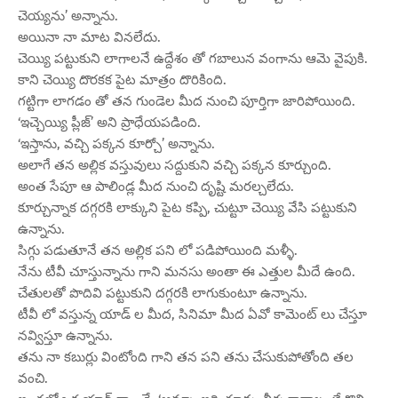
చెయ్యను’ అన్నాను.
అయినా నా మాట వినలేదు.
చెయ్యి పట్టుకుని లాగాలనే ఉద్దేశం తో గబాలున వంగాను ఆమె వైపుకి.
కాని చెయ్యి దొరకక పైట మాత్రం దొరికింది.
గట్టిగా లాగడం తో తన గుండెల మీద నుంచి పూర్తిగా జారిపోయింది.
‘ఇచ్చెయ్యి ప్లీజ్’ అని ప్రాధేయపడింది.
‘ఇస్తాను, వచ్చి పక్కన కూర్చో’ అన్నాను.
అలాగే తన అల్లిక వస్తువులు సద్దుకుని వచ్చి పక్కన కూర్చుంది.
అంత సేపూ ఆ పాలిండ్ల మీద నుంచి దృష్టి మరల్చలేదు.
కూర్చున్నాక దగ్గరకి లాక్కుని పైట కప్పి, చుట్టూ చెయ్యి వేసి పట్టుకుని
ఉన్నాను.
సిగ్గు పడుతూనే తన అల్లిక పని లో పడిపోయింది మళ్ళీ.
నేను టీవీ చూస్తున్నాను గాని మనసు అంతా ఈ ఎత్తుల మీదే ఉంది.
చేతులతో పొదివి పట్టుకుని దగ్గరకి లాగుకుంటూ ఉన్నాను.
టీవీ లో వస్తున్న యాడ్ ల మీద, సినిమా మీద ఏవో కామెంట్ లు చేస్తూ
నవ్విస్తూ ఉన్నాను.
తను నా కబుర్లు వింటోంది గాని తన పని తను చేసుకుపోతోంది తల
వంచి.