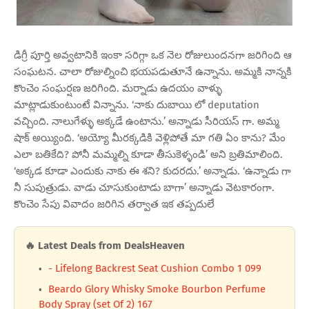
డిగ్రీ పూర్తి అవ్వటానికి ఇంకా సరిగ్గా ఒక నెల రోజులుందనగా జరిగింది ఆ
సంఘటన. చాలా రోజుల్నించి భయపడుతూనే ఉన్నాను. అమ్మకి నాన్నకి
కొంచెం సంఘర్షణ జరిగింది. మర్నాడు ఉదయం వాళ్ళు
మాట్లాడుకుంటుంటే విన్నాను. ‘నాకు దుబాయి లో deputation
వచ్చింది. నాలుగేళ్ళు అక్కడే ఉంటాను.’ అన్నాడు సీరియస్ గా. అమ్మ
షాక్ అయ్యింది. ‘అయ్యో మీరక్కడికి వెళ్లిపోతే మా గతి ఏం కాను? మేం
ఎలా బతికేది? పోనీ మమ్మల్ని కూడా తీసుకెళ్ళండి’ అని బ్రతిమాలింది.
‘అక్కడ కూడా ఎందుకు నాకు ఈ శని? కుదరదు.’ అన్నాడు. ‘ఉన్నాడు గా
నీ సుపుత్రుడు. వాడు చూసుకుంటాడు బాగా’ అన్నాడు వెటకారంగా.
కొంచెం సేపు వివాదం జరిగిన తర్వాత ఇక తప్పదులే
🔥 Latest Deals from DealsHeaven
- Lifelong Backrest Seat Cushion Combo 1 099
Beardo Glory Whisky Smoke Bourbon Perfume
Body Spray (set Of 2) 167