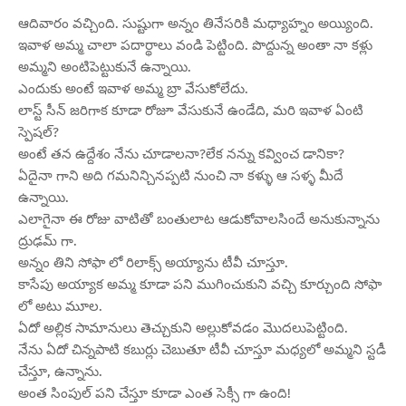
ఆదివారం వచ్చింది. సుష్టుగా అన్నం తినేసరికి మధ్యాహ్నం అయ్యింది.
ఇవాళ అమ్మ చాలా పదార్థాలు వండి పెట్టింది. పొద్దున్న అంతా నా కళ్లు
అమ్మని అంటిపెట్టుకునే ఉన్నాయి.
ఎందుకు అంటే ఇవాళ అమ్మ బ్రా వేసుకోలేదు.
లాస్ట్ సీన్ జరిగాక కూడా రోజూ వేసుకునే ఉండేది, మరి ఇవాళ ఏంటి
స్పెషల్?
అంటే తన ఉద్దేశం నేను చూడాలనా?లేక నన్ను కవ్వించ డానికా?
ఏదైనా గాని అది గమనిన్చినప్పటి నుంచి నా కళ్ళు ఆ సళ్ళ మీదే
ఉన్నాయి.
ఎలాగైనా ఈ రోజు వాటితో బంతులాట ఆడుకోవాలసిందే అనుకున్నాను
ద్రుఢమ్ గా.
అన్నం తిని సోఫా లో రిలాక్స్ అయ్యాను టీవీ చూస్తూ.
కాసేపు అయ్యాక అమ్మ కూడా పని ముగించుకుని వచ్చి కూర్చుంది సోఫా
లో అటు మూల.
ఏదో అల్లిక సామానులు తెచ్చుకుని అల్లుకోవడం మొదలుపెట్టింది.
నేను ఏదో చిన్నపాటి కబుర్లు చెబుతూ టీవీ చూస్తూ మధ్యలో అమ్మని స్టడీ
చేస్తూ, ఉన్నాను.
అంత సింపుల్ పని చేస్తూ కూడా ఎంత సెక్సీ గా ఉంది!