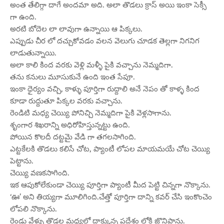
అంత తేలిగ్గా దాగే అందమా అది. అలా తొడలు క్రాస్ అయి ఇంకా సెక్సీ
గా ఉంది.
అరటి బోదెల లా లావుగా ఉన్నాయి ఆ పిక్కలు.
ఎప్పుడు చీర లో దచ్చుకోవడం వలన వెలుగు చూడక తెల్లగా నిగనిగ
లాడుతున్నాయి.
అలా కాలి కింద వరకు వెళ్లి మళ్ళీ పైకి వచ్చాను నెమ్మదిగా.
తను కనులు మూసుకునే ఉంది ఇంత సేపూ.
ఇంకా ధైర్యం వచ్చి, కాళ్ళు పూర్తిగా రుద్దాలి అనే నెపం తో కాళ్ళ కింద
కూడా రుద్దుతూ పిక్కల వరకు వచ్చాను.
రెండిటి మధ్య చెయ్యి పోనిచ్చి నెమ్మదిగా పైకి వెళ్లసాగాను.
శృంగార శిఖరాన్ని అధిరోహిస్తున్నట్టు ఉంది.
పోయిన కొలదీ దట్టమై వేడి గా తగలసాగింది.
ఎట్టకేలకి తొడలు కలిసే చోట, ప్యాంటీ లోపల మాయమయే చోట చెయ్యి
పెట్టాను.
చెయ్యి వణకసాగింది.
ఇక ఆపుకోలేకుండా చెయ్యి పూర్తిగా ప్యాంటీ మీద పెట్టి చిన్నగా నొక్కాను.
‘ఊ’ అని తియ్యగా మూలిగింది.చేత్తో పూర్తిగా దాన్ని కవర్ చేసి ఇంకొంచెం
లోపలి నొక్కాను.
రెండు వేళ్ళు తొడల మధ్యలో దాక్కున్న ప్రదేశం లోకి జొనిపాను.