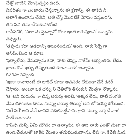
చేత్తో వాటిని మోస్తున్నట్టు ఉంది.
విపరీతం గా ఎంజాయ్ చేస్తున్నాను ఈ క్షణాన్ని, ఈ తాకిడి ని.
అలాగే ఉంచాను చేతిని, అతి చేస్తే మొదటికే మోసం వస్తుందని.
తన పని తను చేసుకుపోతోంది.
కాసేపటికి, ‘ఎలా మోస్తున్నావో రోజు ఇంత బరువులని’ అన్నాను
నవ్వుతు.
‘తప్పదు కదా ఆడదాన్ని అయినందుకు’ అంది. నాకు సెక్సి గా
అనిపించింది ఆ మాట.
‘ఫర్వాలేదు, నేనున్నాను కదా, నాకు చెప్పు. నాకేమీ అభ్యంతరం లేదు.
బ్రాలు కొనే ఖర్చు తప్పుతుంది కూడా నాకు’ అన్నాను.
కిసకిసా నవ్వింది.
‘ఇంకా కావాలంటే ఈ జాకెట్ కూడా అవసరం లేకుండా నేనే కవర్
చేస్తాను.’ అంటూ ఒక చన్ను ని చేతిలోకి తీసుకుని మెత్తగా నొక్కాను.
‘ఆ’ అని మధురం గా చిన్న అరుపు అరిచి, ‘అక్కర లేదు, వాటి సంగతి
నేను చూసుకుంటాను. నువ్వు చెయ్యి తియ్యి’ అని తోసెయ్య బోయింది.
‘సరే సరే’ అని నేనే దానిని వదిలిపెట్టేసాను గాని చెయ్యి అక్కడే వాటి
మీదే ఉంచాను.
కాసేపు మళ్ళీ ఏమీ మౌనం గా ఉన్నాము. ఈ ఆట నాకు ఎంతో మజా గా
ఉంది.చేతులతో జాకెట్ మొత్తం తడుముతున్నాను, లైట్ గా, క్లీవేజ్ మీద,