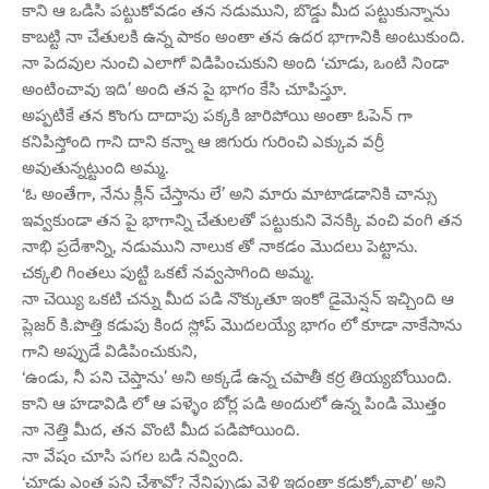
కాని ఆ ఒడిసి పట్టుకోవడం తన నడుముని, బొడ్డు మీద పట్టుకున్నాను
కాబట్టి నా చేతులకి ఉన్న పాకం అంతా తన ఉదర భాగానికి అంటుకుంది.
నా పెదవుల నుంచి ఎలాగో విడిపించుకుని అంది ‘చూడు, ఒంటి నిండా
అంటించావు ఇది’ అంది తన పై భాగం కేసి చూపిస్తూ.
అప్పటికే తన కొంగు దాదాపు పక్కకి జారిపోయి అంతా ఓపెన్ గా
కనిపిస్తోంది గాని దాని కన్నా ఆ జిగురు గురించి ఎక్కువ వర్రీ
అవుతున్నట్టుంది అమ్మ.
‘ఓ అంతేగా, నేను క్లీన్ చేస్తాను లే’ అని మారు మాటాడడానికి చాన్సు
ఇవ్వకుండా తన పై భాగాన్ని చేతులతో పట్టుకుని వెనక్కి వంచి వంగి తన
నాభి ప్రదేశాన్ని, నడుముని నాలుక తో నాకడం మొదలు పెట్టాను.
చక్కలి గింతలు పుట్టి ఒకటే నవ్వసాగింది అమ్మ.
నా చెయ్యి ఒకటి చన్ను మీద పడి నొక్కుతూ ఇంకో డైమెన్షన్ ఇచ్చింది ఆ
ప్లెజర్ కి.పొత్తి కడుపు కింద స్లోప్ మొదలయ్యే భాగం లో కూడా నాకేసాను
గాని అప్పుడే విడిపించుకుని,
‘ఉండు, నీ పని చెప్తాను’ అని అక్కడే ఉన్న చపాతీ కర్ర తియ్యబోయింది.
కాని ఆ హడావిడి లో ఆ పళ్ళెం బోర్ల పడి అందులో ఉన్న పిండి మొత్తం
నా నెత్తి మీద, తన వొంటి మీద పడిపోయింది.
నా వేషం చూసి పగల బడి నవ్వింది.
‘చూడు ఎంత పని చేశావో? నేనిప్పుడు వెళ్లి ఇదంతా కడుక్కోవాలి’ అని