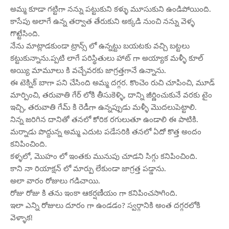
అమ్మ కూడా గట్టిగా నన్ను పట్టుకుని కళ్ళు మూసుకుని ఉండిపోయింది.
కాసేపు అలాగే ఉన్న తర్వాత తేరుకుని అక్కడి నుంచి నన్ను వెళ్ళ
గొట్టేసింది.
నేను మాట్లాడకుండా ట్రాన్స్ లో ఉన్నట్టు బయటకు వచ్చి బట్టలు
కట్టుకున్నాను.ప్పటి లాగే పరిస్థితులు హాట్ గా అయ్యాక మళ్ళీ కూల్
అయ్యి మామూలు కి వచ్చేవరకు జాగ్రత్తగానే ఉన్నాను.
ఈ టెక్నిక్ బాగా పని చేసింది అమ్మ దగ్గర. కొంచెం రుచి చూపించి, మూడ్
మార్పించి, తరువాతి గేర్ లోకి తీసుకెళ్ళి, దాన్ని జీర్ణించుకునే వరకు టైం
ఇచ్చి, తరువాతి గేమ్ కి రెడీగా ఉన్నప్పుడు మళ్ళీ మొదలుపెట్టాలి.
నిన్న జరిగిన దానితో తనలో కోరిక రగులుతూ ఉండాలి ఈ పాటికి.
మర్నాడు పొద్దున్న అమ్మ ఎదుట పడేసరికి తనలో ఏదో కొత్త అందం
కనిపించింది.
కళ్ళలో, మొహం లో ఇంతకు మునుపు చూడని సిగ్గు కనిపించింది.
కాని నా రియాక్షన్ లో మార్పు లేకుండా జాగ్రత్త పడ్డాను.
అలా వారం రోజులు గడిచాయి.
రోజు రోజు కి తను ఇంకా ఆకర్షణీయం గా కనిపించసాగింది.
ఇలా ఎన్ని రోజులు దూరం గా ఉండడం? స్వర్గానికి అంత దగ్గరలోకి
వెళ్ళాక!