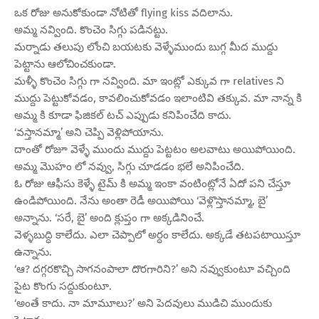
ఒక రోజు అనుకోకుండా నోటితో flying kiss వదిలాను.
అమ్మ నవ్వింది. కొంచెం సిగ్గు పడినట్టు.
మర్నాడు తలుపు లోంచి బయటకు వెళ్ళేముందు బుగ్గ మీద ముద్దు
పెట్టాను ఆలోచించకుండా.
మళ్ళీ కొంచెం సిగ్గు గా నవ్వింది. మా ఇంట్లో ఎక్కువ గా relatives ని
ముద్దు పెట్టుకోవడం, కావలించుకోవడం ఇలాంటివి తక్కువ. మా నాన్న కి
అమ్మ కి కూడా ఫిజికల్ టచ్ ఎప్పుడు కనిపించేది కాదు.
‘వస్తానమ్మా’ అని చెప్పి వెళ్లిపోయాను.
దాంతో రోజూ వెళ్ళే ముందు ముద్దు పెట్టటం అలవాటు అయిపోయింది.
అమ్మ మొహం లో నవ్వు, సిగ్గు చూడడం భలే అనిపించేది.
ఓ రోజు ఆఫీసు కెళ్ళే టైమ్ కి అమ్మ ఇంకా వంటింట్లోనే ఏదో పని చేస్తూ
ఉండిపోయింది. నేను అంతా రెడీ అయిపోయి ‘వెళ్లొస్తానమ్మా, బై’
అన్నాను. ‘సరే, బై’ అంది క్లుప్తం గా అక్కడినించే.
వెళ్ళబుద్ధి కాలేదు. ఎలా చెప్పాలో అర్ధం కాలేదు. అక్కడే తటపటాయిస్తూ
ఉన్నాను.
‘ఆ? దగ్గరకొచ్చి సాగనంపాలా దొరగారిని?’ అని నవ్వుకుంటూ వచ్చింది
పైట కొంగు సద్దుకుంటూ.
‘అంతే కాదు. నా మామూలు?’ అని పెదవులు ముడిచి ముందుకు