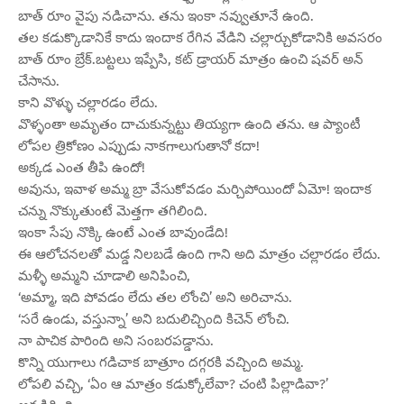
బాత్ రూం వైపు నడిచాను. తను ఇంకా నవ్వుతూనే ఉంది.
తల కడుక్కొడానికే కాదు ఇందాక రేగిన వేడిని చల్లార్చుకోడానికి అవసరం
బాత్ రూం బ్రేక్.బట్టలు ఇప్పేసి, కట్ డ్రాయర్ మాత్రం ఉంచి షవర్ అన్
చేసాను.
కాని వొళ్ళు చల్లారడం లేదు.
వొళ్ళంతా అమృతం దాచుకున్నట్టు తియ్యగా ఉంది తను. ఆ ప్యాంటీ
లోపల త్రికోణం ఎప్పుడు నాకగాలుగుతానో కదా!
అక్కడ ఎంత తీపి ఉందో!
అవును, ఇవాళ అమ్మ బ్రా వేసుకోవడం మర్చిపోయిందో ఏమో! ఇందాక
చన్ను నొక్కుతుంటే మెత్తగా తగిలింది.
ఇంకా సేపు నొక్కి ఉంటే ఎంత బావుండేది!
ఈ ఆలోచనలతో మడ్డ నిలబడే ఉంది గాని అది మాత్రం చల్లారడం లేదు.
మళ్ళీ అమ్మని చూడాలి అనిపించి,
‘అమ్మా, ఇది పోవడం లేదు తల లోంచి’ అని అరిచాను.
‘సరే ఉండు, వస్తున్నా’ అని బదులిచ్చింది కిచెన్ లోంచి.
నా పాచిక పారింది అని సంబరపడ్డాను.
కొన్ని యుగాలు గడిచాక బాత్రూం దగ్గరకి వచ్చింది అమ్మ.
లోపలి వచ్చి, ‘ఏం ఆ మాత్రం కడుక్కోలేవా? చంటి పిల్లాడివా?’