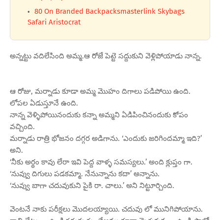
80 On Branded Backpacksmasterlink Skybags
Safari Aristocrat
అన్నట్టు వదిలేసింది అమ్మ.ఆ రోజే పెట్టె సద్దుకుని వెళ్లిపోయాడు నాన్న.
ఆ రోజు, మర్నాడు కూడా అమ్మ మొహం దిగాలు పడిపోయి ఉంది.
లోపల ఏడుస్తూనే ఉంది.
నాన్న వెళ్ళిపోయినందుకు కన్నా అమ్మని ఏడిపించినందుకు కోపం
వచ్చింది.
మర్నాడు రాత్రి భోజనం దగ్గర అడిగాను. ‘ఎందుకు జరిగిందమ్మా ఇది?’
అని.
‘నీకు అర్థం కావు లేరా ఇవి పెద్ద వాళ్ళ సమస్యలు.’ అంది క్లుప్తం గా.
‘నువ్వు దిగులు పడకమ్మా. నేనున్నాను కదా’ అన్నాను.
‘నువ్వు బాగా చదువుకుని పైకి రా. చాలు.’ అని నిట్టూర్చింది.​
వెంటనే నాకు పరీక్షలు మొదలయ్యాయి. చదువు లో మునిగిపోయాను.