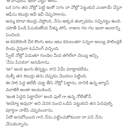
‘ఆ బావుంది, ఇంకా పెట్టు’ అంది.
ఒక సగం తన నోట్లో పెట్టి ఇంకో సగం నా నోట్లో పెట్టుకుని ఎంజాయ్ చేస్తూ
ఆఫీసు కబుర్లు అవీ ఇవీ చెప్పసాగాను.
అమ్మ కూడా కబుర్లు చెప్తోంది, నేను అక్కడ తచ్చాడడం నచ్చినట్టు ఉంది.
చపాతీ పిండి పిసుకుతోంది నీళ్ళు పోసి. గాజుల గల గల ఇంకా అందాన్ని
పెంచింది.
ఆ కదలికలకి చీర కొంగు అటు ఇటు కదులుతూ సన్నగా అయ్యి పాలిండ్లకి
రెండు వైపులా ఓపెనింగ్ వచ్చింది.
స్వీట్ నోట్లో పెడుతూ గుండెల మీద తగిలేలా చెయ్యి ఆన్చి,
‘నేను పిసకనా’ అనడిగాను.
‘ఆ?’ అంది ఖంగు తిన్నట్టు. కాని ఏమీ మాట్లాడలేదు.
మళ్ళీ తన కబుర్లు తను చెప్పడం మొదలు పెట్టింది.
ఈ సారి పెద్ద జిలేబీ చుట్ట తీసి నోట్లో పెట్టాను. దానికి ఉన్న జ్యూస్
మూతికి అంతా అంటుకుంది.
‘ఇంత పెద్దది పెట్టావేరా’ అంది ఫుల్ గా ఉన్న నోటితోనే.
‘అయ్యో అవునా’ అని వెనక నుంచి ఒడిసి పట్టుకుని తన పెదవుల్ని
పూర్తిగా నాకేసి చప్పరించాను.
ఏదో అనబోయింది గాని నేను పట్టించుకోకుండా నా పని నేను
చేసుకున్నాను.