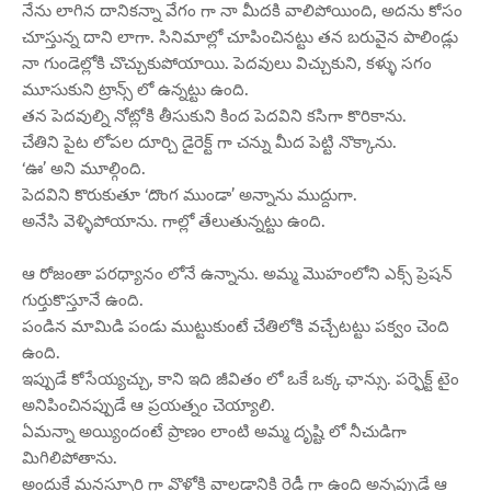
నేను లాగిన దానికన్నా వేగం గా నా మీదకి వాలిపోయింది, అదను కోసం
చూస్తున్న దాని లాగా. సినిమాల్లో చూపించినట్టు తన బరువైన పాలిండ్లు
నా గుండెల్లోకి చొచ్చుకుపోయాయి. పెదవులు విచ్చుకుని, కళ్ళు సగం
మూసుకుని ట్రాన్స్ లో ఉన్నట్టు ఉంది.
తన పెదవుల్ని నోట్లోకి తీసుకుని కింద పెదవిని కసిగా కొరికాను.
చేతిని పైట లోపల దూర్చి డైరెక్ట్ గా చన్ను మీద పెట్టి నొక్కాను.
‘ఊ’ అని మూల్గింది.
పెదవిని కొరుకుతూ ‘దొంగ ముండా’ అన్నాను ముద్దుగా.
అనేసి వెళ్ళిపోయాను. గాల్లో తేలుతున్నట్టు ఉంది.
ఆ రోజంతా పరధ్యానం లోనే ఉన్నాను. అమ్మ మొహంలోని ఎక్స్ ప్రెషన్
గుర్తుకొస్తూనే ఉంది.
పండిన మామిడి పండు ముట్టుకుంటే చేతిలోకి వచ్చేటట్టు పక్వం చెంది
ఉంది.
ఇప్పుడే కోసేయ్యచ్చు, కాని ఇది జీవితం లో ఒకే ఒక్క ఛాన్సు. పర్ఫెక్ట్ టైం
అనిపించినప్పుడే ఆ ప్రయత్నం చెయ్యాలి.
ఏమన్నా అయ్యిందంటే ప్రాణం లాంటి అమ్మ దృష్టి లో నీచుడిగా
మిగిలిపోతాను.
అందుకే మనస్ఫూర్తి గా వొళ్లోకి వాలడానికి రెడీ గా ఉంది అన్నప్పుడే ఆ