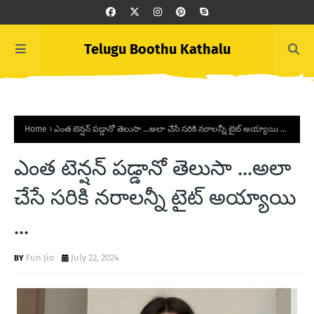
Telugu Boothu Kathalu
Home
ఎంత టెన్షన్ పడ్డానో తెలుసా ...అలా చేసే సరికి నరాలన్నీ టైట్ అయ్యాయి ...
ఎంత టెన్షన్ పడ్డానో తెలుసా ...అలా
చేసే సరికి నరాలన్నీ టైట్ అయ్యాయి
...
Fun Jio
July 22, 2024