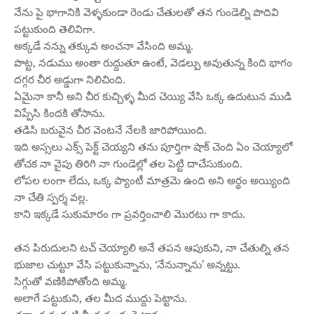
నేను పై భాగానికి వెళ్ళకుండా రెండు చేతులతో తన గుండెల్ని పొదివి
పట్టుకుంది తెలివిగా.
అక్కడే నన్ను తక్కువ అంచనా వేసింది అమ్మ.
పొట్ట, నడుము అంతా రుద్దుతూ ఉంటే, వెడల్పు అవుతున్న కింది భాగం
దగ్గర చీర అడ్డుగా నిలిచింది.
ఏమైనా కానీ అని చీర కుచ్చిళ్ళ మీద చెయ్యి వేసి ఒక్క ఉదుటున ముడి
విప్పేసి కిందకి తోసాను.
తడిసి బరువైన చీర వెంటనే నేలకి జారిపోయింది.
ఇది అస్సలు ఎక్స్ పెక్ట్ చెయ్యని తను పూర్తిగా షాక్ చెంది ఏం చెయ్యాలో
తోచక నా వైపు తిరిగి నా గుండెల్లో తల పెట్టి దాచేసుకుంది.
లోపల లంగా లేదు, ఒక్క ప్యాంటీ మాత్రమె ఉంది అని అర్థం అయ్యింది
నా చేతి స్పర్శ వల్ల.
కాని ఇక్కడే సుకుమారం గా ప్రవర్తించాలి మొరటు గా కాదు.
తన పిరుదులని టచ్ చెయ్యాలి అనే తపన ఆపుకుని, నా చేతుల్ని తన
భుజాల చుట్టూ వేసి పట్టుకున్నాను, ‘నేనున్నాను’ అన్నట్టు.
సిగ్గుతో వణికిపోతోంది అమ్మ.
అలాగే పట్టుకుని, తల మీద ముద్దు పెట్టాను.