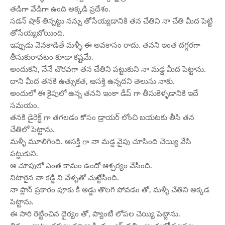
తడిగా వేడిగా ఉంది అక్కడి ప్రదేశం.
సడన్ షాక్ తిన్నట్టు నన్ను తోసేయ్యడానికి తన చేతిని నా చేతి మీద పెట్టి
తోసేయ్యబోయింది.
ఇప్పుడు వెనకాడితే మళ్ళీ ఈ అవకాసం రాదు. తనని ఇంత దగ్గరగా
తీసుకురావటం కూడా కష్టమే.
అందుకని, నేనే చొరవగా తన చేతిని పట్టుకుని నా మడ్డ మీద పెట్టాను.
దాని మీద తనకి ఉత్సుకత, ఆసక్తి ఉన్నదని తెలుసు నాకు.
అందులో ఈ కైపులో ఉన్న తనని ఇంకా డీప్ గా తీసుకెళ్ళడానికి ఇదే
సమయం.
తనకి డైరెక్ట్ గా తగలడం కోసం డ్రాయర్ లోంచి బయటకు తీసి తన
చేతిలో పెట్టాను.
మళ్ళీ మూలిగింది. ఆసక్తి గా నా మడ్డ వైపు చూసింది చెయ్యి వేసి
పట్టుకుని.
ఆ చూపులో ఎంత కామం ఉందో ఆశ్చర్యం వేసింది.
నిటారైన నా కడ్డీ ని వేళ్ళతో చుట్టేసింది.
నా ప్లాన్ ప్రకారం పూకు కి అడ్డు తొలగి పోవడం తో, మళ్ళీ చేతిని అక్కడ
పెట్టాను.
ఈ సారి రెట్టించిన ధైర్యం తో, ప్యాంటీ లోపల చెయ్యి పెట్టాను.