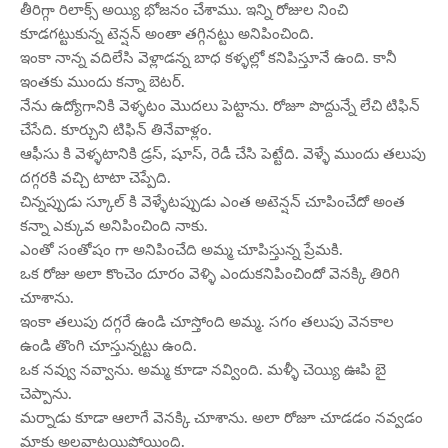
తీరిగ్గా రిలాక్స్ అయ్యి భోజనం చేశాము. ఇన్ని రోజుల నించి
కూడగట్టుకున్న టెన్షన్ అంతా తగ్గినట్టు అనిపించింది.
ఇంకా నాన్న వదిలేసి వెళ్లాడన్న బాధ కళ్ళల్లో కనిపిస్తూనే ఉంది. కానీ
ఇంతకు ముందు కన్నా బెటర్.
నేను ఉద్యోగానికి వెళ్ళటం మొదలు పెట్టాను. రోజూ పొద్దున్నే లేచి టిఫిన్
చేసేది. కూర్చుని టిఫిన్ తినేవాళ్లం.
ఆఫీసు కి వెళ్ళటానికి డ్రస్, షూస్, రెడీ చేసి పెట్టేది. వెళ్ళే ముందు తలుపు
దగ్గరకి వచ్చి టాటా చెప్పేది.
చిన్నప్పుడు స్కూల్ కి వెళ్ళేటప్పుడు ఎంత అటెన్షన్ చూపించేదో అంత
కన్నా ఎక్కువ అనిపించింది నాకు.
ఎంతో సంతోషం గా అనిపించేది అమ్మ చూపిస్తున్న ప్రేమకి.
ఒక రోజు అలా కొంచెం దూరం వెళ్ళి ఎందుకనిపించిందో వెనక్కి తిరిగి
చూశాను.
ఇంకా తలుపు దగ్గరే ఉండి చూస్తోంది అమ్మ. సగం తలుపు వెనకాల
ఉండి తొంగి చూస్తున్నట్టు ఉంది.
ఒక నవ్వు నవ్వాను. అమ్మ కూడా నవ్వింది. మళ్ళీ చెయ్యి ఊపి బై
చెప్పాను.
మర్నాడు కూడా ఆలాగే వెనక్కి చూశాను. అలా రోజూ చూడడం నవ్వడం
మాకు అలవాటయిపోయింది.