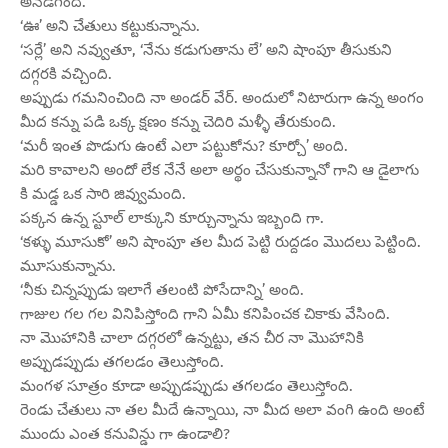
అనడిగింది.
‘ఊ’ అని చేతులు కట్టుకున్నాను.
‘సర్లే’ అని నవ్వుతూ, ‘నేను కడుగుతాను లే’ అని షాంపూ తీసుకుని
దగ్గరకి వచ్చింది.
అప్పుడు గమనించింది నా అండర్ వేర్. అందులో నిటారుగా ఉన్న అంగం
మీద కన్ను పడి ఒక్క క్షణం కన్ను చెదిరి మళ్ళీ తేరుకుంది.
‘మరీ ఇంత పొడుగు ఉంటే ఎలా పట్టుకోను? కూర్చో’ అంది.
మరి కావాలని అందో లేక నేనే అలా అర్థం చేసుకున్నానో గాని ఆ డైలాగు
కి మడ్డ ఒక సారి జివ్వుమంది.
పక్కన ఉన్న స్టూల్ లాక్కుని కూర్చున్నాను ఇబ్బంది గా.
‘కళ్ళు మూసుకో’ అని షాంపూ తల మీద పెట్టి రుద్దడం మొదలు పెట్టింది.
మూసుకున్నాను.
‘నీకు చిన్నప్పుడు ఇలాగే తలంటి పోసేదాన్ని’ అంది.
గాజుల గల గల వినిపిస్తోంది గాని ఏమీ కనిపించక చికాకు వేసింది.
నా మొహానికి చాలా దగ్గరలో ఉన్నట్టు, తన చీర నా మొహానికి
అప్పుడప్పుడు తగలడం తెలుస్తోంది.
మంగళ సూత్రం కూడా అప్పుడప్పుడు తగలడం తెలుస్తోంది.
రెండు చేతులు నా తల మీదే ఉన్నాయి, నా మీద అలా వంగి ఉంది అంటే
ముందు ఎంత కనువిన్డు గా ఉండాలి?