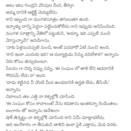
అటు ఇటు గుండ్రని వొంపుల మీద, తీరిగ్గా.
అమ్మ దానికి ఆబ్జెక్ట్ చెయ్యలేదు.
కాని ఇబ్బంది గా మంగళసూత్రం తగులుతూ ఉంది.
ఇన్నాళ్ళు దాన్ని పెద్దగా పట్టించుకోలేదు గాని ఇప్పుడు అనిపించింది.
మంగళ సూత్రాన్ని చేతిలో పట్టుకుని, ‘అమ్మా, ఇది ఎప్పటి నుంచి
మోస్తున్నావే?’ అనడిగాను.
‘నాకు పెళ్లయినప్పటి నుంచి, అంటే పదహారో ఏటి నుంచి’ అంది.
‘కాని ఇంకా ఎందుకు ఇది? ఆ దుర్మార్గుడు నిన్ను వదిలేశాక?’ అన్నాను
చిరు కోపం తెచ్చుకుంటూ.
పేలవం గా చిన్న నవ్వు నవ్వి, ‘ఈ సంఘం లో తాళి లేని ఆడదానికి
గౌరవమ్ లేదు రా’ అంది.
‘వాడు కట్టినది నీ వొంటి మీద ఉండడానికి అర్హత లేదు. తీసేయ్’
అన్నాను.
చివాలున తల ఎత్తి నా కళ్ళల్లోకి చూసింది.
‘ఈ సంఘం కోసం కావాలంటే నేను కడతాను ఇంతకన్నా రెండింతలు
బంగారం తో’ అన్నాను ఆవేశంగా.
షాక్ తిన్నట్టు నా కళ్ళల్లోకి చూసింది కాని ఏమీ మాట్లాడలేదు.
అది అంగీకారం గా తీసుకుని తాళిని ఇంకా పైకి ఎత్తాను, మెడ వరకు.