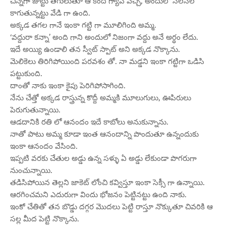
చిన్నగా జుట్టు తగులుతూ ఆ కింద గ్యాప్ వచ్చి, అందులో సలసల
కాగుతున్నట్టు వేడి గా ఉంది.
అక్కడ తగల గానే ఇంకా గట్టి గా మూలిగింది అమ్మ.
‘వద్దురా కన్నా’ అంది గాని అందులో నిజంగా వద్దు అనే అర్థం లేదు.
ఇదే అయ్యి ఉండాలి తన స్వీట్ స్పాట్ అని అక్కడ నొక్కాను.
మెలికెలు తిరిగిపోయింది పరవశం తో. నా మడ్డని ఇంకా గట్టిగా ఒడిసి
పట్టుకుంది.
దాంతో నాకు ఇంకా కైపు పెరిగిపోసాగింది.
నేను చేత్తో అక్కడ రాస్త్రున్న కొద్దీ అమ్మకి మూలుగులు, ఊపిరులు
పెరుగుతున్నాయి.
ఆడదానికి రతి లో ఆనందం ఇదే కాబోలు అనుకున్నాను.
నాతో పాటు అమ్మ కూడా ఇంత ఆనందాన్ని పొందుతూ ఉన్నందుకు
ఇంకా ఆనందం వేసింది.
ఇప్పటి వరకు చేతుల అడ్డు ఉన్న సళ్ళు ఏ అడ్డు లేకుండా పొగరుగా
నుంచున్నాయి.
తడిసిపోయిన తెల్లని జాకెట్ లోంచి కవ్విస్తూ ఇంకా సెక్సీ గా ఉన్నాయి.
ఆరగించమని ఎదురుగా విందు భోజనం పెట్టినట్టు ఉంది నాకు.
ఇంకో చేతితో తన బొడ్డు దగ్గర మొదలు పెట్టి రాస్తూ నొక్కుతూ చివరికి ఆ
సల్ల మీద పెట్టి నొక్కాను.