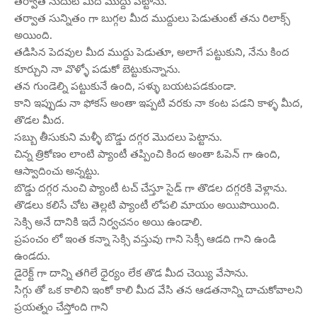
తర్వాత నుదుటి మీద ముద్దు పెట్టాను.
తర్వాత సున్నితం గా బుగ్గల మీద ముద్దులు పెడుతుంటే తను రిలాక్స్
అయింది.
తడిసిన పెదవుల మీద ముద్దు పెడుతూ, అలాగే పట్టుకుని, నేను కింద
కూర్చుని నా వొళ్ళో పడుకో బెట్టుకున్నాను.
తన గుండెల్ని పట్టుకునే ఉంది, సళ్ళు బయటపడకుండా.
కాని ఇప్పుడు నా ఫోకస్ అంతా ఇప్పటి వరకు నా కంట పడని కాళ్ళ మీద,
తొడల మీద.
సబ్బు తీసుకుని మళ్ళీ బొడ్డు దగ్గర మొదలు పెట్టాను.
చిన్న త్రికోణం లాంటి ప్యాంటీ తప్పించి కింద అంతా ఓపెన్ గా ఉంది,
ఆస్వాదించు అన్నట్టు.
బొడ్డు దగ్గర నుంచి ప్యాంటీ టచ్ చేస్తూ సైడ్ గా తొడల దగ్గరకి వెళ్లాను.
తొడలు కలిసే చోట తెల్లటి ప్యాంటీ లోపలి మాయం అయిపొయింది.
సెక్సి అనే దానికి ఇదే నిర్వచనం అయి ఉండాలి.
ప్రపంచం లో ఇంత కన్నా సెక్సి వస్తువు గాని సెక్సీ ఆడది గాని ఉండి
ఉండదు.
డైరెక్ట్ గా దాన్ని తగిలే ధైర్యం లేక తొడ మీద చెయ్యి వేసాను.
సిగ్గు తో ఒక కాలిని ఇంకో కాలి మీద వేసి తన ఆడతనాన్ని దాచుకోవాలని
ప్రయత్నం చేస్తోంది గాని