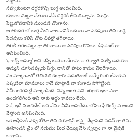
పెట్టాను.
నవ్వుకుంటూ దగ్గరకొచ్చి బుగ్గ అందించింది.
భుజాల చుట్టూ చేతులు వేసి దగ్గరకి తీసుకున్నాను. ముద్దు
పెట్టుకోవడానికి ముందుకి వొంగాను.
ఆ తొందర లో బుగ్గ మీద వాలడానికి బదులు నా పెదవులు తన బుగ్గ,
పెదవులు కలిసే చోట చివర్లో తగిలాయి.
తగిలీ తగలనట్టు గా తగిలాయి ఆ పెదవుల కొనలు. డిఫరెంట్ గా
అనిపించింది.
‘థాంక్స్ అమ్మా’ అని చెప్పి బయలుదేరాను.ఆ తర్వాత మళ్ళీ ఉదయం
అమ్మని చూసినప్పుడు సిగ్గు, దానితో పాటు కామం చెలరేగాయి.
ఎం మాట్లాడాలో తెలియక కంగారు పడుతుంటే అమ్మే కలగ జేసుకుని
ఎప్పటిలా మామూలు గానే మాట్లాడి నా కంగారు పోగొట్టింది.
ఏమీ జరగనట్టే మాట్లాడింది. నిన్న అంత పని జరిగాక ఇలా ఎలా
ఉండగలిగింది అని నాకు అర్థం కావటం లేదు.
సరే, ఇదీ మంచిదేలే అని నేనూ ఏమీ అనలేదు. లోపల ఫీలింగ్స్ ని అణచి
వేస్తోంది అనిపించింది.
ఇక ఆఫీసుకి వెళ్ళబోతూ తన రియాక్షన్ టెస్ట్డె చేద్దామని సడన్ గా తను
ఊహించని టైం లో నడుము మీద చెయ్యి వేసి స్వల్పం గా నా వైపుకి
లాగాను.