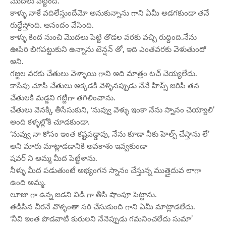
మొదలు పెట్టింది.
కాళ్ళు నాకే వదిలేస్తుందేమో అనుకున్నాను గాని ఏమీ అడగకుండా తనే
రుద్దేస్తోంది. ఆనందం వేసింది.
కాళ్ళు కింద నుంచి మొదలు పెట్టి తొడల వరకు వచ్చి రుద్దింది.నేను
ఊపిరి బిగపట్టుకుని ఉన్నాను టెన్షన్ తో, ఇది ఎంతవరకు వెళుతుందో
అని.
గజ్జల వరకు చేతులు వెళ్ళాయి గాని అది మాత్రం టచ్ చెయ్యలేదు.
కాసేపు చూసి చేతులు అక్కడకి వెళ్ళినప్పుడు నేనే హిప్స్ జరిపి తన
చేతులకి మడ్డని గట్టిగా తగిలించాను.
చేతులు వెనక్కి తీసేసుకుని, ‘నువ్వు వెళ్ళు ఇంకా నేను స్నానం చెయ్యాలి’
అంది కళ్ళల్లోకి చూడకుండా.
‘నువ్వు నా కోసం ఇంత కష్టపడ్డావు, నేను కూడా నీకు హెల్ప్ చేస్తాను లే’
అని మారు మాట్లాడడానికి అవకాశం ఇవ్వకుండా
షవర్ ని అమ్మ మీద పెట్టేశాను.
నీళ్ళు మీద పడుతుంటే అభ్యంగన స్నానం చేస్తున్న ముత్తైదువ లాగా
ఉంది అమ్మ.
లూజు గా ఉన్న జడని విడి గా తీసి షాంపూ పెట్టాను.
తడిసిన చీరనే వొళ్ళంతా సరి చేసుకుంది గాని ఏమీ మాట్లాడలేదు.
‘నీవి ఇంత పొడవాటి కురులని నేనెప్పుడు గమనించలేదు సుమా’