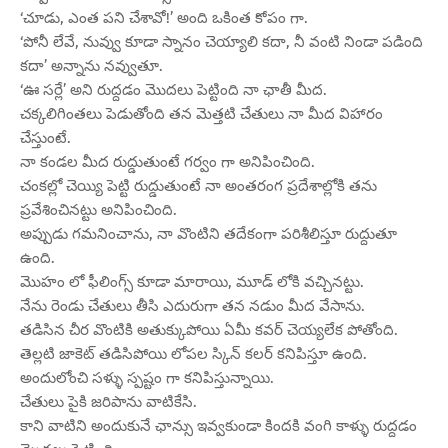
‘చూడు, ఎంత పని చేశావో!’ అంది ఒకింత కోపం గా.
‘పోనీ లేవే, నువ్వు కూడా స్నానం చెయ్యాలి కదా, నీ వంటి నిండా పడింది
కదా’ అన్నాను నవ్వుతూ.
‘ఊ సర్లే’ అని రుద్దడం మొదలు పెట్టింది నా ఛాతీ మీద.
చక్కలిగింతలు పెడుతోంది తన మెత్తటి చేతులు నా మీద విహారం
చేస్తుంటే.
నా కండల మీద రుద్డుతుంటే గర్వం గా అనిపించింది.
చంకల్లో చెయ్యి పెట్టి రుద్డుతుంటే నా అంతరంగ ప్రదేశాల్లోకి తను
ప్రవేశించినట్టు అనిపించింది.
అప్పుడు గమనించాను, నా వొంటిని తదేకంగా పరిశీలిస్తూ రుద్దుతూ
ఉంది.
మొహం లో ఫీలింగ్స్ కూడా మారాయి, మూడ్ లోకి వచ్చినట్టు.
నేను రెండు చేతులు తీసి ఎదురుగా తన నడుం మీద వేసాను.
తడిసిన చీర వొంటికి అతుక్కుపోయి ఏమీ కవర్ చెయ్యలేక పోతోంది.
తెల్లటి జాకెట్ తడిసిపోయి లోపల స్కిన్ కలర్ కనిపిస్తూ ఉంది.
అందులోంచి సళ్ళు స్పష్టం గా కనిపిస్తున్నాయి.
చేతులు పైకి జరిపాను వాటికేసి.
కాని వాటిని అందుకునే ఛాన్సు ఇవ్వకుండా కిందకి వంగి కాళ్ళు రుద్దడం