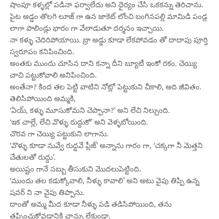
షాంపూ కళ్ళల్లో పడినా ఫర్వాలేదు అని ధైర్యం చేసి ఒకకన్ను తెరిచాను.
పైట అడ్డం తొలగి లూజ్ గా ఉన జాకెట్ లోంచి బంగినపల్లి మామిడి పండ్ల
లాగా పాలిండ్లు భారం గా వేలాడుతూ దర్శనం ఇచ్చాయి.
నా కళ్ళు చెదిరిపోయాయి. బ్రా అడ్డు కూడా లేకపోవడం తో దాదాపు పూర్తి
స్వరూపం కనిపించింది.
అంతకు ముందు చూసిన దాని కన్నా దీని బ్యూటీ ఇంకో రకం. చెయ్యి
చాచి పట్టుకోవాలి అనిపించింది.
అంతేనా? కింద తల పెట్టి వాటిని నోట్లో పెట్టుకుని చీకాలి, అది జీవితం.
తెలిసిపోయింది అమ్మకి,
‘ఏయ్, కళ్ళు మూసుకోమని చెప్పానా?’ అని లేచి నిల్చుంది.
‘ఇక చాల్లే, లేచి వొళ్ళు రుద్దుకో’ అని వెళ్ళబోయింది.
చొరవ గా చెయ్యి పట్టుకుని లాగాను.
‘వొళ్ళు కూడా నువ్వే రుద్డవే ప్లీజ్’ అన్నాను గారం గా, ‘చక్కగా నీ మెత్తని
చేతులతో రుద్దు’.
అయిష్టం గానే సబ్బు తీసుకుని మొదలుపెట్టింది.
‘ముందు తల కడుక్కోవాలి, నీళ్ళు కావాలి’ అని అటు వైపు తిప్పి ఉన్న
షవర్ ని నా వైపు తిప్పాను.
దాంతో అమ్మ మీద కూడా నీళ్ళు పడి తడిసిపోయింది, తను
తప్పించుకోవడానికి చాన్సు లేకుండా.