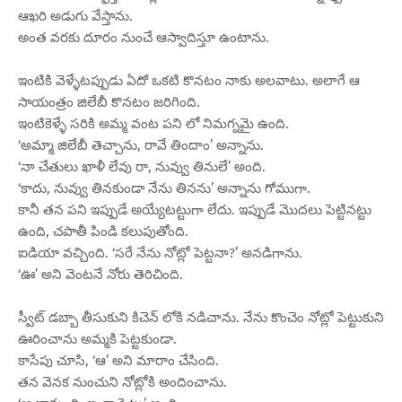
ఆఖరి అడుగు వేస్తాను.
అంత వరకు దూరం నుంచే ఆస్వాదిస్తూ ఉంటాను.
ఇంటికి వెళ్ళేటప్పుడు ఏదో ఒకటి కొనటం నాకు అలవాటు. అలాగే ఆ
సాయంత్రం జిలేబీ కొనటం జరిగింది.
ఇంటికెళ్ళే సరికి అమ్మ వంట పని లో నిమగ్నమై ఉంది.
‘అమ్మా జిలేబీ తెచ్చాను, రావే తిందాం’ అన్నాను.
‘నా చేతులు ఖాళీ లేవు రా, నువ్వు తినులే’ అంది.
‘కాదు, నువ్వు తినకుండా నేను తినను’ అన్నాను గోముగా.
కానీ తన పని ఇప్పుడే అయ్యేటట్టుగా లేదు. ఇప్పుడే మొదలు పెట్టినట్టు
ఉంది, చపాతీ పిండి కలుపుతోంది.
ఐడియా వచ్చింది. ‘సరే నేను నోట్లో పెట్టనా?’ అనడిగాను.
‘ఊ’ అని వెంటనే నోరు తెరిచింది.
స్వీట్ డబ్బా తీసుకుని కిచెన్ లోకి నడిచాను. నేను కొంచెం నోట్లో పెట్టుకుని
ఊరించాను అమ్మకి పెట్టకుండా.
కాసేపు చూసి, ‘ఆ’ అని మారాం చేసింది.
తన వెనక నుంచుని నోట్లోకి అందించాను.