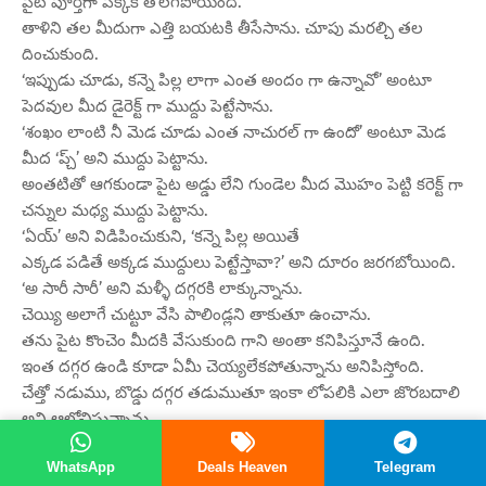
పైట పూర్తిగా పక్కకి తొలగిపోయింది.
తాళిని తల మీదుగా ఎత్తి బయటకి తీసేసాను. చూపు మరల్చి తల
దించుకుంది.
‘ఇప్పుడు చూడు, కన్నె పిల్ల లాగా ఎంత అందం గా ఉన్నావో’ అంటూ
పెదవుల మీద డైరెక్ట్ గా ముద్దు పెట్టేసాను.
‘శంఖం లాంటి నీ మెడ చూడు ఎంత నాచురల్ గా ఉందో’ అంటూ మెడ
మీద ‘ప్చ్’ అని ముద్దు పెట్టాను.
అంతటితో ఆగకుండా పైట అడ్డు లేని గుండెల మీద మొహం పెట్టి కరెక్ట్ గా
చన్నుల మధ్య ముద్దు పెట్టాను.
‘ఏయ్’ అని విడిపించుకుని, ‘కన్నె పిల్ల అయితే
ఎక్కడ పడితే అక్కడ ముద్దులు పెట్టేస్తావా?’ అని దూరం జరగబోయింది.
‘అ సారీ సారీ’ అని మళ్ళీ దగ్గరకి లాక్కున్నాను.
చెయ్యి అలాగే చుట్టూ వేసి పాలిండ్లని తాకుతూ ఉంచాను.
తను పైట కొంచెం మీదకి వేసుకుంది గాని అంతా కనిపిస్తూనే ఉంది.
ఇంత దగ్గర ఉండి కూడా ఏమీ చెయ్యలేకపోతున్నాను అనిపిస్తోంది.
చేత్తో నడుము, బొడ్డు దగ్గర తడుముతూ ఇంకా లోపలికి ఎలా జొరబదాలి
అని ఆలోచిస్తున్నాను.
అమ్మ మొహం లో కూడా సిగ్గు, అది కనిపిస్తోంది తనలో కోరిక పెరిగినట్టు.
WhatsApp
Deals Heaven
Telegram
ఆడదానికి కోరిక కలిగితే చనుమొనలు గట్టిపడతాయి అని విన్నాను.