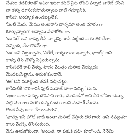
చేతుల కదలికలతో అటూ ఇటూ కదిలే పైట లోంచి పల్చటి జాకెట్ లోంచి
నా కళ్ళు దూసుకుపోతున్నాయి వాటి గమ్యానికి.
కాసేపు అయ్యాక ఉండబట్టలేక,
‘ఏంటి మేడం మేము అంటరాని వాళ్ళమా అంత దూరం గా
కూర్చున్నారు?’ అన్నాను వేళాకోళం గా.
‘ఊ సరే’ అని కాళ్ళు తీసి నా వైపు జాపి పెట్టింది నాకు తగిలేలా.
నవ్వింది, వేళాకోళమ్ గా.
‘ఊ’ అని నిట్టుర్చాను, ‘సరేలే, కాళ్ళయినా ఇచ్చారు, థాంక్స్’ అని
కాళ్ళు తీసి వొళ్ళో పెట్టుకున్నాను.
కాసేపటికి కాలి వేళ్ళు, పాదం మొత్తం మసాజ్ చెయ్యడం
మొదలుపెట్టాను, అనుకోకుండానే.
‘ఊ’ అని మూల్గింది తనకి నచ్చినట్టు.
కాసేపటికి ‘దొరగారికి ఫుట్ మసాజ్ బాగా వచ్చు!’ అంది.
‘ఇంకా చాలా వచ్చు, దొరసాని గారు, చూడండి?’ అని చీర లోపల చెయ్యి
పెట్టి మోకాలు వరకు ఉన్న కింద కాలుని మసాజ్ చేశాను.
కొంత సేపు అలా చేయించుకుని,
‘ఛాన్సు ఇస్తే హోల్ బాడీ అంతా మసాజ్ చేస్తారు దొర గారు’ అని నవ్వుతూ
కాలు వెనక్కి తీసేసుకుంది.
నేను ఊరుకోకుండా, ‘అయితే, నా పక్కకి వచ్చి కూర్చోండి, నేనేమీ