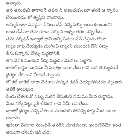
అన్నాను.
తన తనువుని తాకాలనే తపన ని అణుచుకుంటూ తనకి ఆ స్నానం
చేయించడం లో తృప్తిని పొందాను.
అమ్మకి ఇలా ఎవరైనా సేవలు చేసి ఎన్ని ఏళ్ళు అయి ఉంటుంది!
అందుకేనేమో తను కూడా ఎక్కువ అభ్యంతరం చెప్పలేదు.
తను పర్మిషన్ ఇవ్వాలే గాని అన్ని సేవలు నేనే చేస్తాను రోజూ.
జుట్టు వాష్ చెయ్యడం ముగించి జుట్టుని ముందుకి వేసి సబ్బు
తీసుకున్నాను వొళ్ళు రుద్దడానికి.
తన వెనక నుంచుని వీపు రుద్దడం మొదలు పెట్టాను.
జాకెట్ అడ్డం ఉండడం ఏ మాత్రం బాగా లేదు గాని అది తియ్యమనే
ధైర్యం లేక దాని మీదనే రుద్దాను.
లో కట్ జాకెట్ లాగా వెనకాల ఎక్కువ కవర్ చెయ్యకపోవడం వల్ల అది
తేలికే అయ్యింది.
రెండు చేతులతో సబ్బు నురగ తీసుకుని నడుము మీద రుద్దాను.
మీట నొక్కినట్టు పైకి లేచింది గాని ఏమీ అనలేదు.
దాంతో ధైర్యం వచ్చి చేతులు ముందుకు పోనిచ్చి పొట్ట మీద అంతా
రుద్దాను.
ఇదంతా వెనకాల నుంచునే తనకేసి చూడకుండా, అందుకేనేమో ఇంత
అయినా చనువు ఇచ్చినది.