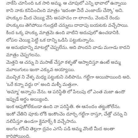
నాకేసి చూసింది ఒక సారి అమ్మ. ఆ చూపులో ఎన్ని భావాలో ఉన్నాయి
కాని నాకు కనిపించింది మాత్రం ‘ఇదంతా నీదే ఎంజాయ్ చేస్కో’ అని.
హుక్కుల మీద చెయ్యి వేసి అసహనం గా లాగాను. వెంటనే రెండు
హుక్కులు తెగిపోయి గుండ్రటి చన్నులు దాదాపు బయటకు వచ్చేసాయి.
కింద ఒక్క హుక్కు మాత్రమె ఉంది వాటిని అదుపులో ఉంచడానికి.
లోపల చెయ్యి పెట్టి ఒక దాన్ని ఒడిసి పట్టుకున్నాను.
ఆ అనుభవాన్ని మాటల్లో చెప్పలేను. అది పొందని వాడు మగాడు కాదని
మాత్రం చెప్పగలను.
మెత్తని ఆ చన్ను ని మసాజ్ చేస్తూ కళ్ళతో ఆస్వాదిస్తూ ఉంటే అమ్మ
మూలుగులు ఇంకా ఎక్కువ అయ్యాయి.
ముచ్చిక ని వేళ్ళ మధ్య పట్టుకుని నలిపాను. గట్టిగా అయిపొయింది అది.
‘ఒరే కన్నా వద్దు రా’ అంది మళ్ళీ మత్తుగా.
‘అమ్మా’ అన్నాను నేను. ఆ పరిస్థితి లో పిలుపు లో ఎంత మజా ఉందొ
ఇప్పుడే అర్థం అయ్యింది.
ఇంక ఆపుకోలేకుండా ఉంది నా పరిస్థితి. ఈ ఆనందం తట్టుకోలేను.
ఇంకో చేతిని పూకు లోకి ఇంకొంచెం దూర్చి గట్టిగా రాస్తూ, చేత్తో చన్ను ని
నలిపేస్తూ ఉండగా క్లైమాక్స్ కి వచ్చేసాను.
అంగం లోంచి తెల్లగా ద్రవం ఎగసి పడి అమ్మ వొంటి మీద అంతా
కారిపోయింది.