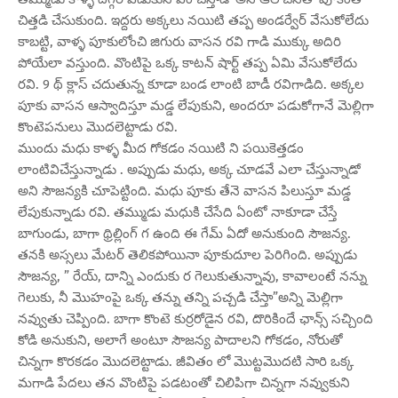
చిత్తడి చేసుకుంది. ఇద్దరు అక్కలు నయిటి తప్ప అండర్వేర్ వేసుకోలేదు
కాబట్టి, వాళ్ళ పూకులోంచి జిగురు వాసన రవి గాడి ముక్కు అదిరి
పోయేలా వస్తుంది. వొంటిపై ఒక్క కాటన్ షార్ట్ తప్ప ఏమి వేసుకోలేదు
రవి. 9 థ్ క్లాస్ చదుతున్న కూడా బండ లాంటి బాడీ రవిగాడిది. అక్కల
పూకు వాసన ఆస్వాదిస్తూ మడ్డ లేపుకుని, అందరూ పడుకోగానే మెల్లిగా
కొంటెపనులు మొదలెట్టాడు రవి.
ముందు మధు కాళ్ళ మీద గోకడం నయిటి ని పయికెత్తడం
లాంటివిచేస్తున్నాడు . అప్పుడు మధు, అక్క చూడవే ఎలా చేస్తున్నాడో
అని సౌజన్యకి చూపెట్టింది. మధు పూకు తేనె వాసన పిలుస్తూ మడ్డ
లేపుకున్నాడు రవి. తమ్ముడు మధుకి చేసేది ఏంటో నాకూడా చేస్తే
బాగుండు, బాగా థ్రిల్లింగ్ గ ఉంది ఈ గేమ్ ఏదో అనుకుంది సౌజన్య.
తనకి అస్సలు మేటర్ తెలికపోయినా పూకుదూల పెరిగింది. అప్పుడు
సౌజన్య, ” రేయ్, దాన్ని ఎందుకు ర గెలుకుతున్నావు, కావాలంటే నన్ను
గెలుకు, నీ మొహంపై ఒక్క తన్ను తన్ని పచ్చడి చేస్తా”అన్ని మెల్లిగా
నవ్వుతు చెప్పింది. బాగా కొంటె కుర్రరోడైన రవి, దొరికిందే ఛాన్స్ సచ్చింది
కోడి అనుకుని, అలాగే అంటూ సౌజన్య పాదాలని గోకడం, నోరుతో
చిన్నగా కొరకడం మొదలెట్టాడు. జీవితం లో మొట్టమొదటి సారి ఒక్క
మగాడి పేదలు తన వొంటిపై పడటంతో చిలిపిగా చిన్నగా నవ్వుకుని