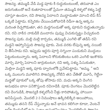
సౌజన్య. తమ్ముడి వేడి మడ్డ పూకు కి రుద్దుకుంటుంటే, తరువాత ఎం
జరుగుతుందో అనే కుతూహలంతో ప్రేమగా తమ్ముడి కళ్ళలో కళ్ళు పెట్టి
చూస్తూ ఉండగా, రవి సౌజన్య పెదాలని ముద్దాడుతూ మాంచి లిప్ కిస్
ఒక్కటి పెట్టాడు. కన్నెరికం చేయించుకోడానికి రెడీగా ఉన్న అక్కను
మరింత రెచ్చగొడుతూ, తన మడ్డగుండుతో అక్క పూకుని రుద్దుతున్నాడు
రవి. రవి నాకిన నాకుడికి మందారం పువ్వు విచుకున్నట్టు విచ్చుకుంది
సౌజన్య పుకు. మల్లి మల్లి కార్చడం, తమ్ముడి ఎంగిలి తో తడిసి రవి
మడ్డని ఆహ్వానిస్ఘుది సౌజన్య పూకు. మెడ వరకు లేపున్న అక్క నయిటి
ని తీసేసాడు రవి. ఇప్పుడు ఇద్దరు పూర్తి నగ్నంగా పండుకుని ముద్దులు
పెట్టుకుంటున్నారు. అక్క పెదాలని కోరుకుతింటు ఒకరి ఎంగిలి ఇంకొకరు
మార్చి మార్చి పెదాలని జుర్రుకుంటూ, రవి అక్క సళ్ళు పిసుకుతూ,
మెల్లిగా మడ్డని అక్క పూకు ద్వారంలోకి ప్రవేశపెట్టాడు. “అమ్మ. ” అని
ఒక్క ములుగు మూలిగిన సౌజన్యక్క నోటిని తన చేతితో మూసి, గెట్టిగా
మడ్డతో పూకులో ఒక్క తోపు తోసాడు రవి. మధు అక్కని దెంగిన
అనుభవం బాగా పనికొస్తుంది రవిగాడికి. పూకు దెంగటం మొదలెట్టిన
రవి దెంగుడికి, సౌజన్యకి కళ్ళలోంచి నీళ్లు కారిపోతున్న, హాయిగా
అనిపిస్తుంది. మొదటి 2-3 నిముషాలు ఉక్కిరిబిక్కిరి అయిపోయి,
తమ్ముడు తనని రేప్ చేస్తున్నాడు అనే భావన కలిగినా కూడా, వెంటనే
ఆహ్ దెంగుడిలో ఉన్న సుఖం అనుభవించటం మొదలెట్టింది సౌజన్య.