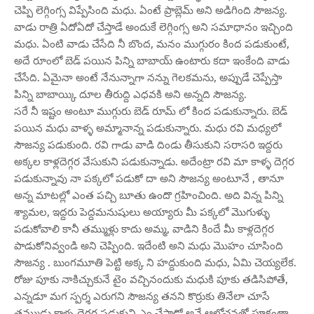
చెప్పి లెగ్గింగ్స విప్పేసింది మధు. ఏంటే ప్రాబ్లెమ్ అని అడిగింది సౌజన్య.
వాడు రాత్రి ఏదోఏదో చేస్తాడే అందుకే లెగ్గింగ్స అని సమాధానం ఇచ్చింది
మధు. ఏంటి వాడు చేసేది నీ బొంద, మనం ముగ్గురం కింద పడుకుంటే,
అదే రూంలో బెడ్ పయిన పిన్ని బాబాయ్ ఉంటారు కదా ఇంకేంది వాడు
చేసేది. ఏమైనా అంటే నేనున్నాగా నన్ను గెలకమను, అప్పుడే చెప్పేస్తా
పిన్ని బాబాయ్కి దూల తీరుద్ది ఎధవకి అని అన్నది సౌజన్య.
సరే నీ ఇష్టం అంటూ ముగ్గురు బెడ్ రూమ్ లో కింద పడుకున్నారు. బెడ్
పయిన మధు వాళ్ళ అమ్మానాన్న పడుకున్నారు. మధు రవి మధ్యలో
సౌజన్య పడుకుంది. రవి గాడు వాడి దిండు తీసుకుని సరాసరి ఇద్దరు
అక్కల కాళ్లదెగ్గర వేసుకుని పడుకున్నాడు. అదేంట్రా రవి మా కాళ్ళ దెగ్గర
పడుకున్నావు నా పక్కలో పడుకో దా అని సౌజన్య అంటూనే , తానూ
అన్న మాటల్లో ఎంత పచ్చి బూతు ఉందొ గ్రహించింది. అది విన్న పిన్ని
శ్యామల, ఇద్దరు పెద్దమనుషులు అయ్యారు మీ పక్కలో మొగుళ్ళు
పడుకోవాలి కానీ తమ్ముళ్లు కాదు అమ్మ, వాడిని కిందే మీ కాళ్లదెగ్గర
పాడుకోనివ్వండి అని చెప్పింది. ఇదేంటి అని మధు మొహం చూసింది
సౌజన్య . బుంగమూతి పెట్టి అక్క ని హద్దుకుంది మధు, ఏమి చెయ్యలేక.
రోజు పూకు నాకిచ్చుకునే టైం వచ్చినందుకు మధుకి పూకు తడిసిపోతే,
ఎన్నడూ మగ స్పర్శ ఎరుగని సౌజన్య తనని కొర్రుకు తినేలా చూసే
తమ్ముడు కాళ్ళ దెగ్గర పడుకుని ఎం చేస్తాడో అనే ఆలోచనతో పూకంతా