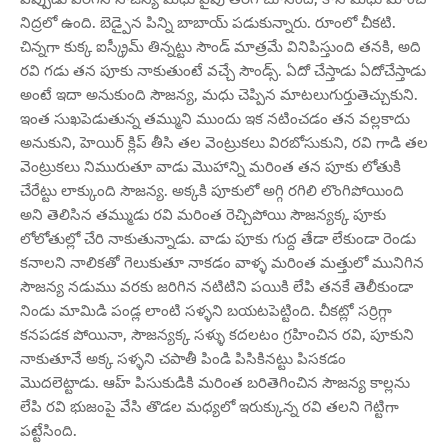
నిద్రలో ఉంది. బెడ్పైన పిన్ని బాబాయ్ పడుకున్నారు. రూంలో చీకటి.
చిన్నగా కుక్క ఐస్క్రీమ్ తిన్నట్టు సౌండ్ మాత్రమే వినిపిస్తుంది తనకి, అది
రవి గడు తన పూకు నాకుతుంటే వచ్చే సౌండ్స్. ఏదో చేస్తాడు ఏదోచేస్తాడు
అంటే ఇదా అనుకుంది సౌజన్య, మధు చెప్పిన మాటలుగుర్తుతెచ్చుకుని.
ఇంత సుఖపెడుతున్న తమ్ముని ముందు ఇక నటించడం తన వల్లకాదు
అనుకుని, హెయిర్ క్లిప్ తీసి తల వెంట్రుకలు విరబోసుకుని, రవి గాడి తల
వెంట్రుకలు నిమురుతూ వాడు మొహాన్ని మరింత తన పూకు లోతుకి
చేరేట్టు లాక్కుంది సౌజన్య. అక్కకి పూకులో అగ్గి రగిలి లొంగిపోయింది
అని తెలిసిన తమ్ముడు రవి మరింత రెచ్చిపోయి సౌజన్యక్క పూకు
లోలోతుల్లో చేరి నాకుతున్నాడు. వాడు పూకు గుద్ద తేడా లేకుండా రెండు
కనాలని నాలికతో గెలుకుతూ నాకడం వాళ్ళ మరింత మత్తులో మునిగిన
సౌజన్య నడుము వరకు జరిగిన నటిటిని పయికి లేపి తనకే తెలీకుండా
నిండు మామిడి పండ్ల లాంటి సళ్ళని బయటపెట్టింది. చీకట్లో సర్రిగ్గా
కనపడక పోయినా, సౌజన్యక్క సళ్ళు కదలటం గ్రహించిన రవి, పూకుని
నాకుతూనే అక్క సళ్ళని చపాతీ పిండి పిసికినట్టు పిసకడం
మొదలెట్టాడు. ఆహ్ పిసుకుడికి మరింత బరితెగించిన సౌజన్య కాల్లను
లేపి రవి భుజంపై వేసి తొడల మధ్యలో ఇరుక్కున్న రవి తలని గెట్టిగా
పట్టేసింది.