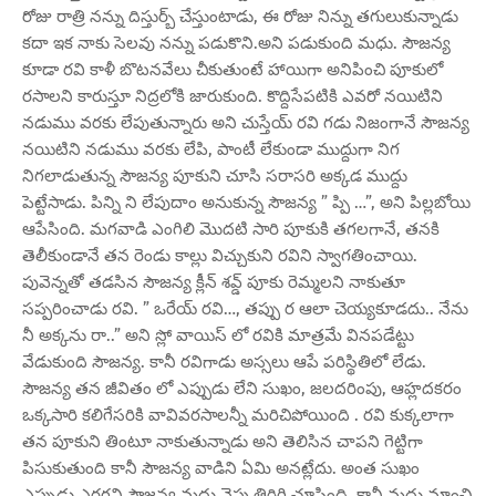
రోజు రాత్రి నన్ను దిస్తుర్బ్ చేస్తుంటాడు, ఈ రోజు నిన్ను తగులుకున్నాడు
కదా ఇక నాకు సెలవు నన్ను పడుకొని.అని పడుకుంది మధు. సౌజన్య
కూడా రవి కాళీ బొటనవేలు చీకుతుంటే హాయిగా అనిపించి పూకులో
రసాలని కారుస్తూ నిద్రలోకి జారుకుంది. కొద్దిసేపటికి ఎవరో నయిటిని
నడుము వరకు లేపుతున్నారు అని చుస్తేయ్ రవి గడు నిజంగానే సౌజన్య
నయిటిని నడుము వరకు లేపి, పాంటీ లేకుండా ముద్దుగా నిగ
నిగలాడుతున్న సౌజన్య పూకుని చూసి సరాసరి అక్కడ ముద్దు
పెట్టేసాడు. పిన్ని ని లేపుదాం అనుకున్న సౌజన్య ” ప్పి …”, అని పిల్లబోయి
ఆపేసింది. మగవాడి ఎంగిలి మొదటి సారి పూకుకి తగలగానే, తనకి
తెలీకుండానే తన రెండు కాల్లు విచ్చుకుని రవిని స్వాగతించాయి.
పువెన్నతో తడసిన సౌజన్య క్లీన్ శవ్డ్ పూకు రెమ్మలని నాకుతూ
సప్పరించాడు రవి. ” ఒరేయ్ రవి…, తప్పు ర ఆలా చెయ్యకూడదు.. నేను
నీ అక్కను రా..” అని స్లో వాయిస్ లో రవికి మాత్రమే వినపడేట్టు
వేడుకుంది సౌజన్య. కానీ రవిగాడు అస్సలు ఆపే పరిస్థితిలో లేడు.
సౌజన్య తన జీవితం లో ఎప్పుడు లేని సుఖం, జలదరింపు, ఆహ్లదకరం
ఒక్కసారి కలిగేసరికి వావివరసాలన్నీ మరిచిపోయింది . రవి కుక్కలాగా
తన పూకుని తింటూ నాకుతున్నాడు అని తెలిసిన చాపని గెట్టిగా
పిసుకుతుంది కానీ సౌజన్య వాడిని ఏమి అనట్లేదు. అంత సుఖం
ఎప్పుడు ఎరగని సౌజన్య మధు వైపు తిరిగి చూసింది, కానీ మధు మాంచి