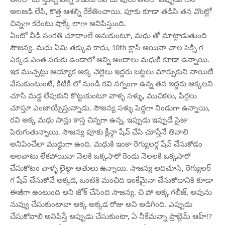
అలజడి లేపి, కొత్త ఆశల్ని రేకేతించాయి. పూకు కూడా తడిసి తన వొంట్లో
చిన్నగా కరెంటు షొక్క్ లాగా అనిపిస్తుంది.
ఏంటో వీడి సంగతి చూదాంలే అనుకుంటూ, మధు తో మాట్లాడుతుంది
సౌజన్య. మధు ఏమి తక్కువ కాదు, 10th క్లాస్ అయినా చాల సెక్సీ గ
ఎక్కడ ఎంత సరుకు ఉండాలో అన్ని అందాలు మధుకి కూడా ఉన్నాయి.
ఇక ముచ్చట్లు అయ్యాక అక్క చెల్లెలు ఇద్దరు బట్టలు మార్చుకుని నాయిటీ
వేసుకుంటుంటే, కిటికీ లో నుండి రవి నగ్నంగా ఉన్న తన ఇద్దరు అక్కలని
చూసి మడ్డ లేపుకుని కొట్టుకుంటూ వాళ్ళ సళ్ళు, ముచికలు, పిర్రలు
చూస్తూ ఎంజాయ్చేస్తున్నాడు. సౌజన్య సళ్ళు పెద్దగా నిండుగా ఉన్నాయి,
రవి అక్క మధు సాన్లు కాస్త చిన్నగా ఉన్న, ఇప్పుడు ఇప్పుడే సైజు
పెరుగుతున్నాయి. సౌజన్య పూకు క్లీన్గా షేవ్ చేసి చూస్తేనే తినాలి
అనిపించేలా ముద్దుగా ఉంది. మధుకి ఇంకా రెగ్యులర్గ షేవ్ చేసుకోడం
అలవాటు లేకపోయినా నెలకి ఒక్కసారో రెండు నెలలకి ఒక్కసారో
చేసుకోటం వాళ్ళ లైట్గా ఆతులు ఉన్నాయి. సౌజన్య అదిచూసి, రెగ్యులర్
గ షేవ్ చేసుకోవే అక్కడ, ఒంటికి మంచిది ఇంకేమైనా చేసుకోడానికి కూడా
ఈజీగా ఉంటుంది అని జోక్ చేసింది సౌజన్య. చి పో అక్క గలీజ్, అవును
నువ్వు చేసుకుంటావా అక్క అక్కడ రోజు అని అడిగింది. ఎప్పుడు
చేసుకోవాలి అనిపిస్తే అప్పుడు చేసుకుంటా, ఏ నీకేమన్నా ప్రాబ్లెమ్ ఆహ్!?