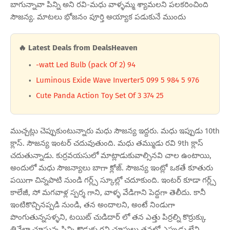
బాగున్నావా పిన్ని అని రవి-మధు వాళ్ళమ్మ శ్యామలని పలకరించింది
సౌజన్య. మాటలు భోజనం పూర్తి అయ్యాక పడుకునే ముందు
🔥 Latest Deals from DealsHeaven
-watt Led Bulb (pack Of 2) 94
Luminous Exide Wave Inverter5 099 5 984 5 976
Cute Panda Action Toy Set Of 3 374 25
ముచ్చట్లు చెప్పుకుంటున్నారు మధు సౌజన్య ఇద్దరు. మధు ఇప్పుడు 10th
క్లాస్. సౌజన్య ఇంటర్ చదువుతుంది. మధు తమ్ముడు రవి 9th క్లాస్
చదుతున్నాడు. కుర్రవయసులో మాట్లాడుకువాల్సినవి చాల ఉంటాయి,
అందులో మధు సౌజన్యాలు బాగా క్లోజ్. సౌజన్య ఇంట్లో ఒకతే కూతురు
పయిగా చిన్నపాటి నుండి గర్ల్స్ స్కూల్లో చదూకుంది. ఇంటర్ కూడా గర్ల్స్
కాలేజీ, సో మగవాళ్ల స్పర్శ గాని, వాళ్ళ వేడిగాని పెద్దగా తెలీదు. కానీ
ఇంటికొచ్చినప్పడి నుండి, తన అందాలని, అంటే నిండుగా
పొంగుతున్నసళ్ళని, టయిట్ చుడిదార్ లో తన ఎత్తు పిర్రల్ని కొర్రుక్కు
తినేలా చూస్తున్న పిన్ని కొడుకు రవి చూపులు తనలో ఎప్పుడు లేని