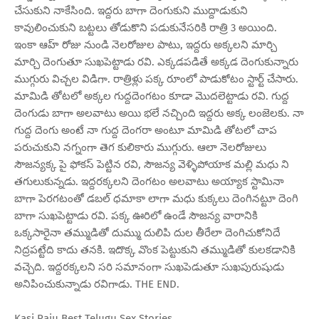
చేసుకుని నాకేసింది. ఇద్దరు బాగా దెంగుకుని ముద్దాడుకుని
కావులించుకుని బట్టలు తోడుకొని పడుకునేసరికి రాత్రి 3 అయింది.
ఇంకా ఆహ్ రోజు నుండి నెలరోజుల పాటు, ఇద్దరు అక్కలని మార్చి
మార్చి దెంగుతూ సుఖపెట్టాడు రవి. ఎక్కడపడితే అక్కడ దెంగుకున్నారు
ముగ్గురు విచ్చల విడిగా. రాత్రిళ్లు పక్క రూంలో పాడుకోటం స్టార్ట్ చేసారు.
మామిడి తోటలో అక్కల గుద్దదెంగటం కూడా మొదలెట్టాడు రవి. గుద్ద
దెంగుడు బాగా అలవాటు అయి భలే నచ్చింది ఇద్దరు అక్క లంజెలకు. నా
గుద్ద దెంగు అంటే నా గుద్ద దెంగరా అంటూ మామిడి తోటలో చాప
పరుచుకుని నగ్నంగా తెగ కులికారు ముగ్గురు. ఆలా నెలరోజులు
సౌజన్యక్క పై ఫోకస్ పెట్టిన రవి, సౌజన్య వెళ్ళిపోయాక మల్లి మధు ని
తగులుకున్నడు. ఇద్దరక్కలని దెంగటం అలవాటు అయ్యాక స్టామినా
బాగా పెరగటంతో డబల్ ధమాకా లాగా మధు కుక్కలు దెంగినట్టూ దెంగి
బాగా సుఖపెట్టాడు రవి. పక్క ఊరిలో ఉండే సౌజన్య వారానికి
ఒక్కసారైనా తమ్ముడితో దుమ్ము దులిపి దుల తీరేలా దెంగిచుకోనిదే
నిద్రపట్టేది కాదు తనకి. ఇదొక్క వొంక పెట్టుకుని తమ్ముడితో కులకడానికి
వచ్చెది. ఇద్దరక్కలని సరి సమానంగా సుఖపెడుతూ సుఖపురుషుడు
అనిపించుకున్నాడు రవిగాడు. THE END.
Kasi Raju Best Telugu Sex Stories