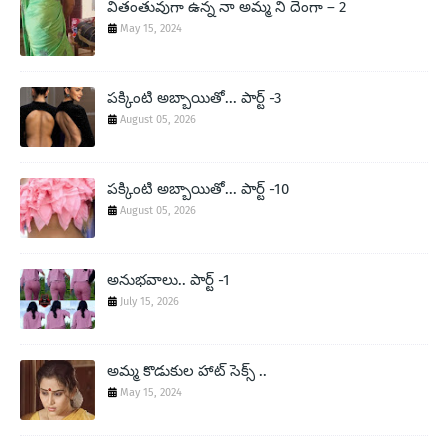
వితంతువుగా ఉన్న నా అమ్మ ని దెంగా – 2
May 15, 2024
పక్కింటి అబ్బాయితో... పార్ట్ -3
August 05, 2026
పక్కింటి అబ్బాయితో... పార్ట్ -10
August 05, 2026
అనుభవాలు.. పార్ట్ -1
July 15, 2026
అమ్మ కొడుకుల హాట్ సెక్స్ ..
May 15, 2024