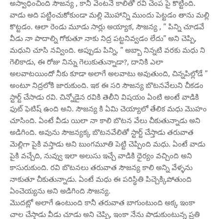
అస్వాధించింది సౌజన్య , కానీ వెంటనే కాలితో రవి చెంప పై కొట్టింది.
వాడు అది పట్టించుకోకుండా మల్లి మొహాన్ని ముందు పెట్టడం తాను మల్లి
కొట్టడం. ఆలా రెండు మూడు సార్లు అయ్యాక, సౌజన్య , ” పిన్ని చూడవే
వీడు నా పాదాల్ని గోకుతూ నాకు నిద్ర పట్టనివ్వడం లేదు” అని చెప్పి,
మధుని చూసి నవ్వింది. అప్పుడు పిన్ని, ” అబ్బా నిన్నటి వరకు మధు ని
గెలికాడు, ఈ రోజు నిన్ను గెలుకుతున్నాడా?, దానికి ఎలా
అలవాటయిందో నీకు కూడా అలాగే అలవాటు అవుతుంది, చిన్నపిల్లోడే ”
అంటూ నిద్రలోకి జారుకుంది. ఇక ఈ సరి సౌజన్య బొటనవేలుని చీకడం
స్టార్ట్ చేసాడు రవి. చిన్నోడైన రవికి తెలీని విషయం ఏంటి అంటే వాడికి
ఫుట్ ఫెటిష్ ఉంది అని. సౌజన్య కి ఏమి చెయ్యాలో తేలిక మధు మొహం
చూసింది. ఏంటే వీడు యిలా నా కాలి బొటన వేలు చీకుతున్నాడు అని
అడిగింది. అవును సౌజన్యక్క బొటనవేలితో స్టార్ట్ చేస్తాడు తరువాత
మెల్లిగా పైకి వస్తాడు అని బుంగమూతి పెట్టి చెప్పింది మధు. ఏంటే వాడు
పైకి వచ్చేది, నువ్వు ఇలా అలుసు ఇచ్చే వాడికి ధైర్యం వచ్చింది అని
కాసురుకుంది. రవి బొటనలు తరువాత సౌజన్య కాలి అన్ని వేళ్ళను
నాకుతూ చీకుతున్నాడు. ఏంటే మధు ఈ పరిస్థితి పిచ్చెక్కిపోతుంది
ఏంచెయ్యను అని అడిగింది సౌజన్య.
మొదట్లో అలాగే ఉంటుంది కానీ తరువాత బాగుంటుంది అక్క ఇంకా
చాల చేస్తాడు వీడు చూడు అని చెప్పి, ఇంకా నేను పాడుకుంటున్న ప్రతి