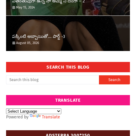
వితంతువుగా ఉన్న నా అమ్మ ని దెంగా – 2
May 15, 2024
పక్కింటి అబ్బాయితో... పార్ట్ -3
August 05, 2026
SEARCH THIS BLOG
TRANSLATE
Powered by
Translate
ADSTERRA 300*250