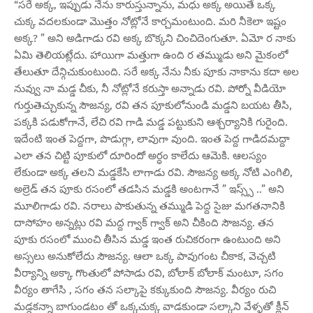
“సరే అక్క, ఇప్పుడు నేను కారుస్తున్నాను, మధు అక్క అయితే ఒక్క
చుక్క వదలకుండా మొత్తం నోట్లోనే కార్చమంటుంది. మరి నీకెలా ఇష్టం
అక్క? ” అని అడిగాడు రవి అక్క బొక్కని చించిదెంగుతూ. ఏమో ర నాకు
ఏమి తెలియట్లేదు. హాయిగా మత్తుగా ఉంది ర తమ్ముడు అని మైకంలో
తేలుతూ దేన్గిచుకుంటుంది. సరే అక్క నేను నీకు పూకు నాకాను కదా అల
నువ్వు నా మడ్డ చీకు, నీ నోట్లోనే కరుస్తా అన్నాడు రవి. పోర్నో వీడియో
గుర్తుతెచ్చుకున్న సౌజన్య, రవి తన పూకులోనుండి మడ్డని బయట తీసి,
పక్కకి పడుకోగానే, లేచి రవి గాడి మడ్డ పట్టుకుని ఆశ్చర్యానికి గురైంది.
ఇదేంటి ఇంత పెద్దగా, పొడుగ్గా, లావుగా వుంది. ఇంత పెద్ద గాడిదమద్దా
ఎలా తన చిట్టి పూకులో దూరిందో అర్ధం కాలేదు ఆమెకి. ఆలస్యం
లేకుండా అక్క తలని మడ్డకేసి లాగాడు రవి. సౌజన్య అక్క నోటి ఎంగిలి,
అల్రెడ్ తన పూకు రసంలో తడసిన మడ్డకి అంటగానే ” ఇస్స్స్ ..” అని
మూలిగాడు రవి. నరాలు పాకుతున్న తమ్ముడి పెద్ద సైజు మగతనానికి
దాసోహం అన్నట్లు రవి మద్ద గ్వాక్ గ్వాక్ అని చీకింది సౌజన్య. తన
పూకు రసంలో ముంచి తీసిన మడ్డ ఇంత రుచికరంగా ఉంటుంది అని
అస్సలు అనుకోలేదు సౌజన్య. ఆలా ఒక్క పావుగంట చీకాక, వెచ్చటి
వీర్యాన్ని అక్కా గొంతులో పోసాడు రవి, బోలాక్ బోలాక్ మంటూ, సగం
వీర్యం తాగేసి , సగం తన సల్కాపై కక్కుకుంది సౌజన్య. వీర్యం రుచి
మడ్డకన్నా బాగుండటం తో ఒక్కచుక్క వాడకుండా సల్కాని వేళ్ళతో క్లీన్