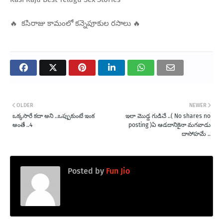
🔥 కసిరాజు కామంలో కన్నెపూకుల రసాలు 🔥
OLDER
NEWER
ఒక్కసారే కదా అని ..ఒప్పుకుంటే ఇంక
ఇలా మొడ్డ గుడిచే ..( No shares no
అంతే ..4
posting )ఏ ఆడదానికైనా మగవాడు
దాసోహమే ..
Posted by
Fun Jio