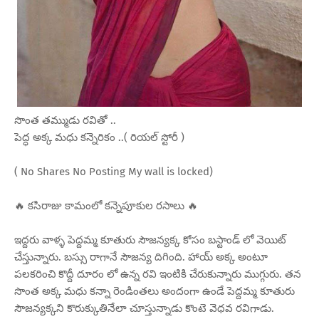
సొంత తమ్ముడు రవితో ..
పెద్ధ అక్క మధు కన్నెరికం ..( రియల్ స్టోరీ )
( No Shares No Posting My wall is locked)
🔥 కసిరాజు కామంలో కన్నెపూకుల రసాలు 🔥
ఇద్దరు వాళ్ళ పెద్దమ్మ కూతురు సౌజన్యక్క కోసం బస్టాండ్ లో వెయిట్
చేస్తున్నారు. బస్సు రాగానే సౌజన్య దిగింది. హాయ్ అక్క అంటూ
పలకరించి కొద్దీ దూరం లో ఉన్న రవి ఇంటికి చేరుకున్నారు ముగ్గురు. తన
సొంత అక్క మధు కన్నా రెండింతలు అందంగా ఉండే పెద్దమ్మ కూతురు
సౌజన్యక్కని కొరుక్కుతినేలా చూస్తున్నాడు కొంటె వెధవ రవిగాడు.