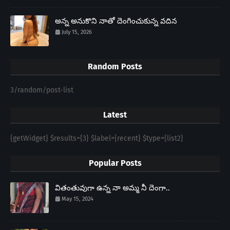
అన్న అనుకొని నాతో దెంగించుకున్న వదిన
July 15, 2026
Random Posts
3/random/post-list
Latest
{getWidget} $results={3} $label={recent} $type={list2}
Popular Posts
వితంతువుగా ఉన్న నా అమ్మ నీ దెంగా..
May 15, 2024