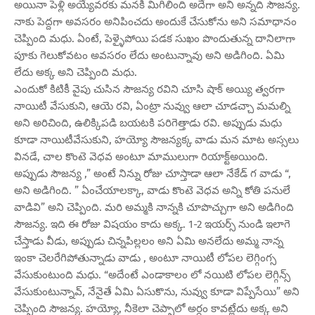
అయినా పెళ్లి అయ్యేవరకు మనకి మిగిలింది అదేగా అని అన్నది సౌజన్య.
నాకు పెద్దగా అవసరం అనిపించదు అందుకే చేసుకోను అని సమాధానం
చెప్పింది మధు. ఏంటే, పెళ్ళైపోయి పడక సుఖం పొందుతున్న దానిలాగా
పూకు గెలుకోవటం అవసరం లేదు అంటున్నావు అని అడిగింది. ఏమి
లేదు అక్క అని చెప్పింది మధు.
ఎందుకో కిటికీ వైపు చుసిన సౌజన్య రవిని చూసి షాక్ అయ్యి త్వరగా
నాయిటీ వేసుకుని, ఆయె రవి, ఏంట్రా నువ్వు ఆలా చూడచ్చా మమల్ని
అని అరిచింది, ఉలిక్కిపడి బయటకి పరిగెత్తాడు రవి. అప్పుడు మధు
కూడా నాయిటీవేసుకుని, హయ్యో సౌజన్యక్క వాడు మన మాట అస్సలు
వినడే, చాల కొంటె వెధవ అంటూ మాములుగా రియాక్ట్అయింది.
అప్పుడు సౌజన్య ,” అంటే నిన్ను రోజు చూస్తాడా ఆలా నేకేడ్ గ వాడు “,
అని అడిగింది. ” ఏంచేయాలక్కా, వాడు కొంటె వెధవ అన్ని కోతి పనులే
వాడివి” అని చెప్పింది. మరి అమ్మకి నాన్నకి చూపొచ్చుగా అని అడిగింది
సౌజన్య. ఇది ఈ రోజు విషయం కాదు అక్క. 1-2 ఇయర్స్ నుండి ఇలాగె
చేస్తాడు వీడు, అప్పుడు చిన్నపిల్లలం అని ఏమి అనలేదు అమ్మ నాన్న
ఇంకా చెలరేగిపోతున్నాడు వాడు , అంటూ నాయిటీ లోపల లెగ్గింగ్స
వేసుకుంటుంది మధు. “అదేంటే ఎండాకాలం లో నయిటి లోపల లెగ్గిన్స్
వేసుకుంటున్నావ్, నేనైతే ఏమి ఏసుకొను, నువ్వు కూడా విప్పేసేయి” అని
చెప్పింది సౌజన్య. హయ్యో, నీకెలా చెప్పాలో అర్ధం కావట్లేదు అక్క అని