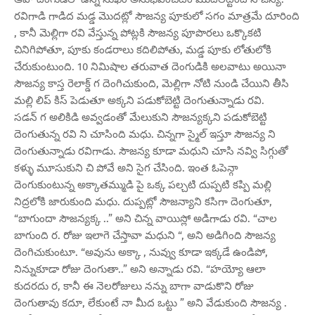
రవిగాడి గాడిద మడ్డ మొదట్లో సౌజన్య పూకులో సగం మాత్రమే దూరింది
, కానీ మెల్లిగా రవి వేస్తున్న పోట్లకి సౌజన్య పూపొరలు ఒక్కొకటి
చినిగిపోతూ, పూకు కండరాలు కదిలిపోతు, మడ్డ పూకు లోతులోకి
చేరుకుంటుంది. 10 నిమిషాల తరువాత దెంగుడికి అలవాటు అయినా
సౌజన్య కాస్త రెలాక్డ్ గ దెంగిచుకుంది, మెల్లిగా నోటి నుండి చేయిని తీసి
మల్లి లిప్ కిస్ పెడుతూ అక్కని పడుకోబెట్టి దెంగుతున్నాడు రవి.
సడన్ గ అలికిడి అవ్వడంతో మేలుకుని సౌజన్యక్కని పడుకోబెట్టి
దెంగుతున్న రవి ని చూసింది మధు. చిన్నగా స్మైల్ ఇస్తూ సౌజన్య ని
దెంగుతున్నాడు రవిగాడు. సౌజన్య కూడా మధుని చూసి నవ్వి సిగ్గుతో
కళ్ళు మూసుకుని చి పోవే అని సైగ చేసింది. ఇంత ఓపెన్గా
దెంగుకుంటున్న అక్కాతమ్ముడి పై ఒక్క పల్చటి దుప్పటి కప్పి మల్లి
నిద్రలోకి జారుకుంది మధు. దుప్పట్లో సౌజన్యాని కసిగా దెంగుతూ,
“బాగుందా సౌజన్యక్క ..” అని చిన్న వాయిస్లో అడిగాడు రవి. “చాల
బాగుంది ర. రోజు ఇలాగె చేస్తావా మధుని “, అని అడిగింది సౌజన్య
దెంగిచుకుంటూ. “అవును అక్కా , నువ్వు కూడా ఇక్కడే ఉండిపో,
నిన్నుకూడా రోజు దెంగుతా..” అని అన్నాడు రవి. “హయ్యో ఆలా
కుదరదు ర, కానీ ఈ నెలరోజులు నన్ను బాగా వాడుకొని రోజు
దెంగుతావు కదూ, లేకుంటే నా మీద ఒట్టు ” అని వేడుకుంది సౌజన్య .