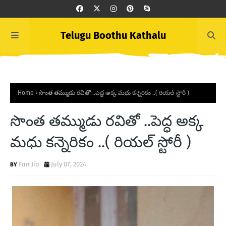
Telugu Boothu Kathalu
Home
సొంత తమ్ముడు రవితో ..పెద్ధ అక్క మధు కన్నెరికం ..( రియల్ స్టోరీ )
సొంత తమ్ముడు రవితో ..పెద్ధ అక్క
మధు కన్నెరికం ..( రియల్ స్టోరీ )
Fun Jio
July 07, 2024