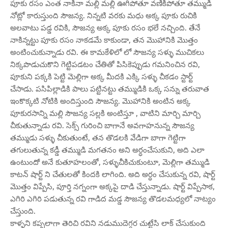
పూకు రసం ఎంత నాకినా మల్లి మల్లి ఊగిపోతూ వణికిపోతూ తమ్ముడి
నోట్లో కారుస్తుంది సౌజన్య. నిన్నటి వరకు మధు అక్క పూకు రుచికి
అలవాటు పడ్డ రవికి, సౌజన్య అక్క పూకు రసం భలే నచ్చింది. తేనే
నాకిన్నట్టు పూకు రసం నాకడమే కాకుండా, తన మొహానికి మొత్తం
అంటించుకున్నాడు రవి. ఈ కామకేళిలో లో సౌజన్య సళ్ళు ముచికలు
నిక్కపొడుచుకొని గెట్టిపడటం చేతితో పిసికెప్పుడు గమనించిన రవి,
పూకుని పక్కకి పెట్టి మెల్లిగా అక్క మీదకి ఎక్కి సళ్ళు చీకడం స్టార్ట్
చేసాడు. పసిపిల్లాడికి పాలు పట్టినట్టు తమ్ముడికి ఒక్క సన్ను తరువాత
ఇంకొక్కటి నోటికి అందిస్తుంది సౌజన్య. మొహానికి అంటిన అక్క
పూకురసాన్ని మల్లి సౌజన్య సల్లకి అంటిస్తూ , వాటిని మార్చి మార్చి
చీకుతున్నాడు రవి. సెక్స్ గురించి బాగానే అవగాహనున్న సౌజన్య
తమ్ముడు సళ్ళు చీకుతుంటే, తన తొడలకి వేడిగా బాగా గెట్టిగా
తగులుతున్న కడ్డీ తమ్ముడి మగతనం అని అర్ధంచేసుకుని, అది ఎలా
ఉంటుందో అనే కుతూహలంతో, సళ్ళుచీకిచుకుంటూ, మెల్లిగా తమ్ముడి
కాటన్ షార్ట్ ని చేతులతో కిందకి లాగింది. అది అర్ధం చేసుకున్న రవి, షార్ట్
మొత్తం విప్పేసి, పూర్తి నగ్నంగా అక్కపై దాడి చేస్తున్నాడు. షార్ట్ విప్పేసాక,
ఎగిరి ఎగిరి పడుతున్న రవి గాడిద మడ్డ సౌజన్య తొడలమధ్యలో నాట్యం
చేస్తుంది.
కాళ్ళని కప్పలాగా తెరిచి రవిని నడుముదెగ్గర చుట్టేసి లాక్ చేసుకుంది