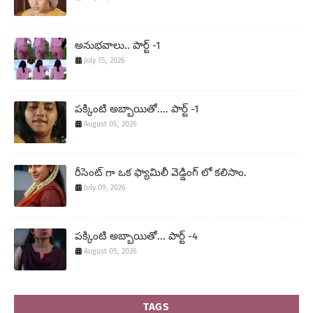
అనుభవాలు.. పార్ట్ -1
July 15, 2026
పక్కింటి అబ్బాయితో.... పార్ట్ -1
August 05, 2026
రీసెంట్ గా ఒక ఫ్యామిలీ వెడ్డింగ్ లో కలిసాం.
July 09, 2026
పక్కింటి అబ్బాయితో... పార్ట్ -4
August 05, 2026
TAGS