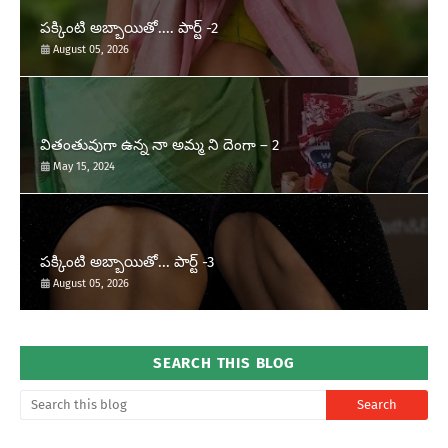
పక్కింటి అబ్బాయితో.... పార్ట్ -2
August 05, 2026
వితంతువుగా ఉన్న నా అమ్మ ని దెంగా – 2
May 15, 2024
పక్కింటి అబ్బాయితో... పార్ట్ -3
August 05, 2026
SEARCH THIS BLOG