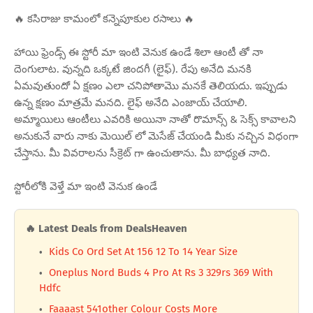
🔥 కసిరాజు కామంలో కన్నెపూకుల రసాలు 🔥
హాయి ఫ్రెండ్స్ ఈ స్టోరీ మా ఇంటి వెనుక ఉండే శిలా ఆంటీ తో నా
దెంగులాట. వున్నది ఒక్కటే జిందగీ (లైఫ్). రేపు అనేది మనకి
ఏమవుతుందో ఏ క్షణం ఎలా చనిపోతామొ మనకే తెలియదు. ఇప్పుడు
ఉన్న క్షణం మాత్రమే మనది. లైఫ్ అనేది ఎంజాయ్ చేయాలి.
అమ్మాయిలు ఆంటీలు ఎవరికి అయినా నాతో రొమాన్స్ & సెక్స్ కావాలని
అనుకునే వారు నాకు మెయిల్ లో మెసేజ్ చేయండి మీకు నచ్చిన విధంగా
చేస్తాను. మీ వివరాలను సీక్రెట్ గా ఉంచుతాను. మీ బాధ్యత నాది.
స్టోరీలోకి వెళ్తే మా ఇంటి వెనుక ఉండే
🔥 Latest Deals from DealsHeaven
Kids Co Ord Set At 156 12 To 14 Year Size
Oneplus Nord Buds 4 Pro At Rs 3 329rs 369 With
Hdfc
Faaaast 541other Colour Costs More