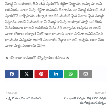
మొడ్డ ని బయటకు తీసి తన పుకులోకి గట్టిగా పెట్టాను. అమ్మ్ హ అని
అరిచింది. చాలా సేపు గట్టిగా టపటప్ దెంగాను. నా మొడ్డ రసాలని తన
పూకలోనే కార్చేసాను. తర్వాత ఆంటీకి నుదుటి పైన పెదాల పైన ముద్దు
పెట్టాను. ఆంటీ ఏముందిరా నీ మొడ్డ కాసేపు అయ్యాక మళ్లీ ఒక రౌండ్
వేసుకుందాం రా అని అడిగింది నేను సరే అన్నాను. అపుడు ఆ ఆంటీ
చాలా రోజుల తర్వాత నీతో ఇలా రా నాకు చాలా హపిగా అనిపించింది
రా మనం ఎప్పుడూ ఇలాగే ఎంజాయ్ చేద్దాం రా అని అన్నది. అలా మేం
చాలా సార్లు ఎంజాయ్ చేసాం.
🔥 కసిరాజు కామంలో కన్నెపూకుల రసాలు 🔥
OLDER
NEWER
లక్ష్మీ ని ఎలా దెంగానో చూడండి
మా ఇంటికి వచ్చిన ..కొత్త పనిమనిషిని
వంగోబెట్టి దెంగుతున్న ..