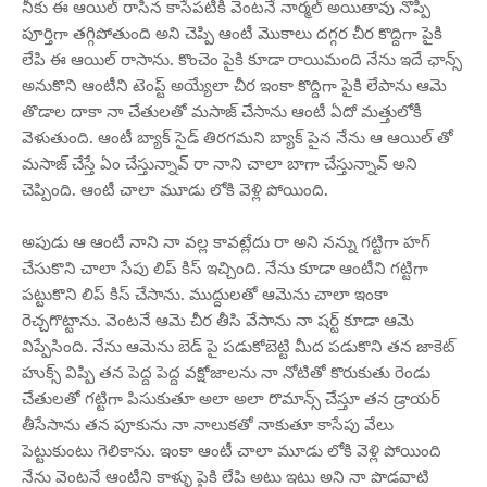
నీకు ఈ ఆయిల్ రాసిన కాసేపటికి వెంటనే నార్మల్ అయితావు నొప్పి
పూర్తిగా తగ్గిపోతుంది అని చెప్పి ఆంటీ మొకాలు దగ్గర చీర కొద్దిగా పైకి
లేపి ఈ ఆయిల్ రాసాను. కొంచెం పైకి కూడా రాయిమంది నేను ఇదే ఛాన్స్
అనుకొని ఆంటీని టెంప్ట్ అయ్యేలా చీర ఇంకా కొద్దిగా పైకి లేపాను ఆమె
తొడాల దాకా నా చేతులతో మసాజ్ చేసాను ఆంటీ ఏదో మత్తులోకీ
వెళుతుంది. ఆంటీ బ్యాక్ సైడ్ తిరగమని బ్యాక్ పైన నేను ఆ ఆయిల్ తో
మసాజ్ చేస్తే ఏం చేస్తున్నావ్ రా నాని చాలా బాగా చేస్తున్నావ్ అని
చెప్పింది. ఆంటీ చాలా మూడు లోకి వెళ్లి పోయింది.
అపుడు ఆ ఆంటీ నాని నా వల్ల కావట్లేదు రా అని నన్ను గట్టిగా హగ్
చేసుకొని చాలా సేపు లిప్ కిస్ ఇచ్చింది. నేను కూడా ఆంటీని గట్టిగా
పట్టుకొని లిప్ కిస్ చేసాను. ముద్దులతో ఆమెను చాలా ఇంకా
రెచ్చగొట్టాను. వెంటనే ఆమె చీర తీసి వేసాను నా షర్ట్ కూడా ఆమె
విప్పేసింది. నేను ఆమెను బెడ్ పై పడుకోబెట్టి మీద పడుకొని తన జాకెట్
హుక్స్ విప్పి తన పెద్ద పెద్ద వక్షోజాలను నా నోటితో కొరుకుతు రెండు
చేతులతో గట్టిగా పిసుకుతూ అలా అలా రొమాన్స్ చేస్తూ తన డ్రాయర్
తీసేసాను తన పూకును నా నాలుకతో నాకుతూ కాసేపు వేలు
పెట్టుకుంటు గెలికాను. ఇంకా ఆంటీ చాలా మూడు లోకి వెళ్లి పోయింది
నేను వెంటనే ఆంటీని కాళ్ళు పైకి లేపి అటు ఇటు అని నా పొడవాటి