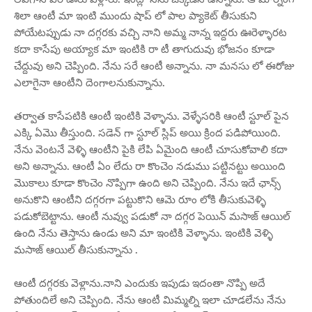
శిలా ఆంటీ మా ఇంటి ముందు షాప్ లో పాల ప్యాకెట్ తీసుకుని
పోయేటప్పుడు నా దగ్గరకు వచ్చి నాని అమ్మ నాన్న ఇద్దరు ఊరెళ్ళారట
కదా కాసేపు అయ్యాక మా ఇంటికి రా టీ తాగుదువు భోజనం కూడా
చేద్దువు అని చెప్పింది. నేను సరే ఆంటీ అన్నాను. నా మనసు లో ఈరోజు
ఎలాగైనా ఆంటీని దెంగాలనుకున్నాను.
తర్వాత కాసేపటికి ఆంటీ ఇంటికి వెళ్ళాను. వెళ్ళేసరికి ఆంటీ స్టూల్ పైన
ఎక్కి ఏమొ తీస్తుంది. సడెన్ గా స్టూల్ స్లిప్ అయి క్రింద పడిపోయింది.
నేను వెంటనే వెళ్ళి ఆంటీని పైకి లేపి ఏమైంది ఆంటీ చూసుకోవాలి కదా
అని అన్నాను. ఆంటీ ఏం లేదు రా కొంచెం నడుము పట్టినట్టు అయింది
మొకాలు కూడా కొంచెం నొప్పిగా ఉంది అని చెప్పింది. నేను ఇదే ఛాన్స్
అనుకొని ఆంటీని దగ్గరగా పట్టుకొని ఆమె రూం లోకి తీసుకువెళ్ళి
పడుకోబెట్టాను. ఆంటీ నువ్వు పడుకో నా దగ్గర పెయిన్ మసాజ్ ఆయిల్
ఉంది నేను తెస్తాను ఉండు అని మా ఇంటికి వెళ్ళాను. ఇంటికి వెళ్ళి
మసాజ్ ఆయిల్ తీసుకున్నాను .
ఆంటీ దగ్గరకు వెళ్లాను.నాని ఎందుకు ఇపుడు ఇదంతా నొప్పి అదే
పోతుందిలే అని చెప్పింది. నేను ఆంటీ మిమ్మల్ని ఇలా చూడలేను నేను