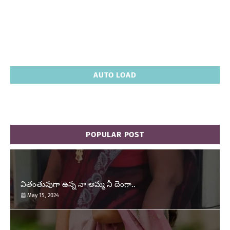
AUTO LOAD
POPULAR POST
వితంతువుగా ఉన్న నా అమ్మ నీ దెంగా..
May 15, 2024