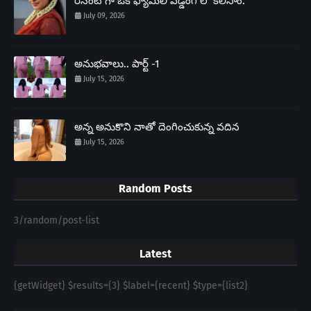
రీసెంట్ గా ఒక ఫ్యామిలీ వెడ్డింగ్ లో కలిసాం.
July 09, 2026
అనుభవాలు.. పార్ట్ -1
July 15, 2026
అన్న అనుకొని నాతో దెంగించుకున్న వదిన
July 15, 2026
Random Posts
3/random/post-list
Latest
{getWidget} $results={3} $label={recent} $type={list2}