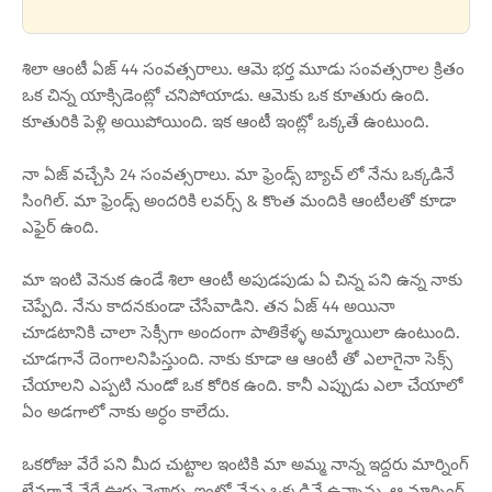
శిలా ఆంటీ ఏజ్ 44 సంవత్సరాలు.‌ ఆమె భర్త మూడు సంవత్సరాల క్రితం
ఒక చిన్న యాక్సిడెంట్లో చనిపోయాడు. ఆమెకు ఒక కూతురు ఉంది.
కూతురికి పెళ్లి అయిపోయింది. ఇక ఆంటీ ఇంట్లో ఒక్కతే ఉంటుంది.
నా ఏజ్ వచ్చేసి 24 సంవత్సరాలు. మా ఫ్రెండ్స్ బ్యాచ్ లో నేను ఒక్కడినే
సింగిల్. మా ఫ్రెండ్స్ అందరికి లవర్స్ & కొంత మందికి ఆంటీలతో కూడా
ఎఫైర్ ఉంది.
మా ఇంటి వెనుక ఉండే శిలా ఆంటీ అపుడపుడు ఏ చిన్న పని ఉన్న నాకు
చెప్పేది. నేను కాదనకుండా చేసేవాడిని. తన ఏజ్ 44 అయినా
చూడటానికి చాలా సెక్సీగా అందంగా పాతికేళ్ళ అమ్మాయిలా ఉంటుంది.
చూడగానే దెంగాలనిపిస్తుంది. నాకు కూడా ఆ ఆంటీ తో ఎలాగైనా సెక్స్
చేయాలని ఎప్పటి నుండో ఒక కోరిక ఉంది. కానీ ఎప్పుడు ఎలా చేయాలో
ఏం అడగాలో నాకు అర్ధం కాలేదు.
ఒకరోజు వేరే పని మీద చుట్టాల ఇంటికి మా అమ్మ నాన్న ఇద్దరు మార్నింగ్
లేవగానే వేరే ఊరు వెళ్లారు. ఇంట్లో నేను ఒక్కడినే ఉన్నాను. ఆ మార్నింగ్