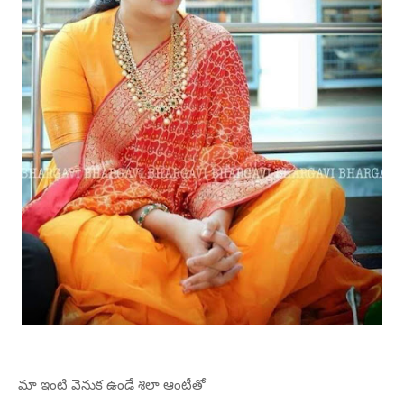
మా ఇంటి వెనుక ఉండే శిలా ఆంటీతో