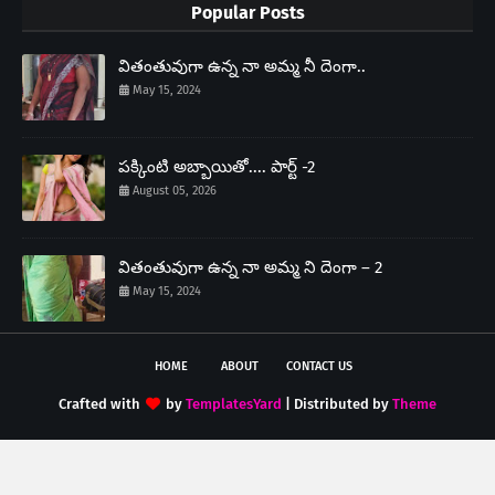
Popular Posts
వితంతువుగా ఉన్న నా అమ్మ నీ దెంగా..
May 15, 2024
పక్కింటి అబ్బాయితో.... పార్ట్ -2
August 05, 2026
వితంతువుగా ఉన్న నా అమ్మ ని దెంగా – 2
May 15, 2024
HOME
ABOUT
CONTACT US
Crafted with
by
TemplatesYard
| Distributed by
Theme