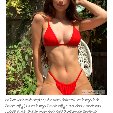
నా పేరు పరందామయ్య(55),మా ఊరు గుడివాడ ,నా పెళ్ళాం పేరు
విజయ లక్ష్మి (33),నా పెళ్ళాం విజయ లక్ష్మి 5 అడుగుల 7 అంగుళాల
ఎత్తుతో పచ్చని మేలిమి బంగారురంగులో మెరిసిపోతూ హీరోయిన్