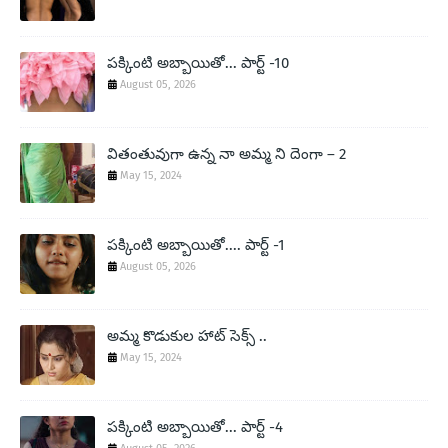
పక్కింటి అబ్బాయితో... పార్ట్ -10
August 05, 2026
వితంతువుగా ఉన్న నా అమ్మ ని దెంగా – 2
May 15, 2024
పక్కింటి అబ్బాయితో.... పార్ట్ -1
August 05, 2026
అమ్మ కొడుకుల హాట్ సెక్స్ ..
May 15, 2024
పక్కింటి అబ్బాయితో... పార్ట్ -4