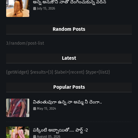
అన్న అనుకొని నాతో దెంగించుకున్న వదిన
July 15, 2026
Random Posts
3/random/post-list
Latest
{getWidget} $results={3} $label={recent} $type={list2}
Popular Posts
వితంతువుగా ఉన్న నా అమ్మ నీ దెంగా..
May 15, 2024
పక్కింటి అబ్బాయితో.... పార్ట్ -2
August 05, 2026