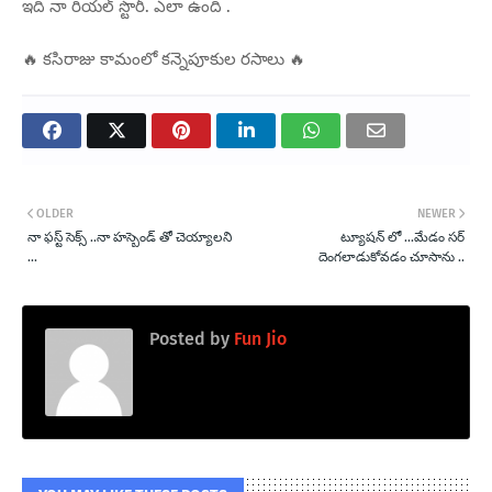
ఇది నా రియల్ స్టొరీ. ఎలా ఉంది .
🔥 కసిరాజు కామంలో కన్నెపూకుల రసాలు 🔥
OLDER
NEWER
నా ఫస్ట్ సెక్స్ ..నా హస్బెండ్ తో చెయ్యాలని
ట్యూషన్ లో ...మేడం సర్
...
దెంగలాడుకోవడం చూసాను ..
Posted by
Fun Jio