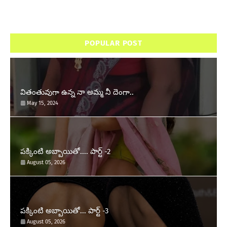
POPULAR POST
వితంతువుగా ఉన్న నా అమ్మ నీ దెంగా..
May 15, 2024
పక్కింటి అబ్బాయితో.... పార్ట్ -2
August 05, 2026
పక్కింటి అబ్బాయితో... పార్ట్ -3
August 05, 2026