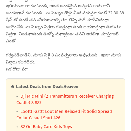
ఇలియానా లా ఉంటుంది, అంత అందమైన అప్సరస కాదు కానీ
అందంగానే ఉంటుంది . నా పెళ్ళాం రోడ్డు మీద నడుస్తూ ఉంటే 32-30-38
షేప్ తో ఉండే తన శరీరంజనాల్ని తల తిప్పి మరీ చూసేవిదంగా
ఆకర్షించేది. నా పెళ్ళాం పిర్రలు గుండ్రంగా ఉండి లయబద్ధంగా ఊగుతూ
పెద్దగా, నిండుగాఉండి ఊళ్ళో మగాళ్లంతా తనని ఆకలిగా చూస్తూంటే
ఎంతో
గర్వపడేవాడిని. మాకు పెళ్లై 8 సంవత్సరాలు అవుతుంది . ఇంకా మాకు
పిల్లలు కలగలేదు.
ఒక రోజు మా
🔥 Latest Deals from DealsHeaven
Dji Mic Mini (2 Transmitters 1 Receiver Charging
Cradle) 8 887
Loottt Fasttt Loot Men Relaxed Fit Solid Spread
Collar Casual Shirt 426
82 On Baby Care Kids Toys