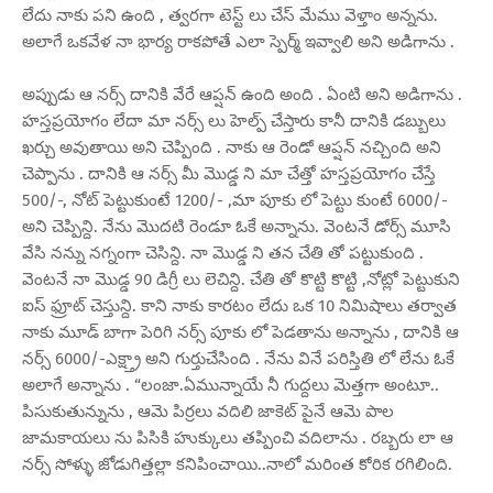
లేదు నాకు పని ఉంది , త్వరగా టెస్ట్ లు చేస్ మేము వెళ్తాం అన్నను.
అలాగే ఒకవేళ నా భార్య రాకపోతే ఎలా స్పెర్మ్ ఇవ్వాలి అని అడిగాను .
అప్పుడు ఆ నర్స్ దానికి వేరే ఆప్షన్ ఉంది అంది . ఏంటి అని అడిగాను .
హస్తప్రయోగం లేదా మా నర్స్ లు హెల్ప్ చేస్తారు కానీ దానికి డబ్బులు
ఖర్చు అవుతాయి అని చెప్పింది . నాకు ఆ రెండో ఆప్షన్ నచ్చింది అని
చెప్పాను . దానికి ఆ నర్స్ మీ మొడ్డ ని మా చేత్తో హస్తప్రయోగం చేస్తే
500/-, నోట్ పెట్టుకుంటే 1200/- ,మా పూకు లో పెట్టు కుంటే 6000/-
అని చెప్పిన్ది. నేను మొదటి రెండూ ఓకే అన్నాను. వెంటనే డోర్స్ మూసి
వేసి నన్ను నగ్నంగా చెసిన్ది. నా మొడ్డ ని తన చేతి తో పట్టుకుంది .
వెంటనే నా మొడ్డ 90 డిగ్రీ లు లెచిన్ది. చేతి తో కొట్టి కొట్టి ,నోట్లో పెట్టుకుని
ఐస్ ఫ్రూట్ చెస్తున్ది. కాని నాకు కారటం లేదు ఒక 10 నిమిషాలు తర్వాత
నాకు మూడ్ బాగా పెరిగి నర్స్ పూకు లో పెడతాను అన్నాను , దానికి ఆ
నర్స్ 6000/-ఎక్ష్త్రా అని గుర్తుచేసింది . నేను వినే పరిస్తితి లో లేను ఓకే
అలాగే అన్నాను . “లంజా.ఏమున్నాయే నీ గుద్దలు మెత్తగా అంటూ..
పిసుకుతున్నును , ఆమె పిర్రలు వదిలి జాకెట్ పైనే ఆమె పాల
జామకాయలు ను పిసికి హుక్కులు తప్పించి వదిలాను . రబ్బరు లా ఆ
నర్స్ సోళ్ళు జోడుగిత్తల్లా కనిపించాయి..నాలో మరింత కోరిక రగిలింది.