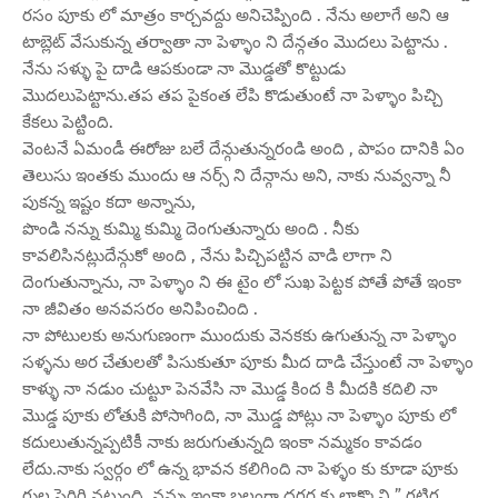
రసం పూకు లో మాత్రం కార్చవద్దు అనిచెప్పింది . నేను అలాగే అని ఆ
టాబ్లెట్ వేసుకున్న తర్వాతా నా పెళ్ళాం ని దేన్గతం మొదలు పెట్టాను .
నేను సళ్ళు పై దాడి ఆపకుండా నా మొడ్డతో కొట్టుడు
మొదలుపెట్టాను.తప తప పైకంత లేపి కొడుతుంటే నా పెళ్ళాం పిచ్చి
కేకలు పెట్టింది.
వెంటనే ఏమండీ ఈరోజు బలే దేన్గుతున్నరండి అంది , పాపం దానికి ఏం
తెలుసు ఇంతకు ముందు ఆ నర్స్ ని దేన్గాను అని, నాకు నువ్వన్నా నీ
పుకన్న ఇష్టం కదా అన్నాను,
పొండి నన్ను కుమ్మి కుమ్మి దెంగుతున్నారు అంది . నీకు
కావలిసినట్లుదేన్గుకో అంది , నేను పిచ్చిపట్టిన వాడి లాగా ని
దెంగుతున్నాను, నా పెళ్ళాం ని ఈ టైం లో సుఖ పెట్టక పోతే పోతే ఇంకా
నా జీవితం అనవసరం అనిపించింది .
నా పోటులకు అనుగుణంగా ముందుకు వెనకకు ఉగుతున్న నా పెళ్ళాం
సళ్ళను అర చేతులతో పిసుకుతూ పూకు మీద దాడి చేస్తుంటే నా పెళ్ళాం
కాళ్ళు నా నడుం చుట్టూ పెనవేసి నా మొడ్డ కింద కి మీదకి కదిలి నా
మొడ్డ పూకు లోతుకి పోసాగింది, నా మొడ్డ పోట్లు నా పెళ్ళాం పూకు లో
కదులుతున్నప్పటికీ నాకు జరుగుతున్నది ఇంకా నమ్మకం కావడం
లేదు.నాకు స్వర్గం లో ఉన్న భావన కలిగింది నా పెళ్ళం కు కూడా పూకు
గుల పెరిగి నట్టుంది. నన్ను ఇంకా బలంగా దగ్గర కు లాక్కొని ” గట్టిగ