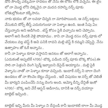
డోర్ సౌండ్స్ ఎక్కువగా రావటం తో నేను ఈ లోకం లోకి వచ్చను. ఈ టైం
లో నా మొడ్డ లోని చిక్కనైన నా మదన రసాన్ని నర్స్ పూకు
లోతుల్లోకంటూ కక్కేసాను.
నాకు భయం తో నా లవడా చిన్నది గా మారిపాయింది. ఆ నర్స్ బట్టలు
వేసుకుని డోర్స్ తీస్తే ఎదురుగుండా నా పెళ్ళాం ఉంది. ఇంత సేపు ఏం
చేస్తున్నారు అని అడిగింది . టెస్ట్ కోసం పైకి వచ్చాను అని చెప్పాను.
అలాగే అని కిందకి వెళ్లి పోయాము . కాని నా మొడ్డ రసం నర్స్ పూకు లో
వేయటం వల్ల టెస్ట్ కి అవి పనికి రావని మల్లి టెస్ట్ కి రమ్మని చెప్పిన్ది. నేను
ఉత్సాహం తో ఓకే అన్నాను .
కానీ నా పెళ్ళాం కూడా వస్తానని అనటం తో అలాగే అన్నాను .
(ఎదుకంటే అప్పటికే 4700/-బొక్క పడింది నర్స్ పూకు బొక్క కోసం).ఈ
సారి నా పెళ్లంని దెంగి స్పెర్మ్ ఇవ్వాలని డిసైడ్ అయ్యాను . మల్లి పైకి
వెళ్ళాను నాతో నా పెళ్ళాం కూడా వచ్చింది. ఇందాకే నర్స్ ని బాగా దెంగి
ఉండటం తో నా కొంచెం బెట్టు చేస్తుంది . ఇదే విషయం ఆ నర్స్ తో చెబితే
మీ భార్యని పంపించేసి నన్ను దెంగు అంది. అమ్మో దీన్ని దేన్గితే ఇంకో
4700/- బొక్క అని వేరే ఆప్షన్ అడిగాను, దానికి ఆ నర్స్ వయాగ్రా
టాబ్లెట్ ఇచ్చింది .
టాబ్లెట్ ఇచ్చి మీరు మీ పెళ్ళాం ని దేన్గండి కానీ ఇందాకటి లాగా మీ మొడ్డ