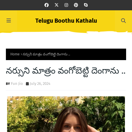
Telugu Boothu Kathalu
Home
నర్సుని మాత్రం వంగోబెట్టి దెంగాను ..
నర్సుని మాత్రం వంగోబెట్టి దెంగాను ..
Fun Jio
July 26, 2024