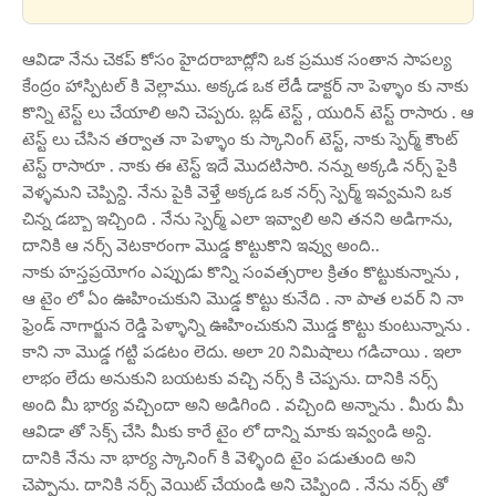
ఆవిడా నేను చెకప్ కోసం హైదరాబాద్లోని ఒక ప్రముక సంతాన సాపల్య
కేంద్రం హాస్పిటల్ కి వెల్లాము. అక్కడ ఒక లేడీ డాక్టర్ నా పెళ్ళాం కు నాకు
కొన్ని టెస్ట్ లు చేయాలి అని చెప్పరు. బ్లడ్ టెస్ట్ , యురిన్ టెస్ట్ రాసారు . ఆ
టెస్ట్ లు చేసిన తర్వాత నా పెళ్ళాం కు స్కానింగ్ టెస్ట్, నాకు స్పెర్మ్ కౌంట్
టెస్ట్ రాసారూ . నాకు ఈ టెస్ట్ ఇదే మొదటిసారి. నన్ను అక్కడి నర్స్ పైకి
వెళ్ళమని చెప్పిన్ది. నేను పైకి వెళ్తే అక్కడ ఒక నర్స్ స్పెర్మ్ ఇవ్వమని ఒక
చిన్న డబ్బా ఇచ్చింది . నేను స్పెర్మ్ ఎలా ఇవ్వాలి అని తనని అడిగాను,
దానికి ఆ నర్స్ వెటకారంగా మొడ్డ కొట్టుకొని ఇవ్వు అంది..
నాకు హస్తప్రయోగం ఎప్పుడు కొన్ని సంవత్సరాల క్రితం కొట్టుకున్నాను ,
ఆ టైం లో ఏం ఊహించుకుని మొడ్డ కొట్టు కునేది . నా పాత లవర్ ని నా
ఫ్రెండ్ నాగార్జున రెడ్డి పెళ్ళాన్ని ఊహించుకుని మొడ్డ కొట్టు కుంటున్నాను .
కాని నా మొడ్డ గట్టి పడటం లెదు. అలా 20 నిమిషాలు గడిచాయి . ఇలా
లాభం లేదు అనుకుని బయటకు వచ్చి నర్స్ కి చెప్పను. దానికి నర్స్
అంది మీ భార్య వచ్చిందా అని అడిగింది . వచ్చింది అన్నాను . మీరు మీ
ఆవిడా తో సెక్స్ చేసి మీకు కారే టైం లో దాన్ని మాకు ఇవ్వండి అన్ది.
దానికి నేను నా భార్య స్కానింగ్ కి వెళ్ళింది టైం పడుతుంది అని
చెప్పాను. దానికి నర్స్ వెయిట్ చేయండి అని చెప్పింది . నేను నర్స్ తో