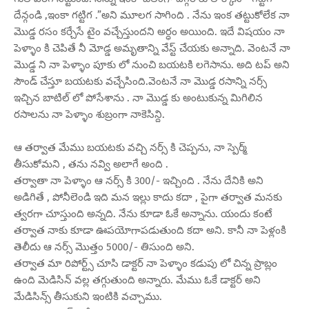
దేన్గండి ,ఇంకా గట్టిగ .”అని మూలగ సాగింది . నేను ఇంక తట్టుకోలేక నా
మొడ్డ రసం కర్చేసే టైం వచ్చేస్తుందని అర్ధం అయింది. ఇదే విషయం నా
పెళ్ళాం కి చెపితే నీ మోడ్డ అమృతాన్ని వేస్ట్ చేయకు అన్నాది. వెంటనే నా
మొడ్డ ని నా పెళ్ళాం పూకు లో నుంచి బయటకి లగెసాను. అది టప్ అని
సౌండ్ చేస్తూ బయటకు వచ్చేసింది.వెంటనే నా మొడ్డ రసాన్ని నర్స్
ఇచ్చిన బాటిల్ లో పోసేశాను . నా మొడ్డ కు అంటుకున్న మిగిలిన
రసాలను నా పెళ్ళాం శుబ్రంగా నాకెసిన్ది.
ఆ తర్వాత మేము బయటకు వచ్చి నర్స్ కి చెప్పను, నా స్పెర్మ్
తీసుకోమని , తను నవ్వి అలాగే అంది .
తర్వాతా నా పెళ్ళాం ఆ నర్స్ కి 300/- ఇచ్చింది . నేను దేనికి అని
అడిగితే , పోనీలెండి ఇది మన ఇల్లు కాదు కదా , పైగా తర్వాత మనకు
త్వరగా చూస్తుంది అన్నది. నేను కూడా ఓకే అన్నాను. యందు కంటే
తర్వాత నాకు కూడా ఊపయోగాపడుతుంది కదా అని. కానీ నా పెళ్లంకి
తెలీదు ఆ నర్స్ మొత్తం 5000/- తిసుంది అని.
తర్వాత మా రిపోర్ట్స్ చూసి డాక్టర్ నా పెళ్ళాం కడుపు లో చిన్న ప్రాబ్లం
ఉంది మెడిసిన్ వల్ల తగ్గుతుంది అన్నారు. మేము ఓకే డాక్టర్ అని
మేడిసిన్స్ తీసుకుని ఇంటికి వచ్చాము.