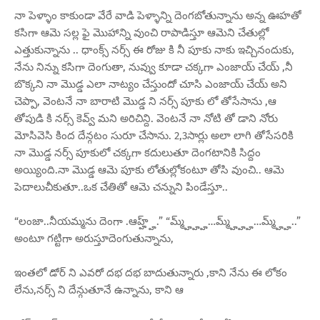
నా పెళ్ళాం కాకుండా వేరే వాడి పెళ్ళాన్ని దెంగబోతున్నాను అన్న ఊహతో
కసిగా ఆమె సల్ల ఫై మొహాన్ని వుంచి రాపాడిస్తూ ఆమెని చేతుల్లో
ఎత్తుకున్నాను .. ధాంక్స్ నర్స్ ఈ రోజు కి నీ పూకు నాకు ఇచ్చినందుకు,
నేను నిన్ను కసిగా దెంగుతా, నువ్వు కూడా చక్కగా ఎంజాయ్ చేయ్ ,నీ
బొక్కని నా మొడ్డ ఎలా నాట్యం చేస్తుందో చూసి ఎంజాయ్ చేయ్ అని
చెప్పా, వెంటనే నా బారాటి మొడ్డ ని నర్స్ పూకు లో తోసేసాను ,ఆ
తోపుడి కి నర్స్ కెవ్వ్ మని అరిచిన్ది. వెంటనే నా నోటి తో డాని నోరు
మోసివెసి కింద దేన్గటం సురూ చేసాను. 2,3సార్లు అలా లాగి తోసేసరికి
నా మొడ్డ నర్స్ పూకులో చక్కగా కదులుతూ దెంగటానికి సిద్దం
అయ్యింది.నా మొడ్డ ఆమె పూకు లోతుల్లోకంటూ తోసి వుంచి.. ఆమె
పెదాలుచీకుతూ..ఒక చేతితో ఆమె చన్నుని పిండేస్తూ..
“లంజా..నీయమ్మను దెంగా .ఆహ్హ్హ్.” “మ్మ్హ్హ్హ్…మ్మ్హ్హ్హ్…మ్మ్హ్హ్..”
అంటూ గట్టిగా అరుస్తూదెంగుతున్నాను,
ఇంతలో డోర్ ని ఎవరో దభ దభ బాదుతున్నారు ,కాని నేను ఈ లోకం
లేను,నర్స్ ని దేన్గుతూనే ఉన్నాను, కాని ఆ