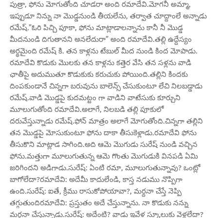
పుత్రా, ఫోను మోగుతోంది చూడరా అంది రమాదేవి.మోగనీ అమ్మా,
ఇప్పుడూ నిన్ను నా మొడ్డనుండి తీయలేను, తర్వాత చూద్దాంలే అన్నాడు
రమేష్.”ఓరి పిచ్చి పూకా, ఫోను మాట్లాడాలన్నాను కానీ నీ మొడ్డ
మీదనుండి దిగుతానని అనలేదురా” అంది రమాదేవి.తల్లి ఉద్దేస్యం
అర్థమైంది రమేష్ కి. తన కాళ్లను టేబుల్ మీద నుండి కింద మోపాడు.
రమాదేవి కొడుకు మొలకు తన కాళ్లను కత్తెర వేసి తన సళ్లను వాడి
ఛాతీపై అదుముతూ కొడుకుకు కరుచుకు పోయింది.తల్లిని కిందకు
దింపకుండానే చిన్నగా బరువును బాలెన్స్ చేసుకుంటూ లేచి నిలబడ్డాడు
రమేష్.వాడి మొడ్డపై కుదమట్టం గా వాడిని వాటేసుకు కూర్చుని
మూలుగుతోంది రమాదేవి.అలాగే, నిలబడి తల్లి పూకులో
దరువేస్తున్నాడు రమేష్.ఫోన్ మాత్రం అలాగే మోగుతోంది.చిన్నగా తల్లిని
తన మొడ్డపై మోసుకుంటూ ఫోను దాకా తీసుకెళ్లాడు.రమాదేవి ఫోను
తీసుకొని మాట్లాడ సాగింది.అది ఆమె మొగుడు సురేష్ నుండి వచ్చిన
ఫోను.మత్తుగా మూలుగుతున్న ఆమె గొంతు మొగుడుకి వినపడి ఏమి
జరిగిందని అడిగాడు.సురేష్: ఏంటి రమా, మూలుగుతున్నావు? ఒంట్లో
బాగోలేదా?రమాదేవి: అదేమీ కాదులేండి, కాస్త నడుము నొప్పిగా
ఉంది.సురేష్: ఐతే, క్రీము రాసుకోపోయావా?, మర్దనా చేస్తే నెప్పి
తగ్గుతుందిరమాదేవి: ప్రస్తుతం అదే చేస్తున్నాను. నా కొడుకు నన్ను
మర్దనా చేస్తున్నాడు.సురేష్: అదేంటి? వాడు ఇవేళ స్కూలుకు వెళ్లలేదా?