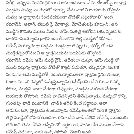
పరీక్ష. ఇప్పుడు మనమిద్దరం ఒక ఆట ఆడుదాం. నేను టేబుల్ పై ఆ ద్రాక్ష
పండ్లను నువ్వు నా గుద్దలో దూర్చు. నేను వాటిని బయటకు తోస్తాను.
నువ్వు ఆ ద్రాక్షాలను కిందపడకుండా నోటితో పట్టుకోవాలి” అంది
రమాదేవి. అలాగే, టేబుల్ పై మోకాళ్లు, మోచేతులపై కూర్చుని, తన
ముడ్డిని కొడుకు ముఖం మీదకు తోసింది.తల్లి ఆలోచనలకు, సృజనకు,
దాసోహమయ్యాడు ద్రాక్షపండు తీసుకొని తల్లి ముడ్డిలో దోపాడు
రమేష్.వయ్యారంగా గుద్దను గుండ్రంగా తిప్పుతూ, ఫోర్స్ తో తన
ముడ్డికన్నంలోనుంచి ఆ ద్రాక్షపండును బయటకు తోస్తోంది
రమాదేవి.రమేష్ ఆమె ముడ్డి వైపే, తదేకంగా చుస్తూ, ఆమె ముడ్డి లో
నుంచి వస్తున్న ద్రాక్షలను నోటితో క్యాచ్ పడుతూ, చప్పరిస్తూ, ఇంకొక
పండును ఆమె ముడ్డిలోకి నెడుతున్నాడు.అలా ద్రాక్షపండ్లను తింటూ,
గింజలను ఒక గిన్నెలో ఉమ్మేస్తున్నాడు రమేష్.రమాదేవి కూడా కసెక్కి
పోయి, ముడ్డిని ఇంకా వేగంగా తిప్పుతూ, పండ్లను మరింత వేగంగా
బయటకు తోస్తోంది. రమేష్ వాటినన్నిటినీ తినేస్తున్నాడు. మధ్యలో కొన్ని
గురితప్పి వాడి ముఖానికీ, ఛాతీకి తగిలి కింద పడ్డాయి. అలా
ఆడుకుంటూ, ద్రాక్షలను తింటున్నాడు రమేష్.అంతలో మరొక ద్రాక్షను
తల్లి ముడ్డిలో దోపబోతుండగా, రమా దేవి వాడి చేతిని తోసేసి, ముందుకు
తిరిగింది.తను చేసిన తప్పేమిటో అర్థం కాక, పాపం బేల ముఖం వేశాడు
రమేష్.వదలరా, నాకు ఉచ్చ వస్తోంది. వెళ్లాలి అంది