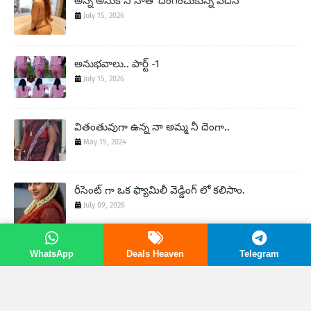
అన్న అనుకొని నాతో దెంగించుకున్న వదిన
July 15, 2026
అనుభవాలు.. పార్ట్ -1
July 15, 2026
వితంతువుగా ఉన్న నా అమ్మ నీ దెంగా..
May 15, 2024
రీసెంట్ గా ఒక ఫ్యామిలీ వెడ్డింగ్ లో కలిసాం.
July 09, 2026
వితంతువుగా ఉన్న నా అమ్మ ని దెంగా – 2
WhatsApp
Deals Heaven
Telegram
May 15, 2024