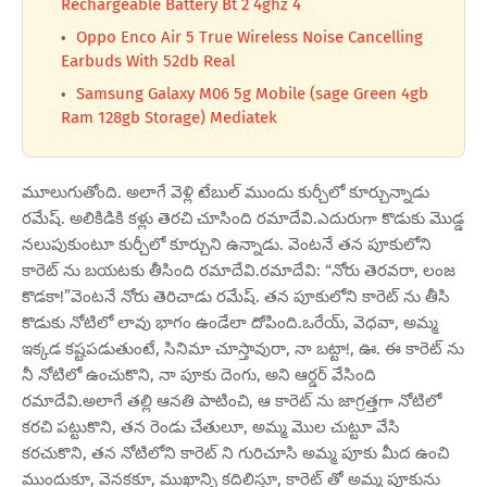
Rechargeable Battery Bt 2 4ghz 4
Oppo Enco Air 5 True Wireless Noise Cancelling
Earbuds With 52db Real
Samsung Galaxy M06 5g Mobile (sage Green 4gb
Ram 128gb Storage) Mediatek
మూలుగుతోంది. అలాగే వెళ్లి టేబుల్ ముందు కుర్చీలో కూర్చున్నాడు
రమేష్. అలికిడికి కళ్లు తెరచి చూసింది రమాదేవి.ఎదురుగా కొడుకు మొడ్డ
నలుపుకుంటూ కుర్చీలో కూర్చుని ఉన్నాడు. వెంటనే తన పూకులోని
కారెట్ ను బయటకు తీసింది రమాదేవి.రమాదేవి: “నోరు తెరవరా, లంజ
కొడకా!”వెంటనే నోరు తెరిచాడు రమేష్. తన పూకులోని కారెట్ ను తీసి
కొడుకు నోటిలో లావు భాగం ఉండేలా దోపింది.ఒరేయ్, వెధవా, అమ్మ
ఇక్కడ కష్టపడుతుంటే, సినిమా చూస్తావురా, నా బట్టా!, ఊ. ఈ కారెట్ ను
నీ నోటిలో ఉంచుకొని, నా పూకు దెంగు, అని ఆర్డర్ వేసింది
రమాదేవి.అలాగే తల్లి ఆనతి పాటించి, ఆ కారెట్ ను జాగ్రత్తగా నోటిలో
కరచి పట్టుకొని, తన రెండు చేతులూ, అమ్మ మొల చుట్టూ వేసి
కరచుకొని, తన నోటిలోని కారెట్ ని గురిచూసి అమ్మ పూకు మీద ఉంచి
ముందుకూ, వెనకకూ, ముఖాన్ని కదిలిస్తూ, కారెట్ తో అమ్మ పూకును