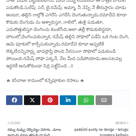
నాతో పడుకోపెట్టుకుంటాను. మీరు నన్ను లేపకుండా ఈ రాత్రికి హాలులో
పడుకోండి.సురేష్: సరే, బై.రమేష్: అమ్మా, నీ నెప్పి నే తీరుస్తాను చూడు
అంటూ, తల్లిని గాల్లోకి ఎగరేసి ఎగరేసి దెంగుతున్నాడు.రమాదేవి కూడా
కొడుకు దెంగుడు ను ఆశ్వాదిస్తూ, గాలిలో, తుళ్లి పడుతూ,
ఎదురొత్తులిస్తూ దెంగించు కుంటోంది.అలా తల్లీ కొడుకులిద్దరూ,
హాలులో,దెంగించుకున్నాక, రమేష్ తల్లిని సోఫాలో పడేసి ఒక గంట దెంగి,
ఆమె పూకులో కార్చేసుకున్నాడు.రమాదేవి కూడా అప్పటికి
లెక్కలేనన్నిసార్ల్లు భావప్రాప్తి పొంది నీరసంగా సోఫాలో పడుకుండి
పోయింది.రమేష్ సోఫా పక్కనే, నేల మీద పడిపోయాడు.అలసటవల్ల
ఇద్దరికీ అనుకోకుండా నిద్ర పట్టేసింది ..!!
🔥 కసిరాజు కామంలో కన్నెపూకుల రసాలు 🔥
OLDER
NEWER
రమ్య నువ్వు చెప్పినట్టు చెసాను ..మాట
pakkinti aunty ne denga – telugu
ఇచ్చావు మాట తప్పకు రా మరి ..
srungara kathalu