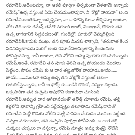
రమాదేవి.అదేంటమ్మా, నా ఆకలి పూర్తిగా తీర్చకుండా వెళతావే! అన్నాడు
రమేష్.”ఉచ్చ వస్తుంటే ఏమి చేయమంటావురా, నీ నోట్లో పోయనా” అంది
రమాదేవి.అంతకన్నా అదృష్టమా, నా దాహాన్ని కూడా తీర్చమ్మా అంటూ,
నోరు తెరిచాడు రమేష్.తనేదో సరదాకి అంటే, నిజంగానే, కొడుకు తన
ఉచ్చ తాగడానికి సిద్ధపడటంతో, గుండెల్లో, పూకులో చెమ్మగిల్లింది
రమాదేవికి.కొడుకు ముఖం తన పూకు మీదకు లాక్కొని, “తరువాత కింద
పడనివ్వకూడదు మరి!” అంది రమాదేవిఅమృతాన్ని కిందెందుకు
పోనిస్తానమ్మా, కానీ అంటూ, తన నోటిని అమ్మ పూకుకు కరుచుకున్నాడు
రమేష్.అంతే, రమాదేవి తన పూకు తెరిచి ఉచ్చ పోయండం మొదలు
పెట్టింది. పాపం రమేష్ కు ఆ ధార తట్టుకోలేక పోయాడు.జుయ్……
జుయ్……..మంటూ అమ్మ ఉచ్చ తన నోట్లోకి వస్తుంటే ఆబగా
గుటకలేస్తున్నాడు, కానీ ఆ ఫోర్స్ కు వాడికి కొరబో, చిన్నగా దగ్గాడు.
ఒక్కసారిగా తన ఉచ్చను ఆపుకొని కంగారుగా చూసింది
రమాదేవి.అమృత ధార ఆగిపోవడంతో తలెత్తి చూశాడు రమేష్. తల్లి
కళ్లలోని భావాన్ని గ్రహించి పర్లేదన్నట్లు తలూపాడు రమేష్.దానితో
రమాదేవి మళ్లీ కొడుకు నోటిని మళ్లీ పావనం చేయడం మొదలు పెట్టింది.
చిన్నగా వదులుతూ, తన ఉచ్చను పూర్తిగా పోసేసింది. ఆ ధార తగ్గి
చుక్కలు చుక్కలు గా వస్తున్నా, రమేష్ మాత్రం అమ్మ కుత్తపై నోటిని