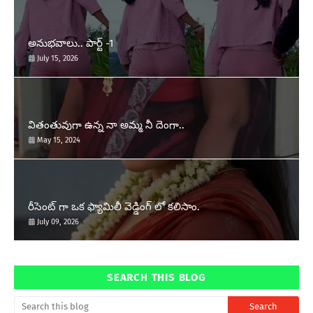
అనుభవాలు.. పార్ట్ -1
July 15, 2026
వితంతువుగా ఉన్న నా అమ్మ నీ దెంగా..
May 15, 2024
రీసెంట్ గా ఒక ఫ్యామిలీ వెడ్డింగ్ లో కలిసాం.
July 09, 2026
SEARCH THIS BLOG