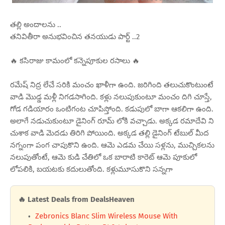
తల్లి అందాలను ..
తనివితీరా అనుభవించిన తనయుడు పార్ట్ ..2
🔥 కసిరాజు కామంలో కన్నెపూకుల రసాలు 🔥
రమేష్ నిద్ర లేచే సరికి మంచం ఖాళీగా ఉంది. జరిగింది తలుచుకొంటుంటే
వాడి మొడ్డ మళ్లీ నిగడసాగింది. కళ్లు నలుపుకుంటూ మంచం దిగి చూస్తే,
గోడ గడియారం ఒంటిగంట చూపిస్తోంది. కడుపులో బాగా ఆకలిగా ఉంది.
అలాగే నడుచుకుంటూ డైనింగ్ రూమ్ లోకి వచ్చాడు. అక్కడ రమాదేవి ని
చుశాక వాడి మెదడు తిరిగి పోయింది. అక్కడ తల్లి డైనింగ్ టేబుల్ మీద
నగ్నంగా పంగ చాపుకొని ఉంది. ఆమె ఎడమ చేయి సళ్లను, ముచ్చికలను
నలుపుతోంటే, ఆమె కుడి చేతిలో ఒక బారాటి కారెట్ ఆమె పూకులో
లోపలికి, బయటకు కదులుతోంది. కళ్లుమూసుకొని సన్నగా
🔥 Latest Deals from DealsHeaven
Zebronics Blanc Slim Wireless Mouse With