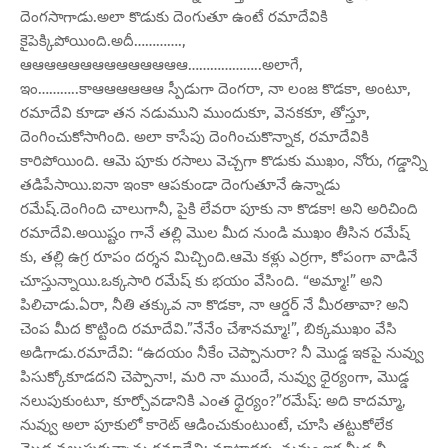
దెంగసాగాడు.అలా కొడుకు దెంగుతూ ఉంటే రమాదేవికి
కైపెక్కిపోయింది.అదీ………….,
ఆఆఆఆఆఆఆఆఆఆఆఆఆఆ………………..అలాగే,
ఇం………..కాఆఆఆఆఆఆ స్పీడుగా దెంగరా, నా లంజ కొడకా, అంటూ,
రమాదేవి కూడా తన నడుముని ముందుకూ, వెనకకూ, తోస్తూ,
దెంగించుకోసాగింది. అలా కాసేపు దెంగించుకొన్నాక, రమాదేవికి
కారిపోయింది. ఆమె పూకు రసాలు వెచ్చగా కొడుకు ముఖం, నోరు, గడ్డాన్ని
తడిపేసాయి.ఐనా ఇంకా ఆపకుండా దెంగుతూనే ఉన్నాడు
రమేష్.దెంగింది చాలుగానీ, పైకి లేవరా పూకు నా కొడకా! అని అరిచింది
రమాదేవి.అయిష్టం గానే తల్లి మొల మీద నుండి ముఖం తీసిన రమేష్
కు, తల్లి ఉగ్ర రూపం దర్శన మిచ్చింది.ఆమె కళ్లు ఎర్రగా, కోపంగా వాడినే
చూస్తున్నాయి.ఒక్కసారి రమేష్ కు భయం వేసింది. “అమ్మా!” అని
పిలిచాడు.ఏరా, నీతి తక్కువ నా కొడకా, నా ఆర్డర్ నే మీరతావా? అని
చెంప మీద కొట్టింది రమాదేవి.”నేనేం చేశానమ్మా!”, బిక్కముఖం వేసి
అడిగాడు.రమాదేవి: “ఉదయం నీకేం చెప్పానురా? నీ మొడ్డ ఇకపై నువ్వు
పిసుక్కోకూడదని చెప్పానా!, మరి నా ముందే, నువ్వు ధైర్యంగా, మొడ్డ
నలుపుకుంటూ, కూర్చోవడానికి ఎంత ధైర్యం?”రమేష్: అది కాదమ్మా,
నువ్వు అలా పూకులో కారెట్ ఆడించుకుంటుంటే, చూసి తట్టుకోలేక