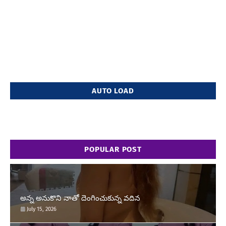
AUTO LOAD
POPULAR POST
అన్న అనుకొని నాతో దెంగించుకున్న వదిన
July 15, 2026