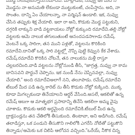
మొడ్డ నలుపుకున్నాను.రమాదేవి: మాట్లాడకు, నువ్వు ఇక మీద నీ
మొడ్డను నా అనుమతి లేకుండా ముట్టుకుంటే, చంపేస్తాను. అది, నా
సొంతం. దాన్ని ఏం చేయాలన్నా, నా పర్మిషన్ ఉండాలి. ఇక, నువ్వు
చేసిన తప్పుకు శిక్ష వేయాలి. ఇలా రా అని, కొడుకు మొడ్డ పట్టుకుని,
దగ్గరికి లాక్కుని వాడి వట్టకాయలు నోట్లో కుక్కుంది రమాదేవి.తల్లి నోట్లో
వట్టలకు ఆమె నాలుక తగులుతుంటే ఆనందపడసాగాడు రమేష్.
వెంటనే ఒక్క సారిగా, తన ముని పళ్లతో, వట్టలను కొరికింది
రమాదేవి.దానితో ఒక్క సారి వట్టల్ల్లో నొప్పి పుట్టి కెవ్వున కేక వేశాడు.
రమేష్.రమాదేవి కొరికిన చోటనే, తన నాలుకను మళ్లీ రాస్తూ
చల్లబరచింది.వాడి వట్టలను నోట్లోనుండి తీసి, “జాగ్రత్త, నువ్వు నా కామ
బానిసవని పొద్దునే చెప్పాను. ఇక నుండీ నేను చెప్పినవల్లా, నువ్వు
చేయాలి.” అంది రమాదేవిఅలాగే నని, తలూపాడు. రమేష్.రమాదేవి
టేబుల్ మీద పడి ఉన్న కారెట్ ను తీసి కొడుకు నోట్లో కుక్కింది. ముక్క
కూడా మిగల్చకుండా తినేయాలని ఆర్డర్ వేసింది.అసలే, ఆకలితో ఉన్న
రమేష్ ఆబగా ఆ మాతృభగ ప్రసాదాన్ని తినేసి ఆకలిగా అమ్మ వైపు
చూశాడు. కొడుకు ఆకలి అర్దమైంది రమాదేవికి.టేబుల్ మీద ఉన్న
ద్రాక్షపండ్లను తన చేతిలోకి తీసుకుంది. తింటావా, అని అడిగింది. రమేష్
తలాడిస్తూ, ఒక పండుని తీసుకొని గాలిలోకి ఎగరేసి నోటితో పట్టుకొని
తిన్నాడు/ఆమెకు ఒక చిలిపి ఆలోచన వచ్చింది.”ఒరేయ్, నీకొక చిన్న