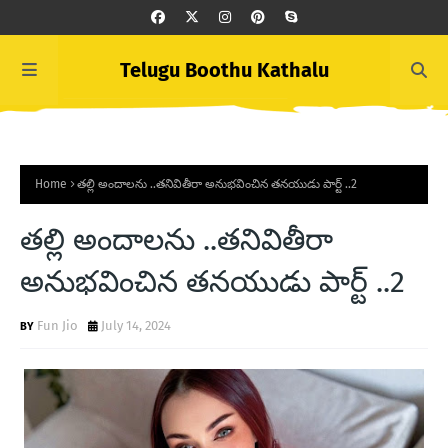
Telugu Boothu Kathalu
Home
తల్లి అందాలను ..తనివితీరా అనుభవించిన తనయుడు పార్ట్ ..2
తల్లి అందాలను ..తనివితీరా
అనుభవించిన తనయుడు పార్ట్ ..2
Fun Jio
July 14, 2024