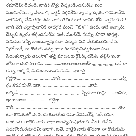
రమాదేవి: లేదండీ, వాడికి వొళ్లు వెచ్చబడిందిసురేష్: మరి
మందులేమన్నా వేశావా?, డాక్టర్ దగ్గరకేమన్నా వెళ్లొచ్చుకదా?రమాదేవి:
నాకొడుక్కి వేడి తగ్గించడం నాకు తెలియదా? దానికి బోడి డాక్టరెందుకు?
వాడి వేడి చల్లార్చడానికి నాదగ్గర మంచి “”బిళ్ల”” ఉంది. అదే ఇచ్చాను.
దెబ్బకు జ్వరం తగ్గిందిసురేష్: ఐతే, మంచిదే, నువ్వు కూడా జాగ్రత్త,
నడుము నొప్పి అంటున్నావు కదా, ఎక్కువ పని చేయకు.రమాదేవి:
“భలేవారే, నా కొడుకు నన్ను కాలు కిందపెట్టనివ్వకుండా సుఖ
పెడుతున్నాడు తెలుసా!” తల్లి మాటలకు కైపెక్కి రమేష్ తల్లిని ఇంకా
జోరుగా దెంగసాగాడు. ……………ఆఆఆఆఆఆఆహ్.,,,,,,,,,,,,,,,,,,అదే రా
కన్నా, అక్కడే, ఊఊఊఊఊఊఊఊ. ఇంకాస్త
గట్టిగా,,,,,,,,,,,,,,,,,,,,,,,,,,,,,,కానీ,,,,,,,,,,,,,,,,,,,,,,,,,,,,,,,,,,,,,,,,,,,,,,,,,,స్వ
ర్గం కనపడుతోందిరా,,,,,,,,,,,,,,,,,,,,,,,,,,,,,,,,,,,,,,,,,కానీ,
అక్కడే,,,,,,,,,,,,,,,,,,,,,,,,,,,,,,,,,,,,,,,,,,,,,,,,,,,, స్పీడుగా రుద్దు……..ఆపకు,
ఇంకాఆఆఆ………………..గట్టిగా
కానీ,,,,,,,,,,,,,,,,,,,,,,,,,,,,,,,,,,,,,,,,,,,,,,,,,,,,,,,,,,,,,,,,,,,,,,,,,,,,,,,,,,,,,,,అం
టూ కొడుకుతో దెంగించు కుంటోంది రమాదేవిసురేష్: సరే, రమా!
ఉంటాను. రాత్రికి నాకు బాగా ఆలస్యమవుతుంది. మీరు తినేసి
పడుకోండి.రమాదేవి: అలాగే, ఐతే, రాత్రికి నాకు తోడుగా నా కొడుకును