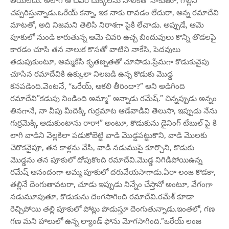
తీయలేదు. అలాగే ఆ చివరి చుక్కలను నాలికతో నాకుతూ, గొల్లిని
చప్పరిస్తున్నాడు.ఒరేయ్ కన్నా, ఇక నాకు రావడం లేదురా, అన్న రమాదేవి
మాటతో, అది నిజమని తెలిసి నిరాశగా పైకి లేచాడు. అప్పుడే, ఆమె
పూకులో నుండి కారుతున్న ఆమె చివరి ఉచ్చ బిందువులు కొన్ని తొడలపై
కారడం చూసి తన నాలుక కొసతో వాటిని నాకేసి, పెదవులు
తడుపుకుంటూ, అమ్మకేసి కృతజ్నతతో చూసాడు.ప్రేమగా కొడుకువైపు
చూసిన రమాదేవికి ఉక్కులా నిలబడి ఉన్న కొడుకు మొడ్డ
కనపడింది.వెంటనే, “ఒరేయ్, ఆకలి తీరిందా?” అని అడిగింది
రమాదేవి”కడుపు నిండింది అమ్మా” అన్నాడు రమేష్.” చిన్నప్పుడు అన్నం
తినగానే, నా వీపు మీదెక్కి గుర్రమాట ఆడేవాడివి తెలుసా, ఇప్పుడు నేను
గుర్రమెక్కి ఆడుకుంటాను రారా!” అంటూ, కొడుకును డైనింగ్ టేబుల్ పై కి
లాగి వాడిని వెల్లకిలా పడుకోబెట్టి వాడి మొడ్డపట్టుకొని, వాడి మొలకు
చెరొకవైపూ, తన కాళ్లను వేసి, వాడి నడుముపై కూర్చొని, కొడుకు
మొడ్డను తన పూకులో దోపుకొంది రమాదేవి.మొడ్డ నిగిడిపోయిఉన్న
రమేష్ ఆనందంగా అమ్మ పూకులో దరువేయసాగాడు.ఏరా లంజ కొడకా,
తల్లినే దెంగుతావటరా, చూడు ఇప్పుడు నిన్నేం చేస్తానో అంటూ, వేగంగా
నడుమూపుతూ, కొడుకును దెంగసాగింది రమాదేవి.రమేశ్ కూడా
రెచ్చిపోయి తల్లి పూకులో పోట్లు పొడుస్తూ దెంగుతున్నాడు.ఇంతలో, గణ
గణ మని హాలులో ఉన్న ల్యాండ్ ఫోను మోగసాగింది.”ఒరేయ్ లంజ