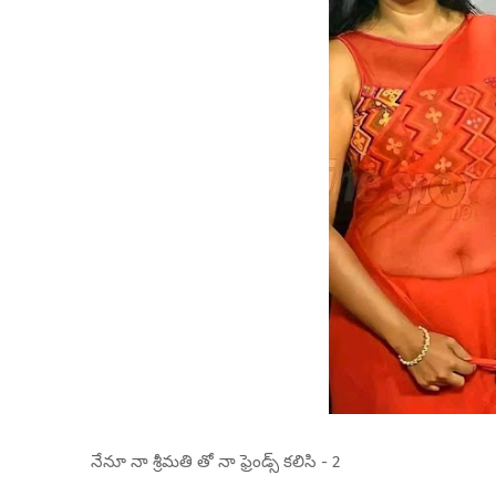
నేనూ నా శ్రీమతి తో నా ఫ్రెండ్స్ కలిసి - 2