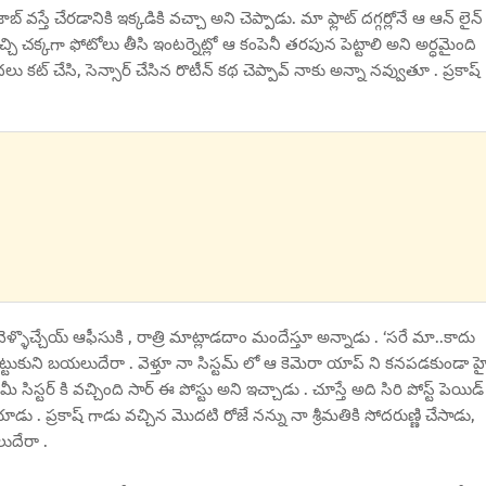
బ్ వస్తే చేరడానికి ఇక్కడికి వచ్చా అని చెప్పాడు. మా ఫ్లాట్ దగ్గర్లోనే ఆ ఆన్ లైన్
ెచ్చి చక్కగా ఫోటోలు తీసి ఇంటర్నెట్లో ఆ కంపెనీ తరపున పెట్టాలి అని అర్ధమైంది
లు కట్ చేసి, సెన్సార్ చేసిన రొటీన్ కథ చెప్పావ్ నాకు అన్నా నవ్వుతూ . ప్రకాష్
వెళ్ళొచ్చేయ్ ఆఫీసుకి , రాత్రి మాట్లాడదాం మందేస్తూ అన్నాడు . ‘సరే మా..కాదు
క్స్ పెట్టుకుని బయలుదేరా . వెళ్తూ నా సిస్టమ్ లో ఆ కెమెరా యాప్ ని కనపడకుండా హ
ిస్టర్ కి వచ్చింది సార్ ఈ పోస్టు అని ఇచ్చాడు . చూస్తే అది సిరి పోస్ట్ పెయిడ్
పోయాడు . ప్రకాష్ గాడు వచ్చిన మొదటి రోజే నన్ను నా శ్రీమతికి సోదరుణ్ణి చేసాడు,
ుదేరా .