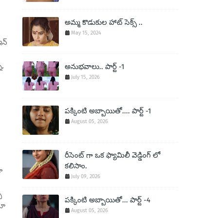
అమ్మ కొడుకుల హాట్ సెక్స్ ..
May 15, 2024
ఇన్
ా,
అనుభవాలు.. పార్ట్ -1
July 15, 2026
పక్కింటి అబ్బాయితో.... పార్ట్ -1
August 05, 2026
రీసెంట్ గా ఒక ఫ్యామిలీ వెడ్డింగ్ లో
కలిసాం.
ా
July 09, 2026
్
పక్కింటి అబ్బాయితో... పార్ట్ -4
టూ
August 05, 2026