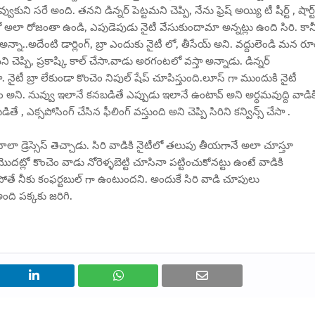
ుని సరే అంది. తనని డిన్నర్ పెట్టమని చెప్పి, నేను ఫ్రెష్ అయ్యి టీ షీర్ట్ , షార్ట్
లో అలా రోజంతా ఉండి, ఎపుడెపుడు నైటీ వేసుకుందామా అన్నట్లు ఉంది సిరి. కాన
ూ అన్నా..అదేంటి డార్లింగ్, బ్రా ఎందుకు నైటీ లో, తీసేయ్ అని. వద్దులెండి మన ర
మని చెప్పి, ప్రకాష్కి కాల్ చేసా.వాడు అరగంటలో వస్తా అన్నాడు. డిన్నర్
ా. నైటీ బ్రా లేకుండా కొంచెం నిపుల్ షేప్ చూపిస్తుంది.లూస్ గా ముందుకి నైటీ
్లెం అని. నువ్వు ఇలానే కనబడితే ఎప్పుడు ఇలానే ఉంటావ్ అని అర్ధమవుద్ది వాడిక
ఎక్సపోసింగ్ చేసిన ఫీలింగ్ వస్తుంది అని చెప్పి సిరిని కన్విన్స్ చేసా .
ాలా డ్రెస్సెస్ తెచ్చాడు. సిరి వాడికి నైటీలో తలుపు తీయగానే అలా చూస్తూ
మొదట్లో కొంచెం వాడు నోరెళ్ళబెట్టి చూసినా పట్టించుకోనట్టు ఉంటే వాడికి
తే నీకు కంఫర్టబుల్ గా ఉంటుందని. అందుకే సిరి వాడి చూపులు
ంది పక్కకు జరిగి.