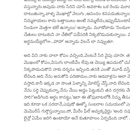
వస్తున్నారు.అపుడు నాకు సిరిని చూసే అవకాశం ఒక రెండు మూడు 
దాటుతున్నా.వాళ్ళ మొఖాల్లో వెలుగు ,ఆనందం కనపడుతున్నాయి.ఇ
నిమ్మకాయలు కాదు బత్తాయిలు అంటే నమ్మలేదు,ఇప్పుడేమంటావ్ ?
నిండుగా మెత్తగా భలే ఉన్నాయి’ అన్నాడు. మూడోవాడు ‘నిండుగ
చేతులు దాటుకుని నా చేతిలో పడేసరికి నిక్కబొడుచుకున్నాయి. మన
అర్ధమయ్యేలోగా…హాహా’ అన్నాడు విలన్ లా నవ్వుతూ.
అది విని నాకు చాలా కోపం వచ్చింది.వెంటనే సిరి వైపు చూసా. 
మొఖంలో కోపం,విసుగు లాంటివేం లేవు.ఆ చెయ్యి ఉపడంలో చున్నీ 
నిక్కపొడుచుకొని నాకు దర్శనం ఇచ్చింది.తనకి ఎంతో మూడ్ వస్త
లేచింది.అది నేను అనుకోని పరిణామం.నాకు ఆడవాళ్లను అలా
వస్తాది.కానీ ఇక్కడ నా సొంత పెళ్ళాన్ని మోలెస్ట్ చేస్తే,నాది ల
నేను సర్ది చెప్పుకున్నా.నేను చేయి అడ్డం పెట్టుకుని తన దగ్గ
సారి?’అడిగింది అర్ధం కానట్టు.’ఇలా ఈ తోపులాటలోకి నిన్ను తీ
ఇది కూడా ఒక సరదానే,ఎపుడో ఊళ్ళో సంబరాల సమయంలో ఎగ్జిబిషన్లో
మెమొరీస్ గుర్తొస్తున్నాయి.సో, మీరేం ఫీల్ అవ్వక్కర్లెద్దు ‘అంద
లైన్లో ఏమేం జరిగి ఉంటాయో అనే కుతూహలం ఏర్పడింది నాలో. న