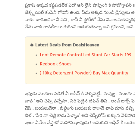
ప్రకాష్ అక్కడ కష్టపడలేక ఏదో ఆన్ లైన్ షాప్పింగ్ కి ఫోటోగ్రాఫర్ జా
టెక్స్టయిల్ కంపెనీ గోడౌన్ ఉంది. వీడు అక్కడ నుండి డ్రెస్సులు త
నాకు. బాగుందిరా నీ పని , కానీ నీ స్టోరీలో నేను వినాలనుకున్నకథ
నేను వాడి రాసలీలలు గురించి అడుగుతున్నా అని గ్రహించి, అవి
🔥 Latest Deals from DealsHeaven
Loot Remote Control Led Stunt Car Starts 199
Reebook Shoes
( 10kg Detergent Powder) Buy Max Quantity
ఇపుడు మొదలు పెడితే నీ ఆఫీస్ కి వెళ్ళినట్టే.. నువ్వు . ముందు 
బావ ‘ అని చెప్పి వచ్చేసా . సిరి పెట్టిన టిఫిన్ తిని , లంచ్ బా
చేసి , బయలుదేరా . బిల్డింగు బయటకు రాగానే వాచ్ మాన్ వచ్చి మీ స
బిల్ . ‘సిరి నా చెల్లి కాదు పెళ్ళాం’ అని చెప్పేలోపే టక్కున వెళి
ఇంకా ఏమేం చేస్తాడో మహానుభావుడు ! అనుకుని ఆఫిస్ కి బయల