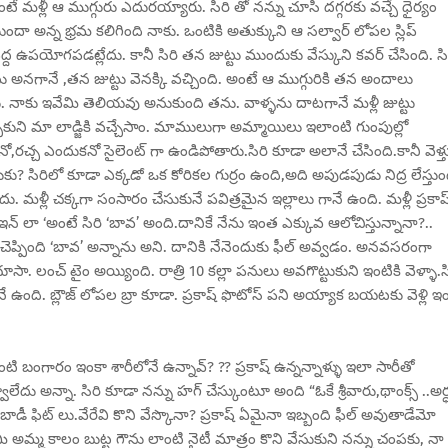
తుంటే మళ్లీ ఆ ముగ్గురు ఎదురయ్యారు. సిరి తో నన్ను చూసి దగ్గరకు వచ్చే ధైర్యం
అన్న భ్రమ కలిగింది నాకు. ఒంటికి అతుక్కుని ఆ సల్వార్ లోపల స్లిప్
ెద్ద ఉపయోగపడట్లేదు. కానీ సిరి తన జుట్టు ముందుకు వేస్కుని కవర్ చేసింది. సి
ు అనగానే ,తన జుట్టు వెనక్కి వచ్చింది. అంటే ఆ ముగ్గురికి తన అందాలు
రు. నాకు ఇవేమి తెలియవు అనుకుంది తను. వాళ్ళను దాటగానే మళ్లీ జుట్టు
్చుకుని మా లాడ్జికి వచ్చేసాం. మాములుగా అమ్మాయిలు ఇలాంటి గుంపుల్లో
రచ్చ ఎందుకనో సైలెంట్ గా ఉండిపోతారు.సిరి కూడా అలానే చేసింది.కానీ వెళ్
కు? సిరిలో కూడా ఎక్కడో ఒక కోరికల గుర్రం ఉంది,అది అపుడపుడు నిద్ర లేస్తుం
మళ్లీ చక్కగా సంసారం చేసుకునే పవిత్రమైన ఇల్లాలు గానే ఉంది. మళ్లీ ప్రకాష
ర్ ఇన్ లా ‘అంటే సిరి ‘బావ’ అంది.దానికే నేను ఇంత ఎక్కువ ఆలోచిస్తున్నానా?..
ప్పింది ‘బావ’ అన్నాను అని. దానికి నేనెందుకు ఫీల్ అవ్వడం. అనవసరంగా
లంచ్ టైం అయ్యింది. రాత్రి 10 కల్లా పనులు అవగొట్టుకుని ఇంటికి వెళ్ళా.స
నే ఉంది. బ్లౌజ్ లోపల బ్రా కూడా. ప్రకాష్ ఫొటోస్ పని అయ్యాక బయటకు వెళ్లి ఇ
ఏంటి బంగారం ఇంకా శారీలోనే ఉన్నావ్? ?? ప్రకాష్ ఉన్నన్నాళ్ళు ఇలా సారీతో
లేదు అన్నా. సిరి కూడా నన్ను హగ్ చేస్కుంటూ అంది “ఓకే శ్రీవారు,థాంక్స్ ..అర్
తులు,బాడీ ఫిట్ లు.వేరేవి కొని వేస్కొనా? ప్రకాష్ ఏమైనా ఇబ్బంది ఫీల్ అవుతాడేమో
మీ అమ్మ కాలం బుట్ట గౌను లాంటి నైటీ మాత్రం కొని వేసుకుని నన్ను చంపకు, నా