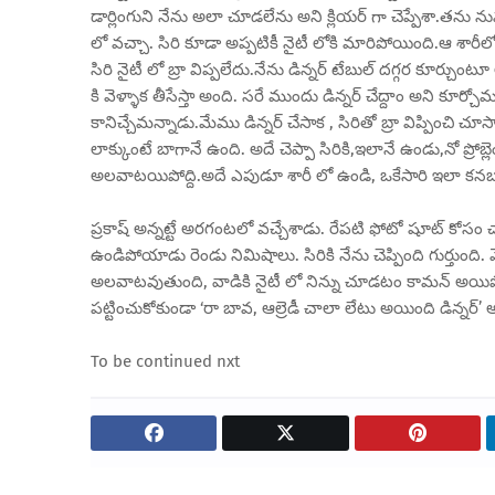
డార్లింగుని నేను అలా చూడలేను అని క్లియర్ గా చెప్పేశా.తను నువ్వుక
లో వచ్చా. సిరి కూడా అప్పటికీ నైటీ లోకి మారిపోయింది.ఆ శారీ
సిరి నైటీ లో బ్రా విప్పలేదు.నేను డిన్నర్ టేబుల్ దగ్గర కూర్చుంట
కి వెళ్ళాక తీసేస్తా అంది. సరే ముందు డిన్నర్ చేద్దాం అని కూర్చో
కానిచ్చేమన్నాడు.మేము డిన్నర్ చేసాక , సిరితో బ్రా విప్పించి చూస
లాక్కుంటే బాగానే ఉంది. అదే చెప్పా సిరికి,ఇలానే ఉండు,నో ప్రోబ
అలవాటయిపోద్ది.అదే ఎపుడూ శారీ లో ఉండి, ఒకేసారి ఇలా కనబడితే , 
ప్రకాష్ అన్నట్టే అరగంటలో వచ్చేశాడు. రేపటి ఫోటో షూట్ కోసం చ
ఉండిపోయాడు రెండు నిమిషాలు. సిరికి నేను చెప్పింది గుర్తుంది. 
అలవాటవుతుంది, వాడికి నైటీ లో నిన్ను చూడటం కామన్ అయిపో
పట్టించుకోకుండా ‘రా బావ, ఆల్రెడీ చాలా లేటు అయింది డిన్నర్’ అ
To be continued nxt