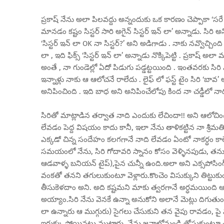
ప్రకాష్ నేను అలా పిలవద్దు అన్నందుకు ఒక కారణం చెప్పాకా ‘సరే
మానడం కష్టం సిస్టర్ సారి అగైన్ సిస్టర్ ఇన్ లా’ అన్నాడు. సిరి 
‘సిస్టర్ ఇన్ లా OK నా సిస్టర్?’ అని అడిగాడు . నాకు నవ్వొచ్చి
లా , ఇది ఫిక్స్ ‘సిస్టర్ ఇన్ లా’ అన్నాడు నొక్కిపెట్టి . ప్రకాష
అంతే , నా గుండెల్లో ఏదో పిడుగు పడ్డట్టయింది . ఇంతవరకు సిర
ఇన్నాళ్లు నాకు ఆ ఆలోచనే రాలేదు . లైఫ్ లో ఫస్ట్ టైం సిరి ‘బావ’ అ
అనిపించింది . ఇది బాధ అని అనిపించేలోపు కింద నా చడ్డీలో నాద
సిరితో మాట్లాడిన తర్వాత నాది ఎందుకు లేచిందా!! అని ఆలోచించా
లేవడం పెద్ద విషయం కాదు కానీ, ఇలా నేను తాళికట్టిన నా శ్రీమ
ఎక్కడో చిన్న సందేహం కలగగానే నాది లేవడం ఏంటో నాకర్ధం క
సమయంలో నేను, సిరి గోదావరి స్నానం కోసం వెళ్ళినపుడు, తను లేత
ఆడవాళ్ళ బనియన్ టైప్),పైన చున్నీ ఉంది.అలా అని ఎక్సపోసింగ్ ఏమి
వంకతో తనని తగులుకుంటూ వెళ్లారు.కొంచెం విసుక్కుని తిట్టుకు
తీసుకెళదాం అని. అది కష్టమని మాకు త్వరగానే అర్ధమయింది
అయ్యాం.సిరి నేను వెనకే ఉన్నా అనుకోని అలానే మెట్లు దిగుతుంద
లా ఉన్నారు ఆ ముగ్గురు) సైగలు చేసుకుని తన వైపు రావడం, పై నుం
ఇరుక్కు పోయినట్టు ముట్టారు. నేను జనాల్లోనుండి తోసుకుంటూ 