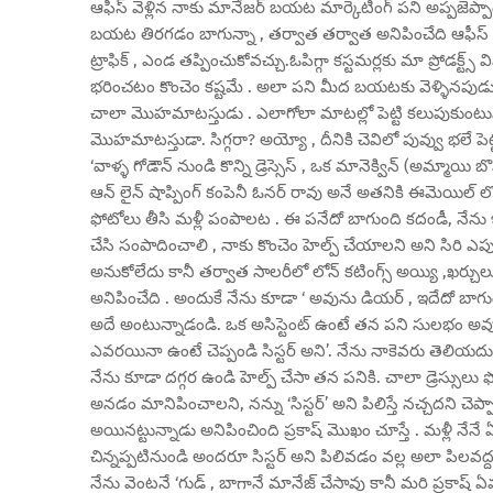
ఆఫీస్ వెళ్లిన నాకు మానేజర్ బయట మార్కెటింగ్ పని అప్పజెప
బయట తిరగడం బాగున్నా , తర్వాత తర్వాత అనిపించేది ఆఫీస్ ల
ట్రాఫిక్ , ఎండ తప్పించుకోవచ్చు.ఓపిగ్గా కస్టమర్లకు మా ప్రోడక్ట
భరించటం కొంచెం కష్టమే . అలా పని మీద బయటకు వెళ్ళినపుడు ఇంటిక
చాలా మొహమాటస్తుడు . ఎలాగోలా మాటల్లో పెట్టి కలుపుకుంటున
మొహమాటస్తుడా. సిగ్గరా? అయ్యో , దీనికి చెవిలో పువ్వు భలే పెట
‘వాళ్ళ గోడౌన్ నుండి కొన్ని డ్రెస్సెస్ , ఒక మానెక్విన్ (అమ్మాయి బ
ఆన్ లైన్ షాప్పింగ్ కంపెనీ ఓనర్ రావు అనే అతనికి ఈమెయిల్ 
ఫోటోలు తీసి మళ్లీ పంపాలట . ఈ పనేదో బాగుంది కదండీ, నేను
చేసి సంపాదించాలి , నాకు కొంచెం హెల్ప్ చేయాలని అని సిరి ఎపుడ
అనుకోలేదు కానీ తర్వాత సాలరీలో లోన్ కటింగ్స్ అయ్యి ,ఖర్చులు 
అనిపించేది . అందుకే నేను కూడా ‘ అవును డియర్ , ఇదేదో బాగుంది 
అదే అంటున్నాడండి. ఒక అసిస్టెంట్ ఉంటే తన పని సులభం అవుతుం
ఎవరయినా ఉంటే చెప్పండి సిస్టర్ అని’. నేను నాకెవరు తెలియదు 
నేను కూడా దగ్గర ఉండి హెల్ప్ చేసా తన పనికి. చాలా డ్రెస్సులు ఫో
అనడం మానిపించాలని, నన్ను ‘సిస్టర్’ అని పిలిస్తే నచ్చదని చెప్పా
అయినట్టున్నాడు అనిపించింది ప్రకాష్ మొఖం చూస్తే . మళ్లీ నేనే 
చిన్నప్పటినుండి అందరూ సిస్టర్ అని పిలివడం వల్ల అలా పిలవద్ద
నేను వెంటనే ‘గుడ్ , బాగానే మానేజ్ చేసావు కానీ మరి ప్రకాష్ ఏమ