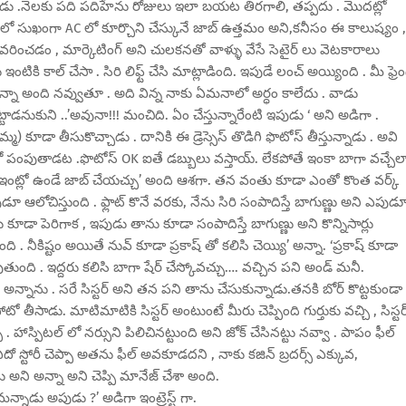
్పాడు .నెలకు పది పదిహేను రోజులు ఇలా బయట తిరగాలి, తప్పదు . మొదట్లో
ో సుఖంగా AC లో కూర్చొని చేస్కునే జాబ్ ఉత్తమం అని,కనీసం ఈ కాలుష్యం ,
్స్ వివరించడం , మార్కెటింగ్ అని చులకనతో వాళ్ళు వేసే సెటైర్ లు వెటకారాలు
ి కాల్ చేసా . సిరి లిఫ్ట్ చేసి మాట్లాడింది. ఇపుడే లంచ్ అయ్యింది . మీ ఫ్రెం
్నా అంది నవ్వుతూ . అది విన్న నాకు ఏమనాలో అర్ధం కాలేదు . వాడు
్టాడనుకుని ..’అవునా!!! మంచిది. ఏం చేస్తున్నారేంటి ఇపుడు ‘ అని అడిగా .
ొమ్మ) కూడా తీసుకొచ్చాడు . దానికి ఈ డ్రెస్సెస్ తొడిగి ఫొటోస్ తీస్తున్నాడు . అవి
లో పంపుతాడట .ఫొటోస్ OK ఐతే డబ్బులు వస్తాయ్. లేకపోతే ఇంకా బాగా వచ్చేల
 ఇంట్లో ఉండే జాబ్ చేయచ్చు’ అంది ఆశగా. తన వంతు కూడా ఎంతో కొంత వర్క్
ూ ఆలోచిస్తుంది . ఫ్లాట్ కొనే వరకు, నేను సిరి సంపాదిస్తే బాగుణ్ణు అని ఎపుడ
కూడా పెరిగాక , ఇపుడు తాను కూడా సంపాదిస్తే బాగుణ్ణు అని కొన్నిసార్లు
. నీకిష్టం అయితే నువ్ కూడా ప్రకాష్ తో కలిసి చెయ్యి’ అన్నా. ‘ప్రకాష్ కూడా
ది . ఇద్దరు కలిసి బాగా షేర్ చేస్కోవచ్చు…. వచ్చిన పని అండ్ మనీ.
అన్నాను . సరే సిస్టర్ అని తన పని తాను చేసుకున్నాడు.తనకి బోర్ కొట్టకుండా
టో తీసాడు. మాటిమాటికి సిస్టర్ అంటుంటే మీరు చెప్పింది గుర్తుకు వచ్చి , సిస్టర
 . హాస్పిటల్ లో నర్సుని పిలిచినట్టుంది అని జోక్ చేసినట్టు నవ్వా . పాపం ఫీల్
ఏదో స్టోరీ చెప్పా అతను ఫీల్ అవకూడదని , నాకు కజిన్ బ్రదర్స్ ఎక్కువ,
ు అని అన్నా అని చెప్పి మానేజ్ చేశా అంది.
న్నాడు అపుడు ?’ అడిగా ఇంట్రెస్ట్ గా.