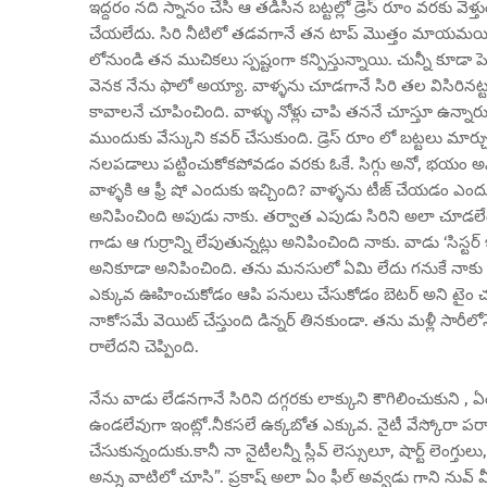
ఇద్దరం నది స్నానం చేసి ఆ తడిసిన బట్టల్లో డ్రెస్ రూం వరకు వెళ్
చేయలేదు. సిరి నీటిలో తడవగానే తన టాప్ మొత్తం మాయమయిందా 
లోనుండి తన ముచికలు స్పష్టంగా కన్పిస్తున్నాయి. చున్నీ కూడా ప
వెనక నేను ఫాలో అయ్యా. వాళ్ళను చూడగానే సిరి తల విసిరినట్ట
కావాలనే చూపించింది. వాళ్ళు నోళ్లు చాపి తననే చూస్తూ ఉన్నా
ముందుకు వేస్కుని కవర్ చేసుకుంది. డ్రెస్ రూం లో బట్టలు మార
నలపడాలు పట్టించుకోకపోవడం వరకు ఓకే. సిగ్గు అనో, భయం అనో,
వాళ్ళకి ఆ ఫ్రీ షో ఎందుకు ఇచ్చింది? వాళ్ళను టీజ్ చేయడం ఎందు
అనిపించింది అపుడు నాకు. తర్వాత ఎపుడు సిరిని అలా చూడలేదు. 
గాడు ఆ గుర్రాన్ని లేపుతున్నట్లు అనిపించింది నాకు. వాడు ‘సిస్ట
అనికూడా అనిపించింది. తను మనసులో ఏమి లేదు గనుకే నాకు చె
ఎక్కువ ఊహించుకోడం ఆపి పనులు చేసుకోడం బెటర్ అని టైం చూసా. 
నాకోసమే వెయిట్ చేస్తుంది డిన్నర్ తినకుండా. తను మళ్లీ సారీలో
రాలేదని చెప్పింది.
నేను వాడు లేడనగానే సిరిని దగ్గరకు లాక్కుని కౌగిలించుకుని , 
ఉండలేవుగా ఇంట్లో.నీకసలే ఉక్కబోత ఎక్కువ. నైటీ వేస్కోరా పర్వా
చేసుకున్నందుకు.కానీ నా నైటీలన్నీ స్లీవ్ లెస్సులూ, షార్ట్ లెంగ్
అన్ను వాటిలో చూసి”. ప్రకాష్ అలా ఏం ఫీల్ అవ్వడు గాని నువ్ 