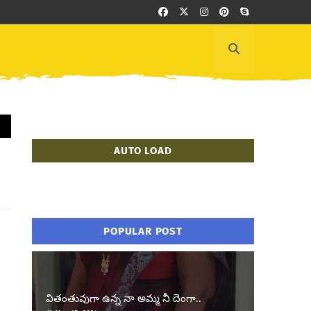
AUTO LOAD
POPULAR POST
వితంతువుగా ఉన్న నా అమ్మ నీ దెంగా..