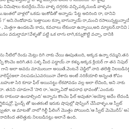
నిమిషాలు కుదర్లేదు.నేను వాళ్ళ దగ్గరకు వచ్చి,పక్కనుండి వాళ్ళను
ంతలో వాళ్లలో ఒకడు ఇంకోడితో అన్నాడు ‘పిట్ట అదిరింది రా, దానివి
’ అని.రెండోవాడు ‘బత్తాయిల కన్నా బాగున్నాయ్ రా,మంచి రసాలున్నట్టున్నాయ
ా , మెత్తగా ఉండటమే కాదు, కవచాలు లేకుండా ఉన్నాయి,అది మ్యాటర్.దానివి 
ం వదుల్తామా?వేళ్ళతో పట్టి ఒక లాగు లాగి,కన్నుకొట్టి వచ్చా, దానికి
తను నీటిలో రెండు మెట్లు దిగి నాకు చేయి ఊపుతుంది, అక్కడ ఉన్నా రమ్మని.తన
కొంచెం జరిగి.తన సళ్ళ మీద పడ్డాయ్ నా కళ్ళు.అక్కడ క్లియర్ గా తన నిపుల్
ే గాని అలా అవదు మాములుగా అయితే.వెంటనే చెడ్డిలో నాది తలెత్తి నిలబడినట్
 మోలెస్ట్(అలా నలపడం)ఎవరయినా చేశారు అంటే నరికేయాలి అన్నంత కోపం
ేచింది.బహుశా సిరి కూడా ఫీల్ అయినట్టు లేకపోవడం వల్ల అలా లేచింది, అని నాకు
రకు చేరా. తనని చూడగానే ‘సారి రా..’అన్నా,ఏదో అపరాధ భావంతో.’ఎందుకు
సుకు రాకుండా ఉండాల్సింది’ అన్నాను కొంచెం ఫీల్ అవుతూ.’అయ్యో అదేం లేదండి
, ఫ్రెండ్స్ తో ఇంతకంటే ఇరుకు షాపుల్లో షాప్పింగ్ చేసేవాళ్ళం.ఆ స్వీట్
ి నవ్వుతూ. ఆ మాటతో నాలో గిల్టీ ఫీలింగ్ మొత్తం పోయింది.’ఆ స్వీట్ మెమొరీస్’ అన
ాదికింద తలెత్తుకు నిలబడినట్లు అలానే ఉంది.