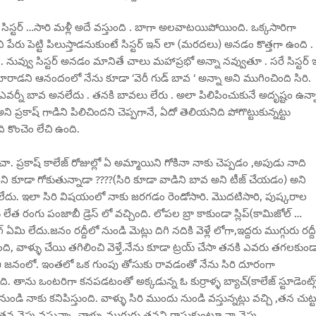
 సిస్టర్ …సారి మళ్లీ అదే వస్తుంది . బాగా అలవాటయిపోయింది. ఒక్కసారిగా
అని పేరు పెట్టి పిలుస్తాడనుకుంటే సిస్టర్ ఇన్ లా (మరదలు) అనడం కొత్తగా ఉంది .
ంది . నువ్వు సిస్టర్ అనడం మానితే చాలు మహాప్రభో అన్నా నవ్వుతూ . సరే సిస్టర్ 
్ అలా మారాడని ఆనందంలో నేను కూడా ‘వెరీ గుడ్ బావ ‘ అన్నా అని ముగించింది సిరి.
ి ఎవర్నీ బావ అనలేదు . తనకి బావలు లేరు . అలా పిలిపించుకునే అదృష్టం ఉన్న
ని ప్రకాష్ గాడిని పిలిచిందని చెప్పగానే, ఏదో తెలియనిది పోగొట్టుకున్నట్టు
ి కొంచెం లేచి ఉంది.
. ప్రకాష్ కాలేజ్ రోజుల్లో ఏ అమ్మాయిని గోకినా నాకు చెప్పడం ,అపుడు నాది
తిని కూడా గోకుతున్నాడా ????(సిరి కూడా వాడిని బావ అని టీజ్ చేయడం) అని
ాలేదు. ఇలా సిరి విషయంలో నాకు జరగడం రెండోసారి. మొదటిసారి, పుష్కరాల
 రంగు పంజాబీ డ్రెస్ లో వచ్చింది. లోపల బ్రా కాకుండా స్లిప్(కామిజోల్ …
 లేదు.జనం రద్దీలో నుండి మెట్లు దిగి నదికి వెళ్లే లోగా,ఇద్దరు ముగ్గురు రద్దీ
ంది, వాళ్ళు చేయి తగిలించి వెళ్తే.నేను కూడా ట్రయ్ చేసా తనకి ఎవరు తగలకుండ
 ఆ జనంలో. ఇంతలో ఒక గుంపు తోసుకు రావడంతో నేను సిరి దూరంగా
ి. తాను ఒంటరిగా కనపడటంతో అక్కడున్న ఓ కుర్రాళ్ళ బ్యాచ్(కాలేజ్ స్టూడెంట్స
డి నాకు కనిపిస్తుంది. వాళ్ళు సిరి ముందు నుండి వస్తున్నట్లు వచ్చి ,తన చుట్
తన వైపు వస్తున్నా. వాళ్ళు ముగ్గురు తనని రాసుకుంటూ నా వైపు