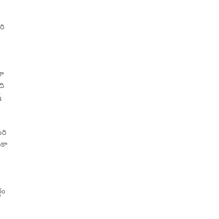
రి
తూ
ది
్
ిరి
ంకా
ధం