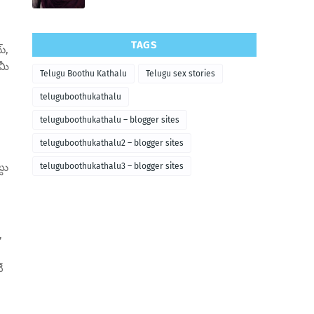
TAGS
్,
మీ
Telugu Boothu Kathalu
Telugu sex stories
teluguboothukathalu
teluguboothukathalu – blogger sites
teluguboothukathalu2 – blogger sites
టు
teluguboothukathalu3 – blogger sites
,
ే