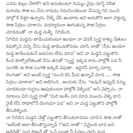
ఎవరు శుబ్రం చేశారో? అని అనుకుంటూ గుమ్మం వైపు చూస్తే నికిత
మరియు సౌజి లు నేను రావడం గమనించకుండా నేనున్న గది నుంచి
హాల్లో కి వెళ్తూ ఉన్నారు. వీళ్ళే చేసి ఉంటారు అని అనుకోని అలా వెళ్తున్న
సౌజి పిర్రలు చూశాను. వయ్యారంగా ఊగుతున్న సౌజి పిర్రలు
చూడడంతో నా మడ్ద మళ్ళీ నిగిడింది.
నిగిడిన మడ్దను జాడించుకుంటూ ఉండగా నా వెనకే స్వర్ణ కాళ్ళు చేతులు
కడుక్కొని వచ్చి నేను మడ్ద జాడించుకోవడం చూసి నాతో “నేను ఉండగా
మడ్ద జాడించుకునే అవసరం లేదు మావ” అని నా మడ్దని పట్టుకొని
కింద కూర్చోబోతుంటే నేను తనతో “స్వర్ణ ఇక్కడ కాదు హాల్లోకి పద నీ
సంగతి, ఆ సౌజి సంగతి అక్కడే చెపుతా . ఇద్దరినీ మార్చి మార్చి
దెంగుతా” అని అంటే స్వర్ణ “మంచి కసి మీద ఉన్నావే మావ ….. సౌజి
పిర్రలు చూశావా” అని అడిగింది . అందుకు నేను “అవునే ఇప్పుడే నన్ను
చూడకుండా గుద్దలు ఊపుకుంటూ హాల్లోకి వెళ్ళింది” అని చెప్పాను. నా
మాటలు విని స్వర్ణ నాతో “మరి ఇంకేం పద మావ ముందు వెళ్ళి దాని
నైటీ లేపి సోఫాలోనే దెంగుదూ పద” అని నా మడ్ద పట్టుకొని హాల్లోకి
తీసుకెళ్ళింది .
నా నిగిడిన మడ్దని చేత్తో పట్టుకొని తీసుకురావడం చూసిన సౌజి నాతో
“అదేంటి అలా తీసుకొస్తున్నావ్ ?”అని నాతో “ ఏమైంది బావ అని
అడిగితే” స్వర్ణ సౌజనే తో “ఒసే లంజా నీ పిర్రలు చూసి మడ్ద