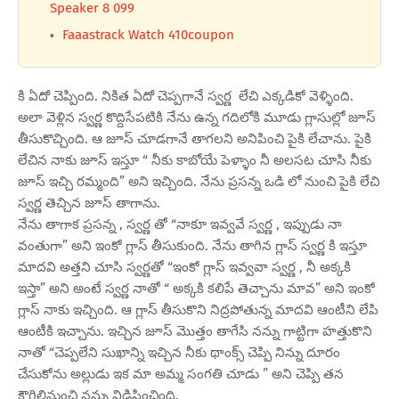
Speaker 8 099
Faaastrack Watch 410coupon
కి ఏదో చెప్పింది. నికిత ఏదో చెప్పగానే స్వర్ణ లేచి ఎక్కడికో వెళ్ళింది.
అలా వెళ్లిన స్వర్ణ కొద్దిసేపటికి నేను ఉన్న గదిలోకి మూడు గ్లాసుల్లో జూస్
తీసుకొచ్చింది. ఆ జూస్ చూడగానే తాగలని అనిపించి పైకి లేచాను. పైకి
లేచిన నాకు జూస్ ఇస్తూ “ నీకు కాబోయే పెళ్ళాం నీ అలసట చూసి నీకు
జూస్ ఇచ్చి రమ్మంది” అని ఇచ్చింది. నేను ప్రసన్న ఒడి లో నుంచి పైకి లేచి
స్వర్ణ తెచ్చిన జూస్ తాగాను.
నేను తాగాక ప్రసన్న , స్వర్ణ తో “నాకూ ఇవ్వవే స్వర్ణ , ఇప్పుడు నా
వంతుగా” అని ఇంకో గ్లాస్ తీసుకుంది. నేను తాగిన గ్లాస్ స్వర్ణ కి ఇస్తూ
మాదవి అత్తని చూసి స్వర్ణతో “ఇంకో గ్లాస్ ఇవ్వవా స్వర్ణ , నీ అక్కకి
ఇస్తా” అని అంటే స్వర్ణ నాతో “ అక్కకి కలిపే తెచ్చాను మావ” అని ఇంకో
గ్లాస్ నాకు ఇచ్చింది. ఆ గ్లాస్ తీసుకొని నిద్రపోతున్న మాదవి ఆంటీని లేపి
ఆంటీకి ఇచ్చాను. ఇచ్చిన జూస్ మొత్తం తాగేసి నన్ను గాట్టిగా హత్తుకొని
నాతో “చెప్పలేని సుఖాన్ని ఇచ్చిన నీకు థాంక్స్ చెప్పి నిన్ను దూరం
చేసుకోను అల్లుడు ఇక మా అమ్మ సంగతి చూడు ” అని చెప్పి తన
కౌగిలినుంచి నన్ను విడిపించింది.