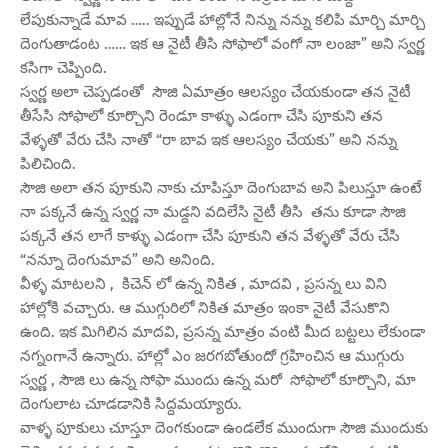
లేపుకున్నాడే మావ ….. ఇప్పుడే హాల్లోనే నిన్ను నన్ను కలిపి మార్చి మార్చి
దెంగుతాడంట …… ఇక ఆ నైటీ తీసి సోఫాలో వంగో నా లంజా” అని స్వర్ణ
కసిగా చెప్పింది.
స్వర్ణ అలా చెప్పడంతో సౌజి ఏమాత్రం ఆలస్యం చేయకుండా తన నైటీ
తీసేసి సోఫాలో కూర్చొని రెండూ కాళ్ళు ఎడంగా చేసి పూకుని తన
వేళ్ళతో వేరు చేసి నాతో “రా బావ ఇక ఆలస్యం చేయకు” అని నన్ను
పిలిచింది.
సౌజి అలా తన పూకుని నాకు చూపిస్తూ దెంగుబావ అని పిలుస్తూ ఉంటే
నా పక్కనే ఉన్న స్వర్ణ నా మడ్దని వదిలేసి నైటీ తీసి తను కూడా సౌజి
పక్కనే తన లాగే కాళ్ళు ఎడంగా చేసి పూకుని తన వేళ్ళతో వేరు చేసి
“నన్నూ దెంగుమావ” అని అనింది.
వీళ్ళ మాటలని , కిచెన్ లో ఉన్న నికిత , మాదవి , ప్రసన్న లు విని
హాల్లోకి వచ్చారు. ఆ ముగ్గురిలో నికిత మాత్రం ఇంకా నైటీ వేసుకొని
ఉంది. ఇక మిగిలిన మాదవి, ప్రసన్న మాత్రం వంటి మీద బట్టలు లేకుండా
నగ్నంగానే ఉన్నారు. హాల్లో ఎం జరగబోతుందో గ్రహించిన ఆ ముగ్గురు
స్వర్ణ , సౌజి లు ఉన్న సోఫా ముందు ఉన్న మరో సోఫాలో కూర్చొని, మా
దెంగులాట చూడడానికి సిద్దమయ్యారు.
వాళ్ళ పూకులు చూస్తూ దెంగకుండా ఉండలేక ముందుగా సౌజి ముందుకు