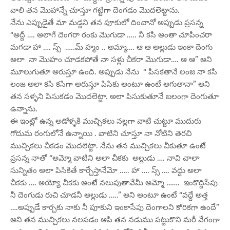
వాలి తన మొహాన్నే చూస్తూ గట్టిగా దెంగడం మొదలెట్టాను.
నేను ఎప్పుడైతే మా మడ్దని తన పూకులో దించానో అప్పుడు ప్రసన్న
“అద్దీ …. అలాగే దెంగరా రంకు మొగుడా ….. నీ కసి అంతా చూపించరా
మగడా హా …. స్స్ …..మ్ హ్మం .. అమ్మా…. ఆ ఆ అల్లుడు ఇంకా దెంగు
అలా నా మొహం చూడకపోతే నా సళ్లు చీకరా మొగుడా…. ఆ ఆ” అని
మూలుగుతూ అరుస్తూ ఉంది. అప్పుడు నేను “ పిసకతానే లంజ నా కసి
లంజ అలా కసి కసిగా అరుస్తూ పిసికు అంటూ ఉంటే అగుతానా” అని
తన సళ్ళని పిసుకడం మొదలెట్టా. అలా పిసుకుతూనే బలంగా దెంగుతూ
ఉన్నాను.
ఈ ఇంట్లో ఉన్న అడోళ్ళకి ముచ్చికలు నల్లగా వాటి చుట్టూ ముదురు
గోదుమ రంగులోనే ఉన్నాయి . వాటిని చూస్తూ నా నోటిని తెరచి
ముచ్చికలు చీకడం మొదలెట్టా. నేను తన ముచ్చికలు చీకుతూ ఉంటే
ప్రసన్న నాతో “అమ్మో వాటిని అలా చీకకు అల్లుడు …. నావి చాలా
సున్నితం అలా పిసికితే కార్చేస్తానేమో ….. హా …. స్స్ …. వద్దు అలా
చీకకు …. అయ్యో చీకకు అంటే నలుపుతావేమీ అమ్మో ……. ఇంకొద్దిసేపు
నీ దెంగుడు రుచి చూడనీ అల్లుడు …..” అని అంటూ ఉంటే “వద్దే అత్త
….అప్పుడే కార్చకు నాకు నీ పూకుని ఇంకాసేపు దెంగాలని కోరికగా ఉందే”
అని తన ముచ్చికలు నలపడం ఆపి తన నడుము పట్టుకొని మరీ వేగంగా