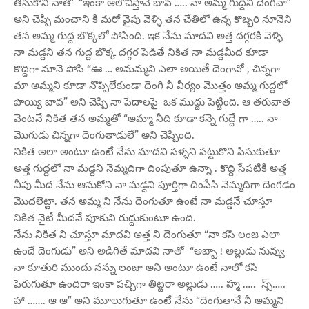
తీసుకొని నాతో “ఇంకా ఆలోచిస్తావే బావ ….. నా అమ్మ గుద్దని దెంగవా”
అని చెప్పి మంచాని కి మరో వైపు వెళ్ళి తన చేతిలో ఉన్న కొబ్బరి నూనెని
తన అమ్మ గుద్ద బొక్కలో పోసింది. ఇక నేను మాదవి అత్త దగ్గరకి వెళ్ళి
నా మడ్దని తన గుద్ద బొక్క దగ్గర పెడితే నికిత నా మడ్దమీద కూడా
కొద్దిగా నూనె పోసి “ఊ … అమమ్మని ఎలా అయితే దెంగావో , చిన్నగా
మా అమ్మని కూడా నొప్పిలేకుండా దెంగి నీ వీర్యం మొత్తం అమ్మ గుద్దలో
పొయ్యి బావ” అని చెప్పి నా పెదాలపై ఒక ముద్దు పెట్టింది. ఆ తరువాత
వెంటనే నికిత తన అమ్మతో “అమ్మా నీది కూడా కన్నె గుద్దే గా ….. నా
మొగుడు చిన్నగా దెంగుతాడులే” అని చెప్పింది.
నికిత అలా అంటూ ఉంటే నేను మాదవి సళ్ళని పట్టుకొని పిసుకుతూ
అత్త గుద్దలో నా మడ్దని నెమ్మదిగా దింపుతూ ఉన్నా . కొద్ది సేపటికి అత్త
వీపు మీద నేను ఆనుకోని నా మడ్దని పూర్తిగా దింపేసి నెమ్మదిగా దెంగడం
మొదలెట్టా. తన అమ్మ ని నేను దెంగుతూ ఉంటే నా మడ్డనే చూస్తూ
నికిత నైటీ మీదనే పూకుని రుద్దుకుంటూ ఉంది.
నేను నికిత ని చూస్తూ మాదవి అత్త ని దెంగుతూ “నా కసి లంజ ఎలా
ఉందే దెంగుడు” అని అడిగితే మాదవి నాతో “అబ్బా ! అల్లుడు నువ్వు
నా కూతురి ముందు నన్ను లంజా అని అంటూ ఉంటే నాలో కసి
పెరుగుతూ ఉందిరా ఇంకా పచ్చిగా తిట్టరా అల్లుడు ….. హ్మ ….. స్స్…..
హా ……. ఆ ఆ” అని మూలుగుతూ ఉంటే నేను “దెంగుతానే నీ అమ్మని