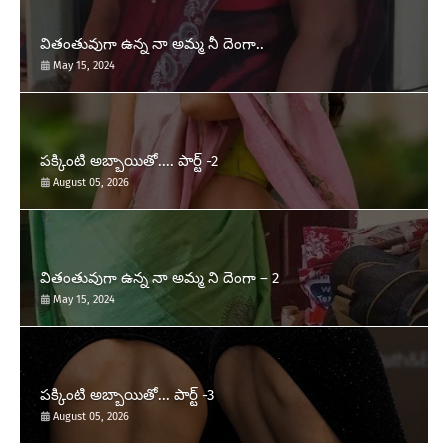
వితంతువుగా ఉన్న నా అమ్మ నీ దెంగా..
May 15, 2024
పక్కింటి అబ్బాయితో.... పార్ట్ -2
August 05, 2026
వితంతువుగా ఉన్న నా అమ్మ ని దెంగా – 2
May 15, 2024
పక్కింటి అబ్బాయితో... పార్ట్ -3
August 05, 2026