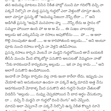
తన అమమ్మ మాటలు వినిన నికిత హాల్లో నుంచి మా గదిలోకి వచ్చి నా
పక్కనే నిల్చొని నా మడ్డ ప్రసన్న గుద్దలో ఎలా వెళ్తుందో చూస్తూ ఉంది.
అలా చూస్తూ ప్రసన్న తో “అమమ్మ నిజంగా నొప్పి లేదా … ?” అని
అడిగితే ప్రసన్న “అవునే మనవరాల హ్మ …..నొప్పి లేదు ఆ స్తానం లో
సమ్మగా హాయిగా ఉంది హా ఆ ఆ ఆ మ్ …. ఈ సుఖం చాలయ్యా
అల్లుడు ఇక ఎక్కువసేపు నా రసాలు అపుకోలేను …… హా …. ఆ అలా
గొల్లి నలుపుతూ ఉంటే …… ఆ ఆ కారిపోతుంది అల్లుడు…..” అని అంటూ
పూకు నుంచి రసాలు కార్చేసి నా వెళ్లని తడిపేసాయి.
ప్రసన్న రసాలు కార్చిన వెంటనే నా మడ్దని గుద్దలోనుంచి తానే బయటకి
తీసేసి మంచం మీద బొక్కబోర్లా పనుకొని అలసటతో నెమ్మదిగా నాతో
“నీకు కారకుండానే కార్చుకున్నా అల్లుడు ….. ఇక నా వల్ల కాదు …..” అని
అలాగే పనుకొని ఉండిపోయింది.
ఇందాకే నా వీర్యం కార్చడం వల్ల నాకు ఇంకా కారేలా లేదు. ఇప్పుడు ఎం
చేయాలి అని అనుకుంటూ ఉండగా నా పక్కనే ఉన్న మాదవి అత్త నేను
ఆడగకుండానే మోకాళ్ళ మీద పనుకొని తన గుద్దని రెండూ చేతులతో
విడదీసి “అల్లుడు ….. నువ్వు చెప్పకపోయిన నీ బాద అర్ధం చేసుకున్నా.
దా .. వచ్చి నీ మడ్దని నా గుద్దలో దించి దెంగు” అని చెప్పింది.
మాదవి అలా చెప్పగానే నా పక్కనే నిల్చొని ఉన్న నికిత కొబ్బరి నూనె