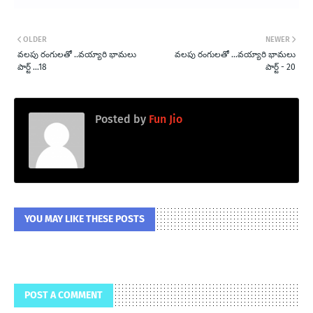
OLDER
NEWER
వలపు రంగులతో ..వయ్యారి భామలు
వలపు రంగులతో ...వయ్యారి భామలు
పార్ట్ ...18
పార్ట్ - 20
Posted by
Fun Jio
YOU MAY LIKE THESE POSTS
POST A COMMENT