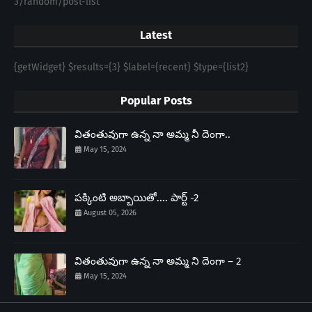
3/random/post-list
Latest
{getWidget} $results={3} $label={recent} $type={list2}
Popular Posts
వితంతువుగా ఉన్న నా అమ్మ నీ దెంగా..
May 15, 2024
పక్కింటి అబ్బాయితో.... పార్ట్ -2
August 05, 2026
వితంతువుగా ఉన్న నా అమ్మ ని దెంగా – 2
May 15, 2024