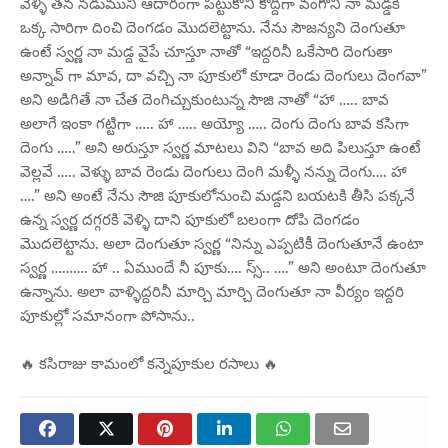
వెళ్ళి తన నడుముని ఆదారంగా పట్టుకొని కొద్దిగా వంగోని నా మడ్డకి
ఒక్క సారిగా దించి దెంగడం మొదలెట్టాను. నేను సౌజన్యని దెంగుతూ
ఉంటే స్వర్ణ నా మడ్ద వైపే చూస్తూ నాతో “ఇద్దరినీ ఒకేసారి దెంగుతా
అన్నావ్ గా మావ, దా వచ్చి నా పూకులో కూడా రెండు దెంగులు దెంగవా”
అని అడిగితే నా చేత దెంగిచ్చుకుంటున్న సౌజి నాతో “హా ….. బావ
అలాగే ఇంకా గట్టిగా ….. హా ….. అయ్యో ….. దెంగు దెంగు బావ కసిగా
దెంగు …..” అని అరుస్తూ స్వర్ణ మాటలు విని “బావ అది పిలుస్తూ ఉంటే
వెల్లవే ….. వెళ్ళు బావ రెండు దెంగులు దెంగి మళ్ళీ నన్ను దెంగు…. హా
….” అని అంటే నేను సౌజి పూకులోనుంచి మడ్దని బయటకి తీసి పక్కనే
ఉన్న స్వర్ణ దగ్గరకి వెళ్ళి దాని పూకులో బలంగా దోపి దెంగడం
మొదలెట్టాను. అలా దెంగుతూ స్వర్ణ “నిన్ను ఎప్పటికీ దెంగుతూనే ఉంటా
స్వర్ణ ………. హా .. ఏముందే నీ పూకు…. స్స్.. ….” అని అంటూ దెంగుతూ
ఉన్నాను. అలా వాళ్ళిద్దరినీ మార్చి మార్చి దెంగుతూ నా వీర్యం ఇద్దరి
పూకుల్లో సమానంగా పోసాను..
🔥 కసిరాజు కామంలో కన్నెపూకుల రసాలు 🔥