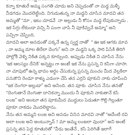
కన్నా కూతురే అమ్మ సంగతి చూడు అని చెప్పడంతో నా మడ్ద మళ్ళీ
నీడగడం మొదలెట్టింది. నిగుడుతున్న నా మడ్దని చూసిన మాదవి తన
అమ్మతో “మా , ఇటు చూడవే నా అల్లుడు నీ కోసం మడ్ద లేపుకున్నాడు .
ఇక సిగ్గు లేకుండా వచ్చి నీ పంగా చాపి నీ పూకివ్వవే అమ్మా” అని
పచ్చిగా చెప్పింది.
మాదవి అలా అనడంతో పక్కనే ఉన్న స్వర్ణ నాతో “ ఊ ఇక ఆగకు మావ
, నా అమ్మ దూల తిరేలా దెంగు” అని నా మడ్దని ఒక్క సారి పిసికి తిరిగి
హాల్లోకి వెళ్ళి నికిత పక్కన కూర్చుంది. అప్పుడు నికిత ని చూసిన నేను
‘ఇక ఆలస్యం దేనికి’ అన్నట్టు గా అంటే ఇక నేను ప్రసన్న ని కసిగా చూసా.
నా చూపులో ఉన్న భావం అర్ధం చేసుకున్న ప్రసన్న మంచం మీద వెల్లకిలా
పనుకొని రెండూ కాళ్ళు ఎడంగా చేసి తన ఎర్రని పూకుని నాకు చూపించి
“ఇక దెంగరా అల్లుడా” అని అనింది. తన పూకు చూసిన నేను తనతో
“దెంగుతానే దెంగుతా దానికన్నా ముందు నీ పూకుని నాకుతానే కసి
లంజ” అని అంటూ తన పూకుమీద ముద్దులు పెడుతూ గొల్లి గిల్లుతూ
పూకూ నాకడం మొదలెట్టాను.
నేను తన అమ్మని లంజ అని అనడం వినిన మాదవి నాతో “అదేంటి రవి
అలా లంజ అని అంటున్నావ్ ? మా అమ్మ లంజలా వుందా” అని అంటే
ప్రసన్న తన పెద్ద కూతురితో “వీడు ఇంతేనే , కసి పెరిగితే ఇలాగే