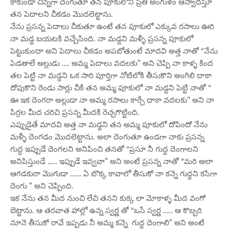
కాకుండా చిన్నగా దెంగుతూ తన పూకులోని ప్రతీ అంగుళం ఆస్వాదిస్తూ
తన పెదాలని చీకడం మొదలెట్టాను.
నేను ప్రసన్న పెదాలు చీకుతూ ఉంటే తన పూకులో ఎక్కువ రసాలు ఊరి
నా మడ్ద బయటకి వచ్చేసింది. నా మడ్దని మళ్ళీ ప్రసన్న పూకులో
పెట్టుకుందా అని పెదాలు చీకడం అపబోతుంటే మాదవి అత్త నాతో “నేను
పెడతాలే అల్లుడు …. అమ్మ పెదాలు వదలకు” అని చెప్పి నా కాళ్ళ కింద
తల పెట్టి నా మడ్దని ఒక సారి పూర్తిగా నోటిలోకి తీసుకొని అంగిలి దాకా
దోపుకొని రెండు సార్లు చీకి తన అమ్మ పూకులో నా మడ్దని పెట్టి నాతో “
ఊ ఇక దెంగరా అల్లుడా నా అమ్మ రసాలు కార్చే దాకా వదలకు” అని నా
పిర్రల మీద చరిచి ప్రసన్న మీదకి రెచ్చగొట్టింది.
ఎప్పుడైతే మాదవి అత్త నా మడ్దని తన అమ్మ పూకులో దోపిందో నేను
మళ్ళీ దెంగడం మొదలెట్టాను. అలా దెంగుతూ ఉండగా నాకు ప్రసన్న
గుద్ద ఇప్పుడే దెంగలని అనిపించి తనతో “ప్రసూ నీ గుద్ద దెంగాలని
అనిపిస్తుండే ….. ఇప్పుడే ఇవ్వవా” అని అంటే ప్రసన్న నాతో “మరి అలా
ఆగడకురా మొగుడా …… ఏ బొక్క కావాలో తీసుకో నా కన్నె గుద్దని కసిగా
దెంగు ” అని చెప్పింది.
ఇక నేను తన మీద నుంచి లేచి తనని కుక్క లా మోకాళ్ళ మీద వంగో
బెట్టాను. ఆ తరవాత హాల్లో ఉన్న స్వర్ణ తో “ఒసే స్వర్ణ ….. ఆ కొబ్బరి
నూనె తీసుకో రావే ఇప్పడు నీ అమ్మ కన్నె గుద్ద దెంగాలి” అని అంటే