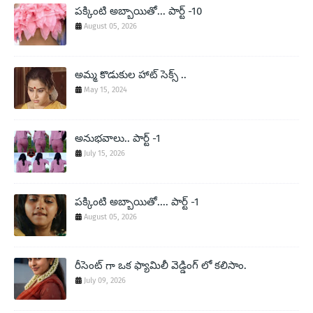
పక్కింటి అబ్బాయితో... పార్ట్ -10
August 05, 2026
అమ్మ కొడుకుల హాట్ సెక్స్ ..
May 15, 2024
అనుభవాలు.. పార్ట్ -1
July 15, 2026
పక్కింటి అబ్బాయితో.... పార్ట్ -1
August 05, 2026
రీసెంట్ గా ఒక ఫ్యామిలీ వెడ్డింగ్ లో కలిసాం.
July 09, 2026