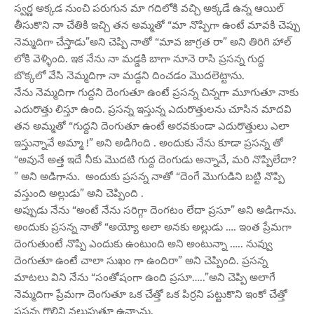
స్వర్ణ అక్కడ నుంచి పరుగున మా గదిలోకి వచ్చి అక్కడే ఉన్న ఆయిల్
తీసుకొని నా చేతికి ఇచ్చి తన అమ్మతో “మా నొప్పిగా ఉంటే మావకి చెప్పు
నెమ్మదిగా చేస్తాడు”అని చెప్పి నాతో “మావ జాగ్రత రా” అని తిరిగి హాల్
లోకి వెళ్ళింది. ఇక నేను నా మడ్డకి బాగా నూనె రాసి ప్రసన్న గుద్ద
బొక్కలో వేసి నెమ్మదిగా నా మడ్దని దించడం మొదలెట్టాను.
నేను నెమ్మదిగా గుద్దని దెంగుతూ ఉంటే ప్రసన్న చిన్నగా మూగుతూ నాకు
ఎదురొత్తు లిస్తూ ఉంది. ప్రసన్న ఇస్తున్న ఎదురొత్తులను చూసిన మాదవి
తన అమ్మతో “గుద్దని దెంగుతూ ఉంటే అరవకుండా ఎదురొత్తులు ఎలా
ఇస్తున్నావే అమ్మా !” అని అడిగింది . అందుకు నేను కూడా ప్రసన్న తో
“అవునే అత్త ఇదే నీకు మొదటి గుద్ద దెంగుడు అన్నావే, మరి నొప్పిలేదా?
” అని అడిగాను. అందుకు ప్రసన్న నాతో “దెంగే మొగుడిని బట్టి నొప్పి
వస్తుంది అల్లుడు” అని చెప్పింది .
అప్పుడు నేను “అంటే నేను సరిగ్గా దెంగటం లేదా ప్రసూ” అని అడిగాను.
అందుకు ప్రసన్న నాతో “అయ్యో అలా అనకు అల్లుడు …. ఇంత ప్రేమగా
దెంగుతుంటే నొప్పి ఎందుకు ఉంటుంది అని అంటున్నా ….. నువ్వు
దెంగుతూ ఉంటే చాలా సుఖం గా ఉందిరా” అని చెప్పింది. ప్రసన్న
మాటలు విని నేను “సంతోషంగా ఉంది ప్రసూ…..”అని చెప్పి అలాగే
నెమ్మదిగా ప్రేమగా దెంగుతూ ఒక చేత్తో ఒక పిర్రని పట్టుకొని ఇంకో చేత్తో
ప్రసన్న గొల్లిని నలుపుతూ ఉన్నాను.