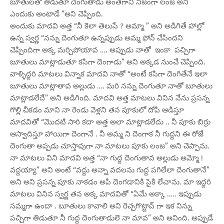
బూతులతో తిడుతూ దెంగుతాడు అంతేగానీ నిజంగా లంజ అని
ఎందుకు అంటాడే ”అని చెప్పింది.
అందుకు మాదవి అత్త “నీ కెలా తెలుసే ? అమ్మా ” అని అడిగితే హాల్లో
ఉన్న స్వర్ణ “నన్ను దెంగుతూ ఉన్నప్పుడు అమ్మ ఫోన్ చేసిందని
చెప్పిందిగా అక్క మర్చిపోయావ …. అప్పుడు నాతో ఇంకా పచ్చిగా
బూతులు మాట్లాడుతూ కసిగా దెంగాడు” అని అక్కడ నుంచే చెప్పింది.
వాళ్ళిద్దరి మాటలు విన్నాక మాదవి నాతో “అంటే కసిగా దెంగితేనే ఇలా
బూతులు మాట్లాతావ అల్లుడు …. మరి నన్ను దెంగుతూ నాతో బూతులు
మాట్లాడలేదే” అని అడిగింది. మాదవి అత్త మాటలు వినిన నేను ప్రసన్న
గొల్లి చీకడం మాని నా రెండు వెళ్లని తన పూకులో దోపి ఆడిస్తూ
మాదవితో “మొదటి సారి కదా అత్త అలా మాట్లాడలేదు .. నీ పూకు బిర్రు
ఆస్వాదిస్తూ హాయిగా దెంగానే . నీ అమ్మ ని దెంగాక నీ గుద్దని ఈ రోజే
దెంగుతా అప్పడు చూస్తావుగా నా మాటలు పూకు లంజ” అని చెప్పాను.
నా మాటలు విని మాదవి అత్త “నా గుద్ద దెంగుతావ అల్లుడు అమ్మో !
వద్దయ్యా” అని అంటే “వద్దు అన్నా వదలను గుద్ద పగిలేలా దెంగుతానే”
అని అని ప్రసన్న పూకు నాకడం అపి దెంగడానికి పైకి లేచాను. మా ఇద్దరి
మాటలు వినిన స్వర్ణ తన అక్క మాదవితో “ఏమే అక్కా ….. ఇప్పుడు
సమ్మగా ఉందా . బూతులు కావాలి అని రెచ్చగొట్టావ్ గా ఇక నిన్ను
పచ్చిగా తిడుతూ నీ గుద్ద దెంగుతాడులె నా మావ” అని అనింది. అప్పుడే