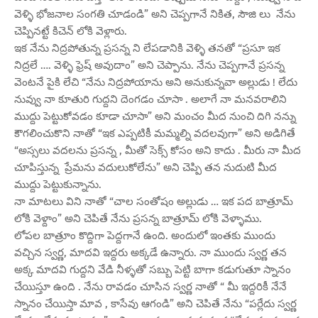
వెళ్ళి భోజనాల సంగతి చూడండి” అని చెప్పగానే నికిత, సౌజి లు నేను
చెప్పినట్టే కిచెన్ లోకి వెళ్లారు.
ఇక నేను నిద్రపోతున్న ప్రసన్న ని లేపడానికి వెళ్ళి తనతో “ప్రసూ ఇక
నిద్రలే …. వెళ్ళి ఫ్రెష్ అవుదాం” అని చెప్పాను. నేను చెప్పగానే ప్రసన్న
వెంటనే పైకి లేచి “నేను నిద్రపోయాను అని అనుకున్నవా అల్లుడు ! లేదు
నువ్వు నా కూతురి గుద్దని దెంగడం చూసా . అలాగే నా మనవరాలిని
ముద్దు పెట్టుకోవడం కూడా చూసా” అని మంచం మీద నుంచి దిగి నన్ను
కౌగలించుకొని నాతో “ఇక ఎప్పటికీ మమ్మల్ని వదలవుగా” అని అడిగితే
“అస్సలు వదలను ప్రసన్న , మీతో సెక్స్ కోసం అని కాదు . మీరు నా మీద
చూపిస్తున్న ప్రేమను వదులుకోలేను” అని చెప్పి తన నుదుటి మీద
ముద్దు పెట్టుకున్నాను.
నా మాటలు విని నాతో “చాల సంతోషం అల్లుడు … ఇక పద బాత్రూమ్
లోకి వెళ్దాం” అని చెపితే నేను ప్రసన్న బాత్రూమ్ లోకి వెళ్ళాము.
లోపల బాత్రూం కొద్దిగా పెద్దగానే ఉంది. అందులో ఇంతకు ముందు
వచ్చిన స్వర్ణ, మాదవి ఇద్దరు అక్కడే ఉన్నారు. నా ముందు స్వర్ణ తన
అక్క మాదవి గుద్దని వేడి నీళ్ళతో సబ్బు పెట్టి బాగా కడుగుతూ స్నానం
చేయిస్తూ ఉంది . నేను రావడం చూసిన స్వర్ణ నాతో “ మీ ఇద్దరికీ నేనే
స్నానం చేయిస్తా మావ , కాసేవు ఆగండి” అని చెపితే నేను “పర్లేదు స్వర్ణ