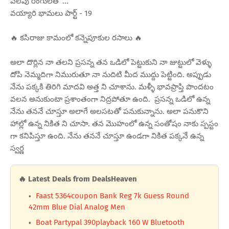
వలపు రంగులతో ...
వయ్యారి భామలు పార్ట్ - 19
🔥 కసిరాజు కామంలో కన్నెపూకుల రసాలు 🔥
అలా దొర్లిన నా తలని ప్రసన్న తన ఒడిలో పెట్టుకుని నా జుట్టులో వెళ్ళు
దోపి నెమ్మదిగా నిమురుతూ నా నుదిటి మీద ముద్దు పెట్టింది. అప్పుడు
నేను పక్కకి తిరిగి మాదవి అత్త ని చూశాను. మళ్ళీ భావప్రాప్తి పొందటం
వలన అనుకుంటా ప్రశాంతంగా నిద్రపోతూ ఉంది. ప్రసన్న ఒడిలో ఉన్న
నేను తననే చూస్తూ అలాగే అలసటతో పనుకున్నాను. అలా పనుకొని
హాల్లో ఉన్న నికిత ని చూసా. తన మొహంలో ఉన్న సంతోషం నాకు స్పస్టం
గా కనిపిస్తూ ఉంది. నేను తననే చూస్తూ ఉండగా నికిత పక్కనే ఉన్న
స్వర్ణ
🔥 Latest Deals from DealsHeaven
Faast 5364coupon Bank Reg 7k Guess Round
42mm Blue Dial Analog Men
Boat Partypal 390playback 160 W Bluetooth