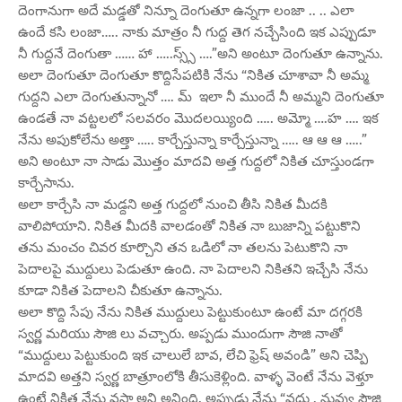
దెంగానుగా అదే మడ్డతో నిన్నూ దెంగుతూ ఉన్నగా లంజా .. .. ఎలా
ఉందే కసి లంజా….. నాకు మాత్రం నీ గుద్ద తెగ నచ్చేసింది ఇక ఎప్పుడూ
నీ గుద్దనే దెంగుతా …… హా …..స్స్స్ ….”అని అంటూ దెంగుతూ ఉన్నాను.
అలా దెంగుతూ దెంగుతూ కొద్దిసేపటికి నేను “నికిత చూశావా నీ అమ్మ
గుద్దని ఎలా దెంగుతున్నానో …. మ్ ఇలా నీ ముందే నీ అమ్మని దెంగుతూ
ఉండతే నా వట్టలలో సలవరం మొదలయ్యింది ….. అమ్మో ….హ …. ఇక
నేను అపుకోలేను అత్తా ….. కార్చేస్తున్నా కార్చేస్తున్నా ….. ఆ ఆ ఆ …..”
అని అంటూ నా సాడు మొత్తం మాదవి అత్త గుద్దలో నికిత చూస్తుండగా
కార్చేసాను.
అలా కార్చేసి నా మడ్దని అత్త గుద్దలో నుంచి తీసి నికిత మీదకి
వాలిపోయాని. నికిత మీదకి వాలడంతో నికిత నా బుజాన్ని పట్టుకొని
తను మంచం చివర కూర్చొని తన ఒడిలో నా తలను పెటుకొని నా
పెదాలపై ముద్దులు పెడుతూ ఉంది. నా పెదాలని నికితని ఇచ్చేసి నేను
కూడా నికిత పెదాలని చీకుతూ ఉన్నాను.
అలా కొద్ది సేపు నేను నికిత ముద్దులు పెట్టుకుంటూ ఉంటే మా దగ్గరకి
స్వర్ణ మరియు సౌజి లు వచ్చారు. అప్పడు ముందుగా సౌజి నాతో
“ముద్దులు పెట్టుకుంది ఇక చాలులే బావ, లేచి ఫ్రెష్ అవండి” అని చెప్పి
మాదవి అత్తని స్వర్ణ బాత్రూంలోకి తీసుకెళ్లింది. వాళ్ళ వెంటే నేను వెళ్తూ
ఉంటే నికిత నేను వస్తా అని అనింది. అప్పుడు నేను “వద్దు , నువ్వు సౌజి