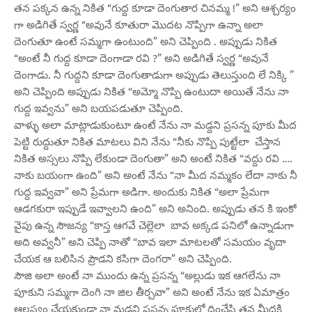
తన పక్కన ఉన్న నికిత “గుద్ద కూడా దెంగుతార చినమ్మ !” అని ఆశ్చర్యం
గా అడిగితే స్వర్ణ “అవునే కూతురా మొదట నొప్పిగా ఉన్నా అలా
దెంగుతూ ఉంటే సమ్మగా ఉంటుంది” అని చెప్పింది . అప్పుడు నికిత
“అంటే నీ గుద్ద కూడా దెంగాడా రవి ?” అని అడిగితే స్వర్ణ “అవునే
దెంగాడు. నీ గుద్దని కూడా దెంగుతాడుగా అప్పుడు తెలుస్తుంది లే నిక్కి ”
అని చెప్పింది అప్పుడు నికిత “అమ్మో నొప్పి ఉంటుదా అయితే నేను నా
గుద్ద ఇవ్వను” అని బయపడుతూ చెప్పింది.
వాళ్ళు అలా మాట్లాడుకుంటూ ఉంటే నేను నా మడ్దని ప్రసన్న పూకు మీద
పెట్టి రుద్దుతూ నికిత మాటలు విని నేను “నీకు నొప్పి పుట్టేలా చేస్తాన
నికిత అస్సలు నొప్పి లేకుండా దెంగుతా” అని అంటే నికిత “వద్దు రవి ….
నాకు బయంగా ఉంది” అని అంటే నేను “నా మీద నమ్మకం లేదా నాకు నీ
గుద్ద ఇవ్వవా” అని ప్రేమగా అడిగా. అందుకు నికిత “అలా ప్రేమగా
ఆడగకురా ఇప్పుడే ఇవ్వాలని ఉంది” అని అనింది. అప్పుడు తన కి ఇంకో
వైపు ఉన్న సౌజన్య “కాస్త ఆగవే చెల్లెలా బావ అక్కడ పనిలో ఉన్నాడుగా
అది అవ్వనీ” అని చెప్పి నాతో “బావ ఇలా మాటలతో సమయం వృదా
చేయక ఆ బలిసిన ప్రౌడని కసిగా దెంగరా” అని చెప్పింది.
సౌజి అలా అంటే నా ముందు ఉన్న ప్రసన్న “అల్లుడు ఇక ఆగలేను నా
పూకుని సమ్మగా దెంగి నా జిల తీర్చవా” అని అంటే నేను ఇక ఏమాత్రం
ఆలస్యం చేయకుండా నా మడ్దని ప్రసన్న పూకులో దించేసి తన మీదకి