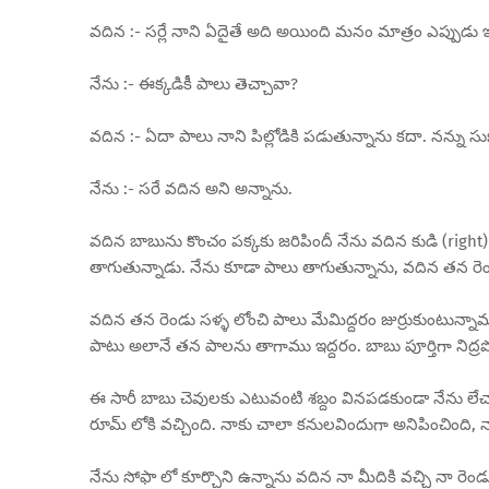
వదిన :- సర్లే నాని ఏదైతే అది అయింది మనం మాత్రం ఎప్పుడ
నేను :- ఈక్కడికీ పాలు తెచ్చావా?
వదిన :- ఏదా పాలు నాని పిల్లోడికి పడుతున్నాను కదా. నన్ను స
నేను :- సరే వదిన అని అన్నాను.
వదిన బాబును కొంచం పక్కకు జరిపిందీ నేను వదిన కుడి (righ
తాగుతున్నాడు. నేను కూడా పాలు తాగుతున్నాను, వదిన తన రెండు 
వదిన తన రెండు సళ్ళ లోంచి పాలు మేమిద్దరం జుర్రుకుంటున్న
పాటు అలానే తన పాలను తాగాము ఇద్దరం. బాబు పూర్తిగా నిద్ర
ఈ సారీ బాబు చెవులకు ఎటువంటి శబ్దం వినపడకుండా నేను లేచాను
రూమ్ లోకి వచ్చింది. నాకు చాలా కనులవిందుగా అనిపించింది, నా 
నేను సోఫా లో కూర్చొని ఉన్నాను వదిన నా మీదికి వచ్చి నా రెండ