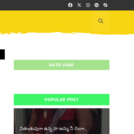
AUTO LOAD
POPULAR POST
వితంతువుగా ఉన్న నా అమ్మ నీ దెంగా..