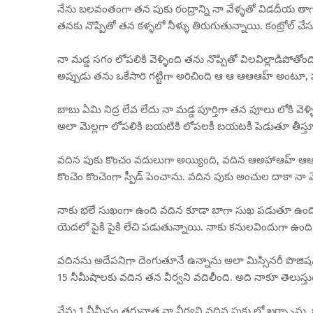
నేను బలవంతంగా తన పుకు రంద్రాన్ని నా వేళ్ళతో విడదీయ తాగాన
తనకు నొప్పితో తన కళ్ళలో నీళ్ళు తిరుగుతున్నాయి. కంట్రోల్ చేస
నా మడ్డ సగం లోపలికి వెళ్ళింది తను నొప్పితో విలవిల్లాడిపోతోం
అప్పుడు తను ఒకేసారి గట్టిగా అరిచింది ఆ ఆ ఆఆఆహ్ అంటూ, 
బాబు ఏమి నిద్ర లేవ లేదు నా మడ్డ పూర్తిగా తన పూలు లోకి వ
అలా మెల్లగా లోపలికి బయటికి లోపలకీ బయటకీ పెడుతూ తీస్తూ
వదిన పుకు కొంచం వదులుగా అయ్యింది, వదిన ఆఅహాఆహ్ ఆ
కొంచెం కొంచెంగా స్పీడ్ పెంచాను. వదిన పుకు అంచుల దాకా నా మొ
నాకు భలే సుఖంగా ఉంది వదిన కూడా బాగా సుఖ పడుతూ ఉంది. 
యెదలో పైకి పైకి లేచి పడుతున్నాయి. నాకు కనులవిందుగా ఉంద
వదినను అదేపనిగా దెంగుతూనే ఉన్నాను అలా మిస్సినరీ పొజిషన
15 నీమీషాలకు వదిన తన వీర్వని వదిలీంది. అది నాకూ తెలుస్తుంద
నేను 1 నీమీషం తరువాత నా వీర్యని వదిన పుకు లో ఖర్చ్చాను. ఒ