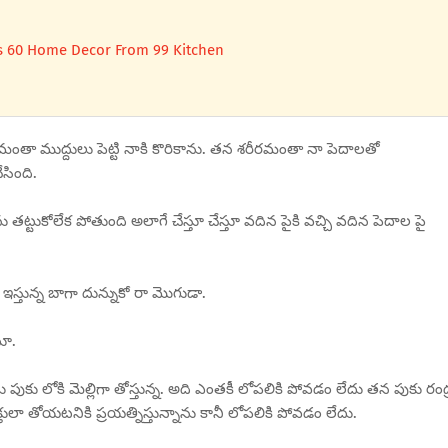
s 60 Home Decor From 99 Kitchen
ీరమంతా ముద్దులు పెట్టి నాకి కొరికాను. తన శరీరమంతా నా పెదాలతో
సింది.
 తట్టుకోలేక పోతుంది అలాగే చేస్తూ చేస్తూ వదిన పైకి వచ్చి వదిన పెదాల పై
ఇస్తున్న బాగా దున్నుకో రా మొగుడా.
టూ.
 పుకు లోకి మెల్లిగా తోస్తున్న. అది ఎంతకీ లోపలికి పోవడం లేదు తన పుకు రంద
తులా తోయటనికి ప్రయత్నిస్తున్నాను కానీ లోపలికి పోవడం లేదు.