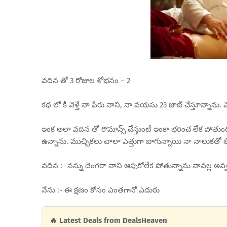
వదిన తో 3 రోజుల శోభనం – 2
కథ లో కీ వెళ్తే నా పేరు నాని, నా వయసు 23 జాబ్ చేస్తూన్న
ఇంక అలా వదిన తో రొమాన్స్ చేస్తుంటే ఇంకా భరించ లేక ప
ఉన్నాను. ముచ్చికలు చాలా ఎత్తుగా బాగున్నాయి నా నాలుకతో
వదిన :- నన్ను దెంగరా నాని ఆపుకోలేక పోతున్నాను నావల్ల అవ
నేను :- ఈ క్షణం కోసం ఎంతగానో ఎదురు
🔥 Latest Deals from DealsHeaven