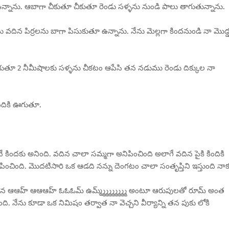
 ఉన్నాను. ఆబాగా చీకుతూ చీకుతూ రెండు సళ్ళను నుండి పాలు తాగుతున్నాను.
ు వదిన పిర్రలను బాగా పిసుకుతూ ఉన్నాను. నేను మెల్లగా కిందనుండి నా మొడ్
 చీకుతూ 2 నీమీషాలకు సళ్ళను చీకటం ఆపేసి తన నడుము రెండు దిక్కుల నా
ిందికి ఊగుతూ.
ే కిందకు అనింది. వదిన చాలా సమ్మగా అనిపించింది అలాగే వదిన పైకి కిందికి
ించింది. మొదటిసారి ఒక ఆడది నన్ను దెంగటం చాలా సంతృప్తిని ఇస్తుంది నా
ిన ఆఆహ్ ఆఆఆహ్ ఓఓఓమ్ ఉమ్మ్మ్మ్మ్మ్మ్మ్మ్మ్ అంటూ ఆరుపులతో రూమ్ అంత
సింది. నేను కూడా ఒక నిమిషం తర్వాత నా వెచ్చని వీర్యాన్ని తన పుకు లోకి