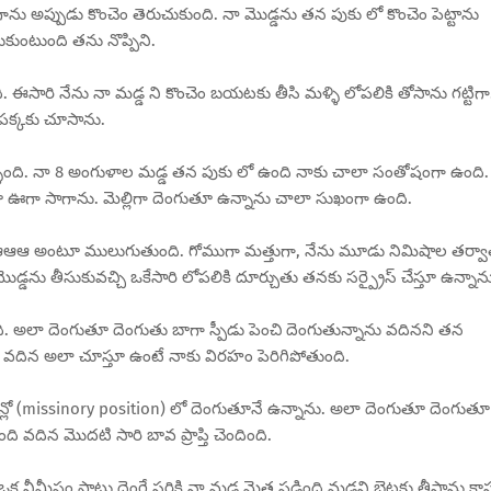
ు అప్పుడు కొంచెం తెరుచుకుంది. నా మొడ్డను తన పుకు లో కొంచెం పెట్టాను
ుకుంటుంది తను నొప్పిని.
ది. ఈసారి నేను నా మడ్డ ని కొంచెం బయటకు తీసి మళ్ళి లోపలికి తోసాను గట్టిగా
పక్కకు చూసాను.
ెళ్ళింది. నా 8 అంగుళాల మడ్డ తన పుకు లో ఉంది నాకు చాలా సంతోషంగా ఉంది.
 ఊగా సాగాను. మెల్లిగా దెంగుతూ ఉన్నాను చాలా సుఖంగా ఉంది.
ఆఆఆ అంటూ ములుగుతుంది. గోముగా మత్తుగా, నేను మూడు నిమిషాల తర్వ
డ్డను తీసుకువచ్చి ఒకేసారి లోపలికి దూర్చుతు తనకు సర్ప్రైస్ చేస్తూ ఉన్నాన
అలా దెంగుతూ దెంగుతు బాగా స్పీడు పెంచి దెంగుతున్నాను వదినని తన
ి వదిన అలా చూస్తూ ఉంటే నాకు విరహం పెరిగిపోతుంది.
్లో (missinory position) లో దెంగుతూనే ఉన్నాను. అలా దెంగుతూ దెంగుతూ
ి వదిన మొదటి సారి బావ ప్రాప్తి చెందింది.
క నీమీషం పాటు దెంగే సరికి నా మడ్డ మెత్త పడింది మడ్డని బైటకు తీసాను కాస్