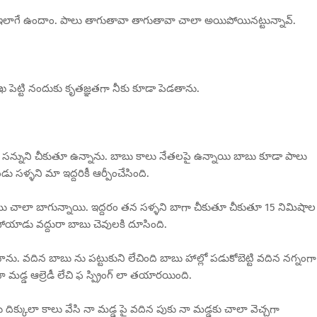
ు ఇలాగే ఉందాం. పాలు తాగుతావా తాగుతావా చాలా అయిపోయినట్టున్నావ్.
ుఖ పెట్టి నందుకు కృతజ్ఞతగా నీకు కూడా పెడతాను.
t) సన్నుని చీకుతూ ఉన్నాను. బాబు కాలు నేతలపై ఉన్నాయి బాబు కూడా పాలు
సళ్ళని మా ఇద్దరికీ ఆర్పీంచేసింది.
ాము చాలా బాగున్నాయి. ఇద్దరం తన సళ్ళని బాగా చీకుతూ చీకుతూ 15 నిమిషాల
పోయాడు వద్దురా బాబు చెవులకి దూసింది.
. వదిన బాబు ను పట్టుకుని లేచింది బాబు హాల్లో పడుకోబెట్టి వదిన నగ్నంగా
మడ్డ ఆల్రెడీ లేచి ఫ స్ప్రింగ్ లా తయారయింది.
ు దిక్కులా కాలు వేసి నా మడ్డ పై వదిన పుకు నా మడ్డకు చాలా వెచ్చగా