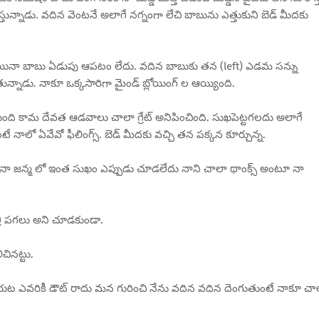
స్తున్నాడు. వదిన వెంటనే అలాగే నగ్నంగా లేచి బాబును ఎత్తుకుని బెడ్ మీదకు
ది అయినా బాబు ఏడుపు ఆపటం లేదు. వదిన బాబుకు తన (left) ఎడమ సన్ను
తున్నాడు. నాకూ ఒక్కసారిగా మైండ్ బ్లోయింగ్ ల ఆయ్యింది.
ంది కామ దేవత ఆడవాలు చాలా గ్రేట్ అనిపించింది. సుఖపెట్టగలదు అలాగే
ాలో ఏవేవో ఫీలింగ్స్. బెడ్ మీదకు వచ్చి తన పక్కన కూర్చున్న.
్? నా జన్మ లో ఇంత సుఖం ఎప్పుడు చూడలేదు నాని చాలా థాంక్స్ అంటూ నా
్రి పగలు అని చూడకుండా.
చినట్టు.
ే బయట ఎవరికీ డౌట్ రాదు మన గురించి నేను వదిన వదిన దెంగుతుంటే నాకూ చా