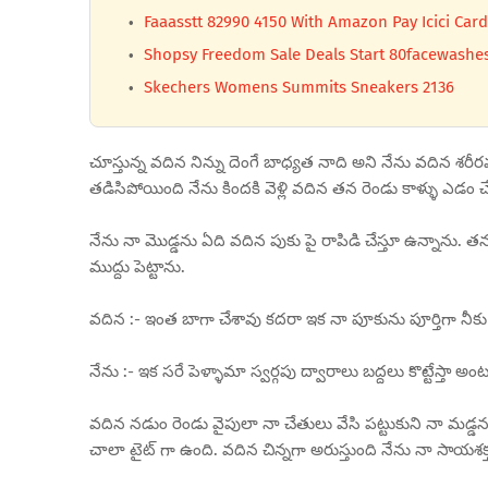
Faaasstt 82990 4150 With Amazon Pay Icici Card
Shopsy Freedom Sale Deals Start 80facewashe
Skechers Womens Summits Sneakers 2136
చూస్తున్న వదిన నిన్ను దెంగే బాధ్యత నాది అని నేను వదిన శర
తడిసిపోయింది నేను కిందకి వెళ్లి వదిన తన రెండు కాళ్ళు ఎడం చే
నేను నా మొడ్డను ఏది వదిన పుకు పై రాపిడి చేస్తూ ఉన్నాను. తను
ముద్దు పెట్టాను.
వదిన :- ఇంత బాగా చేశావు కదరా ఇక నా పూకును పూర్తిగా నీకు 
నేను :- ఇక సరే పెళ్ళామా స్వర్గపు ద్వారాలు బద్దలు కొట్టేస్తా అం
వదిన నడుం రెండు వైపులా నా చేతులు వేసి పట్టుకుని నా మడ్డను
చాలా టైట్ గా ఉంది. వదిన చిన్నగా అరుస్తుంది నేను నా సాయశక్