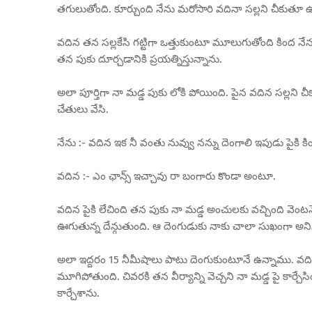
తగులుతోంది. కూర్చుంది నేను మరోసారి వదినా సల్లని చీకుతూ
వదిన తన సల్లకేసి గట్టిగా ఒత్తుకుంటూ మూలుగుతోంది కింద నేన
తన పుకు దూర్చడానికి ప్రయత్నిస్తున్నాను.
అలా పూర్తిగా నా మడ్డ పుకు లోకి పోయింది. పైన వదిన సల్లని
చేతులు వేసి.
నేను :- వదిన ఇక నీ వంతు నువ్వు నన్ను దెంగాలి ఇపుడు పైకి క
వదిన :- ఎం ఛాన్స్ ఇచ్చావు రా బంగారు కొండా అంటూ.
వదిన పైకి లేచింది తన పుకు నా మడ్డ అంచులకు వచ్చింది వెంటన
ఊగుతున్న దేన్గుతుంది. ఆ దెంగుడుకు నాకు చాలా సుఖంగా అనిప
అలా ఇద్దరం 15 నీమీషాలు పాటు దెంగుకుంటూనే ఉన్నాము. వద
మూగిపోతుంది. చివరకి తన వీర్యాన్ని వెచ్చని నా మడ్డ పై కార్చే
కార్చేశాను.