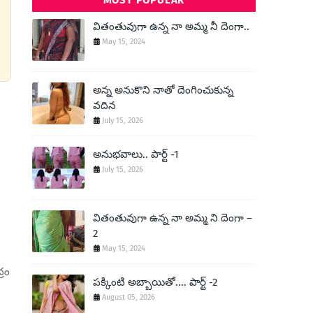
MOST POPULAR
వితంతువుగా ఉన్న నా అమ్మ నీ దెంగా..
May 15, 2024
అన్న అనుకొని నాతో దెంగించుకున్న
వదిన
July 15, 2026
అనుభవాలు.. పార్ట్ -1
July 15, 2026
వితంతువుగా ఉన్న నా అమ్మ ని దెంగా –
2
May 15, 2024
్రం
పక్కింటి అబ్బాయితో.... పార్ట్ -2
August 05, 2026