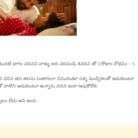
ాను. మొదటి భాగం చదవని వాళ్ళు అది చదవండి, #వదిన తో 3 రోజుల శోభనం – 1.
ోతుంది వదిన తన తలను సుతారంగా నిమురుతూ సళ్ళ ముచ్చికలతో ఆడుకుంటూ
 తో వాటిని ఆడుకుంటూ ఉన్నాను వదిన ఇంకా ఆపుకోలేక.
్వటం లేదు అని అంది.