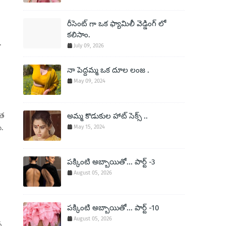
రీసెంట్ గా ఒక ఫ్యామిలీ వెడ్డింగ్ లో
కలిసాం.
.
July 09, 2026
నా పెద్దమ్మ ఒక దూల లంజ .
May 09, 2024
ాత
అమ్మ కొడుకుల హాట్ సెక్స్ ..
ు.
May 15, 2024
పక్కింటి అబ్బాయితో... పార్ట్ -3
August 05, 2026
పక్కింటి అబ్బాయితో... పార్ట్ -10
August 05, 2026
త