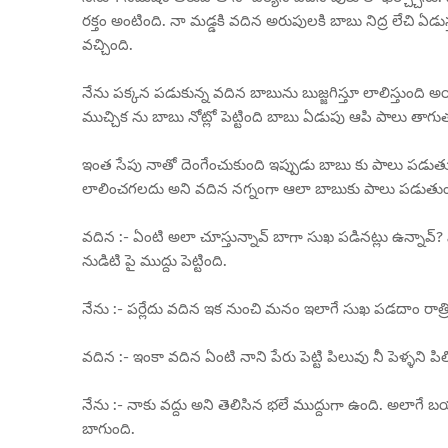
రక్తం అంటింది. నా మడ్డకి వదిన అరుపులకి బాబు నిద్ర లేచి ఏడు
వచ్చింది.
నేను పక్కన పడుకున్న వదిన బాబును బుజ్జగిస్తూ లాలిస్తుం
ముచ్చిక ను బాబు నోట్లో పెట్టింది బాబు ఏడుపు ఆపి పాలు తాగు
ఇంత సేపు నాతో దెంగేంచుకుంది ఇప్పుడు బాబు కు పాలు పడుతు
లాలించగలదు అని వదిన నగ్నంగా ఆలా బాబుకు పాలు పడుతుంటే న
వదిన :- ఏంటి అలా చూస్తున్నావ్ బాగా సుఖ పడినట్లు ఉన్నావ
నుడిటి పై ముద్దు పెట్టింది.
నేను :- పర్లేదు వదిన ఇక నుంచి మనం ఇలాగే సుఖ పడదాం రాత
వదిన :- ఇంకా వదిన ఏంటి నాని పేరు పెట్టి పిలువు నీ పెళ్ళని పిలి
నేను :- నాకు వద్దు అని తెలిసిన భలే ముద్దుగా ఉంది. అలాగ
బాగుంది.