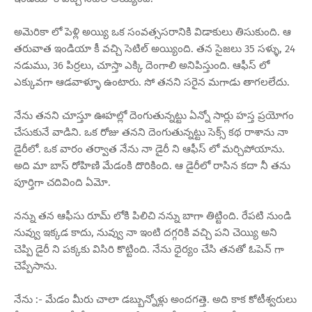
అమెరికా లో పెళ్లి అయ్యి ఒక సంవత్ససరానికి విడాకులు తిసుకుంది. ఆ
తరువాత ఇండియా కీ వచ్చి సెటిల్ అయ్యింది. తన సైజలు 35 సళ్ళు, 24
నడుము, 36 పిర్రలు, చూస్తా ఎక్కి దెంగాలి అనిపిస్తుంది. ఆఫీస్ లో
ఎక్కువగా ఆడవాళ్ళూ ఉంటారు. సో తనని సరైన మగాడు తాగలలేదు.
నేను తనని చూస్తూ ఊహల్లో దెంగుతున్నట్టు ఏన్నో సార్లు హస్త ప్రయోగం
చేసుకునే వాడిని. ఒక రోజు తనని దెంగుతున్నట్టు సెక్స్ కథ రాశాను నా
డైరీలో. ఒక వారం తర్వాత నేను నా డైరీ ని ఆఫీస్ లో మర్చిపోయాను.
అది మా బాస్ రోహిణి మేడంకి దొరికింది. ఆ డైరీలో రాసిన కదా నీ తను
పూర్తిగా చదివింది ఏమో.
నన్ను తన ఆఫీసు రూమ్ లోకి పిలిచి నన్ను బాగా తిట్టింది. రేపటి నుండి
నువ్వు ఇక్కడ కాదు, నువ్వు నా ఇంటి దగ్గరికి వచ్చి పని చెయ్యి అని
చెప్పి డైరీ ని పక్కకు విసిరి కొట్టింది. నేను ధైర్యం చేసి తనతో ఓపెన్ గా
చెప్పేసాను.
నేను :- మేడం మీరు చాలా డబ్బున్నోళ్లు అందగత్తె. అది కాక కోటీశ్వరులు