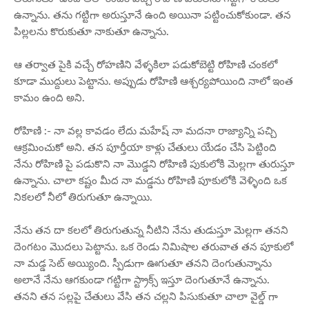
ఉన్నాను. తను గట్టిగా అరుస్తూనే ఉంది అయినా పట్టించుకోకుండా. తన
పిల్లలను కొరుకుతూ నాకుతూ ఉన్నాను.
ఆ తర్వాత పైకి వచ్చే రోహణిని వేళ్ళకిలా పడుకోబెట్టి రోహిణి చంకలో
కూడా ముద్దులు పెట్టాను. అప్పుడు రోహిణి ఆశ్చర్యపోయింది నాలో ఇంత
కామం ఉంది అని.
రోహిణి :- నా వల్ల కావడం లేదు మహేష్ నా మదనా రాజ్యాన్ని పచ్చి
ఆక్రమించుకో అని. తన పూర్తీయా కాళ్లు చేతులు యేడం చేసి పెట్టింది
నేను రోహిణి పై పడుకొని నా మొడ్డని రోహిణి పుకులోకి మెల్లగా తురుస్తూ
ఉన్నాను. చాలా కష్టం మీద నా మడ్డను రోహిణి పూకులోకి వెళ్ళింది ఒక
నికలలో నీలో తిరుగుతూ ఉన్నాయి.
నేను తన దా కలలో తిరుగుతున్న నీటిని నేను తుడుస్తూ మెల్లగా తనని
దెంగటం మొదలు పెట్టాను. ఒక రెండు నిమిషాల తరువాత తన పూకులో
నా మడ్డ సెట్ అయ్యింది. స్పీడుగా ఊగుతూ తనని దెంగుతున్నాను
అలానే నేను ఆగకుండా గట్టిగా స్ట్రాక్స్ ఇస్తూ దెంగుతూనే ఉన్నాను.
తనని తన సల్లపై చేతులు వేసి తన చల్లని పిసుకుతూ చాలా వైల్డ్ గా