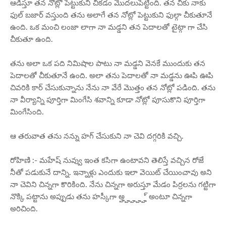
ఆడిస్తూ తన నోట్లో పెట్టుకుని చీకడం మొదలుపెట్టింది. తన చీకు నాకు
ఫుల్ బజార్ వస్తుంది తను అలాగే తన నోట్లో పెట్టుకుని ఫుల్గా చీకుతూనే
ఉంది. ఒక మంచి లంజా లాగా నా మడ్డని తన పెదాలతో టైట్గా గా చేసి
చీకుతూ ఉంది.
తను అలా ఒక పది నిమిషాల పాటు నా మడ్డని వెనకే ముందుకు తన
పెదాలతో చీకుతూనే ఉంది. అలా తను పెదాలతో నా మడ్డను ఊపి ఊపి
చివరికి కార్ చేసుకున్నాను నేను నా వేరే మొత్తం తన నోట్లో పడింది. తను
నా వీర్యాన్ని పూర్తిగా మింగేసి శవాన్ని కూడా నోట్లో పూసుకొని పూర్తిగా
మింగేసింది.
ఆ తరువాత తను నన్ను హగ్ చేసుకుని నా చెవి దగ్గరికి వచ్చి.
రోహిణి :- మహేష్ నువ్వు ఇంత కసిగా ఉంటావని తెలిస్తే వచ్చిన రోజే
నీతో పడుకునే దాన్ని. ఇన్నాళ్లు ఎందుకు ఇలా వెయిట్ చేయించావు అని
నా చెవిని చిన్నగా కొరికింది. నేను చిన్నగా అరుస్తూ మేడం పిర్రలను గట్టిగా
నొక్కి పట్టాను అప్పుడు తను హస్కీగా అ్హ్హ్హ్హ్హ్ అంటూ చిన్నగా
అరిచింది.