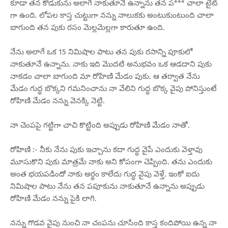
కూడా తన కొడుకును అలాగే నాకుతూనే ఉన్నాను తన ప*** చాలా టైట్
గా ఉంది. లోపల కాస్త చుట్టుగా నన్ను నాలుకకు అంటుకుంటుంది చాలా
బాగుంది తన పుకు రసం మెల్లమెల్లగా కారుతూ ఉంది.
నేను అలాగే ఒక 15 నిమిషాల పాటు తన పుకు రసాన్ని పూకులో
నాకుతూనే ఉన్నాను. నాకు ఇది మొదటి అనుభవం ఒక ఆడదాని పుకు
నాకడం చాలా బాగుంది మా రోహిణి మేడం పుకు. ఆ తర్వాత నేను
మేడం గుద్ధ బొక్కని గమనించాను నా వేలిని గుద్ధ బొక్క వైపు పోనిస్తుంటే
రోహిణి మేడం నన్ను వెనక్కి నెట్టి.
నా చెంపపై గట్టిగా చాచి కొట్టింది అప్పుడు రోహిణి మేడం నాతో.
రోహిణి :- నీకు నేను పుకు ఇచ్చాను కదా గుద్ధ వైపే ఎందుకు వెళ్తావు
మూసుకొని పుకు మాత్రమే నాకు అని కోపంగా చెప్పింది. తను ఎందుకు
అంత భయపడిందో నాకు అర్థం కాలేదు గుద్ధ వైపు వెళ్తే. ఇంకో ఐదు
నిమిషాల పాటు నేను తన పపూకును నాకుతూనే ఉన్నాను అప్పుడు
రోహిణి మేడం నన్ను పైకి లాగి.
నన్ను గొడవ వైపు నుంచి నా చంపను చూసింది కాస్త కందిపోయి ఉన్న నా