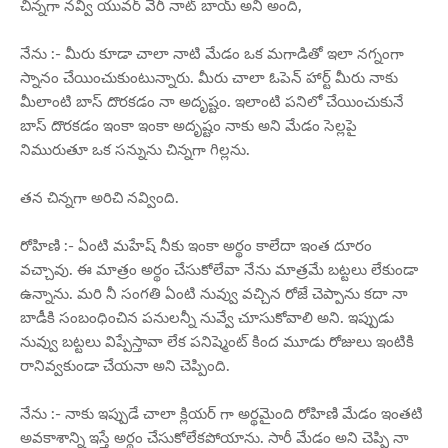
చిన్నగా నవ్వి యువర్ వెరీ నాట్ బాయ్ అని అంది,
నేను :- మీరు కూడా చాలా నాటి మేడం ఒక మగాడితో ఇలా నగ్నంగా
స్నానం చేయించుకుంటున్నారు. మీరు చాలా ఓపెన్ హార్ట్ మీరు నాకు
మీలాంటి బాస్ దొరకడం నా అదృష్టం. ఇలాంటి పనిలో చేయించుకునే
బాస్ దొరకడం ఇంకా ఇంకా అదృష్టం నాకు అని మేడం సెల్లపై
నిమురుతూ ఒక సన్నును చిన్నగా గిల్లను.
తన చిన్నగా అరిచి నవ్వింది.
రోహిణి :- ఏంటి మహేష్ నీకు ఇంకా అర్థం కాలేదా ఇంత దూరం
వచ్చావు. ఈ మాత్రం అర్థం చేసుకోలేవా నేను మాత్రమే బట్టలు లేకుండా
ఉన్నాను. మరి నీ సంగతి ఏంటి నువ్వు వచ్చిన రోజే చెప్పాను కదా నా
బాడీకి సంబంధించిన పనులన్నీ నువ్వే చూసుకోవాలి అని. ఇప్పుడు
నువ్వు బట్టలు విప్పేస్తావా లేక పనిష్మెంట్ కింద మూడు రోజులు ఇంటికి
రానివ్వకుండా చేయనా అని చెప్పింది.
నేను :- నాకు ఇప్పుడే చాలా క్లియర్ గా అర్థమైంది రోహిణి మేడం ఇంతటి
అవకాశాన్ని ఇస్తే అర్థం చేసుకోలేకపోయాను. సారీ మేడం అని చెప్పి నా