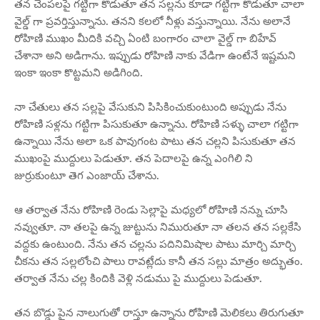
తన చెంపలపై గట్టిగా కొడుతూ తన సల్లను కూడా గట్టిగా కొడుతూ చాలా
వైల్డ్ గా ప్రవర్తిస్తున్నాను. తనని కలలో నీళ్లు వస్తున్నాయి. నేను అలానే
రోహిణి ముఖం మీదికి వచ్చి ఏంటి బంగారం చాలా వైల్డ్ గా బిహేవ్
చేశానా అని అడిగాను. ఇప్పుడు రోహిణి నాకు వేడిగా ఉంటేనే ఇష్టమని
ఇంకా ఇంకా కొట్టమని అడిగింది.
నా చేతులు తన సల్లపై వేసుకుని పిసికించుకుంటుంది అప్పుడు నేను
రోహిణి సళ్లను గట్టిగా పిసుకుతూ ఉన్నాను. రోహిణి సళ్ళు చాలా గట్టిగా
ఉన్నాయి నేను అలా ఒక పావుగంట పాటు తన చల్లని పిసుకుతూ తన
ముఖంపై ముద్దులు పెడుతూ. తన పెదాలపై ఉన్న ఎంగిలి ని
జుర్రుకుంటూ తెగ ఎంజాయ్ చేశాను.
ఆ తర్వాత నేను రోహిణి రెండు సెల్లాపై మధ్యలో రోహిణి నన్ను చూసి
నవ్వుతూ. నా తలపై ఉన్న జుట్టును నిమురుతూ నా తలన తన సల్లకేసి
వద్దకు ఉంటుంది. నేను తన చల్లను పదినిమిషాల పాటు మార్చి మార్చి
చీకను తన సల్లలోంచి పాలు రావట్లేదు కానీ తన సల్లు మాత్రం అద్భుతం.
తర్వాత నేను చల్ల కిందికి వెళ్లి నడుము పై ముద్దులు పెడుతూ.
తన బొడ్డు పైన నాలుగుతో రాస్తూ ఉన్నాను రోహిణి మెలికలు తిరుగుతూ