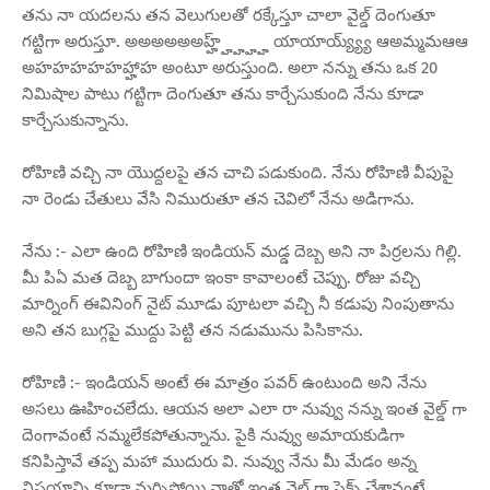
తను నా యదలను తన వెలుగులతో రక్కేస్తూ చాలా వైల్డ్ దెంగుతూ
గట్టిగా అరుస్తూ. అఅఅఅఅఅహ్హ్హ్హ్హ్హ్ యాయాయ్య్య్య్ ఆఅమ్మమఆఆ
అహహహహహహ్హాహ అంటూ అరుస్తుంది. అలా నన్ను తను ఒక 20
నిమిషాల పాటు గట్టిగా దెంగుతూ తను కార్చేసుకుంది నేను కూడా
కార్చేసుకున్నాను.
రోహిణి వచ్చి నా యొద్దలపై తన చాచి పడుకుంది. నేను రోహిణి వీపుపై
నా రెండు చేతులు వేసి నిమురుతూ తన చెవిలో నేను అడిగాను.
నేను :- ఎలా ఉంది రోహిణి ఇండియన్ మడ్డ దెబ్బ అని నా పిర్రలను గిల్లి.
మీ పిఏ మత దెబ్బ బాగుందా ఇంకా కావాలంటే చెప్పు. రోజు వచ్చి
మార్నింగ్ ఈవినింగ్ నైట్ మూడు పూటలా వచ్చి నీ కడుపు నింపుతాను
అని తన బుగ్గపై ముద్దు పెట్టి తన నడుమును పిసికాను.
రోహిణి :- ఇండియన్ అంటే ఈ మాత్రం పవర్ ఉంటుంది అని నేను
అసలు ఊహించలేదు. ఆయన అలా ఎలా రా నువ్వు నన్ను ఇంత వైల్డ్ గా
దెంగావంటే నమ్మలేకపోతున్నాను. పైకి నువ్వు అమాయకుడిగా
కనిపిస్తావే తప్ప మహా ముదురు వి. నువ్వు నేను మీ మేడం అన్న
విషయాన్ని కూడా మర్చిపోయి నాతో ఇంత వైల్డ్ గా సెక్స్ చేశావంటే.