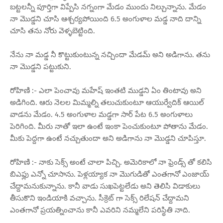
బట్టలన్నీ పూర్తిగా విప్పేసి నగ్నంగా మేడం ముందు నిల్చున్నాను. మేడం
నా మొడ్డని చూసి ఆశ్చర్యపోయింది 6.5 అంగుళాల మడ్డ నాది దాన్ని
చూసి తను నోరు వెళ్ళబెట్టింది.
నేను నా మడ్డ నీ కొట్టుకుంటున్న నచ్చిందా మేడమ్ అని అడిగాను. తను
నా మొడ్డని పట్టుకుని.
రోహిణి :- ఎలా పెంచావు మహేష్ ఇంతటి ముడ్డని ఏం తింటావు అని
అడిగింది. ఆరు నెలల మిమ్మల్ని తలుచుకుంటూ ఆయుర్వేదిక్ ఆయిల్
వాడను మేడం. 4.5 అంగుళాల మడ్డగా సార్ పేట 6.5 అంగుళాలు
పెరిగింది. మీరు నాతో ఇలా ఉంటే ఇంకా పెంచుకుంటూ పోతాను మేడం.
మీకు పెద్దగా ఉంటే నచ్చుతుందా అని అడిగాను నా మొడ్డని చూపిస్తూ.
రోహిణి :- నాకు సెక్స్ అంటే చాలా పిచ్చి. అమెరికాలో నా ఫ్రెండ్స్ తో కలిసి
బిఎఫ్లు ఎన్నో చూసాను. పెళ్లయ్యాక నా మొగుడితో ఎంతగానో ఎంజాయ్
చేద్దామనుకున్నాను. కానీ వాడు సుఖపెట్టలేడు అని తెలిసి విడాకులు
తీసుకొని ఇండియాకి వచ్చాను. సీక్రెట్ గా సెక్స్ రిలేషన్ చేద్దామని
ఎంతగానో ప్రయత్నించాను కానీ ఎవరిని నమ్మలేని పరిస్థితి నాది.