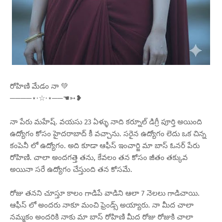
రోహిణి మేడం నా 💚
────⋆⋅☆⋅⋆──☚➳❥
నా పేరు మహేష్. వయసు 23 ఏళ్ళు నాది కర్నూల్ డిగ్రీ పూర్తి అయింది
ఉద్యోగం కోసం హైదరాబాద్ కీ వచ్చాను. సరైన ఉద్యోగం లెదు ఒక చిన్న
కంపెనీ లో ఉద్యోగం. అది కూడా ఆఫీస్ ఇంచార్జి మా బాస్ ఓనర్ పేరు
రోహిణి. చాలా అందగత్తె తను, కేవలం తన కోసం జీతం తక్కువ
అయినా సరే ఉద్యోగం చేస్తుంది తన కోసమే.
రోజు తనని చూస్తూ కాలం గాడిపే వాడిని ఆలా 7 నెలలు గాడిచాయి.
ఆఫీస్ లో అందరు నాకూ మంచి ఫ్రెండ్స్ అయ్యారు. నా మీద చాలా
నమ్మకం అందరికి నాకు మా బాస్ రోహిణి మీద రోజు రోజుకి చాలా