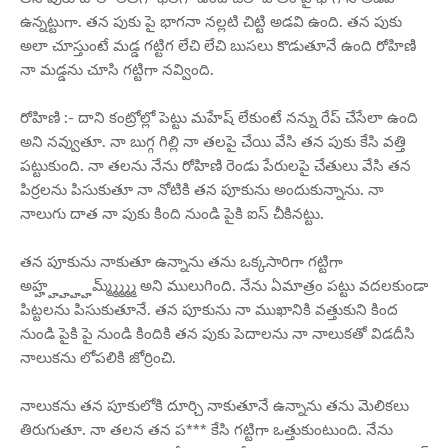
ఉన్నట్టుగా. తన పుకు పై భాగనా నల్లటి చిట్టి అడవి ఉంది. తన పుకు
అలా చూస్తుంటే మడ్డ గట్టిగ లేచి లేచి బుసలు కొడుతూనే ఉంది రోహిణి
నా మడ్డను చూసి గట్టిగా నవ్వింది.
రోహిణి :- దాని కంట్రోల్లో పెట్టు మహేష్ లేకుంటే నన్ను రేప్ చేసేలా ఉంది
అని నవ్వుతూ. నా బుగ్గ గిల్లి నా తలపై చేయి వేసి తన పుకు కేసి వత్తి
పట్టుకుంది. నా తలను నేను రోహిణి రెండు పేరులపై చేతులు వేసి తన
పిర్రలను పిసుకుతూ నా నోటికి తన పూకును అందుకున్నాను. నా
నాలుగు దాత నా పుకు కింది నుండి పైకి ఐస్ చీకినట్టు.
తన పూకును నాకుతూ ఉన్నాను తను ఒక్కసారిగా గట్టిగా
అహ్హ్హ్హ్హ్హమ్మ్మ్మ్మ్మ్ అని ములుగింది. నేను ఏమాత్రం పట్టు వదలకుండా
పిట్టలను పిసుకుతూనే. తన పూకును నా ముఖానికి వత్తుకుని కింద
నుండి పైకి పై నుండి కిందికి తన పుకు పెదాలను నా నాలుకతో విడదీసి
నాలుకను లోపలికి జోర్రించి.
నాలుకను తన పూకులోకి దూర్చి నాకుతూనే ఉన్నాను తను మెలికలు
తిరుగుతూ. నా తలన తన ప*** కేసి గట్టిగా ఒత్తుకుంటుంది. నేను