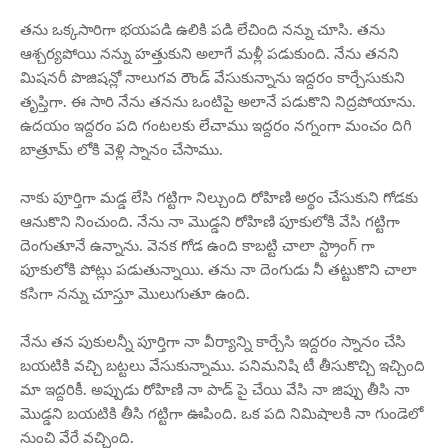
తను ఒక్కసారిగా భయపడి ఉలికి పడి లేచింది నన్ను చూసి. తను
ఆశ్చర్యపోయి నన్ను హత్తుకుని అలాగే మళ్లీ పడుకుంది. నేను తనని
మిషనరీ పొజిషన్లో నాలుగవ రౌండ్ వేసుకున్నాను ఇద్దరం కార్చేసుకుని
తృప్తిగా. ఈ సారి నేను తనను ఒంటిపై అలానే పడుకొని నిద్రపోయాను.
ఉదయం ఇద్దరం పది గంటలకు లేచాము ఇద్దరం నగ్నంగా మంచం దిగి
బాత్రూమ్ లోకి వెళ్లి స్నానం చేసాము.
నాకు పూర్తిగా మడ్డ లేసి గట్టిగా నిల్చుంది రోహిణి అర్థం చేసుకుని గోడకు
ఆనుకొని నించుంది. నేను నా మొడ్డని రోహిణి పూకులోకి వేసి గట్టిగా
దెంగుతూనే ఉన్నాను. వెనక గోడ ఉంది కాబట్టి చాలా స్ట్రాంగ్ గా
పూకులోకి పోట్లు పడుతున్నాయి. తను నా దెంగుడు నీ తట్టుకొని చాలా
కసిగా నన్ను చూస్తూ మొలుగుతూ ఉంది.
నేను తన పుకులన్నీ పూర్తిగా నా వీర్యాన్ని కార్చేసి ఇద్దరం స్నానం చేసి
బయటికి వచ్చి బట్టలు వేసుకున్నాము. పనిమనిషి టీ తీసుకొచ్చి ఇచ్చింది
మా ఇద్దరికీ. అప్పుడు రోహిణి నా పాడ్ పై చేయి వేసి నా జిప్పు తీసి నా
మొడ్డని బయటికి తీసి గట్టిగా ఊపింది. ఒక పది నిమిషాలకి నా గుండెలో
నుంచి వేరే వచ్చింది.