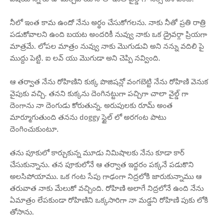
నీలో ఇంత కామ ఉందో నేను అర్థం చేసుకోగలను. నాకు నీతో ప్రతి రాత్రి
పడుకోవాలని ఉంది బయట అందరికీ నువ్వు నాకు ఒక డ్రైవర్గా ప్రియగా
మాత్రమే. లోపల మాత్రం నువ్వు నాకు మొగుడువి అని నన్ను వదిలి పై
ముద్దు పెట్టి. ఐ లవ్ యు మొగుడా అని చెప్పి నవ్వింది.
ఆ తర్వాత నేను రోహిణిని కుక్క పొజిషన్లో వంగబెట్టి నేను రోహిణి వెనుక
వైపుకు వచ్చి. తనని కుక్కను దెంగినట్టుగా పచ్చిగా చాలా వైల్డ్ గా
దెంగాను నా దెంగుడు కోరుతున్న. అరుపులకు రూమ్ అంత
మార్మూగుతుంది తనను doggy స్టైల్ లో అరగంట పాటు
దెంగించుకుంటూ.
తను పూకులో కార్చుకున్న మూడు నిమిషాలకు నేను కూడా కార్
చేసుకున్నాను. తన పూకులోనే ఆ తర్వాత ఇద్దరం పక్కనే పడుకొని
అలసిపోయాము. ఒక గంట సేపు గాఢంగా నిద్రలోకి జారుకున్నాము ఆ
తరువాత నాకు మేలుకో వచ్చింది. రోహిణి అలాగే నిద్రలోనే ఉంది నేను
ఏమాత్రం లేపకుండా రోహిణిని ఒక్కసారిగా నా మడ్డని రోహిణి పుకు లోకి
తోసాను.