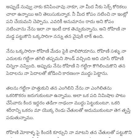
అప్పుడే నువ్వు నాకు కనిపించావు నాకూ, నా మీద నీకు సెక్స్ కోరికలు
చాలా ఉన్నాయి అని తెలుసుకున్నాక. నీ మీద కోపం నటించి నా ఇంట్లో
పని చేయమని చెప్పాను. ఎవరికీ అనుమానం రాదు అని కోపం
నటించాను నేను ఇలా నా ఇంటీ దాక తెచ్చుకున్నాను. అని రోహిణి నా
మడ్డ పట్టుకొని ఒక్కసారిగా నన్ను తన వైపుకి లాక్ ఉంది.
నేను ఒక్కసారిగా రోహిణి మేడం పైకి వాలిపోయాను. రోహిణి సళ్ళు నా
ఎదులకు గట్టిగా తగిలి తప్పమని సౌండ్ వచ్చింది అది చూసి రోహిణి
చిన్నగా నవ్వింది. అప్పుడు నేను రోహిణి ని గట్టిగా కౌగిలించుకొని తన
పెదాలను నా పెదాలతో జోడించి కారణంగా ముద్దు పెట్టాను.
తలను గట్టిగా హత్తుకుని తన ఎంగిలిని నేను నా ఎంగిలితను
ఒకరికొకరం జరుగుకుంటూ ఉన్నాము. అలా ఒక పది నిమిషాల పాటు
చేసేవారు కింద ఇద్దరం తడిగా గాఢంగా ముద్దు పెట్టుకుంటూ. ఒకరి
శరీరాన్ని ఒకరం మా యొక్క రెండు చేతులతో అదుముకుంటూ తెగ తృప్తి
పడుతున్నాము.
రోహిణి మోకాళ్ళ పై కిందకి కూర్చుని నా మాటని తన చేతులతో పట్టుకొని