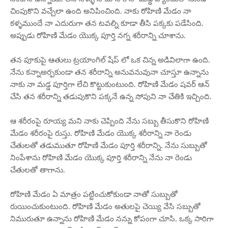
చింపుకొని వచ్చేలా ఉంది అనిపించింది. నాకు రోహిణి మేడం నా
కళ్ళముందే నా ఎదురుగా తన టవల్ని కూడా తీసి పక్కకు పడేసింది.
అప్పుడు రోహిణి మేడం యొక్క పూర్తి నగ్న శరీరాన్ని చూశాను.
తన పూకుపై ఆతులు ట్రయాంగిల్ షేప్ లో ఒక చిన్న అడివిలాగా ఉంది.
నేను కన్నాఅర్పకుండా తన శరీరాన్ని అనువనువునా చూస్తూ ఉన్నాను
నాకు నా మడ్డ పూర్తిగా లేచి కొట్టుకుంటుంది. రోహిణి మేడం షవర్ ఆన్
చేసి తన శరీరాన్ని తడుపుకొని పక్కనే ఉన్న సోపుని నా చేతికి ఇచ్చింది.
ఆ శరీరంపై రూయ్య మని నాకు చెప్పింది నేను సబ్బు తీసుకొని రోహిణి
మేడం శరీరంపై రుస్తు. రోహిణి మేడం యొక్క శరీరాన్ని నా రెండు
చేతులతో తడుముతూ రోహిణి మేడం పూర్తి శరీరాన్ని. నేను సుబ్బుతో
నింపేశాను రోహిణి మేడం యొక్క పూర్తి శరీరాన్ని నేను నా రెండు
చేతులతో తాగాను.
రోహిణి మేడం ఏ మాత్రం పట్టించుకోకుండా నాతో సుబ్బుతో
రుయించుకుంటుంది. రోహిణి మేడం అతులపై చెయ్యి వేసి సబ్బుతో
నిమురుతూ ఉన్నాను రోహిణి మేడం నన్ను కోపంగా చూసి. ఒక్క సారిగా