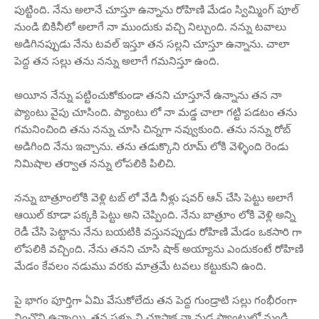
పుట్టింది. నేను అలానే చూస్తూ ఉన్నాను రోహిణి మేడం స్విమ్మింగ్ పూల్
నుండి బికినీలో అలాగే నా ముందుకు వచ్చి నిల్చుంది. నన్ను టవాలు
అడిగినప్పుడు నేను టవల్ ఇస్తూ తన సల్లని చూస్తూ ఉన్నాను. చాలా
పెద్ద తన సల్లు తను నన్ను అలాగే గమనిస్తూ ఉంది.
అయీన నేన్ను పట్టించుకోకుండా తనని చూస్తూనే ఉన్నాను తన నా
ప్యాంటు వైపు చూసింది. ప్యాంటు లో నా మడ్డ చాలా గట్టి పడటం తను
గమనించింది తను నన్ను చూసి చిన్నగా నవ్వుకుంది. తను నన్ను రోబ్
అడిగింది నేను ఇచ్చాను. తను తడుక్కొని రూమ్ లోకి వెళ్ళింది రెండు
నిమిషాల తర్వాత నన్ను లోపలికి పిలిచి.
నన్ను బాత్రూంలోకి వెళ్లి టబ్ లో వేడి నీళ్లు షవర్ ఆన్ చేసి పెట్టు అలాగే
ఆయిల్ కూడా పక్కకి పెట్టు అని చెప్పింది. నేను బాత్రూం లోకి వెళ్లి అన్ని
రెడీ చేసి పెట్టాను నేను బయటికి వస్తునప్పుడు రోహిణి మేడం ఒకసారి గా
లోపలికి వచ్చింది. నేను తనని చూసి షాక్ అయ్యాను ఎందుకంటే రోహిణి
మేడం కేవలం నడుము వరకు మాత్రమే టవలు కట్టుకుని ఉంది.
పై భాగం పూర్తిగా ఏమి వేసుకోలేదు తన పెద్ద గుండ్రాటి సల్లు గంభీరంగా
నించొని ఉన్నాయి. తన సళ్ళు ని చూసాక నా మడ్డ ప్యాంటులో నుండి