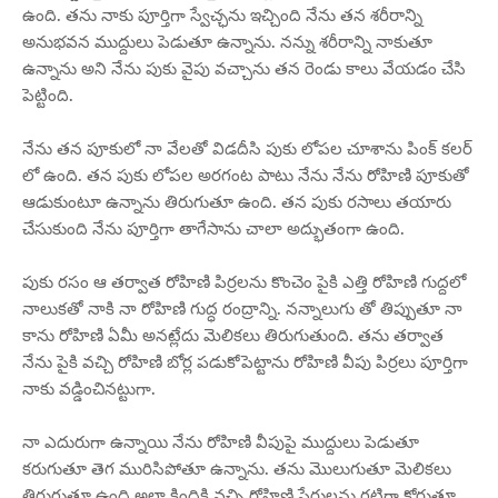
ఉంది. తను నాకు పూర్తిగా స్వేచ్ఛను ఇచ్చింది నేను తన శరీరాన్ని
అనుభవన ముద్దులు పెడుతూ ఉన్నాను. నన్ను శరీరాన్ని నాకుతూ
ఉన్నాను అని నేను పుకు వైపు వచ్చాను తన రెండు కాలు వేయడం చేసి
పెట్టింది.
నేను తన పూకులో నా వేలతో విడదీసి పుకు లోపల చూశాను పింక్ కలర్
లో ఉంది. తన పుకు లోపల అరగంట పాటు నేను నేను రోహిణి పూకుతో
ఆడుకుంటూ ఉన్నాను తిరుగుతూ ఉంది. తన పుకు రసాలు తయారు
చేసుకుంది నేను పూర్తిగా తాగేసాను చాలా అద్భుతంగా ఉంది.
పుకు రసం ఆ తర్వాత రోహిణి పిర్రలను కొంచెం పైకి ఎత్తి రోహిణి గుద్దలో
నాలుకతో నాకి నా రోహిణి గుద్ధ రంద్రాన్ని. నన్నాలుగు తో తిప్పుతూ నా
కాను రోహిణి ఏమీ అనట్లేదు మెలికలు తిరుగుతుంది. తను తర్వాత
నేను పైకి వచ్చి రోహిణి బోర్ల పడుకోపెట్టాను రోహిణి వీపు పిర్రలు పూర్తిగా
నాకు వడ్డించినట్టుగా.
నా ఎదురుగా ఉన్నాయి నేను రోహిణి వీపుపై ముద్దులు పెడుతూ
కరుగుతూ తెగ మురిసిపోతూ ఉన్నాను. తను మొలుగుతూ మెలికలు
తిరుగుతూ ఉంది అలా కిందికి వచ్చి రోహిణి పేరులను గట్టిగా కోరుతూ