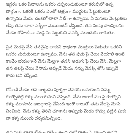
ఇద్దరం ఒకరి పెదాలను ఒకరం చప్పరించుకుంటూ కరువులో ఉన్న
వాళ్లంగా. ఒకరికి ఒకరం ఎంతో ఆత్రంగా ముద్దులు పెట్టుకుంటూ
ఉన్నాము మేడం చంకలో చాలా నీట్ గా ఉన్నాయి. ఏ మసలు వెంట్రుకలు
లేవు తను చాలా సెక్సీగా మెయింటెన్ చేస్తుంది. తన వంపు సొంపులను
మేడం రోహిణి నా మడ్డ ను పట్టుకుని వెనక్కి ముందుకు లాగుతూ.
పైన మెడపై వేసి తనవైపు లాకుని గాఢంగా ముద్దులు పెడుతూ ఒకరిని
ఒకరం చురుకుంటూ ఉన్నాము. నేను తన పుకు పై చేయి వేయాలి అంటే
కొంచెం భయంగానే నేను మెల్లగా తనని అడుగు పై చేయి వేసి. మెల్లగా
తన తలపై చేయి వేసాను అప్పుడే మేడం నన్ను వెనక్కి తోసి ఇప్పుడే
కాదు అని చెప్పింది.
రోహిణి మేడం తన జుట్టును పూర్తిగా వెనకకు అనుకుంది నన్ను
కూర్చోబెట్టి కళ్ళు మూయమని చెప్పింది. నేను అలాగే నెల పై కూర్చొని
కళ్ళు మూసాను అబద్దాలపై వేసింది ఇంకో కాలుతో తను నేలపై మోపి
నించింది. నేను కళ్ళు తెరిచి చూశాను అప్పుడు మేడం కొవ్వు పట్టిన పుకు
నా కళ్ళ ముందు దర్శనమిచ్చింది.
తన పుకు చాలా లేతగా భలేగా ఉంది చలో పాతం పై భాగాన అడవి