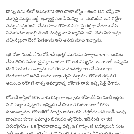
దాన్ని తను టీలో కలుపుకొని తాగి చాలా టేస్టీగా ఉంది అని చెప్పి నా
మొగ్గపై ముద్దు పెట్టి. ఇవ్వాల్టి నుండి నువ్వు నా మొగుడివి అని గట్టిగా
నన్ను హద్దుకుంది. నేను కూడా రోహిణి పిర్రలపై గట్టిగా చేతులు వేసి
పిసుకుతూ ఇవాల్టి నుండి నువ్వు నా పెళ్ళానివి అని. నేను నీకు ఇష్టం
వచ్చినట్టుగా దెంగి పెడతాను అని తనకు మాట ఇచ్చాను.
ఇక రోజు నుండి నేను రోహిణి ఇంట్లో మొగుడు పెళ్ళాలు లాగా. బయట
నేను తనకి పిఏగా డ్రైవర్గా ఉంటూ. రోహిణి ఎప్పుడు కావాలంటే అప్పుడు
దెంగి పెడుతూ ఉన్నాను. ఒక రెండు సంవత్సరాలు మేము బాగా
దెంగులాటలో ఆరితే రాము బాగా తృప్తి పడ్డాము. రోహిణి గర్భవతి
అయింది రోహిణి వాళ్ళ అమ్మానాన్న రోహిణి నాకు ఇచ్చి పెళ్లి చేశారు.
రోహిణి ఆస్తిలో 50% నాకు కట్నంగా ఇచ్చారు రోహిణికి పండంటి ఇద్దరు
మగ పిల్లలు పుట్టారు. ఇప్పుడు మేము ఒక కుటుంబంలో కలిసి
ఉంటున్నాము. రోహిణిలో మాత్రం అసలు కసి తగ్గలేదు తన బాడీ ఒంపు
సొంపులు కూడా ఏమాత్రం బిడియం తగ్గలేదు. ఇదేనండి నా కథ
నిరుద్యోగడిగా ఒక హైదరాబాద్కు వచ్చి ఒక గొప్పింటి అమ్మాయిని సుఖ
పెట్టి. ఆ తర్వాత పెళ్లి చేసుకుని మంచి కుటుంబాన్ని ఏర్పరుచుకున్నాను.