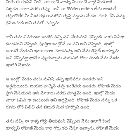
మీరు ఈ కంపెనీ మీది, నాలాంటి వాళ్ళు మీలాంటి వాళ్ల మీద ఆశ
పెట్టడం చాలా వరకు తప్పు. కానీ నా కోరికలు ఆగటం లేదు అందుకే
తట్టుకోలేక మీ మీద కథ రాసుకొని తృప్తి పడ్డాను మేడం. దయ చేసి నన్ను
క్షమించండి అని తనతో చెప్పాను.
కానీ తను వినకుండా ఇంటికి వచ్చి పని చేయమని చెప్పింది. నాకు పిఏగా
ఉండమని చెప్పింది పూర్తిగా ఇంట్లోనే నా పని అని చెప్పింది, ఇంట్లో
అయితే మేడంని ఇంకా బాగా చూడవచ్చు అని నేను డిసైడ్ అయ్యాను.
అని చెప్పినట్టుగానే ఒప్పుకున్నాను మరుసటి రోజు నుండి నేను మేడం
ఇంటికి వెళ్లాను.
ఆ ఇంట్లో మేడం వంట మనిషి తప్ప ఇంకెవరూ ఉండరు అని
అర్థమయింది. బయట వాచ్మెన్ తప్ప ఇంకెవరు ఉండరు. రోహిణి మేడం
ఫ్రాగ్ వేసుకుంది అది మోకాలు వరకు మాత్రమే ఉంది. ఇంట్లో మేడం
చాలా ఓపెన్ గా ఉంటుంది అని అర్థమైంది. రోహిణి మేడం నన్ను ఒక
రూమ్ లోకి పిలిచి తన టేబుల్ మీద కూర్చొని ఉంది.
తను వచ్చి నా కాళ్ళ గోర్లు తీయమని చెప్పింది నేను అలాగే కింద
కూర్చుని రోహిణి మేడం కాల గోర్లు కట్ చేస్తూ ఉన్నాను. రోహిణి మేడం