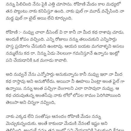
నన్ను పిలిచింది నేను పైకి ఎత్తి చూసాను. రోహిణి మేడం కాల మధ్యలో
తన ప్యాంటు నాకు కనిపిస్తూ ఉంది. నాకు ఫుల్ గా మూడ్ వచ్చేసింది నా
మడ్డ ఫుల్ గా టైట్ అయి లేచి కూర్చుంది.
రోహిణి :- నువ్వు చాలా డీసెంట్ వి రా కానీ నా మీద కథ రాశావు చూడు.
అందుకే కోపం వచ్చింది. ఎన్ని రోజులు నన్ను తలుచుకుని ఎన్నిసార్లు
హస్త ప్రయోగం చేసుకుని ఉంటావు. ఆయన బయట మగవాళ్ళని అసలు
నమ్మలేను కద రా. నిన్ను ఏడు నెలలుగా గమనిస్తూనే ఉన్నాను ఇంట్లో
పని చేయడానికి ఒక మగాడు కావాలి.
అది నువ్వనే నేను ఎన్నోసార్లు అనుకున్నాను కానీ నువ్వు ఇలా నా మీద
కథ రాస్తావు అని అనుకోలేదు. అయినా నీ ఊహలు ఏంట్రా అంత ఫైల్ గా
ఉన్నాయి. నన్ను అంత పచ్చిగా దెంగాలని ఎలా రాసావురా నువ్వు. ఆ
కథ చదువుతున్న అంతసేపు నాకు లోలో లోపల కామం పెరిగిపోయింది
తెలుసా అని చిన్నగా నవ్వింది,
నాకు ఎక్కడ లేని సంతోషం ఆనందం రోహిణి మేడం నన్ను
మెచ్చుకున్నందుకు. అంతే కాకుండా మేడంకి నేనంటే ఇష్టం అని
తెలిసింది. అందుకే నన్ను తన ఇంట్లో పని చేయడానికి పెట్టుకుంది కేవలం