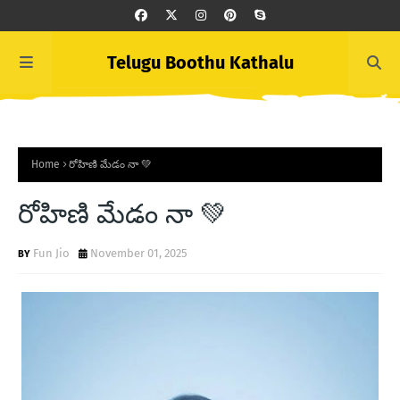
Telugu Boothu Kathalu
Home
రోహిణి మేడం నా 💚
రోహిణి మేడం నా 💚
Fun Jio
November 01, 2025