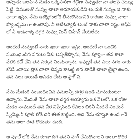
అప్పుడు బలహీన మేడం ఒక్కసారిగా గట్టిగా నవ్వుతూ నా తలపై చెయ్యి
పెట్టి. నిములతో నువ్వు చాలా అమాయకుడివి అందుకే నువ్వంటే నాకు
చాలా ఇష్టం. నేను ఉద్యోగంలోకి తీసుకోవడానికి కారణం నువ్వు చాలా
హ్యాండ్సమ్ గా ఉంటావు. నీ ఆటిట్యూట్ అంటే నాకు చాలా ఇష్టం ఆఫీస్
లో ఏ ఆడవాళ్ళ దగ్గర నువ్వు మిస్ బిహేవ్ చేయలేదు.
అందుకే నువ్వంటే నాకు ఇంకా ఇంకా ఇష్టం. అందుకే నా ఒంటికి
సంబంధించిన పనులు నీకు అప్పజెప్పాను, నేను పూర్తిగా తన కాలా
వేలికి కట్ చేసి తన పక్కన నించున్నాను. అప్పుడే తన సల్లు సగం నాకు
కనిపించాయి ఫ్రాక్ చాలా చిన్నది కాబట్టి తన బాడీకి చాలా టైట్గా ఉంది.
తన సల్లు అయితే ఆపడం లేదు ఆ ఫ్రాగ్ ని.
నేను మేడంకి సంబంధించిన పనులన్నీ దగ్గర ఉండి చూసుకుంటూ
ఉన్నాను. మేడంకి నేను చాలా దగ్గర అయ్యాను ఒక నెలలో. ఒక రోజు
మేడం నాముందే తన చీర విప్పేసింది కేవలం బికినీ మీదనే నించునే
స్విమ్మింగ్ పూల్ లోకి దిగి ఈత కొట్టింది. అది నేను చూస్తూ ఉండగానే
తను అలా ఈత కొడుతూ ఉంది.
ఆ పూల్ లోకి నేను కూడా దిగి తనని హగ్ చేసుకోవాలని అంతా కోరిక