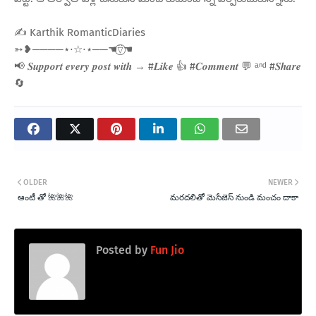
✍️ Karthik RomanticDiaries
➳❥────⋆⋅☆⋅⋆──☚⍢⃝☚
📢 𝑺𝒖𝒑𝒑𝒐𝒓𝒕 𝒆𝒗𝒆𝒓𝒚 𝒑𝒐𝒔𝒕 𝒘𝒊𝒕𝒉 → #𝑳𝒊𝒌𝒆 👍 #𝑪𝒐𝒎𝒎𝒆𝒏𝒕 💬 ᵃⁿᵈ #𝑺𝒉𝒂𝒓𝒆
🔄
OLDER
NEWER
ఆంటీ తో 🌺🌺🌺
మరదలితో మెసేజెస్ నుండి మంచం దాకా
Posted by
Fun Jio