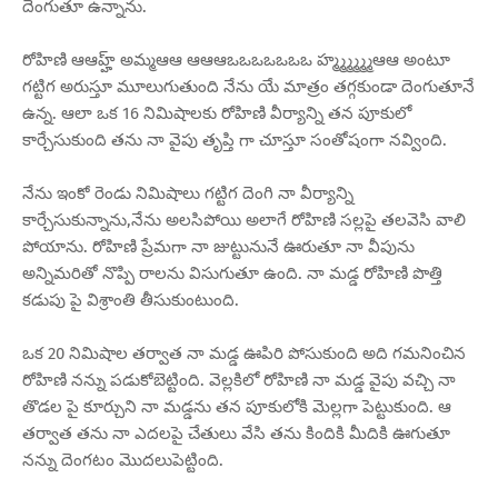
దెంగుతూ ఉన్నాను.
రోహిణి ఆఆహ్హ్ అమ్మఆఆ ఆఆఆఒఒఒఒఒఒఒ హ్మ్మ్మ్మ్మ్మఆఆ అంటూ
గట్టిగ అరుస్తూ మూలుగుతుంది నేను యే మాత్రం తగ్గకుండా దెంగుతూనే
ఉన్న. ఆలా ఒక 16 నిమిషాలకు రోహిణి వీర్యాన్ని తన పూకులో
కార్చేసుకుంది తను నా వైపు తృప్తి గా చూస్తూ సంతోషంగా నవ్వింది.
నేను ఇంకో రెండు నిమిషాలు గట్టిగ దెంగి నా వీర్యాన్ని
కార్చేసుకున్నాను,నేను అలసిపోయి అలాగే రోహిణి సల్లపై తలవెసి వాలి
పోయాను. రోహిణి ప్రేమగా నా జుట్టునునే ఊరుతూ నా వీపును
అన్నిమరితో నొప్పి రాలను విసుగుతూ ఉంది. నా మడ్డ రోహిణి పొత్తి
కడుపు పై విశ్రాంతి తీసుకుంటుంది.
ఒక 20 నిమిషాల తర్వాత నా మడ్డ ఊపిరి పోసుకుంది అది గమనించిన
రోహిణి నన్ను పడుకోబెట్టింది. వెల్లకిలో రోహిణి నా మడ్డ వైపు వచ్చి నా
తొడల పై కూర్చుని నా మడ్డను తన పూకులోకి మెల్లగా పెట్టుకుంది. ఆ
తర్వాత తను నా ఎదలపై చేతులు వేసి తను కిందికి మీదికి ఊగుతూ
నన్ను దెంగటం మొదలుపెట్టింది.