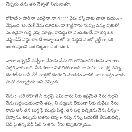
చెప్పను తను తన వేళ్ళతో నిములతూ.
రోహిణి :- సారీ రా ఎవరైనా నా గ**** వైపు వస్తే నాకు చాలా భయంగా
వేస్తుంది. అందుకే నేను చూడకుండా కొట్టేసాను నువ్వు నన్ను పుకులో
ఎంతనైనా గుద్ధ వైపు మాత్రం రావద్దు రా ఎందుకంటే. నా భర్త ఒక
వెస్టిండిస్ ఎద్దు లాంటి అబ్బాయి తో నా గుద్దని ఎంతో వైల్డ్ గా ఒక
జంతువులని దెంగినట్టుగా దెంగి దెంగి.
చాలా ఇన్ఫెక్షన్ వచ్చేలా చేసాడు నేను కోలుకోవడానికి రెండు వారాలు
పట్టికి నాకు అది. పీడ కలలా మిగిలిపోయింది రా మహి. నా భర్త నన్ను
దెంగలేడు కానీ వేరే వాళ్లతో దెంగించి చూడడం వాడికి చాలా ఇష్టం వాడు
మహా దుర్మార్గుడు అని చెప్పింది.
నేను :- సరే రోహిణి నీ గుద్దపై ఏమి రాను నీకు ఇష్టమైతే నేను గుద్దని
నేను పట్టించుకుంటానే తప్ప. నీ పర్మిషన్ లేకుండా నీకు దువైపు నేను
రాను అని తన బుగ్గ పై ముద్దు పెట్టి. తన సల్ల వచ్చికను నేను చిన్నగా
విన్నాను. అప్పుడు అతను చిన్నగా నవ్వి నన్ను బయటికి తీసుకువచ్చి
బెడ్ పై ఉన్న బెడ్ షీట్ ని తను నేను కప్పుకున్నాము.