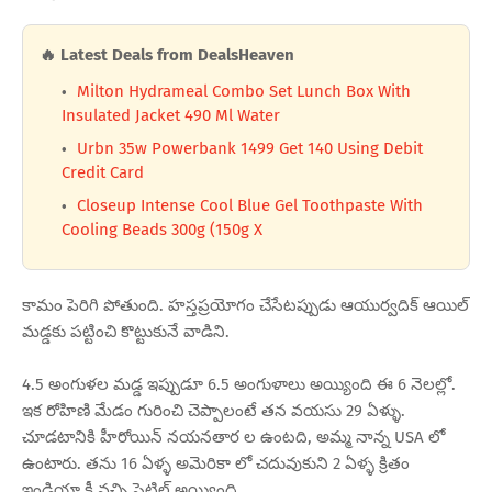
🔥 Latest Deals from DealsHeaven
Milton Hydrameal Combo Set Lunch Box With
Insulated Jacket 490 Ml Water
Urbn 35w Powerbank 1499 Get 140 Using Debit
Credit Card
Closeup Intense Cool Blue Gel Toothpaste With
Cooling Beads 300g (150g X
కామం పెరిగి పోతుంది. హస్తప్రయోగం చేసేటప్పుడు ఆయుర్వదిక్ ఆయిల్
మడ్డకు పట్టించి కొట్టుకునే వాడిని.
4.5 అంగుళల మడ్డ ఇప్పుడూ 6.5 అంగుళాలు అయ్యింది ఈ 6 నెలల్లో.
ఇక రోహిణి మేడం గురించి చెప్పాలంటే తన వయసు 29 ఏళ్ళు.
చూడటానికి హీరోయిన్ నయనతార ల ఉంటది, అమ్మ నాన్న USA లో
ఉంటారు. తను 16 ఏళ్ళ అమెరికా లో చదువుకుని 2 ఏళ్ళ క్రితం
ఇండియా కీ వచ్చి సెటిల్ అయ్యింది.