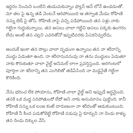
ఇద్దరం నించుని ఒంటిని తుడుచుకున్నాం ఫ్యాన్ ఆన్ లోనే ఉండడంతో.
మా తల పై ఉన్న తడి వెంటనే ఆరిపోయింది ఆ తర్వాత మేడం రోహిణి
నన్ను బెడ్ పై తోసి. రోహిణి నాపై వచ్చి పడిపోయింది తన సళ్లు నాకు
గట్టిగా గుద్దుకున్నాయి. తన అసలు చాలా గట్టివి అసలు పక్కకు ఉంగరం
లేదు అంటే తన చల్లని ఎవరితోనో ఇప్పటివరకు పిసకనివ్వలేదు.
అందుకే ఇంకా తన సొల్లు చాలా దృఢంగా ఉన్నాయి తన నా శరీరాన్ని
ముద్దు పెడుతూ ఉంది. నా శరీరానువనువు నా తను ముద్దులు పెడుతూ
నాకు కొరుకుతూ చాలా వైల్డ్ అనిమల్ లాగా ప్రవర్తిస్తుంది. అరగంటలో
పూర్తిగా నా శరీరాన్ని తన ఎంగిలితో తడిపేసింది నా మడ్డనైతే గట్టిగా
కొరికింది.
నేను భరించ లేక పోయాను, రోహిణి చాలా వైల్డ్ అని ఇప్పుడే అర్థమైంది.
తనకి ఒక మడ్డ సరిపోతుందో లేదో అని నాకు అనుమానం పుట్టింది. కానీ
రోహిణి నన్ను ఒక లంజ కంటే దారుణంగా నా శరీరంతో ఆడుకుంటుంది.
రోహిణి నీ కింద పడుకోబెట్టి రోహిణి నడుపు పై కూర్చుని నా రెండు కాళ్ళు
తన రెండు దిక్కుల వేసి.