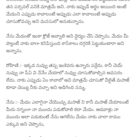
తన పర్సనల్ పనికి మాత్రమే అని. నాకు ఇప్పుడే అర్థం అయింది అంటే
మేడంని ఎప్పుడు కావాలంటే అప్పుడు ఎలా కావాలంటే అప్పుడు
చూసుకోవచ్చు అని మనసులో అనుకున్నాను.
నేను మేడంతో ఇంకా క్లోజ్ అవ్వాలి అని ధైర్యం చేసి చెప్పాను. మేడం మీ
ప్యాంటీ నాకు బాగా కనిపిస్తుంది కాసేకాలు దగ్గరికి పెట్టుకుంటారా అని
అన్నాను.
రోహిణి :- ఇక్కడ నువ్వు తప్ప ఇంకెవరు ఉన్నారు పర్లేదు. కానీ చెయ్
నువ్వు నా పీఏ వి నేనేం చేయాలో నువ్వు చూసుకోవాల్సిన అవసరం
లేదు. నాకు ఎప్పుడు ఏం కావాలో అవి మాత్రమే చూసుకో వీలైతే మసాజ్
కూడా చెయ్యి నీకు వచ్చా అని అడిగింది నన్ను.
నేను :- మేడం ఎలాగైనా చేయొచ్చు మసాజ్ ని కానీ మసాజ్ చేయాలంటే
మీరు నగ్నంగా నా ముందు పడుకోవాలి కదా మేడం. ఆడవాళ్లు నా
ముందు అలా పడుకుంటే నేను ఆగలేను మేడం నాకు చాలా కామం
ఎక్కువ అని చెప్పాను,