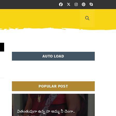
AUTO LOAD
POPULAR POST
వితంతువుగా ఉన్న నా అమ్మ నీ దెంగా..