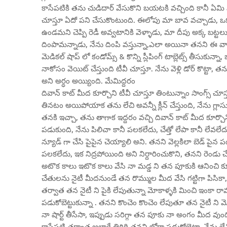
కాసేపటికి తను చుడిదార్ వేసుకొని బయటకి వచ్చింది కానీ ఏమి మ
చూస్తూ ఏదో పని చేసుకొంటుంది. ఈలోపు మా బావ వచ్చాడు, ఒక వ
ఉండమని చెప్పి రెడీ అవ్వటానికి వెళ్ళాడు, మా దీపు అక్క బట్టలు స
దింపామన్నాడు, నేను దింపి వస్తున్నా,ఎలా అయినా తనని ఈ వ
మెడికల్ షాప్ లో కండోమ్స్ & కొన్ని స్లీపింగ్ టాబ్లెట్స్ తీసుకున్న
నాకోసం వెయిట్ చేస్తుంది టీవీ చూస్తూ. నేను వెళ్లి డోర్ కొట్టా, త
అని అర్ధం అయ్యింది. మేమిద్దరం
దివాన్ కాట్ మీద కూర్చొని టీవీ చూస్తూ తింటున్నాం సాంగ్స్ చూస్
తినటం అయిపోయాక తను లేచి అవన్నీ క్లీన్ చేస్తుంది, నేను గ్లాసు
తనకి ఇచ్చా, తను తాగాక ఇద్దరం వచ్చి దివాన్ కాట్ మీద కూర్చొని టీ
పడుకుంది, నేను పిలిచా కానీ పలకలేదు, చేత్తో లేపా కానీ లేవలే
న్యూడ్ గా చేసి పైపైన చెయ్యాలి అని. తనని వెల్లకిలా బెడ్ పైన పడుకోబె
పలకలేదు, ఇక నిద్రపోయింది అని నిర్దారించుకొని, తనని రెండు చే
అటొక కాలు ఇటొక కాలు వేసి నా మడ్డ ని తన పూకుకి ఆనించి కూర
చేతులను నైటీ మీదనుండే తన రొమ్ముల మీద వేసి గట్టిగా పిసికా
తర్వాత తన నైటీ ని పైకి లేపుతున్నా మోకాళ్ళకి మించి ఇంకా రా
పడుకోబెట్టుకున్నా . తనని కొంచెం కొంచెం లేపుతూ తన నైటీ ని మ
నా షార్ట్ తీసేసా, ఇప్పుడు సరిగ్గా తన పూకు నా అంగం మీద వుంద