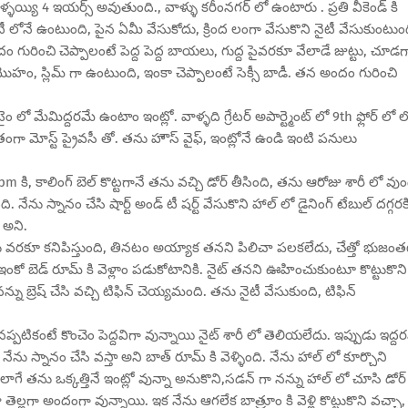
ళ్ళయ్యి 4 ఇయర్స్ అవుతుంది., వాళ్ళు కరీంనగర్ లో ఉంటారు . ప్రతి వీకెండ్ కి
నైటీ లోనే ఉంటుంది, పైన ఏమీ వేసుకోదు, క్రింద లంగా వేసుకొని నైటీ వేసుకుంటుంద
రించి చెప్పాలంటే పెద్ద పెద్ద బాయలు, గుద్ద పైవరకూ వేలాడే జుట్టు, చూడగ
ొహం, స్లిమ్ గా ఉంటుంది, ఇంకా చెప్పాలంటే సెక్సీ బాడీ. తన అందం గురించి
టైం లో మేమిద్దరమే ఉంటాం ఇంట్లో. వాళ్ళది గ్రేటర్ అపార్ట్మెంట్ లో 9th ఫ్లోర్ లో ల
శాంతంగా మోస్ట్ ప్రైవసీ తో. తను హౌస్ వైఫ్, ఇంట్లోనే ఉండి ఇంటి పనులు
11pm కి, కాలింగ్ బెల్ కొట్టగానే తను వచ్చి డోర్ తీసింది, తను ఆరోజు శారీ లో వుం
ంది. నేను స్నానం చేసి షార్ట్ అండ్ టీ షర్ట్ వేసుకొని హాల్ లో డైనింగ్ టేబుల్ దగ్గరక
 అని.
డు వరకూ కనిపిస్తుంది, తినటం అయ్యాక తనని పిలిచా పలకలేదు, చేత్తో భుజంతట్
ేను ఇంకో బెడ్ రూమ్ కి వెళ్లాం పడుకోటానికి. నైట్ తనని ఊహించుకుంటూ కొట్టుకొని
్ను బ్రెష్ చేసి వచ్చి టిఫిన్ చెయ్యమంది. తను నైటీ వేసుకుంది, టిఫిన్
ప్పటికంటే కొంచెం పెద్దవిగా వున్నాయి నైట్ శారీ లో తెలియలేదు. ఇప్పుడు ఇద్ద
ను స్నానం చేసి వస్తా అని బాత్ రూమ్ కి వెళ్ళింది. నేను హాల్ లో కూర్చొని
గే తను ఒక్కత్తినే ఇంట్లో వున్నా అనుకొని,సడన్ గా నన్ను హాల్ లో చూసి డోర్
తెల్లగా అందంగా వున్నాయి. ఇక నేను ఆగలేక బాత్రూం కి వెళ్లి కొట్టుకొని వచ్చా,