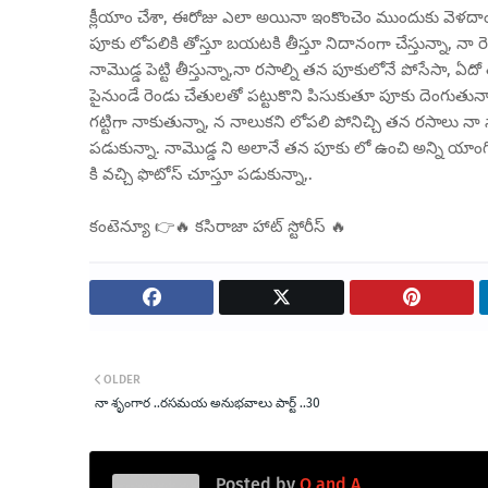
క్లీయాం చేశా, ఈరోజు ఎలా అయినా ఇంకొంచెం ముందుకు వెళదాం అ
పూకు లోపలికి తోస్తూ బయటకి తీస్తూ నిదానంగా చేస్తున్నా, నా
నామొడ్డ పెట్టి తీస్తున్నా,నా రసాల్ని తన పూకులోనే పోసేసా, 
పైనుండే రెండు చేతులతో పట్టుకొని పిసుకుతూ పూకు దెంగుతున్న
గట్టిగా నాకుతున్నా, న నాలుకని లోపలి పోనిచ్చి తన రసాలు నా
పడుకున్నా. నామొడ్డ ని అలానే తన పూకు లో ఉంచి అన్ని యాంగిల్
కి వచ్చి ఫొటోస్ చూస్తూ పడుకున్నా,.
కంటెన్యూ 👉🔥 కసిరాజా హాట్ స్టోరీస్ 🔥
OLDER
నా శృంగార ..రసమయ అనుభవాలు పార్ట్ ..30
Posted by
Q and A