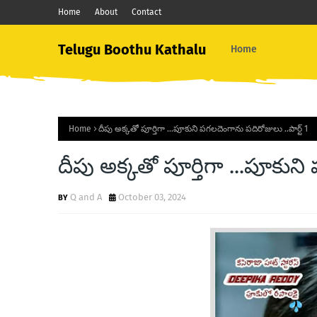
Home
About
Contact
Telugu Boothu Kathalu
Home
Home
దీపు అక్కతో పూర్తిగా ...పూకుని పగలదెంగాను పదిరోజులు ..పార్ట్ 1
దీపు అక్కతో పూర్తిగా ...పూకుని
Q and A
October 03, 2024