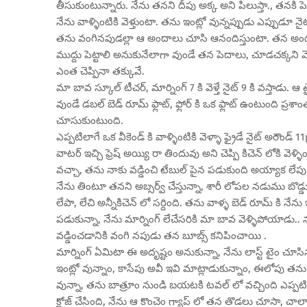
తీసుకుంటున్నారు. నేను తనని దీపు అక్క అని పిలుస్తా., తనకి పె
నేను వాళ్ళింటికి వెళ్తుంటా. తను ఇంట్లో వున్నప్పుడు ఎప్పుడూ 
తను వంగినపుడల్లా ఆ అందాలు చూసి ఆనందిస్తుంటా. తన అందం గు
ముద్దు పెట్టాలి అనుకునేలాగా వుండే తన పెదాలు, చూడచక్కని మ
ఎంత చెప్పినా తక్కువే.
మా బావ స్కూల్ టీచర్, మార్నింగ్ 7 కి వెళ్తే నైట్ 9 కి వస్తాడు. ఆ 
వుండే డబల్ బెడ్ రూమ్ ఫ్లాట్, ఫ్లోర్ కి ఒక ఫ్లాట్ ఉంటుంది ప్ర
చూసుకుంటుంది.
ఎప్పటిలాగే ఒక వీకెండ్ కి వాళ్ళింటికి వెళ్ళా ఫ్రైడే నైట్ అరౌండ్ 
వాటర్ ఇచ్చి ఫ్రెష్ అయ్యి రా తిందువు అని చెప్పి కిచెన్ లోకి వెళ్ళి
వచ్చా, తను నాకు వడ్డించి టేబుల్ పైన పడుకుంది అయ్యాక లేపు
నేను తింటూ తనని అబ్సర్వ్ చేస్తున్నా, శారీ లోపల నడుము బొడ్
లేపా, లేచి అన్నీకిచెన్ లో సర్దింది. తను వాళ్ళ బెడ్ రూమ్ కి న
పడుకున్నా, నేను మార్నింగ్ లేచేసరికి మా బావ వెళ్ళిపోయాడు.. నన
వడ్డించడానికి వంగి నపుడు తన బూబ్స్ కనిపించాయి .
మార్నింగ్ ఏమిటా ఈ అదృష్టం అనుకున్నా, నేను లాస్ట్ టైం చూసిన
ఇంట్లో వున్నాం, కాసేపు అవీ ఇవి మాట్లాడుకున్నాం, ఈలోపు తను నే
వున్నా, తను బాత్రూం నుండి బయటకి టవల్ లో వచ్చింది ఎప్పటిలా
క్లోజ్ చేసింది, నేను ఆ కొంచెం గ్యాప్ లో తన తొడలు చూసా, చాలా 