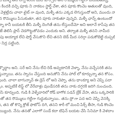
ేచి మళ్ళీ తన నగ్న శరీరం మీద కూర్చొని తన రొమ్ములు గట్టిగా పిసుకుతున్న,
ికి కిందకి వచ్చి పూకు ని నాకటం స్టార్ట్ చేశా, తన పూకు కొంచెం ఆతులతో వుంది,
ీ వెళ్లట్లేదు చాలా టైట్ గా వుంది, మళ్ళీ తను ఎక్కడ లెగుస్తుందో అని, ముందు న
 తన రొమ్ములు పిసుకుతూ, తన పూకు నాకుతూ వున్నవి. మళ్ళీ ఛాన్స్ ఉంటుందో
నా కానీ బయటకి తీసి మళ్ళీ దెంగితే తను లేస్తుందేమో అని అలానే కాసేపు తన
ెలిసి ప్లాన్ చెడగొట్టుకోవడం ఎందుకు అని. తర్వాత మళ్ళీ తనని నామీద
ేపు అయ్యాక లేచి షార్ట్ వేసుకొని లేచి తనని బెడ్ మీద సరిగ్గా పడుకోబెట్టి దుప్పట
ిద్ర పట్టింది.
ెళ్ళొద్దాం అని. సరే అని నేను లేచి రెడీ అవ్వటానికి వెళ్ళా, నేను వచ్చేసరికి తను
న్నాయి. తను స్నానం చేస్తుంది అనుకోని నేను హాల్ లో కూర్చున్నా తన కోసం.
ుంది. చాలా బాగున్నావ్ ఈ డ్రెస్ లో అని చెప్పా. తను థాంక్యూ అని చెప్పి పదా
ం. అప్పటికే లిఫ్ట్ లో వేరేవాళ్లు వుండేసరికి తను నాకు దగ్గరకి జరిగి నుంచుంది.
సి కూర్చుంది. గుడి కి వెళ్ళేదారిలో రోడ్ బాగోక సడన్ బ్రేక్ వేసా, తను ఒక్కసారికి
ో తన రొమ్ములు గట్టిగా గుద్దుకున్నాయి.. తను స్లో గా పద అని చెప్పి వెనక్కి
ి, తన తో కొన్ని క్లోజ్ ఫొటోస్ దిగి, తనని శారీ లో మంచి పిక్స్ తీసా, గుడి కొంచెం
్యింది. నేను తనతో ఎలాగో సండే కదా టిఫిన్ బయట చేసి సినిమా కి వెళదాం