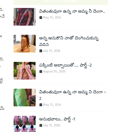
MOST POPULAR
ి.
వితంతువుగా ఉన్న నా అమ్మ నీ దెంగా..
ానే
May 15, 2024
ో
అన్న అనుకొని నాతో దెంగించుకున్న
వదిన
July 15, 2026
ది.
పక్కింటి అబ్బాయితో.... పార్ట్ -2
ి
August 05, 2026
టి
వితంతువుగా ఉన్న నా అమ్మ ని దెంగా –
2
May 15, 2024
రమే
అనుభవాలు.. పార్ట్ -1
July 15, 2026