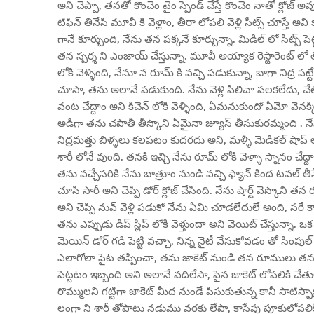
అని చెప్పా, తనతో కొంచెం టైం స్పెండ్ చేస్తే కొంచెం నాతో క్లోజ్ 
టిఫిన్ తినేసి మూవీ కి వెళ్లాం, తీరా లోపలి వెళ్లి సీట్స్ చూస్త
గానే కూర్చుంది, నేను తన పక్కనే కూర్చున్నా. మిడిల్ లో సీట్స్
తన స్పర్శ ని ఎంజాయ్ చేస్తున్నా. మూవీ అయ్యాక రెస్టారెంట్ లో
లోకి వెళ్ళింది, నేనూ న రూమ్ కి వచ్చి పడుకున్నా, బాగా నిద్ర పట్
చూసా, తను అలానే పడుకుంది. నేను వెళ్లి పిలిచా పలకలేదు, చేతిమ
వంట చేద్దాం అని కిచెన్ లోకి వెళ్ళింది, ఏమనుకుందో ఏమో వెనక్
అడిగా తను చపాతీ తీస్కొని ఏమైనా జ్యూస్ తీసుకురమ్మంది . నేను
నిద్రమత్తు బిళ్ళలు కలపటం కుదరదు అని, మళ్ళీ మెడికల్ షాప్ లో 
శారీ లోనే వుంది. తనకి ఇచ్చి నేను రూమ్ లోకి వెళ్ళా స్నానం చేద
తను వచ్చేసరికి నేను బాత్రూం నుండి వచ్చి ఫ్యాన్ కింద టవల్
చూసి సారీ అని చెప్పి డోర్ క్లోజ్ చేసింది. నేను షార్ట్ వెస్కొని
అని చెప్పి నువ్ వెళ్లి పడుకో నేను ఏమి చూడలేదులే అంది, సరే క
తను ఎప్పుడు డీప్ స్లీప్ లోకి వెళ్తుందా అని వెయిట్ చేస్తున్నా.
మెయిన్ డోర్ గడి పెట్టి వచ్చా, నిన్న నైటీ వేసుకోవడం తో సింపుల
ఎలాగోలా పైట తప్పించా, తను జాకెట్ నుండి తన రూములు తన్ను
పెట్టటం ఇబ్బంది అని అలానే వదిలేసా, పైన జాకెట్ లోపలికి చేతులు 
రొమ్ములని గట్టిగా జాకెట్ మీద నుండే పిసుకుతున్న కానీ సాటిస్ఫా
లంగా ని శారీ తోపాటు నడుము వరకు లేపా, కాసేపు పూకులోపలికి వే