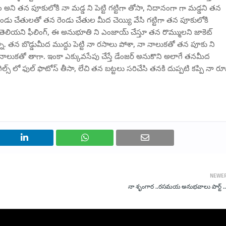
ని తన పూకులోకి నా మడ్డ ని పెట్టి గట్టిగా తోసా, నిదానంగా గా మడ్డని తన
 రెండు చేతులతో తన రెండు చేతుల మీద చెయ్యి వేసి గట్టిగా తన పూకులోకి
ఏదో తెలియని ఫీలింగ్, ఈ అనుభూతి ని ఎంజాయ్ చేస్తూ తన రొమ్ములని జాకెట్
ా. తన బొడ్డుమీద ముద్దు పెట్టి నా రసాలు పోశా, నా నాలుకతో తన పూకు ని
 నాలుకతో తాగా. ఇంకా ఎక్కువసేపు చేస్తే డేంజర్ అనుకొని అలాగే తనమీద
స్ లో ఫుల్ ఫొటోస్ తీసా, లేచి తన బట్టలు సరిచేసి తనకి దుప్పటి కప్పి నా ర
NEWE
నా శృంగార ..రసమయ అనుభవాలు పార్ట్ ..