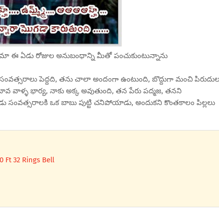
 మా ఈ ఏడు రోజుల అనుబంధాన్ని మీతో పంచుకుంటున్నాను
 సంవత్సరాలు పెద్దది, తను చాలా అందంగా ఉంటుంది, బొద్దుగా మంచి పిరుదు
ా బావ వాళ్ళ భార్య, నాకు అక్క అవుతుంది, తన పేరు పద్మజ, తనని
రెండు సంవత్సరాలకి ఒక బాబు పుట్టి చనిపోయాడు, అందుకని కొంతకాలం పిల్లలు
 Ft 32 Rings Bell