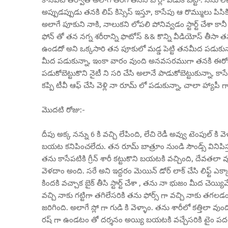
కాసేపటి తర్వాత అలాగే తిరిగి తనని బోర్లా పడుకోబెట్టా. నేను ల
అప్పుడప్పుడు తనకి లిప్ కిస్సెస్ ఇస్తూ, కాసేపు ఆ రొమ్ములు పిస
అలాగే పూకుని నాకి, నాలుకని లోపలి పోనివ్వడం స్టార్ట్ చేశా కాన
ఫోన్ తో తన నగ్న శరీరాన్ని ఫొటోస్ && కొన్ని వీడియోస్ తీసా
ఉండదో అని ఒక్కసారి తన పూకులో మడ్డ పెట్టి తనమీద పడుకున్
మీద పడుకున్నా, ఇంకా వారం వుంది అనవసరముగా తనకి ఈరోజే త
పడుకోబెట్టుకొని నైటీ ని సరి చేసి అలానే పాడుకోబెట్టుకున్నా, కాస
కప్పి టీవీ ఆఫ్ చేసి వెళ్లి నా రూమ్ లో పడుకున్నా, చాలా హ్యాపీ గా న
మొదటి రోజు:-
దీపు అక్క నన్ను 6 కి వచ్చి లేపింది, లేచి రెడీ అవ్వు టెంపుల్ కి వ
బయట కనిపించలేదు. తన రూమ్ బాత్రూం నుండి సౌండ్స్ వినిపిస్తు
తను కాసేపటికి గ్రీన్ శారీ కట్టుకొని బయటకి వచ్చింది, దేవతలా వ
వెళదాం అంది. సరే అని ఇద్దరం మెయిన్ డోర్ లాక్ చేసి లిఫ్ట్ ఎక్కా
కిందకి వచ్చాక బైక్ తీసి స్టార్ట్ చేశా , తను నా భుజం మీద చెయ్యివే
వచ్చి నాకు గట్టిగా తగిలేసరికి తను ఫోర్స్ గా వచ్చి నాకు తగలడంత
జరిగింది. అలాగే స్లో గా గుడి కి వెళ్ళాం. తను శారీలో కత్తిలా వుంద
రష్ గా ఉండటం తో దర్శనం అయ్యి బయటకి వచ్చేసరికి టైం పదయ