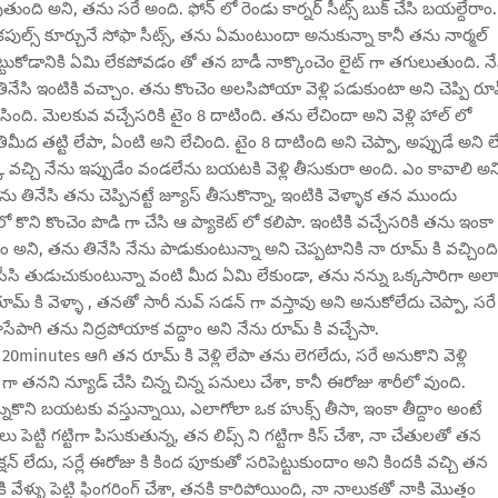
అవుతుంది అని, తను సరే అంది. ఫోన్ లో రెండు కార్నర్ సీట్స్ బుక్ చేసి బయల్దేరాం.
ే అవి కపుల్స్ కూర్చునే సోఫా సీట్స్, తను ఏమంటుందా అనుకున్నా కానీ తను నార్మల్
 పెట్టుకోడానికి ఏమి లేకపోవడం తో తన బాడీ నాక్కొంచెం లైట్ గా తగులుతుంది. న
 తినేసి ఇంటికి వచ్చాం. తను కొంచెం అలసిపోయా వెళ్లి పడుకుంటా అని చెప్పి రూ
టేసింది. మెలకువ వచ్చేసరికి టైం 8 దాటింది. తను లేచిందా అని వెళ్లి హాల్ లో
ీద తట్టి లేపా, ఏంటి అని లేచింది. టైం 8 దాటింది అని చెప్పా, అప్పుడే అని ల
కి వచ్చి నేను ఇప్పుడేం వండలేను బయటకి వెళ్లి తీసుకురా అంది. ఎం కావాలి అన
 తినేసి తను చెప్పినట్టే జ్యూస్ తీసుకొన్నా, ఇంటికి వెళ్ళాక తన ముందు
కొని కొంచెం పొడి గా చేసి ఆ ప్యాకెట్ లో కలిపా. ఇంటికి వచ్చేసరికి తను ఇంకా
్దాం అని, తను తినేసి నేను పాడుకుంటున్నా అని చెప్పటానికి నా రూమ్ కి వచ్చింది
 తీసేసి తుడుచుకుంటున్నా వంటి మీద ఏమి లేకుండా, తను నన్ను ఒక్కసారిగా అల
 తన రూమ్ కి వెళ్ళా , తనతో సారీ నువ్ సడన్ గా వస్తావు అని అనుకోలేదు చెప్పా, సరే
ాసేపాగి తను నిద్రపోయాక వద్దాం అని నేను రూమ్ కి వచ్చేసా.
 ఒక 20minutes ఆగి తన రూమ్ కి వెళ్లి లేపా తను లెగలేదు, సరే అనుకొని వెళ్లి
్ గా తనని న్యూడ్ చేసి చిన్న చిన్న పనులు చేశా, కానీ ఈరోజు శారీలో వుంది.
కొని బయటకు వస్తున్నాయి, ఎలాగోలా ఒక హుక్స్ తీసా, ఇంకా తీద్దాం అంటే
పెట్టి గట్టిగా పిసుకుతున్న, తన లిప్స్ ని గట్టిగా కిస్ చేశా, నా చేతులతో తన
క్షన్ లేదు, సర్లే ఈరోజు కి కింద పూకుతో సరిపెట్టుకుందాం అని కిందకి వచ్చి తన
ళ్ళు పెట్టి ఫింగరింగ్ చేశా, తనకి కారిపోయింది, నా నాలుకతో నాకి మొత్తం