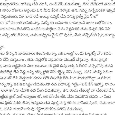
ాట్లాడలేదు. కాసేపు టీవీ చూసి, లంచ్ చేసి పడుకున్నా, నేను లేచేసరికి తను ట
ారం రోజులు అర్జెంటు పని మీద కేరళ వెళ్ళాలి అని, నన్ను వచ్చేవరకూ ఇక్కడ
ర్దుతుంది, మా బావ రెడీ అయ్యి డిన్నర్ చేసి నన్ను రైల్వే స్టేషన్ లో
ారం లో దెంగాలి అనుకున్నా, మళ్ళీ ఈ అవకాశం రాదూ అని బాగా ఆలోచించా,
ా, బాదంపాలు తీసుకొని ఇంటికి బయల్దేరా, నేను వెళ్లసారికి తను డిన్నర్ రెడీ చేసి
ను వచ్చి డోర్ తీసింది, తను అప్పుడు నైటీ లో వుంది, నేను వచ్చేసరికి ఫ్రెష్ అయ్యి
తూ.
లు తీస్కొని బాదంపాలు కలుపుతున్నా, ఒక దాంట్లో రెండు టాబ్లెట్స్ వేసి కలిపి
వీ చుస్తునాం , తను నిద్రలోకి వెళ్లెవరకూ వెయిట్ చేస్తున్నా, తను ప్రక్కకి
దు, నాకు అర్థమైంది ఎలా అయినా ఈ నైట్ దీపు అక్క కి తెలివి వచ్చేలోపు తనని
ట్టి లేచి వెళ్లి అన్ని డోర్స్ క్లోజ్ చేసి కర్టెన్స్ వేసి వచ్చా. తనని మళ్ళీ పిలిచా
తులతో లేపి వెత్తుకొని రూమ్ లోకి తీసుకెళ్లి బెడ్ మీద పాడుకోబెట్టా. తనమీద
్చున్నా, ఇక ఆలస్యం చేయకుండా తన పెదాలపై గట్టిగా లిప్ కిస్ ఇచ్చా, నా రె
, అలా కాసేపు చేసాక తన మీద పడుకున్నా, తన రెండు చేతుల్లో నా చేతులు వేసి
వట్లేదు టైట్ ఫిట్ అవ్వటం తో, ఇక చేసేదేం లేక, నేను పడుకొని తనని నా మీద
ెడ క్రింది వరకు తీసా, ఇప్పుడు తన పూర్తి నగ్న శరీరం నామీద వుంది, నేను అలా
ి, తనని అలానే కాసేపు గట్టిగా కౌగలించుకొని పడుకున్నా.