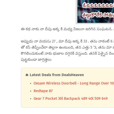
ఈ కథ నాకు నా దీపు అక్క కి మధ్య నిజంగా జరిగిన సంఘటన.
అప్పుడు నా వయసు 27 , మా దీపు అక్క కి 33 . తను నాకంటే 6
తో కసి తెప్పించేలా తెల్లగా ఉంటుంది, తన ఎత్తు 5 ‘౩, తను మ
కౌగలించుకుంటే నాకు భుజాల దగ్గరకి వస్తుంది. తనకి పెళ్ళైన 
పుట్టకుండా జాగ్రత్తలు
🔥 Latest Deals from DealsHeaven
Oxsam Wireless Doorbell - Long Range Over 100
Redtape 87
Gear 7 Pocket 30l Backpack 489 40l 509 649