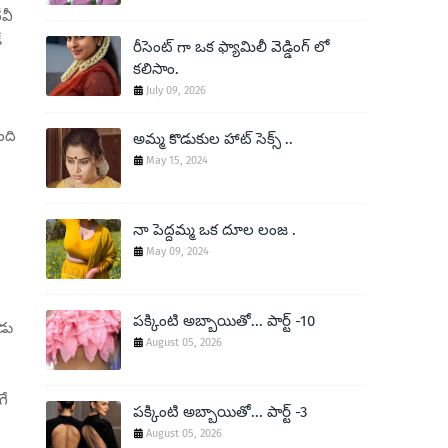
ీవీ
ే
రీసెంట్ గా ఒక ఫ్యామిలీ వెడ్డింగ్ లో
కలిసాం.
July 09, 2026
ంది
అమ్మ కొడుకుల హాట్ సెక్స్ ..
May 15, 2024
నా పెద్దమ్మ ఒక దూల లంజ .
May 09, 2024
పక్కింటి అబ్బాయితో... పార్ట్ -10
ండు
August 05, 2026
.
గే
పక్కింటి అబ్బాయితో... పార్ట్ -3
August 05, 2026