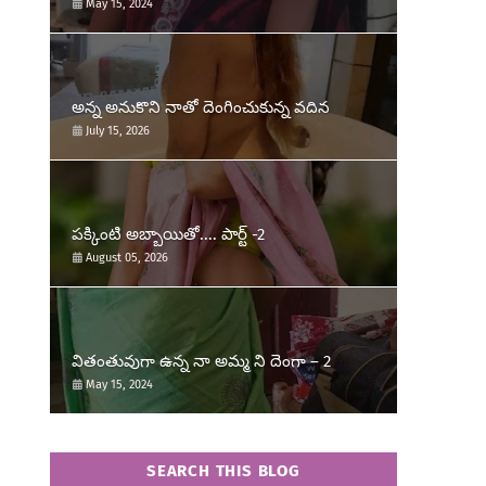
May 15, 2024
అన్న అనుకొని నాతో దెంగించుకున్న వదిన
July 15, 2026
పక్కింటి అబ్బాయితో.... పార్ట్ -2
August 05, 2026
వితంతువుగా ఉన్న నా అమ్మ ని దెంగా – 2
May 15, 2024
SEARCH THIS BLOG