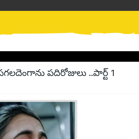
 పగలదెంగాను పదిరోజులు ..పార్ట్ 1