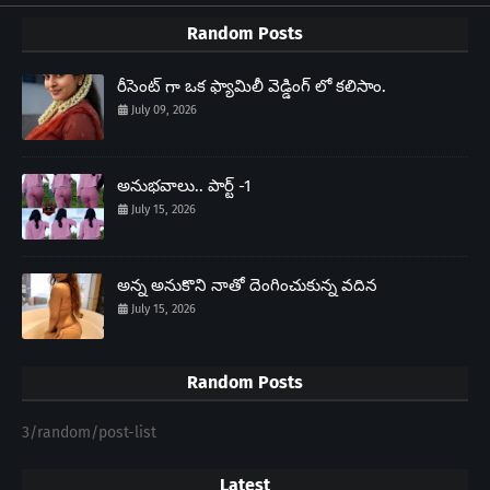
Random Posts
రీసెంట్ గా ఒక ఫ్యామిలీ వెడ్డింగ్ లో కలిసాం.
July 09, 2026
అనుభవాలు.. పార్ట్ -1
July 15, 2026
అన్న అనుకొని నాతో దెంగించుకున్న వదిన
July 15, 2026
Random Posts
3/random/post-list
Latest