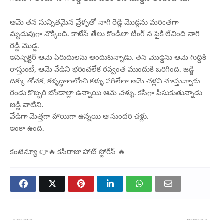
ఆమె తన సున్నితమైన వ్రేళ్ళతో నాగి రెడ్డి మొడ్డను మరింతగా
మృదువుగా నొక్కింది. కాటేసే తేలు కొండిలా టింగ్ న పైకి లేచింది నాగి
రెడ్డి మొడ్డ.
ఇనస్పెక్టర్ ఆమె పిరుదులను అందుకున్నాడు. తన మొడ్డను ఆమె గుద్దకి
రాస్తుంటే, ఆమె వేడిని భరించలేక రవ్వంత ముందుకి ఒరిగింది. జడ్జి
దిక్కు తోచక, కళ్ళద్ధాలలోంచి కళ్ళు పగిలేలా ఆమె చళ్లని చూస్తున్నాడు.
రెండు కొబ్బరి బోండాల్లా ఉన్నాయి ఆమె చళ్ళు. కసిగా పిసుకుతున్నాడు
జడ్జి వాటిని.
వేడిగా మెత్తగా హాయిగా ఉన్నయి ఆ సుందరి చళ్లు.
ఇంకా ఉంది.
కంటెన్యూ 👉🔥 కసిరాజు హాట్ స్టోరీస్ 🔥