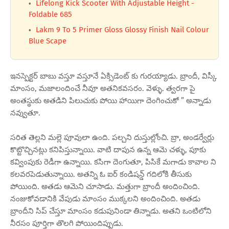
Lifelong Kick Scooter With Adjustable Height -
Foldable 685
Lakm 9 To 5 Primer Gloss Glossy Finish Nail Colour
Blue Scape
ఇనస్పెక్టర్ బాబు వస్తూ వస్తూనే ఏక్సిడెంట్ కు గురయ్యాడు. బ్రాందీ, విస్కీ
మాంసం, మజాలందించే నీవూ అతనికవసరం. వెళ్ళు. త్వరగా పై
అంతస్థుకు అతడిని పిలుచుకు పోయి హాయిగా దెంగించుకో ” అన్నాడు
నవ్వుతూ.
సరిత తెల్లని మల్లె పూవులా ఉంది. పల్చని దుస్తుల్లోంచి. బ్రా, అండర్వేర్లు
కొట్టొచ్చినట్లు కనిపిస్తున్నాయి. వాటి దాపున ఉన్న ఆమె చళ్ళు, పూకు
కవ్వింపుకు రెడీగా ఉన్నాయి. కసిగా దెంగుతూ, పిసికే మగాడు కావాల ని
కలవరపెడుతున్నాయి. అతన్ని ఓ ఐర్ కండిషన్డ్ గదిలోకి తీసుకు
పోయింది. అతడు ఆమెని చూసాడు. మత్తుగా బ్రాందీ అందించింది.
నంజుకోవడానికి వేపుడు మాంసం ముక్కలని అందించింది. అతడు
బ్రాందీని సిప్ చేస్తూ మాంసం కడుపునిండా తిన్నాడు. అతని ఒంటిలోని
నీరసం పూర్తిగా తొలగి పోయిందిప్పుడు.