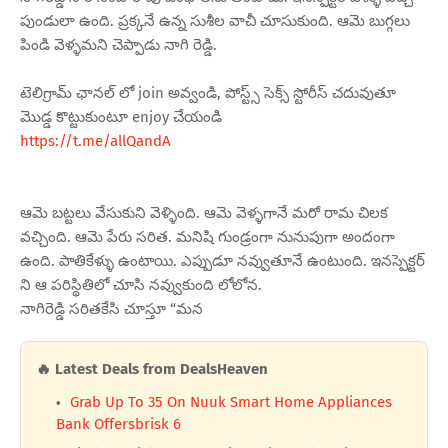
పుండులా ఉంది. ప్రక్కనే ఉన్న సుశీల వాచీ చూసుకుంది. ఆమె బుగ్గలు
పిండి వెళ్ళమని చెప్పాడు నాగి రెడ్డి.
టెలిగ్రామ్ ఛానల్ లో join అవ్వండి, పోస్ట్స్ సెక్స్ స్టోరీస్ చదువుతూ
మొడ్డ కొట్టుకుంటూ enjoy చేయండి
https://t.me/allQandA
ఆమె బట్టలు వేసుకుని వెళ్ళింది. ఆమె వెళ్ళగానే మరో రామ చిలక
వచ్చింది. ఆమె పేరు సరిత. మనిషి గుండ్రంగా నునుపుగా అందంగా
ఉంది. పాతికేళ్ళు ఉంటాయి. ఎప్పుడూ నవ్వుతూనే ఉంటుంది. ఇనస్పెక్టర్
ని ఆ పరిస్థితిలో చూసి నవ్వుకుంది లోలోన.
నాగిరెడ్డి సరితకేసి చూస్తూ “మన
🔥 Latest Deals from DealsHeaven
Grab Up To 35 On Nuuk Smart Home Appliances
Bank Offersbrisk 6