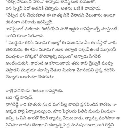
“చచ్చి పోయింది సార్…” అన్నాడు కానిస్టేబుల్ భయంతో.
ఇన స్పెక్టర్ ఏదో అతనికి చెప్పాడు. అతను ఒణి కి పోయాడు.
“చెప్పిన పని చేయకపోతే ఈ హత్య నీవే చేసావని చెబుతాను అంటూ
కఠినంగా పలికాడు ఇనస్పెక్టర్.
కానిస్టేబుల్ వణికాడు. కిటికీలోంచి మరో ఇద్దరు కానిస్టేబుల్స్ చూస్తుంటే
వారిని కూడా పిలిచాడు.
” ముగ్గురూ కలిసి మూడు గంటల్లో ఈ ముండను ఏం ఈ చేస్తారో నాకు
తెలియదు. ఈ శవం మూడు గంటల తర్వాత ఇక్కడే ఉంటే ముగ్గురినీ
ముచ్చటగా బొక్కలో తొయ్యాల్సి వస్తుంది” అన్నాడు సిగరెట్
అంటించుకుని. కాదంటే ఆ కసాయివాడు తమ కాఖి డ్రెస్సుకే ముప్పు
తెస్తాడని ముగ్గురూ శవాన్ని చేతుల మీదుగా మోసుకుని ప్రక్క గదికేసి
వెళ్ళారు ఒణకుతూ బెదరుతూ….
రాత్రి పదకొండు గంటలు కావస్తోంది.
అది గెస్ట్ హవుస్.
నాగిరెడ్డి గారి కూతురు సు ధ మగ పిల్ల వాదిని ప్రసవించిన కారణం గా
అక్కడ పార్టీ ఏర్పాటయ్యింది. వూరి పెద్దలను పిలిచి మందు విందుగా
ఇచ్చి, ఓ సినీ తారతో కేబరే డ్యాన్సు చేయించాడు. డ్యాన్సు ముగిసాకా ఆ
సినిమా తారను దెంగాలని డబ్బున్న పెద్ద మనుషులంతా, నాగి రెడ్డిని