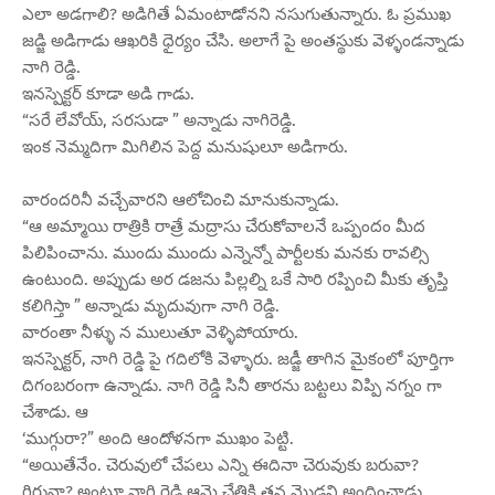
ఎలా అడగాలి? అడిగితే ఏమంటాడోనని నసుగుతున్నారు. ఓ ప్రముఖ
జడ్జి అడిగాడు ఆఖరికి ధైర్యం చేసి. అలాగే పై అంతస్థుకు వెళ్ళండన్నాడు
నాగి రెడ్డి.
ఇనస్పెక్టర్ కూడా అడి గాడు.
“సరే లేవోయ్, సరసుడా ” అన్నాడు నాగిరెడ్డి.
ఇంక నెమ్మదిగా మిగిలిన పెద్ద మనుషులూ అడిగారు.
వారందరినీ వచ్చేవారని ఆలోచించి మానుకున్నాడు.
“ఆ అమ్మాయి రాత్రికి రాత్రే మద్రాసు చేరుకోవాలనే ఒప్పందం మీద
పిలిపించాను. ముందు ముందు ఎన్నెన్నో పార్టీలకు మనకు రావల్సి
ఉంటుంది. అప్పుడు అర డజను పిల్లల్ని ఒకే సారి రప్పించి మీకు తృప్తి
కలిగిస్తా ” అన్నాడు మృదువుగా నాగి రెడ్డి.
వారంతా నీళ్ళు న ములుతూ వెళ్ళిపోయారు.
ఇనస్పెక్టర్, నాగి రెడ్డి పై గదిలోకి వెళ్ళారు. జడ్జీ తాగిన మైకంలో పూర్తిగా
దిగంబరంగా ఉన్నాడు. నాగి రెడ్డి సినీ తారను బట్టలు విప్పి నగ్నం గా
చేశాడు. ఆ
‘ముగ్గురా?” అంది ఆందోళనగా ముఖం పెట్టి.
“అయితేనేం. చెరువులో చేపలు ఎన్ని ఈదినా చెరువుకు బరువా?
గిరువా? అంటూ నాగి రెడ్డి ఆమె చేతికి తన మొడ్డని అందించాడు.