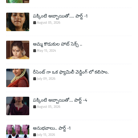
పక్కింటి అబ్బాయితో.... పార్ట్ -1
August 05, 2026
అమ్మ కొడుకుల హాట్ సెక్స్ ..
May 15, 2024
రీసెంట్ గా ఒక ఫ్యామిలీ వెడ్డింగ్ లో కలిసాం.
July 09, 2026
పక్కింటి అబ్బాయితో... పార్ట్ -4
August 05, 2026
అనుభవాలు.. పార్ట్ -1
July 15, 2026