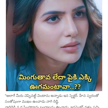
“అలాగే మీరు చెప్పినట్టే వింటాను అన్నాడు ఇన స్పెక్టర్. హీన స్వరంతో
సంతోషంగా ముఖం ఉంచాడు నాగి రెడ్డి.
నాగిరెడ్డి న ర సింహారావు బంధాలను తెంచాడు. ఇనస్పెక్టర్ వళ్ళు పచ్చి