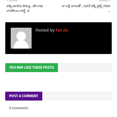
OLDER
NEWER
పక్కింటావిడ సౌమ్య ..కసి కామ
నా లవ్లీ జానుతో ...సెవెన్ సెక్సీ నైట్స్ గడిపా
రాసలీలలు పార్ట్ ..8
...
Posted by
Fun Jio
YOU MAY LIKE THESE POSTS
POST A COMMENT
0 Comments