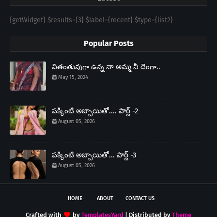
{getWidget} $results={3} $label={recent} $type={list2}
Popular Posts
వితంతువుగా ఉన్న నా అమ్మ నీ దెంగా..
May 15, 2024
పక్కింటి అబ్బాయితో.... పార్ట్ -2
August 05, 2026
పక్కింటి అబ్బాయితో... పార్ట్ -3
August 05, 2026
HOME
ABOUT
CONTACT US
Crafted with
by
TemplatesYard
| Distributed by
Theme