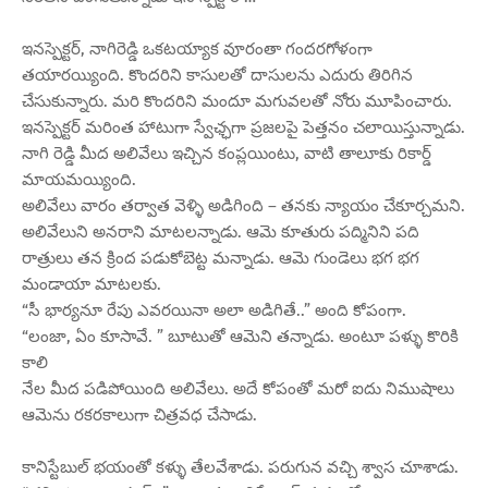
ఇనస్పెక్టర్, నాగిరెడ్డి ఒకటయ్యాక వూరంతా గందరగోళంగా
తయారయ్యింది. కొందరిని కాసులతో దాసులను ఎదురు తిరిగిన
చేసుకున్నారు. మరి కొందరిని మందూ మగువలతో నోరు మూపించారు.
ఇనస్పెక్టర్ మరింత హాటుగా స్వేఛ్ఛగా ప్రజలపై పెత్తనం చలాయిస్తున్నాడు.
నాగి రెడ్డి మీద అలివేలు ఇచ్చిన కంప్లయింటు, వాటి తాలూకు రికార్డ్
మాయమయ్యింది.
అలివేలు వారం తర్వాత వెళ్ళి అడిగింది – తనకు న్యాయం చేకూర్చమని.
అలివేలుని అనరాని మాటలన్నాడు. ఆమె కూతురు పద్మినిని పది
రాత్రులు తన క్రింద పడుకోబెట్ట మన్నాడు. ఆమె గుండెలు భగ భగ
మండాయా మాటలకు.
“సీ భార్యనూ రేపు ఎవరయినా అలా అడిగితే..” అంది కోపంగా.
“లంజా, ఏం కూసావే. ” బూటుతో ఆమెని తన్నాడు. అంటూ పళ్ళు కొరికి
కాలి
నేల మీద పడిపోయింది అలివేలు. అదే కోపంతో మరో ఐదు నిముషాలు
ఆమెను రకరకాలుగా చిత్రవధ చేసాడు.
కానిస్టేబుల్ భయంతో కళ్ళు తేలవేశాడు. పరుగున వచ్చి శ్వాస చూశాడు.