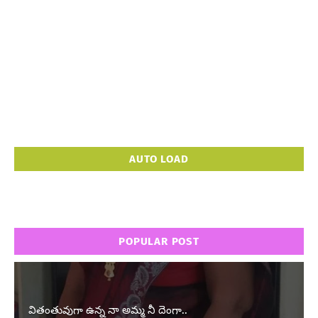
AUTO LOAD
POPULAR POST
వితంతువుగా ఉన్న నా అమ్మ నీ దెంగా..