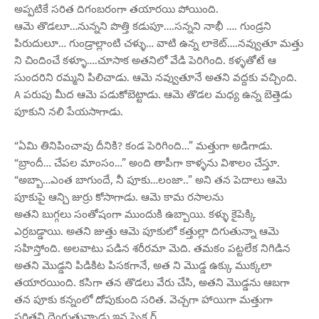
అప్పటికే సరిత దిగంబరంగా తయారయి పోయింది.
ఆమె తొడలూ…నున్నని పొత్తి కడుపూ….సన్నని నాభీ …. గుండ్రని
పిరుదులూ… గుండ్రాల్లాంటి చళ్ళు… వాటి ఉన్న లాకెట్….నవ్వుతూ మత్తు
ని చిందించే కళ్ళూ….చూసాక అతనిలో వేడి పెరిగింది. కళ్ళతోటే ఆ
సుందరిని రమ్మని పిలిచాడు. ఆమె నవ్వుతూనే అతని వద్దకు వచ్చింది.
A పరుపు మీద ఆమె పడుకోబెట్టాడు. ఆమె తొడల మధ్య ఉన్న బెత్తెడు
పూకుని నలి పేయసాగాడు.
“ఏమి తినిపించావు దీనికి? కండ పెరిగింది…” మత్తుగా అడిగాడు.
“బ్రాందీ… చేపల మాంసం…” అంది తాపీగా కాళ్ళను విశాలం చేస్తూ.
“అబ్బా…ఎంత బాగుందే, నీ పూకు…లంజా..” అని తన పెదాలు ఆమె
పూకుపై ఆన్చి జుర్రు కోసాగాడు. ఆమె కామ రసాలను
అతని బుగ్గలు సంతోషంగా ముందుకి ఉబ్బాయి. కళ్ళు కైపెక్కి
ఎర్రబడ్డాయి. అతని జుత్తు ఆమె పూకులో కత్తుల్లా దిగుతున్నా ఆమె
సహిస్తోంది. అలవాటు పడిన శరీరమా మెది. తమకం పట్టలేక నిగిడిన
అతని మొడ్డని పిడికిట పిసకగానే, అత ని మొడ్డ ఉక్కు ముక్కలా
తయారయింది. కసిగా తన తొడలు వేరు చేసి, అతని మొడ్డను ఆబగా
తన పూకు కన్నంలో దోపుకుంది సరిత. వెచ్చగా హాయిగా మత్తుగా
సరితని దెంగుతున్నాడు ఇన స్పెక్ట ర్ …