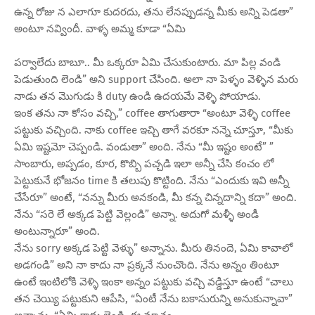
ఉన్న రోజు న ఎలాగూ కుదరదు, తను లేనప్పుడన్న మీకు అన్ని పెడతా”
అంటూ నవ్విందీ. వాళ్ళ అమ్మ కూడా “ఏమి
పర్వాలేదు బాబూ.. మీ ఒక్కరూ ఏమి చేసుకుంటారు. మా పిల్ల వండి
పెడుతుంది లెండి” అని support చేసింది. అలా నా పెళ్ళం వెళ్ళిన మరు
నాడు తన మొగుడు కి duty ఉండి ఉదయమే వెళ్ళి పోయాడు.
ఇంక తను నా కోసం వచ్చి,” coffee తాగుతారా “అంటూ వెళ్ళి coffee
పట్టుకు వచ్చింది. నాకు coffee ఇచ్చి తాగే వరకూ నన్నె చూస్తూ, “మీకు
ఏమి ఇష్టమో చెప్పండి. వండుతా” అంది. నేను “మీ ఇష్టం అంటే” ”
సాంబారు, అప్పడం, కూర, కొబ్బి పచ్చడి ఇలా అన్నీ చేసి కంచం లో
పెట్టుకునే భోజనం time కి తలుపు కొట్టింది. నేను “ఎందుకు ఇవి అన్నీ
చేసేరూ” అంటే, “నన్ను మీరు అనకండి, మీ కన్న చిన్నదాన్ని కదా” అంది.
నేను “సరె లే అక్కడ పెట్టి వెల్లండి” అన్నా. అదుగో మళ్ళీ అండీ
అంటున్నారూ” అంది.
నేను sorry అక్కడ పెట్టి వెళ్ళు” అన్నాను. మీరు తినందె, ఏమి కావాలో
అడగండి” అని నా కాదు నా ప్రక్కనే నుంచొంది. నేను అన్నం తింటూ
ఉంటే ఇంటిలోకి వెళ్ళి ఇంకా అన్నం పట్టుకు వచ్చి వడ్డిస్తూ ఉంటే “చాలు
తన చెయ్యి పట్టుకుని ఆపేసి, “ఏంటీ నేను బకాసురున్ని అనుకున్నావా”