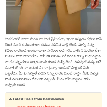
పాఠకులలో చాలా మంది నా పాత ప్రేమికులు, ఇంకా ఇప్పుడు కధలు రాసే
కొంత మంది రచయితలూ, కధలు చదివిన వాళ్లే లెండీ, మళ్ళీ నన్ను
కధలు రాయండి అంటూ చాలా సారులు అడిగారు. నాకు సమయం లేకా,
మనసు రాకా రాయలేదు. కానీ నా జీవితం లో జరిగిన కొన్ని మధురమైన
నా గత స్మృతులు ఇక్కడ దాచు కుంటే మళ్ళీ తిరిగి చదువుకో వచ్చు అనే
దురాశ తో ఈ నా అనుభ వం రాస్తున్నా. ఇందులో పాత్రలకి పేరు
పెట్టలేదు. మీ కు నచ్చితే చదివి నన్ను రాయ మంటే రాస్తా. మీకు నచ్చక
పోతే మొహమాటం లేకుండా చెప్పండి. మీకు బోరు కొట్టను. రాసి
అప్పుడు అంటే
🔥 Latest Deals from DealsHeaven