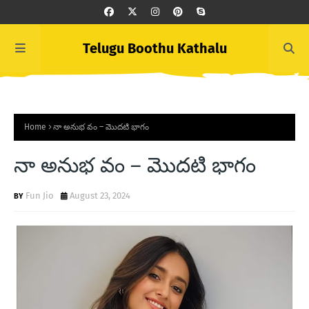
Telugu Boothu Kathalu
Home
నా అనుభ వం – మొదటి భాగం
నా అనుభ వం – మొదటి భాగం
Fun Jio
August 23, 2024