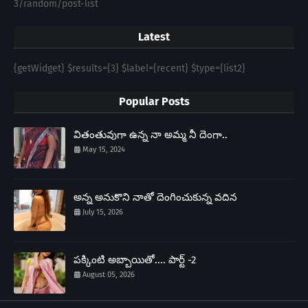
3/random/post-list
Latest
{getWidget} $results={3} $label={recent} $type={list2}
Popular Posts
వితంతువుగా ఉన్న నా అమ్మ నీ దెంగా..
May 15, 2024
అన్న అనుకొని నాతో దెంగించుకున్న వదిన
July 15, 2026
పక్కింటి అబ్బాయితో.... పార్ట్ -2
August 05, 2026