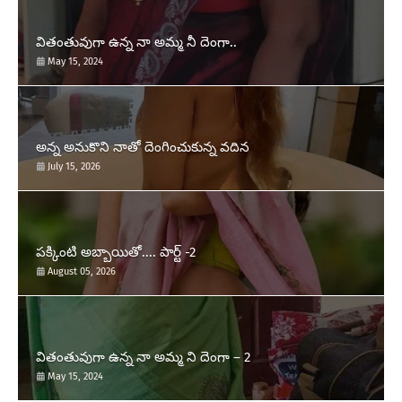
వితంతువుగా ఉన్న నా అమ్మ నీ దెంగా..
May 15, 2024
అన్న అనుకొని నాతో దెంగించుకున్న వదిన
July 15, 2026
పక్కింటి అబ్బాయితో.... పార్ట్ -2
August 05, 2026
వితంతువుగా ఉన్న నా అమ్మ ని దెంగా – 2
May 15, 2024