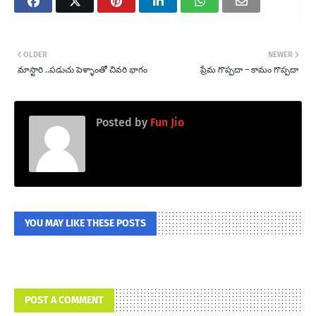
OLDER
NEWER
మాస్టారి ..పడుచు పెళ్ళాంతో చివరి భాగం
ప్రేమ గొప్పదా – కామం గొప్పదా
Posted by
Fun Jio
YOU MAY LIKE THESE POSTS
POST A COMMENT