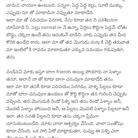
చామన చాయగా ఉంటుంది. సన్నగా, పెద్ద పెద్ద కల్లు, సూటి ముక్కు,
ఎప్పుడు మా తో మాటాడినా నవ్వుతూ మాటాడేది.
అలా మా తో పరిచయం పెరిగాక, నేను కూడా తన ని పరిశీలనగా
చూసేవాడి ని. సల్లు normal గా నే ఉన్నా, పిర్రలు కొద్దిగా పెద్దవే. లోతు
బొడ్డు, చక్కగా ఉందే తను అనుకునే వాడిని. నాకు ఎప్పుడు తన మీద
కోరిక ఉండేది కాదు. అలా మా తో తన మొగుడు duty కి వెల్లి తరువాత
మా ఇంటిలో కి రావడం మాటాడుతూ ఎక్కువ సమయం గడుపుతూ,
తను
వండినవి మాకు ఇస్తూ బాగా friends అయ్యి పోయారు నా పెళ్ళాం
తనూ. అలానే నా తో కూడా బాగా చనువుగా మాటాడేది తను.
ఇలా మా కూ తనకీ కూడా పరిచయం పెరగడం, వాళ్ళ పిల్లలు కూడా
మాతో బాగా చనువుగా ఉండటం తో కొద్ది కొద్దిగా తన గురించి చెప్పుకు
వచ్చింది. తన మొగుడుకి రెండో పెళ్ళి అని తను రెండో పెళ్ళాం అనీ,
మొదటి పెళ్ళాం పోయింది అనీ, ఆ పిల్లలు మొదటి పెళ్ళాం పిల్లలూ అనీ
ఇలా. తన సవతి పిల్లలని కూడా తను చక్కగా ప్రేమగా
చూసుకుంటుండేది. మాకు చాలా ఆశ్చర్యం వేసింది. చాలా సంతోషం
కూడా వేసింది. ఒక సారి ఏదో మాట్లాడుతూ, నువ్వు ఈ పెళ్ళి ఎలా