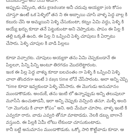
చేసుకున్నావ్ అని నేను అడిగా.
అప్పుడు చెప్పింది, తను graduate అనీ చదువు అయ్యకా job కోసం
చూస్తూ ఉంటే ఒక పెళ్ళిలో తన ని ఈ అబ్బాయి చూసి వాళ్ళ పెద్ద వాల్ల కి
కబురు చేసి ఆ అమ్మయిని పెళ్ళి చేసుకుంటా, కట్నం ఏమి వద్దు, పెళ్ళి కి
అయ్యే ఖర్చు కూడా తనే పెట్టుకుంటా అని చెప్పాడుట. పాపం ఈ పిల్ల కి
తల్లి ఒక్కతే ఉంది. ఈ పిల్ల ని ఒప్పించి పెళ్ళి చూపులు కి ఏర్పాటు
చేసారు. పెళ్ళి చూపుల కి వాడి పిల్లలు
కూడా వచ్చారట. చూపులు అయ్యకా తను ఏమి చెప్పకుండానే ఈ
పిల్లలూ, పిన్ని పిన్ని అంటూ తిరగడం మొదలెట్టారంట.
ఇంక ఈ పిల్ల పెద్ద వాళ్ళు కూడా బలవంతం గా పెళ్ళి కి ఒప్పించి పెళ్ళి
చాలా తొందరగా అంటే 3 days time లోనే చేసేసారంట. అలా అన్ని చెప్పి
“time కూడా ఇవ్వకుండా పెళ్ళి చేసేసారు. ఈ మొగుడు అనుమానం
ముండాకొడుకు. అందుకే, తను ఇంటి లో ఉన్నాప్పుడు అన్ని తలుపులూ
మూసేసి ఉంచుతాడనీ, ఇలా అన్ని చెప్పుకు వచ్చింది తనూ. మళ్ళీ అంది
“నా మొగుడు కి చాలా కోపం” అని. అది మేమూ చూసాం. వాళ్ళ ఇంటి కి
ఎవ్వరూ రారు. వాడు ఎవ్వరి తోనూ మాటాడడు. నెలకి డబ్బు బాగానే
వస్తుంది. ఈ పిల్లకి ఏమీ లోటు లేకుండా చూసుకుంటాడు.
కానీ బట్టి అనుమానం ముండాకొడుకు. ఒక్కో సారి కొట్టేవాడు కూడా. ఆ