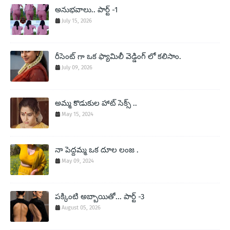
అనుభవాలు.. పార్ట్ -1
July 15, 2026
రీసెంట్ గా ఒక ఫ్యామిలీ వెడ్డింగ్ లో కలిసాం.
July 09, 2026
అమ్మ కొడుకుల హాట్ సెక్స్ ..
May 15, 2024
నా పెద్దమ్మ ఒక దూల లంజ .
May 09, 2024
పక్కింటి అబ్బాయితో... పార్ట్ -3
August 05, 2026