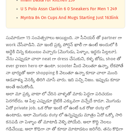
Imam Dasta For Kitchen 239
U S Polo Assn Clarkin 6 0 Sneakers For Men 1 249
Myntra 84 On Cups And Mugs Starting Just 163link
సుమారుగా 15 సంవత్సరాలు అయ్యింది. నా సీనియర్ తో partner గా
work చేసేవాడిని. మా ఇంటి ప్రక్క పోర్షన్ ఖాలీ గా ఉంటే అందులో కి
అద్దెకి చిన్న కుటుంబం వచ్చారు (మొగుడు, పెళ్ళాం, ఇద్దరు పిల్లలూ).
నేను ఎప్పుడూ చాలా neat గా dress చేసుకుని, కళ్ళ జోడు, shoe తో
ever green hero లా ఉంటా. scooter మీద వెలుతూ ఉన్నా, లేకపోతే
నా భార్యతో అలా shopping కి వెలుతూ ఉన్నా కూడా చాలా మంది
ఆడవాళ్ళు వెనక్కి తిరిగి చూసే వారు. ఇది పచ్చి నిజం. ఇప్పుడు కూడా
అంతే అనుకోండి.
అలా మా ప్రక్క వాటా లో చేరిన వాళ్ళతో మాకు పెద్దగా పరిచయం
పెరగలేదు. ఆ పిల్ల ఎప్పుడూ బైటికి ఎక్కువగా వచ్చేదే కాదూ. మొగుడు
ఏదో private job. ఒక రోజు ఇంటి లో ఉంటే ఒక రోజు duty లో
ఉంటాడు. అలా మొగుడు duty లో ఉన్నప్పుడు మాత్రం ఏదో ఒక్కో సారి
కనపడి నా పెళ్ళాం తో మాటాడి వెళ్ళి పోయేది. అలా కొద్ది నెలలు
గడిచేయ్యి. అలా కొద్దిగా నా తో కూడా మాటాడటం జరిగేది. తను కొద్దిగా