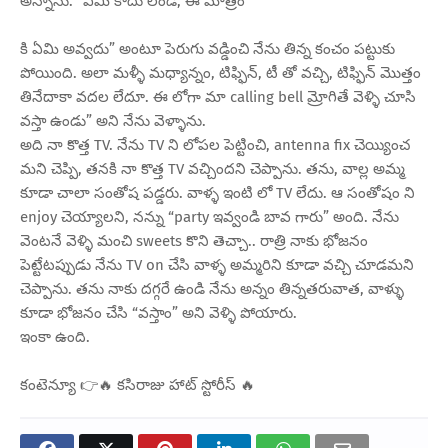
అన్నాను. “ఏమి కాదు లెండి, ఈ మాత్రం
కి ఏమి అవ్వదు” అంటూ పెరుగు వడ్డించి నేను తిన్న కంచం పట్టుకు
పోయింది. అలా మళ్ళీ మధ్యాన్నం, టిఫ్ఫిన్, టీ తో వచ్చి, టిఫ్ఫిన్ మొత్తం
తినేదాకా వదల లేదూ. ఈ లోగా మా calling bell మ్రోగితే వెళ్ళి చూసి
వస్తా ఉండు” అని నేను వెళ్ళాను.
అది నా కొత్త TV. నేను TV ని లోపల పెట్టించి, antenna fix చెయ్యించ
మని చెప్పి, తనకి నా కొత్త TV వచ్చిందని చెప్పాను. తను, వాల్ల అమ్మ
కూడా చాలా సంతోష పడ్డరు. వాళ్ళ ఇంటి లో TV లేదు. ఆ సంతోషం ని
enjoy చెయ్యాలని, నన్ను “party ఇవ్వండి బావ గారు” అంది. నేను
వెంటనే వెళ్ళి మంచి sweets కొని తెచ్చా.. రాత్రి నాకు భోజనం
పెట్టేటప్పుడు నేను TV on చేసి వాళ్ళ అమ్మరిని కూడా వచ్చి చూడమని
చెప్పాను. తను నాకు దగ్గరే ఉండి నేను అన్నం తిన్నతరువాత, వాళ్ళు
కూడా భోజనం చేసి “వస్తాం” అని వెళ్ళి పోయారు.
ఇంకా ఉంది.
కంటెన్యూ 👉🔥 కసిరాజు హాట్ స్టోరీస్ 🔥