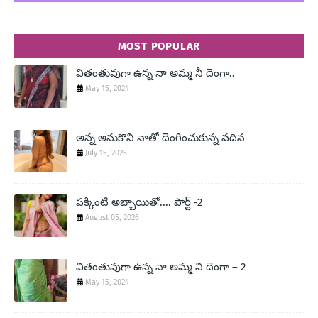
MOST POPULAR
వితంతువుగా ఉన్న నా అమ్మ నీ దెంగా..
May 15, 2024
అన్న అనుకొని నాతో దెంగించుకున్న వదిన
July 15, 2026
పక్కింటి అబ్బాయితో.... పార్ట్ -2
August 05, 2026
వితంతువుగా ఉన్న నా అమ్మ ని దెంగా – 2
May 15, 2024