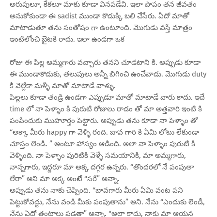
అరుపులూ, కేకలూ మాకు కూడా వినపడేవి. ఇలా పాపం తన జీవతం
అనుకోకుండా ఈ sadist ముండా కొడుక్కి బలి చేసేరు. ఏదో మాతో
మాటాడుతూ తను సంతోషం గా ఉంటూంది. మొగుడు వస్తే మాత్రం
ఇంటిలోంచి బైటకి రాదు. ఇలా ఉండగా ఒక
రోజు ఈ పిల్ల అమ్మగారు వచ్చారు తనని చూడటాని కి. అప్పుడు కూడా
ఈ ముండాకొడుకు, తలుపులు అన్నీ బిగించి ఉంచేవాడు. మొగుడు duty
కి వెల్లేకా మళ్ళీ మాతో మాటాడే వాళ్ళు.
పిల్లలు కూడా తండ్రి ఉండగా ఎప్పుడూ మాతో మాటాడే వారు కాదు. ఇదే
time లో నా పెళ్ళాం కి పురుటి రోజులు రాడం తో మా అత్తవారి ఇంటి కి
పంపేందుకు ముహూర్తం పెట్టారు. అప్పుడు తను కూడా నా పెళ్ళాం తో
“అక్కా మీరు happy గా వెళ్ళి రంది. బావ గారి కి ఏమి లోటు లేకుండా
చూస్తం లెండి. ” అంటూ హాస్యం ఆడింది. అలా నా పెళ్ళాం పురుటి కి
వెళ్ళింది. నా పెళ్ళాం పురిటికి వెళ్ళే సమయానికి, మా అమ్మగారు,
నాన్నగారు, ఇద్దరూ మా అక్క దగ్గర ఉన్నరు. “తొందరలో నే పంపుతా
లేరా” అని మా అక్క అంటే “సరే” అన్నా.
అప్పుడు తను నాకు చెప్పింది. “బావగారు మీరు ఏమి వంట పని
పెట్టుకోవద్దు, నేను వండి మీకు పంపుతాను” అని. నేను “ఎందుకు లెండీ,
నేను ఏదో తంటాలు పడతా” అన్నా. “అలా కాదు, నాకు మా ఆయన