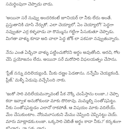
సమర్థింపుగా చెప్పాడు వాడు.
‘అయినా సరే నువ్వు అందరికంటే జూనియర్ రా నీకు లేదు అంతే.
ప్రస్తుతానికి చూసి నేర్చుకో. ఎలా చెయ్యాలో. ఏం చెయ్యాలో!’ పెద్దగా
నవ్వుతూ ఎర్ర కళ్ళవాడు నా రొమ్మును గట్టిగా పిసుకుతూ చెప్పాడు.
మిగతా వాళ్ళు కూడా అది చాలా పెద్ద జోక్ లా పకపకా నవ్వుతున్నారు.
నేను ఎంత ఏడ్చినా వాళ్ళు పట్టించుకోరని అర్ధం అవుతోంది. అరచి, గోల
చేసి ప్రయోజనం లేదు. అయినా సరే మరోసారి విఫలయత్నం చేసాను.
‘ప్లీజ్ నన్ను వదిలెయ్యండి. మీకు దణ్ణం పెడతాను. నన్నేమీ చెయ్యకండి.
ప్లీజ్.’ మళ్ళీ ఏడుపు వచ్చేసింది నాకు.
‘ఇంకో సారి వదిలేయమన్నావంటే పీక నొక్కి చంపేస్తాను లంజా..! చెప్పా
కదా ఇవ్వాళ అనుకోకుండా మాకు దొరికావు. మమ్మల్ని సంతోషపెట్టు.
నీకు సంతోషపెట్టడం ఎలానో రాకపోతే. ఆ విషయం మాకు వదిలేయ్.
మేం చేసుకుంటాం. నోరుమూసుకుని మేము చెప్పింది చెప్పినట్టు చెయ్.
మారు మాట్లాడకు.లంజా. ఒక్కసారి చెబితే అర్ధం కాదా నీకు.?’ కర్కశంగా
కసిరాడు. నా పక్క వాడు.