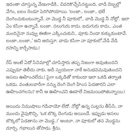
ఇదంతా చూస్తున్న వేణుగాడికి.. చివరికొచ్చేసినట్టుంది. వాడి దెబ్బల్లో
వేగం, బలం రెండూ పెరిగిపోయాయి. ‘లంజా.. లంజా.. భలే
దెంగించుకుంటున్నావే. నా మొడ్డ నీ పూకులో.. వాడి మొడ్డ నీ నోట్లో. ఇలా
ఏం కసిగా ఉన్నావే. లంజా. నలుగురు కాదు. ఐదుగురు కాదు.. ఎంత
మందినైనా నువ్వు ఈజీగా ఎక్కించుకుని.. పూకు నిండా కుక్కుకుంటావే.
లంజా..లంజా..’ అని అరుస్తూ. వాడు కసిగా నా పూకులో.వేడి వేడి
రసాన్ని కార్చేసాడు.!
రేప్ అంటే ఏదో సినిమాల్లో చూపిస్తారు తప్ప నిజంగా అవుతుందని
ఎప్పుడూ తెలీదు నాకు. అదీ స్వయంగా నాకే అనుభవమవుతుందని
అసలు ఊహించలేదు.! పైగా ఒక్కడితో కాకుండా ఇలా ఒకడి తర్వాత
ఒకడు. వంతులవారీగా నన్ను దెంగి దెంగి హింస పెడతారని ఎలా
ఊహించగలను? కానీ ఆ ఊహించని ఊహలే నిజమయిపోతున్నాయి.!
అయిదు నిముషాలు గడిచాయో లేదో. నోట్లో ఉన్న సుల్లను తీసేసి. నా
ముందు వైపుకొచ్చి. ‘ఒక బొక్క దెంగుడు అయిందే. ఇప్పుడు అసలు
బొక్కలో పెడతాను నా మొడ్డ..!’ అంటూ. నా పూకులో తన మొడ్డను
దూర్చి. గభాలున తోసాడు. శ్రీను.