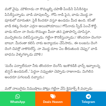
మరో వైపు. మౌళిగాడు నా రొమ్ముల్ని చపాతీ పిండిని పిసికినట్టు
పిసికేస్తున్నాడు. వాడి చూపులన్నీ.. గోపి గాడి పైన, వాడు మొడ్డ నా
పూకులో దూరుతూ. పైకీ కిందకూ వస్తూ ఉండడం మీద ఉంది. కసితో
వాడి కళ్ళు రెండూ ఎర్రగా అయిపోయాయి.! గోపిగాడు స్పీడ్ పెంచే కొద్దీ.
వాడు కసిగా నా రెండు రొమ్ముల మీదా తన ప్రతాపాన్ని చూపిస్తూ.
ముచ్చికలను నలిపేస్తున్నాడు. గట్టిగా కొరికేస్తున్నాడు.! ‘తొందరగా దెంగరా
బాబూ. మీరంతా కలిసి నాకు అన్యాయం చేసేసారు.. ఈ లంజను దెంగి
దెంగి చివర్లో నాకొదిలేస్తే. నా మొడ్డ దూల ఏం తీరుతుంది చెప్పు?’ వాడి
బాధను వెళ్ళగక్కాడు మౌళి.!
‘మరేం పర్వాలేదురా నీకు తొందరగా దెంగేసి ఇంకొకడికి ఛాన్స్ ఇవ్వాలన్న
టెన్షన్ ఉండదులే..’ పెద్దగా నవ్వుతూ చెప్పాడు రాజుగాడు. మిగిలిన
అందరూ పగలబడి నవ్వారు.!
మరో నాలుగైదు నిముషాలు పోట్లు గట్టిగా వేసి క్లైమాక్స్ కి వచ్చాడు
గోపిగాడు. వాడు తన మొడ్డను బైటకు తీసెయ్యడం.. మౌళిగాడు తన
మొడ్డను నా పూకులో దూర్చెయ్యడం కేవలం అరక్షణంలోనే
WhatsApp
Deals Heaven
Telegram
జరిగిపోయాయి!