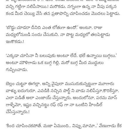
వచ్చి గట్టిగా నలిపేసాయి.! మరొకడు. నగ్నంగా ఉన్న నా వీపు పక్కన
కండ మీద చెయ్యి వేసి తన ప్రతాపాన్ని చూపించడం మొదలు పెట్టాడు.
‘బొడ్డు చూడరా దీనిది ఎంత లోతుగా ఉందో.’ అంటూ. రాజు
మధ్యలోనుండి సందు చేసుకుని. నా పొట్ట మధ్యలో తలపెట్టాడు
ఇంకొకడు.!
‘ఎక్కడా చూసినా నీ బలుపుకు అంటూ లేదే. భలే ఉన్నాయి బుగ్గలు.’
అంటూ మౌళిగాడు ఒక బుగ్గ గిల్లి. మరో బుగ్గ మీద ముద్దులు
గుప్పించాడు.
బెల్లం చుట్టూ ఈగల్లా. అన్ని వైపులా ముసురుకున్నట్టుగా మూగారు
వాళ్ళు ఐదుగురూ. ఎవడికి నచ్చిన పార్ట్ ని వాడు నలిపేస్తూ.కొరికేస్తూ.
ఎలా పడితే అలా ఎంజాయ్ చేస్తున్నారు. అందులోనూ. పరమ మాస్
గాళ్ళేమో, ఇష్టం వచ్చినట్టు రఫ్ రఫ్ గా నా ఒంటిని హేండిల్
చేసేస్తున్నారు.!
‘కింద చూపించకపోతే. మజా ఏముంది.. విప్పు మామా..’ వేణుగాడు కేక