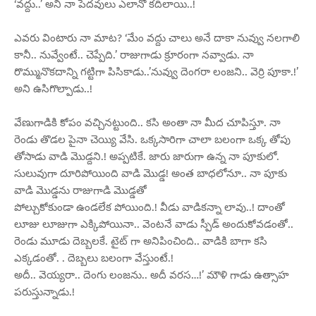
‘వద్దు..’ అని నా పెదవులు ఎలానో కదిలాయి..!
ఎవరు వింటారు నా మాట? ‘మేం వద్దు చాలు అనే దాకా నువ్వు నలగాలి
కానీ.. నువ్వేంటే.. చెప్పేది.’ రాజుగాడు క్రూరంగా నవ్వాడు. నా
రొమ్మునొకదాన్ని గట్టిగా పిసికాడు..’నువ్వు దెంగరా లంజని.. వెర్రి పూకా.!’
అని ఉసిగొల్పాడు..!
వేణుగాడికి కోపం వచ్చినట్టుంది.. కసి అంతా నా మీద చూపిస్తూ. నా
రెండు తొడల పైనా చెయ్యి వేసి. ఒక్కసారిగా చాలా బలంగా ఒక్క తోపు
తోసాడు వాడి మొడ్దని.! అప్పటికే. జారు జారుగా ఉన్న నా పూకులో.
సులువుగా దూరిపోయింది వాడి మొడ్డ! అంత బాధలోనూ.. నా పూకు
వాడి మొడ్డను రాజుగాడి మొడ్డతో
పోల్చుకోకుండా ఉండలేక పోయింది.! వీడు వాడికన్నా లావు..! దాంతో
లూజు లూజుగా ఎక్కిపోయినా.. వెంటనే వాడు స్పీడ్ అందుకోవడంతో..
రెండు మూడు దెబ్బలకే. టైట్ గా అనిపించింది.. వాడికి బాగా కసి
ఎక్కడంతో. . దెబ్బలు బలంగా వేస్తుంటే.!
అదీ.. వెయ్యరా.. దెంగు లంజను.. అదీ వరస…!’ మౌళి గాడు ఉత్సాహ
పరుస్తున్నాడు.!