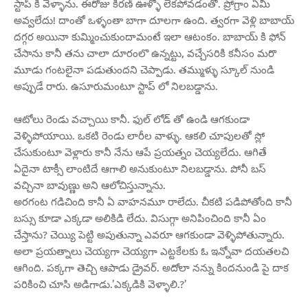
స్టాప్ కి వెళ్ళాను. ఈరోజు కిరణ్ ఊళ్ళో లేకపోవడంతో. ప్రోగ్రాం ఏమీ
అవ్వలేదు! దాంతో ఒళ్ళంతా బాగా దూలగా ఉంది. త్వరగా వెళ్లి బాబాయ్
దగ్గర అయినా కుమ్మించుకుందామంటే ఇలా ఆటంకం. బాబాయ్ కి ఫోన్
చేసాను కానీ తను చాలా దూరంలొ ఉన్నట్టు, వచ్చేసరికి కనీసం మరొ
మూడు గంటలైనా పడుతుందని చెప్పాడు. తమ్ముళ్ళు స్కూల్ నుండి
అప్పుడే రారు. ఉసూరుమంటూ స్టాప్ లో నిలబడ్డాను.
ఆటోలు రెండు వచ్చాయి కానీ. ఫుల్ లోడ్ తో ఉండి ఆగకుండా
వెళ్ళిపోయాయి. ఒకటి రెండు లారీల వాళ్ళు. ఆకలి చూపులతో స్లో
చేసుకుంటూ వెళ్లారు కానీ నేను ఆపే ప్రయత్నం చెయ్యలేదు. ఆగితే
ఏదైనా టాక్సీ లాంటిదే ఆగాలి అనుకుంటూ నిలబడ్డాను. పోనీ బస్
వచ్చినా బావుణ్ణు అని ఆలోచిస్తున్నాను.
అరగంట గడిచింది కానీ ఏ వాహనమూ రాలేదు. చీకటి పడిపోతోంది కానీ
బస్సు కూడా ఎక్కడా అలికిడి లేదు. విసుగ్గా అనిపించింది కానీ ఏం
చేస్తాను? చెయ్యి పెట్టి అపుతున్నా ఎవరూ ఆగకుండా వెళ్ళిపోతున్నారు.
అలా ప్రయత్నాలు చెయ్యగా చెయ్యగా ఎట్టకేలకు ఓ ఇన్నోవా దయతలచి
ఆగింది. పక్కగా తెచ్చి ఆపాడు డ్రైవర్. అదోలా నన్ను కిందనుండి పై దాక
పరికించి చూసి అడిగాడు.’ఎక్కడికి వెళ్ళాలి.?’