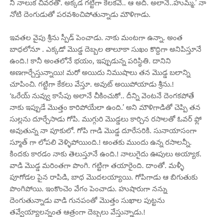
నీ నాలుక చివరతో. అక్కడ గట్టిగా కెలకవే.. ఆ అదీ. అలానే..హుమ్మ్.’ నా
నోటి దెంగుడుతో పరవశించిపోతున్నాడు మౌళిగాడు.
ఇవతల వైపు శ్రీను స్పీడ్ పెంచాడు. నాకు మంటగా ఉన్నా. అంత
బాధలోనూ . ఎక్కడో మొడ్డ దెబ్బల తాలూకా సుఖం కొద్దిగా అనిపిస్తూనే
ఉంది.! కానీ అంతలోనే భయం, ఇప్పుడున్న పరిస్థితి. దానిని
అణగార్చేస్తున్నాయి! మరో అయిదు నిముషాలు తన మొడ్డ బలాన్ని
చూపించి. గట్టిగా కేకలు వేస్తూ. అవుట్ అయిపోయాడు శ్రీను.!
‘ఒరేయ్ నువ్వు కాసేపు అలానే చీకించుకో.. దీన్ని వెంటనే దెంగకపోతే
నాకు ఇప్పుడే మొత్తం కారిపోయేలా ఉంది.’ అని మౌళిగాడితో చెప్పి తన
సుల్లను దూర్చేసాడు గోపి. ముగ్గురి మొడ్డలు కార్చిన రసాలతో ఓవర్ ఫ్లో
అవుతున్న నా పూకులో. గోపి గాడి మొడ్డ దూరేసరికి. సునాయాసంగా
స్మూత్ గా లోపలి వెళ్ళిపోయింది.! అంతకు ముందు ఉన్న రసాలన్నీ.
కిందకు కారడం నాకు తెలుస్తూనే ఉంది.! నాలుగైదు ఊపులు అయ్యాక.
వాడి మొడ్డ మరింతగా పొంగి. గట్టిగా తయారైంది. దాంతో. మళ్ళీ
పూగోడల పైన రాపిడి, బాధ మొదలయ్యాయి. గోపిగాడు ఆ బిగుతుకు
పొంగిపోయి. ఇంకొంచెం వేగం పెంచాడు. హుషారుగా నన్ను
దెంగుతున్నాడు వాడి గునపంతో మొత్తం సుఖాల పుట్టను
తవ్వేయ్యాలన్నంత ఆత్రంగా దెబ్బలు వేస్తున్నాడు.!