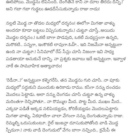
ఊరిపోయి. మొడ్డను లేపేసింది. దెంగితేనే కానీ నా దూల తీరదు దీన్ని.!’
అని గబా గబా గుడ్డలు ఊడదీసేసుకున్నాడు రాజు గాడు!
నల్లటి మొడ్డ నా తొడల మధ్యలో దర్శనం! ఈలోగా మిగతా వాళ్ళు
అందరూ కూడా బట్టలు విప్పెసుకున్నారు.! చుట్టూ చూస్తే..అయిదు
మొడ్డల దర్శనం.! ఒకటి బాగా పొడవుది, ఒకటి మధ్యస్తంగా ఉన్నది,
మరొకటి.. సన్నగా, ఇంకొకటి లావుగా.ఓహ్.. ఇది నిజమేనా అన్నట్టుగా
ఉంది నా చుట్టూ.! సినిమాలో రేప్ సీన్లు చూసి నిజంగా ఇవి సాధ్య
పడతాయా అనుకునే దాన్ని. నా ప్రశ్నకు జవాబు ఇదే అన్నట్టుగా. ఇవ్వాళ
నాకే ఈ సామూహిక అత్యాచారం!
‘రెడీనా..?’ అన్నట్టుగా కళ్ళెగరేసి. తన మొడ్డను గురి చూసి. నా పూకు
మధ్యలో సర్దుకుని ముందుకు ఉరికాడు రాము. కసిగా నన్ను దంచడం
మొదలు పెట్టాడు. అలా నన్ను దెంగడం చూసి చుట్టూ ఉన్న వాళ్ళు
మరింతగా రెచ్చిపోతూ.. నా రొమ్ముల మీద. పొట్ట మీద. ముఖం మీద..
ఎక్కడా పడితే అక్కడ నలిపెయ్యడం, కోరికేయ్యడం మొదలుపెట్టారు
మిగతా వాళ్ళు. ఏకధాటిగా చాలా వేగంగా నన్ను దెంగుతున్నాడు రాజు.
రెమ్మల్ని ఒరుసుకుంటూ. రైల్ ఇంజన్లా దూసుకుపోతోంది వాడి మొడ్డ
స్పీడుగా.! నాకు వాడి దెంగుడులో వేగం బాగా నచ్చింది.. క్రమేపీ ఈ