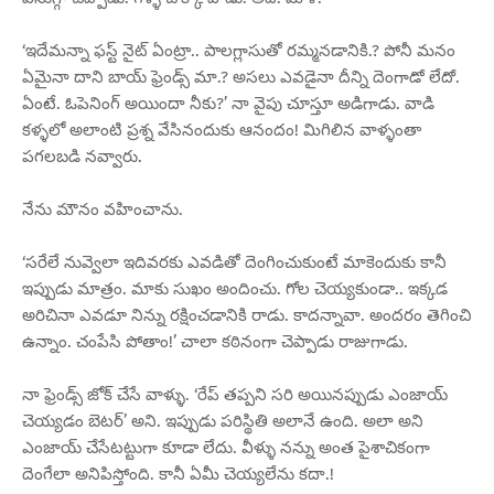
‘ఇదేమన్నా ఫస్ట్ నైట్ ఏంట్రా.. పాలగ్లాసుతో రమ్మనడానికి.? పోనీ మనం
ఏమైనా దాని బాయ్ ఫ్రెండ్స్ మా.? అసలు ఎవడైనా దీన్ని దెంగాడో లేదో.
ఏంటే. ఓపెనింగ్ అయిందా నీకు?’ నా వైపు చూస్తూ అడిగాడు. వాడి
కళ్ళలో అలాంటి ప్రశ్న వేసినందుకు ఆనందం! మిగిలిన వాళ్ళంతా
పగలబడి నవ్వారు.
నేను మౌనం వహించాను.
‘సరేలే నువ్వెలా ఇదివరకు ఎవడితో దెంగించుకుంటే మాకెందుకు కానీ
ఇప్పుడు మాత్రం. మాకు సుఖం అందించు. గోల చెయ్యకుండా.. ఇక్కడ
అరిచినా ఎవడూ నిన్ను రక్షించడానికి రాడు. కాదన్నావా. అందరం తెగించి
ఉన్నాం. చంపేసి పోతాం!’ చాలా కఠినంగా చెప్పాడు రాజుగాడు.
నా ఫ్రెండ్స్ జోక్ చేసే వాళ్ళు. ‘రేప్ తప్పని సరి అయినప్పుడు ఎంజాయ్
చెయ్యడం బెటర్’ అని. ఇప్పుడు పరిస్థితి అలానే ఉంది. అలా అని
ఎంజాయ్ చేసేటట్టుగా కూడా లేదు. వీళ్ళు నన్ను అంత పైశాచికంగా
దెంగేలా అనిపిస్తోంది. కానీ ఏమీ చెయ్యలేను కదా.!