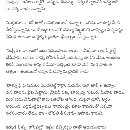
‘అవున్రా. అసలు నాకైతే. ఇప్పుడే. దీనమ్మ.. ఎక్కేయ్యాలనిపించేస్తుంది..’
నా పక్క వాడు అన్నాడు.
ముగ్గురూ నా శరీరంతో ఆడుకుంటూనే ఉన్నారు. ఒకడు. నా పొట్ట మీద
కేలికేస్తున్నాడు. ఇంకో ఇద్దరూ. చెరో చన్నూ పట్టుకుని వాళ్ళిష్టం వచ్చినట్టు
పిసుకుతూ. నా బుగ్గల్ని గిల్లుతూ. భీభత్సం చేసేస్తున్నారు.
‘వచ్చేసాం రా. ఇంకో ఐదు నిముషాలు. అయినా మీరేమో ఆల్రెడీ స్టార్ట్
చేసేసారు. అసలు దాన్ని లోపలకి ఎక్కించుకున్న వాడిని నేను. అందరం
కలిసి దెంగుదాం అన్న ఐడియా ఇచ్చింది కూడా నేనే. మరి నాకెంత
ఆత్రంగా ఉంటుందో చెప్పండి అన్నాడు డ్రైవర్ గాడు.
‘వాళ్ళు పై పై పనులు మొదలెట్టేసార్రా. మనమే. ఇలా ఖాళీగా ఉన్నాం.’
తన బాధను బైట పెట్టాడు. డ్రైవర్ పక్క కూర్చున్న గుబురు మీసాల వాడు.
మరో ఐదు నిమిషాల్లో కారు ఒకచోట ఆగింది. చుట్టూ చూస్తే అర్ధం
అయింది. ఎర్రమట్టిదిబ్బలు.! సాయంత్రం పూట కావడంతో ఎక్కడా
నరసంచారం లేదు. బాగా లోపలి తీసుకొచ్చి ఆపాడు కారుని.
ఇక్కడ వీళ్ళు. కాసేపట్లో. ఇష్టం వచ్చినట్టు నాతో ఆడుకుంటారు