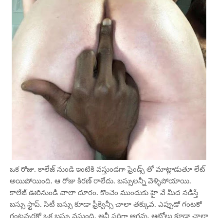
ఒక రోజు. కాలేజ్ నుండి ఇంటికి వస్తుండగా ఫ్రెండ్స్ తో మాట్లాడుతూ లేట్
అయిపోయింది. ఆ రోజు కిరణ్ రాలేదు. బస్సులన్నీ వెళ్ళిపోయాయి.
కాలేజ్ ఊరినుండి చాలా దూరం. కొంచెం ముందుకు హై వే మీద నడిస్తే
బస్సు స్టాప్. సిటీ బస్సు కూడా ఫ్రీక్వెన్సీ చాలా తక్కువ. ఎప్పుడో గంటకో
గంటన్నరకో ఒక బస్సు వస్తుంది. అవీ సరిగ్గా ఆగవు. ఆటోలు కూడా చాలా