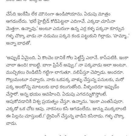
చేసేది ఇంకేమీ లేక మౌనంగా ఉండిపోయాను. ఏడుపు మాత్రం
ఆగడంలేదు. ‘భలే హైబ్రీడ్ కోడిపెట్టలా ఎదిగావే. ఎక్కడా చూసినా
మెత్తగా. ఉన్నావు.’ అంటూ ఎదురుగా ఉన్న ఎర్ర కళ్ళ పక్కనా కూర్చున
గళ్ళ చొక్కా వాడు నా నడుము పక్కన కండ పట్టుకుని గిల్లాడు. ‘హమ్మా..’
అన్నా బాధతో.
‘అప్పుడే ఏమైంది. ఏ కొంచెం దానికే గోల పెట్టేస్తే ఎలానే. కాసేపటికి. ఇంకా
చాలా ఉంది! కాబట్టి. బాగా ప్రిపేర్ అవ్వు.!’ నా పక్కవాడు అలా అంటూ.
ముచ్చికలు రెండిటినీ గట్టిగా లాగుతూ. నలిపేస్తూ చెప్పాడు. అందరూ.
గొల్లుమంటూ నవ్వారు. నాకు ఒకపక్క వాళ్ళు చేస్తున్న పనులకు, మరో
పక్క అంటోన్న మాటలకు బాధ కలుగుతోంది. వీళ్ళందరూ ఇప్పుడేం
చేస్తారో. అన్న భయం ఆవహించి. ఏడుపు ఎగదన్నుకొస్తోంటే.
ఆపుకోవడానికి విశ్వ ప్రయత్నం చేస్తూ. ఉన్నాను. ‘ఇంకా ఎంతసేపురా.
ఎక్కడో ఒక చోట ఆపు. నాకసలు కసి ఆగడంలేదు. జున్ను ముక్కలాంటి
ఈ పిల్లను చూస్తుంటే.!’ డ్రైవింగ్ చేస్తున్న వాడిని కసిరాడు. గళ్ళ చొక్కా
వాడు.