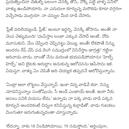
ప్రయత్నించినా చేతుల్ని బలంగా వెనక్కి తోసి, నొక్కి పట్టి వాళ్ళ పనిలో
వాళ్ళు ఉండిపోయారు. నా ఎదురుగా కూర్చున్న మరొకడు కూడా దగ్గరగా
వచ్చేసాడు ముగ్గురూ. నా చన్నుల మీద దాడి చేసారు.
‘ప్లీజ్ వదిలెయ్యండి. ప్లీజ్.’ అంటూ ఇద్దర్ని. వెనక్కి తోసాను. అంతే! నా
చెంప చెళ్ళుమంది! ‘చంపేస్తాం లంజా ఎక్కువ చేసావ్ అంటే. నోరు
మూసుకుని. మేం చెప్పింది చెప్పినట్టు చెయ్యి. అంతే! లేకపొతే నిన్ను
అందరం రేప్ చేసి పడ దెంగి సముద్రంలో విసిరేస్తాం జాగ్రత్త!’ గట్టిగా
అరిచాడు వాడు. దాంతో నేను మరింత భయపడిపోయాను! ‘హెల్ప్
హెల్ప్.’ అని బైటకు అరుద్దాం అనుకున్న ఆలోచనను ఆపేసాను ఇక.
ఏడుస్తూ. వాళ్ళు ఏం చెపితే అది చెయ్యక తప్పదనే ఆలోచిస్తున్నాను.
‘ఏంట్రా అలా లొట్టలు వేస్తున్నావ్. ఇంకా చిన్న వాడివే కదా. నిన్ను
చూడనిస్తున్నాం సంతోషించు. సీ అండ్ ఎంజాయ్ అంతే. ఇంకా నీకు
అసలు పనికి వయసు లేదు.’ అన్నాడు నా పక్క వాడు వాడి పక్కన
కూర్చుని అందరికంటే చిన్నగా కనిపిస్తున్న కుర్రాడితో. వాడు గుటకలు
మింగుతూ జరుగుతున్నదంతా చూస్తున్నాడు.
‘లేదన్నా. నాకు 18 నిండిపోయాయి. 19 నడుస్తోంది.’ అర్థింపుగా,