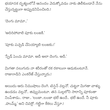
భయానక దృశ్యంలోనే ఆనందం వెదుక్కోవడం నాకు తెలీకుండానే నేను
చేస్తున్నట్టుగా అప్పుడనిపించింది.!
‘దెంగు మామా..’
‘అదిరిపోవాలి పూకు లంజకి.’
‘పూకు పచ్చడి చేసెయ్యాలి లంజకు.!’
‘స్పీడ్ పెంచు మామా. అదీ అలా దెంగు. అదీ.’
మిగతా నలుగురు నా శరీరంతో రక రకాలుగా ఆడుకుంటూనే.
రాజుగాడిని ఎంకరేజ్ చేస్తున్నారు.!
అయిదు ఆరు నిముషాలు దెంగి. టెన్షన్ వల్లనో. చుట్టూ మిగతా వాళ్ళు
ఉండడం వల్లనో.. జివ్వుమంటూ. తన సుల్లలోని సారాన్ని పూకంతా
నింపేశాడు.. రాజు.. ‘లంజా..లంజా భలే ఉందే.. భలే ఉందే. నీ పూకు
.హుమ్మ్.’ అని చివర్లో. గట్టిగా కేకలు వేస్తూ.!