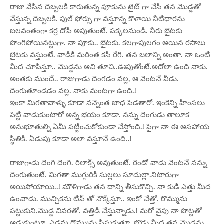
రాజు వేసిన దెబ్బలకి కారుతున్న పూకును టైట్ గా చేసి తన మొడ్డతో
వేస్తున్న దెబ్బలకి. ఫుల్ ఫోర్సు గా వస్తూన్న కొళాయి నీటిధారను
బలవంతంగా కర్ర దోపి అపుతుంటే. పక్కలనుండి. నీరు బైటకు
పొంగిపోయినట్టుగా. నా పూకు.. బైటకు. కలగాపులగం అయిన రసాలు
బైటకు వస్తుంటే. వాడికి మరింత కసి రేగి. తన బలాన్ని అంతా. నా ఒంటి
మీద చూపిస్తూ.. మొడ్డను ఆచి తూచి..ఊపుతోంటే.అదోలా ఉంది నాకు.
అంతకు ముందే.. రాజుగాడు దెంగడం వల్ల, ఆ వెంటనే వీడు.
దెంగుతూండడం వల్ల. నాకు మంటగా ఉంది.!
ఇంకా మిగతావాళ్ళు కూడా నన్నెంత బాధ పెడతారో. ఇంకెన్ని హింసలు
పెట్టి వాడుకుంటారో అన్న భయం కూడా. నన్ను దెంగుడు తాలూక
అనుభూతుల్ని ఏమీ పట్టించుకోకుండా చేస్తోంది.! పైగా నా ఈ అసహాయ
స్థితికి. ఏడుపు కూడా అలా వస్తూనే ఉంది..!
రాజుగాడు దెంగి దెంగి. రిలాక్స్ అవుతుంటే. రెండో వాడు వెంటనే నన్ను
దెంగుతుంటే. మిగతా ముగ్గురికీ సుల్లలు సూదుల్లా.నిటారుగా
అయిపోయాయి..! మౌళిగాడు తన దాన్ని తీసుకొచ్చి. నా కుడి ఎత్తు మీద
ఉంచాడు. ముచ్చికను టిప్ తో నొక్కేస్తూ.. ఇంకో చేత్తో. రొమ్మును
పట్టుకుని.మొడ్డ చివరతో. వత్తిడి చేస్తున్నాడు.! మరో వైపు నా పొట్టతో
ఆడుకుంటూ. ఎడమ రొమ్మును పిసుకుతూ. బొడ్డు మీద తన మొడ్డను