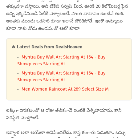
తక్కువగా వస్తాయి. అదీ టికెట్ సర్వీస్ మీద. ఊరికి 20 కిలోమీటర్ల పైన
ఉన్న ఇక్కడినుండి సిటీకి వెళ్ళాలంటే. సొంత వాహనం ఉంటేనే ఈజీ.
అంతకు ముందు ఒకసారి కూడా ఇలానే దొరికిపోతే. ఇంకో అమ్మాయి
కూడా నాకు తోడు ఉండడంతో ఆటో కూడా
🔥 Latest Deals from DealsHeaven
Myntra Buy Wall Art Starting At 164 - Buy
Showpieces Starting At
Myntra Buy Wall Art Starting At 164 - Buy
Showpieces Starting At
Men Women Raincoat At 289 Select Size M
లక్కీగా దొరకటంతో ఆ రోజు తేలికగానే ఇంటికి వెళ్ళిపోయాను. కానీ
పరిస్థితి చూస్తోంటే.
ఇవ్వాళ అలా అయేలా అనిపించలేదు. కాస్త కంగారు పడుతూ.. బస్సు