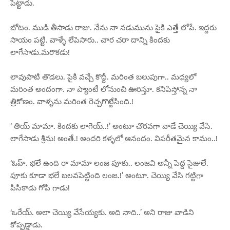
పెట్టాడు.
బోటం. ముడి తీసాడు రాజు. నేను నా నడుమును పైకి ఎత్తే లోపే. ఇద్దరు
సాయం పట్టి. వాళ్ళే లేపెసారు.. చార చరా దాన్ని కిందకు
లాగేసాడు.మరొకడు!
లావుపాటి తొడలు. పైకి వచ్చే కొద్దీ. మరింత బలుపుగా.. మధ్యలో
మరింత అందంగా. నా ప్యాంటీ లోనుంచి ఊరిస్తూ. కనిపిస్తోన్న నా
త్రికోణం. వాళ్ళను మరింత రెచ్చగొట్టేసింది.!
‘ తియ్ మామా. కిందకు లాగెయ్..!’ అంటూ చొరవగా వాడే చెయ్యి వేసి.
లాగేసాడు శ్రీను! అంతే.! అందరి కళ్ళలో ఆనందం. విపరీతమైన కామం..!
‘ఓహ్. భలే ఉంది రా మామా లంజ పూకు.. లంజవి అన్నీ పెద్ద సైజులే.
పూకు కూడా భలే బలవపెట్టింది లంజ.!’ అంటూ. చెయ్యి వేసి గట్టిగా
పిసికాడు గోపి గాడు!
‘ఒరేయ్. అలా చెయ్యి వేసేయ్యకు. అది నాది..’ అని రాజు వాడిని
కోప్పడ్డాడు.