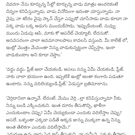
చివరగా నేను కూర్చున్న సీట్లో కూర్చున్న వాడు మాత్రం అందరికంటే
చిన్నగా కనిపిస్తున్నాడు. వాడు వినోదంగా ఇదంతా చూస్తున్నాడు. నా
వైపు, నా శరీరం వైపు స్కాన్ చేస్తూ ఎప్పుడో చూసేసాడు వాడు కూడా! నా
పక్క వాడు ఒక్క అడుగు ముందుకేసాడు. ‘ఇప్పుడేంటంటే. నువ్వు
ముందు ఏడుపు ఆపి. మాకు కో ఆపరేట్ చెయ్యాలి. లేదనుకో.
అనవసరంగా చాలా అవమానాలపాలు కావలసి వస్తుంది. మీ కాలేజ్ లో,
ఇంట్లో మొత్తం మేమంతా నిన్ను వాడుకున్నట్టుగా చెప్పేస్తాం. ఇంకా
వాడుకుంటాం అని కూడా చెప్తాం.’
‘వద్దు వద్దు. ప్లీజ్ అలా చేయకండి. అసలు నన్ను ఏమీ చేయకండి. ప్లీజ్.
నాకు చాలా భయంగా ఉంది. ఇప్పటికే ఇంట్లో అంతా కంగారు పడుతూ
ఉంటారు. నన్ను వదిలెయ్యండి.ప్లీజ్.’ ఏడుస్తూ బ్రతిమాలాను.
‘వెర్రిదానిలా ఉన్నావే. లేదంటే. మేము వెర్రి ..ల్లా కనిపిస్తున్నామా నీకు.
నిన్ను బండి ఎక్కించుకుని. ఇంత దూరం తీసుకొచ్చి. ఖాళీగా
ఎందుకుంటాం చెప్పు? ఏమీ చెయ్యకుండా ఎందుకు వదిలేస్తాం చెప్పు?
అసలే. ఒళ్ళంతా ఎక్కడా పడితే అక్కడ జున్ను ముక్కలా ఉన్న నిన్ను
అంత తేలికగా ఎందుకు వదిలేస్తామే.?’
ఎదురుగా ఉన్న వాడు పెద్ద క్లాస్ తీసుకుని. నా చున్నీని. పక్కకు తీసాడు.