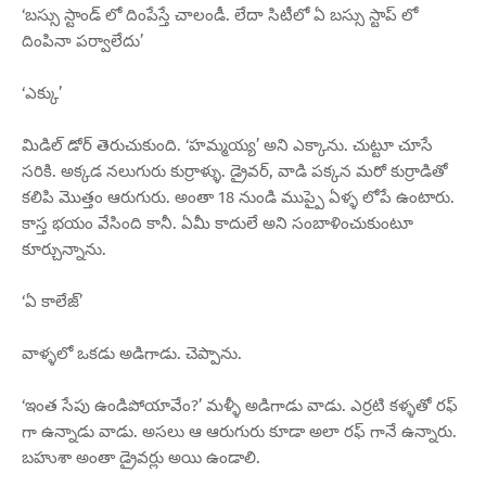
‘బస్సు స్టాండ్ లో దింపేస్తే చాలండీ. లేదా సిటీలో ఏ బస్సు స్టాప్ లో
దింపినా పర్వాలేదు’
‘ఎక్కు’
మిడిల్ డోర్ తెరుచుకుంది. ‘హమ్మయ్య’ అని ఎక్కాను. చుట్టూ చూసే
సరికి. అక్కడ నలుగురు కుర్రాళ్ళు. డ్రైవర్, వాడి పక్కన మరో కుర్రాడితో
కలిపి మొత్తం ఆరుగురు. అంతా 18 నుండి ముప్పై ఏళ్ళ లోపే ఉంటారు.
కాస్త భయం వేసింది కానీ. ఏమీ కాదులే అని సంబాళించుకుంటూ
కూర్చున్నాను.
‘ఏ కాలేజ్’
వాళ్ళలో ఒకడు అడిగాడు. చెప్పాను.
‘ఇంత సేపు ఉండిపోయావేం?’ మళ్ళీ అడిగాడు వాడు. ఎర్రటి కళ్ళతో రఫ్
గా ఉన్నాడు వాడు. అసలు ఆ ఆరుగురు కూడా అలా రఫ్ గానే ఉన్నారు.
బహుశా అంతా డ్రైవర్లు అయి ఉండాలి.