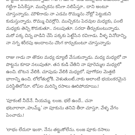
గట్టిగా పిసికేస్తూ. ముచ్చికను కసిగా నలిపేస్తూ.. దాని అంటూ
చూస్తున్నాడు. మౌళిగాడు నా ఎడమ రొమ్మును నోట్లో పెట్టుకుని
కుడుస్తున్నాడు. రొమ్ము చివర్లోని. ముచ్చికను పెదవుల మధ్యకు, పంటి
మధ్యకు తెచ్చి కొరుకుతూ.. నలుపుతూ. సరదా తీర్చుకుంటున్నాడు.
మరో పక్క చిన్న వాడిని చేసి పక్కకు పెట్టేసిన రవిగాడు. వీళ్ళ వినోదాన్ని,
నా నగ్న శరీరపు అందాలను చొంగ కార్చుకుంటూ చూస్తున్నాడు
రాజు గాడు నా తొడల మధ్య డ్యూటీ వేసుకున్నాడు. మధ్య మధ్యలో నా
పొట్టను కూడా నలుపుతూ. తన కుడి చేతిని నా పూరెమ్మల మధ్యలో
ఉంచి. బొటన వేలికి. చూపుడు వేలికి మధ్యలో. పూగోడల మెత్తటి
భాగాన్ని ఉంచి. లోలోతుల్లోకి. వెళుతుంటే.నాకు అలాంటి భయంకరమైన
పరిస్థితిలోనూ. లోపల మరిన్ని రసాలు ఊరిపోయాయి.!
‘పూకంటే నీదేనే. నీయమ్మ. లంజ. భలే ఉందే.. చనా
భటూరాలా..హుమ్మ్.’ నా పూకును తనివి తీరా చూస్తూ. వేళ్ళ వేగం
పెంచాడు.!
‘లాభం లేదురా ఇంకా. నేను తట్టుకోలేను. లంజ పూకు రసాలు