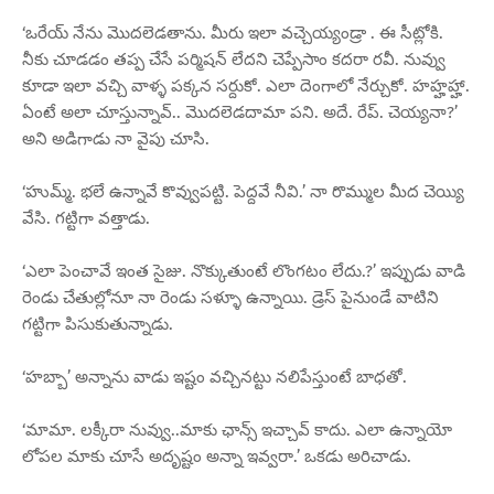
‘ఒరేయ్ నేను మొదలెడతాను. మీరు ఇలా వచ్చెయ్యండ్రా . ఈ సీట్లోకి.
నీకు చూడడం తప్ప చేసే పర్మిషన్ లేదని చెప్పేసాం కదరా రవీ. నువ్వు
కూడా ఇలా వచ్చి వాళ్ళ పక్కన సర్దుకో. ఎలా దెంగాలో నేర్చుకో. హహ్హహ్హా.
ఏంటే అలా చూస్తున్నావ్.. మొదలెడదామా పని. అదే. రేప్. చెయ్యనా?’
అని అడిగాడు నా వైపు చూసి.
‘హుమ్మ్. భలే ఉన్నావే కొవ్వుపట్టి. పెద్దవే నీవి.’ నా రొమ్ముల మీద చెయ్యి
వేసి. గట్టిగా వత్తాడు.
‘ఎలా పెంచావే ఇంత సైజు. నొక్కుతుంటే లొంగటం లేదు.?’ ఇప్పుడు వాడి
రెండు చేతుల్లోనూ నా రెండు సళ్ళూ ఉన్నాయి. డ్రెస్ పైనుండే వాటిని
గట్టిగా పిసుకుతున్నాడు.
‘హబ్బా’ అన్నాను వాడు ఇష్టం వచ్చినట్టు నలిపేస్తుంటే బాధతో.
‘మామా. లక్కీరా నువ్వు..మాకు ఛాన్స్ ఇచ్చావ్ కాదు. ఎలా ఉన్నాయో
లోపల మాకు చూసే అదృష్టం అన్నా ఇవ్వరా.’ ఒకడు అరిచాడు.