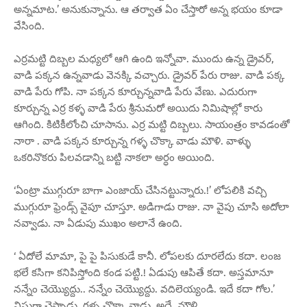
అన్నమాట.’ అనుకున్నాను. ఆ తర్వాత ఏం చేస్తారో అన్న భయం కూడా
వేసింది.
ఎర్రమట్టి దిబ్బల మధ్యలో ఆగి ఉంది ఇన్నోవా. ముందు ఉన్న డ్రైవర్,
వాడి పక్కన ఉన్నవాడు వెనక్కి వచ్చారు. డ్రైవర్ పేరు రాజు. వాడి పక్క
వాడి పేరు గోపి. నా పక్కన కూర్చున్నవాడి పేరు వేణు. ఎదురుగా
కూర్చున్న ఎర్ర కళ్ళ వాడి పేరు శ్రీనుమరో అయిదు నిమిషాల్లో కారు
ఆగింది. కిటికీలోంచి చూసాను. ఎర్ర మట్టి దిబ్బలు. సాయంత్రం కావడంతో
నారా . వాడి పక్కన కూర్చున్న గళ్ళ చొక్కా వాడు మౌళి. వాళ్ళు
ఒకరినొకరు పిలవడాన్ని బట్టి నాకలా అర్ధం అయింది.
‘ఏంట్రా ముగ్గురూ బాగా ఎంజాయ్ చేసినట్టున్నారు.!’ లోపలికి వచ్చి
ముగ్గురూ ఫ్రెండ్స్ వైపూ చూస్తూ. అడిగాడు రాజు. నా వైపు చూసి అదోలా
నవ్వాడు. నా ఏడుపు ముఖం అలానే ఉంది.
‘ ఏదోలే మామా, పై పై పిసుకుడే కానీ. లోపలకు దూరలేదు కదా. లంజ
భలే కసిగా కనిపిస్తోంది కండ పట్టి.! ఏడుపు ఆపితే కదా. అస్తమానూ
నన్నేం చెయ్యొద్దు.. నన్నేం చెయ్యొద్దు. వదిలెయ్యండి. ఇదే కదా గోల.’
విసుగ్గా చెప్పాడు. గళ్ళ చొక్కా వాడు. అదే. మౌళి.