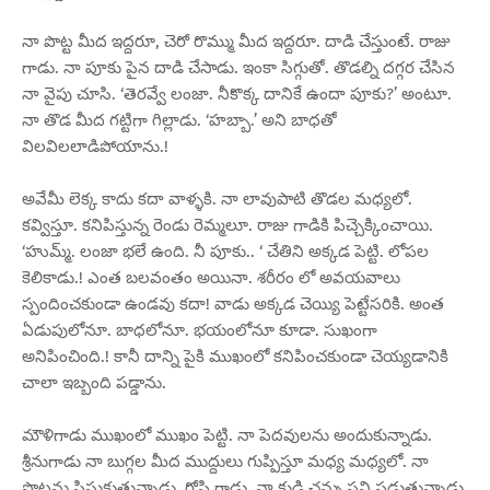
నా పొట్ట మీద ఇద్దరూ, చెరో రొమ్ము మీద ఇద్దరూ. దాడి చేస్తుంటే. రాజు
గాడు. నా పూకు పైన దాడి చేసాడు. ఇంకా సిగ్గుతో. తొడల్ని దగ్గర చేసిన
నా వైపు చూసి. ‘తెరవ్వే లంజా. నీకొక్క దానికే ఉందా పూకు?’ అంటూ.
నా తొడ మీద గట్టిగా గిల్లాడు. ‘హబ్బా.’ అని బాధతో
విలవిలలాడిపోయాను.!
అవేమీ లెక్క కాదు కదా వాళ్ళకి. నా లావుపాటి తొడల మధ్యలో.
కవ్విస్తూ. కనిపిస్తున్న రెండు రెమ్మలూ. రాజు గాడికి పిచ్చెక్కించాయి.
‘హుమ్మ్. లంజా భలే ఉంది. నీ పూకు.. ‘ చేతిని అక్కడ పెట్టి. లోపల
కెలికాడు.! ఎంత బలవంతం అయినా. శరీరం లో అవయవాలు
స్పందించకుండా ఉండవు కదా! వాడు అక్కడ చెయ్యి పెట్టేసరికి. అంత
ఏడుపులోనూ. బాధలోనూ. భయంలోనూ కూడా. సుఖంగా
అనిపించింది.! కానీ దాన్ని పైకి ముఖంలో కనిపించకుండా చెయ్యడానికి
చాలా ఇబ్బంది పడ్డాను.
మౌళిగాడు ముఖంలో ముఖం పెట్టి. నా పెదవులను అందుకున్నాడు.
శ్రీనుగాడు నా బుగ్గల మీద ముద్దులు గుప్పిస్తూ మధ్య మధ్యలో. నా
పొట్టను పిసుకుతున్నాడు. గోపి గాడు. నా కుడి చన్ను పని పడుతున్నాడు.