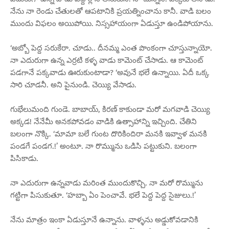
నేను నా రెండు చేతులతో ఆపటానికి ప్రయత్నించాను కానీ. వాడి బలం
ముందు విఫలం అయిపోయి. నిస్సహాయంగా ఏడుస్తూ ఉండిపోయాను.
‘అబ్బో పెద్ద సరుకేరా. చూడు.. దీనమ్మ ఎంత పొంకంగా చూస్తున్నాయో.
నా ఎదురుగా ఉన్న ఎర్రటి కళ్ళ వాడు కామెంట్ చేసాడు. ఆ కామెంట్
పడగానే పక్కవాడు ఊరుకుంటాడా? ‘అవునే భలే ఉన్నాయి. ఏదీ ఒక్క
సారి చూడనీ. అని పైనుండి. చెయ్యి వేసాడు.
గుభేలుమంది గుండె. బాబాయ్, కిరణ్ కాకుండా మరో మగవాడి చెయ్యి
అక్కడ! నేనేమీ అనకపోవడం వాడికి ఉత్సాహాన్ని ఇచ్చింది. చేతిని
బలంగా నొక్కి. ‘మామా బలే గుంట దొరికిందిరా మనకి ఇవ్వాళ మనకి
పండగే పండగ.!’ అంటూ. నా రొమ్మును ఒడిసి పట్టుకుని. బలంగా
పిసికాడు.
నా ఎదురుగా ఉన్నవాడు మరింత ముందుకొచ్చి. నా మరో రొమ్మును
గట్టిగా పిసుకుతూ. ‘హబ్బా ఏం పెంచావే. భలే పెద్ద పెద్ద సైజులు.!’
నేను మాత్రం ఇంకా ఏడుస్తూనే ఉన్నాను. వాళ్ళను అడ్డుకోవడానికి