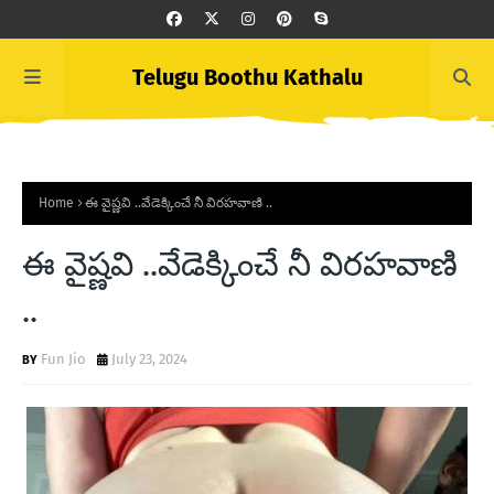
Telugu Boothu Kathalu
Home
ఈ వైష్ణవి ..వేడెక్కించే నీ విరహవాణి ..
ఈ వైష్ణవి ..వేడెక్కించే నీ విరహవాణి
..
Fun Jio
July 23, 2024