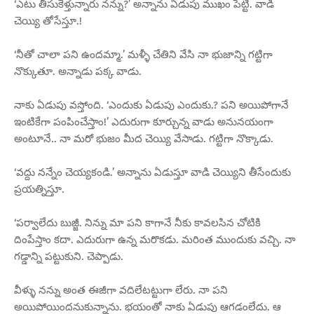
‘ఎటు తీసుకెళ్తున్నారు నన్ను?’ అన్నాను ఏడుపు ముఖం పెట్టి. వాడి
చెయ్యి తోసేస్తూ.!
‘నీతో చాలా పని ఉందమ్మా.’ మళ్ళీ చేతిని వేసి నా భుజాన్ని గట్టిగా
నొక్కుతూ. అన్నాడు పక్క వాడు.
నాకు ఏడుపు వస్తోంది. ‘ఎందుకు ఏడుపు ఎందుకు.? పని అయిపోగానే
ఇంటికేగా పంపించేస్తాం!’ ఎదురుగా కూర్చున్న వాడు అనునయంగా
అంటూనే.. నా మరో భుజం మీద చెయ్యి వేసాడు. గట్టిగా నొక్కాడు.
‘వద్దు నన్నేం చెయ్యకండి.’ అన్నాను ఏడుస్తూ వాడి చెయ్యిని తీసేందుకు
ప్రయత్నిస్తూ.
‘పర్వాలేదు బుజ్జీ. నిన్ను మా పని కాగానే నీకు కావలసిన చోటికి
దింపేస్తాం కదా. ఎదురుగా ఉన్న మరొకడు. మరింత ముందుకు వచ్చి. నా
గడ్డాన్ని పట్టుకుని. చెప్పాడు.
వీళ్ళు నన్ను అంత ఈజీగా వదిలేటట్టుగా లేరు. నా పని
అయిపోయిందనుకున్నాను. భయంతో నాకు ఏడుపు ఆగడంలేదు. ఆ