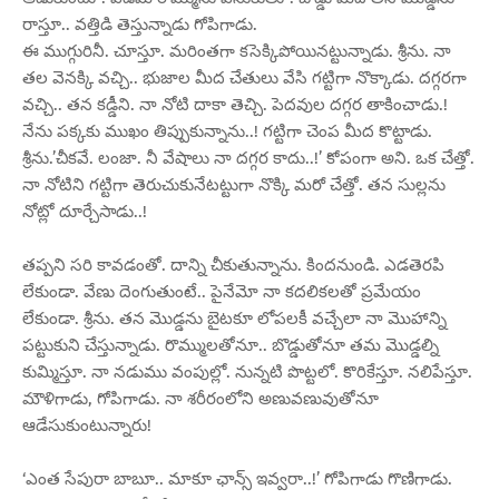
రాస్తూ.. వత్తిడి తెస్తున్నాడు గోపిగాడు.
ఈ ముగ్గురినీ. చూస్తూ. మరింతగా కసెక్కిపోయినట్టున్నాడు. శ్రీను. నా
తల వెనక్కి వచ్చి.. భుజాల మీద చేతులు వేసి గట్టిగా నొక్కాడు. దగ్గరగా
వచ్చి.. తన కడ్డీని. నా నోటి దాకా తెచ్చి. పెదవుల దగ్గర తాకించాడు.!
నేను పక్కకు ముఖం తిప్పుకున్నాను..! గట్టిగా చెంప మీద కొట్టాడు.
శ్రీను.’చీకవే. లంజా. నీ వేషాలు నా దగ్గర కాదు..!’ కోపంగా అని. ఒక చేత్తో.
నా నోటిని గట్టిగా తెరుచుకునేటట్టుగా నొక్కి మరో చేత్తో. తన సుల్లను
నోట్లో దూర్చేసాడు..!
తప్పని సరి కావడంతో. దాన్ని చీకుతున్నాను. కిందనుండి. ఎడతెరపి
లేకుండా. వేణు దెంగుతుంటే.. పైనేమో నా కదలికలతో ప్రమేయం
లేకుండా. శ్రీను. తన మొడ్డను బైటకూ లోపలకీ వచ్చేలా నా మొహాన్ని
పట్టుకుని చేస్తున్నాడు. రొమ్ములతోనూ.. బొడ్డుతోనూ తమ మొడ్డల్ని
కుమ్మిస్తూ. నా నడుము వంపుల్లో. నున్నటి పొట్టలో. కొరికేస్తూ. నలిపేస్తూ.
మౌళిగాడు, గోపిగాడు. నా శరీరంలోని అణువణువుతోనూ
ఆడేసుకుంటున్నారు!
‘ఎంత సేపురా బాబూ.. మాకూ ఛాన్స్ ఇవ్వరా..!’ గోపిగాడు గొణిగాడు.