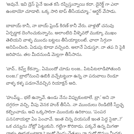
‘అవునే. ఇవి డ్రెస్ పైనే ఇంత కసి రప్పిస్తున్నాయి కదా. డైరెక్ట్ గా ఎలా
ఉంటాయో చూడాలి. ఒక్క సారి టాప్ తీసేయమ్మా..’ ఆర్డర్ వేసాడు.
బాబాయ్ కానీ, నా బాయ్ ఫ్రెండ్ కిరణ్ కానీ వేరు. వాళ్లతో చనువు
ఏర్పడ్డాక దెంగించుకున్నాను. అలాంటిది వీళ్ళెవరో ముక్కూ ముఖం
తెలియని వాళ్ళ ముందు బట్టలు తీసేయ్యాలంటే. ఛాలా సిగ్గుగా
అనిపించింది. ఏడుపు కూడా వచ్చింది. అలానే ఏడుస్తూ. నా తప ని పైకి
జరిపాను. తల మీదనుండి మెల్లగా తీసేసాను.
‘వావ్.. కెవ్వ్ కేకన్నా.. ఏముందో చూడు లంజ.. పిటపిటలాడిపోతుంది
లంజ.!’ బ్రాలోనుంచి ఉబికి వచ్చేటట్టుగా ఉన్న నా పరువాలు రెండూ
వాళ్ళ కళ్ళ పడగానేవచ్చిన రియాక్షన్ అది.
‘హుమ్మ్… భలే ఉన్నావే. ఉండు నేను విప్పుకుంటాలే. బ్రా.’ అని నా
దగ్గరగా వచ్చి. వీపు వెనక హుక్ తీసేసి. నా ముందులు రెండిటికీ స్వేఛ్ఛ
కల్పించాడు. అవి ఒక్కసారిగా ముందుకు ఉరికాయి. ‘పంపర
పనసకాయల్లా ఏం పెంచావే. ఇంత చిన్న వయసుకే ఇంత పెద్ద సైజా..?’
ఒక చన్నును నోట్లో పెట్టుకుని. గట్టిగా కొరికాడు. పక్కనే ఉన్న మిగతా
వాళ్ళు ఊరుకుంటారా.? ఇంకో రెండు చేతులు నా మరో రొమ్ము మీదకు