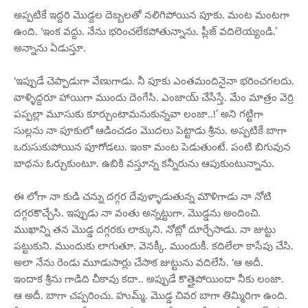
అప్పటికే ఇద్దరి మొడ్దల దెబ్బలతో నలిగిపోయిన పూకు. మంట మంటగా
ఉంది. ‘ఇంక వద్దు. నేను భరించలేకపోతున్నాను. ప్లీజ్ వదిలెయ్యండి.’
అన్నాను ఏడుస్తూ.
‘ఇప్పుడే చెప్పాడుగా వేణుగాడు. నీ పూకు ఎంతమందినైనా భరించగలదు.
వాళ్ళిద్దరూ హాయిగా ముందు దెంగేసి. ఎంజాయ్ చేసేస్తే. మేం మాత్రం వెర్రి
పప్పల్లా మూసుకు కూర్చుంటామనుకున్నవా లంజా..!’ అని గట్టిగా
సుల్లను నా పూకులో ఆడించడం మొదలు పెట్టాడు శ్రీను. అప్పటికే బాగా
ఒరుసుకుపోయిన పూగోడలు. ఇంకా మంట పెడుతుంటే. పంటి బిగువున
బాధను ఓర్చుకుంటూ. ఉబికి వస్తూన్న కన్నీరును ఆపుకుంటున్నాను.
ఈ లోగా నా కుడి చన్ను దగ్గర దేవుళ్ళాడుతున్న మౌళిగాడు నా నోటి
దగ్గరకొచ్చేసి. ఇప్పుడు నా వంతు అన్నట్టుగా. మొడ్డను అందించి.
ముఖాన్ని తన మొడ్డ దగ్గరకు లాక్కుని. నోట్లో దూర్చేసాడు. నా జుట్టు
పట్టుకుని. ముందుకు లాగుతూ. వెనక్కీ. ముందుకీ. కదిలేలా కాసేపు చేసి.
అలా నేను రెండు మూడుసార్లు చేసాక జుట్టును వదిలేసి. ‘ఆ అదీ.
ఇందాక శ్రీను గాడిది చీకావు కదా.. అప్పుడే కొత్తైపోయిందా నీకు లంజా.
ఆ అదీ. బాగా చప్పరించు. హుమ్మ్. మొడ్డ చివర బాగా తిమ్మిరిగా ఉంది.