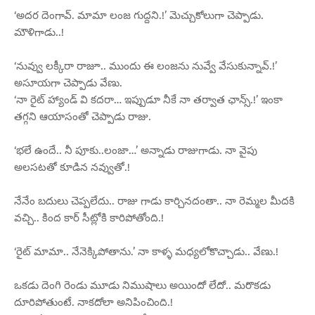
‘అదర దెంగావ్. మామా లంజ గుద్దని.!’ మెచ్చుకోలుగా చెప్పాడు.
మౌళిగాడు..!
‘నువ్వు లక్కీరా రాజూ.. ముందు ఈ లంజను నువ్వే వేసుకున్నావ్.!’
అసూయగా చెప్పాడు వేణు.
‘నా రైట్ హ్యాండ్ వి కదరా… ఇప్పుడూ నీకే నా తర్వాత ఛాన్స్.!’ ఇంకా
తగ్గని ఆయాసంతో చెప్పాడు రాజు.
‘భలే ఉందే.. నీ పూకు..లంజా…’ అన్నాడు రాజుగాడు. నా వైపు
అలసటతో కూడిన నవ్వుతో.!
నేనేం బదులు చెప్పలేదు.. రాజు గాడు కార్చినదంతా.. నా రెమ్మల మీదకి
వచ్చి.. కింద కార్ సీట్లోకి కారిపోతోంది.!
‘రైట్ మామా.. నేనెక్కిపోతాను.’ నా కాళ్ళ మధ్యలోకొచ్చాడు.. వేణు.!
ఒకడు దెంగి రెండు మూడు నిముషాలు అయిందో లేదో.. మరొకడు
దూరిపోతుంటే. నాకదోలా అనిపించింది.!