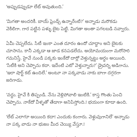
‘అప్పుడప్పుడూ లేట్ అవుతుంది.’
‘మిగతా అందరికీ. బాయ్ ఫ్రెండ్స్ ఉన్నారేంటి?’ అన్నాడు మరొకడు
వెకిలిగా. గార పట్టిన పళ్ళు బైట పెట్టి. మిగతా అంతా పగలబడి నవ్వారు.
ఏమీ చెప్పలేదు. సిటీ ఇంకా ఎంత దూరం ఉందో చూద్దాం అని బైటకు
చూసాను. కానీ ఎక్కడా ఆ జాడ కనపడలేదు. అయోమయంగా మరోసారి
గమనిస్తే. హైవే నుండి పక్కకు ఇంకేదో దార్లో వెళ్తున్నట్టు అర్ధం అయింది.
‘సిటీకి అని చెప్పాను కదా. ఇదేంటి ఎటో వెళ్తున్నారు?’ డ్రైవర్ని అడిగాను.
‘ఇలా షార్ట్ కట్ ఉందిలే.’ అంటూ నా పక్కవాడు నాకు బాగా దగ్గరగా
జరిగాడు.
‘వద్దు. హైవే కి తిప్పండి. నేను వెళ్లిపోవాలి ఇంటికి.’ కాస్త గొంతు పెంచి
చెప్పాను. నాకేదో వీళ్ళతో తేడాగా అనిపిస్తోంది.! భయంగా కూడా ఉంది.
‘లేట్ ఎలాగూ అయింది కదా! ఎందుకు కంగారు. వెళ్దువుగానిలే’ అన్నాడు
నా పక్క వాడు నా భుజం మీద చెయ్యి వేస్తూ.!