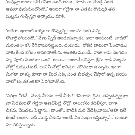
‘అవున్రా బాబూ.భలే కసిగా ఉంది లంజ. చూడు నా మొడ్డ ఎంత
ఆవురావురుమంటోందో..’ అంటూ గట్టిగా నా ఎడమ రొమ్ముకి తన
సుల్లను గుచ్చేస్తూ అన్నాడు.. మౌళి.!
‘ఆగరా. ఇలాంటి ఒళ్ళంతా కొవ్వున్న లంజను దెంగి ఎన్ని
రోజులైపోయిందో..’ వేణు స్పీడ్ అందుకున్నాడు. అలా అంటుంటే. వాడిలో
మరింతగా కసి రేగిపోయినట్టుంది. దంపుడు.. రోకటి పోటులా పెంచాడు.!
నాకు కింద బోటం అదిరిపోతోంది. అంతకు ముందే.. రాజుగాడు దెంగడం
వల్ల పూకు మంటగా ఉంది. అయినా అలానే భరిస్తూ. శ్రీను గాడి సుల్లను
నోట్లో కుక్కుతుంటే. దానినీ నోట్లో భరిస్తూ. మౌనంగా ఉన్నాను. ఇంకా
మిగతా వాళ్ళు కూడా నా మీద ఎక్కి ఎంత భీభత్సం చేస్తారో అన్న భయం
నాలో అంతకంతకూ పెరిగిపోతోంది.!
‘సరిగ్గా చీకవే.. మొడ్డ చీకడం రాదే నీకు.?’ కసిరాడు. శ్రీను. తప్పదన్నట్టుగా
నా పెదవులతో గట్టిగా అణచిపెట్టి నోట్లో నాలుకను కదిలిస్తూ. బాగా
చీకడం మొదలు పెట్టాను.! దాంతో.. వాడికి మరీ వేడెక్కిపోయి.’ఆహా భలే
ఉందే లంజా.. ఇదీ మొడ్డ చీకుడు అంటే. ఏం సుఖం ఇస్తున్నావే..’ అంటూ
పలవరిస్తున్నాడు.