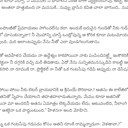
ం కూడా వచ్చా. నీ మనసులోని భావాలని ఎంత బాగా వ్యక్తీకరించావు. అబ్బ. అ
తలా హత్తుకుంది నా మనసుకి.. నువ్వు వ్రాసిన కవిత చాలా బాగుంది.. నువ
చింపాంజీతో ప్రేమాయణం సాగించలేను కదా. అందుకే బరువైన గుండెతో నీకు గుడ్
ద్దంలో చూసుకున్నావా? నీ మొహాన్ని చూస్తే ఒంట్లోవున్న ఆ కోరిక కూడా మటుమా
ో వుంది. మరి అలాంటప్పుడు నేను నీతో ఎలా వుండగలుగుతాను.
ో అవహేళన చేయడం నా ఉద్దేశ్యం కాకపోయినా నాకు పంపించినట్ట్టే ఇంకొకరిక
్టుగా నీ దగ్గరికి వచ్చి మరీ తిడతాడు. ఏదో నేను సున్నితమనస్కుడిని కాబట్టి ఇ
సారి నా రూముకి రా. ప్రాక్టికల్ గా నీతో ఒక గంటసేపు గడిపి అప్పుడు నా డెసిష
పోయి పోయి నీకు లెటర్ వ్రాయడానికి ఆ శ్రీనుయే దొరికాడా.? అతను ఈ కాలేజీలో
 అతనితో స్నేహం చేయాలని తహతహలాడుతున్నారు. మేము కూడా అతనితో
యినా మా అందరినీ అతను ఏమాత్రం లెక్కచేయడం లేదు. అటువంటిది, నీలాంగి
్నావా.? ఆశకైనా ఒక హద్దుంటుంది.” హేళనగా అంది మోహిని.
 నిన్ను ఒక గంటసేపు గడపడం కోసం అతని రూంకి రామ్మన్నాడుగా. వెళతావా.?”