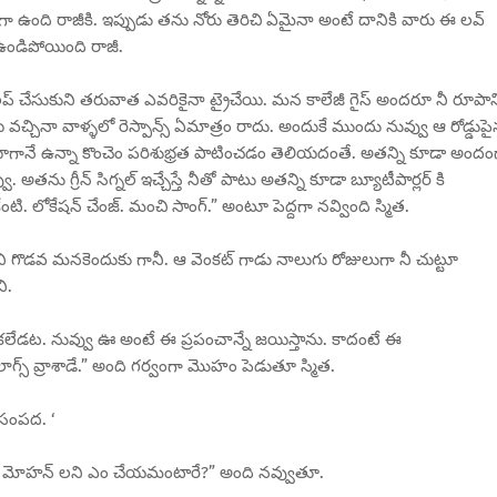
ోపంగా ఉంది రాజీకి. ఇప్పుడు తను నోరు తెరిచి ఏమైనా అంటే దానికి వారు ఈ లవ్
ఉండిపోయింది రాజీ.
ెవలప్ చేసుకుని తరువాత ఎవరికైనా ట్రైచేయి. మన కాలేజీ గైస్ అందరూ నీ రూపాన్
్చినా వాళ్ళలో రెస్పాన్స్ ఏమాత్రం రాదు. అందుకే ముందు నువ్వు ఆ రోడ్డుప
ొడవూ బాగానే ఉన్నా కొంచెం పరిశుభ్రత పాటించడం తెలియదంతే. అతన్ని కూడా అందం
 అతను గ్రీన్ సిగ్నల్ ఇచ్చేస్తే నీతో పాటు అతన్ని కూడా బ్యూటీపార్లర్ కి
ంటి. లోకేషన్ చేంజ్. మంచి సాంగ్.” అంటూ పెద్దగా నవ్వింది స్మిత.
ాని గొడవ మనకెందుకు గానీ. ఆ వెంకట్ గాడు నాలుగు రోజులుగా నీ చుట్టూ
ి.
్రతకలేడట. నువ్వు ఊ అంటే ఈ ప్రపంచాన్నే జయిస్తాను. కాదంటే ఈ
్స్ వ్రాశాడే.” అంది గర్వంగా మొహం పెడుతూ స్మిత.
 సంపద. ‘
ర్తి, మోహన్ లని ఎం చేయమంటారే?” అంది నవ్వుతూ.