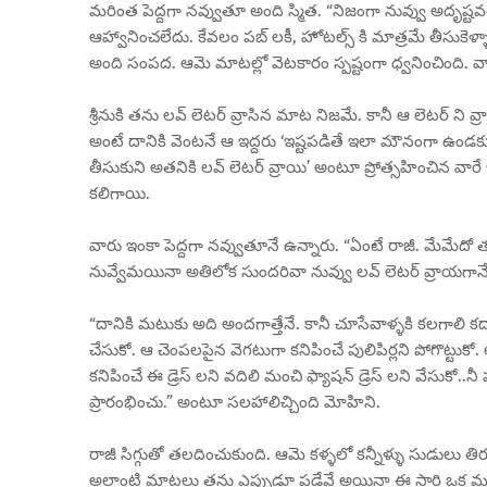
మరింత పెద్దగా నవ్వుతూ అంది స్మిత. “నిజంగా నువ్వు అదృష్టవం
ఆహ్వానించలేదు. కేవలం పబ్ లకీ, హోటల్స్ కి మాత్రమే తీసుకెళ్ళా
అంది సంపద. ఆమె మాటల్లో వెటకారం స్పష్టంగా ధ్వనించింది. వ
శ్రీనుకి తను లవ్ లెటర్ వ్రాసిన మాట నిజమే. కానీ ఆ లెటర్ ని వ్
అంటే దానికి వెంటనే ఆ ఇద్దరు ‘ఇష్టపడితే ఇలా మౌనంగా ఉండకూ
తీసుకుని అతనికి లవ్ లెటర్ వ్రాయి’ అంటూ ప్రోత్సహించిన వార
కలిగాయి.
వారు ఇంకా పెద్దగా నవ్వుతూనే ఉన్నారు. “ఏంటే రాజీ. మేమేదో 
నువ్వేమయినా అతిలోక సుందరివా నువ్వు లవ్ లెటర్ వ్రాయగానే 
“దానికి మటుకు అది అందగాత్తేనే. కానీ చూసేవాళ్ళకి కలగాలి కద
చేసుకో. ఆ చెంపలపైన వెగటుగా కనిపించే పులిపిర్లని పోగొట్టుకో. ఆ సో
కనిపించే ఈ డ్రెస్ లని వదిలి మంచి ఫ్యాషన్ డ్రెస్ లని వేసుకో..న
ప్రారంభించు.” అంటూ సలహాలిచ్చింది మోహిని.
రాజీ సిగ్గుతో తలదించుకుంది. ఆమె కళ్ళలో కన్నీళ్ళు సుడులు త
అలాంటి మాటలు తను ఎప్పుడూ పడేవే అయినా ఈ సారి ఒక మగాడి