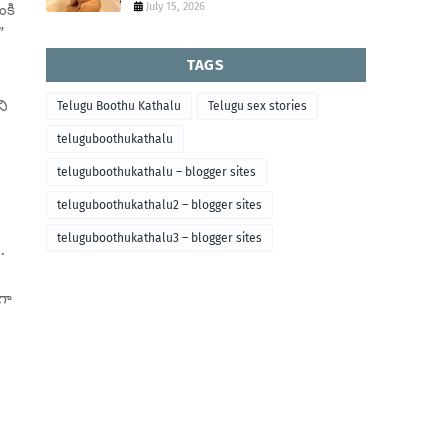
July 15, 2026
ంకి
”
TAGS
ని
Telugu Boothu Kathalu
Telugu sex stories
teluguboothukathalu
teluguboothukathalu – blogger sites
teluguboothukathalu2 – blogger sites
teluguboothukathalu3 – blogger sites
.
గా