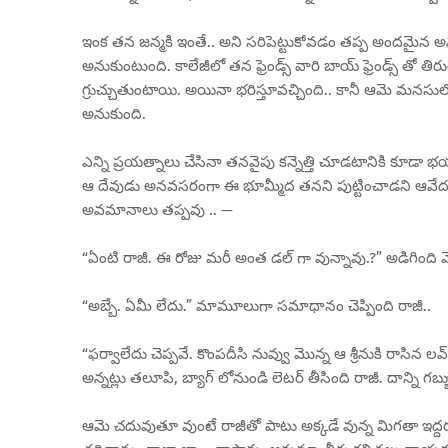
ఇంక తన జన్మకి ఇంతే.. అని సరిపెట్టుకోవడం తప్ప అందమైన 
అనుకుంటుంది. కాలేజీలో తన ఫ్రెండ్స్ వారి బాయ్ ఫ్రెండ్స్ 
గ్రుచ్చుతుంటాయి. అయినా భరిస్తూవచ్చింది.. కానీ ఆమె మనసు
అనుకుంది.
ఎన్ని ప్రయత్నాలు చేసినా తనవైపు కన్నెత్తి చూడటానికి కూడ
ఆ దేవుడు అనవసరంగా ఈ భూమ్మీద తనని పుట్టించాడని ఆవేదన
అవమానాలు తప్పవు .. —
“ఏంటి రాజీ. ఈ రోజు మరీ అంత డల్ గా వున్నావు.?” అడిగింది 
“అబ్బే. ఏమీ లేదు.” మామూలుగా సమాధానం చెప్పింది రాజీ..
“ఫర్వాలేదు చెప్పవే. కొంపదీసి నువ్వు మొన్న ఆ శ్రీనుకి రాసిన ల
అన్నట్లు తలూపి, బ్యాగ్ లోనుండి లెటర్ తీసింది రాజీ. దాన్ని 
ఆమె చదువుతూ వుంటే రాజీతో పాటు అక్కడే వున్న మిగతా ఇద్దరు ఫ్