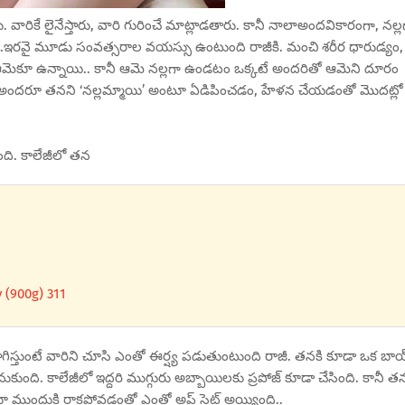
ారికే లైనేస్తారు, వారి గురించే మాట్లాడతారు. కానీ నాలాఅందవికారంగా, నల్ల
ం.ఇరవై మూడు సంవత్సరాల వయస్సు ఉంటుంది రాజీకి. మంచి శరీర ధారుడ్యం,
మెకూ ఉన్నాయి.. కానీ ఆమె నల్లగా ఉండటం ఒక్కటే అందరితో ఆమెని దూరం
వరకూ అందరూ తనని ‘నల్లమ్మాయి’ అంటూ ఏడిపించడం, హేళన చేయడంతో మొదట్లో
ంది. కాలేజీలో తన
 (900g) 311
కొనసాగిస్తుంటే వారిని చూసి ఎంతో ఈర్ష్య పడుతుంటుంది రాజీ. తనకి కూడా ఒక బా
కుంది. కాలేజీలో ఇద్దరి ముగ్గురు అబ్బాయిలకు ప్రపోజ్ కూడా చేసింది. కానీ త
ూ ముందుకి రాకపోవడంతో ఎంతో అప్ సెట్ అయ్యింది..