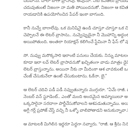
చదివాను. చాలా బాగా వ్రాసావు. అవునూ. నీకు కవితలు వ్రాయడ
చదువుతుంటే నిజంగా నా మతి పోయిందనుకో. నిజంగా ఆ కవిత అం
రాయడానికి ఉపయోగించిన పేపర్ ఇంకా బాగుంది.
కానీ నువ్వే బాగాలేవు. ఒక మనిషినై ఉండి చూస్తూ చూస్తూ ఒక 
చెప్పాలనే ఈ లెటర్ వ్రాసాను.. నువ్వెప్పుడైనా నీ మొహాన్ని అ
అయిపోతుంది. అంతలా రియాక్షన్ కలిగించే స్టేమినా నీ ఫేస్ ల
సో. నువ్వు మరొక్కసారి ఇలాంటి పనులు చేయకు. నిన్ను మాటలత
కూడా ఇలా లవ్ లెటర్ వ్రాసావనుకో ఖచ్చితంగా వాడు మాత్రం డైరెక
లెటర్ వ్రాస్తున్నాను. అయినా నీకు నా మీదింకా ఆశ చావకుంటే ఒక
చేంజ్ చేసుకునేలా ఉంటే చేసుకుంటాను. ఓకేనా. బై.”
ఆ లెటర్ చదివి పడీ పడీ నవ్వుతున్నారు ముగ్గురూ. “ఏమే రాజీ. 
నెంబర్ వన్ స్టూడెంట్.. ఎంతో మంది అందమైన అమ్మాయిలూ
ఒక్కసారైనా సరదాగా పార్టీచేసుకోవాలని ఆశపడుతున్నాము. అ
అగ్లీ గర్ల్ ప్రపోజ్ చేస్తే వచ్చి నీ ఒళ్ళో వాలిపోతాడని అనుకున
ఆ మాటలకి మిగిలిన ఇద్దరూ పెద్దగా నవ్వారు. “రాజీ. ఆ శ్రీను