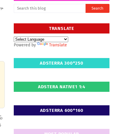
గా
TRANSLATE
Powered by
Translate
ADSTERRA 300*250
ADSTERA NATIVE1 1:4
ADSTERRA 600*160
య్
న