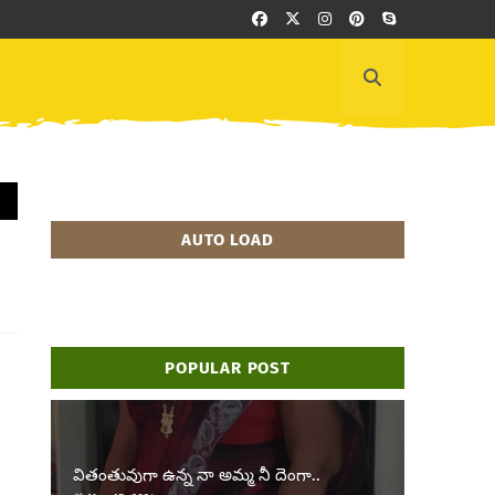
AUTO LOAD
POPULAR POST
వితంతువుగా ఉన్న నా అమ్మ నీ దెంగా..