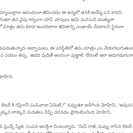
అమ్మాయిల్లాగా ఆనందంగా జీవించడం ఈ జన్మలో తనకి అయ్యే పని కాదని
తో తిరుగుతూ తన వైపు గర్వంగా చూసే చూపులు ఆమె మనసుని ముళ్ళులా
లో మాత్రం తను కూడా అందరిలాగా జీవితాన్ని ఎంజాయ్ చేయాలని స్థిరంగా
ా భయపడుతున్నారు అబ్బాయిలు. ఈ పరిస్థితిలో తను మాత్రం ఎం చేయగలుగుతుంద
 పడటం తప్ప.. ఆడది పుడితే అందంగా పుట్టాలి. లేదంటే ఇలా అడుగడుగునా
మోహిని.
వ్ లెటర్ కి రిప్లిగానీ పంపిచాడా ఏమిటి.?” నవ్వుతూ అడిగింది మోహిని.. ‘అవును
గబ్బుక్కున లాక్కుని మడతలు విప్పి చదవడం ప్రారంభించింది మోహిని..
రెండ్స్ స్మిత, సంపద ఆసక్తిగా వింటున్నారు. “మిస్ రాజీ. నువ్వు రాసిన లెటర్