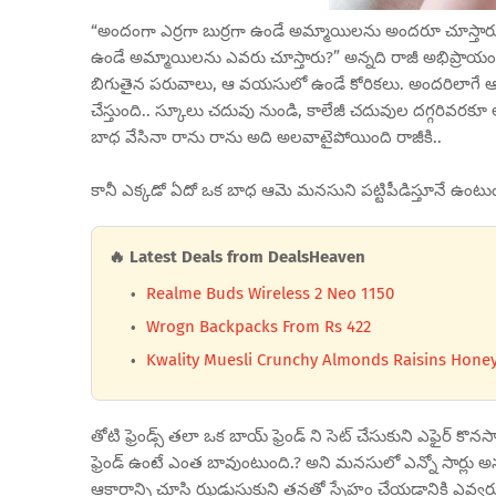
“అందంగా ఎర్రగా బుర్రగా ఉండే అమ్మాయిలను అందరూ చూస్తారు. వ
ఉండే అమ్మాయిలను ఎవరు చూస్తారు?” అన్నది రాజీ అభిప్రాయ
బిగుతైన పరువాలు, ఆ వయసులో ఉండే కోరికలు. అందరిలాగే ఆ
చేస్తుంది.. స్కూలు చదువు నుండి, కాలేజీ చదువుల దగ్గరి
బాధ వేసినా రాను రాను అది అలవాటైపోయింది రాజీకి..
కానీ ఎక్కడో ఏదో ఒక బాధ ఆమె మనసుని పట్టిపీడిస్తూనే ఉంటు
🔥 Latest Deals from DealsHeaven
Realme Buds Wireless 2 Neo 1150
Wrogn Backpacks From Rs 422
Kwality Muesli Crunchy Almonds Raisins Honey
తోటి ఫ్రెండ్స్ తలా ఒక బాయ్ ఫ్రెండ్ ని సెట్ చేసుకుని ఎఫైర్ 
ఫ్రెండ్ ఉంటే ఎంత బావుంటుంది.? అని మనసులో ఎన్నో సార్లు అను
ఆకారాన్ని చూసి ఝడుసుకుని తనతో స్నేహం చేయడానికి ఎవ్వర