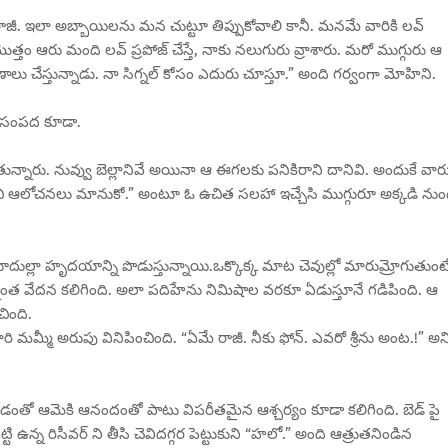
ీ. ఇలా అబ్బాయిలను మన చుట్టూ తిప్పుకోవాలి కానీ. మనమే వారికి లవ్
త్తం ఆరు మంది లవ్ ప్రపోజ్ చేస్తే, నాకు నలుగురు వ్రాశారు. మరో ముగ్గురు ఆ
ణాలు చేస్తున్నాడు. నా సిగ్నల్ కోసం ఎదురు చూస్తూ.” అంది గర్వంగా మోహిని.
ి సంపద కూడా.
తున్నారు. నువ్వు బెల్లానివే అయినా ఆ ఈగలకు పనికిరాని దానివి. అందుకే వార
ించి ఆలోచనలు మానుకో.” అంటూ ఓ ఉచిత సలహా ఇచ్చేసి ముగ్గురూ అక్కడి నుం
సూదుల్లా హృదయాన్ని పొడుస్తున్నాయి.ఒక్కొక్క మాట చెవుల్లో మారుమ్రోగుతుంట
నంత వేదన కలిగింది. అలా పదిహేను నిమిషాల వరకూ ఏడుస్తూనే గడిపింది. ఆ
ింది.
రి మమ్మీ అరుపు వినిపించింది. “ఏమే రాజీ. నీకు ఫోన్. ఎవరో శ్రీను అంట.!” అన
తో ఆమెకి ఆనందంతో పాటు విపరీతమైన ఆశ్చర్యం కూడా కలిగింది. బెడ్ పై
టి ఉన్న రిసీవర్ ని తీసి చెవిదగ్గర పెట్టుకుని “హలో.” అంది ఆత్రుతనిండిన