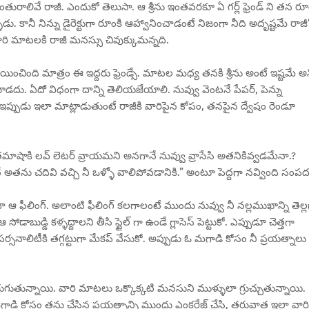
తురాలివే రాజీ. ఎందుకో తెలుసా. ఆ శ్రీను ఇంతవరకూ ఏ గర్ల్ ఫ్రెండ్ ని తన రూ
డు. కానీ నిన్ను డైరెక్టుగా రూంకి ఆహ్వానించాడంటే నిజంగా నీది అదృష్టమే రాజీ
ారి మాటలకి రాజీ మనస్సు చివుక్కుమన్నది.
రాయించింది మాత్రం ఈ ఇద్దరు ఫ్రెండ్సే. మాటల మధ్య తనకి శ్రీను అంటే ఇష్టమే అ
డదు. ఏదో విధంగా దాన్ని తెలియజేయాలి. నువ్వు వెంటనే పేపర్, పెన్ను
ే ఇప్పుడు ఇలా మాట్లాడుతుంటే రాజీకి వారిపైన కోపం, తనపైన ద్వేషం రెండూ
తమాషాకి లవ్ లెటర్ వ్రాయమని అనగానే నువ్వు వ్రాసేసి అతనికివ్వడమేనా.?
అతను చదివి వచ్చి నీ ఒళ్ళో వాలిపోవడానికి.” అంటూ పెద్దగా నవ్వింది సంపద
ా ఆ ఫీలింగ్. అలాంటి ఫీలింగ్ కలగాలంటే ముందు నువ్వు నీ నల్లముఖాన్ని తెల్ల
డాబుడ్డి కళ్ళద్దాలని తీసి స్టైల్ గా ఉండే గ్లాసెస్ పెట్టుకో. ఎప్పుడూ చెత్తగా
ీ పర్సనాలిటీకి తగ్గట్టుగా మేకప్ వేసుకో. అప్పుడు ఓ మగాడి కోసం నీ ప్రయత్నాలు
ిరుగుతున్నాయి. వారి మాటలు ఒక్కొక్కటి మనసుని ముళ్ళులా గ్రుచ్చుతున్నాయి.
 కోసం తను చేసిన ప్రయత్నాన్ని ముందు ఎంకరేజ్ చేసి, తరువాత ఇలా వారి