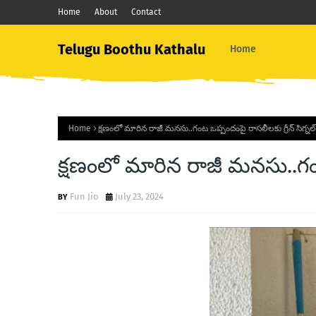
Home
About
Contact
Telugu Boothu Kathalu
Home
Home
క్షణంలో మారిన రాజీ మనసు..గంట ఒప్పందంపై రాసలీలకు గ్రీన్ సిగ్నల్ 
క్షణంలో మారిన రాజీ మనసు..గంట 
Fun Jio
July 23, 2024