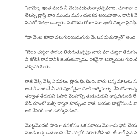
“వామ్మో. ఇంత మంది నీ వెంటపడుతున్నారన్నమాట. చూశావా రాజ
లెటర్స్ వ్రాస్తే వారి ముందు మనం చులకన అయిపోతాం. దానికి మొ
పనిలో బిజీగా ఉన్నారు. మరొకడు రోజూ మా ఇంటి చుట్టూ ప్రదక్షి
“నా వెంట కూడా నలుగురయిదుగురు వెంటపడుతున్నారే” అంద
“బెల్లం చుట్టూ ఈగలు తిరుగుతున్నట్లు వారు మా చుట్టూ తిరుగు
నీ జోలికి రావడానికి జంకుతున్నారు.. ఇకనైనా అబ్బాయిల గుర
వెళ్ళిపోయారు.
రాజీ వెక్కి వెక్కి ఏడవటం ప్రారంభించింది. వారు అన్న మాటలు 
ఆమెకి వెంటనే ఏ చెరువులోనైనా దూకి ఆత్మహత్య చేసుకోవాలన్
తర్వాత తేరుకుని ఓసారి మొహాన్ని తుడుచుకుని అక్కడినుండి లేచ
బెడ్ రూంలో బుక్స్ రాస్తూ కూర్చుంది రాజీ. బయట హాల్లోనుండి వా
అరిచేసరికి రాజీ ఉలిక్కిపడింది.
మొట్టమొదటి సారిగా తనకోసం ఒక పరాయి మొగాడు ఫోన్ చేయడం
నుండి ఒక్క ఉదుటున లేచి హాల్లోకి పరుగుతీసింది. టేబుల్ పైన పెట్