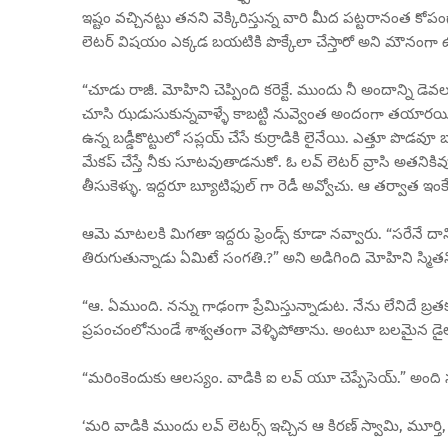
ఇష్టం వచ్చినట్టు తనని వెక్కిరిస్తున్న వారి మీద పట్టరానంత క
లెటర్ విషయం ఎక్కడ బయటికి పొక్కేలా చేస్తారో అని మౌనంగా 
“చూడు రాజీ. మోహిని చెప్పింది కరెక్టే. ముందు నీ అందాన్ని డ
చూసి ఝడుసుకున్నవాళ్ళే కాబట్టి నువ్వెంత అందంగా తయారయి వచ
ఉన్న బడ్డీకొట్టులో సప్లయ్ చేసే కుర్రాడికి లైనేయి. ఎత్తూ ప
మేకప్ చేస్తే నీకు సూటవుతాడనుకో. ఓ లవ్ లెటర్ వ్రాసి అతనికివ్వు.
తీసుకెళ్ళు. ఇద్దరూ బ్యూటిఫుల్ గా రెడీ అవ్వోచు. ఆ తర్వాత ఇంకే
ఆమె మాటలకి మిగతా ఇద్దరు ఫ్రెండ్స్ కూడా నవ్వారు. “సరేనే ద
తిరుగుతున్నాడు ఏమిటే సంగతి.?” అని అడిగింది మోహిని స్మితన
“ఆ. ఏముంది. నన్ను గాఢంగా ప్రేమిస్తున్నాడుట. నేను లేనిదే బ
ప్రపంచంలోనుండే శాశ్వతంగా వెళ్ళిపోతాను. అంటూ బలమైన డైలాగ
“మరింకెందుకు ఆలస్యం. వాడికి ఐ లవ్ యూ చెప్పేసెయ్.” అంది
‘మరి వాడికి ముందు లవ్ లెటర్స్ ఇచ్చిన ఆ కిరణ్ స్వామి, మూ