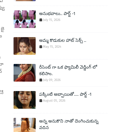
వి
్వు
అనుభవాలు.. పార్ట్ -1
July 15, 2026
 బై
యం
అమ్మ కొడుకుల హాట్ సెక్స్ ..
May 15, 2024
ి
లా
రీసెంట్ గా ఒక ఫ్యామిలీ వెడ్డింగ్ లో
న్
కలిసాం.
July 09, 2026
నే
పక్కింటి అబ్బాయితో.... పార్ట్ -1
August 05, 2026
అన్న అనుకొని నాతో దెంగించుకున్న
వదిన