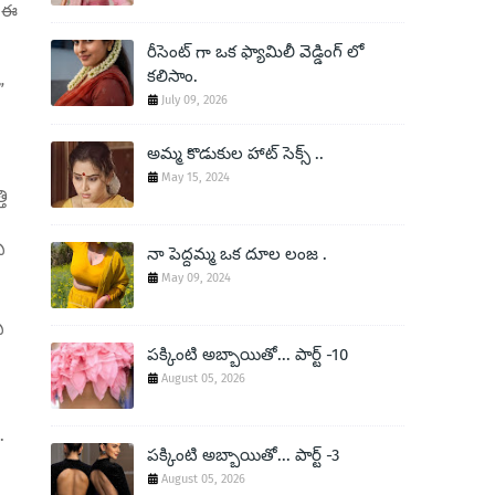
ో ఈ
రీసెంట్ గా ఒక ఫ్యామిలీ వెడ్డింగ్ లో
కలిసాం.
”
July 09, 2026
అమ్మ కొడుకుల హాట్ సెక్స్ ..
May 15, 2024
తి
ి
నా పెద్దమ్మ ఒక దూల లంజ .
May 09, 2024
ి
పక్కింటి అబ్బాయితో... పార్ట్ -10
August 05, 2026
.
పక్కింటి అబ్బాయితో... పార్ట్ -3
August 05, 2026