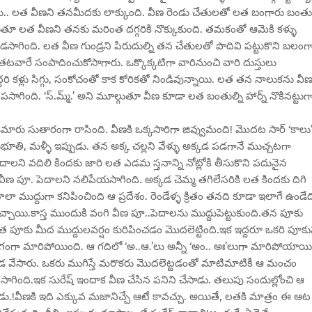
. లత వీణని తనమీదకు లాక్కుంది. వీణ రెండు చేతులతో లత బంగారు బంతుల
ూల్గుతూ లత వీణని తనకు మరింత దగ్గరికి నొక్కుకుంది. తమకంతో ఆమెకి కళ్ళు
ంది. లత వీణ గుండ్రని పిరుదుల్ని తన చేతులతో పొదివి పట్టుకొని బలంగ
టవారే సంపాదించుకోసాగారు. ఒక్కొక్కటిగా వారినుంచి వారి దుస్తులు
రి కళ్లు సిగ్గు, సంకోచంతో కాక కోరికతో నిండివున్నాయి. లత తన నాలుకను వీ
ా నలపసాగింది. ‘స్.మ్మ్.’ అని మూల్గుతూ వీణ కూడా లత బంతుల్ని హార్న్ నొకినట్టుగ
ఓమారు సుతారంగా రాసింది. వీణకి ఒక్కసారిగా జివ్వుమంది! మొదట సార్ ‘కాలు
నుభూతి, మళ్ళీ ఇప్పుడు. తన అక్క చల్లని వేళ్ళు అక్కడ పడగానే ముచ్చటగా
ని వదిలి కిందకు జారి లత ఎడమ స్తనాన్ని నోట్లోకి తీసుకొని పదునైన
ూ వీణ పూ. పెదాలని నలిపేయసాగింది. అక్కడ చెమ్మ తగిలేసరికి లత కిందకు దిగి
 ముద్దుగా కనిపించింది ఆ ప్రదేశం. రెండేళ్ళ క్రితం తనది కూడా ఇలాగే ఉండేద
వచ్చాయి.కాస్త ముందుకి వంగి వీణ పూ..పెదాలను ముద్దుపెట్టుకుంది.తన పూకు
పూకు మీద ముద్దులవర్షం కురిపించడం మొదలెట్టింది.ఇక ఇద్దరూ ఒకరి పూకు
ంగంగా మారిపోయింది. ఆ గదిలో ‘అ..ఆ.’లు అన్నీ ‘అం.. అః’లుగా మారిపోయాయి
్కడ వేసారు. ఒకరు ముగిస్తే మరొకరు మొదలెట్టడంతో మాటిమాటికీ ఆ మంచం
ింది.ఇక సురేష్ ఇందాక వీణ చేసిన పనిని చేసాడు. తలుపు సందుల్లోంచి ఆ
్నాడు.!వీణకి ఇది ఎక్కువ మజానిచ్చే ఆటే కావచ్చు. అయితే, లతకి మాత్రం ఈ ఆ