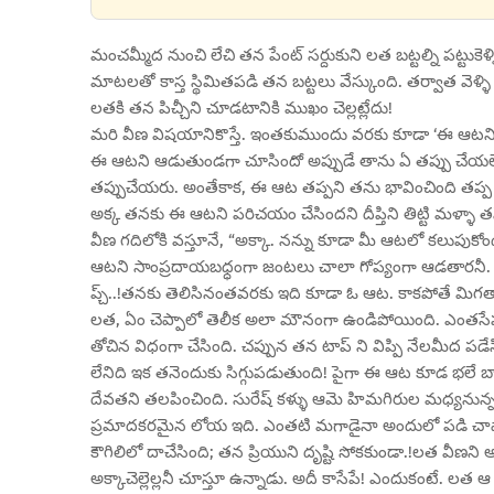
మంచమ్మీద నుంచి లేచి తన పేంట్ సర్దుకుని లత బట్టల్ని పట్టుకె
మాటలతో కాస్త స్థిమితపడి తన బట్టలు వేస్కుంది. తర్వాత వెళ
లతకి తన పిచ్చీని చూడటానికి ముఖం చెల్లట్లేదు!
మరి వీణ విషయానికొస్తే. ఇంతకుముందు వరకు కూడా ‘ఈ ఆటని ఆ
ఈ ఆటని ఆడుతుండగా చూసిందో అప్పుడే తాను ఏ తప్పు చేయలేద
తప్పుచేయరు. అంతేకాక, ఈ ఆట తప్పని తను భావించింది తప
అక్క తనకు ఈ ఆటని పరిచయం చేసిందని దీప్తిని తిట్టి మళ్ళా
వీణ గదిలోకి వస్తూనే, “అక్కా. నన్ను కూడా మీ ఆటలో కలుపుకోం
ఆటని సాంప్రదాయబధ్ధంగా జంటలు చాలా గోప్యంగా ఆడతారనీ. అ
ప్చ్..!తనకు తెలిసినంతవరకు ఇది కూడా ఓ ఆట. కాకపోతే మిగతా
లత, ఏం చెప్పాలో తెలీక అలా మౌనంగా ఉండిపోయింది. ఎంతస
తోచిన విధంగా చేసింది. చప్పున తన టాప్ ని విప్పి నేలమీద పడ
లేనిది ఇక తనెందుకు సిగ్గుపడుతుంది! పైగా ఈ ఆట కూడ భలే
దేవతని తలపించింది. సురేష్ కళ్ళు ఆమె హిమగిరుల మధ్యనున్
ప్రమాదకరమైన లోయ ఇది. ఎంతటి మగాడైనా అందులో పడి చావాల్స
కౌగిలిలో దాచేసింది; తన ప్రియుని దృష్టి సోకకుండా.!లత వీణని 
అక్కాచెల్లెల్లనీ చూస్తూ ఉన్నాడు. అదీ కాసేపే! ఎందుకంటే. లత 