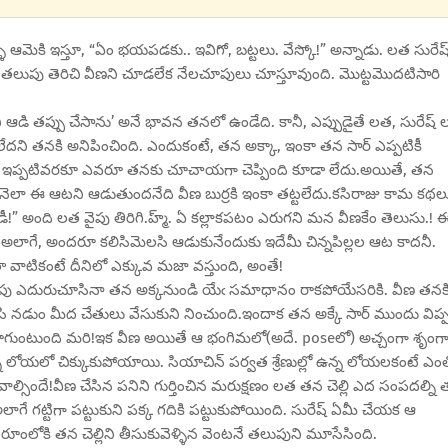
ళ్ళి ఆమెకి ఇస్తూ, “ఏం భయపడకు.. ఇవిగో, బట్టలు. వేస్కో!” అన్నాడు. లత సురేష
్ళి తలుపు తెరిచి వీణని చూడలేక నేలచూపులు చూస్తూవుంది. మొట్టమొదటిసారి
డి తప్పు చేసాను’ అనే భావన తనలో ఉండేది. కానీ, ఎప్పుడైతే లత, సురేష్ 
ని తనకి అనిపించింది. ఎందుకంటే, తన అక్కా, ఇంకా తన సార్ ఎప్పటికీ
్ప ఇప్పటివరకూ ఎవరూ తనకు చూచాయగా చెప్పింది కూడా లేదు.అయితే, తన
 తనెలా ఈ ఆటని ఆడుతుందనేది వీణ బుర్రకి ఇంకా తట్టలేదు.కసిరాజు కామ కథల
డీ!” అంది లత వైపు తిరిగి.హ్మ్. ఏ కల్లాకపటం ఎరుగని మన వీణకేం తెలుసు.! 
లాగే, అందరూ కలిసిమెలసి ఆడుకునేందుకు ఇదేమీ చిన్నపిల్లల ఆట కాదనీ.
 వాటికంటే దీనిలో ఎక్కువ మజా వస్తుంది, అంతే!
ేపు ఎదురుచూసినా తన అక్కనుండి యేఁ సమాధానం రాకపోయేసరికి. వీణ తనక
ేసి నడుం మీద చేతులు వేసుకుని నించుంది.ఇందాక తన అక్కే సార్ ముందు విప్
 బాగుంటుంది మరి!ఇక వీణ అయితే ఆ భంగిమలో(అదే. poseలో) అచ్చంగా శృంగ
న లోయలో చిక్కుకుపోయాయి. సియాచిన్ పర్వత శ్రేణుల్లో ఉన్న లోయలకంటే ఎం
ిందే!వీణ చేసిన పనిని గుర్తించిన మరుక్షణం లత తన చెల్లి ఎద సంపదల్ని
అలాగే గట్టిగా పట్టుకుని పక్క గదికి పట్టుకుపోయింది. సురేష్ ఏమీ చేయక ఆ
ఆ రూంలోకి తన చెల్లిని తీసుకువెళ్ళిన వెంటనే తలుపుని మూసేసింది.