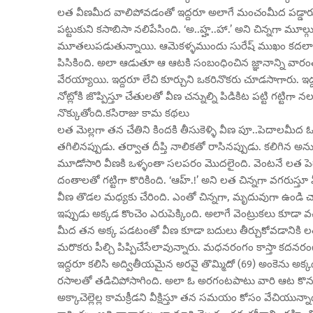
లత వీణమీద వాలిపోవడంతో ఇద్దరూ అలాగే మంచంమీద పడ్డారు.
పట్టుకుని కసాబిసా నలిపేసింది. ‘అ..హ్హ..హా.’ అని చిన్నగా మ
మూతలుపడుతున్నాయి. ఆమెకళ్ళముందు సురేష్ ముఖం కదలాడసాగి
పిసికింది. అలా ఆడుతూ ఆ ఆటకి సంబంధించిన జ్ఞానాన్ని వారంత
వేరయ్యాయి. ఇద్దరూ లేచి కూర్చుని ఒకరినొకరు చూడసాగారు. ఇద్ద
నోట్లోకి జొప్పిస్తూ చేతులతో వీణ చన్నుల్ని పిడికిట పట్టి గట్టిగ
నొక్కుతోంది.కసిరాజు కామ కథలు
లత మెల్లగా తన చేతిని కిందకి తీసుకెళ్ళి వీణ పూ..పెదాలమీద 
తగిలినప్పుడు. తర్వాత దీప్తి నాలికతో రాసినప్పుడు. కలిగిన అ
మూడోసారి వీణకి ఒళ్ళంతా సలపరం మొదలైంది. వెంటనే లత పెదాల
దంతాలతో గట్టిగా కొరికింది. ‘ఆహ్.!’ అని లత చిన్నగా వగరుస్త
వీణ తొడల మధ్యకు చేరింది. ఎంతో చిన్నగా, మృదువుగా ఉండి చాలా
ఇప్పుడు అక్కడ కొంచెం ఎరుపెక్కింది. అలాగే వెంట్రుకలు కూడా 
మీద తన అక్క పడటంతో వీణ కూడా బదులు తీర్చుకోవడానికి లత 
మరొకరు పీల్చి పిప్పిచేసేలావున్నారు. మధనరంగం కాస్తా కదనర
ఇద్దరూ కలిసి అద్వితీయమైన అరవై తొమ్మిదో (69) అంకెను అక
రసాలతో తడిచిపోసాగింది. అలా ఓ అరగంటపాటు వారి ఆట కొనసాగ
అక్కాచెల్లెల్ల కామక్రీడని వీక్షిస్తూ తన సమయం కోసం వేచియున