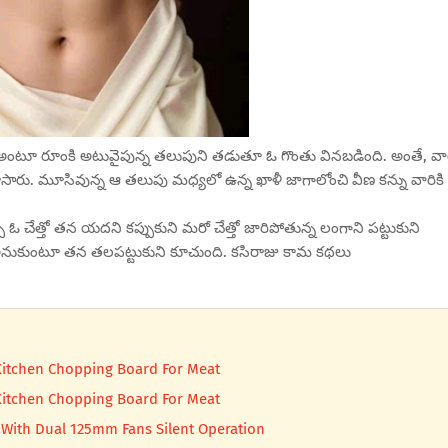
ు.” అంటూ రూంకి అటువైపున్న తలుపుని తడుతూ ఓ గొంతు వినబడింది. అంతే, వా
ూసారు. మూసివున్న ఆ తలుపు మధ్యలో ఉన్న ఖాళీ జాగాలోంచి వీణ కన్ను వారికి
ి ఓ చేత్తో తన యదని కప్పుకుని మరో చేత్తో జారిపోతున్న లంగాని పట్టుకుని
!?’ అనుకుంటూ తన తలపట్టుకుని కూచుంది. కసిరాజు కామ కథలు
r Kitchen Chopping Board For Meat
r Kitchen Chopping Board For Meat
 With Dual 125mm Fans Silent Operation