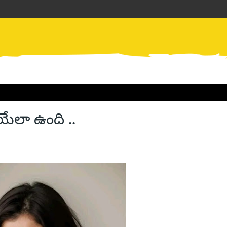
యేలా ఉంది ..