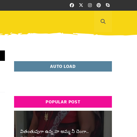
AUTO LOAD
POPULAR POST
వితంతువుగా ఉన్న నా అమ్మ నీ దెంగా..