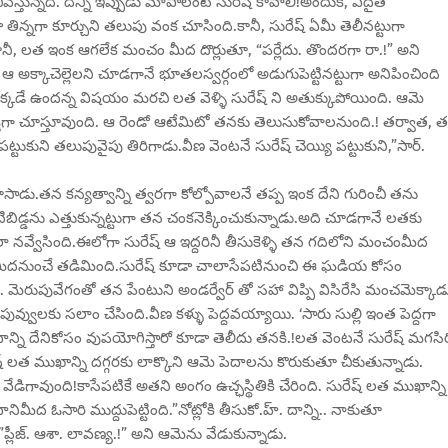
ేస్తున్నది. దీన్ని ఇప్పుడు మాపాలంటే సురేష్ కావాలి!అందుకే, ఏదైతే
ా తిన్నగా కూర్చుని తలుపు వంక చూసింది.కానీ, సురేష్ ఏమీ తెలీనట్టుగా
, లత ఇంక ఆగలేక మంచం మీద దొర్లుతూ, “పర్లేదు. తొందరగా రా.!” అని
ే ఆ అక్కాచెల్లెలని చూడగానే భూతలస్వర్గంలో అడుగుపెట్టినట్టుగా అనిపించింది
అక్కడే ఉందన్న విషయం మరచి లత వెళ్ళి సురేష్ ని అతుక్కుపోయింది. ఆమె
క్తిగా చూస్తూవుంది. ఆ రెండో ఆటేమిటో తనకు తెలుసుకోవాలనుంది.! తర్వాత, 
్టుకుని తలుపువైపు తిరిగాడు.వీణ వెంటనే సురేష్ చెయ్యి పట్టుకుని,”సార్.
ాడు.తన కన్యత్వాన్ని త్వరగా కోల్పోవాలనే తప్ప ఇంక దేని గురించీ తను
టిబిడ్డను ఎత్తుకున్నట్టుగా తన చంకనెక్కించుకున్నాడు.అది చూడగానే లతకు
లా నవ్వేసింది.ఈలోగా సురేష్ ఆ ఇద్దరినీ తీసుకెళ్ళి తన గదిలోని మంచంమీద
ట్ మీదనుంచే తడిమింది.సురేష్ కూడా చాలాసేపటినుంచి ఈ ఘడియ కోసం
. మెరుపువేగంతో తన పేంటుని అండర్వేర్ తో సహా విప్పి విసిరేసి మంచమెక్కాడ
్వులకు సలాం చేసింది.వీణ కళ్ళు పెద్దవయ్యాయి. ‘సారు సుల్లి ఇంత పెద్దగా
దాన్ని దేనికోసం వుపయోగిస్తారో కూడా తెలీదు తనకి.!లత వెంటనే సురేష్ మగసిర
ష్ లత ముఖాన్ని దగ్గరకు లాక్కొని ఆమె పెదాలను కొరుకుతూ చీకుతున్నాడు.
ాలా వేడిగావుంది!కాసేపటికే అతని అంగం ఉచ్ఛస్థితికి చేరింది. సురేష్ లత ముఖాన్ని
మీద ఓసారి ముద్దుపెట్టింది.”నోట్లోకి తీసుకో.హ్. దాన్ని.. నాకుతూ
ప్లీజ్. ఆశా. లావణ్య.!” అని ఆమెను వేడుకున్నాడు.