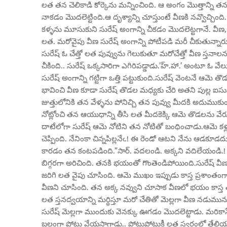
లత తన చెలికాడి కోర్కెను మన్నించింది. ఆ అంగం మొత్తాన్ని తన నో
నాకడం మొదలెట్టింది.ఆ దృశ్యాన్ని చూస్తుంటే వీణకి నవ్వొచ్చి
కళ్ళను మూసుకుని సురేష్ అంగాన్ని చీకడం మొదలెట్టగానే. వీణ, “
లత. మరోవైపు వీణ సురేష్ అంగాన్ని పోటీపడి మరీ చీకుతున్నారు
సురేష్ ఓ చేత్తో లత పువ్వును గెలుకుతూ మరోచేత్తో వీణ స్తనాలన
చీకింది.. సురేష్ ఒక్కసారిగా ఎగిరిపడ్డాడు.’హ్.హా.’ అంటూ ఓ 
సురేష్ అంగాన్ని గట్టిగా ఒత్తి పట్టుకుంది.సురేష్ వెంటనే ఆ
భావించి వీణ కూడా సురేష్ తొడల మధ్యకు చేరి అతని పుల్ల ఐసు
జుత్తులోనికి తన వేళ్ళను పోనిచ్చి తన పువ్వు మీదకి అదు
నోట్లోంచి తన ఆయుధాన్ని తీసి లత మీదకెక్కి ఆమె తొడలను వే
దాటేలోగా సురేష్ ఆమె నోటిని తన నోటితో బంధించాడు.ఆమె కళ్ల
చెప్పింది. నేనింకా చిన్నపిల్లనేఁ.! ఈ రెండో ఆటని నేను ఆడక
కారడం తన కంటపడింది.”సార్. వదలండి. అక్కని వదిలేయండి.! మాక
బిగ్గరగా అరిచింది. తనకి భయంతో గొంతెండిపోయింది.సురేష్ వీణ
జరిగి లత వైపు చూసింది. ఆమె ముఖం ఇప్పుడు కాస్త ప్రశాంతంగా 
వీణని చూసింది. తన అక్క నవ్వుని చూసాక వీణలో భయం కాస్త తగ్గిం
లత స్తనద్వయాన్ని మర్ధిస్తూ మరో చేతితో మెల్లగా వీణ నడుము
సురేష్ మెల్లగా ముందుకు వెనక్కు ఊగడం మొదలెట్టాడు. మరికాసేప
బలంగా పోటు వేయసాగాడు.. పోటుపోటుకీ లత స్వర్గంలో తేలియాడుత