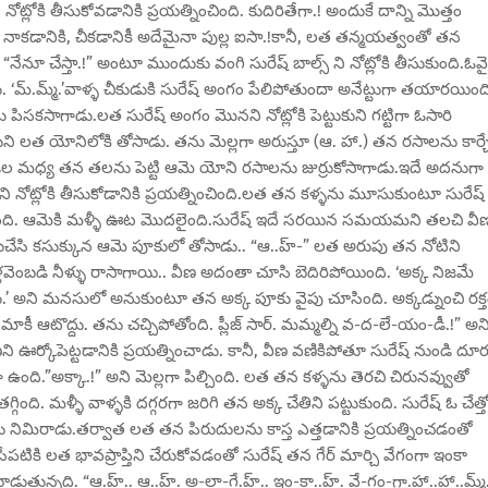
ట్లోకి తీసుకోవడానికి ప్రయత్నించింది. కుదిరితేగా.! అందుకే దాన్ని మొత్తం
ంది. నాకడానికి, చీకడానికీ అదేమైనా పుల్ల ఐసా.!కానీ, లత తన్మయత్వంతో తన
నేనూ చేస్తా.!” అంటూ ముందుకు వంగి సురేష్ బాల్స్ ని నోట్లోకి తీసుకుంది.ఓవ
. ‘మ్.మ్మ్.’వాళ్ళ చీకుడుకి సురేష్ అంగం పేలిపోతుందా అనేట్టుగా తయారయింద
ు పిసకసాగాడు.లత సురేష్ అంగం మొనని నోట్లోకి పెట్టుకుని గట్టిగా ఓసారి
వేలుని లత యోనిలోకి తోసాడు. తను మెల్లగా అరుస్తూ (ఆ. హా.) తన రసాలను కార్చ
మె తొడల మధ్య తన తలను పెట్టి ఆమె యోని రసాలను జుర్రుకోసాగాడు.ఇదే అదనుగా
ని నోట్లోకి తీసుకోడానికి ప్రయత్నించింది.లత తన కళ్ళను మూసుకుంటూ సురేష్
ముకుంది. ఆమెకి మళ్ళీ ఊట మొదలైంది.సురేష్ ఇదే సరయిన సమయమని తలచి వీ
రుచేసి కసుక్కున ఆమె పూకులో తోసాడు.. “ఆ..హ్-” లత అరుపు తన నోటిని
వెంబడి నీళ్ళు రాసాగాయి.. వీణ అదంతా చూసి బెదిరిపోయింది. ‘అక్క నిజమే
ూడదు.’ అని మనసులో అనుకుంటూ తన అక్క పూకు వైపు చూసింది. అక్కడ్నుంచి రక్
ీ ఆటొద్దు. తను చచ్చిపోతోంది. ప్లీజ్ సార్. మమ్మల్ని వ-ద-లే-యం-డీ.!” అన
ని ఊర్కోపెట్టడానికి ప్రయత్నించాడు. కానీ, వీణ వణికిపోతూ సురేష్ నుండి దూ
ఉంది.”అక్కా.!” అని మెల్లగా పిల్చింది. లత తన కళ్ళను తెరచి చిరునవ్వుతో
ది. మళ్ళీ వాళ్ళకి దగ్గరగా జరిగి తన అక్క చేతిని పట్టుకుంది. సురేష్ ఓ చేత్త
ను నిమిరాడు.తర్వాత లత తన పిరుదులను కాస్త ఎత్తడానికి ప్రయత్నించడంతో
టికి లత భావప్రాప్తిని చేరుకోవడంతో సురేష్ తన గేర్ మార్చి వేగంగా ఇంకా
ున్నది. “ఆ.హ్.. ఆ..హ్. అ-లా-గే.హ్.. ఇం-కా..హ్. వే-గం-గా.హా..హా..మ్మ్