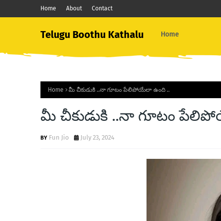
Home
About
Contact
Telugu Boothu Kathalu
Home
Home
మీ చీకుడుకి ..నా గూటం పేలిపోయేలా ఉంది ..
మీ చీకుడుకి ..నా గూటం పేలిపో
Fun Jio
July 23, 2024