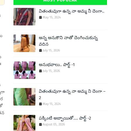
MOST POPULAR
వితంతువుగా ఉన్న నా అమ్మ నీ దెంగా..
్
May 15, 2024
లు
అన్న అనుకొని నాతో దెంగించుకున్న
వదిన
July 15, 2026
ు
ఈ
అనుభవాలు.. పార్ట్ -1
July 15, 2026
ి
వితంతువుగా ఉన్న నా అమ్మ ని దెంగా –
పగా
2
ార
May 15, 2024
తో
 తన
పక్కింటి అబ్బాయితో.... పార్ట్ -2
August 05, 2026