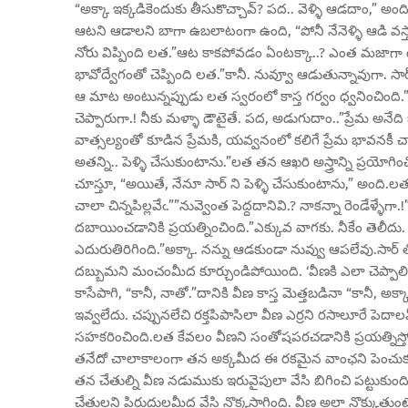
“అక్కా ఇక్కడికెందుకు తీసుకొచ్చావ్? పద.. వెళ్ళి ఆడదాం,” అ
ఆటని ఆడాలని బాగా ఉబలాటంగా ఉంది, “పోనీ నేనెళ్ళి ఆడి వస్తా.
నోరు విప్పింది లత.”ఆట కాకపోవడం ఏంటక్కా..? ఎంత మజాగా 
భావోద్వేగంతో చెప్పింది లత.”కానీ. నువ్వూ ఆడుతున్నావుగా. సార్
ఆ మాట అంటున్నప్పుడు లత స్వరంలో కాస్త గర్వం ధ్వనించింది.”నేను 
చెప్పారుగా.! నీకు మళ్ళా డౌటైతే. పద, అడుగుదాం..”ప్రేమ అనేది
వాత్సల్యంతో కూడిన ప్రేమకి, యవ్వనంలో కలిగే ప్రేమ భావనకీ చ
అతన్ని.. పెళ్ళి చేసుకుంటాను.”లత తన ఆఖరి అస్త్రాన్ని ప్రయోగించిం
చూస్తూ, “అయితే, నేనూ సార్ ని పెళ్ళి చేసుకుంటాను,” అంది.ల
చాలా చిన్నపిల్లవేఁ.””నువ్వెంత పెద్దదానివి.? నాకన్నా రెండే
దబాయించడానికి ప్రయత్నించింది.”ఎక్కువ వాగకు. నీకేం తెలీదు.
ఎదురుతిరిగింది.”అక్కా. నన్ను ఆడకుండా నువ్వు ఆపలేవు.సార్ త
దబ్బుమని మంచంమీద కూర్చుండిపోయింది. ‘వీణకి ఎలా చెప్పాలి.?
కాసేపాగి, “కానీ, నాతో.”దానికి వీణ కాస్త మెత్తబడినా “కానీ,
ఇవ్వలేదు. చప్పునలేచి రక్తపిపాసిలా వీణ ఎర్రని రసాలూరే పెద
సహకరించింది.లత కేవలం వీణని సంతోషపరచడానికి ప్రయత్నిస్తో
తనేదో చాలాకాలంగా తన అక్కమీద ఈ రకమైన వాంఛని పెంచుకున
తన చేతుల్ని వీణ నడుముకు ఇరువైపులా వేసి బిగించి పట్టుకుంద
చేతులని పిరుదులమీద వేసి నొక్కసాగింది. వీణ అలా నొక్కుతుం