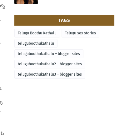
్ని
TAGS
ా
Telugu Boothu Kathalu
Telugu sex stories
ణ
ా
teluguboothukathalu
teluguboothukathalu – blogger sites
’
teluguboothukathalu2 – blogger sites
teluguboothukathalu3 – blogger sites
ి.
ని
.
ట ఓ