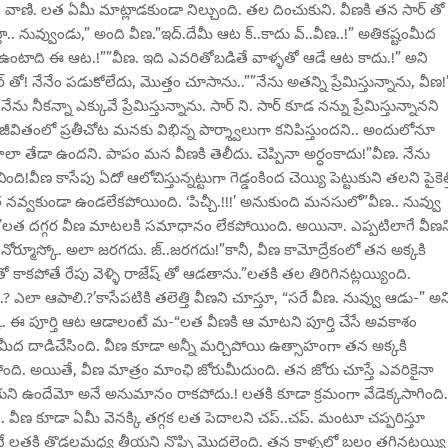
ంది వాణి. లత ఏమీ మాట్లాడకుండా నిల్చుంది. తల దించుకుని. వీణకి తన సార్ త
. నువ్వుండు,” అంది వీణ.”ఇద్.దేమీ ఆట క్..కాదు వ్..వీణ..!” అతికష్టంమీద
ఉంటాది ఈ ఆట.!””వీణ. ఇది ఎవరితోబడితే వాళ్ళతో ఆడే ఆట కాదు.!” అని
 తో! నేనేం పడుకోలేదు, మొత్తం చూసాను..””నేను అతన్ని ప్రేమిస్తున్నాను, వీణ!
నీకన్నా ఎక్కువే ప్రేమిస్తున్నాను. సార్ ని. సార్ కూడ నన్ను ప్రేమిస్తున్నానని
 జీవితంలో ప్రతీచోట మనకు విభిన్న పార్శ్వాలుగా కనిపిస్తుందని.. అందులోనూ
ాలా తేడా ఉందని. పాపం మన వీణకి తెలీదు. చెప్పినా అర్ధంకాదు!”వీణ. నేను
ది!వీణ కాసేపు ఏదో ఆలోచిస్తున్నట్టుగా గెడ్డంకింద చెయ్యి పెట్టుకుని తలని పైకెత్
త నవ్వకుండా ఉండలేకపోయింది. ‘పిచ్చీ.!!!’ అనుకుంది మనసులో”వీణ.. నువ్వు
ళ్ళేగా.!”లత దగ్గర వీణ మాటలకి సమాధానం లేకపోయింది. అయినా. ఎప్పటిలాగే వీణన
 నోర్మూస్కో. అలా జరగదు. జ్..జరగదు!”కానీ, వీణ కామోద్రేకంలో తన అక్కకి
ో కాకపోతే రేపు వెళ్ళి రాజేష్ తో ఆడతాను.”లతకి తల తిరిగినట్లయ్యింది.
 ఎలా ఆపాలి.?’కాసేపటికి తలెత్తి వీణని చూస్తూ, “సరే వీణ. నువ్వు ఆడు-” అన
 అక్కా. ఈ పూర్తి ఆట ఆడాలంటే మ-“లత వీణకి ఆ మాటని పూర్తి చేసే అవకాశం
ాలమీద దాడిచేసింది. వీణ కూడా అన్నీ మర్చిపోయి ఉత్సాహంగా తన అక్కకి
ంది. అయితే, వీణ మాత్రం మాంఛి జోరుమీదుంది. తన జోరు చూస్తే ఎవరికైనా
ి ఉందేమో అనే అనుమానం రాకపోదు.! లతకి కూడా క్రమంగా వేడెక్కసాగింది.
ి. వీణ కూడా ఏమీ వెనక్కి తగ్గక లత పెదాలని చప్..చప్. మంటూ చప్పరిస్తూ
టే లతకి తొడలమధ్య తీయని నొప్పి మొదలైంది. తన కాళ్ళలో బలం తగ్గినట్టయ్యి