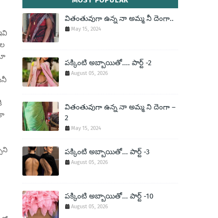
MOST POPULAR
వితంతువుగా ఉన్న నా అమ్మ నీ దెంగా..
May 15, 2024
ఇవి
ాల
టూ
పక్కింటి అబ్బాయితో.... పార్ట్ -2
August 05, 2026
ునీ
ి
వితంతువుగా ఉన్న నా అమ్మ ని దెంగా –
కా
2
May 15, 2024
ొని
పక్కింటి అబ్బాయితో... పార్ట్ -3
August 05, 2026
పక్కింటి అబ్బాయితో... పార్ట్ -10
August 05, 2026