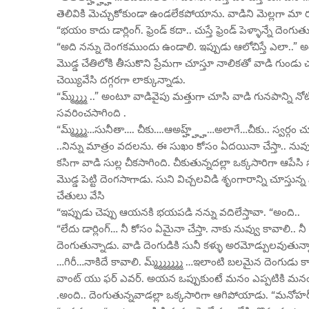
తెలివికి మెచ్చుకోకుండా ఉండలేకపోయాను. వాడిని మెల్లగా మా ర
“భయం కాదు డార్లింగ్. ఫ్రెండ్ కదా.. చుస్తే ఫ్రెండ్ పెళ్ళాన్న
“అది నన్ను దెంగకముందు ఉండాలి. ఇప్పుడు ఆలోచిస్తే ఎలా..” 
మొడ్డ చేతిలోకి తీసుకొని ప్రేమగా చూస్తూ నాలికతో వాడి గుండు
చెయ్యివేసి దగ్గరగా లాక్కున్నాడు.
“మ్మ్మ్మ్మ్ ..” అంటూ వాడివైపు మత్తుగా చూసి వాడి గునపాన్ని నోటిల
సవరించసాగింది .
“మ్మ్మ్మ్మ్…సునీతా…. చీకు….ఆఅహ్హ్హ్హ్…అలాగే…చీకు.. స్వర్గం 
..నిన్ను మాత్రం వదలను. ఈ సుఖం కోసం ఏదయినా చేస్తా.. నువ్వు
కసిగా వాడి సుల్ల చీకసాగింది. చీకుతున్నదల్లా ఒక్కసారిగా ఆపేసి
మొడ్డ పెట్టి దెంగసాగాడు. సుని విచ్చలవిడి శృంగారాన్ని చూస్తున్
చేతులు వేసి
“ఇప్పుడు చెప్పు ఆయనకి భయపడి నన్ను వదిలేస్తావా. “అంది..
“లేదు డార్లింగ్… నీ కోసం ఏమైనా చేస్తా. నాకు నువ్వు కావాలి.. న
దెంగుతున్నాడు. వాడి దెంగుడికి సునీ కళ్ళు అరమోడ్పులవుతున్
…గిరీ…నాకిదే కావాలి. మ్మ్మ్మ్మ్మ్మ్మ్ …ఇలాంటి బలమైన దెంగు
వాంట్ యు ఫర్ ఎవర్. అయన ఒప్పుకుంటే మనం ఎప్పటికి మనం ఇలాగ
.అంది.. దెంగుతున్నవాడల్లా ఒక్కసారిగా ఆగిపోయాడు. “మనోహర్ ఎల