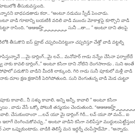
ూటులోకి తీసుకువస్తుంది.
ే దెంగుతున్నానని బాధపడతాడు కదా.. “అంటూ నడుము స్పీడ్ పెంచాడు.
అంటూ వాడి గూటాన్ని బయటికి వదిలి వాడి ముందు మోకాళ్లపై కూర్చొని వాడి
 చుట్టూ రాసింది. “ఆఆఆహ్హ్హ్హ్హ్హ్హ్హ్హ్ సునీ …తా…. ” అంటూ దాని తలపై
ోకి తీసుకొని ఐస్ ఫ్రూట్ చప్పరించినట్టుగా చప్పరిస్తూ చేత్తో వాడి వట్టల్ని
చూపిస్తున్నావే ….మై డార్లింగ్…మై లవ్… మనోహర్ గాడు నన్నేం చేసినా ఫర్వాలేదే
 నాకు కావలి డార్లింగ్..” అంటూ కసిగా దాని నోటిని దెంగసాగాడు . సుని అంతే
 సోఫాలో పడుకొని వాడిని మీదకి లాక్కుంది. గిరి గాడు సునీ పూకులో మళ్లీ వాడి
న నాకు దూల క్షణ క్షణానికీ పెరిగిపోతుంది. సుని దెంగుతున్న వాడి మెడ చుట్టూ
ీ పూకు కావాలి.. నీ సళ్ళు కావాలి. అన్ని అన్నీ. కావాలి ” అంటూ కసిగా
నాయి . వాడు వేసే ఒక్కో పోటుకి తన్మయం చెందుతుంది. “ఆఆఆఆహ్హ్హ్హ్హ్హ్హ్హ
డు కావాలి. చేసుకుందాంరా ….లవ్ యూ మై డార్లింగ్ గిరీ… లవ్ యూ సో మచ్… ఐ
ే దెంగించుకోవచ్చు .” అంటూ వాడిని కసిగా నలిపేస్తూ ముద్దులుపెట్టేస్తుంద
ా ఒప్పుకుంటాడు. వాడికి తెలిస్తే మన ఇద్దర్నీ చంపేస్తాడేమో . “అన్నాడు.