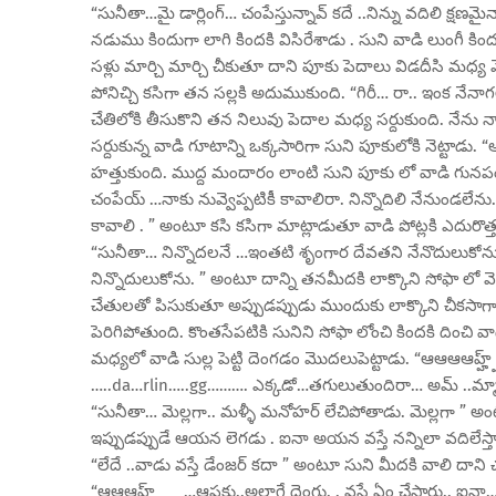
“సునీతా…మై డార్లింగ్… చంపేస్తున్నావ్ కదే ..నిన్ను వదిలి క్ష
నడుము కిందుగా లాగి కిందకి విసిరేశాడు . సుని వాడి లుంగీ కిందక
సళ్లు మార్చి మార్చి చీకుతూ దాని పూకు పెదాలు విడదీసి మధ్య 
పోనిచ్చి కసిగా తన సల్లకి అదుముకుంది. “గిరీ… రా.. ఇంక నేనాగ
చేతిలోకి తీసుకొని తన నిలువు పెదాల మధ్య సర్దుకుంది. నేను న
సర్దుకున్న వాడి గూటాన్ని ఒక్కసారిగా సుని పూకులోకి నెట్టాడు
హత్తుకుంది. ముద్ద మందారం లాంటి సుని పూకు లో వాడి గునపం వేస్త
చంపేయ్ …నాకు నువ్వెప్పటికీ కావాలిరా. నిన్నొదిలి నేనుండలేను
కావాలి . ” అంటూ కసి కసిగా మాట్లాడుతూ వాడి పోట్లకి ఎదురొత్
“సునీతా… నిన్నొదలనే …ఇంతటి శృంగార దేవతని నేనొదులుకోను . 
నిన్నొదులుకోను. ” అంటూ దాన్ని తనమీదకి లాక్కొని సోఫా లో వెనక
చేతులతో పిసుకుతూ అప్పుడప్పుడు ముందుకు లాక్కొని చీకసాగాడ
పెరిగిపోతుంది. కొంతసేపటికి సునిని సోఫా లోంచి కిందకి దించి వా
మధ్యలో వాడి సుల్ల పెట్టి దెంగడం మొదలుపెట్టాడు. “ఆఆఆఆహ్హ్హ్హ్హ్ 
…..da…rlin…..gg………. ఎక్కడో…తగులుతుందిరా… అమ్ ..మ్మా 
“సునీతా… మెల్లగా.. మళ్ళీ మనోహర్ లేచిపోతాడు. మెల్లగా ” అంట
ఇప్పుడప్పుడే ఆయన లెగడు . ఐనా అయన వస్తే నన్నిలా వదిలేస్తా
“లేదే ..వాడు వస్తే డేంజర్ కదా ” అంటూ సుని మీదకి వాలి దాని
“ఆఆఆహ్హ్హ్హ్ …ఆపకు..అలాగే దెంగు. . వస్తే ఏం చేస్తారు.. 