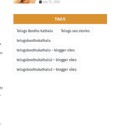
July 15, 2026
TAGS
Telugu Boothu Kathalu
Telugu sex stories
teluguboothukathalu
ో
teluguboothukathalu – blogger sites
ఖం
teluguboothukathalu2 – blogger sites
teluguboothukathalu3 – blogger sites
ుల
ై
.