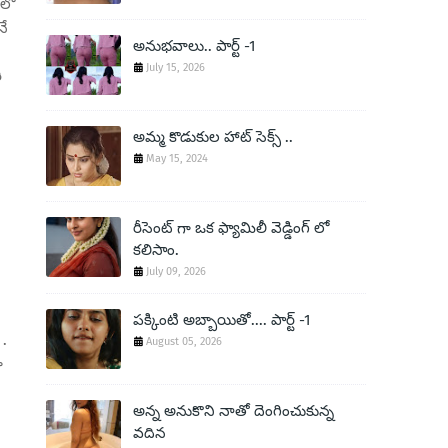
 లో
నే
అనుభవాలు.. పార్ట్ -1
July 15, 2026
ి
అమ్మ కొడుకుల హాట్ సెక్స్ ..
May 15, 2024
రీసెంట్ గా ఒక ఫ్యామిలీ వెడ్డింగ్ లో
కలిసాం.
July 09, 2026
పక్కింటి అబ్బాయితో.... పార్ట్ -1
 .
August 05, 2026
ా
అన్న అనుకొని నాతో దెంగించుకున్న
వదిన