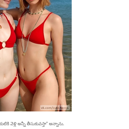
కి వెళ్లి అన్నీ తీసుకువస్తా” అన్నాను.