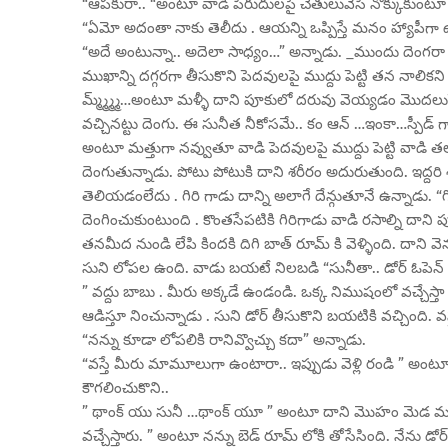
“ఆపకురా.. “అంటూ వాడి పిరుదులపై చేతులువేసి నొక్కుకుంటూ 
“ఏమో అదంతా నాకు తెలీదు . ఆయన్ని ఒప్పిస్తే మనం హ్యాపీగా ఉ
“అదే అంటున్నా.. అదెలా సాధ్యం…” అన్నాడు. _ముందు దెంగ
ముఖాన్ని దగ్గరగా తీసుకొని పెదవులపై ముద్దు పెట్టి తన నాలికని ల
మ్మ్మ్మ్మ్…అంటూ మళ్ళీ దాని పూకులో దరువు వెయ్యడం మొదలుపె
వచ్చినట్టు దెంగు. ఈ సునీత నీకోసమే.. కం ఆన్ …ఇంకా…స్పీడ్ గా 
అంటూ మత్తుగా నవ్వుతూ వాడి పెదవులపై ముద్దు పెట్టి వాడి త
దెంగుతున్నాడు. పోటు పోటుకి దాని శరీరం అదురుతుంది. ఇద్
తెలియడంలేదు . గిరి గాడు దాన్ని అలాగే దేన్గుతూనే ఉన్నాడు. “గ
దెంగించుకుంటుంది . కొంతసేపటికి గిరిగాడు వాడి రసాల్ని దాని
తనమీద నుండి లేపి కిందకి దిగి బాత్ రూమ్ కి వెళ్ళింది. దాని వెన
సుని లోపల ఉంది. వాడు బయటే నిలబడి “సునీతా.. డోర్ ఓపెన్ చె
” వద్దు బాబు . మీరు అక్కడే ఉండండి. ఒక్క నిముషంలో వచ్చే
ఆడిస్తూ నించున్నాడు . సుని డోర్ తీసుకొని బయటికి వచ్చింది. వస
“నన్ను కూడా లోపలికి రానివ్వొచ్చు కదా” అన్నాడు.
“వస్తే మీరు మామూలుగా ఉంటారా.. ఇప్పుడు వెళ్లి రండి ” అంటూ వా
కౌగలించుకొని..
” థాంక్ యు సునీ …థాంక్ యూ ” అంటూ దాని మొహం మెడ ముద్దు
వచ్చేస్తారు. ” అంటూ నన్ను బెడ్ రూమ్ లోకి తోసేసింది. నేను డోర