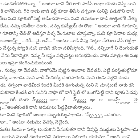
ణమైనా ఉండలేకపోతున్నా . ” అంటూ దాని చీర లాగి పారేసి లంగా బొందు విప్పి దాని
ి లాగేసింది. గిరి గాడు వాడి షర్ట్ కూడా తీసేసి నగ్నంగా సునిపై పడుకొని దాని
వేలు సుని పూకులో పెట్టి ఆడించసాగాడు. సుని తమకంగా వాడి జుత్తులోకి వేళ్ళు
లేను. నన్ను కసితీరా దెంగు.. నన్ను కుమ్మేయ్ ఈ రోజు. ” అంటూ వాడి గూటాన్ని
ా గూటాన్ని చేతితో ఆడిస్తూ వీళ్ళ దెంగులాట చూస్తున్నా. సుని పూ పెదాల మధ్య
. “ఆఆఆఆహ్హ్హ్ …గిరీ….మై లవ్… ” అంటూ వాడి వీపు చుట్టూ చేతులు వేసి గట్టిగా
ున్న పోట్లకి సుని వాడిని కసిగా నలిపేస్తోంది. “గిరీ.. నన్నిలాగే నీ దెంగుడుత
. నేను నీదాన్నిరా. నన్ను నీ ఇష్టం వచ్చినట్టు అనుభవించు. నాకు మాత్రం ఈ సు
తులు ఇస్తూ దెంగించుకుంటుంది.
నువ్వు నా దేవతవి. నాకోసమే పుట్టిన అందాల దేవతవి. ఎట్టి పరిస్థితుల్లోనూ
్కి వాలాడు. సుని వాడి మీదకెక్కి దెంగసాగింది. సుని రెండు సళ్లని రెండు
ు. నగ్నంగా వాడిమీద కిందకి మీదకి ఊగుతున్న సుని ని చూస్తుంటే నాకు కసి
డుకూడా కిందకి దిగి సునిని సోఫా లో డాగీ స్టైల్ లో ఒంగోపెట్టి దాని పూకు పెదవ
గిరీ…దెంగు..మ్మ్మ్మ్మ్మ్మ్. అలా …గే …..మ్మ్మ్మ్మ్మ్.. ఇం ..కా….ఆఆహ్హ్హ్హ్హ్…మ
…”అంతకంతకీ దాని అరుపులు పెద్దవైపోతున్నాయి .
ూ సుని పూకులో బలంగా దెబ్బలెయ్యసాగాడు . “స్స్స్స్స్స్ …దెంగరా..
వా.. ” అంటూ నడుము వెనక్కి నెట్టింది.
 చంకల కిందుగా సళ్ళు అందుకొని పిసుకుతూ దాని వీపుపై ముద్దులు పెట్టసాగాడు
ఐనా… అయన ముందే దెంగుతానని ప్రగల్పాలు పలికారు. భయమా..” అంది. దాని