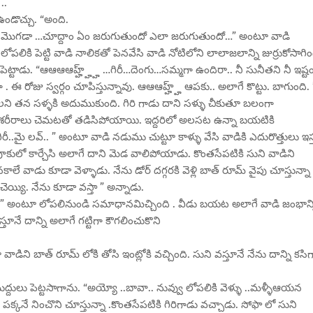
..
ండొచ్చు. “అంది.
రా మొగడా …చూద్దాం ఏం జరుగుతుందో ఎలా జరుగుతుందో…” అంటూ వాడి
ోపలికి పెట్టి వాడి నాలికతో పెనవేసి వాడి నోటిలోని లాలాజలాన్ని జుర్రుకోసాగిం
ట్టాడు. “ఆఆఆఆహ్హ్హ్హ్ …గిరీ…దెంగు…సమ్మగా ఉందిరా.. నీ సునీతని నీ ఇష్ట
. ఈ రోజు స్వర్గం చూపిస్తున్నావు. ఆఆఆహ్హ్హ్ ఆపకు.. అలాగే కొట్టు. బాగుంది. 
లని తన సళ్ళకి అదుముకుంది. గిరి గాడు దాని సళ్ళు చీకుతూ బలంగా
దరి శరీరాలు చెమటతో తడిసిపోయాయి. ఇద్దరిలో అలసట ఉన్నా బయటికి
ిరీ..మై లవ్.. ” అంటూ వాడి నడుము చుట్టూ కాళ్ళు వేసి వాడికి ఎదురొత్తులు ఇస
 పూకులో కార్చేసి అలాగే దాని మెడ వాలిపోయాడు. కొంతసేపటికి సుని వాడిని
కాలే వాడు కూడా వెళ్ళాడు. నేను డోర్ దగ్గరకి వెళ్లి బాత్ రూమ్ వైపు చూస్తున్నా
య్యి. నేను కూడా వస్తా ” అన్నాడు.
స్తా ” అంటూ లోపలినుండి సమాధానమిచ్చింది . వీడు బయట అలాగే వాడి జంభాన్
్తూనే దాన్ని అలాగే గట్టిగా కౌగలించుకొని
డిని బాత్ రూమ్ లోకి తోసి ఇంట్లోకి వచ్చింది. సుని వస్తూనే నేను దాన్ని కసిగ
లు పెట్టసాగాను. “అయ్యో ..బావా.. నువ్వు లోపలికి వెళ్ళు ..మళ్ళీఆయన
్ పక్కనే నించొని చూస్తున్నా .కొంతసేపటికి గిరిగాడు వచ్చాడు. సోఫా లో సుని