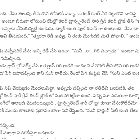
ంది. నేను తలుపు తీసుకొని లోపలికి వెళ్ళా. ఆరెంజ్ కలర్ చీర కట్టుకొని దానిపై
 అంటూ బీరువా లోనుంచి యెల్లో కలర్ ట్రాన్స్పరెంట్ సారీ గ్రీన్ కలర్ బ్లౌజ్ తీసి “
్టం . అస్సలు వేసుకున్నట్టే ఉండదు. బ్యాక్ అంత ఫుల్ ఓపెన్ గా ఉంటుంది. నేను చ
ూ అవి తీసుకుంది.” “త్వరగా రెడీ అవ్వు. నీ రంకు మొగుడికి మతి పోవాలి. ” అం
ాడు వచ్చేసరికే నేను అన్ని రెడీ చేసి ఉంచా. “సునీ ..రా.. గిరి వచ్చాడు ” అంటూ స
నమిచ్చింది.
్లాస్ ల్లో సర్వ్ చేసి ఒక గ్లాస్ గిరి గాడికి అందించి నేనొకటి తీసుకొని గిరి గాడిక
ండో పెగ్ ఐపోవచ్చింది కానీ సునీ రాలేదు. రెండో పెగ్ కంప్లీట్ చేసి “సునీ ఏంటి ఇం
లిపి సిప్ చెయ్యడం మొదలుపెట్టా. అప్పుడు వచ్చింది నా రతీదేవి బయటికి. తల
ల్లో కలర్ సారీ గ్రీన్ కలర్ బ్లౌజ్ లో మతిపోగెట్టేలా ఉంది. వచ్చి మా ఎదురుగా కూర్చ
డి లుంగీలో అలజడి మొదలయ్యింది . ట్రాన్స్పరెంట్ శారీ లో బ్రా కూడా వేసుకోలేదేమో
్దరికీ మందు తాలూకు ప్రభావం బాగా పనిచేస్తుంది. “సునీ డార్లింగ్ ఏటి ఇంత లేటు
వ్వింది.
ే మెల్లగా సవరదీస్తూ అడిగాడు.