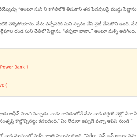
్యొచ్చు “అంటూ సుని ని కౌగిలిలోకి తీసుకొని తన పెదవులపై ముద్దు పెట్టాను
 వెళ్ళిపోయాను. నేను వచ్చేసరికి సుని స్నానం చేసి నైటీ వేసుకొని ఉంది. నే
ల్లెపూల దండ సుని చేతిలో పెట్టాను. “తప్పదా బావా..” అంటూ మళ్ళీ అడిగింది.
 Power Bank 1
70 (
గాడు ఆఫీస్ నుంచి వచ్చాడు. వాడు రావడంతోనే నేను వాడి దగ్గరకి వెళ్లి” ఏరా 
ృప్తి కొట్టొచ్చినట్టు కనబడింది.” ఏం లేదురా ఇప్పుడే వచ్చా ఆఫీస్ నుండి ”
తో వాడి మోహంలో మళ్ళీ కాంతి పులుముకుంది. “సరేరా..ఫ్రెష్ అప్ అయ్యి వస్తా 