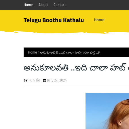
Home
About
Contact
Telugu Boothu Kathalu
Home
Home
అనుకూలవతి ..ఇది చాలా హట్ గురూ పార్ట్ ..9
అనుకూలవతి ..ఇది చాలా హట్ గుర
Fun Jio
July 27, 2024