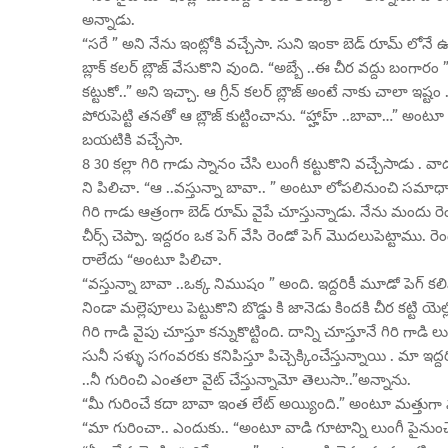
అన్నాడు.
“సరే ” అని నేను ఇంట్లోకి వచ్చేసా. సుని ఇంకా బెడ్ రూమ్ లోనే ఉ
బ్లాక్ కలర్ బ్లౌజ్ వేసుకొని వుంది. “అబ్బే ..ఈ చీర వద్దు బంగారం ”
కట్టుకో..” అని ఇచ్చా. ఆ గ్రీన్ కలర్ బ్లౌజ్ అంటే నాకు చాలా ఇష
పోరుపెట్టి తనతో ఆ బ్లౌజ్ కుట్టించాను. “హ్హాహ్ ..బావా…” అంట
బయటికి వచ్చేసా.
8 30 కల్లా గిరి గాడు స్నానం చేసి లుంగీ కట్టుకొని వచ్చేసాడు . వ
ని పిలిచా. “ఆ ..వస్తున్నా బావా.. ” అంటూ లోపలినుంచి సమాధా
గిరి గాడు ఆత్రంగా బెడ్ రూమ్ వైపే చూస్తున్నాడు. నేను మందు రెండు గ
చీర్స్ చెప్పా. ఇద్దరం ఒక పెగ్ వేసి రెండో పెగ్ మొదలుపెట్టాము. రె
రాలేదు “అంటూ పిలిచా.
“వస్తున్నా బావా ..ఒక్క నిముషం ” అంది. ఇద్దరికీ మూడో పెగ్ క
నిండా మల్లెపూలు పెట్టుకొని బొడ్డు కి జానెడు కిందకి చీర కట్టి యె
గిరి గాడి వైపు చూస్తూ కన్నుకొట్టింది. దాన్ని చూస్తూనే గిరి గా
సునీ సళ్ళు సగంవరకు కనిపిస్తూ పిచ్చెక్కించేస్తున్నాయి . మా ఇద
..నీ గురించి ఎంతలా వైట్ చేస్తున్నామో తెలుసా..”అన్నాను.
“మీ గురించే కదా బావా ఇంత లేట్ అయ్యింది.” అంటూ మత్తుగా న
“మా గురించా.. ఎందుకు.. “అంటూ వాడి గూటాన్ని లుంగీ పైనుంచ