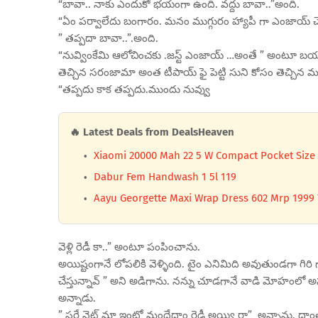
“బావా.. నాకు ఎందుకో భయంగా ఉంది. వద్దు బావా..”అంది.
“ఏం పర్వాలేదు బంగారం. మనం ముగ్గురం హ్యాపీ గా ఎంజాయ్ చెయ
” తప్పదా బావా..”.అంది.
“నువ్వింకేమి ఆలోచించకు .జస్ట్ ఎంజాయ్ …అంతే ” అంటూ బయటికి
తెచ్చిన సరంజామా అంత టీపాయ్ ఫై పెట్టి సుని కోసం తెచ్చిన మ
“తప్పదు కాక తప్పదు.ముందు నువ్వు
🔥 Latest Deals from DealsHeaven
Xiaomi 20000 Mah 22 5 W Compact Pocket Size
Dabur Fem Handwash 1 5l 119
Aayu Georgette Maxi Wrap Dress 602 Mrp 1999 
వెళ్లి రెడీ కా..” అంటూ పంపించాను.
అయిష్టంగానే లోపలికి వెళ్ళింది. టైం ఎనిమిది అవుతుండగా గిరి 
చేస్తున్నావ్ ” అని అడిగాను. నన్ను చూడగానే వాడి మోహంలో అసంత
అన్నాడు.
” సరే నైట్ మా ఇంట్లో మందేద్దాం రెడీ అయ్యి రా” అన్నాను. దాం