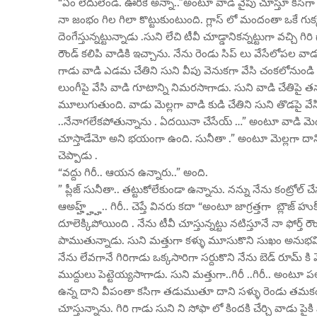
“ఏం లేదులెండి. ఊరికే అన్నా..”అంటూ వాడి వైపు చూస్తూ కసిగా నవ
నా జంభం గిల గిలా కొట్టుకుంటుంది. గ్లాస్ లో మందంతా ఒకే గుక్
దెంగేస్తున్నట్టున్నాడు .సుని లేచి టీవీ చూడ్డానికన్నట్టుగా వచ్చి గి
రౌండ్ కలిపి వాడికి ఇచ్చాను. నేను రెండు సిప్ లు వేసేలోపల వాడు 
గాడు వాడి ఎడమ చేతిని సుని వీపు వెనుకగా వేసి చంకలోనుండి 
లుంగీపై వేసి వాడి గూటాన్ని నిమరసాగాడు. సుని వాడి చేతిపై తన 
మూలుగుతుంది. వాడు మెల్లగా వాడి కుడి చేతిని సుని తొడపై వేసి
..నేనాగలేకపోతున్నాను . ఏదయినా చేసేయ్ …” అంటూ వాడి మెడప
చూస్తాడేమో అని భయంగా ఉంది. సునీతా .” అంటూ మెల్లగా దాని చ
చెప్పాడు .
“వద్దు గిరీ.. ఆయన ఉన్నారు..” అంది.
” ప్లీజ్ సునీతా.. తట్టుకోలేకుండా ఉన్నాను. నన్ను నేను కంట్రోల్ 
ఆఅహ్హ్హ్హ్.. గిరీ.. చెప్తే వినరు కదా “అంటూ జాగ్రత్తగా బ్లౌజ్ హు
దూలెక్కిపోయింది . నేను టీవీ చూస్తున్నట్టు నటిస్తూనే నా ఫోర్త్ 
పాముతున్నాడు. సుని మత్తుగా కళ్ళు మూసుకొని సుఖం అనుభవిస్తు
నేను లేవగానే గిరిగాడు ఒక్కసారిగా సర్దుకొని నేను బెడ్ రూమ్
ముద్దులు పెట్టెయ్యసాగాడు. సుని మత్తుగా..గిరీ ..గిరీ.. అంటూ పల
ఉన్న దాని వీపంతా కసిగా తడుముతూ దాని సళ్ళు రెండు తమకంగా చీ
చూస్తున్నాను. గిరి గాడు సుని ని సోఫా లో కిందకి చేర్చి వాడు పైకి