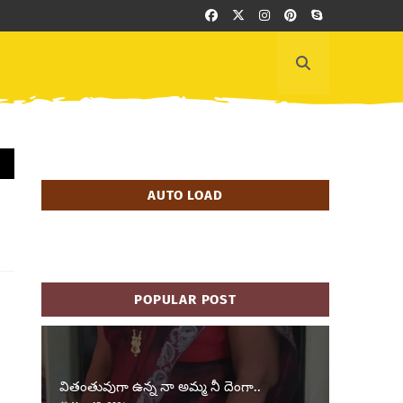
AUTO LOAD
POPULAR POST
వితంతువుగా ఉన్న నా అమ్మ నీ దెంగా..