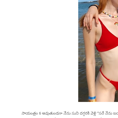
సాయంత్రం 6 అవుతుండగా నేను సుని దగ్గరకి వెళ్లి “సరే నేను బయటి