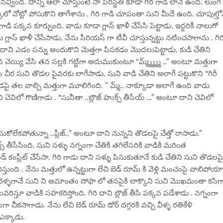
్వింది. దాన్ని ఆలా చూస్తుంటే నా పరిస్థితి కూడా గిరి గాడి లానే ఉంది. లుంగీ
కలో నోట్లో పోసుకొని తాగేశాను . గిరి గాడి చూపంతా సుని మీదే ఉంది. చూపుల్తో
రి గాడి పక్కన కూర్చుంది. వాడు కూడా గ్లాస్ ఖాళీ చేసేసి పెట్టాడు. ఇద్దరికీ నాలుగో
గ్లాస్ ఖాళీ చేసేసాడు. నేను సీరియస్ గా టీవీ చూస్తున్నట్టు నటించసాగాను . గిర
దాని ఎడం సన్ను అందుకొని మెత్తగా పిసకడం మొదలుపెట్టాడు. కుడి చేతిని
చెయ్యి వేసి తన సల్లకి గట్టిగా అదుముకుంటూ “మ్మ్మ్మ్మ్మ్ ..” అంటూ మత్తుగా
 చీర సుని తొడల పైవరకు లాగేసాడు. సుని వాడి చేతిని అలాగే పట్టుకొని “గిరీ
ై తల వాల్చి మత్తుగా మూలిగింది. ” మ్మ్.. నాక్కూడా అలాగే ఉంది వాడు
ెవిలో గొణిగాడు . “సునీతా ..బ్లౌజ్ హుక్స్ తీసేయ్ …” అంటూ దాని చెవిలో
చేసుకోలేకపోతున్నా ..ప్లీజ్..” అంటూ దాని నున్నని తొడలపై చేత్తో రాసాడు.”
క్స్ తీసేసింది. సుని సళ్ళు నగ్నంగా చేతికి తగిలేసరికి వాడికి మరింత
రౌండ్ కంప్లీట్ చేసేసా. గిరి గాడు దాని సళ్ళు పిసుకుతూనే కుడి చేతిని సుని తొడలపై
ంది . నేను మత్తులో ఉన్నట్టుగా లేచి బెడ్ రూమ్ కి వెళ్లి మంచంపై వాలిపోయా
 కి వెళ్ళగానే సుని ని అమాంతం సోఫా లో తనపైకి లాక్కొని సుని మొఖమంతా కసిగ
వరిస్తూ వాడికి సహకరిస్తోంది. గిరి దాని బ్లౌజ్ తీసి పక్కన పడేశాడు . నగ్నంగా
కసాగాడు. నేను లేచి బెడ్ రూమ్ డోర్ దగ్గరకి వచ్చి వీళ్ళ రతికేళి
 ఎక్కాడు.