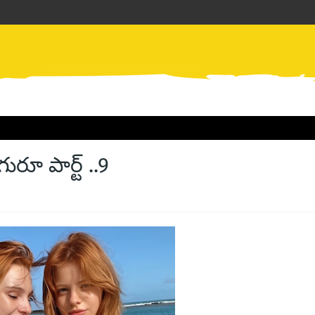
ూ పార్ట్ ..9