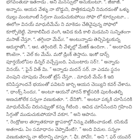
భగవంతుడా ఇతగాడు . అని మనస్సులో అనుకుంటూ. “. జీజాజీ. ”
అన్నాను. ఆయన వేళ్ళు నా బొడ్డుని, పొత్తికడుపునీ నిమరడంతో ఒళ్ళు
ఝల్లు మంటూంటే సిగ్గుగా ముడుచుకుపోయి సోఫా లో కూర్చుంటూ.. .
ఈలోగా వినయ్ మాధురీమేమ్ ని మాకెడం చేతివైపున్న సోఫాలో
కూర్చోబెట్టి. మోకాలిమీద వంగి, ఆవిడ కుడి కాలి మడమని సున్నితంగా
మసాజ్ చేస్తూ. “. తగ్గిందా మేమ్!. ” అంటున్నాడు తెచ్చిపెట్టుకున్న
ఆదుర్దాతో!. “. ఆఁ!. తగ్గిందిలే. నీ వేళ్ళల్లో మేజిక్ ఉందిగా. . ” అందావిడ
కొంటెగా. “. వెల్ కం మేమ్. మరో డ్రింక్ తెస్తాను. ఇంకో డాన్స్
పూర్తయేలోపల డిన్నర్ వచ్చేస్తుంది. ఏమంటారు సర్?. ” అన్నాడు
వినయ్. “. ఫైన్ విత్ మి. ” అన్నాడు మదన్ సర్. నా ఎడమ స్థనం
వంపుని చూపుడు వేలుతో ట్రేస్ చేస్తూ. . మాధురీ మేమ్ కి ఇది
కనిపిస్తూందనే భయంతో పవిటని జార్చి ఆయన చెయ్యిని కవర్ చేశాను.
“. థాంక్స్ సిందు!. ” అంటూ ఆయనో హారన్ కొట్టేసరికి పులకింతల్ని
అణచుకోలేక సన్నగా వణుకుతూ. “. దేనికో!. ” అంటూ పక్కకి చూసేసరికి
మాధురీమేమ్ చిరునవ్వుతో కన్ను గీటింది . ఆవిడ చూసేసిందని గ్రహించి
సిగ్గుతో ముడుచుకుపోయానే వకూ!. ” అని ఆపాను.
“. రెండ్రోజుల తర్వాతకూడా ఙ్ఞాపకాల్తో నిన్ను వణికించాడంటే. రసికుడే
అతగాడు. ఏం సమాధానం చెప్పాడేంటి?. ” అంది విమల. సన్నగా
వణుకుతూన్న నా శరీరాన్ని చూస్తూ. “. ఛీ!. పోవే!!. ” అని “. ఫర్ యువర్