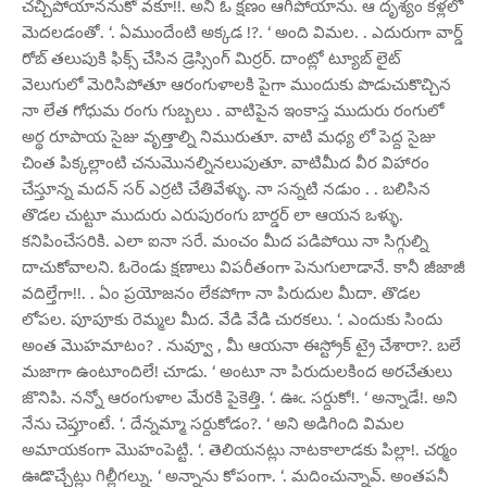
చచ్చిపోయాననుకో వకూ!!. అని ఓ క్షణం ఆగిపోయాను. ఆ దృశ్యం కళ్లలో
మెదలడంతో. ‘. ఏముందేంటి అక్కడ !?. ‘ అంది విమల. . ఎదురుగా వార్డ్
రోబ్ తలుపుకి ఫిక్స్ చేసిన డ్రెస్సింగ్ మిర్రర్. దాంట్లో ట్యూబ్ లైట్
వెలుగులో మెరిసిపోతూ ఆరంగుళాలకి పైగా ముందుకు పొడుచుకొచ్చిన
నా లేత గోధుమ రంగు గుబ్బలు . వాటిపైన ఇంకాస్త ముదురు రంగులో
అర్థ రూపాయ సైజు వృత్తాల్ని నిమురుతూ. వాటి మధ్య లో పెద్ద సైజు
చింత పిక్కల్లాంటి చనుమొనల్నినలుపుతూ. వాటిమీద వీర విహారం
చేస్తూన్న మదన్ సర్ ఎర్రటి చేతివేళ్ళు. నా సన్నటి నడుం . . బలిసిన
తొడల చుట్టూ ముదురు ఎరుపురంగు బార్డర్ లా ఆయన ఒళ్ళు.
కనిపించేసరికి. ఎలా ఐనా సరే. మంచం మీద పడిపోయి నా సిగ్గుల్ని
దాచుకోవాలని. ఓరెండు క్షణాలు విపరీతంగా పెనుగులాడానే. కానీ జీజాజీ
వదిల్తేగా!!. . ఏం ప్రయోజనం లేకపోగా నా పిరుదుల మీదా. తొడల
లోపల. పూపూకు రెమ్మల మీద. వేడి వేడి చురకలు. ‘. ఎందుకు సిందు
అంత మొహమాటం? . నువ్వూ , మీ ఆయనా ఈస్ట్రోక్ ట్రై చేశారా?. బలే
మజాగా ఉంటూందిలే! చూడు. ‘ అంటూ నా పిరుదులకింద అరచేతులు
జొనిపి. నన్నో ఆరంగుళాల మేరకి పైకెత్తి. ‘. ఊఁ. సర్దుకో!. ‘ అన్నాడే!. అని
నేను చెప్తూంటే. ‘. దేన్నమ్మా సర్దుకోడం?. ‘ అని అడిగింది విమల
అమాయకంగా మొహంపెట్టి. ‘. తెలియనట్లు నాటకాలాడకు పిల్లా!. చర్మం
ఊడొచ్చేట్లు గిల్లీగల్ను. ‘ అన్నాను కోపంగా. ‘. మదించున్నావ్. అంతపనీ