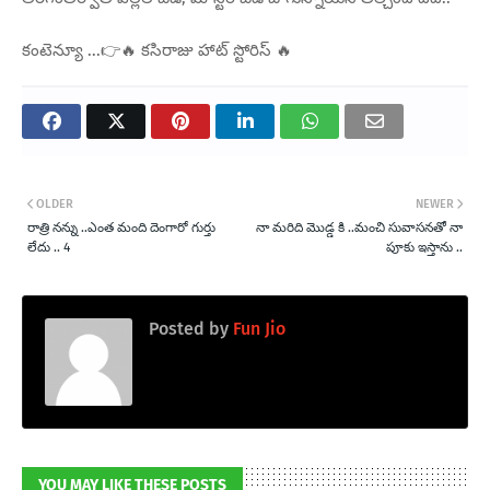
కంటెన్యూ ...👉🔥 కసిరాజు హాట్ స్టోరిస్ 🔥
OLDER
NEWER
రాత్రి నన్ను ..ఎంత మంది దెంగారో గుర్తు
నా మరిది మొడ్డ కి ..మంచి సువాసనతో నా
లేదు .. 4
పూకు ఇస్తాను ..
Posted by
Fun Jio
YOU MAY LIKE THESE POSTS