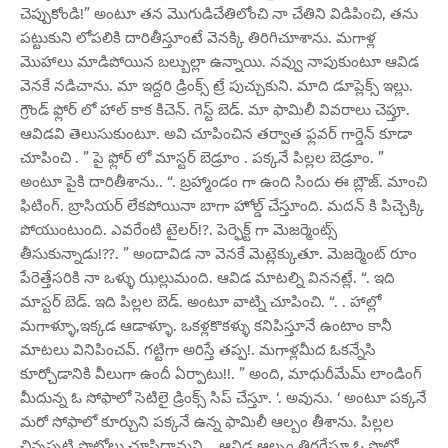
చెప్పుకోండి!” అంటూ తన మొగుడిచేతిలోంచి నా చేతిని విడిపించి, తను
పట్టుకుని లోపలికి దారితీస్తూంటే వెనక్కి తిరిగిచూశాను. మగాళ్ల
మొహాలు మాడిపోయిన బల్బుల్లా ఉన్నాయి. నవ్వు నాపుకుంటూ ఆవిడ
వెనకే నడిచాను. మా ఇద్దరి డ్రింక్స్ ట్రే పుచ్చుకుని. మాది డూప్లెక్స్ ఇల్లు.
గ్రౌండ్ ఫ్లోర్ లో హాల్ కాక కిచెన్. గెస్ట్ బెడ్. మా ఫామిలీ వివరాలు చెప్తూ.
ఆవిడవి తెలుసుకుంటూ. అవి చూపించిన తర్వాత ఫ్లవర్ గార్డెన్ కూడా
చూపించి . ” పై ఫ్లోర్ లో మాస్టర్ బెడ్రూం . పక్కనే పిల్లల బెడ్రూం. ”
అంటూ పైకి దారితీశాను.. “. బ్రహ్మాండం గా ఉంది సిందు ఈ బ్లౌజ్. మాంచి
ఫిటింగ్. బ్రాసియర్ లేకపోయినా బాగా హోల్డ్ చేస్తూంది. మదన్ కి పిచ్చెక్కి
పోయుంటుంది. ఎవరేంటి టైలర్!?. పెర్ఫెక్ట్ గా మెజర్మెంట్స్
తీసుకున్నాడు!??. ” అందావిడ నా వెనకే మెట్లెక్కుతూ. మెజర్మెంట్ రూం
పేరెత్తేసరికి నా ఒళ్ళు ఝల్లుమంది. ఆవిడ మాటల్ని విననట్లే. “. ఇది
మాస్టర్ బెడ్. ఇది పిల్లల బెడ్. అంటూ వాట్ని చూపించి. “. . హాల్లో
మగాళ్ళూ,ఇక్కడ ఆడాళ్ళూ. ఒకళ్లకొకళ్ళు కనిపిస్తూనే ఉంటాం కానీ
మాటలు వినిపించవ్. గట్టిగా అరిస్తే తప్ప!. మగాళ్లమీద ఓకన్నేసి
కూర్చోడానికి వీలుగా ఉందీ ఏర్పాటు!!. ” అంది, మాధురీమేమ్ లాండింగ్
మీదున్న ఓ సోఫాలో సెటిలై డ్రింక్స్ సిప్ చేస్తూ. ‘. అవును. ‘ అంటూ పక్కనే
మరో సోఫాలో కూర్చుని పక్కనే ఉన్న ఫామిలీ ఆల్బం తీశాను. పిల్లల
చిన్నప్పటి ఫొటోలు చూపిద్దామని. . ఆవిడ ఆల్బం తిరగేస్తూ ఓ ఫొటో