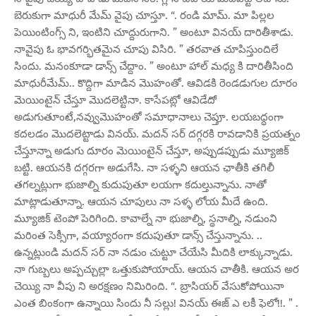
బెరుకుగా మాధురీ మేమ్ వైపు చూస్తూ. “. రండి మామ్. మా పిల్లల
పెయింటింగ్స్ ని, ఇంటిని చూద్దురుగాని. ” అంటూ వినయ్ దారితీశాడు.
నావైపు ఓ భావగర్భితమైన చూపు విసిరి. ” తరవాత చూపిస్తుందిలే
సిందు. మనంకూడా డాన్స్ చేద్దాం. ” అంటూ హాల్ మధ్య కి దారితీసింది
మాధురీమేమ్.. కొద్దిగా మాడిన మొహంతో. ఆవిడకి రెండడుగుల దూరం
మెయింటైన్ చేస్తూ మొదలెట్టినా. కాసేపట్లో ఆవిడేదో
అడుగుతూంటే,నవ్వుమొహంతో సమాధానాలు చెప్తూ. లయబధ్ధంగా
కదలడం మొదలెట్టాడు వినయ్. మదన్ సర్ దగ్గరకి రావడానికి ప్రయత్నం
చేస్తూన్నా అడుగు దూరం మెయింటైన్ చేస్తూ, అప్పుడప్పుడు మ్యూజిక్
బట్టి. ఆయనకి దగ్గరగా అడుగేసి. నా సళ్ళని ఆయన ఛాతీకి తగిలీ
తగల్నట్లుగా భుజాల్ని కుదుపుతూ లయగా కదుల్తున్నాను. నాతో
మాట్లాడుతూన్నా. ఆయన చూపులు నా సళ్ళ లోయ మీదే ఉంది.
మ్యూజిక్ టెంపో పెరిగింది. కావాల్నే నా భుజాల్ని, స్థనాల్ని, నడుంని
మరింత సెక్సీగా, వయ్యారంగా కదుపుతూ డాన్స్ చేస్తున్నాను. ..
ఉన్నట్లుండి మదన్ సర్ నా నడుం చుట్టూ చేయేసి మీదికి లాక్కున్నాడు.
నా గుబ్బలు అప్పచ్చుల్లా ఒత్తుకుపోయాయ్. ఆయన చాతీకి. ఆయన అర
చెయ్యి నా వీపు ని అరక్షణం నిమిరింది. “. బ్రాసియర్ వేసుకోపోయినా
ఎంత బింకంగా ఉన్నాయి సిందు నీ సల్లు! వినయ్ ఈజ్ ఎ లకీ ఫెలో!!. ” .