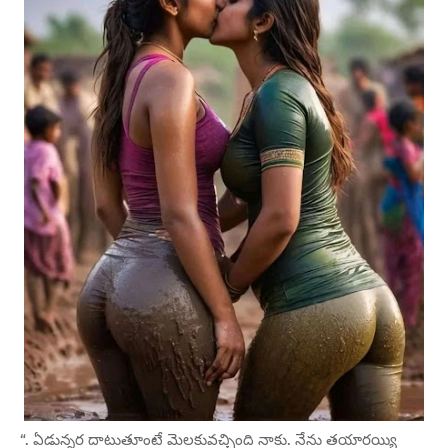
“. ఏడున్నర దాటుతూంటే మెలకువచ్చింది నాకు. నేను తయారయ్యి