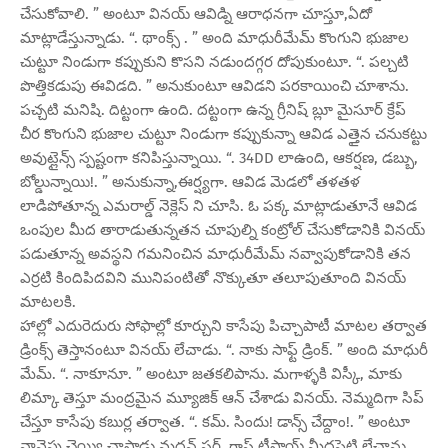
చేసుకోవాలి. ” అంటూ వినయ్ ఆవిడ్ని ఆరాధనగా చూస్తూ,ఏదో
మాట్లాడేస్తున్నాడు. “. థాంక్స్ . ” అంది మాధురీమేమ్ కొంగుని భుజాల
చుట్టూ నిండుగా కప్పుకుని కొసని నడుందగ్గర దోపుకుంటూ. “. పల్చటి
పొత్తికడుపు ఈవిడది. ” అనుకుంటూ ఆవిడని పరకాయించి చూశాను.
పచ్చటి మనిషి. దిట్టంగా ఉంది. దట్టంగా ఉన్న గ్రీనిష్ బ్లూ మైసూర్ క్రేప్
చీర కొంగుని భుజాల చుట్టూ నిండుగా కప్పుకున్నా ఆవిడ ఎత్తైన చనుకట్టు
అవుట్లైన్స్ స్పష్టంగా కనిపిస్తున్నాయి. “. 34DD లాఉంది, ఆకర్షణ, డబ్బు,
బోల్డున్నాయి!. ” అనుకున్నా,ఈర్ష్యగా. ఆవిడ మెడలో తళతళ
లాడిపోతూన్న ఎమరాల్డ్ నెక్లెస్ ని చూసి. ఓ పక్క మాట్లాడుతూనే ఆవిడ
ఒంపుల మీద తారాడుతున్నతన చూపుల్ని కంట్రోల్ చేసుకోడానికి వినయ్
పడుతూన్న అవస్థని గమనించిన మాధురీమేమ్ నవ్వాపుకోడానికి తన
ఎర్రటి కిందిపిదవిని మునిపంటితో నొక్కుతూ తలూపుతూంది వినయ్
మాటలకి.
హాల్లో ఎదురెదురు సోఫాల్లో కూర్చుని కాసేపు పిచ్చాపాటీ మాటల తర్వాత
డ్రింక్స్ తెస్తానంటూ వినయ్ లేచాడు. “. నాకు సాఫ్ట్ డ్రింక్. ” అంది మాధురీ
మేమ్. “. నాకూనూ. ” అంటూ జతకలిపాను. మగాళ్ళకి విస్కీ, మాకు
లిమ్కా తెస్తూ మంద్రమైన మ్యూజిక్ ఆన్ చేశాడు వినయ్. నెమ్మదిగా సిప్
చేస్తూ కాసేపు కబుర్ల తర్వాత. “. కమ్. సిందు! డాన్స్ చేద్దాం!. ” అంటూ
నావైపు చెయ్యి చాపాడు మదన్ సర్. గ్లాస్ టీపాయ్ మీదపెట్టి లేచాను.