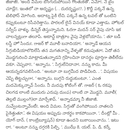
జీజాజీ!. ‘అంది విమల బొంగురుపోయిన గొంతుకతో. ఏమో!. నే టైం
చూడ్లే!!. ఇంతలో నా అదృష్టం (. . దురదృష్టం!?. ) కొద్దీ పక్కనే ఉన్న
టెలిఫోన్ మోగింది. అదాట్న పైకి లేచి. పక్కనే ఉన్న టవల్ తో ఒంటిని
కప్పుకుంటూ రిసీవరెత్తాను. పారలల్ లైన్ వినయ్ కూడా ఎత్తాడు. హోటల్
సర్వీస్ వాళ్ళు. డిన్నర్ తెస్తున్నామని. ఓరగా మదన్ సర్ వైపు చూసి ఇక
చాలన్నట్లుగా తలూపి. అటాచ్డ్ బాత్రూం వైపు వెళ్లబోయాను. ‘. తూ బడీ
లస్టీ హో సిందు!. గాజర్ కో మూలీ బనాదియా!. ‘ అన్నాడే ఆయన
సిగ్గుబిడియాలొదిలేసి తన మగతనాన్ని వేళ్ళతో కదుపుతూ!. ఏదో తన
మొడ్డగురించి మాట్లాడుతున్నాడని గ్రహించినా దానర్థం పూర్తిగా తెలీలేదు
వకూ. చెప్పవా!!. ‘ అన్నాను. ‘. సిగ్గులేనిదానా!. నన్ను కాదు. మీ
ఆయన్నడగవలిసింది. ‘ అంటూ నా బుగ్గమీద పొడిచింది. . ‘. విషయం
చెప్పి తిట్టచ్చుగా!. ‘ అన్నాను. బుగ్గని రుద్దుకుంటూ. ‘. ఎంత
మదమెక్కున్నావ్ సిందు. నీ మదపు కోటింగ్ తో. గాజర్ ( ఓ రకపు
చిలగడ లాంటి ముదురు ఎరుపు దుంప) లాంటి నా మొడ్డని. మూలీ(
తెల్లటి ముల్లంగి)లా మార్చేశావ్. ‘ అన్నాడమ్మా నీ జీజాజీ.
నువ్వేంటన్నావేంటీ!. అంది విమల. సిగ్గుతో వంగిపోయిన నాతలని
పైకెత్తుతూ.’. ఈ విషయం అప్పుడు నాకర్థం కాకపోయినా. ‘. దీంట్లో మీ .
యోగ్ దాన్. ( కాంట్రిబ్యూషన్) కూడా ఉందని బుకాయించాను. ‘. ఇటు
రా!. ‘ అంటూ నన్ను దగ్గరకి పిల్చి. ‘. ముఝే కె. యల్. పి. డి. కర్కే