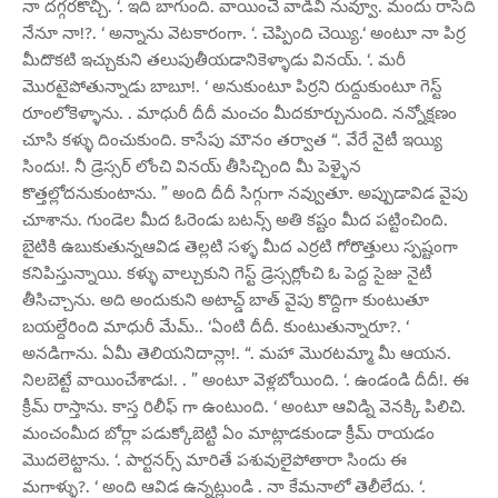
నా దగ్గరకొచ్చి. ‘. ఇది బాగుంది. వాయించే వాడివి నువ్వూ. మందు రాసేది
నేనూ నా!?. ‘ అన్నాను వెటకారంగా. ‘. చెప్పింది చెయ్యి.‘ అంటూ నా పిర్ర
మీదొకటి ఇచ్చుకుని తలుపుతీయడానికెళ్ళాడు వినయ్. ‘. మరీ
మొరటైపోతున్నాడు బాబూ!. ‘ అనుకుంటూ పిర్రని రుద్దుకుంటూ గెస్ట్
రూంలోకెళ్ళాను. . మాధురీ దీదీ మంచం మీదకూర్చునుంది. నన్నోక్షణం
చూసి కళ్ళు దించుకుంది. కాసేపు మౌనం తర్వాత “. వేరే నైటీ ఇయ్యి
సిందు!. నీ డ్రెస్సర్ లోంచి వినయ్ తీసిచ్చింది మీ పెళ్ళైన
కొత్తల్లోదనుకుంటాను. ” అంది దీదీ సిగ్గుగా నవ్వుతూ. అప్పుడావిడ వైపు
చూశాను. గుండెల మీద ఓరెండు బటన్స్ అతి కష్టం మీద పట్టించింది.
బైటికి ఉబుకుతున్నఆవిడ తెల్లటి సళ్ళ మీద ఎర్రటి గోరొత్తులు స్పష్టంగా
కనిపిస్తున్నాయి. కళ్ళు వాల్చుకుని గెస్ట్ డ్రెస్సర్లోంచి ఓ పెద్ద సైజు నైటీ
తీసిచ్చాను. అది అందుకుని అటాచ్డ్ బాత్ వైపు కొద్దిగా కుంటుతూ
బయల్దేరింది మాధురీ మేమ్.. ‘ఏంటి దీదీ. కుంటుతున్నారూ?. ‘
అనడిగాను. ఏమీ తెలియనిదాన్లా!. “. మహా మొరటమ్మా మీ ఆయన.
నిలబెట్టే వాయించేశాడు!. . ” అంటూ వెళ్లబోయింది. ‘. ఉండండి దీదీ!. ఈ
క్రీమ్ రాస్తాను. కాస్త రిలీఫ్ గా ఉంటుంది. ‘ అంటూ ఆవిడ్ని వెనక్కి పిలిచి.
మంచంమీద బోర్లా పడుక్కోబెట్టి ఏం మాట్లాడకుండా క్రీమ్ రాయడం
మొదలెట్టాను. ‘. పార్టనర్స్ మారితే పశువులైపోతారా సిందు ఈ
మగాళ్ళు?. ‘ అంది ఆవిడ ఉన్నట్లుండి . నా కేమనాలో తెలీలేదు. ‘.