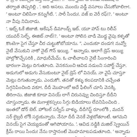
తర్వాత తెప్పరిల్లి . ‘. అది అసలు. ముందు వడ్డీ వసూలు చేసుకోవాలిగా!.
‘ అంటూ చిలిపిగా కన్నుగీటి. ‘. సారీ సిందు!. వజ్ ఐ వెరీ రఫ్!?. ‘ అంటూ
నా వీపు నిమిరాడు.
‘. ఇట్స్ ఓకే జీజాజీ. అకేషన్ డిమాండ్స్ ఇట్. యూ హావ్ టు రిలీవ్
యువర్ సెల్ఫ్. ఈజిట్ నాట్!?. ‘ అంటూ సోలిన వాడి మొడ్డ వైపు కళ్ళతో
కొంటెగా సైగ చేస్తూ చీర చుట్టుకోబోయాను. “. ఎందుకూ దండగ! నువ్వో
నైటీ వేసుకుని నాకో నైట్ గౌన్ ఇయ్యి. ” అన్నాడు. అలాగే డ్రెస్ అయ్యి
హాల్లోకొచ్చేసరికి , మాధురీమేమ్. ఓ చాలీచాలని నైటీ సింగారించి
భారంగా మెట్లు దిగుతూంది. వెనకనుంచి ఆవిడ నడుంని సపోర్ట్ చేస్తూ.
అడుగులో అడుగు వేసుకుంటూ నైట్ డ్రెస్ లో వినయ్. నా వైపే చూస్తూ
మెట్లు దిగుతున్నాడు. ఎందుకో!. తనతో కళ్ళు కలపడానికి చచ్చేంత
సిగ్గనిపించింది వకూ!. దీదీ మొహంలో అదే ఫీలింగ్ చూసి వెనక్కి
తిరిగాను. జీజాజీ కూడా వినయ్ లాగే చిరునవ్వు చిందిస్తూ దీదీని
చూస్తున్నాడు. ఈ మగాళ్లకస్సలు సిగ్గు బిడియాలు లేవనిపించింది .
ఇంతలో డోర్ బెల్. హోటల్ సర్వీస్ వాళ్ళు. దీదీగెస్ట్ రూంలోకి , మదన్
సర్ లైబ్రరీ లోకీ సర్దుకున్నారు. నేనూ దీదీ వెనకే వెళ్లబోతూంటే. ఆగమని
వినయ్ సైగ చెయ్యడంతో ఆగిపోయాను. ‘. ఆవిడ నడ్డికి మజిల్ స్ప్రెయిన్
క్రీమ్ రాయి సిందు! నేను రాస్తానంటే మొహమాటపడుతూంది. ‘ అన్నాడు