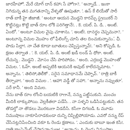
జారహీహో. మేరే యోగ్ దాన్ కహాఁ సే హోగా?. ‘ అన్నాడే. . ఇంకా
నిగిడున్న తన మగతనాన్ని వేళ్ళతో ఊపుతూ. ‘. ఉస్ కే లియేతో సారీ
రాత్ బాకీ హై జీజాజీ. ‘ అంటూ ఆయన మొడ్డని కారమ్స్ స్ట్రయికర్ ని
కొట్టినట్లు కొట్టి బాత్ రూం లోకి పరిగెత్తానే!. . కె. యల్. పి. డి. . అంటే.
ఏంటో. ‘ అంటూ విమల వైపు చూశాను. ‘. అంటే!. దానర్థం చెప్పమనా?. ‘
అంటూన్న విమల మొహం లో ఫీలింగ్స్ చూసి తల దించుకున్నాను.’. ఛీ.
పాడు పిల్లా!. నా చేత కూడా బూతులు చెప్పిస్తున్నావ్!. ‘ అని కోప్పడి. ఓ
క్షణం తర్వాత . ‘. కె. యల్. పి. డి. అంటే ఖడీ లండ్ పే ధోకా. అంటే.
లేచున్న . మొడ్డని . మోసం చేసి పారిపోడం. ‘ అంది. ఎర్రబడ్డ మొహంతో
విమల. ‘. ఓహ్. అంటే అప్పటికి ఆయనకి అవుట్ కాలేదన్నమాట. ‘
అన్నాను. ‘. తెలిసో,తెలీకో . సరైన సమాధానమే చెప్పావ్. ‘ రాత్రి బాకీ
తీర్చావా!. ‘ అంది విమల . ‘. ఆహా! వడ్డీ తో సహా!. ‘ అన్నాను నవ్వుతూ’.
సరే కానీ. ‘ అంది విమల.
నేను బాత్ రూం లోంచి బయటికి రాగానే, నన్ను పట్టేసుకుని. మంచం
మీదికి లాక్కుపోయి. వెల్లకీతలా పడేసి. . నా సళ్ళని ఒడిసిపట్టుకుని. తన
తొడల్తో నా తొడలు మొరటుగా విడదీసి. కసిగా దిగబడి. ఓ మూడు
నిముషాలు నాకూపిరాడకుండా దున్ని చిప్పిల్లిపోయాడు. ఎవరో నన్ను రేప్
చేసినట్లనిపించింది వకూ ఓ రెండు క్షణాలు. ‘. ఎందుకు బాబూ ఇంత కసి!.
రాత్రి కాంపెన్సేట్ చేస్తానన్నానుగా!. ‘ అన్నాను. ఓ రెండు నిముషాల