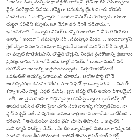
” అంటూ నన్ను సున్నితంగా దగ్గరకి లాక్కుని. లైట్ గా కిస్ చేసి బాత్రూం
వైపు పరిగెత్తాడు వినయ్.. కరెక్ట్ గా అనుకున్న టైంకి దిగారు గోయల్
దంపతులు. “. వాళ్ళొచ్చారు. ” అంటూ వినయ్ ఎదురెళ్ళాడు. భుజాల
చుట్టూ పవిటెని కప్పుకుంటూ నేనూ తన వెనకే నడిచాను. “.
ఇదెందుకూ!?. ” అన్నాడు వినయ్ దాన్ని గుంజుతూ. “. నీకు తెలియదు.
ఊర్కో. ” అంటూ “. నమష్కార్ సర్ . నమష్కార్ మేడం. . . అంటూవాళ్లని
గ్రీట్ చేస్తూ పవిటెని నిండుగా కప్పుకునే నెపంతో మదన్ సర్ కి మాత్రమే
నా పల్చటి పొత్తికడుపుని, లోతైన బొడ్డుని, నిండైన స్థనకోణాన్ని క్షణకాలం
ప్రదర్శించాను. “. హలో సిందు. హల్లో వినయ్. ” అంటూ మదన్ సర్
కళ్లతోనే నా అందాల్ని జుర్రుకుంటున్నాడు . సిగ్గులొలకబోస్తూనే
ఓరకంటితో ఆయన్ని పరాయించి చూశాను . ఆరోజు పార్టీ లో నే
ఆయన్నిసరిగ్గా గమనించలేదు. మాంచి ఫిట్ గా ఉన్నాడతడు . . వినయ్
కన్నా కొంచెం పొట్టి. ఎర్రటి మనిషి . బ్రౌన్ టీషర్ట్ లోంచి ఆయన విశాలమైన
ఛాతీ, బలమైన దండలు కొట్టొచ్చినట్లు కనిపిస్తున్నాయి. బ్లాక్ జీన్స్ లో
ఆయన బలిసిన తొడల సైజు చూసే సరికి నాకొళ్ళు గగుర్పొడిచింది. నా
ప్లాన్ సక్సెస్ ఐతే. పావుగంట బదులు రాత్రంతా నలగాలేమో వాటికింద! .
భగవాన్. ” అనుకుంటూ మేడం వైపు చూపు తిప్పాను. .. అప్పటికే. ”
మెనీ హ్యాపీ రిటర్న్స్ మేమ్. . మీ చీర బ్యూటిఫుల్. మీకు బాగా నప్పింది!.
సిందుని కూడా తీసుకోమంటా!. కాపోతే కొంచెం లైటర్ కలర్ సెలెక్ట్