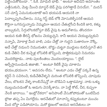
పట్టించుకోకుండా . “. ఓకె. మాధురీ భాభీ. ” అంటూ ఆవిడని అమాంతం
ఎత్తేసుకుని, మెట్ల మీంచి మాస్టర్ బెడ్ వైపు పరిగెత్తాడే వినయ్!!. ” మదన్
సర్ చూస్తే ఏమనుకుంటాడో అని భయపడి ఆయనకి నా
పెదాల్నప్పగించేశాను. నన్ను గెస్ట్ బెడ్ లోకి మోసుకెళ్ళేసరికే ఆయన
కొద్దిగా ఒగరుస్తున్నాడు నెమ్మదిగా ఆయన చేతుల్లోంచి కిందికి జారి, కళ్ళు
వాల్చుకుని, సిగ్గులొలకబోస్తూ బెడ్ వైపు ఓ అడుగేశాను. తొందరగా
ఆయన కుతి తీరిస్తే భోజనం చెయ్యచ్చని. కానీ ఆయన చెయ్యుచ్చుకుని
నన్నాపి, మోకాళ్ల మీద వాలి, ఎడం చేత్తో నా గుద్దని సుతారంగా నొక్కి,
అదే చేత్తో నడుంని నిమురుతూ, బొడ్డు చుట్టూ ముద్దులు కురిపిస్తూనే తన
కుడి చేతిని చీర కుచ్చెళ్ల లోపలికి జొప్పించి, పొత్తికడుపుని నిమరడం
మొదలెట్టాడు.. నాకు పులకింతలు మొదలయ్యాయి. “. లైట్
ఆర్పేస్తానుండండి జిజాజీ!. ” అంటూ కిటికీ వైపు చూశాను
భయం,భయంగా. “. అవసరం లేదు. ” అంటూ ఎడం చేత్తో పక్కనే ఉన్న
కర్టెన్ ని సవిరించి, కుడిచేతివేళ్ళని మరింత లోపలికి జొప్పించి, చూపుడు
వేలు, బొటకన వేళ్ళ కాంబినేషన్తో నా బొడిపెని ఒత్తాడమ్మా!. నాకు ఒళ్ళు
ఝల్లుమనడంతో ఓ అడుగు వెనక్కేశాను. నా పెట్టీ కోట్, చీర, కుప్పగా
నేలకి జారాయి. ” ఇంట్లోనేకదా!” అనిపాంటీ వేసుకోపోడంతో ఒంటిమీద
బ్లౌజు తప్ప ఏం మిగల్లేదు. అరచేతులో మానాన్ని కప్పుకుంటూ మంచం
మీద బోర్లా పడిపోయాను. మరో క్షణంలో ఆయన అరచేతులు నా