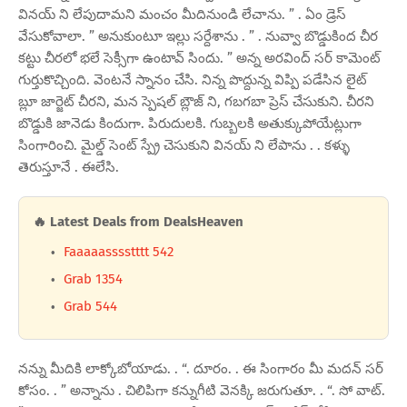
వినయ్ ని లేపుదామని మంచం మీదినుండి లేచాను. ” . ఏం డ్రెస్
వేసుకోవాలా. ” అనుకుంటూ ఇల్లు సర్దేశాను . ” . నువ్వా బొడ్డుకింద చీర
కట్టు చీరలో భలే సెక్సీగా ఉంటావ్ సిందు. ” అన్న అరవింద్ సర్ కామెంట్
గుర్తుకొచ్చింది. వెంటనే స్నానం చేసి. నిన్న పొద్దున్న విప్పి పడేసిన లైట్
బ్లూ జార్జెట్ చీరని, మన స్పెషల్ బ్లౌజ్ ని, గబగబా ప్రెస్ చేసుకుని. చీరని
బొడ్డుకి జానెడు కిందుగా. పిరుదులకి. గుబ్బలకి అతుక్కుపోయేట్లుగా
సింగారించి. మైల్డ్ సెంట్ స్ప్రే చెసుకుని వినయ్ ని లేపాను . . కళ్ళు
తెరుస్తూనే . ఈలేసి.
🔥 Latest Deals from DealsHeaven
Faaaaasssstttt 542
Grab 1354
Grab 544
నన్ను మీదికి లాక్కోబోయాడు. . “. దూరం. . ఈ సింగారం మీ మదన్ సర్
కోసం. . ” అన్నాను . చిలిపిగా కన్నుగీటి వెనక్కి జరుగుతూ. . “. సో వాట్.