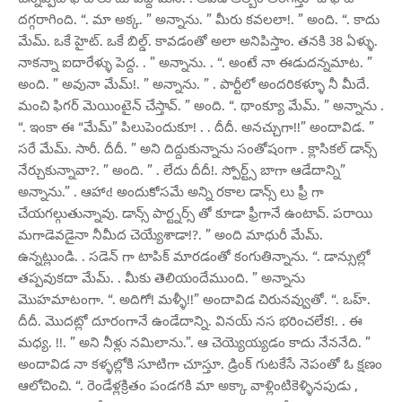
దగ్గరాగింది. “. మా అక్క. ” అన్నాను. ” మీరు కవలలా!. ” అంది. “. కాదు
మేమ్. ఒకే హైట్. ఒకే బిల్డ్. కావడంతో అలా అనిపిస్తాం. తనకి 38 ఏళ్ళు.
నాకన్నా ఐదారేళ్ళు పెద్ద. . ” అన్నాను. . “. అంటే నా ఈడుదన్నమాట. ”
అంది. ” అవునా మేమ్!. ” అన్నాను. ” . పార్టీలో అందరికళ్ళూ నీ మీదే.
మంచి ఫిగర్ మెయింటైన్ చేస్తావ్. ” అంది. “. థాంక్యూ మేమ్. ” అన్నాను .
“. ఇంకా ఈ “మేమ్” పిలుపెందుకూ! . . దీదీ. అనచ్చుగా!!” అందావిడ. ”
సరే మేమ్. సారీ. దీదీ. ” అని దిద్దుకున్నాను సంతోషంగా . క్లాసికల్ డాన్స్
నేర్చుకున్నావా?. ” అంది. ” . లేదు దీదీ!. స్పోర్ట్స్ బాగా ఆడేదాన్ని”
అన్నాను.” . ఆహాఁ! అందుకోసమే అన్ని రకాల డాన్స్ లు ఫ్రీ గా
చేయగల్గుతున్నావు. డాన్స్ పార్ట్నర్స్ తో కూడా ఫ్రీగానే ఉంటావ్. పరాయి
మగాడెవడైనా నీమీద చెయ్యేశాడా!?. ” అంది మాధురీ మేమ్.
ఉన్నట్లుండి. . సడెన్ గా టాపిక్ మారడంతో కంగుతిన్నాను. “. డాన్సుల్లో
తప్పవుకదా మేమ్. . మీకు తెలియందేముంది. ” అన్నాను
మొహమాటంగా. “. అదిగో! మళ్ళీ!!” అందావిడ చిరునవ్వుతో. “. ఒహ్.
దీదీ. మొదట్లో దూరంగానే ఉండేదాన్ని. వినయ్ నస భరించలేక!. . ఈ
మధ్య. !!. ” అని నీళ్లు నమిలాను.”. ఆ చెయ్యెయ్యడం కాదు నేననేది. ”
అందావిడ నా కళ్ళల్లోకి సూటిగా చూస్తూ. డ్రింక్ గుటకేసే నెపంతో ఓ క్షణం
ఆలోచించి. “. రెండేళ్లక్రితం పండగకి మా అక్కా వాళ్లింటికెళ్ళినపుడు ,