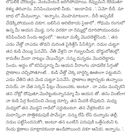
లోపలికి చొరబడ్డం. వెంటవెంటనే జరిగిపోయాయి. కెవ్వుమని కేకెడుతూ
కళ్ళు తెరిచాను. వినిపించుండాలి మీకు. ‘ అందావిడ . ‘. ఏమో దీదీ. మా
బాధ లో మేమున్నాం. ‘ అన్నాను. మొహమాటంగా.. దీదీ అప్పడికే
వేడెక్కిపోయుంది వకూ!. బలిసిన అరిటికాయ సైజులో . గోధుమ రంగులో
ఉన్న మీ ఆయన మొడ్డ. సగం వరకూ నా రెమ్మల్లో దూరిపోయుండడం
కనిపించింది సిందు అద్దంలో. ‘ అంటూ మళ్ళీ మొదలెట్టేసింది. ‘. తన
ఎడం చేత్తో నాఎడం తొడని మరింత పైకెత్తేసి పిసికెస్తూ. నడుం చుట్టూ
తన కుడి చెయ్యి పెనవేసి. చేతి వేళ్లని నా గుబ్బలమీద. బొడ్డులోతుల్లో.
కామకీల మీదా నాట్యం చేయిచేస్తూ. నన్ను దున్నడం మొదలెట్టాడు
సిందు. అద్దం లో కనిపిస్తూన్న మీ ఆయన వీరాంగం చూడలేక సిగ్గుతో
ప్రాణాలు చచ్చిపోతూంటే. . కుడి చేత్తో చెక్క బార్డర్ని ఊతంగా పట్టుకుని.
ఎడం చేతిని తన మెడ చుట్టూ పెనవేసి. ప్రాణాలు జిల్లార్చుకు తున్నాయి
వినయ్. నా చేత సర్కస్ ఫీట్లు చేయించకు. అంటూ . నా ఎడం ముచ్చికని
తన నోట్లో దోపుతూ.మొరెట్టుకున్నానమ్మా మీ ఆయన తో. తను వింటేగా!
నా కుడి పిర్ర కిందనించి చెయ్యి దూర్చి. తన మీదకి లేపుకుని. మధ్య
మధ్యలో తన మొడ్డని గాడిలో సర్దుకుంటూ. తన వేళ్లకంటిన నా
మదాన్ని,నా పొత్తికడుపుకే పామేస్తూ. నన్ను లేపి లేపి దున్నాడు తల్లీ.
నడుం పట్టేసిందనుకో!. అంటూ తన ఒంటిని పరుపుకి ఒత్తేసుకుని ఓ
రెండు క్షణాలు మాట్లాదకుండా ఉండిపోయింది వకూ ఆవిడ!. అన్నాను. ‘.