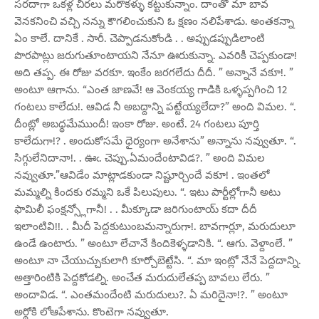
సరదాగా ఒకళ్ల చీరలు మరొకళ్ళు కట్టుకున్నాం. దాంతో మా బావ
వెనకనించి వచ్చి నన్ను కౌగలించుకుని ఓ క్షణం నలిపేశాడు. అంతకన్నా
ఏం కాలే. దానికే . సారీ. చెప్పాడనుకోండి . . అప్పుడప్పుడిలాంటి
పొరపాట్లు జరుగుతూంటాయని నేనూ ఊరుకున్నా. ఎవరికీ చెప్పకుండా!
అది తప్ప. ఈ రోజు వరకూ. ఇంకేం జరగలేదు దీదీ. ” అన్నానే వకూ!. ”
అంటూ ఆగాను. “ఎంత జాణవే! ఆ వెంకయ్య గాడికి ఒళ్ళప్పగించి 12
గంటలు కాలేదు!. ఆవిడ నీ అబద్దాన్ని పట్టేయ్యలేదా?” అంది విమల. “.
దీంట్లో అబధ్ధమేముందీ! ఇంకా రోజు. అంటే. 24 గంటలు పూర్తి
కాలేదుగా!? . అందుకోసమే ధైర్యంగా అనేశాను” అన్నాను నవ్వుతూ. “.
సిగ్గులేనిదానా!. . ఊఁ. చెప్పు.ఏమందేంటావిడ?. ” అంది విమల
నవ్వుతూ.”ఆవిడేం మాట్లాడకుండా నిష్టూర్చిందే వకూ! . ఇంతలో
మమ్మల్ని కిందకు రమ్మని ఒకే పిలుపులు. “. ఇటు పార్టీల్లోగానీ అటు
ఫామిలీ ఫంక్షన్స్లోగానీ! . . మీక్కూడా జరిగుంటాయ్ కదా దీదీ
ఇలాంటివి!!. . మీదీ పెద్దకుటుంబమన్నారుగా!. బావగార్లూ, మరుదులూ
ఉండే ఉంటారు. ” అంటూ లేచానే కిందికెళ్ళడానికి. “. ఆగు. వెళ్దాంలే. ”
అంటూ నా చేయుచ్చుకులాగి కూర్చోబెట్టేసి. “. మా ఇంట్లో నేనే పెద్దదాన్ని.
అత్తారింటికి పెద్దకోడల్ని. అంచేత మరుదులేతప్ప బావలు లేరు. ”
అందావిడ. “. ఎంతమందేంటి మరుదులు?. ఏ మరిదైనా!?. ” అంటూ
అర్థోకి లోఆపేశాను. కొంటెగా నవ్వుతూ.