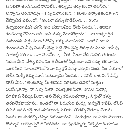
టపటపా తెంపేసుండేవాడులే!. . అప్పుడు తప్పకుండా తెలిసేది. ‘
అన్నాను అరమోడ్పుగా కళ్ళుమూసుకుని. ‘. కలలు తర్వాతకందూగాని.
చెప్పావిడ ఏమందో!. ‘ అంటూ నన్ను పొడిచింది. ‘. . కొంగు
కప్పుకుందామని చూస్తే అది భుజాలమీద లేదు సిందు. ‘. . అంటూ
కంటిన్యూ చేసింది దీదీ. అని మళ్ళి మొదలెట్టాను.’. . నా కాళ్ళదగ్గిర
పడుందది. సిగ్గు ముంచుకొచ్చి. కళ్ళు మూసుకుని. ఒంటిని దాచు
కుందామని వీపు వినయ్ వైపు పెట్టి గోడ వైపు తిరిగాను సిందు. కాసేపు
మాటల్లేకపోయినా నా మెడమీదా, . వీటి. మీదా వేడి ఊపిరి తగలడం.
నడుం మీద వేళ్ళు కదలడం తెలీడంతో ఏమైందా అని కళ్ళు తెరిచాను.
ఒంటిమీద నూలుపోగులేని నా రిఫ్లెక్షన్ నన్ను వెక్కిరించింది. ఏం చేయాలో
తెలీక మళ్ళీ కళ్ళు మాసేసుకున్నాను సిందు!. . ‘. మౌత్ వాటరింగ్ షేప్స్
భాభీ మీవి. ‘ అంటూన్న మీ ఆయన మాటలు చెవిలో మత్తుగా
వినిపిస్తూన్నా. నా సళ్ళ మీదా. ముచ్చికలమీదా. తొడల మధ్యా.
పూపూకు రెమ్మలమీదా. తన వేళ్ళు కదులుతూన్నా . సిగ్గుతో కళ్ళు
తెరవలేకపోయాను.. ఇంతలో నా పిరుదుల మధ్య. అప్పుడే కొలిమి లోంచి
తీసిన ఇనప కడ్డీ కొన తగుల్తూన్న ఫీలింగ్. తొడల్ని వెడల్పు చేశాను
సిందు. ఆ చురకల్ని తప్పించుకుందామని!. మరుక్షణం నా ఎడం మోకాలు
రొమ్ముని తాకేట్టు పైకి లేచిపోవడం. నా పూరెమ్మల్ని చీల్చేస్తూ ఓ గూటం