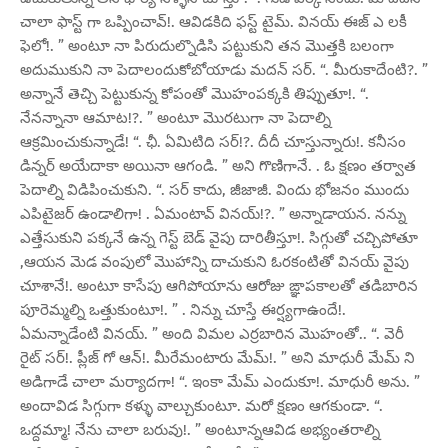
చాలా ఫాస్ట్ గా ఒప్పించావ్!. ఆవిడకిది ఫస్ట్ టైమ్. వినయ్ ఈజ్ ఎ లకీ
ఫెలో!. ” అంటూ నా పిరుదుల్నొడిసి పట్టుకుని తన మొత్తకి బలంగా
అదుముకుని నా పెదాలందుకోబోయాడు మదన్ సర్. “. మీరుకాదేంటి?. ”
అన్నానే తెచ్చి పెట్టుకున్న కోపంతో మొహంపక్కకి తిప్పుతూ!. “.
నేనన్నానా ఆమాట!?. ” అంటూ మొరటుగా నా పెదాల్ని
ఆక్రమించుకున్నాడే! “. ఛీ. ఏమిటిది సర్!?. దీదీ చూస్తున్నారు!. కనీసం
డిన్నర్ అయేదాకా అయినా ఆగండి. ” అని గొణిగానే. . ఓ క్షణం తర్వాత
పెదాల్ని విడిపించుకుని. “. సర్ కాదు, జీజాజీ. విందు భోజనం ముందు
ఎపిటైజర్ ఉండాలిగా! . ఏమంటావ్ వినయ్!?. ” అన్నాడాయన. నన్ను
ఎత్తేసుకుని పక్కనే ఉన్న గెస్ట్ బెడ్ వైపు దారితీస్తూ!. సిగ్గుతో చచ్చిపోతూ
,ఆయన మెడ వంపులో మొహాన్ని దాచుకుని ఓరకంటితో వినయ్ వైపు
చూశానే!. అంటూ కాసేపు ఆగిపోయాను ఆరోజు ఙ్ఞాపకాలతో తడిబారిన
పూరెమ్మల్ని ఒత్తుకుంటూ!. ” . నిన్ను చూస్తే ఈర్ష్యగాఉందే!.
ఏమన్నాడేంటి వినయ్. ” అంది విమల ఎర్రబారిన మొహంతో.. “. వెరీ
రైట్ సర్!. ప్లీజ్ గో ఆన్!. మీరేమంటారు మేమ్!. ” అని మాధురీ మేమ్ ని
అడిగాడే చాలా మర్యాదగా! “. ఇంకా మేమ్ ఎందుకూ!. మాధురీ అను. ”
అందావిడ సిగ్గుగా కళ్ళు వాల్చుకుంటూ. మరో క్షణం ఆగకుండా. “.
ఒద్దమ్మా! నేను చాలా బరువు!. ” అంటూన్నఆవిడ అభ్యంతరాల్ని