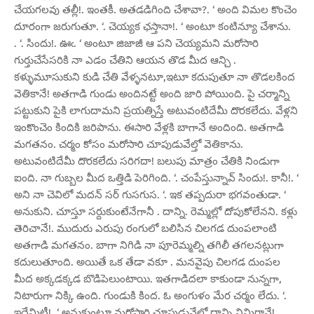
చేయగలవు తల్లీ!. ఇంతకీ. అతడడిగింది చేశావా?. ‘ అంది విమల కొంచెం
దూరంగా జరుగుతూ. ‘. చెయ్యక ఛస్తానా!. ‘ అంటూ కంటిన్యూ చేశాను.
. ‘. సిందు!. ఊఁ. ‘ అంటూ జిజాజీ ఆ పని చెయ్యమని మరోసారి
గుర్తుచేసేసరికి నా ఎడం చేతిని ఆయన తొడ మీద ఆన్చి .
కళ్ళుమూసుకుని కుడి చేతి వేళ్ళనటూ,ఇటూ కదుపుతూ నా తొడలకింద
వెతికానే! అతగాడి గుండు అందినట్టే అంది జారి పోయింది. పై చర్మాన్ని
పట్టుకుని పైకి లాగుదామని ప్రయత్నిస్తే అటువంటిదేమీ దొరకలేదు. వేళ్లని
ఇంకొంచెం కిందికి జరిపాను. ఈసారి వేళ్లకి బాగానే అందింది. అతగాడి
మగతనం. చర్మం కోసం మరోసారి చూపుడువేల్తో వెతికాను.
అటువంటిదేమీ దొరకలేదు సరిగదా! బలుపు మాత్రం చేతికి నిండుగా
ఐంది. నా గుబ్బల మీద ఒత్తిడి పెరిగింది. ‘. చంపేస్తున్నావ్ సిందు!. కానీ!. ‘
అని నా చెవిలో మదన్ సర్ గుసగుస. ‘. ఇక తప్పదురా భగవంతుడా. ‘
అనుకుని. చూస్తూ సర్దుకుంటేనేగానీ . దాన్ని. రెమ్మల్లో దోపుకోలేనని. కళ్లు
తెరిచానే!. ముదురు ఎరుపు రంగులో బలిసిన చిలగడ దుంపలాంటి
అతగాడి మగతనం. బాగా నిగిడి నా పూరెమ్మల్ని తగిలీ తగలనట్లుగా
కదులుతూంది. అయితే ఒక తేడా వకూ . మనవైపు చిలగడ దుంపల
మీద అక్కడక్కడ బొడిపెలుంటాయి. ఇతగాడిదలా కాకుండా నున్నగా,
నిటారుగా నిక్కి ఉంది. గుండుకి కింద. ఓ అంగుళం మేర చర్మం లేదు. ‘.
ఇదేమిటీ!. ‘ అనుకుంటూ మరోసారి చూపుడువేల్తో దాన్ని నిమిరానే!.