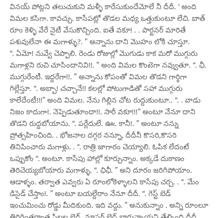
వినయ్ పోట్లని తలుచుకుని మళ్ళీ కారేసుకుందేమోలే నీ దీదీ. ‘ అంది
విమల కసిగా. కావచ్చు. కాసేపట్లో తొడల మధ్య ఒత్తుకుంటూ లేచి. బాత్
రూం కెళ్ళి వేరే నైటీ వేసుకొచ్చింది. ఐతే వకూ! . . పార్టనర్ మారితే
పశువులేనా ఈ మగాళ్ళు?. ” అన్నాను దాని మొహం లోకి చూస్తూ.
“. ఏమో! నువ్వే చెప్పాలి. రెండు రోజుల్లో మొగుడు కాక మరో ముగ్గురు
మగాళ్లని రుచి చూసిందానివి!!. ” అంది విమల కొంటెగా నవ్వుతూ. “. ఛీ.
ముగ్గురేంటీ. ఇద్దరేగా!!. ” అన్నాను కోపంతో విమల తొడని గాఠ్ఠిగా
గిల్లేస్తూ. “. అబ్బా! చచ్చానే!! కలల్లో పోటుగాడితో సహా ముగ్గురు
కాలేదేంటీ!!!” అంది విమల. నేను గిల్లిన చోట రుద్దుకుంటూ.. “. . వాడు
నిజం కాదుగా!. నెప్పెడుతూందా!!. సారీ వకూ!!!” అంటూ నేనూ దాని
తొడని రుద్దబోయాను. “. పర్లేదులే. ఊఁ. కానీ!. ” అంటూ నన్ను
ప్రోత్సహించింది. . భోజనాల దగ్గర నన్నూ, దీదీనీ కొసరి,కొసరి
తినిపించారు మగాళ్లు. . “. రాత్రి జాగారం చెయ్యాలి. ఓపిక లేదంటే
ఒప్పుకోం “. అంటూ. కాసేపు హాల్లో కూర్చున్నాం. అక్కడే దుకాణం
తెరిచెయ్యబోయారు మగాళ్ళు. “. ఛిఛీ. ” అని దూరం జరిగిపోయాం.
ఆడాళ్ళం. తర్వాత ఎవ్వరు ఏ రూంలోకెళ్ళాలని కాసేపు చర్చ. . “. మేం
డిసైడ్ చేస్తాం!. ” అంటూ బయల్దేరాం నేనూ దీదీ. “. గెస్ట్ బెడ్
ఇంచుమించు రోడ్డు మీదికుంది. ఇది వద్దు. ” అనుకున్నాం . అన్ని రూంలూ
తిరిగింతర్వాత పిల్లల బెడ్, మాస్టర్ బెడ్ బాగున్నాయని తేల్చింది దీదీ..