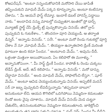
కోఆపరేషన్. “అంటూ నన్నందుకోడానికి మరోసారి చేయి జాపితే
తప్పించుకుని మాధురీ మేమ్ పక్కన కూర్చున్నాను. అంటూ కంటిన్యూ
చేశాను. “. మీ ఆయనే ఫాస్ట్ లేమ్మా!. ఇందాకే డబల్ హారన్స్ పడ్డాయి
నాకు. ” అందావిడ నన్ను మాటల్తో దువ్వుతూ!.ఇంతలో స్లో డాన్స్
మ్యూజిక్ స్టార్ట్ చేసి డ్రింక్స్ ట్రే పుచ్చుకొచ్చాడు వినయ్. తలో గ్లాస్
పుచ్చుకుని ఓ గుటకేశాం.. “. తొందరగా పూరి చెయ్యండి. ఆ తర్వాత
డిన్నర్. ” అన్నాడు వినయ్. “. సరే!. ” అంటూ మరో రెండు గుటకల్లో పూర్తి
చేశాం నే నూ ,మాధురీ మేమ్. “. తియ్యగా ఉన్నాఈసారి డ్రింక్ మరింత
ఘాటుగా ఉంది కదూ సిందు!. ” అంటూంది మేమ్. “. అవును దీదీ.
ఒళ్లంతా మత్తుగా అయిపోయింది. ఏం కలిపారో ఈ మగాళ్ళు. ”
అన్నానుకోపంగా. “. మీ సాఫ్ట్ డ్రింకే సిందు!. కాపోతే ఓ రెండు చుక్కలు
లేడీస్ డ్రింక్. అదే. జిన్ కలిపాను. ” అన్నాడు వినయ్ “. మరో డాన్సు
చేద్దామా వినయ్!. ” అంది మాధురీ మేమ్, సోఫాలోంచి లేస్తూ. “. షూర్
మేమ్. ” అంటూ ఆవిడ చెయ్యందుకున్నాడు వినయ్. అప్పటికే మదన్
సర్ నా జబ్బ పుచ్చుకుని లేవదీస్తున్నాడు “తప్పదురా బాబూ!”
అనుకుంటూ లేచి. ఆయన కౌగిలిలో ఒదిగిపోయి నెమ్మదిగా కదులుతూ
రెండో జంట వైపు చూశాను.. మాధురీ మేమ్ వినయ్ మెడ చుట్టూ
చేతులేసి, తననంటుకుపోయి నెమ్మదిగా కదులుతూంది. జాకెట్లోంచి
ఉబుకుతున్న తన భార్య సళ్ళని చూస్తూ. “. గుడ్ వర్క్ సిందు! మీ దీదీని