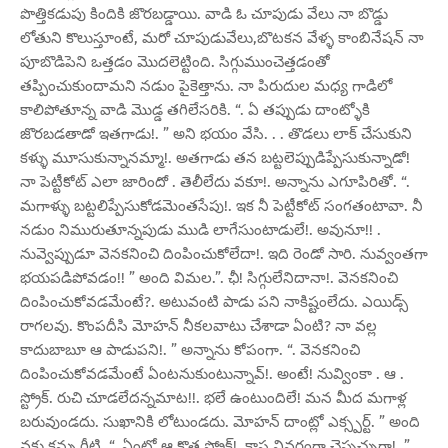
పొత్తికడుపు కిందికి జొరబడ్డాయి. వాడి ఓ చూపుడు వేలు నా బొడ్డు
లోతుని కొలుస్తూంటే, మరో చూపుడువేలు,బొటకన వేళ్ళ కాంబినేషన్ నా
పూబొడిపెని ఒత్తడం మొదలెట్టింది. సిగ్గుముంచెత్తడంతో
తప్పించుకుందామని నడుం పైకెత్తాను. నా పిరుదుల మధ్య గాడిలో
కాలిపోతూన్న వాడి మొడ్డ తగిలేసరికి. “. ఏ తప్పుడు దాంట్ళోకి
జొరబడతాడో ఇతగాడు!. ” అని భయం వేసి. . . తొడలు లాక్ చేసుకుని
కళ్ళు మూసుకున్నానమ్మా!. అతగాడు తన బట్టలెప్పుడిప్పేసుకున్నాడో!
నా పెట్టీకోట్ ఎలా జారిందో . తెలీలేదు వకూ!. అన్నాను ఎగూపిరితో. “.
మగాళ్ళు బట్టలిప్పేసుకోడమెంతసేపు!. ఇక నీ పెట్టీకోట్ సంగతంటావా. నీ
నడుం నిమురుతూన్నపుడు ముడి లాగేసుంటాడులే!. అవునూ!! .
నువ్వెప్పుడూ వెనకనించి దింపించుకోలేదా!. ఇది రెండో సారి. నువ్వంతగా
భయపడిపోవడం!! ” అంది విమల.”. ఛీ! సిగ్గులేనిదానా!. వెనకనించి
దింపించుకోవడమేంటే?. అటువంటి పాడు పని నాకిష్టంలేదు. ఎయిడ్స్
రాగలవు. కొంపదీసి మోహన్ నీకలవాటు చేశాడా ఏంటి? నా వల్ల
కాదుబాబూ ఆ పాడుపని!. ” అన్నాను కోపంగా. “. వెనకనించి
దింపించుకోవడమేంటే ఏంటనుకుంటున్నావ్!. అంటే! నువ్వింకా . ఆ .
స్ట్రోక్. రుచి చూడలేదన్నమాట!!. భలే ఉంటుందిలే! మన మీద మగాళ్ల
బరువుండదు. సుఖానికి లోటుండదు. మోహన్ దాంట్లో ఎక్స్పర్ట్. ” అంది
వకు కన్ను గీటి. “. ఏంటో ఆ కొత్త స్ట్రోక్!. కాస్త వివరంగా చెప్పచ్చుగా!. ”