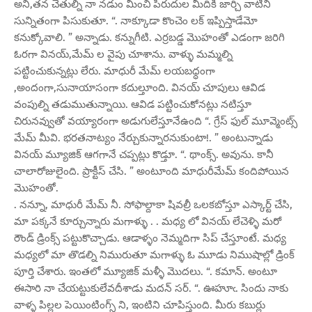
అని,తన చేతుల్ని నా నడుం మీంచి పిరుదుల మీదికి జార్చి వాటిని
సున్నితంగా పిసుకుతూ. “. నాక్కూడా కొంచెం లక్ ఇప్పిస్తాడేమో
కనుక్కోవాలి. ” అన్నాడు. కన్నుగీటి. ఎర్రబడ్డ మొహంతో ఎడంగా జరిగి
ఓరగా వినయ్,మేమ్ ల వైపు చూశాను. వాళ్ళు మమ్మల్ని
పట్టించుకున్నట్లు లేరు. మాధురీ మేమ్ లయబధ్ధంగా
,అందంగా,సునాయాసంగా కదుల్తూంది. వినయ్ చూపులు ఆవిడ
వంపుల్ని తడుముతున్నాయి. ఆవిడ పట్టించుకోనట్లు నటిస్తూ
చిరునవ్వుతో వయ్యారంగా అడుగులేస్తూనేఉంది “. గ్రేస్ ఫుల్ మూవ్మెంట్స్
మేమ్ మీవి. భరతనాట్యం నేర్చుకున్నారనుకుంటా!. ” అంటున్నాడు
వినయ్ మ్యూజిక్ ఆగగానే చప్పట్లు కొడ్తూ. “. థాంక్స్. అవును. కానీ
చాలారోజులైంది. ప్రాక్టీస్ చేసి. ” అంటూంది మాధురీమేమ్ కందిపోయిన
మొహంతో.
. నన్నూ, మాధురీ మేమ్ నీ. సోఫాల్దాకా షివల్రీ ఒలకబోస్తూ ఎస్కార్ట్ చేసి,
మా పక్కనే కూర్చున్నారు మగాళ్ళు . . మధ్య లో వినయ్ లేచెళ్ళి మరో
రౌండ్ డ్రింక్స్ పట్టుకొచ్చాడు. ఆడాళ్ళం నెమ్మదిగా సిప్ చేస్తూంటే. మధ్య
మధ్యలో మా తొడల్ని నిమురుతూ మగాళ్ళు ఓ మూడు నిముషాల్లో డ్రింక్
పూర్తి చేశారు. ఇంతలో మ్యూజిక్ మళ్ళీ మొదలు. “. కమాన్. అంటూ
ఈసారి నా చేయట్టుకులేవదీశాడు మదన్ సర్. “. ఊహూఁ. సిందు నాకు
వాళ్ళ పిల్లల పెయింటింగ్స్ ని, ఇంటిని చూపిస్తుంది. మీరు కబుర్లు