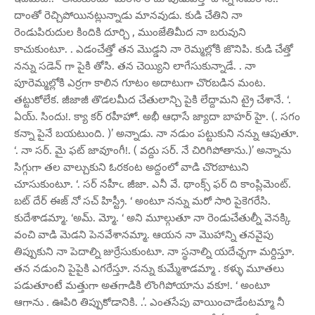
దాంతో రెచ్చిపోయినట్లున్నాడు మానవుడు. కుడి చేతిని నా
రెండుపిరుదుల కిందికి దూర్చి , ముంజేతిమీద నా బరువుని
కాచుకుంటూ. . ఎడంచేత్తో తన మొడ్డని నా రెమ్మల్లోకి జొనిపి. కుడి చేత్తో
నన్ను సడెన్ గా పైకి తోసి. తన చెయ్యిని లాగేసుకున్నాడే. . నా
పూరెమ్మల్లోకి ఎర్రగా కాలిన గూటం అదాటుగా చొరబడిన మంట.
తట్టుకోలేక. జీజాజీ తొడలమీద చేతులాన్చి పైకి లేద్దామని ట్రై చేశానే. ‘.
ఏయ్. సిందు!. క్యా కర్ రహీహో. అభీ ఆధాసే జ్యాదా బాహర్ హై. (. సగం
కన్నా పైనే బయటుంది. )’ అన్నాడు. నా నడుం పట్టుకుని నన్ను ఆపుతూ.
‘. నా సర్. మై ఫట్ జావూంగీ!. ( వద్దు సర్. నే చిరిగిపోతాను.)’ అన్నాను
సిగ్గుగా తల వాల్చుకుని ఓరకంట అద్దంలో వాడి చొరబాటుని
చూసుకుంటూ. ‘. సర్ నహీఁ. జీజా. ఎనీ వే. థాంక్స్ ఫర్ ది కాంప్లిమెంట్.
బట్ దేర్ ఈజ్ నో సచ్ హిస్ట్రీ. ‘ అంటూ నన్ను మరో సారి పైకెగరేసి.
కుదేశాడమ్మా. ‘అమ్. మ్మో. ‘ అని మూల్గుతూ నా రెండుచేతుల్నీ వెనక్కి
వంచి వాడి మెడని పెనవేశానమ్మా. ఆయన నా మొహాన్ని తనవైపు
తిప్పుకుని నా పెదాల్ని జుర్రేసుకుంటూ. నా స్థనాల్ని యదేఛ్ఛగా మర్దిస్తూ.
తన నడుంని పైపైకి ఎగరేస్తూ. నన్ను కుమ్మేశాడమ్మా . కళ్ళు మూతలు
పడుతూంటే మత్తుగా అతగాడికి లొంగిపోయాను వకూ!. ‘ అంటూ
ఆగాను . ఊపిరి తిప్పుకోడానికి. .’. ఎంతసేపు వాయించాడేంటమ్మా నీ