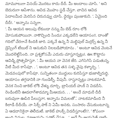
మామూలుగా వినయ్ మొరటు కాదు దీదీ. మీ అందాలు చూసి. ‘ అని
బెదురుగా ఆపేశాను. ఆవిడ మొహం స్టడీ చేస్తూ. వాచిన ఆవిడ
పెదాలమీద మెరిసిన చిరునవ్వు చూసి. ధైర్యం పుంజుకుని. ‘. ఏమైంది
దీదీ!. ‘ అన్నాను సన్నగా.
‘. మీ ఆయన అలుపు లేకుండా నన్ను మీ బెడ్ రూం లోకి
మోసుకుపోయినా. నాకొచ్చింది సిందు! ఎక్కడలేని ఆయాసం!!. దాంతో
గదిలో చేరగానే కిందికి జారి. పక్కనే ఉన్న నీ మల్టిపుల్ మిర్రర్స్ ఉన్న నీ
డ్రెస్సింగ్ టేబుల్ ని ఆనుకుని నిలబడిపోయాను . ‘ అంటూ ఆవిడ వెంటనే
మొదలెట్టేసింది. నా ప్రశ్నకోసమే ఎదురు చూస్తూన్నట్లు!. ఊఁ కొట్టాను
ఆవిడ్ని ప్రోత్సహిస్తూ. ‘. మీ ఆయన నా వెనక జేరి. ఎగిసెగిసి పడుతున్న.
వీటి మీద కాసేపూ. . ‘. అంటూ ఆవిడ తన సళ్ళ వైపు కళ్ళార్పి. ‘.
మెడవంపులో కాసేపూ. సున్నితంగా ముద్దులు కురిపిస్తూ భుజాల్నిరుద్ది.
ఆయాసం తగ్గడానికి నా గుండెల్నీ. వీపునీ. రాస్తూన్నట్లు నాటకమాడి.
వెనక నించి జాకెట్ లోకి వేళ్ళు దూర్చి. బ్రాసియర్ హుక్ ని విడదీసి.
రెండింటినీ ఊడలాగేశాడమ్మా మీఆయన. . . ‘ అందే మాధురీ దీదీ
బరువుగా ఊపిరి పీలుస్తూ!. అన్నాను విమలతో.’. నాటకమాడింది నీ
కిలాడీ దీదీయే. నా సిక్స్ పాక్ ని ఏమీ అనకు. సంసారం చేసుకుంటూన్న
ఏ ఆడదానికైనా తెలీదుటే. జాకెట్ హుక్స్ విడదీస్తూంటే!?. ‘ కోపంగా
అంది విమల. మాఆయన్ని సపోర్ట్ చేస్తూ. . ‘. అదే మీ ఆయనైతే వాట్ని