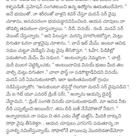
కళ్ళపడితే. ప్రమోషన్ సంగతటుంచి ఉన్న ఉద్యోగం ఊడుతుందేమో!!. ”
అనే భయంతో. నా శరీరంతో వాళ్లని కవర్ చేస్తూ మదన్ సర్ వైపు
చూశాను. అనవసరంగా భయపడ్డాననిపించింది. ఆయన చూపులు నా
తొడల్ని తమకంగా చూస్తున్నాయి. “. దీదీ. వినయ్ . రండి. మదన్ సర్
వెయిట్ చేస్తున్నారు. ” అని పిలుస్తూ. మరిన్ని వగలొలకబోస్తూ, మెట్లు
దిగుతూ ఓరగా వాళ్లవైపు చూశాను. “. వాచ్ ఇట్ మేమ్. అంటూ ఆవిడ
నడుం చుట్టూ చెయ్యేసి మెట్ల వైపు తీసికొస్తూ. “. ఓహ్!. పిడికిట్లో
పడుతూంది మేమ్. మీ నడుం!!. ” అంటున్నాడు నెమ్మదిగా. “. చాల్లే.
మరీ ములగ చెట్టెక్కించకు. ” అంటుందావిడ వినయ్ భుజం మీద తల
వాల్చి మెట్లు దిగుతూ! .” చాలా ఫాస్ట్ గా పడగొట్టాడీవిడని వినయ్.
మదన్ సర్ ఏమనుకుంటాడో!. ఇలా ఇంకెంతమందితో గ్రంధం
నడిపిస్తున్నాడో!!. “అనుకుంటూ టెన్షన్తో గబగబా మదన్ సర్ వైపునడిచి “.
మే ఐ గెట్ యూ ఎనదర్ డ్రింక్ సర్!. ” అన్నాను ఆయన్ని డైవర్ట్
చేద్దామని. “. డ్రింక్ సంగతి వినయ్ చూసుకుంటాడులే!. మా ఆవిడ నీకు
దీదీ ఎప్పట్నించి అయిందీ!?. తను దీదీ ఐతే నేనేమౌతానో నీకు!?. ”
అన్నాడాయన నా నడుం ని తన ఎడం చేత్తో చుట్టేసి. మీదికి లాక్కుని
సోఫా వైపు తీసికెళ్తూ. . ఆయన చూపులు ఎగసెగసి పడుతూన్న నా
స్థనాల్ని నమిలేస్తున్నాయ్. సోఫాలోనే వాయింపు మొదలెడతాడేమోరా