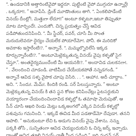
“. ఉండడానికి అత్తారింటివైపో ఇద్దరూ. పుట్టింటి వైపో ముగ్గురూ ఉన్నార్లే!
. ఒక్కరూ!!. ” అనాపేసి. డ్రింక్ మూడొంతులు తాగి. “. ఏంకలిపాడేంటి
వినయ్ దీంట్లో!. మత్తుగా లేదూ!!” అంటూ కళ్ళటూ,ఇటూ తిప్పుతూ
మాట మార్చిందే!. ఎందుకో!. చిన్న ప్రయత్నం చేస్తే ఆవిడ
పడిపోతుందనిపించి. “. మీ స్టేచర్, పవర్, చూసి మీ సొంత
మరుదులెవరూ ధైర్యం చేయలేక పోయారేమో!. పోనీ. ఈ మరిదికో
అవకాశం ఇస్తారేంటి!?. ” అన్నానే. “. మమ్మల్నొదిలేసి ఇక్కడ
కూర్చున్నారేంటి!?. ” అంటూమెట్లెక్కుతున్న వినయ్ వైపు కళ్ళతో సైగ
చేస్తూ.”. అంతధైర్యముందేంటి మీ ఆయనకి!?. ” అందావిడ చులకనగా!.
” . వేలందించి చూడండి. వాటిమీద చేయేయకపోతే నన్నడగండి. ”
అన్నానే ఆవిడ సళ్ళ వైపొక చూపు విసిరి. . . “. ఆఁహాఁ!. అదీ చూద్దాం. ”
అని. “. సిందు!. మేమ్!. కిందికి రండి. సర్ పిలుస్తున్నారు. ” అంటూ
మెట్లెక్కుతున్న వినయ్ కి తన స్థన కోణం కనిపించేట్లు పైటసర్దుకుని
వయ్యారంగా చేయందించిందావిడ కళ్ళల్లో ఓ తమాషా మెరుపుతో. ఆ
సీన్ చూసి ఆఖరి రెండు మెట్లు ఒక్కఅంగలో ఎక్కిన వినయ్ కళ్ళల్లో
పశువును గమనించి. “. ఇక్కడే ఈవిడ మీద పడతాడేమో దేవుడా!. తనని
ఆపాలి. ” అనుకుంటూ లేచి ఓ అడుగు వినయ్ వైపు వేశాను. నన్ను
పక్కకి తోసి , సున్నితంగా ఆవిడ చెయ్యందుకుని ఓ చిన్న జర్క్ ఇచ్చాడు.
దాంతో ఆవిడ తూలి వినయ్ చాతీ మీద పడింది.”. ఇది మదన్ సర్