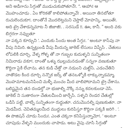
అని అడిగాను సిగ్గుతో ముడుచుకుపోతూనే!. “. ఆఁహాఁ! ఆ
మొహంచూడు . ఏం కోరికతో కాలిపోతున్నావే! . అయినా తినబోతూ
రుచులెందుకూ!. దాంతోనే మొదలెట్తమని చెప్తాలే మోహన్కి. అయితే!.
అది ట్రై చేశాడన్నమాట నీ జీజాజీ!. . సరసుడే !!. ఊఁ, కానీ. ” అంది వకు
బిగ్గరగా నవ్వుతూ
నా పక్కన కూర్చుని ‘. ఎందుకు సిందు అంత సిగ్గు!. ‘ అంటూ కాసేపు నా
వీపు నిమిరి. ఉన్నట్లుండి వీపు మీదున్న జాకెట్ లేసులు విప్పేసి . చేతులు
లోపలికి దూర్చి. వేళ్ళ గోళ్ళ తో నా గుబ్బల కుదుళ్ళని సున్నితంగా
నిమిరాడు వకూ!. దాంతో ఒళ్ళు ఝల్లుమనడంతో సన్నగా వణుకుతూ
కొద్దిగా పైకి లేచాను. తన కుడి చేత్తో నా నడుంని చుట్టేసి. ఎడంచేతిని
నాతొడల కింద దూర్చి నన్నొక జర్క్ తో తనఒళ్ళోకి లాక్కున్నాడమ్మా.
మొహమాటమనిపించి మళ్ళీ మంచం మీద వాలిపోదామని ట్రై చేశాను.
బలిష్టమైన తన దండల్తో నా భుజాల్ని నొక్కి నన్ను కదలకుండా చెసి.
జాకెట్ ని సుతారంగా చేతులమీంచి జార్చేసి. సళ్ళని రెండర చేతుల్లో
ఒడిసి పట్టి. వాట్ని సున్నితంగా రుద్దుతూ. చనుమొనల్ని పుణుకుతూ. నా
మెడమీద. చెవితమ్మలమీద ముద్దులు కురిపిస్తూ కొద్దిగా పక్కకి జరిగి . ‘.
ఈ పొజిషన్ చూడు సిందు!. ఎంత చక్కగా కనిపిస్తున్నామో!. ‘ అంటూ
చూపుడు వేళ్ళని ముందుకు చాపాడు. అటు వైపు చూసి సిగ్గుతో