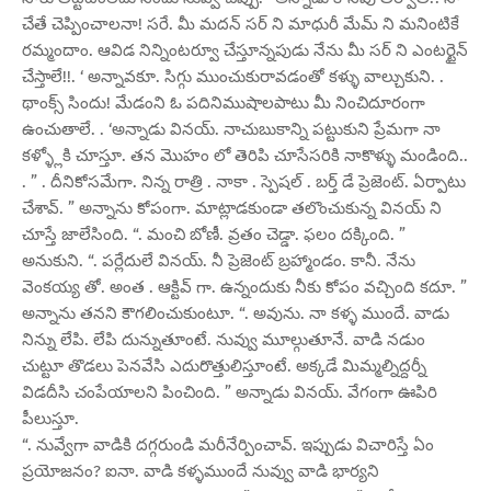
చేతే చెప్పించాలనా! సరే. మీ మదన్ సర్ ని మాధురీ మేమ్ ని మనింటికే
రమ్మందాం. ఆవిడ నిన్నింటర్వూ చేస్తూన్నపుడు నేను మీ సర్ ని ఎంటర్టైన్
చేస్తాలే!!. ‘ అన్నావకూ. సిగ్గు ముంచుకురావడంతో కళ్ళు వాల్చుకుని. .
థాంక్స్ సిందు! మేడంని ఓ పదినిముషాలపాటు మీ నించిదూరంగా
ఉంచుతాలే. . ‘అన్నాడు వినయ్. నాచుబుకాన్ని పట్టుకుని ప్రేమగా నా
కళ్ళ్లోకి చూస్తూ. తన మొహం లో తెరిపి చూసేసరికి నాకొళ్ళు మండింది..
. ” . దీనికోసమేగా. నిన్న రాత్రి . నాకా . స్పెషల్ . బర్త్ డే ప్రెజెంట్. ఏర్పాటు
చేశావ్. ” అన్నాను కోపంగా. మాట్లాడకుండా తలొంచుకున్న వినయ్ ని
చూస్తే జాలేసింది. “. మంచి బోణీ. వ్రతం చెడ్డా. ఫలం దక్కింది. ”
అనుకుని. “. పర్లేదులే వినయ్. నీ ప్రెజెంట్ బ్రహ్మాండం. కానీ. నేను
వెంకయ్య తో. అంత . ఆక్టివ్ గా. ఉన్నందుకు నీకు కోపం వచ్చింది కదూ. ”
అన్నాను తనని కౌగలించుకుంటూ. “. అవును. నా కళ్ళ ముందే. వాడు
నిన్ను లేపి. లేపి దున్నుతూంటే. నువ్వు మూల్గుతూనే. వాడి నడుం
చుట్టూ తొడలు పెనవేసి ఎదురొత్తులిస్తూంటే. అక్కడే మిమ్మల్నిద్దర్నీ
విడదీసి చంపేయాలని పించింది. ” అన్నాడు వినయ్. వేగంగా ఊపిరి
పీలుస్తూ.
“. నువ్వేగా వాడికి దగ్గరుండి మరీనేర్పించావ్. ఇప్పుడు విచారిస్తే ఏం
ప్రయోజనం? ఐనా. వాడి కళ్ళముందే నువ్వు వాడి భార్యని