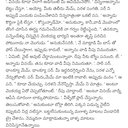
‘. వినయ్ కూడా నీలాగే అడిగుంటే మీ ఆవిడేమనేదో!!. ‘ చిన్నగాఅన్నాను
బెట్టు చేస్తూ. ‘. అయ్యో. మీకు తెలీదు మేమ్, సరళ సంగతి. సర్ ని
అప్పుడే ఎందుకు పంపించేశావని నిన్నరాత్రంతా ఒకటే నస. ‘ అన్నాడు
కొద్దిగా పైకి లేస్తూ. ‘. కోస్తున్నాడేమో. ‘ అనుకున్నా. కానీ,వాడి మొహంలో
తొంగి చూసిన ఈర్ష్య గమనించేసరికి నా గర్వం రెట్టింపైంది. “. తనకన్నా
పన్నెండేళ్ళు చిన్నదైన వెంకయ్య భార్యని అంతగా తృప్తి పరిచిన
పోటుగాడు నా మొగుడు. ” అనుకునేసరికి. ‘. నే మాట్లాడి మీ బాస్ తో
ఫోన్ చేయిస్తాగా!. ఇప్పుడు కాదులే. ‘ అన్నాను వాడి వీపు నిమురుతూ.
‘. ఏమిటి. నైట్ అవుట్ చేద్దామంటున్నావా. రేపు నీకు బోల్డు పనుంది. లే. ‘
అన్నాడు వినయ్. తను కూడా వాడి వీపు నిమురుతూ. ‘. సారీ సర్.
థాంక్యూ మేమ్. థాంక్యూ సర్. మీ ఇద్దరిదగ్గిర్నించి నేను, సరళ ఎన్నో
నేర్చుకోవాలి. సర్. మీరు,మేమ్ మా ఇంటికి రావాలి. అప్పుడు మనం “. ఆ
పని. ” కూడా చేయచ్చు. సరళని నేనొప్పిస్తా. మేమ్ ని మాత్రం. ‘ అంటూ
వెంకయ్య ఏదో చెప్పబోతూంటే. ‘ రేపు చూద్దాంలే. ‘ అంటూ వినయ్ వాడ్ని
ఆపేసి దూరంగా లాక్కుపోయాడు. ‘. వీళ్ళేదో ప్లాన్ చేస్తున్నారు.
తెలుసుకోవాలి. ‘ అనుకుంటూ బోర్లా తిరిగి. పక్కన పడున్న నైటీని
కప్పుకుని నిద్ర నటిస్తూ. బట్టలేసుకుంటున్న మగాళ్ళ మాటలు విండానికి
ట్రై చేశాను. నెమ్మదిగా మాట్లాడుతున్నా వాళ్ళ మాటలు
వినిపిస్తూనేఉన్నాయి.