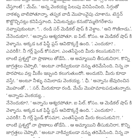
చేస్తూంటే ‘. మేమ్. ‘ అన్న వెంకయ్య పిలుపు వినిపించింది. సిగ్గుతో
నాకళ్ళు వాలిపోతూన్నా. తప్పక వాడి మొహంవైపు చూశాను. టెన్షన్
కొట్టొచ్చినట్లు కనిపిస్తూంది. ఏమిటన్నట్లు కనుబొమ్మలెగరేశాను
నవ్వాపుకుంటూ. “. . రండి సర్ మెడికల్ షాప్ కి వెళ్దాం. ‘ అని గొణిగాడు.’.
నేనెందుకూ?. ‘ అన్నాను ఆశ్యరపోతూ. ఐ పిల్. కోసం. ఆ మెడికల్ షాప్ కి
వెళ్ళాను. అక్కడ ఒక ఫిఫ్టీ ప్లస్ ఆవిడొక్కర్తే ఉంది. ‘. ఎందుకూ? .
ఎవరికీ?. నీ గర్ల్ ఫ్రెండ్ కోసమా!. ఎంతసేపైంది మీరు కలుసుకుని??. ‘
లాంటి ప్రశ్నల్తో నా ప్రాణాలు తోడేసి. . ఆ అమ్మాయిని తీసుకునిరా!. కొన్ని
జాగ్రత్తలు చెప్పాలి. ‘ అంటూ నాకివ్వకుండా నన్ను తరిమేసింది. నిన్న నా
పొరపాటు వల్ల మీకేం ఇబ్బంది కలుగుతుందో!. అందుకని. మీరు కూడా
వస్తే!. ‘ అంటూ నీళ్ళు నమిలాడు వెంకయ్య. ‘. ఛీ. ‘ అన్నాను జేవురించిన
మొహంతో. . ‘. సర్. మీరుకూడా రండి. మేమ్ మొహమాటపడుతున్నారు.
‘ అన్నాడు వెంకయ్య. .
నేనెందుకూ?. ‘ అన్నాను ఆశ్యరపోతూ. ఐ పిల్. కోసం. ఆ మెడికల్ షాప్ కి
వెళ్ళాను. అక్కడ ఒక ఫిఫ్టీ ప్లస్ ఆవిడొక్కర్తే ఉంది. ‘. ఎందుకూ? .
ఎవరికీ?. నీ గర్ల్ ఫ్రెండ్ కోసమా!. ఎంతసేపైంది మీరు కలుసుకుని??. ‘
లాంటి ప్రశ్నల్తో నా ప్రాణాలు తోడేసి. . ఆ అమ్మాయిని తీసుకునిరా!. కొన్ని
జాగ్రత్తలు చెప్పాలి. ‘ అంటూ నాకివ్వకుండా నన్ను తరిమేసింది. నిన్న నా