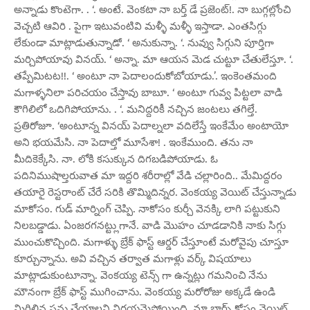
అన్నాడు కొంటెగా. . ‘. అంటే. వెంకటా నా బర్త్ డే ప్రజెంట్!. నా బుగ్గల్లోంచి
వెచ్చటి ఆవిరి . పైగా ఇటువంటివి మళ్ళీ మళ్ళీ ఇస్తాడా. ఎంతసిగ్గు
లేకుండా మాట్లాడుతున్నాడో. ‘ అనుకున్నా. ‘. నువ్వు సిగ్గుని పూర్తిగా
మర్చిపోయావు వినయ్. ‘ అన్నా. మా ఆయన మెడ చుట్టూ చేతులేస్తూ. ‘.
తప్పేమిటట!!. ‘ అంటూ నా పెదాలందుకోబోయాడు.’. ఇంకెంతమంది
మగాళ్ళనిలా పరిచయం చేస్తావు బాబూ. ‘ అంటూ గువ్వ పిట్టలా వాడి
కౌగిలిలో ఒదిగిపోయాను. . ‘. మనిద్దరికీ నచ్చిన జంటలు తగిల్తే.
ప్రతిరోజూ. ‘అంటూన్న వినయ్ పెదాల్నలా వదిలేస్తే ఇంకేమేం అంటాయో
అని భయమేసి. నా పెదాల్తో మూసేశా! . ఇంకేముంది. తను నా
మీదికెక్కేసి. నా. లోకి కసుక్కున దిగబడిపోయాడు. ఓ
పదినిముషాల్తరువాత మా ఇద్దరి శరీరాల్లో వేడి చల్లారింది.. మేమిద్దరం
తయారై రెస్టరాంట్ చేరే సరికి తొమ్మిదిన్నర. వెంకయ్య వెయిట్ చేస్తున్నాడు
మాకోసం. గుడ్ మార్నింగ్ చెప్పి. నాకోసం కుర్చీ వెనక్కి లాగి పట్టుకుని
నిలబడ్డాడు. ఏంజరగనట్ట్లుగానే. వాడి మొహం చూడడానికి నాకు సిగ్గు
ముంచుకొచ్చింది. మగాళ్ళు బ్రేక్ ఫాస్ట్ ఆర్డర్ చేస్తూంటే మరోవైపు చూస్తూ
కూర్చున్నాను. అవి వచ్చిన తర్వాత మగాళ్లు వర్క్ విషయాలు
మాట్లాడుకుంటూన్నా. వెంకయ్య టెన్స్ గా ఉన్నట్లు గమనించి నేను
మౌనంగా బ్రేక్ ఫాస్ట్ ముగించాను. వెంకయ్య మరోరోజు అక్కడే ఉండి
మిగిలిన పన్లు చేయాలని నిర్ణయమైపోయింది. మా బాగ్స్ కోసం వెయిట్