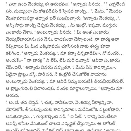
‘. ఎలా ఉంది వెంకయ్య ఈ అనుభవం!. ‘ అన్నాడు వినయ్ . ‘ ‘. ఎక్సలెంట్
సర్. ముఖ్యంగా మీ కోఆపరేషన్ కి స్పెషల్ థాంక్స్. . “. మేమ్. ” మొదట
మొహమాటపడ్డా తర్వాత బలే సుఖమిచ్చారు. ‘అన్నాడు వెంకయ్య . ‘.
అన్ని సార్లు థాంక్స్ చెప్పకు వెంకయ్య. . మీ ఇంట్లో. ఇక్కడా. ముగ్గురం
ఎంజాయ్ చేశాం. ‘ అంటున్నాడు వినయ్. ‘. మీ అంత ఎంజాయ్
చెయ్యలేపోయాను సర్ నేను. దాచకుండా చెప్పాలంటే. నా భార్య అలా
రెచ్చిపోయి మీ మీద ఎక్కిపోవడం చూసేసరికి నాకు ఈర్ష్య కూడా
కలిగింది. ‘ అన్నాడు వెంకయ్య. ‘. మా కన్నా చిన్నవాడివిగా. నో వండర్. .
అందుకేగా ” నా భార్య ” ని లేపి, లేపి మరీ దున్నావ్. ఆవిడా ఎంజాయ్
చేసిందిలే. ‘ అన్నాడు వినయ్ నవ్వుతూ. ‘. మేమ్ సేఫ్ కాదన్నారుగా.
ఏదైనా ప్రాబ్లం వస్తే. సారీ సర్. నే కంట్రోల్ చేసుకోలేక పోయాను.
అంటున్నాడు వెంకయ్య. ‘. మా ఆవిడే నిన్ను బయటికి తీయనీయలేదులే.
ఆ ప్రాబ్లంగురించి విచారించకు. వందల మార్గాలున్నాయి. ‘ అన్నాడు మా
ఆయన.
‘. అంటే. తన టెన్షన్. “. చుక్క పోనీకుండా. వెంకయ్య వీర్యాన్ని నా.
యోనిలోకి. తీసుకున్నందుకు కాదన్నమాట!. మరేమిటో!!. పట్టుకోవాలి. ‘
అనుకున్నాను. . ‘. గుర్తుకొచ్చింది సర్. ” ఐ పిల్. “. దాన్ని సెవంటీటూ
అవర్స్ లోపల వేసుకుంటే చాలని ఎడ్వర్టైజ్ చేస్తున్నారు. ఈ హోటల్
కాంప్లెక్స్ లో 24అవర్ మెడికల్ షాప్ కూడా ఉంది. తెచ్చేదా?. ‘ అన్నాడు