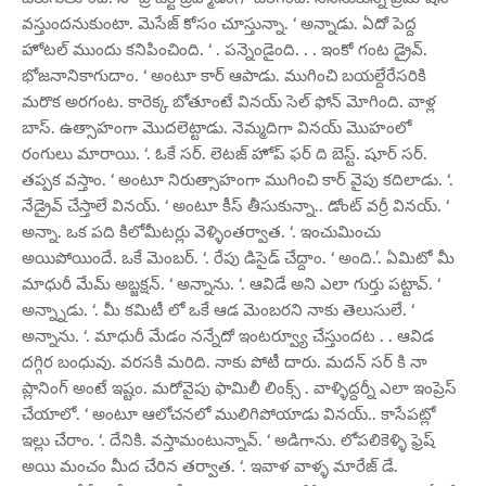
వస్తుందనుకుంటా. మెసేజ్ కోసం చూస్తున్నా. ‘ అన్నాడు. ఏదో పెద్ద
హోటల్ ముందు కనిపించింది. ‘ . పన్నెండైంది. . . ఇంకో గంట డ్రైవ్.
భోజనానికాగుదాం. ‘ అంటూ కార్ ఆపాడు. ముగించి బయల్దేరేసరికి
మరొక అరగంట. కారెక్క బోతూంటే వినయ్ సెల్ ఫోన్ మోగింది. వాళ్ల
బాస్. ఉత్సాహంగా మొదలెట్టాడు. నెమ్మదిగా వినయ్ మొహంలో
రంగులు మారాయి. ‘. ఓకే సర్. లెటజ్ హోప్ ఫర్ ది బెస్ట్. షూర్ సర్.
తప్పక వస్తాం. ‘ అంటూ నిరుత్సాహంగా ముగించి కార్ వైపు కదిలాడు. ‘.
నేడ్రైవ్ చేస్తాలే వినయ్. ‘ అంటూ కీస్ తీసుకున్నా.. డోంట్ వర్రీ వినయ్. ‘
అన్నా. ఒక పది కిలోమీటర్లు వెళ్ళింతర్వాత. ‘. ఇంచుమించు
అయిపోయిందే. ఒకే మెంబర్. ‘. రేపు డిసైడ్ చేద్దాం. ‘ అంది.’. ఏమిటో మీ
మాధురీ మేమ్ అబ్జక్షన్. ‘ అన్నాను. ‘. ఆవిడే అని ఎలా గుర్తు పట్టావ్. ‘
అన్న్నాడు. ‘. మీ కమిటీ లో ఒకే ఆడ మెంబరని నాకు తెలుసులే. ‘
అన్నాను. ‘. మాధురీ మేడం నన్నేదో ఇంటర్వ్యూ చేస్తుందట . . ఆవిడ
దగ్గిర బంధువు. వరసకి మరిది. నాకు పోటీ దారు. మదన్ సర్ కి నా
ప్లానింగ్ అంటే ఇష్టం. మరోవైపు ఫామిలీ లింక్స్ . వాళ్ళిద్దర్నీ ఎలా ఇంప్రెస్
చేయాలో. ‘ అంటూ ఆలోచనలో ములిగిపోయాడు వినయ్.. కాసేపట్లో
ఇల్లు చేరాం. ‘. దేనికి. వస్తామంటున్నావ్. ‘ అడిగాను. లోపలికెళ్ళి ఫ్రెష్
అయి మంచం మీద చేరిన తర్వాత. ‘. ఇవాళ వాళ్ళ మారేజ్ డే.