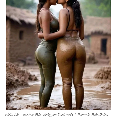
యస్ సర్. ‘ అంటూ లేచి. మళ్ళీ నా మీద వాలి. ‘. లేవాలని లేదు మేమ్.