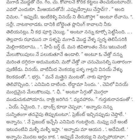
మగాడి మొడ్డతో దెం. గిం. చు. కోవాలనే కోరిక కట్టలు తెంచుకుంటూందే!.
ఎవరో ఎందుకూ. మీఆయనతోనే! .ఎప్పుడేర్పాటు చేస్తావ్!? . ” అంది
విమల. ” ఇప్పుడే!. ఇంటికెళ్ళి వినయ్ ని తీసుకొస్తా! ” అంటూ లేచాను. “.
సర్లే!. నాటకాలాడకు. దానికి బోల్డెంత ప్లానింగ్ కావాలని నీకు
తెలియనట్లు. నీ కధ పూర్తి చెయ్యి. ” అంటూ నన్ను కూర్చో పెట్టేసింది. .. .
తెల్లవారు ఝామున నా సళ్ళపై మగాడి మొడ్డ వేళ్ళ స్పర్శ తెలిసేసరికి
మెల్లిగాకదిలాను. . “. హేపీ బర్త్ డే. మన జీవితాంతం నేను ఇటువంటి
మేలుకొలుపులు నే పలుకుతూనే ఉండాలి. ” అంటూ ఓ చేత్తో నన్ను
మరింత దగ్గిరగా అదుముకుని. మరో చేత్తో నా చనుమొనల్ని సుతారంగా
పుణికేడు. వినయ్. వాటిమీద వెంకయ్య పళ్ళ గాట్లని వినయ్ వేళ్ళు
కెలకడంతో. “. భగ్గు. ” మనే మత్తైన మంటతో. నాకు పూర్తిగా
తెలివొచ్చింది. ‘. ఎనిమిది దాటింది. లేద్దామా సిందు. ‘ . చెవిలో వినయ్
మంద్రమైన మేలుకొలుపు. “. ఛీ. ” అంటూ సిగ్గుతో మొగ్గలా
ముడుచుకుపోయాను. రాత్రి జరిగిన “. వ్యవహారం. ” గుర్తుకురావడంతో ‘.
. ఏయ్. ఏమైంది. ? . థాంక్స్ కూడా చెప్పవా. ‘ అన్నాడు నన్ను
సున్నితంగా తనవైపు తిప్పుకుంటూ.’. ప్రెజ్ంట్ ఇచ్చినప్పుడు చెప్తాలే. ‘
అన్నాను. ‘. నే ప్రెజంట్ ఇచ్చేసి ఎనిమిది గంటలైంది. నువ్వు సరే అంటే
ఇటువంటివి మళ్ళీ మళ్ళీ ఇస్తా. ‘ అన్నాడు మా ఆయన . ‘. అదేమిటి. ‘
అన్నాను మొదట అర్థం కాక. ‘. అప్పుడే వెంకయ్య ని మర్చిపోయావా. ‘