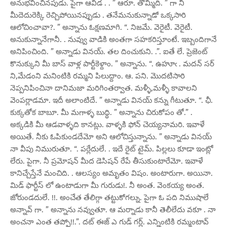
అనుభవించినపుడు. పైగా ఆవిడ . . ” ఆరూ. తొమ్మిది. ” గా నీ
మీదెదురెక్కి రెచ్చిపోయినప్పుడు . తనేమనుకున్నాడో ఒక్కసారి
ఆలోచించావా?. ” అన్నాను ఓక్షణమాగి. “. నిజమే. వెరైటీ. వెరైటీ.
అనుకున్నానేగానీ. . నువ్వు వాడికి అంతగా సహకరిస్తూంటే. ఇబ్బందిగానే
అనిపించింది. ” అన్నాడు వినయ్. తల దించుకుని. .”. ఐతే లే. ప్రెజెంట్
కొనుక్కుని మీ బాస్ వాళ్ల పార్టీకెళ్దాం. ” అన్నాను. “. ఉహూఁ . మదన్ సర్
ని,మేడంని మనింటికి రమ్మని పిలుద్దాం. ఆ. పని. మొదటిసారి
నెప్పనిపించినా దానిమజా మరిగింతర్వాత. మళ్ళీ,మళ్ళీ కావాలని
వెంపర్లాడమా. ఇదీ అలాంటిదే. ” అన్నాడు వినయ్ కన్ను గీటుతూ. “. ఛీ.
కుక్కతోక బాబూ. మీ మగాళ్ళ బుధ్ధి. ” అన్నాను చిరుకోపం తో.” .
అక్కడికి మీ ఆడవాళ్ళది కానట్లు. వాళ్ళకి ఫోన్ చెయ్యనామరి. ఇవాళే
అయితే. నీకు ఓపికుండదేమో అని ఆలోచిస్తున్నాను. ” అన్నాడు వినయ్
నా వీపు నిమురుతూ. “. పర్లేదులే. . ఇదే రైట్ టైమ్. పిల్లలు కూడా ఇంట్లో
లేరు. పైగా. నీ ప్రమోషన్ మీద డెసిషన్ రేపే తీసుకుంటారేమో. ఇవాళే
కానిచ్చేస్తేనే మంచిది. . ఆలస్యం అమృతం విషం. అంటారుగా. అయినా.
మిడ్ ఫార్టీస్ లో ఉంటాడుగా మీ గురుడు!. నీ అంత. వెంకయ్య అంత.
జోరుండదులే. !!. అంచేత తేలిగ్గా తట్టుకోగల్ను. పైగా ఓ పది నిముషాలే
అన్నావ్ గా. ” అన్నాను నవ్వుతూ. ఆ మర్నాడు కానీ తెలీలేదు వకూ . నా
అంచనా ఎంత తప్పో!!.”. దట్ ఈజ్ ఎ గుడ్ గర్ల్. ఎన్నింటికి రమ్మంటావ్