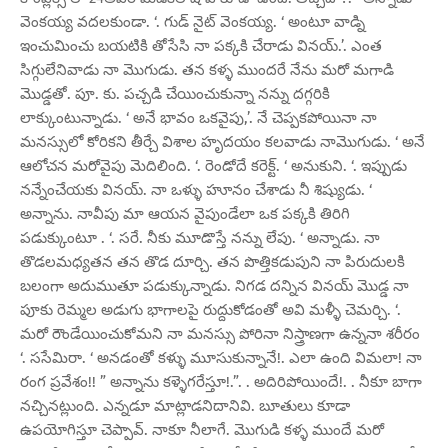
వెంకయ్య వదలకుండా. ‘. గుడ్ నైట్ వెంకయ్య. ‘ అంటూ వాడ్ని
ఇంచుమించు బయటికి తోసేసి నా పక్కకి చేరాడు వినయ్.’. ఎంత
సిగ్గులేనివాడు నా మొగుడు. తన కళ్ళ ముందరే నేను మరో మగాడి
మొడ్డతో. పూ. కు. పచ్చడి చేయించుకున్నా నన్ను దగ్గరికి
లాక్కుంటున్నాడు. ‘ అనే భావం ఒకవైపు,’. నే చెప్పకపోయినా నా
మనస్సులో కోరికని తీర్చే విశాల హృదయం కలవాడు నామొగుడు. ‘ అనే
ఆలోచన మరోవైపు మెదిలింది. ‘. రెండోదే కరెక్ట్. ‘ అనుకుని. ‘. ఇప్పుడు
నన్నేంచేయకు వినయ్. నా ఒళ్ళు హూనం చేశాడు నీ శిష్యుడు. ‘
అన్నాను. నావీపు మా ఆయన వైపుండేలా ఒక పక్కకి తిరిగి
పడుక్కుంటూ . ‘. సరే. నీకు మూడొస్తే నన్ను లేపు. ‘ అన్నాడు. నా
తొడలమధ్యతన తన తొడ దూర్చి. తన పొత్తికడుపుని నా పిరుదులకి
బలంగా అదుముతూ పడుక్కున్నాడు. నిగడ దన్నిన వినయ్ మొడ్డ నా
పూకు రెమ్మల అడుగు భాగాలపై రుద్దుకోడంతో అవి మళ్ళీ చెమర్చి. ‘.
మరో రౌండేయించుకోమని నా మనస్సు పోరినా నిస్త్రాణగా ఉన్ననా శరీరం
‘. ససేమిరా. ‘ అనడంతో కళ్ళు మూసుకున్నానే!. ఎలా ఉంది విమలా! నా
రంగ ప్రవేశం!! ” అన్నాను కళ్ళెగరేస్తూ!.”. . అదిరిపోయిందే!. . నీకూ బాగా
నచ్చినట్లుంది. ఎన్నడూ మాట్లాడనిదానివి. బూతులు కూడా
ఉపయోగిస్తూ చెప్పావ్. నాకూ నీలాగే. మొగుడి కళ్ళ ముందే మరో