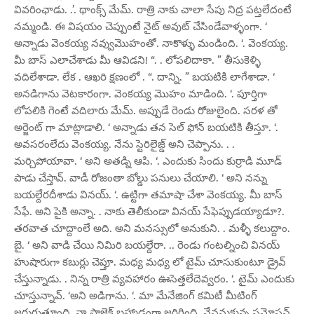
వివరింఛాడు. .’. థాంక్స్ మేమ్. రాత్రి నాకు చాలా సేపు నిద్ర పట్తలేదంటే
నమ్మండి. ఈ విషయం చెప్పుంటే నైట్ అవుట్ చేసిండేవాళ్ళంగా. ‘
అన్నాడు వెంకయ్య నవ్వుమొహంతో. నాకొళ్ళు మండింది. ‘. వెంకయ్య.
మీ బాస్ ఎలాచేశాడు మీ ఆవిడని! “. . లోపలిదాకా. ” తీసుకెళ్ళి
వదిలేశాడా. లేక . ఆఖరి క్షణంలో . “. దాన్ని. ” బయటికి లాగేశాడా. ‘
అనడిగాను వెటకారంగా. వెంకయ్య మొహం మాడింది. ‘. పూర్తిగా
లోపలికి గెంటే వదిలారు మేమ్. అప్పుడే రెండు రోజులైంది. సరళ తో
అర్జెంట్ గా మాట్లాడాలి. ‘ అన్నాడు తన సెల్ ఫోన్ బయటికి తీస్తూ. ‘.
అవసరంలేదు వెంకయ్య. నేను స్టెరిలైజ్డ్ అని చెప్పాను. . .
మర్చిపోయావా. ‘ అని అతడ్ని ఆపి. ‘. ఎందుకు సిందు కుర్రాడి మూడ్
పాడు చేస్తావ్. వాడీ రోజంతా బోల్డు పనులు చేయాలి. ‘ అని నన్ను
బయల్దేరదీశాడు వినయ్. ‘. ఉట్టిగా తమాషా చేశా వెంకయ్య. మీ బాస్
సేఫే. అని పైకి అన్నా. . నాకు తెలీకుండా వినయ్ సేఫెప్పుడయ్యాడూ?.
తరవాత చూద్దాంలే అది. అని మనస్సులో అనుకుని. . మళ్ళీ కలుద్దాం.
బై. ‘ అని వాడి చేయి నిమిరి బయల్దేరా. .. రెండు గంటల్నించి వినయ్
హుషారుగా కబుర్లు చెప్తూ. మధ్య మధ్య లో టైమ్ చూసుకుంటూ డ్రైవ్
చేస్తున్నాడు. . నిన్న రాత్రి వ్యవహారం ఊసెత్తలేదెవ్వరం. ‘. టైమ్ ఎందుకు
చూస్తున్నావ్. ‘అని అడిగాను. ‘. మా మేనేజింగ్ కమిటీ మీటింగ్
జరుగుతూంది. నా ప్రాజెక్ట్ బ్రహ్మాడంగా జరిగింది. నేననుకున్న ప్రమోషన్