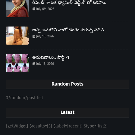
రీసెంట్ గా ఒక ఫ్యామిలీ వెడ్డింగ్ లో కలిసాం.
July 09, 2026
అన్న అనుకొని నాతో దెంగించుకున్న వదిన
July 15, 2026
అనుభవాలు.. పార్ట్ -1
July 15, 2026
Random Posts
3/random/post-list
Latest
{getWidget} $results={3} $label={recent} $type={list2}