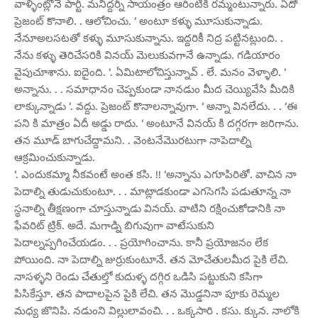
వాళ్ళింట్లోనే పార్టీ. మనిద్దర్నీ సాయంత్రం ఆరింటికి రమ్మంటున్నారు. ఏదో
ప్రెజంట్ కొనాలి. . ఆలోచించు. ‘ అంటూ కళ్ళు మూసుకున్నాడు.
నేనూఅలసటతో కళ్ళు మూసుకున్నాను. ఇద్దరికీ నిద్ర పట్టినట్లుంది. .
నేను కళ్ళు తెరిచేసరికి వినయ్ మెలుకువగానే ఉన్నాడు. గడియారం
వైపుచూశాను. ఐదైంది. ‘. ఏమిటాలోచిస్తున్నావ్ . లే. మనం వెళ్ళాలి. ‘
అన్నాను. . . సమాధానం చెప్పకుండా నానడుం మీద చెయ్యివేసి మీదికి
లాక్కున్నాడు ‘. వద్దు. ప్రెజంట్ కొనాలన్నావుగా. ‘ అన్నా వినలేదు. . . ‘ఈ
పని కి మాత్రం ఏదీ అడ్డు రాదు. ‘ అంటూనే వినయ్ కి దగ్గరగా జరిగాను.
తన మూడ్ బాగుచేద్దామని. . వెంటనేమొరటుగా నాపెదాల్ని
ఆక్రమించుకున్నాడు.
‘. ఎందుకమ్మా నీకవంటే అంత కసి. !! ‘అన్నాను ఎగూపిరితో. వాచిన నా
పెదాల్ని తుడుచుకుంటూ. . . మాట్లాడకుండా ఎగసెగసి పడుతూన్న నా
స్థనాల్ని తీక్షణంగా చూస్తున్నాడు వినయ్. వాటిని రక్షించుకోడానికి నా
ఫేవరిట్ ట్రిక్. అదే. మగాడ్ని బిగువుగా వాటేసుకుని
పెదాల్నప్పగించేయడం. . . ప్రయోగించాను. కానీ ప్రయోజనం లేక
పోయింది. నా పెదాల్ని జుర్రుకుంటూనే. తన మోచేతులమీద పైకి లేచి.
నాసళ్ళని రెండు చేతుల్తో కుదుళ్ళ దగ్గిర ఒడిసి పట్టుకుని కసిగా
పిసికేస్తూ. తన పాదాలపైన పైకి లేచి. తన మొడ్డనినా పూకు రెమ్మల
మధ్య జొనిపి. నడుంని విల్లులావంచి. . . ఒక్కసారి . కసు. క్కున. నాలోకి