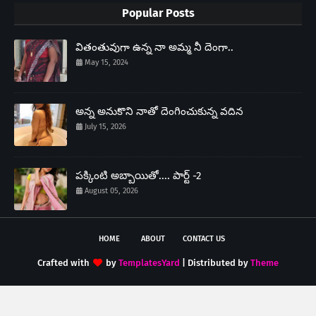
Popular Posts
వితంతువుగా ఉన్న నా అమ్మ నీ దెంగా..
May 15, 2024
అన్న అనుకొని నాతో దెంగించుకున్న వదిన
July 15, 2026
పక్కింటి అబ్బాయితో.... పార్ట్ -2
August 05, 2026
HOME
ABOUT
CONTACT US
Crafted with
by
TemplatesYard
| Distributed by
Theme