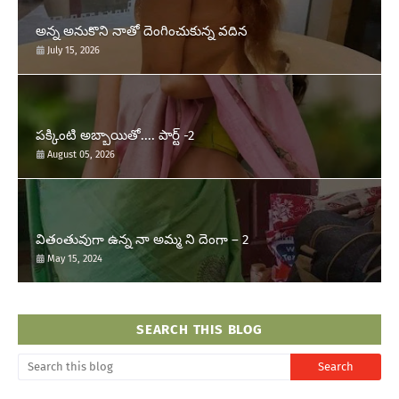
అన్న అనుకొని నాతో దెంగించుకున్న వదిన
July 15, 2026
పక్కింటి అబ్బాయితో.... పార్ట్ -2
August 05, 2026
వితంతువుగా ఉన్న నా అమ్మ ని దెంగా – 2
May 15, 2024
SEARCH THIS BLOG