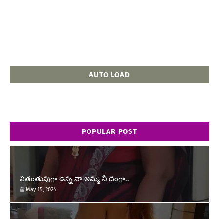
AUTO LOAD
POPULAR POST
వితంతువుగా ఉన్న నా అమ్మ నీ దెంగా..
May 15, 2024