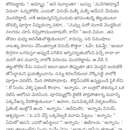
జొరబడ్డాడు. “. అమ్మ్మా!. ” అని మూల్గుతూ ‘. బుస్సు. ‘ మనెగజిమ్మానే
విమలా. ఓర్చుకోలేక. ఎందుకో. వినయ్ మళ్ళీ మళ్ళీ అదేపని చేయడం
మొదలెట్టాడే. నాకీ ఆడజన్మనిచ్చినందుకు భగవంతుడ్ని తిట్టుకుంటూ
తొడల్ని పూర్తిగా విప్పుకున్నా వకూ!. . “.నువ్వు మరో మగాడి మొడ్డకింద
నలగడం చూసి రెచ్చిపోయుంటాడులే!. కానీ!! ” అంది విమల . తన
తొడల మధ్య అరచేతులొత్తుకుంటూ!”. కావచ్చు. పది నిముషాలు
నాఒళ్ళు హూనం చేసింతర్వాత వినయ్ కొత్తగా ‘. ఓహ్. ఓఓహ్హ్. ‘ అంటూ
బిగ్గరగా ఒగరుస్తూ అప్పుడే పగిలిన అగ్నిపర్వతంలోంచి వచ్చే లావా లా
మరిగే తన మదాన్ని నాలోకి వదలడం మొదలెట్టాడు. ఆ వేడి ని
తట్టుకోలేక నేను నడుంని అటూ,ఇటూ తిప్పుతూ తన మొడ్డని బయటికి
తోసేద్దామని ప్రయత్నించాను. నన్ను కదలనీకుండా నొక్కిపట్టి నాలోకి
పూర్తిగా వదిలేసి. మీద సోలిపోయాడు . కొద్దిసేపటికి ఉన్నట్లుండి పైకి లేచి.
‘. లే సిందు. వెళ్ళి ప్రెజంట్ కొందాం. ‘ అన్నాడు.. నా బుర్రలో తళుక్కున ఒక
చిలిపి ఆలోచన మెరిసింది. పూరెమ్మల్లోచి బైటికి పొర్లిపోతూన్న మదాన్ని
పక్కనేఉన్న చీరకొత్తుకుంటూ “. ఉహూఁ. మనమెక్కడికీ వెళ్ళటంలేదు.
ప్రెజెంట్ ఇంట్లోనే ఉంది. ‘ అన్నాను. ‘. అదేమిటి!!. ‘ అన్నాడు వినయ్.
ఆశ్చర్యంగా. ‘. ఓ పని చేస్తే ఒక్కదెబ్బకి మూడు పిట్టలు. ‘ అన్నాను. ”
ఏమిటో ఆపని. ఎవరో ఆపిట్టలు! “‘. అన్నాడు. ‘. ఊహించు. ‘ అన్నాను. ‘.
నాకు తట్టటంలేదు సిందు నువ్వే చెప్పు. ‘ అన్నాడు కాసేపు తర్వాత.’. నా