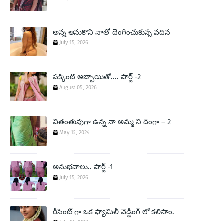
అన్న అనుకొని నాతో దెంగించుకున్న వదిన
July 15, 2026
పక్కింటి అబ్బాయితో.... పార్ట్ -2
August 05, 2026
వితంతువుగా ఉన్న నా అమ్మ ని దెంగా – 2
May 15, 2024
అనుభవాలు.. పార్ట్ -1
July 15, 2026
రీసెంట్ గా ఒక ఫ్యామిలీ వెడ్డింగ్ లో కలిసాం.