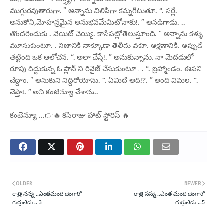
ముగ్గురవుతారుగా. ” అన్నాను చిలిపిగా కన్నుగీటుతూ. “. సర్లే.
అనుకోని,మోహన్రమైన అనుభవమేమిటోనాకు!. ” అనడిగాడు. ..
తొందరెందుకు . వెయిట్ చెయ్యి. కాసేపట్లోతెలుస్తూంది. ” అన్నాను కళ్ళు
మూసుకుంటూ. . నిజానికి నాక్కూడా తెలీదు వకూ. ఆక్షణానికి. అప్పుడే
తట్టింది ఒక ఆలోచన. “. అలా చేస్తే!. ” అనుకున్నాను. నా మెదడులో
రూపు దిద్దుకున్న ఓ ప్లాన్ ని రివైజ్ చేసుకుంటూ . . “. బ్రహ్మాండం. ఈపని
చేద్దాం. ” అనుకుని నిద్దరోయాను. “. ఏమిటే అది!?. ” అంది విమల. “.
చెప్తా!. ” అని కంటిన్యూ చేశాను..
కంటెన్యూ ...👉🔥 కసిరాజు హాట్ స్టోరిస్ 🔥
OLDER
NEWER
రాత్రి నన్ను ..ఎంతమంది దెంగారో
రాత్రి నన్ను ..ఎంత మంది దెంగారో
గుర్తులేదు .. 3
గుర్తులేదు ...5