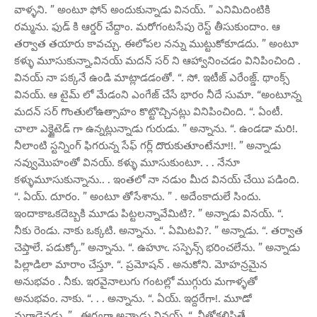
వాళ్ళని. ” అంటూ ఫోన్ అందుకున్నాడు వినయ్. ” ఎనిమిదింటికి
రమ్మను. ఫుడ్ కి ఆర్డర్ చేద్దాం. మరోగంటసేపు రెస్ట్ తీసుకుందాం. ఆ
తర్వాత తయారు కావచ్చు. ఈలోపల నన్ను ముట్టుకోకూడదు. ” అంటూ
కళ్ళు మూసుకున్నా,వినయ్ మదన్ సర్ ని ఆహ్వానించడం వినిపించింది .
వినయ్ నా పక్కనే ఉండి మాట్లాడడంతో. “. సో. ఇటీజ్ ఎరేంజ్డ్. థాంక్స్
వినయ్. ఆ టైమ్ లో మేడంని ఎంగేజ్ చేసే భారం నీదే సుమా. “అంటూన్న
మదన్ సర్ గొంతులోఉత్సాహం కొట్టొచ్చినట్లు వినిపించింది. “. ఏంటీ.
చాలా ఎక్జైటెడ్ గా ఉన్నట్లున్నాడు గురుడు. ” అన్నాను. “. ఉండడా మరి!.
నీలాంటి స్టన్నింగ్ ఫిగరున్న సేఫ్ గర్ల్ దొరుకుతూంటేనూ!!. ” అన్నాడు
నవ్వుమొహంతో వినయ్. కళ్ళు మూసుకుంటూ. . . నేనూ
కళ్ళుమూసుకున్నాను.. . ఇంతలో నా నడుం మీద వినయ్ చేయి పడింది.
“. ఏయ్. దూరం. ” అంటూ తోసేశాను. ” . అదేంకాదులే సిందు.
ఇందాకాఒకదెబ్బకి మూడు పిట్టలన్నావేమిటి?. ” అన్నాడు వినయ్. “.
నీకు రెండు. నాకు ఒక్కటి. అన్నాను. “. ఏమిటవి?. ” అన్నాడు. “. తర్వాత
చెప్తాలే. పడుక్కో.” అన్నాను. “. ఉహూఁ. సస్పెన్స్ భరించలేను. ” అన్నాడు
పిల్లాడిలా మారాం చేస్తూ. “. ప్రమోషన్ . అనుకోని. మోహన్రమైన
అనుభవం . నీకు. ఇరవైనాలుగు గంటల్లో ముగ్గురు మగాళ్ళతో
అనుభవం. నాకు. “. . . అన్నాను. “. ఏయ్. ఇద్దరేగా!. మూడో
మగాడెవడు. ” . ఈర్ష్యగా అన్నాడు వినయ్. “. నీతోకలిపితే