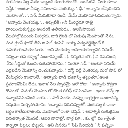
పొరపాటు వల్ల మీకేం ఇబ్బంది కలుగుతుందో!. అందుకని. మీరు కూడా
వస్తే!. ‘ అంటూ నీళ్ళు నమిలాడు వెంకయ్య. ‘. ఛీ. ‘ అన్నాను జేవురించిన
మొహంతో. . ‘. సర్. మీరుకూడా రండి. మేమ్ మొహమాటపడుతున్నారు.
‘ అన్నాడు వెంకయ్య. ‘. . అప్పటికి గానీ మీరిద్దరూ రాత్రి
వాయించుకున్నట్లు అందరికీ తెలియదు. . అలసిపోయిన
మొహాల్తోముందు మీరిద్దరు. బాక్ గ్రౌండ్ లో ఏడుపు మొహంతో నేను. .
మన గ్రూప్ ఫొటో తీసి ఐ పిల్ కంపినీ వాళ్ళు ఎడ్వవర్టైజ్మెంట్ కి
ఉపయోగించుకుంటారు. ‘ అని వెంకయ్య అమాయకత్వానికి వినయ్
నవ్వినా తన కళ్ళల్లో ఎంబారస్మెంట్. . (. చిన్నతనం??. ) ని గమనించి,
నేను సిగ్గుతో కుంచించుకుపోయాను. ‘. మరెలా సర్. ‘ అంటూ వినయ్
ఎర్రబడిన మొహాన్ని దించుకున్నాడు. ‘. డోన్ట్ వర్రీ వెంకయ్య. మరో షాప్ లో
మేమిద్దరం కొంటాంలే. ‘ అన్నాడు వాడి భుజాన్ని తట్టుతూ.’.అంత
ప్రమాదమేమీ లేదు. ఇవాళ నెల స్నానమై ఆరో రోజు. ‘ అన్నాను కొద్దిగా
కోపంతో. వినయ్ మొహం లో కొంత రిలీఫ్ కనిపించినా. . ఇంకా టెన్స్ గా
ఉన్నాడనిపించింది నాకు. . ‘. సారీ సిందు. నువ్వు జాగ్రత్తగా ఉంటావన్న
విషయం మర్చిపోయాను. ‘అన్నాడు చిరునవ్వుతో. వెంకయ్య కి ఇంకా
అర్థం కాలేదులాఉంది. మొహంలో ఇంకా టెన్షన్. ‘. ఆడాళ్ళకి రుతుక్రమం
ఐనతర్వాత మొదటి, ఆఖరి వారాల్లో. వాళ్ల పూ. . కు. ల్లో. మగాళ్లెంత
కార్చినా పిల్లలు పుట్టరు. ‘ అని వినయ్ “. సేఫ్ పిరియడ్ ” ని పచ్చిగా