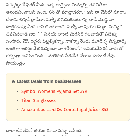
పిచ్చెక్కించే ఫిగర్ మీది. ఒక్క రాత్రైనా మిమ్మల్ని తనివితీరా
అనుభవించాలని ఉంది. సర్ తో మాట్లాడరూ. ‘ అని నా చెవిలో మారాం
చేశాడు చిన్నపిల్లాడిలా. మళ్ళీ బిగుసుకుంటూన్న వాడి మొడ్డ నా
పొత్తికడుపు మీద రాసుకుంటూంది. మళ్ళీ నా పూకు రెమ్మల మధ్య “.
చివచివలాడే జిల. ” ‘. వినయ్ లాంటి మగసిరి గలవాడితో పదేళ్ళు
సంసారం చేసి ఇద్దరు పిల్లల్నికన్నా. నాకన్నా రెండు మూడేళ్ళ చిన్నవాడ్ని
అంతగా ఆకర్షించే బిగువుందా నా శరీరంలో. ‘ అనుకునేసరికి నాకెంతో
గర్వంగా అనిపించింది. . మరోసారి వీడిచేత చేయించుకుంటే రేపు
సాయంత్రం
🔥 Latest Deals from DealsHeaven
Symbol Womens Pyjama Set 399
Titan Sunglasses
Amazonbasics 450w Centrafugal Juicer 853
దాకా లేవలేననే భయం కూడా నన్ను ఆపింది.