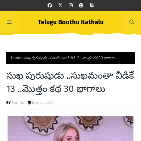
Telugu Boothu Kathalu
Home
సుఖ పురుషుడు ..సుఖమంతా వీడికే 13 ..మొత్తం కథ 30 భాగాలు
సుఖ పురుషుడు ..సుఖమంతా వీడికే
13 ..మొత్తం కథ 30 భాగాలు
Fun Jio
July 25, 2024