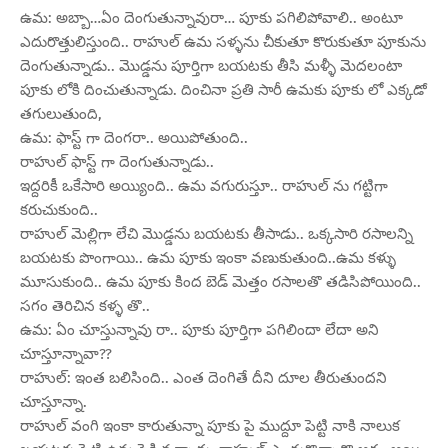
ఉమ: అబ్బా…ఏం దెంగుతున్నావురా… పూకు పగిలిపోవాలి.. అంటూ
ఎదురొత్తులిస్తుంది.. రాహుల్ ఉమ సళ్ళను చీకుతూ కొరుకుతూ పూకును
దెంగుతున్నాడు.. మొడ్డను పూర్తిగా బయటకు తీసి మళ్ళీ మెదలంటా
పూకు లోకి దించుతున్నాడు. దించినా ప్రతి సారీ ఉమకు పూకు లో ఎక్కడో
తగులుతుంది,
ఉమ: ఫాస్ట్ గా దెంగరా.. అయిపోతుంది..
రాహుల్ ఫాస్ట్ గా దెంగుతున్నాడు..
ఇద్దరికీ ఒకేసారి అయ్యింది.. ఉమ వగురుస్తూ.. రాహుల్ ను గట్టిగా
కరుచుకుంది..
రాహుల్ మెల్లిగా లేచి మొడ్డను బయటకు తీసాడు.. ఒక్కసారి రసాలన్ని
బయటకు పొంగాయి.. ఉమ పూకు ఇంకా వణుకుతుంది..ఉమ కళ్ళు
మూసుకుంది.. ఉమ పూకు కింద బెడ్ మెత్తం రసాలతొ తడిసిపోయింది..
సగం తెరిచిన కళ్ళ తొ..
ఉమ: ఏం చూస్తున్నావు రా.. పూకు పూర్తిగా పగిలిందా లేదా అని
చూస్తూన్నావా??
రాహుల్: ఇంత బలిసింది.. ఎంత దెంగితే దీని దూల తీరుతుందని
చూస్తూన్నా.
రాహుల్ వంగి ఇంకా కారుతున్నా పూకు పై ముద్దూ పెట్టి నాకి నాలుక