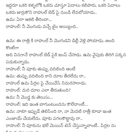
ఇద్దరూ ఒకరి కళ్ళలోకి ఒకరు చూస్తూ పెదాలు కలిపారు. ఒకరి పెదాలు
ఒకరు జుర్రుకొని రాహుల్ బెడ్ పై నుండి లేవబోయాడు..
ఉమ: ఏరా ఆకలి తీరిందా…
రాహుల్: నీ మొగుడు వచ్చే టైం అయ్యింది..
ఉమ: ఈ రాత్రి కి రాహుల్ నీ మొగుడని డిల్లీ వెళ్లి పోయాడు..అంది
కొంటేగా
అది వినగానే రాహుల్ బెడ్ పైకి జంప్ చేసాడు. ఉమ వైపుకు తిరిగి పక్కన
పడుకున్నాడు.
రాహుల్: నీ పూకు తుప్పు వదిలింది ఆంటీ
ఉమ: తుప్పు వదిలింది కాని దూల తీరలేదు రా..
రాహుల్ ఉమ పిర్రల పై చేయివేసి నిమరసాగాడు.
రాహుల్: మరి దూల ఎలా తీరుతుంది?
ఉమ: నీ మొడ్డ కు తెలుసు…
రాహుల్: ఇది ఇంత బాగుంటుందను కొలేదాంటీ…
ఉమ: నాకూ ఇప్పుడే తెలిసింది రా, నా మెదటి రాత్రీ కూడా ఇంత
ఎంజాయ్ చేయలేదు. పూకు పగలకొట్టావు రా..
రాహుల్: నీ పూకును భలే మెయిన్ టెన్ చేస్తున్నావాంటీ.. పిర్రల ను