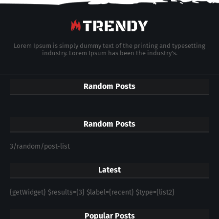
Lorem Ipsum is simply dummy text of the printing and typesetting
industry. Lorem Ipsum has been the industry's.
Random Posts
Random Posts
3/random/post-list
Latest
{getWidget} $results={3} $label={recent} $type={list2}
Popular Posts