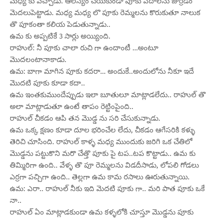
మధ్య కు వచ్చాడు. ఆలస్యం చేయకుండా పూకు పెదాలను జుర్రడం
మెదలుపెట్టాడు. మధ్య మధ్య లొ పూకు రెమ్మలను కొరుకుతూ నాలుక
తొ పూకంతా కలియ పెడుతున్నాడు..
ఉమ కు అప్పటికే 3 సార్లు అయ్యింది.
రాహుల్: నీ పూకు చాలా రుచి గా ఉందాంటీ …అంటూ
మొదలంటానాకాడు.
ఉమ: బాగా మాగిన పూకు కదరా… అందుకే..అందులోను నీకూ ఇదే
మొదటి పూకు కూడా కదా..
ఉమ ఇంతకుముందేప్పుడు ఇలా బూతులూ మాట్లాడలేదు.. రాహుల్ తొ
అలా మాట్లాడుతూ ఉంటే తాపం రెట్టింపైంది..
రాహుల్ చీకడం ఆపి తన మొడ్డ ను సరి చేసుకున్నాడు.
ఉమ ఒక్క క్షణం కూడా దూల భరించేల లేదు, చీకడం ఆగేసరికి కళ్ళు
తెరిచి చూసింది. రాహుల్ కాళ్ళ మధ్య ముందుకు జరిగి ఒక చేతిలో
మొడ్డను పట్టుకొని మరొ చేత్తొ పూకు పై టప..టప కొట్టాడు.. ఉమ కు
తిమ్మిరిగా ఉంది.. వేళ్ళ తొ పూ రెమ్మలను విడదీసాడు, లోపలి గోడలు
ఎర్రగా పచ్చిగా ఉంది.. తెల్లగా ఉమ కామ రసాలు ఊరుతున్నాయి.
ఉమ: ఎరా.. రాహుల్ నీకు ఇది మెదటి పూకు గా.. మరి పాత పూకు ఒకే
నా..
రాహుల్ ఏం మాట్లాడకుండా ఉమ కళ్ళలోకి చూస్తూ మొడ్డను పూకు