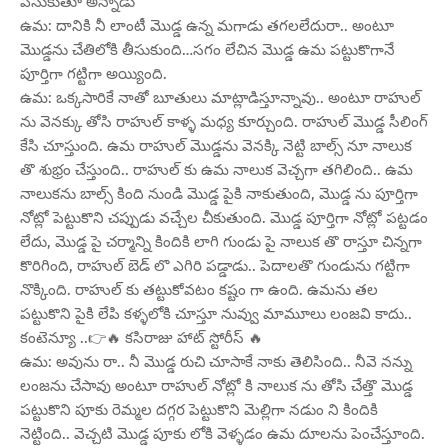
పిసుకుతూ అన్నాడు
ఉమ: దానికి నీ లాంటీ మొడ్డ ఉన్న మగాడు తగలలేదురా.. అంటూ
మొడ్డను చేతిలోకి తీసుకుంది…సగం లేచిన మొడ్డ ఉమ పట్టుకొగానే
పూర్తిగా గట్టిగా అయ్యింది.
ఉమ: ఒక్కసారికే నాతో బూతులు మాట్లాడిస్తూన్నావు.. అంటూ రాహుల్
ను వెనక్కు తోసి రాహుల్ కాళ్ళ మధ్య కూర్చుంది. రాహుల్ మొడ్డ సీలింగ్
కేసి చూస్తుంది. ఉమ రాహుల్ మొడ్డను వెనక్కి నెట్టి బాల్స్ నూ నాలుక
తొ శుభ్రం చేస్తుంది.. రాహుల్ కు ఉమ నాలుక వెచ్చగా తగిలింది.. ఉమ
నాలుకను బాల్స్ కింది నుండి మొడ్డ పైకి నాకుతుంది, మొడ్డ ను పూర్తిగా
నోట్లో పెట్టుకొని చప్పుడు వచ్చేల చీకుతుంది. మొడ్డ పూర్తిగా నోట్లో పట్టడం
లేదు, మొడ్డ పై చర్మాన్ని కిందికి లాగి గుండు పై నాలుక తొ రాస్తూ చిన్నగా
కొరిగింది, రాహుల్ బెడ్ లొ ఎగిరి పడ్డాడు.. పెదాలతొ గుండును గట్టిగా
నొక్కింది. రాహుల్ కు తట్టుకోవటం కష్టం గా ఉంది. ఉమను తల
పట్టుకొని పైకి లేపి కళ్ళలోకి చూస్తూ నువ్వు మామూలు లంజవి కాదు..
కంటెన్యూ ..👉🔥 కసిరాజు హాట్ స్టోరీస్ 🔥
ఉమ: అవును రా.. నీ మొడ్డ రుచి చూసాకే నాకు తెలిసింది.. నీవె నన్ను
లంజను చేసావు అంటూ రాహుల్ నోట్లో కి నాలుక ను తోసి చేత్తొ మొడ్డ
పట్టుకొని పూకు రెమ్మల దగ్గర పెట్టుకొని మెల్లిగా నడుం ని కిందికి
నెట్టింది.. వెచ్చటి మొడ్డ పూకు లోకి వెళ్ళడం ఉమ దూలను పెంచేస్తూంది.