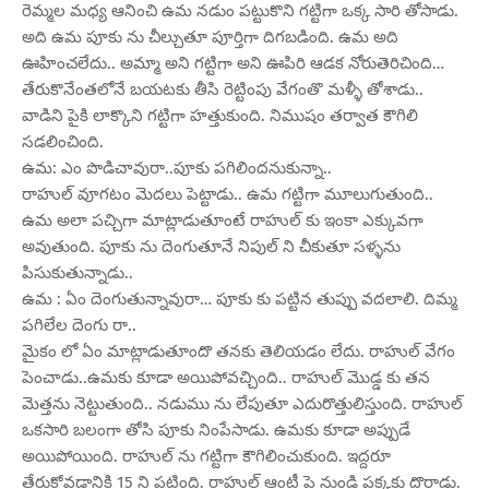
రెమ్మల మధ్య ఆనించి ఉమ నడుం పట్టుకొని గట్టిగా ఒక్క సారి తోసాడు.
అది ఉమ పూకు ను చీల్చుతూ పూర్తిగా దిగబడింది. ఉమ అది
ఊహించలేదు.. అమ్మా అని గట్టిగా అని ఊపిరి ఆడక నోరుతెరిచింది…
తేరుకొనేంతలోనే బయటకు తీసి రెట్టింపు వేగంతొ మళ్ళీ తోశాడు..
వాడిని పైకి లాక్కొని గట్టిగా హత్తుకుంది. నిముషం తర్వాత కౌగిలి
సడలించింది.
ఉమ: ఎం పొడిచావురా..పూకు పగిలిందనుకున్నా..
రాహుల్ వూగటం మెదలు పెట్టాడు.. ఉమ గట్టిగా మూలుగుతుంది..
ఉమ అలా పచ్చిగా మాట్లాడుతూంటే రాహుల్ కు ఇంకా ఎక్కువగా
అవుతుంది. పూకు ను దెంగుతూనే నిపుల్ ని చీకుతూ సళ్ళను
పిసుకుతున్నాడు..
ఉమ : ఏం దెంగుతున్నావురా… పూకు కు పట్టిన తుప్పు వదలాలి. దిమ్మ
పగిలేల దెంగు రా..
మైకం లో ఏం మాట్లాడుతూందొ తనకు తెలియడం లేదు. రాహుల్ వేగం
పెంచాడు..ఉమకు కూడా అయిపోవచ్చింది.. రాహుల్ మొడ్డ కు తన
మెత్తను నెట్టుతుంది.. నడుము ను లేపుతూ ఎదురొత్తులిస్తుంది. రాహుల్
ఒకసారి బలంగా తోసి పూకు నింపేసాడు. ఉమకు కూడా అప్పుడే
అయిపోయింది. రాహుల్ ను గట్టిగా కౌగిలించుకుంది. ఇద్దరూ
తేరుకోవడానికి 15 ని పట్టింది. రాహుల్ ఆంటీ పై నుండి పక్కకు దొర్లాడు.