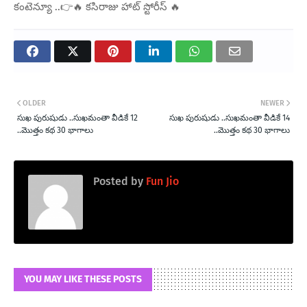
కంటెన్యూ ..👉🔥 కసిరాజు హాట్ స్టోరీస్ 🔥
OLDER
NEWER
సుఖ పురుషుడు ..సుఖమంతా వీడికే 12
సుఖ పురుషుడు ..సుఖమంతా వీడికే 14
..మొత్తం కథ 30 భాగాలు
..మొత్తం కథ 30 భాగాలు
Posted by
Fun Jio
YOU MAY LIKE THESE POSTS