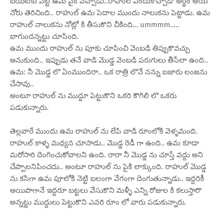
బయటకు పెట్టి ఉమ పైకి వచ్చాడు..రాహుల్ ఎందుకొచ్చాడొ అర్థం అయి
నోరు తెరిచింది.. రాహుల్ ఉమ పెదాల ముందు నాలుకను పెట్టాడు. ఉమ
రాహుల్ నాలుకను నోట్లో కి తీసుకొని చీకింది… ummmm…..
బాగుందన్నట్టు చూసింది.
ఉమ ముందు రాహుల్ ను పూకు చూపించి వెంబడి తిప్పుకొవచ్చు
అనుకుంది.. ఇప్పుడు తనే వాడి మొడ్డ వెంబడి పరుగులు తీసేలా ఉంది..
ఉమ: నీ మొడ్డ లొ ఏంముందిరా.. ఒక రాత్రి లొనే నన్ను బజారు లంజను
చేసావు..
అంటూ రాహుల్ ను ముద్దూ పెట్టుకొని ఒకరి కౌగిలి లొ ఒకరు
పడుకున్నారు.
తెల్లవారే ముందు ఉమ రాహుల్ ను లేపి వాడి రూంలోకి వెళ్ళమంది.
రాహుల్ కాళ్ళ మధ్యన చూసాడు.. మొడ్డ రెడీ గా ఉంది.. ఉమ కూడా
మరోసారి దెంగించుకోవాలని ఉంది. రారా నీ మొడ్డ ను చూస్తే వద్దు అని
చేప్పాలనిపించదు.. అంటూ రాహుల్ ను పైకి లాక్కుంది. రాహుల్ మొడ్డ
ను కసిగా ఉమ పూలోకి నెట్టి బలంగా వేగంగా దెంగుతున్నాడు.. ఇద్దరికీ
అయిపొగానే ఇద్దరూ బట్టలు వేసుకొని మళ్ళీ ఎన్ని రోజుల కి కలుస్తారొ
అన్నట్టు ముద్దులు పెట్టుకొని ఎవరి రూం లో వారు పడుకున్నారు.