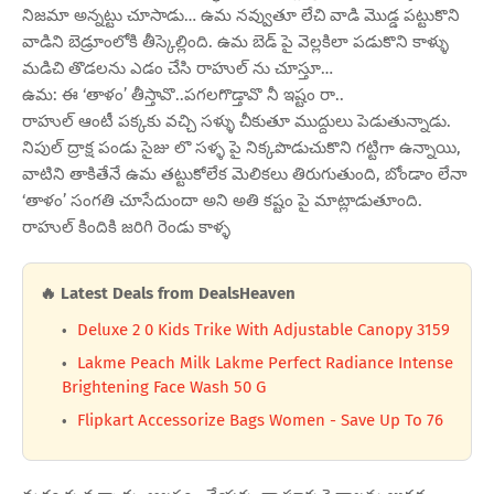
నిజమా అన్నట్టు చూసాడు… ఉమ నవ్వుతూ లేచి వాడి మొడ్డ పట్టుకొని
వాడిని బెడ్రూంలోకి తీస్కెల్లింది. ఉమ బెడ్ పై వెల్లకిలా పడుకొని కాళ్ళు
మడిచి తొడలను ఎడం చేసి రాహుల్ ను చూస్తూ…
ఉమ: ఈ ‘తాళం’ తీస్తావొ..పగలగొడ్తావొ నీ ఇష్టం రా..
రాహుల్ ఆంటీ పక్కకు వచ్చి సళ్ళు చీకుతూ ముద్దులు పెడుతున్నాడు.
నిపుల్ ద్రాక్ష పండు సైజు లొ సళ్ళ పై నిక్కపొడుచుకొని గట్టిగా ఉన్నాయి,
వాటిని తాకితేనే ఉమ తట్టుకోలేక మెలికలు తిరుగుతుంది, బోండాం లేనా
‘తాళం’ సంగతి చూసేదుందా అని అతి కష్టం పై మాట్లాడుతూంది.
రాహుల్ కిందికి జరిగి రెండు కాళ్ళ
🔥 Latest Deals from DealsHeaven
Deluxe 2 0 Kids Trike With Adjustable Canopy 3159
Lakme Peach Milk Lakme Perfect Radiance Intense
Brightening Face Wash 50 G
Flipkart Accessorize Bags Women - Save Up To 76