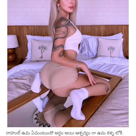
రాహుల్ ఉమ ఏమంటుందొ అర్థం అయి ఆశ్చర్యం గా ఉమ కళ్ళ లోకి